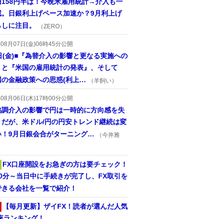
円158円半ば！今晩米雇用統計→介入も一
戒。日銀利上げペース加速か？9月利上げ
らしに注目。
（ZERO）
年08月07日(金)06時45分公開
日(金)■『為替介入の影響と更なる実施への
』と『米国の雇用統計の発表』、そして
国の金融政策への思惑(利上…
（羊飼い）
年08月06日(木)17時00分公開
協調介入の影響で円は一時的に方向感を失
うだが、米ドル/円の円安トレンド継続は変
い！9月日銀会合がターニング…
（今井雅
FX口座開設をお急ぎの方は要チェック！
30分～当日中に手続きが完了し、FX取引を
できる会社を一覧で紹介！
【毎月更新】ザイFX！読者が選んだ人気
座ランキング！