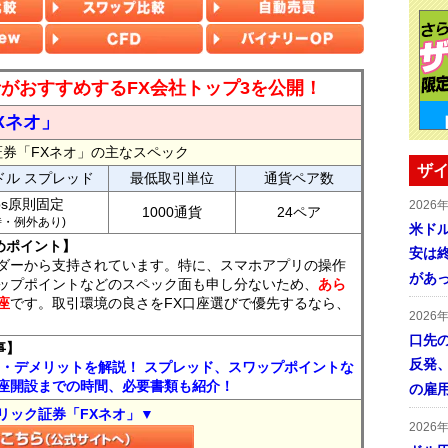
読者がおすすめするFX会社トップ3を公開！
Xネオ」
証券「FXネオ」の主なスペック
ザイ
ドル スプレッド
最低取引単位
通貨ペア数
ips原則固定
2026
1000通貨
24ペア
7時・例外あり)
米ドル
めポイント】
安は終
ダーから支持されています。特に、スマホアプリの操作
があ
ップポイントなどのスペック面も申し分ないため、
あら
座
です。取引環境の良さをFX口座選びで優先するなら、
2026
口先
事】
反発
ト・デメリットを解説！ スプレッド、スワップポイントな
座開設までの時間、必要書類も紹介！
の雇
リック証券「FXネオ」▼
2026