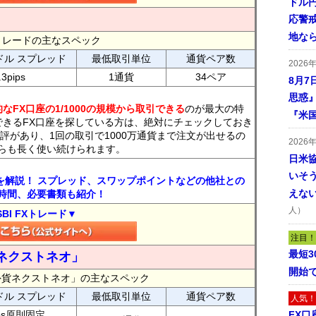
ドル
応警
地な
FXトレードの主なスペック
ドル スプレッド
最低取引単位
通貨ペア数
2026
.3pips
1通貨
34ペア
8月7
思惑
なFX口座の1/1000の規模から取引できる
のが最大の特
『米
できるFX口座を探している方は、絶対にチェックしておき
評があり、1回の取引で1000万通貨まで注文が出せるの
2026
らも長く使い続けられます。
日米
いそ
トを解説！ スプレッド、スワップポイントなどの他社との
えな
時間、必要書類も紹介！
人）
SBI FXトレード▼
注目！
最短
ネクストネオ」
開始
外貨ネクストネオ」の主なスペック
ドル スプレッド
最低取引単位
通貨ペア数
人気！
ips原則固定
FX口