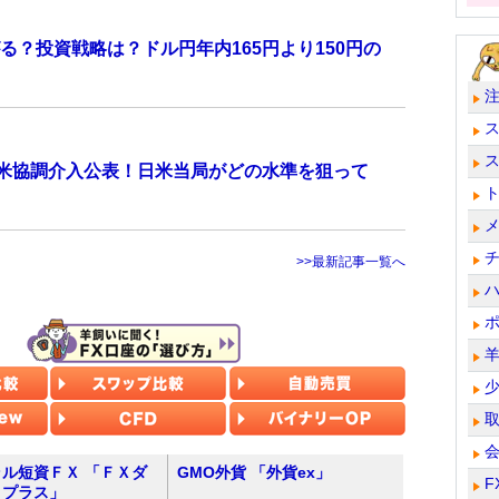
？投資戦略は？ドル円年内165円より150円の
日米協調介入公表！日米当局がどの水準を狙って
>>最新記事一覧へ
ル短資ＦＸ 「ＦＸダ
GMO外貨 「外貨ex」
F
トプラス」