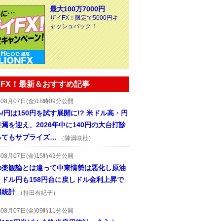
最大100万7000円
ザイFX！限定で5000円キ
ャッシュバック！
FX！最新＆おすすめ記事
年08月07日(金)18時09分公開
/円は150円を試す展開に!? 米ドル高・円
焉を迎え、2026年中に140円の大台打診
ってもサプライズ…
（陳満咲杜）
年08月07日(金)15時43分公開
の楽観論とは違って中東情勢は悪化し原油
、ドル円も158円台に戻しドル金利上昇で
用統計
（持田有紀子）
年08月07日(金)09時11分公開