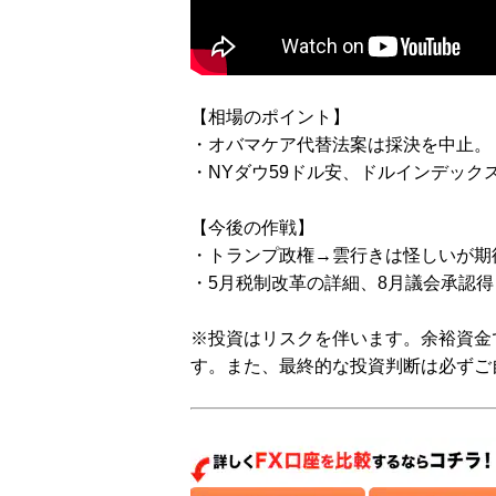
【相場のポイント】
・オバマケア代替法案は採決を中止。
・NYダウ59ドル安、ドルインデックス9
【今後の作戦】
・トランプ政権→雲行きは怪しいが期
・5月税制改革の詳細、8月議会承認
※投資はリスクを伴います。余裕資金
す。また、最終的な投資判断は必ずご