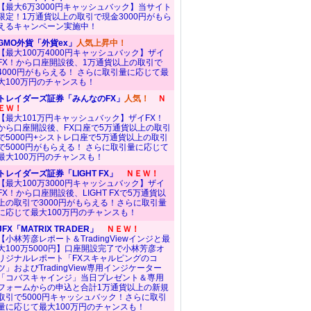
【最大6万3000円キャッシュバック】当サイト
限定！1万通貨以上の取引で現金3000円がもら
えるキャンペーン実施中！
GMO外貨「外貨ex」
人気上昇中！
【最大100万4000円キャッシュバック】ザイ
FX！から口座開設後、1万通貨以上の取引で
4000円がもらえる！ さらに取引量に応じて最
大100万円のチャンスも！
トレイダーズ証券「みんなのFX」
人気！
Ｎ
ＥＷ！
【最大101万円キャッシュバック】ザイFX！
から口座開設後、FX口座で5万通貨以上の取引
で5000円+シストレ口座で5万通貨以上の取引
で5000円がもらえる！ さらに取引量に応じて
最大100万円のチャンスも！
トレイダーズ証券「LIGHT FX」
ＮＥＷ！
【最大100万3000円キャッシュバック】ザイ
FX！から口座開設後、LIGHT FXで5万通貨以
上の取引で3000円がもらえる！さらに取引量
に応じて最大100万円のチャンスも！
JFX「MATRIX TRADER」
ＮＥＷ！
【小林芳彦レポート＆TradingViewインジと最
大100万5000円】口座開設完了で小林芳彦オ
リジナルレポート「FXスキャルピングのコ
ツ」およびTradingView専用インジケーター
「コバスキャインジ」当日プレゼント＆専用
フォームからの申込と合計1万通貨以上の新規
取引で5000円キャッシュバック！さらに取引
量に応じて最大100万円のチャンスも！