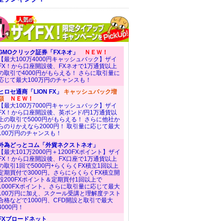
GMOクリック証券「FXネオ」
ＮＥＷ！
【最大100万4000円キャッシュバック】ザイ
FX！から口座開設後、FXネオで1万通貨以上
の取引で4000円がもらえる！ さらに取引量に
応じて最大100万円のチャンスも！
ヒロセ通商「LION FX」
キャッシュバック増
額
ＮＥＷ！
【最大100万7000円キャッシュバック】ザイ
FX！から口座開設後、英ポンド/円1万通貨以
上の取引で5000円がもらえる！ さらに他社か
らのりかえなら2000円！ 取引量に応じて最大
100万円のチャンスも！
外為どっとコム「外貨ネクストネオ」
【最大101万2000円＋1200FXポイント】ザイ
FX！から口座開設後、FX口座で1万通貨以上
の取引1回で5000円+らくらくFX積立1回以上
定期買付で3000円。さらにらくらくFX積立開
設200FXポイント＆定期買付1回以上で
1000FXポイント。さらに取引量に応じて最大
100万円に加え、スクール受講と理解度テスト
合格などで1000円、CFD開設と取引で最大
4000円！
FXブロードネット