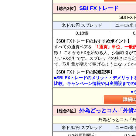
SBI FXトレード
【総合2位】
SBI 
米ドル/円 スプレッド
ユーロ/米
0.18銭
0
【SBI FXトレードのおすすめポイント】
すべての通貨ペアを
「1通貨」単位、一般的
徴！ これからFXを始める人、少額取引が
たいFX会社です。スプレッドの狭さにも定
で、取引量が増えて稼げるようになってか
【SBI FXトレードの関連記事】
■SBI FXトレードのメリット・デメリッ
比較、キャンペーン情報や口座開設までの
▼
外為どっとコム「外貨
【総合3位】
外為どっとコム「
米ドル/円 スプレッド
ユーロ/米
0.2銭原則固定
0.3p