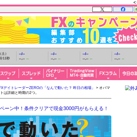
日（土）
--/--
--/--
--/--
--/--
分12秒
--.--
--
--.--
--
--.--
--
--.--
--
FXデイトレーダーZEROの「なんで動いた？ 昨日の相場」
> オバマ
トは詳細と時期の2つ。
ペーン中！条件クリアで現金3000円がもらえる！