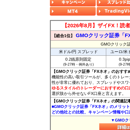
【2026年8月】ザイFX！
GMOクリック証券「F
【総合1位】
GMOクリック
米ドル/円 スプレッド
ユーロ/米
0.2銭原則固定
0.3p
(9-27時・例外あり)
(9-2
【GMOクリック証券「FXネオ」のおすす
機能性の高い取引ツールが、多くのトレー
性が非常に優れており、スプレッドやスワ
ゆるスタイルのトレーダーにおすすめの口
選択肢から外せないFX口座と言えます。
【GMOクリック証券「FXネオ」の関連記
■GMOクリック証券「FXネオ」のメリッ
どの他社との比較、キャンペーン情報や口
▼GMOク