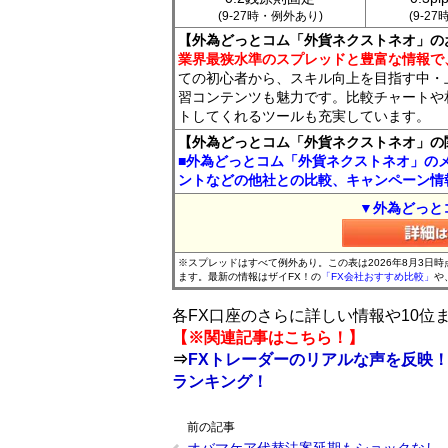
(9-27時・例外あり)
(9-2
【外為どっとコム「外貨ネクストネオ」の
業界最狭水準のスプレッドと豊富な情報で
ての初心者から、スキル向上を目指す中・
習コンテンツも魅力です。比較チャートや
トしてくれるツールも充実しています。
【外為どっとコム「外貨ネクストネオ」の
■外為どっとコム「外貨ネクストネオ」の
ントなどの他社との比較、キャンペーン情
▼外為どっと
※スプレッドはすべて例外あり。この表は2026年8月3日
ます。最新の情報はザイFX！の
「FX会社おすすめ比較」
や
各FX口座のさらに詳しい情報や10
【※関連記事はこちら！】
⇒
FXトレーダーのリアルな声を反映！
ランキング！
前の記事