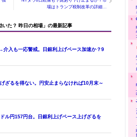
。強
NYダウ8日続落も下髭あり下げ止まるか？市
場はトランプ税制改革の詳細…
で動いた？ 昨日の相場」の最新記事
計→介入も一応警戒。日銀利上げペース加速か？9
げざるを得ない。円安止まらなければ10月末～
ドル円157円台。日銀利上げペース上げざるを