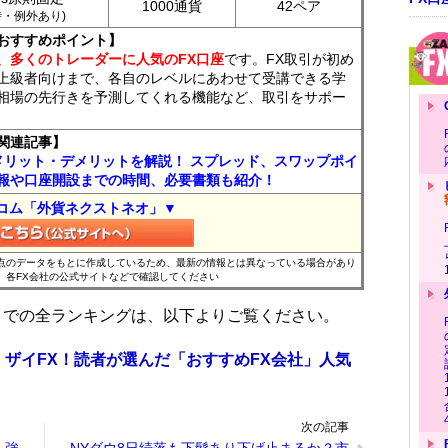
1000通貨
42ペア
7時・例外あり)
おすすめポイント】
、多くのトレーダーに人気のFX口座
です。FX取引が初め
上級者向けまで、各自のレベルにあわせて受講できる学
相場の先行きを予測してくれる機能など、取引をサポー
関連記事】
メリット・デメリットを解説！ スプレッド、スワップポイ
報や口座開設までの時間、必要書類も紹介！
コム「外貨ネクストネオ」▼
時点のデータをもとに作成しているため、最新の情報とは異なっている場合があり
、各FX会社の公式サイトなどで確認してください
位までの全ランキングは、以下よりご覧ください。
 ザイFX！読者が選んだ「おすすめFX会社」人気
次の記事