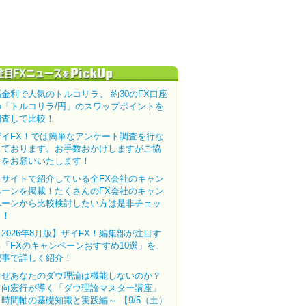
高金利で人気のトルコリラ。 約30のFX口座
の「トルコリラ/円」のスワップポイントを
調査して比較！
ザイFX！では簡単なアンケート調査を行な
っております。お手数おかけしますがご協
力をお願いいたします！
当サイトで紹介している全FX会社のキャン
ペーンを掲載！たくさんのFX会社のキャン
ペーンから比較検討したい方は是非チェッ
ク！
【2026年8月版】ザイFX！編集部が注目す
る「FXのキャンペーンおすすめ10選」を、
記事で詳しく紹介！
なぜあなたのダウ理論は機能しないのか？
田向宏行が導く「ダウ理論マスター講座」
～時間軸の基礎知識と実践編～ 【9/5（土）