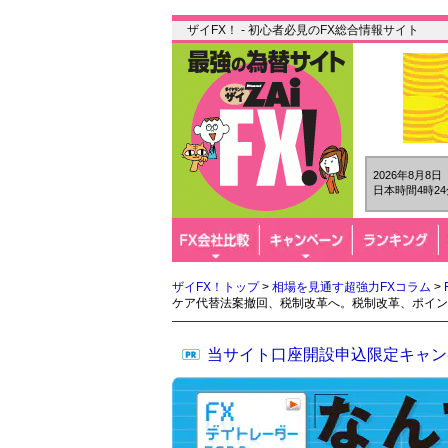
ザイFX！ - 初心者必見のFX総合情報サイト
2026年8月8
日本時間4時24
ザイFX！トップ
>
相場を見通す超強力FXコラム
>
ケア代替法案撤回、税制改革へ。税制改革、ポイン
当サイト口座開設申込限定キャン