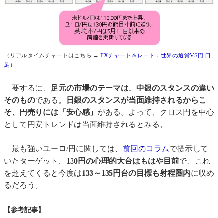
（リアルタイムチャートはこちら →
FXチャート＆レート：世界の通貨VS円 日
足
）
要するに、
足元の市場のテーマは、中銀のスタンスの違い
そのもの
である。
日銀のスタンスが当面維持されるからこ
そ、円売りには「安心感」
がある。よって、クロス円を中心
として円安トレンドは当面維持されるとみる。
最も強いユーロ/円に関しては、
前回のコラム
で提示して
いたターゲット、
130円の心理的大台はもはや目前
で、これ
を超えてくると今度は
133～135円台の目標も射程圏内
に収め
るだろう。
【参考記事】