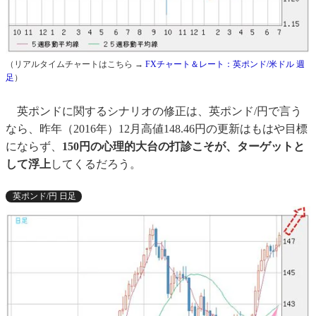
（リアルタイムチャートはこちら →
FXチャート＆レート：英ポンド/米ドル 週
足
）
英ポンドに関するシナリオの修正は、英ポンド/円で言う
なら、昨年（2016年）12月高値148.46円の更新はもはや目標
にならず、
150円の心理的大台の打診こそが、ターゲットと
して浮上
してくるだろう。
英ポンド/円 日足