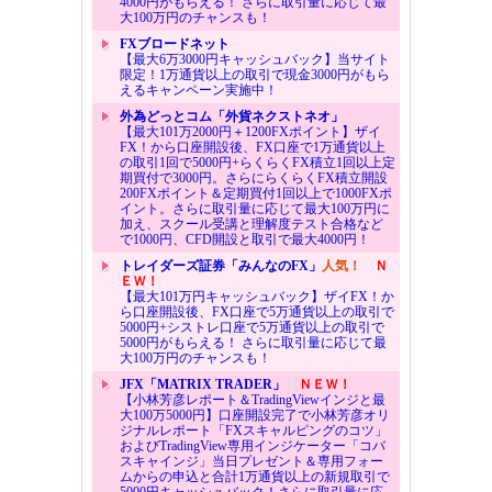
4000円がもらえる！ さらに取引量に応じて最
大100万円のチャンスも！
FXブロードネット
【最大6万3000円キャッシュバック】当サイト
限定！1万通貨以上の取引で現金3000円がもら
えるキャンペーン実施中！
外為どっとコム「外貨ネクストネオ」
【最大101万2000円＋1200FXポイント】ザイ
FX！から口座開設後、FX口座で1万通貨以上
の取引1回で5000円+らくらくFX積立1回以上定
期買付で3000円。さらにらくらくFX積立開設
200FXポイント＆定期買付1回以上で1000FXポ
イント。さらに取引量に応じて最大100万円に
加え、スクール受講と理解度テスト合格など
で1000円、CFD開設と取引で最大4000円！
トレイダーズ証券「みんなのFX」
人気！
Ｎ
ＥＷ！
【最大101万円キャッシュバック】ザイFX！か
ら口座開設後、FX口座で5万通貨以上の取引で
5000円+シストレ口座で5万通貨以上の取引で
5000円がもらえる！ さらに取引量に応じて最
大100万円のチャンスも！
JFX「MATRIX TRADER」
ＮＥＷ！
【小林芳彦レポート＆TradingViewインジと最
大100万5000円】口座開設完了で小林芳彦オリ
ジナルレポート「FXスキャルピングのコツ」
およびTradingView専用インジケーター「コバ
スキャインジ」当日プレゼント＆専用フォー
ムからの申込と合計1万通貨以上の新規取引で