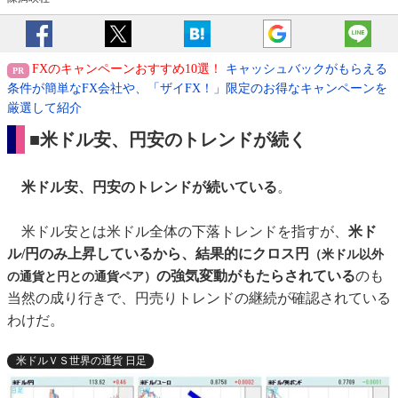
FXのキャンペーンおすすめ10選！
キャッシュバックがもらえる
条件が簡単なFX会社や、「ザイFX！」限定のお得なキャンペーンを
厳選して紹介
■米ドル安、円安のトレンドが続く
米ドル安、円安のトレンドが続いている
。
米ドル安とは米ドル全体の下落トレンドを指すが、
米ド
ル/円のみ上昇しているから、結果的にクロス円
（米ドル以外
の強気変動がもたらされている
のも
の通貨と円との通貨ペア）
当然の成り行きで、円売りトレンドの継続が確認されている
わけだ。
米ドルＶＳ世界の通貨 日足