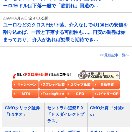
ーロ/米ドルは下落一服で「底割れ」回避の…
2026年06月26日(金)17:35公開
ユーロなどのクロス円が下落。介入なしで4月30日の安値を
割り込めば、一段と下落する可能性も…。円安の調整は始
まっており、 介入があれば効果も期待でき…
>>最新記事一覧へ
GMOクリック証券
セントラル短資ＦＸ
GMO外貨 「外貨e
「FXネオ」
「ＦＸダイレクトプ
x」
ラス」