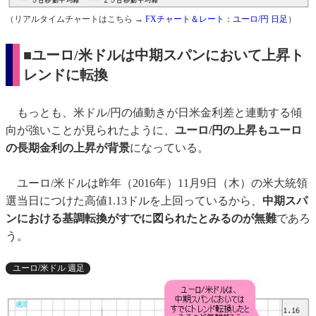
（リアルタイムチャートはこちら →
FXチャート＆レート：ユーロ/円 日足
）
■ユーロ/米ドルは中期スパンにおいて上昇ト
レンドに転換
もっとも、米ドル/円の値動きが日米金利差と連動する傾
向が強いことが見られたように、
ユーロ/円の上昇もユーロ
の長期金利の上昇が背景
になっている。
ユーロ/米ドルは昨年（2016年）11月9日（木）の米大統領
選当日につけた高値1.13ドルを上回っているから、
中期スパ
ンにおける基調転換がすでに図られたとみるのが無難
であろ
う。
ユーロ/米ドル 週足