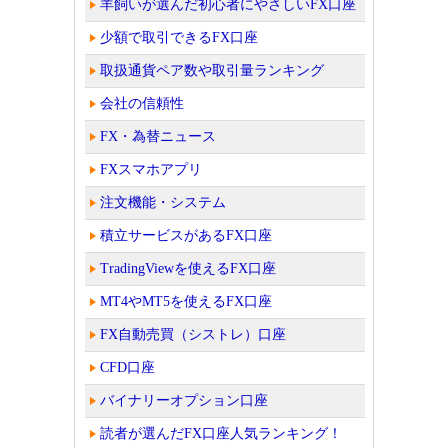
羊飼いが選んだ初心者にやさしいFX口座
少額で取引できるFX口座
取扱通貨ペア数や取引量ランキング
会社の信頼性
FX・為替ニュース
FXスマホアプリ
注文機能・システム
積立サービスがあるFX口座
TradingViewを使えるFX口座
MT4やMT5を使えるFX口座
FX自動売買（シストレ）口座
CFD口座
バイナリーオプション口座
読者が選んだFX口座人気ランキング！