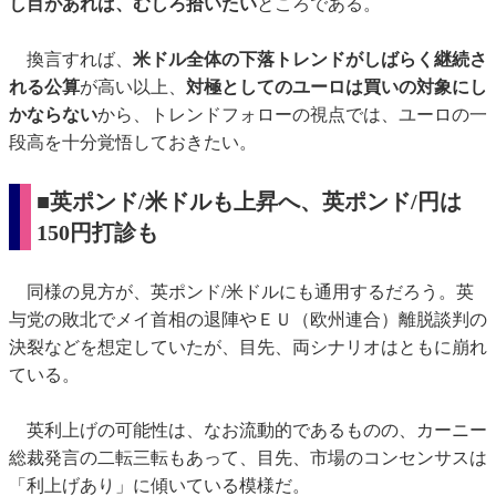
し目があれば、むしろ拾いたい
ところである。
換言すれば、
米ドル全体の下落トレンドがしばらく継続さ
れる公算
が高い以上、
対極としてのユーロは買いの対象にし
かならない
から、トレンドフォローの視点では、ユーロの一
段高を十分覚悟しておきたい。
■英ポンド/米ドルも上昇へ、英ポンド/円は
150円打診も
同様の見方が、英ポンド/米ドルにも通用するだろう。英
与党の敗北でメイ首相の退陣やＥＵ（欧州連合）離脱談判の
決裂などを想定していたが、目先、両シナリオはともに崩れ
ている。
英利上げの可能性は、なお流動的であるものの、カーニー
総裁発言の二転三転もあって、目先、市場のコンセンサスは
「利上げあり」に傾いている模様だ。