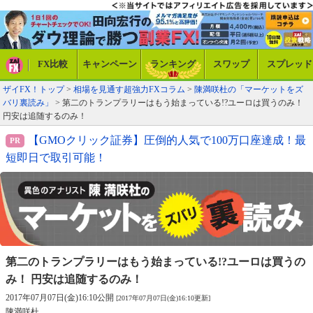
FX比較
キャンペーン
ランキング
スワップ
スプレッド
ザイFX！トップ
>
相場を見通す超強力FXコラム
>
陳満咲杜の「マーケットをズ
バリ裏読み」
> 第二のトランプラリーはもう始まっている!?ユーロは買うのみ！
円安は追随するのみ！
【GMOクリック証券】圧倒的人気で100万口座達成！最
短即日で取引可能！
第二のトランプラリーはもう始まっている!?
ユーロは買うの
み！ 円安は追随するのみ！
2017年07月07日(金)16:10公開
[2017年07月07日(金)16:10更新]
陳満咲杜