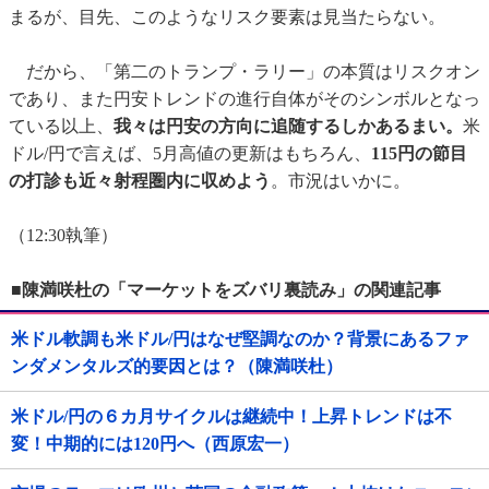
まるが、目先、このようなリスク要素は見当たらない。
だから、「第二のトランプ・ラリー」の本質はリスクオン
であり、また円安トレンドの進行自体がそのシンボルとなっ
ている以上、
我々は円安の方向に追随するしかあるまい。
米
ドル/円で言えば、5月高値の更新はもちろん、
115円の節目
の打診も近々射程圏内に収めよう
。市況はいかに。
（12:30執筆）
■陳満咲杜の「マーケットをズバリ裏読み」の関連記事
米ドル軟調も米ドル/円はなぜ堅調なのか？背景にあるファ
ンダメンタルズ的要因とは？（陳満咲杜）
米ドル/円の６カ月サイクルは継続中！上昇トレンドは不
変！中期的には120円へ（西原宏一）