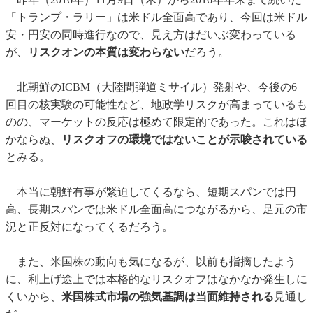
「トランプ・ラリー」は米ドル全面高であり、今回は米ドル
安・円安の同時進行なので、見え方はだいぶ変わっている
が、
リスクオンの本質は変わらない
だろう。
北朝鮮のICBM（大陸間弾道ミサイル）発射や、今後の6
回目の核実験の可能性など、地政学リスクが高まっているも
のの、マーケットの反応は極めて限定的であった。これはほ
かならぬ、
リスクオフの環境ではないことが示唆されている
とみる。
本当に朝鮮有事が緊迫してくるなら、短期スパンでは円
高、長期スパンでは米ドル全面高につながるから、足元の市
況と正反対になってくるだろう。
また、米国株の動向も気になるが、以前も指摘したよう
に、利上げ途上では本格的なリスクオフはなかなか発生しに
くいから、
米国株式市場の強気基調は当面維持される
見通し