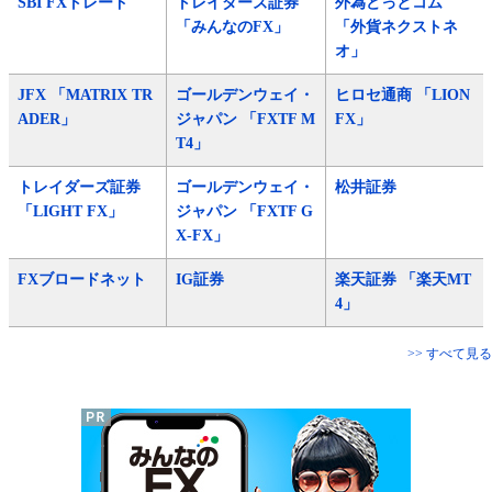
SBI FXトレード
トレイダーズ証券
外為どっとコム
「みんなのFX」
「外貨ネクストネ
オ」
JFX 「MATRIX TR
ゴールデンウェイ・
ヒロセ通商 「LION
ADER」
ジャパン 「FXTF M
FX」
T4」
トレイダーズ証券
ゴールデンウェイ・
松井証券
「LIGHT FX」
ジャパン 「FXTF G
X-FX」
FXブロードネット
IG証券
楽天証券 「楽天MT
4」
>> すべて見る