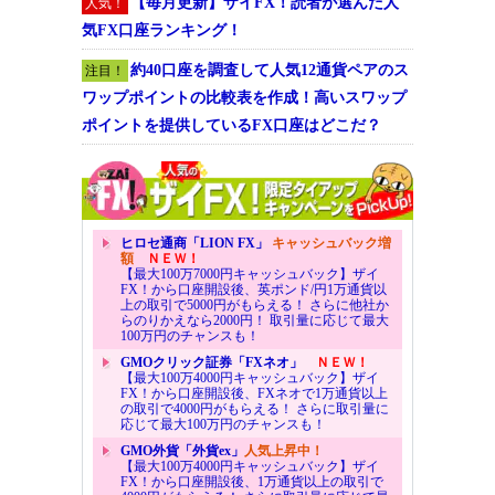
【毎月更新】ザイFX！読者が選んだ人
人気！
気FX口座ランキング！
約40口座を調査して人気12通貨ペアのス
注目！
ワップポイントの比較表を作成！高いスワップ
ポイントを提供しているFX口座はどこだ？
ヒロセ通商「LION FX」
キャッシュバック増
額
ＮＥＷ！
【最大100万7000円キャッシュバック】ザイ
FX！から口座開設後、英ポンド/円1万通貨以
上の取引で5000円がもらえる！ さらに他社か
らのりかえなら2000円！ 取引量に応じて最大
100万円のチャンスも！
GMOクリック証券「FXネオ」
ＮＥＷ！
【最大100万4000円キャッシュバック】ザイ
FX！から口座開設後、FXネオで1万通貨以上
の取引で4000円がもらえる！ さらに取引量に
応じて最大100万円のチャンスも！
GMO外貨「外貨ex」
人気上昇中！
【最大100万4000円キャッシュバック】ザイ
FX！から口座開設後、1万通貨以上の取引で