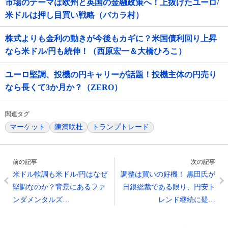
市場のテーマは欧州と英国の金融政策へ！上抜けたユーロ/
米ドルは押し目買い戦略（バカラ村）
株式よりも金利の動きが今後もカギに？米国債利回り上昇
なら米ドル/円も続伸！（西原宏一＆大橋ひろこ）
ユーロ堅調、投機の円キャリーが話題！投機主体の円売り
なら長くて3か月か？（ZERO）
関連タグ
マーケット
陳満咲杜
トランプトレード
前の記事
次の記事
米ドル軟調も米ドル/円はなぜ
調整は買いの好機！ 黒田氏が
堅調なのか？背景にあるファ
日銀総裁である限り、円安ト
ンダメンタルズ…
レンド継続に疑…