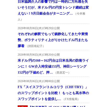
日米協調介入の影響で円は一時的に方向感を失
いそうだが、米ドル/円の円安トレンド継続は変
えない！9月日銀会合がターニング…
（今井雅
人）
2026年08月06日(木)15時29分公開
それぞれの解釈でもって鎮静化してきた中東情
勢、ボラティリティ上がりかけたドル円またも
膠着
（持田有紀子）
2026年08月06日(木)13時20分公開
米ドル/円の160～162円台は日米当局の防衛ライ
ンに！ GW介入時安値155円、神田シーリング
152円が下値めど、押…
（西原宏一）
2026年08月06日(木)12時00分公開
FX「スイスフラン/トルコリラ（CHF/TRY）」
のスワップポイントを比較！ もっとも高水準の
スワップポイントを提供し…
（FX情報局）