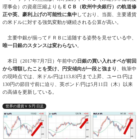
理事会）の資産圧縮よりも
ＥＣＢ（欧州中央銀行）の軌道修
正や英、豪利上げの可能性に集中
しており、当面、主要通貨
の米ドルに対する強気変動が継続される公算が高い。
主要中銀が揃ってＦＲＢに追随する姿勢を見せている中、
唯一日銀のスタンスは変わらない
。
本日（2017年7月7日）午前中の
日銀の買い入れオペが前回
から増額したことを受け、円安傾向が一段と強まり
、執筆中
の現時点では、米ドル/円は113.83円まで上昇、ユーロ/円は
130円の節目寸前に迫り、英ポンド/円は5月11日（木）以来
の高値を更新している。
世界の通貨ＶＳ円 日足