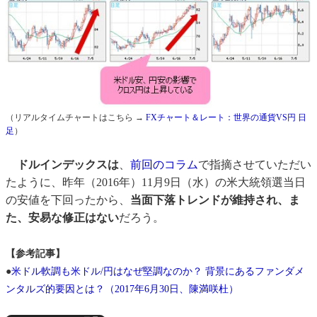
（リアルタイムチャートはこちら →
FXチャート＆レート：世界の通貨VS円 日
足
）
ドルインデックスは
、
前回のコラム
で指摘させていただい
たように、昨年（2016年）11月9日（水）の米大統領選当日
の安値を下回ったから、
当面下落トレンドが維持され、ま
た、安易な修正はない
だろう。
【参考記事】
●
米ドル軟調も米ドル/円はなぜ堅調なのか？ 背景にあるファンダメ
ンタルズ的要因とは？（2017年6月30日、陳満咲杜）