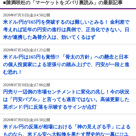
■陳満咲杜の「マーケットをズバリ裏読み」の最新記事
2026年07月31日(金)14:50公開
米ドル/円が165円を突破するのは難しいとみる！ 金利差で
考えれば近年の円安の進行は異例で、正当化できない。日
米が連携した為替介入は、効いてくるはず
2026年07月24日(金)11:21公開
米ドル/円は165円も覚悟!? 「骨太の方針」への懸念と日本
の個人投資家による逆張りの踏み上げで、円安が一段と進
む恐れ！
2026年07月10日(金)17:06公開
円売り一辺倒の市場センチメントに変化の兆し！今の状況
は「円安バブル」と言っても過言ではない。高値更新した
英ポンド/円に反落を示唆するサインが点灯
2026年07月03日(金)16:50公開
米ドル/円の反落が相場における「神の見えざる手」による
ものなら、米ドル安へ大転換を果たす歴史的な一幕に!?ユ