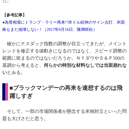
だ。
【参考記事】
●
為替相場にトランプ・ラリー再来!?米ドル続伸のサイン点灯、米国
株もまだ崩壊しない！（2017年6月16日、陳満咲杜）
確かにナスダック指数の調整が目立ってきたが、メイント
レンドを修正する値動きになるのではなく、スピード調整の
範囲に留まるのではないだろうか。ＮＹダウやＳ＆Ｐ500の
基調から考えると、
何らかの特別な材料なしでは当面崩れな
い
とみる。
■ブラックマンデーの再来を連想するのは飛
躍しすぎ
そして、一部の市場関係者が懸念する米独対立といった問
題も大げさだと思う。