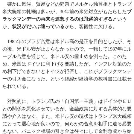
確かに気候、貿易などの問題でメルケル独首相とトランプ
米大統領の軋轢は多いが、30年前の米独対立がもたらした
ブ
ラックマンデーの再来を連想するのは飛躍的すぎる
という
か、
状況がだいぶ違っている
から、客観性に欠ける。
1985年のプラザ合意は米ドル高の是正を目的としたが、そ
の後、米ドル安が止まらなかったので、一転して1987年にル
ーブル合意を通じて、米ドル安の歯止めを測った。このた
め、米国はドイツに利下げを要請したが、インフレ対策のた
め利下げできないとドイツが拒否し、これがブラックマンデ
ーの引き金になった、という経緯が経済学の教科書には載せ
られている。
対照的に、トランプ氏の「自国第一主義」はドイツやＥＵ
との関係を悪化させているが、金融政策に対する具体的な要
請や介入はなく、また、米ドル安の現状はトランプ米大統領
にとって居心地が良いので、何らかの合意を相手に迫る必要
もない。パニック相場の引き金は往々にして金利急騰から始