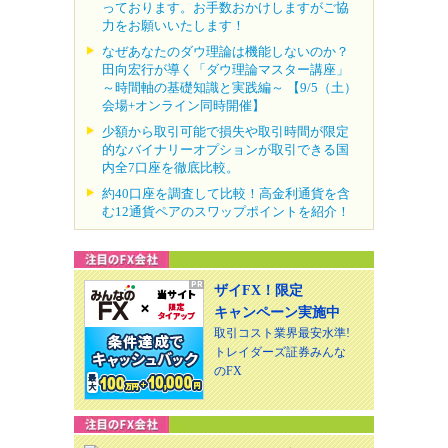
っております。お手数おかけしますがご協
力をお願いいたします！
なぜあなたのダウ理論は機能しないのか？
田向宏行が導く「ダウ理論マスター講座」
～時間軸の基礎知識と実践編～ 【9/5（土）
会場+オンライン同時開催】
少額から取引可能で損失や取引時間が限定
的なバイナリーオプションが取引できる国
内全7口座を徹底比較。
約40口座を調査して比較！高金利通貨を含
む12通貨ペアのスワップポイントを紹介！
ザイFX！限定
キャンペーン実施中
取引コスト業界最安水準!
トレイダーズ証券みんな
のFX