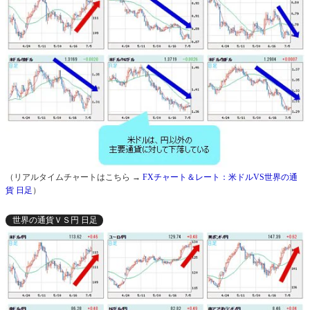
（リアルタイムチャートはこちら →
FXチャート＆レート：米ドルVS世界の通
貨 日足
）
世界の通貨ＶＳ円 日足