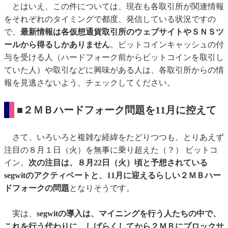
とはいえ、この件については、現在も各取引所が関連情報
をそれぞれのタイミングで都度、発信している状況ですの
で、
最新情報は各仮想通貨取引所のウェブサイトやＳＮＳツ
ールから得るしかありません
。ビットコインキャッシュの付
与を受ける人（ハードフォーク前からビットコインを取引し
ていた人）や取引などに興味がある人は、各取引所からの情
報を見逃さないよう、チェックしてください。
■２ＭＢハードフォーク問題を11月に控えて
さて、いろいろと複雑な経緯をたどりつつも、とりあえず
注目の８月１日（火）を無事に乗り超えた（？） ビットコ
イン。
次の注目は、８月22日（火）頃と予想されている
segwitのアクティベートと、11月に迎えるらしい２ＭＢハー
ドフォークの問題
となりそうです。
実は、
segwitの導入は、マイニングを行う人たちの中で、
これを行う代わりに、しばらくしてから２ＭＢにブロックサ