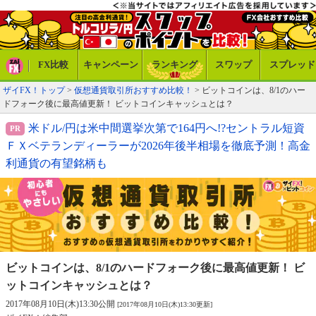
FX比較
キャンペーン
ランキング
スワップ
スプレッド
ザイFX！トップ
>
仮想通貨取引所おすすめ比較！
> ビットコインは、8/1のハー
ドフォーク後に最高値更新！ ビットコインキャッシュとは？
米ドル/円は米中間選挙次第で164円へ!?セントラル短資
ＦＸベテランディーラーが2026年後半相場を徹底予測！高金
利通貨の有望銘柄も
ビットコインは、8/1のハードフォーク後に
最高値更新！ ビ
ットコインキャッシュとは？
2017年08月10日(木)13:30公開
[2017年08月10日(木)13:30更新]