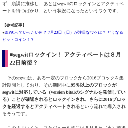
ず、順調に推移し、あとはsegwitのロックインとアクティベ
ートを待つばかり、という状況になったというワケです。
【参考記事】
●
BIP91っていったい何？ 7月23日（日）が注目なワケは？ どうなる
ビットコイン！？
■segwitロックイン！ アクティベートは８月
22日前後？
そのsegwitは、ある一定のブロックから2016ブロックを集
計期間としており、その期間中に
95％以上のブロックが
segwitに対応している（version bits1のシグナルを発信してい
る）ことが確認されるとロックインされ、さらに2016ブロッ
クを経過するとアクティベートされる
という流れで導入され
るそうです。
このままいくと、スケジュール的には８月８日（火）前後