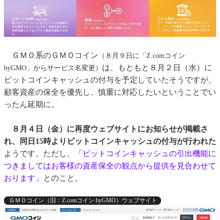
ＧＭＯ系のＧＭＯコイン
（８月９日に「Z.comコイン
は、もともと８月２日（水）に
byGMO」からサービス名変更）
ビットコインキャッシュの付与を予定していたそうですが、
顧客資産の保全を優先し、慎重に対応したいということでい
ったん延期に。
８月４日（金）に再度ウェブサイトにお知らせが掲載さ
れ、同日15時よりビットコインキャッシュの付与が行われた
ようです。ただし、
「ビットコインキャッシュの引出機能に
つきましてはお客様の資産保全の観点から提供を見合わせて
おります」
とのこと。
ＧＭＯコイン（旧：Z.comコイン byGMO）ウェブサイト