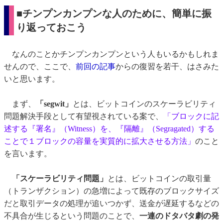
■チンプンカンプンな人のために、簡単に振
り返っておこう
なんのことかチンプンカンプンという人もいるかもしれま
せんので、ここで、
前回の記事
からの復習を若干、はさみた
いと思います。
まず、
「segwit」
とは、ビットコインのスケーラビリティ
問題解決手段として有望視されている案で、
「ブロックに記
述する『署名』（Witness）を、『隔離』（Segragated）する
ことで１ブロックの容量を実質的に拡大させる方法」
のこと
を言います。
「スケーラビリティ問題」
とは、ビットコインの取引量
（トランザクション）の急増によって既存のブロックサイズ
だと取引データの処理が追いつかず、送金が遅延するなどの
不具合が生じるという問題のことで、
一連のドタバタ劇の発