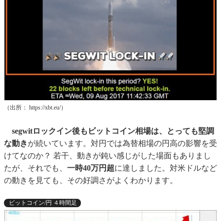
（出所： https://xbt.eu/）
segwitロックイン後もビットコイン相場は、とっても堅調
な動き
が続いています。対円では為替相場の円高の影響を受
けてなのか？ 若干、動きが鈍い感じがした場面もありまし
たが、それでも、
一時40万円超
に達しました。対米ドルなど
の動きを見ても、その好調さがよくわかります。
ビットコイン/円 ４時間足