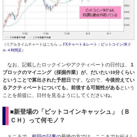
（リアルタイムチャートはこちら →
FXチャート＆レート：ビットコイン/米ド
ル ４時間足
）
なお、記載したロックインやアクティベートの日付は、
１
ブロックのマイニング（採掘作業）が、だいたい10分くらい
ということで算出された予想日
です。なので、
今後控えてい
るアクティベートについても、前後する可能性がある
という
ことを前提に、日付を見るようにしてくださいね。
■新登場の「ビットコインキャッシュ」（Ｂ
ＣＨ）って何モノ？
ところで、
前回の記事
の最後の方では、ここまでお伝えし