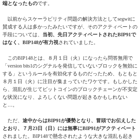
端となったもの
です。
以前からスケーラビリティ問題の解決方法としてsegwitに
賛成する人は多かったみたいですが、そのアクティベートの
手段については、
当初、先日アクティベートされたBIP91で
はなく、BIP148が有力視
されていました。
このBIP148とは、８月１日（火）になったら問答無用で
「version bits1のシグナルを発信していないブロックを無効に
する」というルールを有効化するものだったため、もともと
８月１日（火）に注目が集まっていたワケです。もしかした
ら、混乱が生じてビットコインのブロックチェーンが不安定
な状況になり、よろしくない問題が起きるかもしれない
と…。
ただ、
途中からはBIP91が優勢となり、冒頭でお伝えした
とおり、７月23日（日）には無事にBIP91がアクティベート
されました。BIP148で懸念されたような大きな混乱も起き