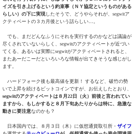
イズを引き上げるという約束事（ＮＹ協定というものがある
らしい）の下に実現
したそうで、どうやらそれが、segwitア
クティベートの３カ月後という話らしい…。
でも、まだどんなふうにそれを実行するのかなどは議論が
尽くされていないらしく、segwitのアクティベートが近づい
てくる、あるいは実際にsegwitがアクティベートされると、
またあーだこーだといろいろな情報が出てきそうな感じがし
ます。
ハードフォーク後も最高値を更新！ するなど、破竹の勢
いで上昇を続けるビットコインですが、お伝えしたとおり、
segwitのアクティベートは８月22日（火）前後と言われてい
ますから、もしかすると８月下旬あたりからは特に、急激な
動きに要注意
なのかも？
日本国内では、８月３日（木）に仮想通貨取引所・
ザイフ
を運営する
テックビューロ
が、仮想通貨を使った資金調達用