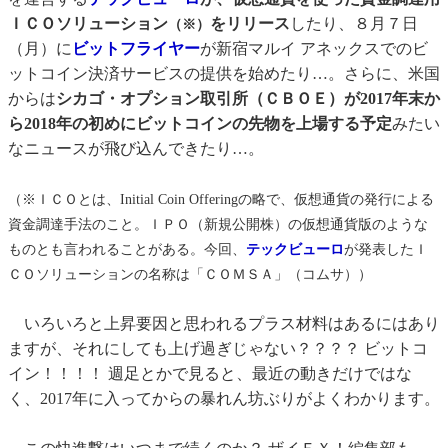
ＩＣＯソリューション
をリリース
したり、８月７日
（※）
（月）に
ビットフライヤー
が新宿マルイ アネックスでのビ
ットコイン決済サービスの提供を始めたり…。さらに、米国
からは
シカゴ・オプション取引所（ＣＢＯＥ）が2017年末か
ら2018年の初めにビットコインの先物を上場する予定
みたい
なニュースが飛び込んできたり…。
（※ＩＣＯとは、Initial Coin Offeringの略で、仮想通貨の発行による
資金調達手法のこと。ＩＰＯ（新規公開株）の仮想通貨版のような
ものとも言われることがある。今回、
テックビューロ
が発表したＩ
ＣＯソリューションの名称は「ＣＯＭＳＡ」（コムサ））
いろいろと上昇要因と思われるプラス材料はあるにはあり
ますが、それにしても上げ過ぎじゃない？？？？ ビットコ
イン！！！！ 週足とかで見ると、最近の動きだけではな
く、2017年に入ってからの暴れん坊ぶりがよくわかります。