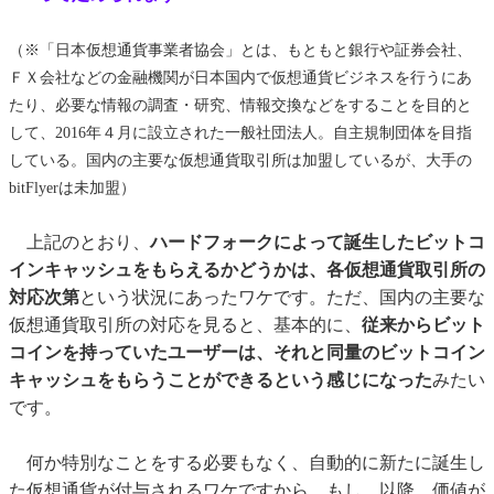
（※「日本仮想通貨事業者協会」とは、もともと銀行や証券会社、
ＦＸ会社などの金融機関が日本国内で仮想通貨ビジネスを行うにあ
たり、必要な情報の調査・研究、情報交換などをすることを目的と
して、2016年４月に設立された一般社団法人。自主規制団体を目指
している。国内の主要な仮想通貨取引所は加盟しているが、大手の
bitFlyerは未加盟）
上記のとおり、
ハードフォークによって誕生したビットコ
インキャッシュをもらえるかどうかは、各仮想通貨取引所の
対応次第
という状況にあったワケです。ただ、国内の主要な
仮想通貨取引所の対応を見ると、基本的に、
従来からビット
コインを持っていたユーザーは、それと同量のビットコイン
キャッシュをもらうことができるという感じになった
みたい
です。
何か特別なことをする必要もなく、自動的に新たに誕生し
た仮想通貨が付与されるワケですから、もし、以降、価値が