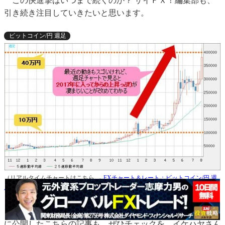
この快進撃はいつまで続くのか？ ザイＦＸ！編集部も、
引き続き注目していきたいと思います。
ビットコイン/円 週足
（リアルタイムチャートはこちら →
FXチャート＆レート：ビットコイン/円 週
足
）
最後に、ビットコイン絡みということで、８月８日（火）
に公開したこちらの記事も、ぜひチェックを。イケハヤさん