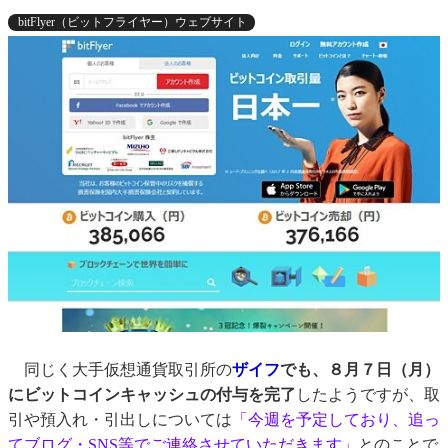
bitFlyer（ビットフライヤー）ウェブサイト
同じく大手仮想通貨取引所の
ザイフ
でも、８月７日（月）
にビットコインキャッシュの付与を完了
したようですが、取
引や預入れ・引出しについては
「今週を予定しており、追っ
てブログ・SNS等でご連絡させていただきます」
とのことで