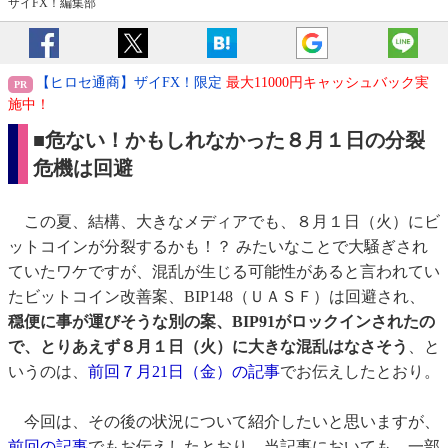
ザイFX！編集部
【ヒロセ通商】ザイFX！限定
最大11000円キャッシュバック実
施中！
■危ない！かもしれなかった８月１日の分裂
危機は回避
この夏、結構、大きなメディアでも、８月１日（火）にビ
ットコインが分裂するかも！？ みたいなことで大騒ぎされ
ていたワケですが、混乱が生じる可能性があると言われてい
たビットコイン改善案、BIP148（ＵＡＳＦ）は回避され、
穏便に事が運びそうな別の案、BIP91がロックインされたの
で、とりあえず８月１日（火）に大きな混乱はなさそう
、と
いうのは、
前回７月21日（金）の記事
でお伝えしたとおり。
今回は、その後の状況について紹介したいと思いますが、
前回の記事
でもお伝えしたとおり、当記事においても、一部