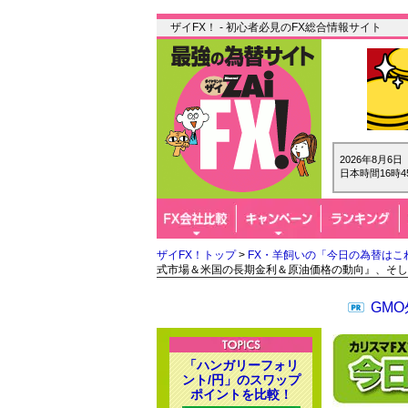
ザイFX！ - 初心者必見のFX総合情報サイト
2026年8月6
日本時間16時4
ザイFX！トップ
>
FX・羊飼いの「今日の為替はこ
式市場＆米国の長期金利＆原油価格の動向』、そし
GM
「ハンガリーフォリ
ント/円」のスワップ
ポイントを比較！