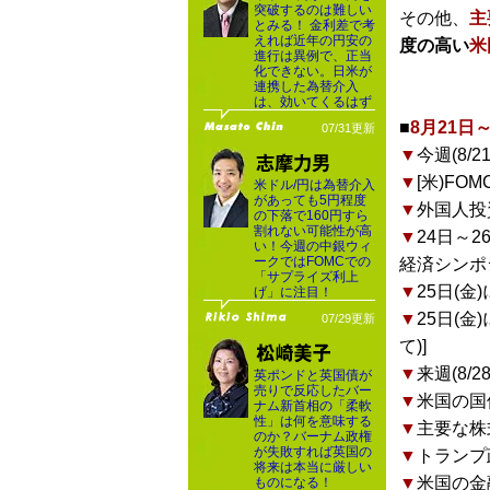
突破するのは難しい
その他、
主
とみる！ 金利差で考
えれば近年の円安の
度の高い
米
進行は異例で、正当
化できない。日米が
連携した為替介入
は、効いてくるはず
■
8月21
07/31更新
▼
今週(8
▼
[米)FO
米ドル/円は為替介入
があっても5円程度
▼
外国人投
の下落で160円すら
割れない可能性が高
▼
24日～
い！今週の中銀ウィ
ークではFOMCでの
経済シンポ
「サプライズ利上
▼
25日(金
げ」に注目！
▼
25日(
07/29更新
て)]
▼
来週(8
英ポンドと英国債が
売りで反応したバー
▼
米国の国
ナム新首相の「柔軟
性」は何を意味する
▼
主要な株
のか？バーナム政権
が失敗すれば英国の
▼
トランプ
将来は本当に厳しい
▼
米国の金
ものになる！