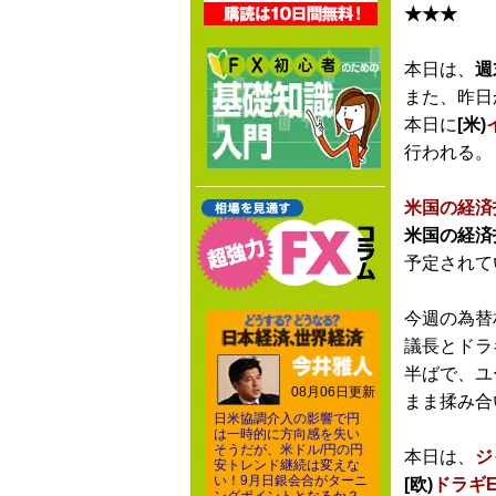
★★★
本日は、
週
また、昨日
本日に
[米)
行われる。
米国の経済
米国の経済
予定されて
今週の為替
議長とドラ
半ばで、ユ
08月06日更新
まま揉み合
日米協調介入の影響で円
は一時的に方向感を失い
そうだが、米ドル/円の円
本日は、
ジ
安トレンド継続は変えな
い！9月日銀会合がターニ
[欧)
ドラギ