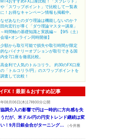
MT4おすすめFX口座比較！「スプレッド」
や「スワップポイント」で比較して一覧表
に！お得なキャンペーン情報も掲載中。
なぜあなたのダウ理論は機能しないのか？
田向宏行が導く「ダウ理論マスター講座」
～時間軸の基礎知識と実践編～ 【9/5（土）
会場+オンライン同時開催】
少額から取引可能で損失や取引時間が限定
的なバイナリーオプションが取引できる国
内全7口座を徹底比較。
高金利で人気のトルコリラ。 約30のFX口座
の「トルコリラ/円」のスワップポイントを
調査して比較！
イFX！最新＆おすすめ記事
6年08月06日(木)17時00分公開
米協調介入の影響で円は一時的に方向感を失
そうだが、米ドル/円の円安トレンド継続は変
ない！9月日銀会合がターニング…
（今井雅