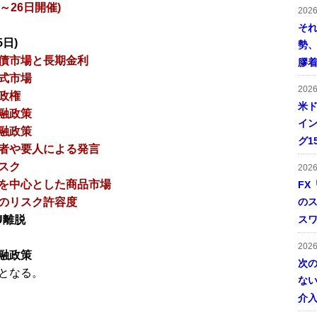
～26日開催)
202
そ
5日)
勢
債市場と長期金利
膠
式市場
202
政権
米ド
融政策
イン
融政策
グ1
者や要人による発言
スク
202
を中心とした商品市場
FX
のリスク許容度
の
U離脱
ス
202
融政策
次
となる。
ない
介