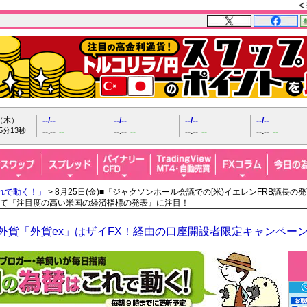
日（木）
--/--
--/--
--/--
--/--
5分14秒
--.--
--
--.--
--
--.--
--
--.--
--
れで動く！」
> 8月25日(金)■『ジャクソンホール会議での[米)イエレンFRB議長の
て『注目度の高い米国の経済指標の発表』に注目！
O外貨「外貨ex」はザイFX！経由の口座開設者限定キャンペー