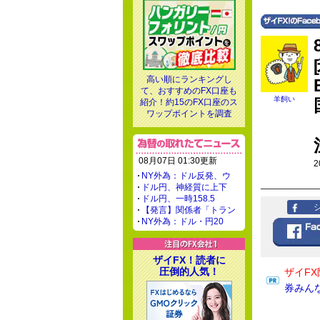
高い順にランキングし
て、おすすめのFX口座も
羊飼い
紹介！約15のFX口座のス
ワップポイントを調査
08月07日 01:30更新
2
NY外為：ドル反発、ウ
ドル円、神経質に上下
ドル円、一時158.5
【発言】関係者「トラン
NY外為：ドル・円20
ザイFX！読者に
圧倒的人気！
ザイFX
券みん