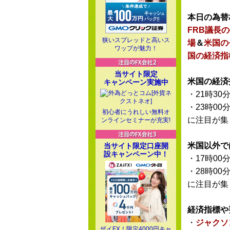
本日の為替
FRB議長
狭いスプレッドと高いス
場
＆
米国の
ワップが魅力！
国の経済指
当サイト限定
米国の経済
キャンペーン実施中
・21時30
・23時00
初心者にうれしい無料オ
に注目が集
ンラインセミナーが充実!
米国以外で
当サイト限定口座開
設キャンペーン中！
・17時00
・28時00
に注目が集
経済指標や
・
ジャクソ
ザイFX！限定4000円キャ