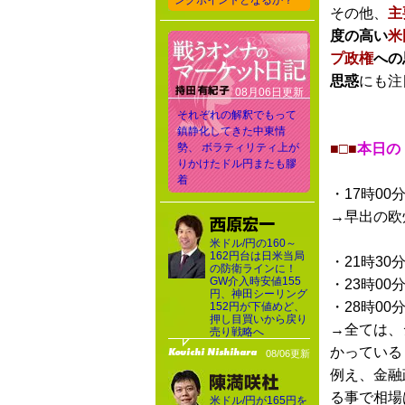
ングポイントとなるか？
その他、
主
度の高い
米
プ政権
への
思惑
にも注
08月06日更新
それぞれの解釈でもって
鎮静化してきた中東情
勢、 ボラティリティ上が
■□■
本日の
りかけたドル円またも膠
着
・17時00
→早出の欧
米ドル/円の160～
162円台は日米当局
・21時30
の防衛ラインに！
GW介入時安値155
・23時00
円、神田シーリング
・28時00
152円が下値めど、
押し目買いから戻り
→全ては、
売り戦略へ
かっている
08/06更新
例え、金融
る事で相場
米ドル/円が165円を