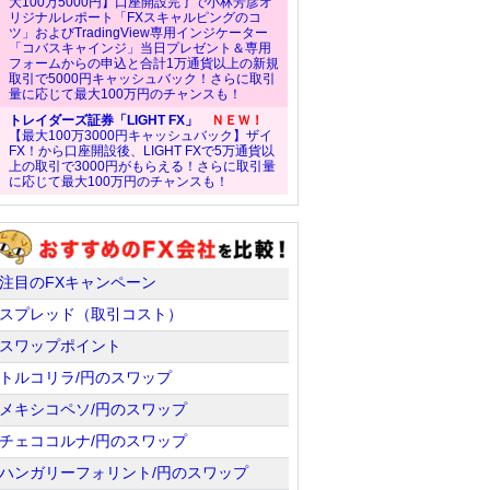
大100万5000円】口座開設完了で小林芳彦オ
リジナルレポート「FXスキャルピングのコ
ツ」およびTradingView専用インジケーター
「コバスキャインジ」当日プレゼント＆専用
フォームからの申込と合計1万通貨以上の新規
取引で5000円キャッシュバック！さらに取引
量に応じて最大100万円のチャンスも！
トレイダーズ証券「LIGHT FX」
ＮＥＷ！
【最大100万3000円キャッシュバック】ザイ
FX！から口座開設後、LIGHT FXで5万通貨以
上の取引で3000円がもらえる！さらに取引量
に応じて最大100万円のチャンスも！
注目のFXキャンペーン
スプレッド（取引コスト）
スワップポイント
トルコリラ/円のスワップ
メキシコペソ/円のスワップ
チェココルナ/円のスワップ
ハンガリーフォリント/円のスワップ