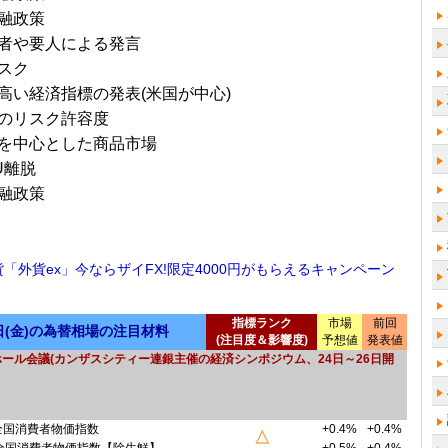
融政策
者や要人による発言
スク
高い経済指標の発表(米国が中心)
のリスク許容度
を中心とした商品市場
U離脱
融政策
貨「外貨ex」今ならザイFX!限定4000円がもらえるキャンペーン
指標ランク
市場
前回
5日(金)の為替相場の注目材料
(注目度＆影響度)
予想値
発表値
ール会議(カンザスシティー連銀主催の経済シンポジウム、24日～26日開
全国消費者物価指数
+0.4%
+0.4%
△