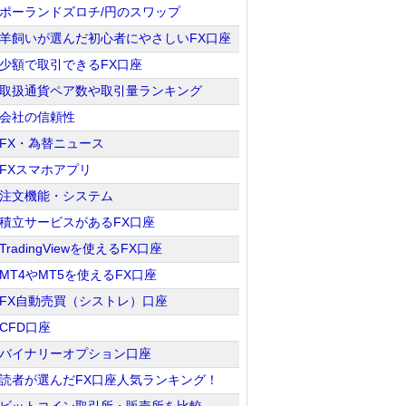
ポーランドズロチ/円のスワップ
羊飼いが選んだ初心者にやさしいFX口座
少額で取引できるFX口座
取扱通貨ペア数や取引量ランキング
会社の信頼性
FX・為替ニュース
FXスマホアプリ
注文機能・システム
積立サービスがあるFX口座
TradingViewを使えるFX口座
MT4やMT5を使えるFX口座
FX自動売買（シストレ）口座
CFD口座
バイナリーオプション口座
読者が選んだFX口座人気ランキング！