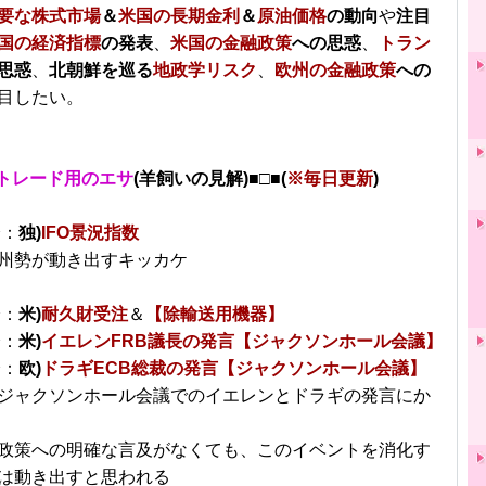
要な株式市場
＆
米国の長期金利
＆
原油価格
の動向
や
注目
国の経済指標
の発表
、
米国の金融政策
への思惑
、
トラン
思惑
、
北朝鮮を巡る
地政学リスク
、
欧州の金融政策
への
目したい。
トレード用のエサ
(羊飼いの見解)■□■(
※毎日更新
)
分：
独)
IFO景況指数
州勢が動き出すキッカケ
分：
米)
耐久財受注
＆
【除輸送用機器】
分：
米)
イエレンFRB議長の発言【ジャクソンホール会議】
分：
欧)
ドラギECB総裁の発言【ジャクソンホール会議】
ジャクソンホール会議でのイエレンとドラギの発言にか
政策への明確な言及がなくても、このイベントを消化す
は動き出すと思われる