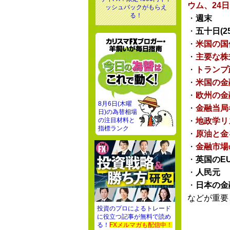
ウム、24日
ッシュバックがもらえ
る！
・
週末
・
五十日(2
・
米国の国
・
主要な株
・
トランプ
・
米国の金
・
欧州の金
8月6日(木曜
・
金融当局
日)の為替相場
の注目材料と
・
地政学リ
指標ランク
・
原油と金
・
金融市場
・
英国のE
・
人民元
・
日本の金
などが重要
投資のプロによるトレード
に役立つ記事が無料で読め
る！
FXメルマガも配信中！