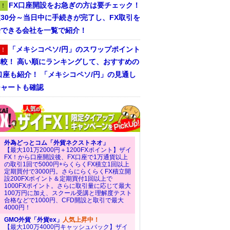
FX口座開設をお急ぎの方は要チェック！
！
30分～当日中に手続きが完了し、FX取引を
始できる会社を一覧で紹介！
「メキシコペソ/円」のスワップポイント
！
比較！ 高い順にランキングして、おすすめの
口座も紹介！ 「メキシコペソ/円」の見通し
チャートも確認
外為どっとコム「外貨ネクストネオ」
【最大101万2000円＋1200FXポイント】ザイ
FX！から口座開設後、FX口座で1万通貨以上
の取引1回で5000円+らくらくFX積立1回以上
定期買付で3000円。さらにらくらくFX積立開
設200FXポイント＆定期買付1回以上で
1000FXポイント。さらに取引量に応じて最大
100万円に加え、スクール受講と理解度テスト
合格などで1000円、CFD開設と取引で最大
4000円！
GMO外貨「外貨ex」
人気上昇中！
【最大100万4000円キャッシュバック】ザイ