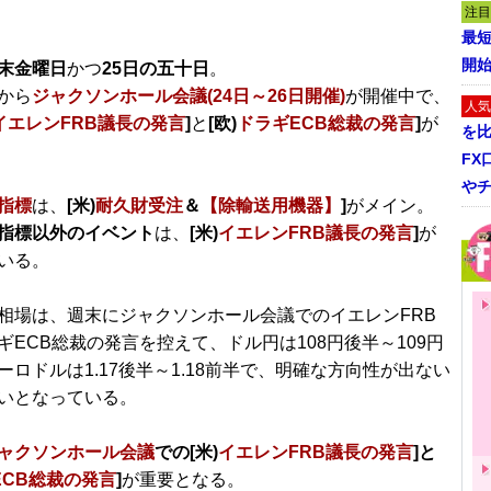
注目
最短
開
末金曜日
かつ
25日の五十日
。
から
ジャクソンホール会議(24日～26日開催)
が開催中で、
人気
イエレンFRB議長の発言
]
と
[欧)
ドラギECB総裁の発言
]
が
を
FX
や
指標
は、
[米)
耐久財受注
＆
【除輸送用機器】
]
がメイン。
指標以外のイベント
は、
[米)
イエレンFRB議長の発言
]
が
いる。
相場は、週末にジャクソンホール会議でのイエレンFRB
ギECB総裁の発言を控えて、ドル円は108円後半～109円
ーロドルは1.17後半～1.18前半で、明確な方向性が出ない
いとなっている。
ャクソンホール会議
での[米)
イエレンFRB議長の発言
]と
ECB総裁の発言
]
が重要となる。