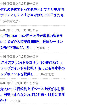
6年08月06日(木)15時29分公開
れぞれの解釈でもって鎮静化してきた中東情
、ボラティリティ上がりかけたドル円またも
着
（持田有紀子）
6年08月06日(木)13時20分公開
ル/円の160～162円台は日米当局の防衛ラ
に！ GW介入時安値155円、神田シーリン
52円が下値めど、押…
（西原宏一）
6年08月06日(木)12時00分公開
「スイスフラン/トルコリラ（CHF/TRY）」
スワップポイントを比較！ もっとも高水準の
ワップポイントを提供し…
（FX情報局）
6年08月06日(木)09時21分公開
の介入いつ？日銀利上げペース上げざるを得
。円安止まらなければ10月末～11月に追加
入か？
（ZERO）