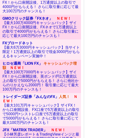
FX！から口座開設後、1万通貨以上の取引で
4000円がもらえる！ さらに取引量に応じて最
大100万円のチャンスも！
GMOクリック証券「FXネオ」
ＮＥＷ！
【最大100万4000円キャッシュバック】ザイ
FX！から口座開設後、FXネオで1万通貨以上
の取引で4000円がもらえる！ さらに取引量に
応じて最大100万円のチャンスも！
FXブロードネット
【最大6万3000円キャッシュバック】当サイト
限定！1万通貨以上の取引で現金3000円がもら
えるキャンペーン実施中！
ヒロセ通商「LION FX」
キャッシュバック増
額
ＮＥＷ！
【最大100万7000円キャッシュバック】ザイ
FX！から口座開設後、英ポンド/円1万通貨以
上の取引で5000円がもらえる！ さらに他社か
らのりかえなら2000円！ 取引量に応じて最大
100万円のチャンスも！
トレイダーズ証券「みんなのFX」
人気！
Ｎ
ＥＷ！
【最大101万円キャッシュバック】ザイFX！
から口座開設後、FX口座で5万通貨以上の取引
で5000円+シストレ口座で5万通貨以上の取引
で5000円がもらえる！ さらに取引量に応じて
最大100万円のチャンスも！
JFX「MATRIX TRADER」
ＮＥＷ！
【小林芳彦レポート＆TradingViewインジと最