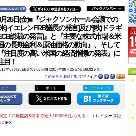
8月25日(金)■『ジャクソンホール会議での
[米)イエレンFRB議長の発言]及び[欧)ドラギ
ECB総裁の発言]』と『主要な株式市場＆米
国の長期金利＆原油価格の動向』、そして
『注目度の高い米国の経済指標の発表』に
注目！
017年08月25日(金)08:02公開 [2017年08月25日(金)08:02更新]
この記事を印刷する
文字サイズ
シェア
ポスト
ブックマーク
限定！口座開設&取引で最大10000円もらえる！
トレイダーズ証
なのFX