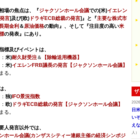
相場の焦点は、『
ジャクソンホール会議
での[米)
イエレン
の発言
]及び[欧)
ドラギECB総裁の発言
]』と『
主要な株式市
長期金利
＆
原油価格
の動向』、そして『注目度の高い
米
標
の発表』にあり。
指標及びイベントは、
分：
米)
耐久財受注
＆
【除輸送用機器】
分：
米)
イエレンFRB議長の発言【ジャクソンホール会議】
まる。
は、
ザ
分：
独)
IFO景況指数
202
分：
欧)
ドラギECB総裁の発言【ジャクソンホール会議】
日
まる。
い
え
要人発言以外では、
人）
ンホール会議(カンザスシティー連銀主催の経済シンポジ