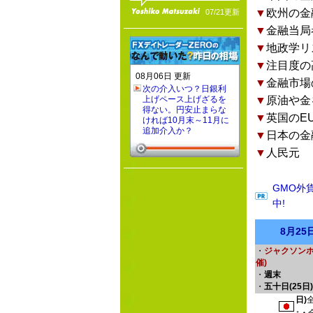
▼
欧州の金
07/21更新
▼
金融当局
▼
地政学リ
▼
注目度の
08月06日 更新
▼
金融市場
次の介入いつ？日銀利
上げペース上げざるを
▼
原油や金
得ない。円安止まらな
▼
英国のE
ければ10月末～11月に
追加介入か？
▼
日本の金
▼
人民元
GMO外
中!
8月2
・
ジャクソンホ
催)
・
週末
・
五十日(25日)
日)