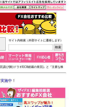
サイト内検索（外部サイトに遷移します）
発言]及び[欧)ドラギECB総裁の発言]』と『主要な株
ン実施中！
高スワップが魅力！
トレイダーズ証券