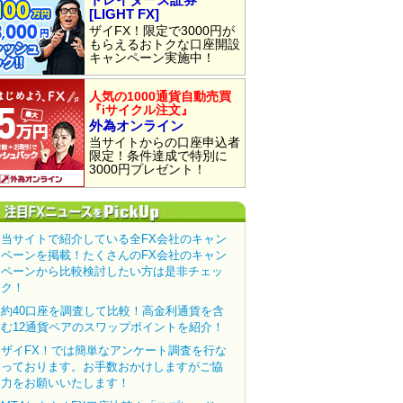
[LIGHT FX]
ザイFX！限定で3000円が
もらえるおトクな口座開設
キャンペーン実施中！
人気の1000通貨自動売買
『iサイクル注文』
外為オンライン
当サイトからの口座申込者
限定！条件達成で特別に
3000円プレゼント！
当サイトで紹介している全FX会社のキャン
ペーンを掲載！たくさんのFX会社のキャン
ペーンから比較検討したい方は是非チェッ
ク！
約40口座を調査して比較！高金利通貨を含
む12通貨ペアのスワップポイントを紹介！
ザイFX！では簡単なアンケート調査を行な
っております。お手数おかけしますがご協
力をお願いいたします！