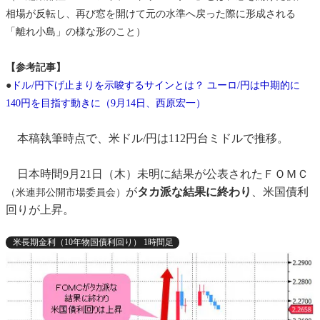
相場が反転し、再び窓を開けて元の水準へ戻った際に形成される
「離れ小島」の様な形のこと）
【参考記事】
●
ドル/円下げ止まりを示唆するサインとは？ ユーロ/円は中期的に
140円を目指す動きに（9月14日、西原宏一）
本稿執筆時点で、米ドル/円は112円台ミドルで推移。
日本時間9月21日（木）未明に結果が公表されたＦＯＭＣ
が
タカ派な結果に終わり
、米国債利
（米連邦公開市場委員会）
回りが上昇。
米長期金利（10年物国債利回り） 1時間足