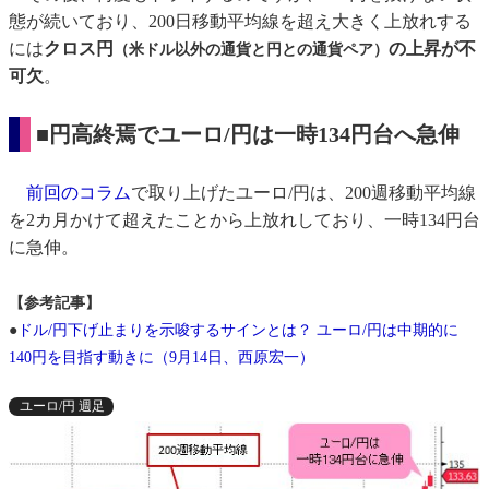
態が続いており、200日移動平均線を超え大きく上放れする
には
クロス円
の上昇が不
（米ドル以外の通貨と円との通貨ペア）
可欠
。
■円高終焉でユーロ/円は一時134円台へ急伸
前回のコラム
で取り上げたユーロ/円は、200週移動平均線
を2カ月かけて超えたことから上放れしており、一時134円台
に急伸。
【参考記事】
●
ドル/円下げ止まりを示唆するサインとは？ ユーロ/円は中期的に
140円を目指す動きに（9月14日、西原宏一）
ユーロ/円 週足