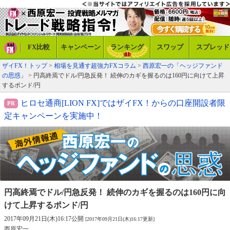
FX比較
キャンペーン
ランキング
スワップ
スプレッド
ザイFX！トップ
>
相場を見通す超強力FXコラム
>
西原宏一の「ヘッジファンド
の思惑」
> 円高終焉でドル/円急反発！ 続伸のカギを握るのは160円に向けて上昇
するポンド/円
ヒロセ通商[LION FX]ではザイFX！からの口座開設者限
定キャンペーンを実施中！
円高終焉でドル/円急反発！ 続伸のカギを
握るのは160円に向
けて上昇するポンド/円
2017年09月21日(木)16:17公開
[2017年09月21日(木)16:17更新]
西原宏一