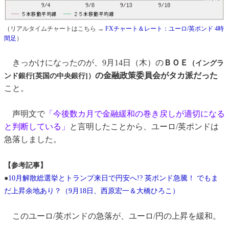
（リアルタイムチャートはこちら →
FXチャート＆レート：ユーロ/英ポンド 4時
間足
）
きっかけになったのが、9月14日（木）の
ＢＯＥ
（イングラ
の金融政策委員会がタカ派だった
ンド銀行[英国の中央銀行]）
こと。
声明文で
「今後数カ月で金融緩和の巻き戻しが適切になる
と判断している」
と言明したことから、ユーロ/英ポンドは
急落しました。
【参考記事】
●
10月解散総選挙とトランプ来日で円安へ!? 英ポンド急騰！ でもま
だ上昇余地あり？（9月18日、西原宏一＆大橋ひろこ）
このユーロ/英ポンドの急落が、ユーロ/円の上昇を緩和。