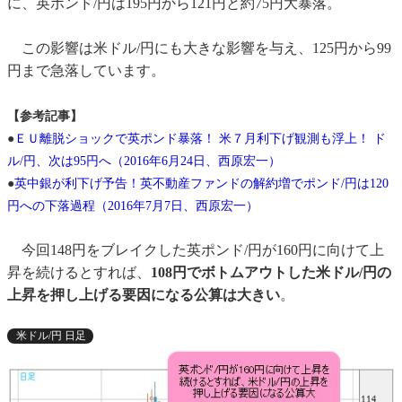
に、英ポンド/円は195円から121円と約75円大暴落。
この影響は米ドル/円にも大きな影響を与え、125円から99
円まで急落しています。
【参考記事】
●
ＥＵ離脱ショックで英ポンド暴落！ 米７月利下げ観測も浮上！ ド
ル/円、次は95円へ（2016年6月24日、西原宏一）
●
英中銀が利下げ予告！英不動産ファンドの解約増でポンド/円は120
円への下落過程（2016年7月7日、西原宏一）
今回148円をブレイクした英ポンド/円が160円に向けて上
昇を続けるとすれば、
108円でボトムアウトした米ドル/円の
上昇を押し上げる要因になる公算は大きい
。
米ドル/円 日足