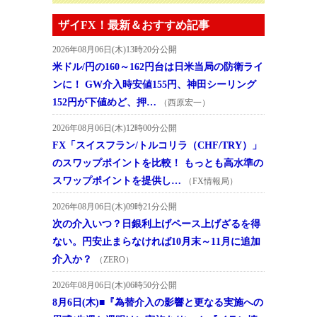
ザイFX！最新＆おすすめ記事
2026年08月06日(木)13時20分公開
米ドル/円の160～162円台は日米当局の防衛ライ
ンに！ GW介入時安値155円、神田シーリング
152円が下値めど、押…
（西原宏一）
2026年08月06日(木)12時00分公開
FX「スイスフラン/トルコリラ（CHF/TRY）」
のスワップポイントを比較！ もっとも高水準の
スワップポイントを提供し…
（FX情報局）
2026年08月06日(木)09時21分公開
次の介入いつ？日銀利上げペース上げざるを得
ない。円安止まらなければ10月末～11月に追加
介入か？
（ZERO）
2026年08月06日(木)06時50分公開
8月6日(木)■『為替介入の影響と更なる実施への