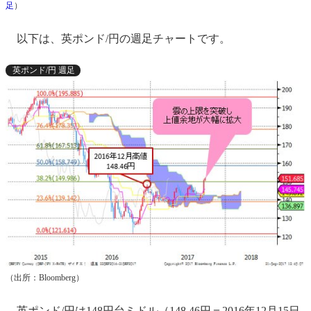
足
）
以下は、英ポンド/円の週足チャートです。
英ポンド/円 週足
（出所：Bloomberg）
英ポンド/円は148円台ミドル（148.46円＝2016年12月15日