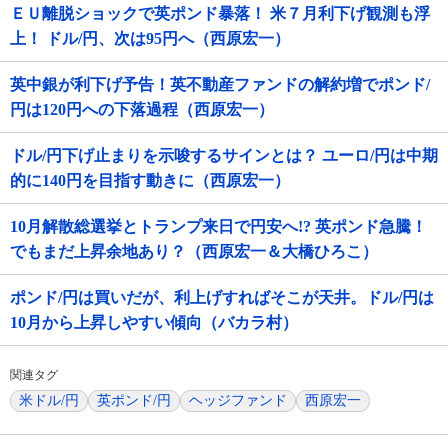
ＥＵ離脱ショックで英ポンド暴落！ 米７月利下げ観測も浮
上！ ドル/円、次は95円へ（西原宏一）
英中銀が利下げ予告！英不動産ファンドの解約増でポンド/
円は120円への下落過程（西原宏一）
ドル/円下げ止まりを示唆するサインとは？ ユーロ/円は中期
的に140円を目指す動きに（西原宏一）
10月解散総選挙とトランプ来日で円安へ!? 英ポンド急騰！
でもまだ上昇余地あり？（西原宏一＆大橋ひろこ）
ポンド/円は買いだが、利上げすればそこが天井。ドル/円は
10月から上昇しやすい傾向（バカラ村）
関連タグ
米ドル/円
英ポンド/円
ヘッジファンド
西原宏一