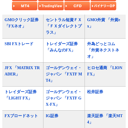
GMOクリック証券
セントラル短資ＦＸ
GMO外貨 「外貨e
「FXネオ」
「ＦＸダイレクトプ
x」
ラス」
SBI FXトレード
トレイダーズ証券
外為どっとコム
「みんなのFX」
「外貨ネクストネ
オ」
JFX 「MATRIX TR
ゴールデンウェイ・
ヒロセ通商 「LION
ADER」
ジャパン 「FXTF M
FX」
T4」
トレイダーズ証券
ゴールデンウェイ・
松井証券
「LIGHT FX」
ジャパン 「FXTF G
X-FX」
FXブロードネット
IG証券
楽天証券 「楽天MT
4」