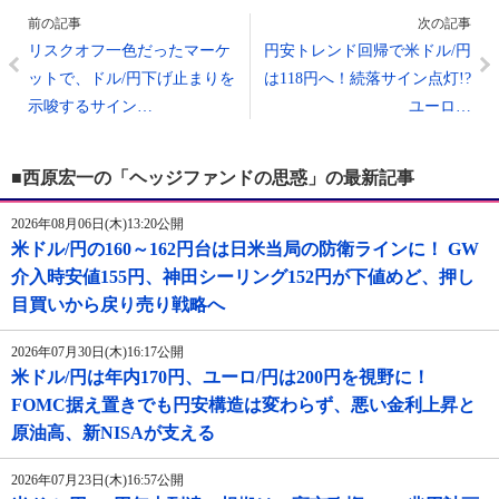
前の記事
次の記事
リスクオフ一色だったマーケ
円安トレンド回帰で米ドル/円
ットで、ドル/円下げ止まりを
は118円へ！続落サイン点灯!?
示唆するサイン…
ユーロ…
■西原宏一の「ヘッジファンドの思惑」の最新記事
2026年08月06日(木)13:20公開
米ドル/円の160～162円台は日米当局の防衛ラインに！ GW
介入時安値155円、神田シーリング152円が下値めど、押し
目買いから戻り売り戦略へ
2026年07月30日(木)16:17公開
米ドル/円は年内170円、ユーロ/円は200円を視野に！
FOMC据え置きでも円安構造は変わらず、悪い金利上昇と
原油高、新NISAが支える
2026年07月23日(木)16:57公開