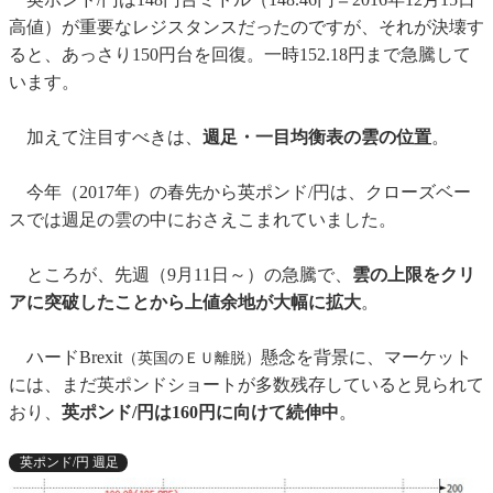
高値）が重要なレジスタンスだったのですが、それが決壊す
ると、あっさり150円台を回復。一時152.18円まで急騰して
います。
加えて注目すべきは、
週足・一目均衡表の雲の位置
。
今年（2017年）の春先から英ポンド/円は、クローズベー
スでは週足の雲の中におさえこまれていました。
ところが、先週（9月11日～）の急騰で、
雲の上限をクリ
アに突破したことから上値余地が大幅に拡大
。
ハードBrexit
懸念を背景に、マーケット
（英国のＥＵ離脱）
には、まだ英ポンドショートが多数残存していると見られて
おり、
英ポンド/円は160円に向けて続伸中
。
英ポンド/円 週足