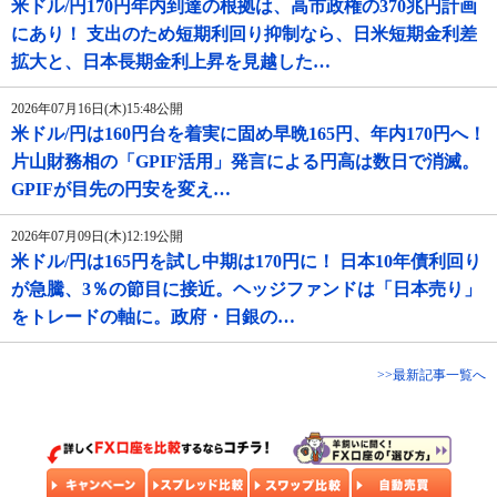
米ドル/円170円年内到達の根拠は、高市政権の370兆円計画
にあり！ 支出のため短期利回り抑制なら、日米短期金利差
拡大と、日本長期金利上昇を見越した…
2026年07月16日(木)15:48公開
米ドル/円は160円台を着実に固め早晩165円、年内170円へ！
片山財務相の「GPIF活用」発言による円高は数日で消滅。
GPIFが目先の円安を変え…
2026年07月09日(木)12:19公開
米ドル/円は165円を試し中期は170円に！ 日本10年債利回り
が急騰、3％の節目に接近。ヘッジファンドは「日本売り」
をトレードの軸に。政府・日銀の…
>>最新記事一覧へ