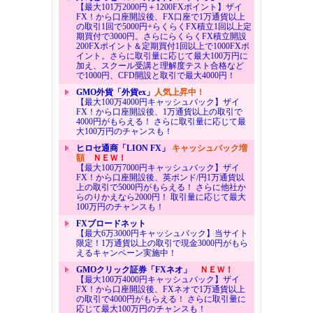
【最大101万2000円＋1200FXポイント】ザイ
FX！から口座開設後、FX口座で1万通貨以上
の取引1回で5000円+らくらくFX積立1回以上定
期買付で3000円。さらにらくらくFX積立開設
200FXポイント＆定期買付1回以上で1000FXポ
イント。さらに取引量に応じて最大100万円に
加え、スクール受講と理解度テスト合格など
で1000円、CFD開設と取引で最大4000円！
GMO外貨「外貨ex」
人気上昇中！
【最大100万4000円キャッシュバック】ザイ
FX！から口座開設後、1万通貨以上の取引で
4000円がもらえる！ さらに取引量に応じて最
大100万円のチャンスも！
ヒロセ通商「LION FX」
キャッシュバック増
額
ＮＥＷ！
【最大100万7000円キャッシュバック】ザイ
FX！から口座開設後、英ポンド/円1万通貨以
上の取引で5000円がもらえる！ さらに他社か
らのりかえなら2000円！ 取引量に応じて最大
100万円のチャンスも！
FXブロードネット
【最大6万3000円キャッシュバック】当サイト
限定！1万通貨以上の取引で現金3000円がもら
えるキャンペーン実施中！
GMOクリック証券「FXネオ」
ＮＥＷ！
【最大100万4000円キャッシュバック】ザイ
FX！から口座開設後、FXネオで1万通貨以上
の取引で4000円がもらえる！ さらに取引量に
応じて最大100万円のチャンスも！