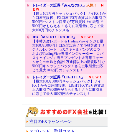
トレイダーズ証券「みんなのFX」
人気！
Ｎ
ＥＷ！
【最大101万円キャッシュバック】ザイFX！か
ら口座開設後、FX口座で5万通貨以上の取引で
5000円+シストレ口座で5万通貨以上の取引で
5000円がもらえる！ さらに取引量に応じて最
大100万円のチャンスも！
JFX「MATRIX TRADER」
ＮＥＷ！
【小林芳彦レポート＆TradingViewインジと最
大100万5000円】口座開設完了で小林芳彦オリ
ジナルレポート「FXスキャルピングのコツ」
およびTradingView専用インジケーター「コバ
スキャインジ」当日プレゼント＆専用フォー
ムからの申込と合計1万通貨以上の新規取引で
5000円キャッシュバック！さらに取引量に応
じて最大100万円のチャンスも！
トレイダーズ証券「LIGHT FX」
ＮＥＷ！
【最大100万3000円キャッシュバック】ザイ
FX！から口座開設後、LIGHT FXで5万通貨以
上の取引で3000円がもらえる！さらに取引量
に応じて最大100万円のチャンスも！
注目のFXキャンペーン
スプレッド（取引コスト）