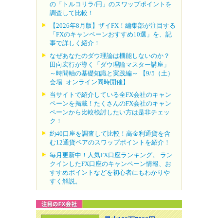
の「トルコリラ/円」のスワップポイントを
調査して比較！
【2026年8月版】ザイFX！編集部が注目する
「FXのキャンペーンおすすめ10選」を、記
事で詳しく紹介！
なぜあなたのダウ理論は機能しないのか？
田向宏行が導く「ダウ理論マスター講座」
～時間軸の基礎知識と実践編～ 【9/5（土）
会場+オンライン同時開催】
当サイトで紹介している全FX会社のキャン
ペーンを掲載！たくさんのFX会社のキャン
ペーンから比較検討したい方は是非チェッ
ク！
約40口座を調査して比較！高金利通貨を含
む12通貨ペアのスワップポイントを紹介！
毎月更新中！人気FX口座ランキング。 ラン
クインしたFX口座のキャンペーン情報、お
すすめポイントなどを初心者にもわかりや
すく解説。