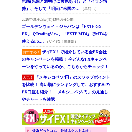
思惑(先週と週明けに実施あり)』と『イラン情
勢』、そして『明日に米国の…
（羊飼い）
2026年08月05日(水)13時56分公開
ゴールデンウェイ・ジャパンは「FXTF GX-
FX」でTradingView、「FXTF MT4」でMT4を
使えるFX…
（ザイFX！編集部）
ザイFX！で紹介している全FX会社
おすすめ！
のキャンペーンを掲載！ 今どんなFXキャンペ
ーンをやっているのか、こちらからチェック！
「メキシコペソ/円」のスワップポイント
人気！
を比較！ 高い順にランキングして、おすすめの
FX口座も紹介！ 「メキシコペソ/円」の見通し
やチャートも確認
外為どっとコム「外貨ネクストネオ」