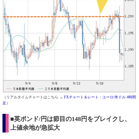
（リアルタイムチャートはこちら →
FXチャート＆レート：ユーロ/米ドル 4時間
足
）
■英ポンド/円は節目の148円をブレイクし、
上値余地が急拡大