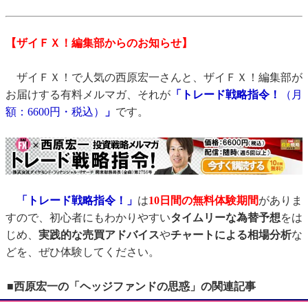
【ザイＦＸ！編集部からのお知らせ】
ザイＦＸ！で人気の西原宏一さんと、ザイＦＸ！編集部が
お届けする有料メルマガ、それが
「トレード戦略指令！
（月
額：6600円・税込）
」
です。
「トレード戦略指令！」
は
10日間の無料体験期間
がありま
すので、初心者にもわかりやすい
タイムリーな為替予想
をは
じめ、
実践的な売買アドバイス
や
チャートによる相場分析
な
どを、ぜひ体験してください。
■西原宏一の「ヘッジファンドの思惑」の関連記事