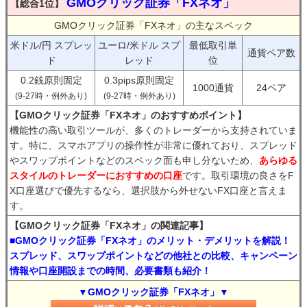
GMOクリック証券「FXネオ」
【総合1位】
GMOクリック証券「FXネオ」の主なスペック
米ドル/円 スプレッ
ユーロ/米ドル スプ
最低取引単
通貨ペア数
ド
レッド
位
0.2銭原則固定
0.3pips原則固定
1000通貨
24ペア
(9-27時・例外あり)
(9-27時・例外あり)
【GMOクリック証券「FXネオ」のおすすめポイント】
機能性の高い取引ツールが、多くのトレーダーから支持されていま
す。特に、スマホアプリの操作性が非常に優れており、スプレッド
やスワップポイントなどのスペック面も申し分ないため、
あらゆる
スタイルのトレーダーにおすすめの口座
です。取引環境の良さをF
X口座選びで優先するなら、選択肢から外せないFX口座と言えま
す。
【GMOクリック証券「FXネオ」の関連記事】
■GMOクリック証券「FXネオ」のメリット・デメリットを解説！
スプレッド、スワップポイントなどの他社との比較、キャンペーン
情報や口座開設までの時間、必要書類も紹介！
▼GMOクリック証券「FXネオ」▼