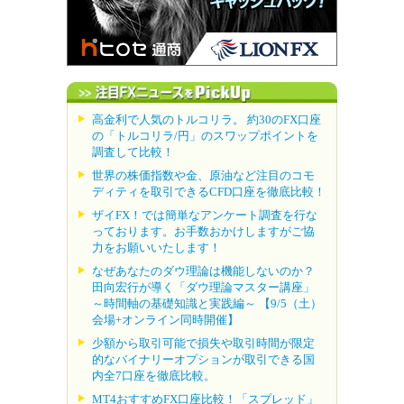
高金利で人気のトルコリラ。 約30のFX口座
の「トルコリラ/円」のスワップポイントを
調査して比較！
世界の株価指数や金、原油など注目のコモ
ディティを取引できるCFD口座を徹底比較！
ザイFX！では簡単なアンケート調査を行な
っております。お手数おかけしますがご協
力をお願いいたします！
なぜあなたのダウ理論は機能しないのか？
田向宏行が導く「ダウ理論マスター講座」
～時間軸の基礎知識と実践編～ 【9/5（土）
会場+オンライン同時開催】
少額から取引可能で損失や取引時間が限定
的なバイナリーオプションが取引できる国
内全7口座を徹底比較。
MT4おすすめFX口座比較！「スプレッド」