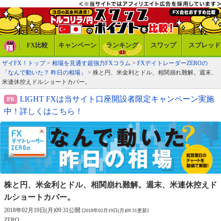
FX比較
キャンペーン
ランキング
スワップ
スプレッド
ザイFX！トップ
>
相場を見通す超強力FXコラム
>
FXデイトレーダーZEROの
「なんで動いた？ 昨日の相場」
> 株と円、米金利とドル、相関崩れ難解。週末、
米連休控えドルショートカバー。
LIGHT FXは当サイト口座開設者限定キャンペーン実施
中！詳しくはこちら！
株と円、米金利とドル、相関崩れ難解。
週末、米連休控えド
ルショートカバー。
2018年02月19日(月)09:31公開
[2018年02月19日(月)09:31更新]
ZERO