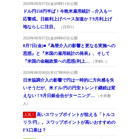
2026年08月07日(金)09時11分公開
ドル円158円半ば！今晩米雇用統計→介入も一
応警戒。日銀利上げペース加速か？9月利上げ
地ならしに注目。
（ZERO）
2026年08月07日(金)06時45分公開
8月7日(金)■『為替介入の影響と更なる実施への
思惑』と『米国の雇用統計の発表』、そして
『米国の金融政策への思惑(利上…
（羊飼い）
2026年08月06日(木)17時00分公開
日米協調介入の影響で円は一時的に方向感を失
いそうだが、米ドル/円の円安トレンド継続は変
えない！9月日銀会合がターニング…
（今井雅
人）
高いスワップポイントが狙える「トルコ
人気！
リラ/円」。スワップポイントが高いおすすめの
FX口座は？