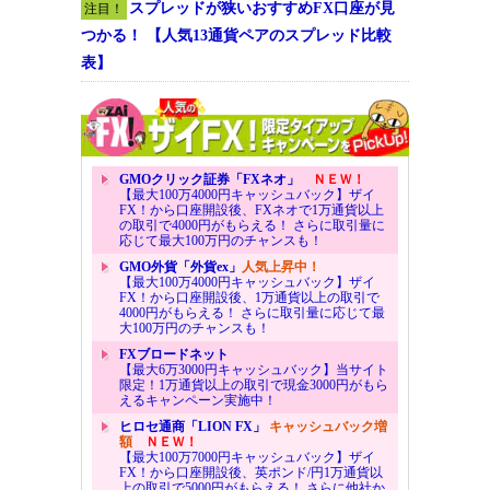
スプレッドが狭いおすすめFX口座が見
注目！
つかる！ 【人気13通貨ペアのスプレッド比較
表】
GMOクリック証券「FXネオ」
ＮＥＷ！
【最大100万4000円キャッシュバック】ザイ
FX！から口座開設後、FXネオで1万通貨以上
の取引で4000円がもらえる！ さらに取引量に
応じて最大100万円のチャンスも！
GMO外貨「外貨ex」
人気上昇中！
【最大100万4000円キャッシュバック】ザイ
FX！から口座開設後、1万通貨以上の取引で
4000円がもらえる！ さらに取引量に応じて最
大100万円のチャンスも！
FXブロードネット
【最大6万3000円キャッシュバック】当サイト
限定！1万通貨以上の取引で現金3000円がもら
えるキャンペーン実施中！
ヒロセ通商「LION FX」
キャッシュバック増
額
ＮＥＷ！
【最大100万7000円キャッシュバック】ザイ
FX！から口座開設後、英ポンド/円1万通貨以
上の取引で5000円がもらえる！ さらに他社か