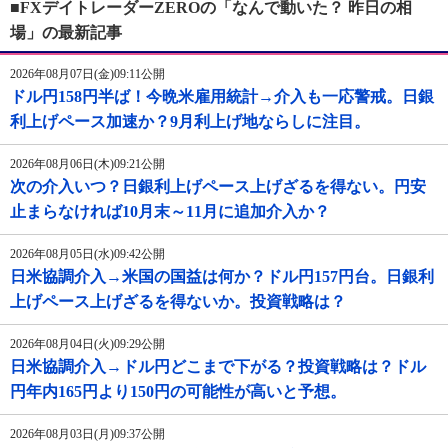
■FXデイトレーダーZEROの「なんで動いた？ 昨日の相
場」の最新記事
2026年08月07日(金)09:11公開
ドル円158円半ば！今晩米雇用統計→介入も一応警戒。日銀
利上げペース加速か？9月利上げ地ならしに注目。
2026年08月06日(木)09:21公開
次の介入いつ？日銀利上げペース上げざるを得ない。円安
止まらなければ10月末～11月に追加介入か？
2026年08月05日(水)09:42公開
日米協調介入→米国の国益は何か？ドル円157円台。日銀利
上げペース上げざるを得ないか。投資戦略は？
2026年08月04日(火)09:29公開
日米協調介入→ドル円どこまで下がる？投資戦略は？ドル
円年内165円より150円の可能性が高いと予想。
2026年08月03日(月)09:37公開