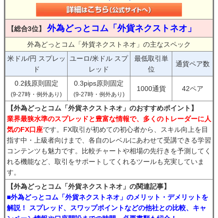
外為どっとコム「外貨ネクストネオ」
【総合3位】
外為どっとコム「外貨ネクストネオ」の主なスペック
米ドル/円 スプレッ
ユーロ/米ドル スプ
最低取引単
通貨ペア数
ド
レッド
位
0.2銭原則固定
0.3pips原則固定
1000通貨
42ペア
(9-27時・例外あり)
(9-27時・例外あり)
【外為どっとコム「外貨ネクストネオ」のおすすめポイント】
業界最狭水準のスプレッドと豊富な情報で、多くのトレーダーに人
気のFX口座
です。FX取引が初めての初心者から、スキル向上を目
指す中・上級者向けまで、各自のレベルにあわせて受講できる学習
コンテンツも魅力です。比較チャートや相場の先行きを予測してく
れる機能など、取引をサポートしてくれるツールも充実していま
す。
【外為どっとコム「外貨ネクストネオ」の関連記事】
■外為どっとコム「外貨ネクストネオ」のメリット・デメリットを
解説！ スプレッド、スワップポイントなどの他社との比較、キャ