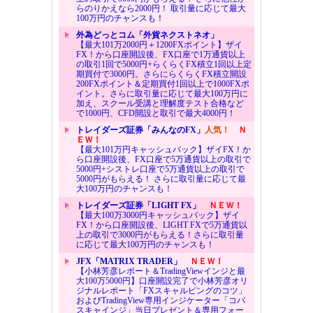
らのりかえなら2000円！ 取引量に応じて最大
100万円のチャンスも！
外為どっとコム「外貨ネクストネオ」
【最大101万2000円＋1200FXポイント】ザイ
FX！から口座開設後、FX口座で1万通貨以上
の取引1回で5000円+らくらくFX積立1回以上定
期買付で3000円。さらにらくらくFX積立開設
200FXポイント＆定期買付1回以上で1000FXポ
イント。さらに取引量に応じて最大100万円に
加え、スクール受講と理解度テスト合格など
で1000円、CFD開設と取引で最大4000円！
トレイダーズ証券「みんなのFX」
人気！
Ｎ
ＥＷ！
【最大101万円キャッシュバック】ザイFX！か
ら口座開設後、FX口座で5万通貨以上の取引で
5000円+シストレ口座で5万通貨以上の取引で
5000円がもらえる！ さらに取引量に応じて最
大100万円のチャンスも！
トレイダーズ証券「LIGHT FX」
ＮＥＷ！
【最大100万3000円キャッシュバック】ザイ
FX！から口座開設後、LIGHT FXで5万通貨以
上の取引で3000円がもらえる！さらに取引量
に応じて最大100万円のチャンスも！
JFX「MATRIX TRADER」
ＮＥＷ！
【小林芳彦レポート＆TradingViewインジと最
大100万5000円】口座開設完了で小林芳彦オリ
ジナルレポート「FXスキャルピングのコツ」
およびTradingView専用インジケーター「コバ
スキャインジ」当日プレゼント＆専用フォー