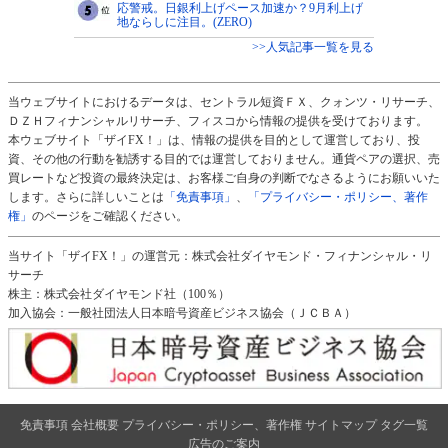
応警戒。日銀利上げペース加速か？9月利上げ
地ならしに注目。(ZERO)
>>人気記事一覧を見る
当ウェブサイトにおけるデータは、セントラル短資ＦＸ、クォンツ・リサーチ、
ＤＺＨフィナンシャルリサーチ、フィスコから情報の提供を受けております。
本ウェブサイト「ザイFX！」は、情報の提供を目的として運営しており、投
資、その他の行動を勧誘する目的では運営しておりません。通貨ペアの選択、売
買レートなど投資の最終決定は、お客様ご自身の判断でなさるようにお願いいた
します。さらに詳しいことは
「免責事項」
、
「プライバシー・ポリシー、著作
権」
のページをご確認ください。
当サイト「ザイFX！」の運営元：株式会社ダイヤモンド・フィナンシャル・リ
サーチ
株主：株式会社ダイヤモンド社（100％）
加入協会：一般社団法人日本暗号資産ビジネス協会（ＪＣＢＡ）
免責事項
会社概要
プライバシー・ポリシー、著作権
サイトマップ
タグ一覧
広告のご案内