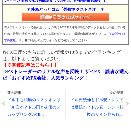
ンペーン情報や口座開設までの時間、必要書類も紹介！
▼外為どっとコム「外貨ネクストネオ」▼
※スプレッドはすべて例外あり。この表は2026年8月3日時点のデータをもとに作成している
ため、最新の情報とは異なっている場合があります。最新の情報はザイFX！の
「FX会社おす
すめ比較」
や、各FX会社の公式サイトなどで確認してください
各FX口座のさらに詳しい情報や10位までの全ランキング
は、以下よりご覧ください。
【※関連記事はこちら！】
⇒
FXトレーダーのリアルな声を反映！ ザイFX！読者が選ん
だ「おすすめFX会社」人気ランキング！
前の記事
次の記事
ドル中心相場のリスクオンは
ドル円続伸もドル安トレンド
ドル安か？ドル円と株価のデ
は継続か？ドル安トレンド転
カップリングが加…
換のサイン見られ…