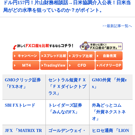
ドル円157円！片山財務相談話→日米協調介入公表！日米当
局がどの水準を狙っているのか？がポイント。
>>最新記事一覧へ
GMOクリック証券
セントラル短資ＦＸ
GMO外貨 「外貨e
「FXネオ」
「ＦＸダイレクトプ
x」
ラス」
SBI FXトレード
トレイダーズ証券
外為どっとコム
「みんなのFX」
「外貨ネクストネ
オ」
JFX 「MATRIX TR
ゴールデンウェイ・
ヒロセ通商 「LION