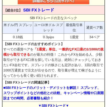
SBI FXトレード
【総合2位】
SBI FXトレードの主なスペック
米ドル/円 スプレッ
ユーロ/米ドル スプ
最低取引単
通貨ペア数
ド
レッド
位
0.18銭
0.3pips
1通貨
34ペア
【SBI FXトレードのおすすめポイント】
すべての通貨ペアを
「1通貨」単位、一般的なFX口座の1/1000の規
模から取引できる
のが最大の特徴！ これからFXを始める人、少額
取引ができるFX口座を探している方は、絶対にチェックしておき
たいFX会社です。スプレッドの狭さにも定評があり、1回の取引で
1000万通貨まで注文が出せるので、取引量が増えて稼げるように
なってからも長く使い続けられます。
【SBI FXトレードの関連記事】
■SBI FXトレードのメリット・デメリットを解説！ スプレッド、
スワップポイントなどの他社との比較、キャンペーン情報や口座開
設までの時間、必要書類も紹介！
▼SBI FXトレード▼