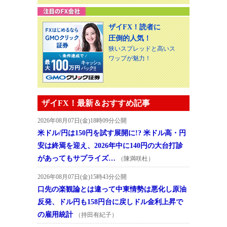
ザイFX！読者に
圧倒的人気！
狭いスプレッドと高いス
ワップが魅力！
ザイFX！最新＆おすすめ記事
2026年08月07日(金)18時09分公開
米ドル/円は150円を試す展開に!? 米ドル高・円
安は終焉を迎え、2026年中に140円の大台打診
があってもサプライズ…
（陳満咲杜）
2026年08月07日(金)15時43分公開
口先の楽観論とは違って中東情勢は悪化し原油
反発、ドル円も158円台に戻しドル金利上昇で
の雇用統計
（持田有紀子）