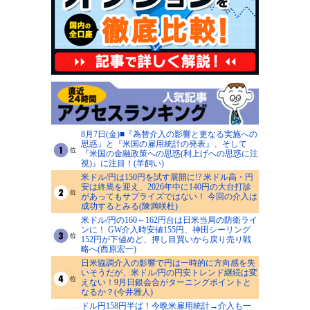
8月7日(金)■『為替介入の影響と更なる実施への
思惑』と『米国の雇用統計の発表』、そして
『米国の金融政策への思惑(利上げへの思惑に注
視)』に注目！(羊飼い)
米ドル/円は150円を試す展開に!? 米ドル高・円
安は終焉を迎え、2026年中に140円の大台打診
があってもサプライズではない！ 今回の介入は
成功するとみる(陳満咲杜)
米ドル/円の160～162円台は日米当局の防衛ライ
ンに！ GW介入時安値155円、神田シーリング
152円が下値めど、押し目買いから戻り売り戦
略へ(西原宏一)
日米協調介入の影響で円は一時的に方向感を失
いそうだが、米ドル/円の円安トレンド継続は変
えない！9月日銀会合がターニングポイントと
なるか？(今井雅人)
ドル円158円半ば！今晩米雇用統計→介入も一