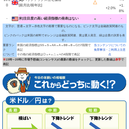
△
0
[前月比/前年比]
+1.
+2.0%
8%
-
-
米)注目度の高い経済指標の発表はない
-
-
文字が、普通→太字→赤色太字の順番で重要なものになる。ピンク太字は金融政策関連のも
の。
ピンクのバックは米国の材料でオレンジは金融政策関連、黄は要人発言、緑は企業の決算を表
す。
重要ラン
米国の経済指標はSS→S→AA→A→BB→B→Cの7段階で
当コンテンツについての
ク
表記
免罪事項・ご利用上注意
について
その他の経済指標は◎→○→△→×の4段階で表記
点
※
15時～20時に市場予想値(コンセンサス)の最新の数値をチェックし、更新した数値は
赤字
で
表記