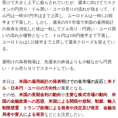
受けて大きく上下に振らされていたが、週末に向けてリスク
オンの円売り・ドル買い・ユーロ売りの流れが強まって、ド
ル円は一時107円半ばまで上昇し、ユーロドルは一時1.22前
半まで下落した。しかし、週末のNY市場で米国の雇用統計
の発表を消化した後は一転してドル売り・円買い・ユーロ買
いの流れが優勢となって、ドル円は106円後半まで下落し、
ユーロドルは1.22後半まで上昇して週末クローズを迎えてい
る。
週明けの為替相場は、先週末の終値よりも小幅ながら円買
い・ドル売りヨリでスタートしている。
本日は、
米国の雇用統計の発表
明けでの各市場の反応
と
米ド
ル・日本円・ユーロの方向性
が重要となる。
その他、
米国の長期金利の動向
や
主要な株式市場の動向
、
米
国の金融政策への思惑
、
米国による関税や規制、制裁、輸入
制限措置
、
トランプ政権による発表や決定及び発言
、
金融当
局者や要人による発言
などにも注意したい。