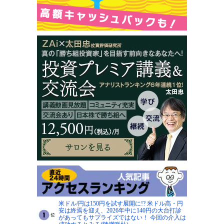
米ドル/円は150円を試す展開に!? 米ドル高・円
安は終焉を迎え、2026年中に140円の大台打診
があってもサプライズではない！ 今回の介入は