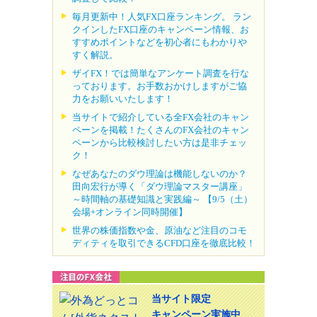
毎月更新中！人気FX口座ランキング。 ラン
クインしたFX口座のキャンペーン情報、お
すすめポイントなどを初心者にもわかりや
すく解説。
ザイFX！では簡単なアンケート調査を行な
っております。お手数おかけしますがご協
力をお願いいたします！
当サイトで紹介している全FX会社のキャン
ペーンを掲載！たくさんのFX会社のキャン
ペーンから比較検討したい方は是非チェッ
ク！
なぜあなたのダウ理論は機能しないのか？
田向宏行が導く「ダウ理論マスター講座」
～時間軸の基礎知識と実践編～ 【9/5（土）
会場+オンライン同時開催】
世界の株価指数や金、原油など注目のコモ
ディティを取引できるCFD口座を徹底比較！
当サイト限定
キャンペーン実施中