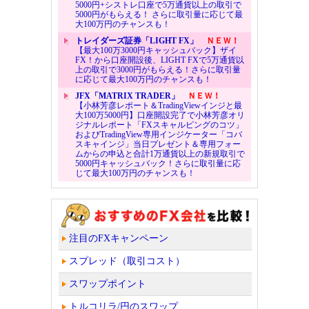
5000円+シストレ口座で5万通貨以上の取引で
5000円がもらえる！ さらに取引量に応じて最
大100万円のチャンスも！
トレイダーズ証券「LIGHT FX」
ＮＥＷ！
【最大100万3000円キャッシュバック】ザイ
FX！から口座開設後、LIGHT FXで5万通貨以
上の取引で3000円がもらえる！さらに取引量
に応じて最大100万円のチャンスも！
JFX「MATRIX TRADER」
ＮＥＷ！
【小林芳彦レポート＆TradingViewインジと最
大100万5000円】口座開設完了で小林芳彦オリ
ジナルレポート「FXスキャルピングのコツ」
およびTradingView専用インジケーター「コバ
スキャインジ」当日プレゼント＆専用フォー
ムからの申込と合計1万通貨以上の新規取引で
5000円キャッシュバック！さらに取引量に応
じて最大100万円のチャンスも！
注目のFXキャンペーン
スプレッド（取引コスト）
スワップポイント
トルコリラ/円のスワップ