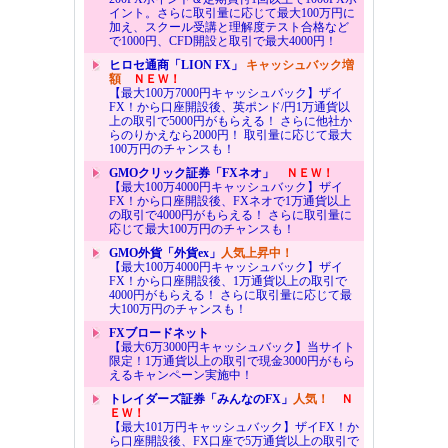
イント。さらに取引量に応じて最大100万円に
加え、スクール受講と理解度テスト合格など
で1000円、CFD開設と取引で最大4000円！
ヒロセ通商「LION FX」
キャッシュバック増
額
ＮＥＷ！
【最大100万7000円キャッシュバック】ザイ
FX！から口座開設後、英ポンド/円1万通貨以
上の取引で5000円がもらえる！ さらに他社か
らのりかえなら2000円！ 取引量に応じて最大
100万円のチャンスも！
GMOクリック証券「FXネオ」
ＮＥＷ！
【最大100万4000円キャッシュバック】ザイ
FX！から口座開設後、FXネオで1万通貨以上
の取引で4000円がもらえる！ さらに取引量に
応じて最大100万円のチャンスも！
GMO外貨「外貨ex」
人気上昇中！
【最大100万4000円キャッシュバック】ザイ
FX！から口座開設後、1万通貨以上の取引で
4000円がもらえる！ さらに取引量に応じて最
大100万円のチャンスも！
FXブロードネット
【最大6万3000円キャッシュバック】当サイト
限定！1万通貨以上の取引で現金3000円がもら
えるキャンペーン実施中！
トレイダーズ証券「みんなのFX」
人気！
Ｎ
ＥＷ！
【最大101万円キャッシュバック】ザイFX！か
ら口座開設後、FX口座で5万通貨以上の取引で