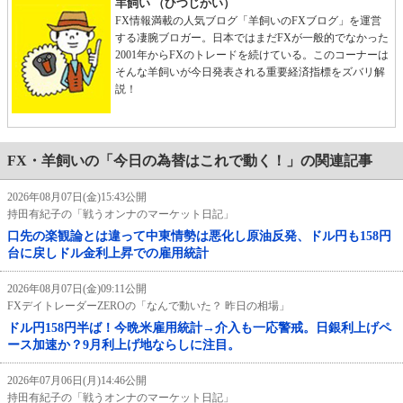
羊飼い （ひつじかい）
FX情報満載の人気ブログ「羊飼いのFXブログ」を運営
する凄腕ブロガー。日本ではまだFXが一般的でなかった
2001年からFXのトレードを続けている。このコーナーは
そんな羊飼いが今日発表される重要経済指標をズバリ解
説！
FX・羊飼いの「今日の為替はこれで動く！」の関連記事
2026年08月07日(金)15:43公開
持田有紀子の「戦うオンナのマーケット日記」
口先の楽観論とは違って中東情勢は悪化し原油反発、ドル円も158円
台に戻しドル金利上昇での雇用統計
2026年08月07日(金)09:11公開
FXデイトレーダーZEROの「なんで動いた？ 昨日の相場」
ドル円158円半ば！今晩米雇用統計→介入も一応警戒。日銀利上げペ
ース加速か？9月利上げ地ならしに注目。
2026年07月06日(月)14:46公開
持田有紀子の「戦うオンナのマーケット日記」