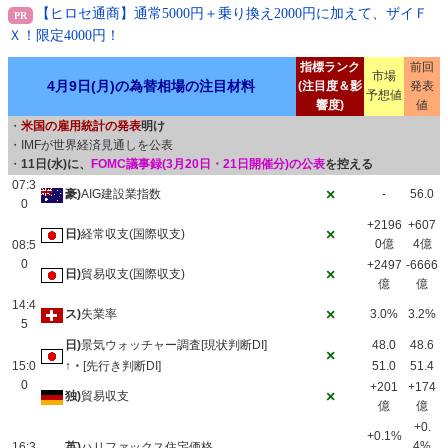
【ヒロセ通商】通常5000円＋乗り換え2000円に加えて、ザイＦ
Ｘ！限定4000円！
指標ランク
前回
市場
4月9日(月)の為替相場の注目材料
(注目度＆影
発表
予想値
響度)
値
・
米国の雇用統計の発表
明け
・IMFが世界経済見通しを公表
・
11日(水)に、
FOMC議事録(3月20日・21日開催分)の公表
を控える
07:3
×
豪)
AIG建設業指数
-
56.0
0
+2196
+607
×
日)
経常収支(国際収支)
0億
4億
08:5
0
+2497
-6666
×
日)
貿易収支(国際収支)
億
億
14:4
×
ス)
失業率
3.0%
3.2%
5
日)
景気ウォッチャー調査[現状判断DI]
48.0
48.6
×
15:0
↑・
[先行き判断DI]
51.0
51.4
0
+201
+174
×
独)
貿易収支
億
億
+0.
+0.1%
4%
16:3
英)
ハリファックス住宅価格