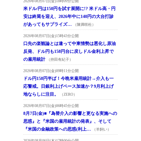
2026年08月07日(金)18時09分公開
米ドル/円は150円を試す展開に!? 米ドル高・円
安は終焉を迎え、2026年中に140円の大台打診
があってもサプライズ…
（陳満咲杜）
2026年08月07日(金)15時43分公開
口先の楽観論とは違って中東情勢は悪化し原油
反発、ドル円も158円台に戻しドル金利上昇で
の雇用統計
（持田有紀子）
2026年08月07日(金)09時11分公開
ドル円158円半ば！今晩米雇用統計→介入も一
応警戒。日銀利上げペース加速か？9月利上げ
地ならしに注目。
（ZERO）
2026年08月07日(金)06時45分公開
8月7日(金)■『為替介入の影響と更なる実施への
思惑』と『米国の雇用統計の発表』、そして
『米国の金融政策への思惑(利上…
（羊飼い）
2026年08月06日(木)17時00分公開