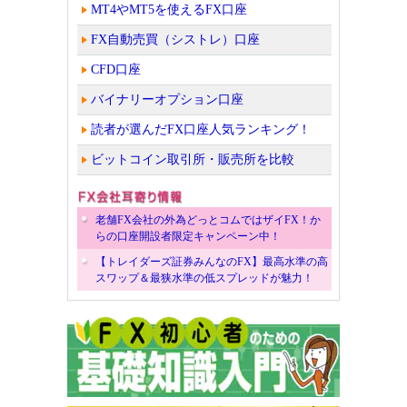
MT4やMT5を使えるFX口座
FX自動売買（シストレ）口座
CFD口座
バイナリーオプション口座
読者が選んだFX口座人気ランキング！
ビットコイン取引所・販売所を比較
老舗FX会社の外為どっとコムではザイFX！か
らの口座開設者限定キャンペーン中！
【トレイダーズ証券みんなのFX】最高水準の高
スワップ＆最狭水準の低スプレッドが魅力！