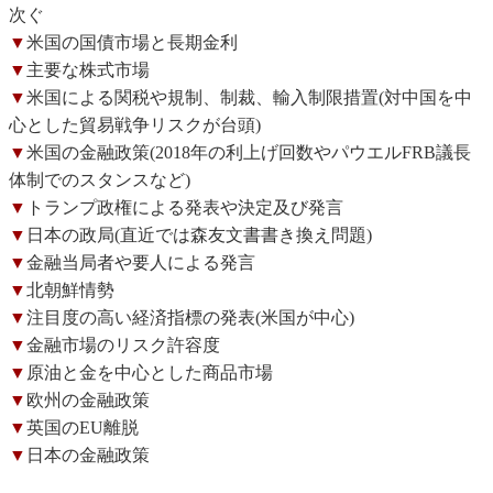
次ぐ
▼
米国の国債市場と長期金利
▼
主要な株式市場
▼
米国による関税や規制、制裁、輸入制限措置(対中国を中
心とした貿易戦争リスクが台頭)
▼
米国の金融政策(2018年の利上げ回数やパウエルFRB議長
体制でのスタンスなど)
▼
トランプ政権による発表や決定及び発言
▼
日本の政局(直近では森友文書書き換え問題)
▼
金融当局者や要人による発言
▼
北朝鮮情勢
▼
注目度の高い経済指標の発表(米国が中心)
▼
金融市場のリスク許容度
▼
原油と金を中心とした商品市場
▼
欧州の金融政策
▼
英国のEU離脱
▼
日本の金融政策