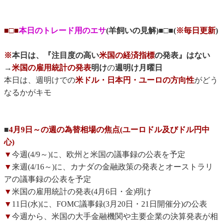
■□■
本日のトレード用のエサ
(羊飼いの見解)■□■(
※毎日更新
)
※
本日は、『注目度の高い
米国の経済指標
の発表』はない
→
米国の雇用統計の発表
明け
の
週明け月曜日
本日は、週明けでの
米ドル・日本円・ユーロの方向性
がどう
なるかがキモ
■
4月9日～の週の為替相場の焦点(ユーロドル及びドル円中
心)
▼
今週(4/9～)に、欧州と米国の議事録の公表を予定
▼
来週(4/16～)に、カナダの金融政策の発表とオーストラリ
アの議事録の公表を予定
▼
米国の雇用統計の発表(4月6日・金)明け
▼
11日(水)に、FOMC議事録(3月20日・21日開催分)の公表
▼
今週から、米国の大手金融機関や主要企業の決算発表が相