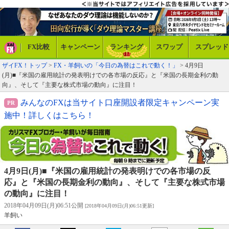
FX比較
キャンペーン
ランキング
スワップ
スプレッド
ザイFX！トップ
>
FX・羊飼いの「今日の為替はこれで動く！」
> 4月9日
(月)■『米国の雇用統計の発表明けでの各市場の反応』と『米国の長期金利の動
向』、そして『主要な株式市場の動向』に注目！
みんなのFXは当サイト口座開設者限定キャンペーン実
施中！詳しくはこちら！
4月9日(月)■『米国の雇用統計の発表明けでの各市場の反
応』と『米国の長期金利の動向』、そして『主要な株式市場
の動向』に注目！
2018年04月09日(月)06:51公開
[2018年04月09日(月)06:51更新]
羊飼い