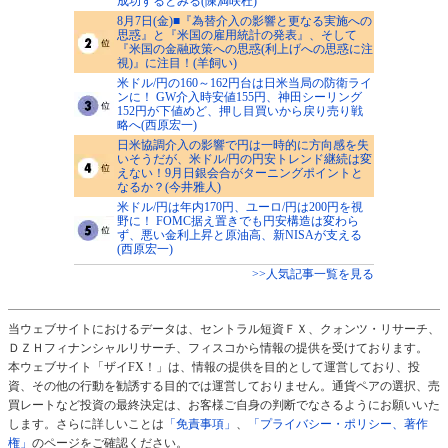
成功するとみる(陳満咲杜)
8月7日(金)■『為替介入の影響と更なる実施への
思惑』と『米国の雇用統計の発表』、そして
『米国の金融政策への思惑(利上げへの思惑に注
視)』に注目！(羊飼い)
米ドル/円の160～162円台は日米当局の防衛ライ
ンに！ GW介入時安値155円、神田シーリング
152円が下値めど、押し目買いから戻り売り戦
略へ(西原宏一)
日米協調介入の影響で円は一時的に方向感を失
いそうだが、米ドル/円の円安トレンド継続は変
えない！9月日銀会合がターニングポイントと
なるか？(今井雅人)
米ドル/円は年内170円、ユーロ/円は200円を視
野に！ FOMC据え置きでも円安構造は変わら
ず、悪い金利上昇と原油高、新NISAが支える
(西原宏一)
>>人気記事一覧を見る
当ウェブサイトにおけるデータは、セントラル短資ＦＸ、クォンツ・リサーチ、
ＤＺＨフィナンシャルリサーチ、フィスコから情報の提供を受けております。
本ウェブサイト「ザイFX！」は、情報の提供を目的として運営しており、投
資、その他の行動を勧誘する目的では運営しておりません。通貨ペアの選択、売
買レートなど投資の最終決定は、お客様ご自身の判断でなさるようにお願いいた
します。さらに詳しいことは
「免責事項」
、
「プライバシー・ポリシー、著作
権」
のページをご確認ください。