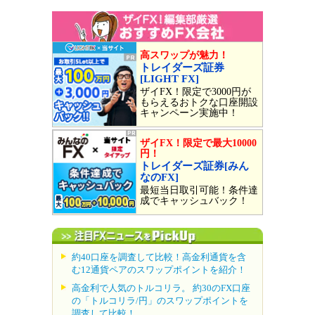
高スワップが魅力！
トレイダーズ証券
[LIGHT FX]
ザイFX！限定で3000円が
もらえるおトクな口座開設
キャンペーン実施中！
ザイFX！限定で最大10000
円！
トレイダーズ証券[みん
なのFX]
最短当日取引可能！条件達
成でキャッシュバック！
約40口座を調査して比較！高金利通貨を含
む12通貨ペアのスワップポイントを紹介！
高金利で人気のトルコリラ。 約30のFX口座
の「トルコリラ/円」のスワップポイントを
調査して比較！