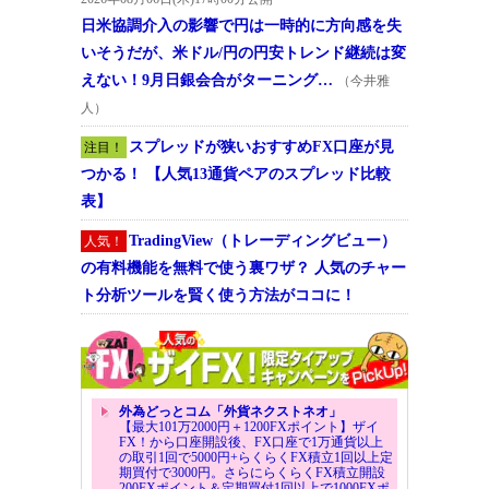
日米協調介入の影響で円は一時的に方向感を失
いそうだが、米ドル/円の円安トレンド継続は変
えない！9月日銀会合がターニング…
（今井雅
人）
スプレッドが狭いおすすめFX口座が見
注目！
つかる！ 【人気13通貨ペアのスプレッド比較
表】
TradingView（トレーディングビュー）
人気！
の有料機能を無料で使う裏ワザ？ 人気のチャー
ト分析ツールを賢く使う方法がココに！
外為どっとコム「外貨ネクストネオ」
【最大101万2000円＋1200FXポイント】ザイ
FX！から口座開設後、FX口座で1万通貨以上
の取引1回で5000円+らくらくFX積立1回以上定
期買付で3000円。さらにらくらくFX積立開設
200FXポイント＆定期買付1回以上で1000FXポ