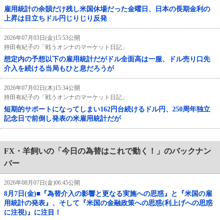
雇用統計の余韻だけ残し米国休場だった金曜日、日本の長期金利の
上昇は目立ちドル円じりじり反発
2026年07月03日(金)15:53公開
持田有紀子の「戦うオンナのマーケット日記」
想定内の予想以下の雇用統計だがドル全面高は一服、ドル売り口先
介入を続ける当局もひと息だろうが
2026年07月02日(木)15:34公開
持田有紀子の「戦うオンナのマーケット日記」
短期的サポートになってしまい162円台続けるドル円、250周年独立
記念日で前倒し発表の米雇用統計だが
FX・羊飼いの「今日の為替はこれで動く！」のバックナン
バー
2026年08月07日(金)06:45公開
8月7日(金)■『為替介入の影響と更なる実施への思惑』と『米国の雇
用統計の発表』、そして『米国の金融政策への思惑(利上げへの思惑
に注視)』に注目！