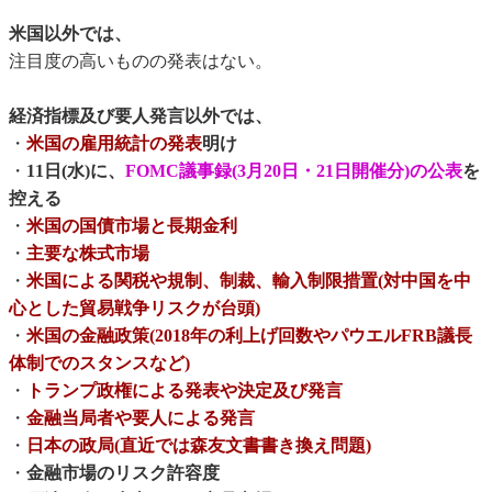
米国以外では、
注目度の高いものの発表はない。
経済指標及び要人発言以外では、
・
米国の雇用統計の発表
明け
・
11日(水)に、
FOMC議事録(3月20日・21日開催分)の公表
を
控える
・
米国の国債市場と長期金利
・
主要な株式市場
・
米国による関税や規制、制裁、輸入制限措置(対中国を中
心とした貿易戦争リスクが台頭)
・
米国の金融政策(2018年の利上げ回数やパウエルFRB議長
体制でのスタンスなど)
・
トランプ政権による発表や決定及び発言
・
金融当局者や要人による発言
・
日本の政局(直近では森友文書書き換え問題)
・
金融市場のリスク許容度