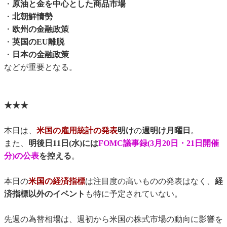
・
原油と金を中心とした商品市場
・
北朝鮮情勢
・
欧州の金融政策
・
英国のEU離脱
・
日本の金融政策
などが重要となる。
★★★
本日は、
米国の雇用統計の発表
明け
の
週明け月曜日
。
また、
明後日11日(水)には
FOMC議事録(3月20日・21日開催
分)の公表
を控える
。
本日の
米国の経済指標
は注目度の高いものの発表はなく、
経
済指標以外のイベント
も特に予定されていない。
先週の為替相場は、週初から米国の株式市場の動向に影響を