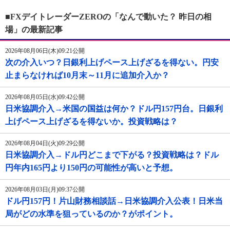
■FXデイトレーダーZEROの「なんで動いた？ 昨日の相
場」の最新記事
2026年08月06日(木)09:21公開
次の介入いつ？日銀利上げペース上げざるを得ない。円安
止まらなければ10月末～11月に追加介入か？
2026年08月05日(水)09:42公開
日米協調介入→米国の国益は何か？ドル円157円台。日銀利
上げペース上げざるを得ないか。投資戦略は？
2026年08月04日(火)09:29公開
日米協調介入→ドル円どこまで下がる？投資戦略は？ドル
円年内165円より150円の可能性が高いと予想。
2026年08月03日(月)09:37公開
ドル円157円！片山財務相談話→日米協調介入公表！日米当
局がどの水準を狙っているのか？がポイント。