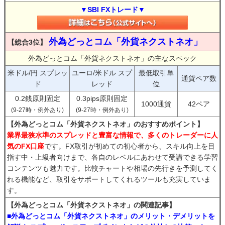
▼SBI FXトレード▼
外為どっとコム「外貨ネクストネオ」
【総合3位】
外為どっとコム「外貨ネクストネオ」の主なスペック
米ドル/円 スプレッ
ユーロ/米ドル スプ
最低取引単
通貨ペア数
ド
レッド
位
0.2銭原則固定
0.3pips原則固定
1000通貨
42ペア
(9-27時・例外あり)
(9-27時・例外あり)
【外為どっとコム「外貨ネクストネオ」のおすすめポイント】
業界最狭水準のスプレッドと豊富な情報で、多くのトレーダーに人
気のFX口座
です。FX取引が初めての初心者から、スキル向上を目
指す中・上級者向けまで、各自のレベルにあわせて受講できる学習
コンテンツも魅力です。比較チャートや相場の先行きを予測してく
れる機能など、取引をサポートしてくれるツールも充実していま
す。
【外為どっとコム「外貨ネクストネオ」の関連記事】
■外為どっとコム「外貨ネクストネオ」のメリット・デメリットを