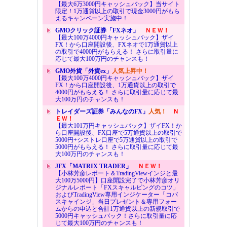
【最大6万3000円キャッシュバック】当サイト
限定！1万通貨以上の取引で現金3000円がもら
えるキャンペーン実施中！
GMOクリック証券「FXネオ」
ＮＥＷ！
【最大100万4000円キャッシュバック】ザイ
FX！から口座開設後、FXネオで1万通貨以上
の取引で4000円がもらえる！ さらに取引量に
応じて最大100万円のチャンスも！
GMO外貨「外貨ex」
人気上昇中！
【最大100万4000円キャッシュバック】ザイ
FX！から口座開設後、1万通貨以上の取引で
4000円がもらえる！ さらに取引量に応じて最
大100万円のチャンスも！
トレイダーズ証券「みんなのFX」
人気！
Ｎ
ＥＷ！
【最大101万円キャッシュバック】ザイFX！か
ら口座開設後、FX口座で5万通貨以上の取引で
5000円+シストレ口座で5万通貨以上の取引で
5000円がもらえる！ さらに取引量に応じて最
大100万円のチャンスも！
JFX「MATRIX TRADER」
ＮＥＷ！
【小林芳彦レポート＆TradingViewインジと最
大100万5000円】口座開設完了で小林芳彦オリ
ジナルレポート「FXスキャルピングのコツ」
およびTradingView専用インジケーター「コバ
スキャインジ」当日プレゼント＆専用フォー
ムからの申込と合計1万通貨以上の新規取引で
5000円キャッシュバック！さらに取引量に応
じて最大100万円のチャンスも！