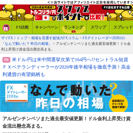
FX比較
キャンペーン
ランキング
スワップ
スプレッド
ザイFX！トップ
>
相場を見通す超強力FXコラム
>
FXデイトレーダーZEROの
「なんで動いた？ 昨日の相場」
> アルゼンチンペソまた過去最安値更新！ドル金
利上昇受け資金流出懸念高まる。
米ドル/円は米中間選挙次第で164円へ!?セントラル短資
ＦＸベテランディーラーが2026年後半相場を徹底予測！高金
利通貨の有望銘柄も
アルゼンチンペソまた過去最安値更新！
ドル金利上昇受け資
金流出懸念高まる。