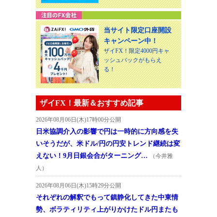
当サイト限定口座開設
キャンペーン中！
ザイFX！限定4000円キャ
ッシュバックがもらえ
る！
ザイFX！最新＆おすすめ記事
2026年08月06日(木)17時00分公開
日米協調介入の影響で円は一時的に方向感を失
いそうだが、米ドル/円の円安トレンド継続は変
えない！9月日銀会合がターニング…
（今井雅
人）
2026年08月06日(木)15時29分公開
それぞれの解釈でもって鎮静化してきた中東情
勢、ボラティリティ上がりかけたドル円またも