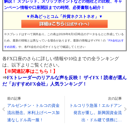
解説！ スプレッド、スワップポイントなどの他社との比較、キャ
ンペーン情報や口座開設までの時間、必要書類も紹介！
▼外為どっとコム「外貨ネクストネオ」▼
※スプレッドはすべて例外あり。この表は2026年8月3日時点のデータをもとに作成している
ため、最新の情報とは異なっている場合があります。最新の情報はザイFX！の
「FX会社おす
すめ比較」
や、各FX会社の公式サイトなどで確認してください
各FX口座のさらに詳しい情報や10位までの全ランキング
は、以下よりご覧ください。
【※関連記事はこちら！】
⇒
FXトレーダーのリアルな声を反映！ ザイFX！読者が選ん
だ「おすすめFX会社」人気ランキング！
前の記事
次の記事
アルゼンチン・トルコの資金
トルコリラ急落！エルドアン
流出懸念。米利上げペース加
発言が重し。新興国資金流
速なしドル高一服！
出・ドル建て債務に…