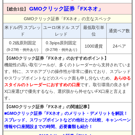
GMOクリック証券「FXネオ」
【総合1位】
GMOクリック証券「FXネオ」の主なスペック
米ドル/円 スプレッ
ユーロ/米ドル スプ
最低取引単
通貨ペア数
ド
レッド
位
0.2銭原則固定
0.3pips原則固定
1000通貨
24ペア
(9-27時・例外あり)
(9-27時・例外あり)
【GMOクリック証券「FXネオ」のおすすめポイント】
機能性の高い取引ツールが、多くのトレーダーから支持されていま
す。特に、スマホアプリの操作性が非常に優れており、スプレッド
やスワップポイントなどのスペック面も申し分ないため、
あらゆる
スタイルのトレーダーにおすすめの口座
です。取引環境の良さをF
X口座選びで優先するなら、選択肢から外せないFX口座と言えま
す。
【GMOクリック証券「FXネオ」の関連記事】
■GMOクリック証券「FXネオ」のメリット・デメリットを解説！
スプレッド、スワップポイントなどの他社との比較、キャンペーン
情報や口座開設までの時間、必要書類も紹介！