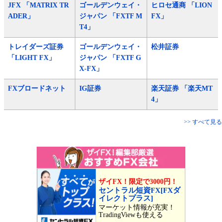
JFX 「MATRIX TR
ゴールデンウェイ・
ヒロセ通商 「LION
ADER」
ジャパン 「FXTF M
FX」
T4」
トレイダーズ証券
ゴールデンウェイ・
松井証券
「LIGHT FX」
ジャパン 「FXTF G
X-FX」
FXブロードネット
IG証券
楽天証券 「楽天MT
4」
>> すべて見る
ザイFX！限定で3000円！
セントラル短資FX[FXダ
イレクトプラス]
マーケット情報が充実！
TradingViewも使える