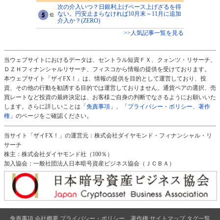
次の介入いつ？日銀利上げペース上げざるを得
ない。円安止まらなければ10月末～11月に追加
介入か？(ZERO)
>>人気記事一覧を見る
当ウェブサイトにおけるデータは、セントラル短資ＦＸ、クォンツ・リサーチ、
ＤＺＨフィナンシャルリサーチ、フィスコから情報の提供を受けております。
本ウェブサイト「ザイFX！」は、情報の提供を目的として運営しており、投
資、その他の行動を勧誘する目的では運営しておりません。通貨ペアの選択、売
買レートなど投資の最終決定は、お客様ご自身の判断でなさるようにお願いいた
します。さらに詳しいことは
「免責事項」
、
「プライバシー・ポリシー、著作
権」
のページをご確認ください。
当サイト「ザイFX！」の運営元：株式会社ダイヤモンド・フィナンシャル・リ
サーチ
株主：株式会社ダイヤモンド社（100％）
加入協会：一般社団法人日本暗号資産ビジネス協会（ＪＣＢＡ）
免責事項
会社概要
プライバシー・ポリシー、著作権
サイトマップ
タグ一覧