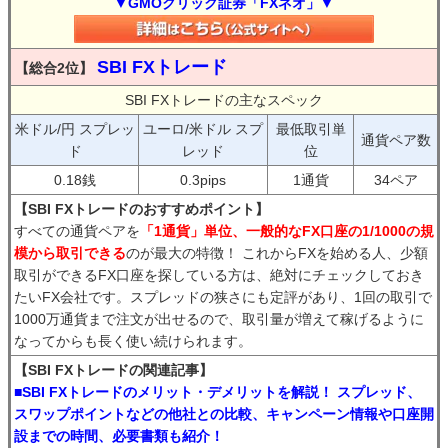
▼GMOクリック証券「FXネオ」▼
SBI FXトレード
【総合2位】
SBI FXトレードの主なスペック
米ドル/円 スプレッ
ユーロ/米ドル スプ
最低取引単
通貨ペア数
ド
レッド
位
0.18銭
0.3pips
1通貨
34ペア
【SBI FXトレードのおすすめポイント】
すべての通貨ペアを
「1通貨」単位、一般的なFX口座の1/1000の規
模から取引できる
のが最大の特徴！ これからFXを始める人、少額
取引ができるFX口座を探している方は、絶対にチェックしておき
たいFX会社です。スプレッドの狭さにも定評があり、1回の取引で
1000万通貨まで注文が出せるので、取引量が増えて稼げるように
なってからも長く使い続けられます。
【SBI FXトレードの関連記事】
■SBI FXトレードのメリット・デメリットを解説！ スプレッド、
スワップポイントなどの他社との比較、キャンペーン情報や口座開
設までの時間、必要書類も紹介！