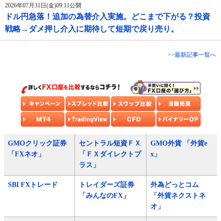
2026年07月31日(金)09:11公開
ドル円急落！追加の為替介入実施。どこまで下がる？投資
戦略→ダメ押し介入に期待して短期で戻り売り。
>>最新記事一覧へ
GMOクリック証券
セントラル短資ＦＸ
GMO外貨 「外貨e
「FXネオ」
「ＦＸダイレクトプ
x」
ラス」
SBI FXトレード
トレイダーズ証券
外為どっとコム
「みんなのFX」
「外貨ネクストネ
オ」