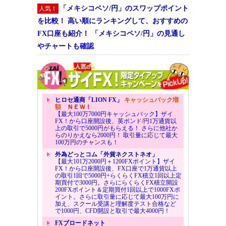
「メキシコペソ/円」のスワップポイント
人気！
を比較！ 高い順にランキングして、おすすめの
FX口座も紹介！ 「メキシコペソ/円」の見通し
やチャートも確認
ヒロセ通商「LION FX」
キャッシュバック増
額
ＮＥＷ！
【最大100万7000円キャッシュバック】ザイ
FX！から口座開設後、英ポンド/円1万通貨以
上の取引で5000円がもらえる！ さらに他社か
らのりかえなら2000円！ 取引量に応じて最大
100万円のチャンスも！
外為どっとコム「外貨ネクストネオ」
【最大101万2000円＋1200FXポイント】ザイ
FX！から口座開設後、FX口座で1万通貨以上
の取引1回で5000円+らくらくFX積立1回以上定
期買付で3000円。さらにらくらくFX積立開設
200FXポイント＆定期買付1回以上で1000FXポ
イント。さらに取引量に応じて最大100万円に
加え、スクール受講と理解度テスト合格など
で1000円、CFD開設と取引で最大4000円！
FXブロードネット