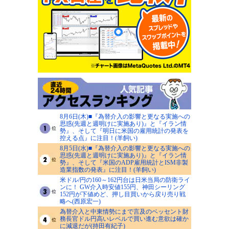
8月6日(木)■『為替介入の影響と更なる実施への
思惑(先週と週明けに実施あり)』と『イラン情
勢』、そして『明日に米国の雇用統計の発表を
控える点』に注目！(羊飼い)
8月5日(水)■『為替介入の影響と更なる実施への
思惑(先週と週明けに実施あり)』と『イラン情
勢』、そして『米国のADP雇用統計とISM非製
造業指数の発表』に注目！(羊飼い)
米ドル/円の160～162円台は日米当局の防衛ライ
ンに！ GW介入時安値155円、神田シーリング
152円が下値めど、押し目買いから戻り売り戦
略へ(西原宏一)
為替介入と中東情勢にまで言及のベッセント財
務長官ドル円高いレベルで買い進む意欲は確か
に減退だが(持田有紀子)