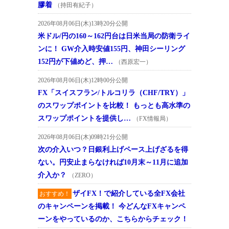
膠着
（持田有紀子）
2026年08月06日(木)13時20分公開
米ドル/円の160～162円台は日米当局の防衛ライ
ンに！ GW介入時安値155円、神田シーリング
152円が下値めど、押…
（西原宏一）
2026年08月06日(木)12時00分公開
FX「スイスフラン/トルコリラ（CHF/TRY）」
のスワップポイントを比較！ もっとも高水準の
スワップポイントを提供し…
（FX情報局）
2026年08月06日(木)09時21分公開
次の介入いつ？日銀利上げペース上げざるを得
ない。円安止まらなければ10月末～11月に追加
介入か？
（ZERO）
ザイFX！で紹介している全FX会社
おすすめ！
のキャンペーンを掲載！ 今どんなFXキャンペ
ーンをやっているのか、こちらからチェック！