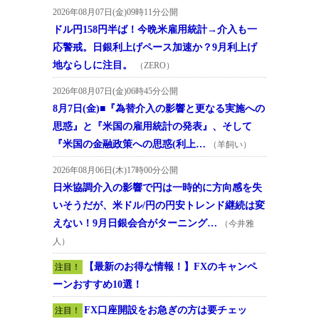
2026年08月07日(金)09時11分公開
ドル円158円半ば！今晩米雇用統計→介入も一
応警戒。日銀利上げペース加速か？9月利上げ
地ならしに注目。
（ZERO）
2026年08月07日(金)06時45分公開
8月7日(金)■『為替介入の影響と更なる実施への
思惑』と『米国の雇用統計の発表』、そして
『米国の金融政策への思惑(利上…
（羊飼い）
2026年08月06日(木)17時00分公開
日米協調介入の影響で円は一時的に方向感を失
いそうだが、米ドル/円の円安トレンド継続は変
えない！9月日銀会合がターニング…
（今井雅
人）
【最新のお得な情報！】FXのキャンペ
注目！
ーンおすすめ10選！
FX口座開設をお急ぎの方は要チェッ
注目！