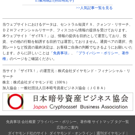
の雇用統計(持田有紀子)
>>人気記事一覧を見る
当ウェブサイトにおけるデータは、セントラル短資ＦＸ、クォンツ・リサーチ、
ＤＺＨフィナンシャルリサーチ、フィスコから情報の提供を受けております。
本ウェブサイト「ザイFX！」は、情報の提供を目的として運営しており、投
資、その他の行動を勧誘する目的では運営しておりません。通貨ペアの選択、売
買レートなど投資の最終決定は、お客様ご自身の判断でなさるようにお願いいた
します。さらに詳しいことは
「免責事項」
、
「プライバシー・ポリシー、著作
権」
のページをご確認ください。
当サイト「ザイFX！」の運営元：株式会社ダイヤモンド・フィナンシャル・リ
サーチ
株主：株式会社ダイヤモンド社（100％）
加入協会：一般社団法人日本暗号資産ビジネス協会（ＪＣＢＡ）
免責事項
会社概要
プライバシー・ポリシー、著作権
サイトマップ
タグ一覧
広告のご案内
ダイヤモンド社のサイト
ダイヤモンド・オンライン
|
週刊ダイヤモンド
|