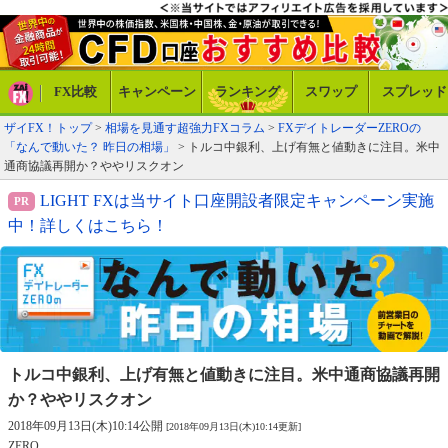
FX比較
キャンペーン
ランキング
スワップ
スプレッド
ザイFX！トップ
>
相場を見通す超強力FXコラム
>
FXデイトレーダーZEROの
「なんで動いた？ 昨日の相場」
> トルコ中銀利、上げ有無と値動きに注目。米中
通商協議再開か？ややリスクオン
LIGHT FXは当サイト口座開設者限定キャンペーン実施
中！詳しくはこちら！
トルコ中銀利、上げ有無と値動きに注目。
米中通商協議再開
か？ややリスクオン
2018年09月13日(木)10:14公開
[2018年09月13日(木)10:14更新]
ZERO