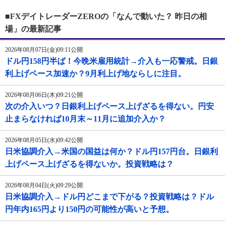
■FXデイトレーダーZEROの「なんで動いた？ 昨日の相
場」の最新記事
2026年08月07日(金)09:11公開
ドル円158円半ば！今晩米雇用統計→介入も一応警戒。日銀
利上げペース加速か？9月利上げ地ならしに注目。
2026年08月06日(木)09:21公開
次の介入いつ？日銀利上げペース上げざるを得ない。円安
止まらなければ10月末～11月に追加介入か？
2026年08月05日(水)09:42公開
日米協調介入→米国の国益は何か？ドル円157円台。日銀利
上げペース上げざるを得ないか。投資戦略は？
2026年08月04日(火)09:29公開
日米協調介入→ドル円どこまで下がる？投資戦略は？ドル
円年内165円より150円の可能性が高いと予想。