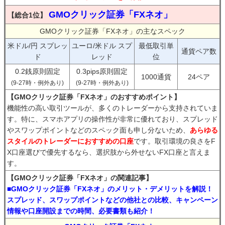
GMOクリック証券「FXネオ」
【総合1位】
GMOクリック証券「FXネオ」の主なスペック
米ドル/円 スプレッ
ユーロ/米ドル スプ
最低取引単
通貨ペア数
ド
レッド
位
0.2銭原則固定
0.3pips原則固定
1000通貨
24ペア
(9-27時・例外あり)
(9-27時・例外あり)
【GMOクリック証券「FXネオ」のおすすめポイント】
機能性の高い取引ツールが、多くのトレーダーから支持されていま
す。特に、スマホアプリの操作性が非常に優れており、スプレッド
やスワップポイントなどのスペック面も申し分ないため、
あらゆる
スタイルのトレーダーにおすすめの口座
です。取引環境の良さをF
X口座選びで優先するなら、選択肢から外せないFX口座と言えま
す。
【GMOクリック証券「FXネオ」の関連記事】
■GMOクリック証券「FXネオ」のメリット・デメリットを解説！
スプレッド、スワップポイントなどの他社との比較、キャンペーン
情報や口座開設までの時間、必要書類も紹介！