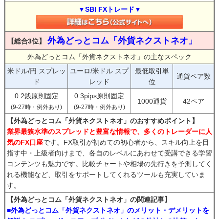
▼SBI FXトレード▼
外為どっとコム「外貨ネクストネオ」
【総合3位】
外為どっとコム「外貨ネクストネオ」の主なスペック
米ドル/円 スプレッ
ユーロ/米ドル スプ
最低取引単
通貨ペア数
ド
レッド
位
0.2銭原則固定
0.3pips原則固定
1000通貨
42ペア
(9-27時・例外あり)
(9-27時・例外あり)
【外為どっとコム「外貨ネクストネオ」のおすすめポイント】
業界最狭水準のスプレッドと豊富な情報で、多くのトレーダーに人
気のFX口座
です。FX取引が初めての初心者から、スキル向上を目
指す中・上級者向けまで、各自のレベルにあわせて受講できる学習
コンテンツも魅力です。比較チャートや相場の先行きを予測してく
れる機能など、取引をサポートしてくれるツールも充実していま
す。
【外為どっとコム「外貨ネクストネオ」の関連記事】
■外為どっとコム「外貨ネクストネオ」のメリット・デメリットを