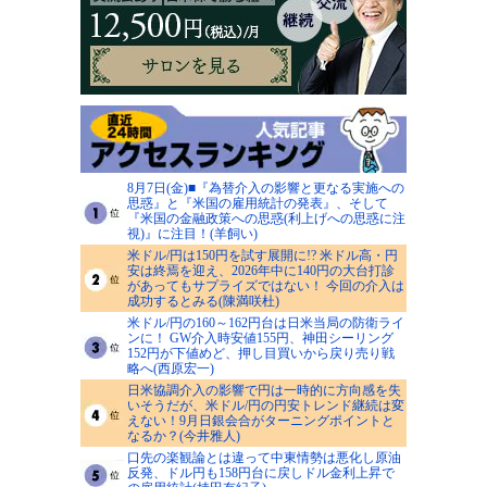
8月7日(金)■『為替介入の影響と更なる実施への
思惑』と『米国の雇用統計の発表』、そして
『米国の金融政策への思惑(利上げへの思惑に注
視)』に注目！(羊飼い)
米ドル/円は150円を試す展開に!? 米ドル高・円
安は終焉を迎え、2026年中に140円の大台打診
があってもサプライズではない！ 今回の介入は
成功するとみる(陳満咲杜)
米ドル/円の160～162円台は日米当局の防衛ライ
ンに！ GW介入時安値155円、神田シーリング
152円が下値めど、押し目買いから戻り売り戦
略へ(西原宏一)
日米協調介入の影響で円は一時的に方向感を失
いそうだが、米ドル/円の円安トレンド継続は変
えない！9月日銀会合がターニングポイントと
なるか？(今井雅人)
口先の楽観論とは違って中東情勢は悪化し原油
反発、ドル円も158円台に戻しドル金利上昇で