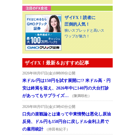
ザイFX！読者に
圧倒的人気！
狭いスプレッドと高いス
ワップが魅力！
ザイFX！最新＆おすすめ記事
2026年08月07日(金)18時09分公開
米ドル/円は150円を試す展開に!? 米ドル高・円
安は終焉を迎え、2026年中に140円の大台打診
があってもサプライズ…
（陳満咲杜）
2026年08月07日(金)15時43分公開
口先の楽観論とは違って中東情勢は悪化し原油
反発、ドル円も158円台に戻しドル金利上昇で
の雇用統計
（持田有紀子）