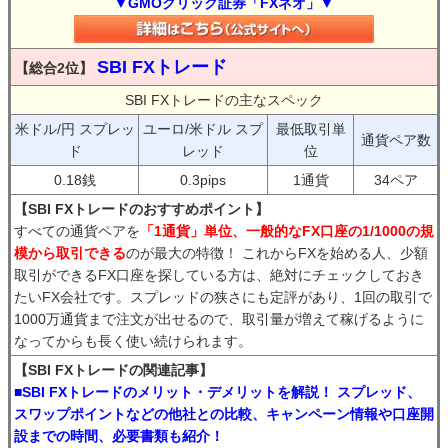
▼GMOクリック証券「FXネオ」▼
SBI FXトレード
【総合2位】
SBI FXトレードの主なスペック
米ドル/円 スプレッ
ユーロ/米ドル スプ
最低取引単
通貨ペア数
ド
レッド
位
0.18銭
0.3pips
1通貨
34ペア
【SBI FXトレードのおすすめポイント】
すべての通貨ペアを
「1通貨」単位、一般的なFX口座の1/1000の規
模から取引できる
のが最大の特徴！ これからFXを始める人、少額
取引ができるFX口座を探している方は、絶対にチェックしておき
たいFX会社です。スプレッドの狭さにも定評があり、1回の取引で
1000万通貨まで注文が出せるので、取引量が増えて稼げるように
なってからも長く使い続けられます。
【SBI FXトレードの関連記事】
■SBI FXトレードのメリット・デメリットを解説！ スプレッド、
スワップポイントなどの他社との比較、キャンペーン情報や口座開
設までの時間、必要書類も紹介！