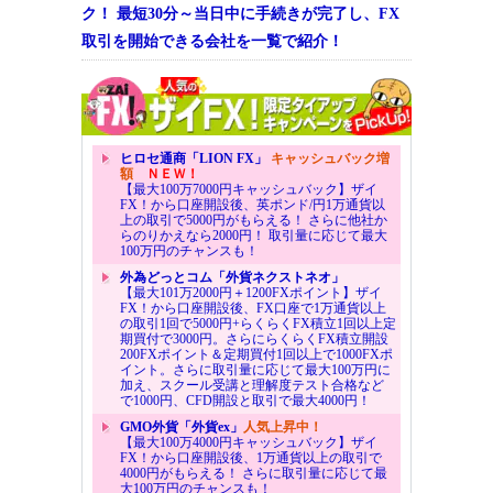
ク！ 最短30分～当日中に手続きが完了し、FX
取引を開始できる会社を一覧で紹介！
ヒロセ通商「LION FX」
キャッシュバック増
額
ＮＥＷ！
【最大100万7000円キャッシュバック】ザイ
FX！から口座開設後、英ポンド/円1万通貨以
上の取引で5000円がもらえる！ さらに他社か
らのりかえなら2000円！ 取引量に応じて最大
100万円のチャンスも！
外為どっとコム「外貨ネクストネオ」
【最大101万2000円＋1200FXポイント】ザイ
FX！から口座開設後、FX口座で1万通貨以上
の取引1回で5000円+らくらくFX積立1回以上定
期買付で3000円。さらにらくらくFX積立開設
200FXポイント＆定期買付1回以上で1000FXポ
イント。さらに取引量に応じて最大100万円に
加え、スクール受講と理解度テスト合格など
で1000円、CFD開設と取引で最大4000円！
GMO外貨「外貨ex」
人気上昇中！
【最大100万4000円キャッシュバック】ザイ
FX！から口座開設後、1万通貨以上の取引で
4000円がもらえる！ さらに取引量に応じて最
大100万円のチャンスも！