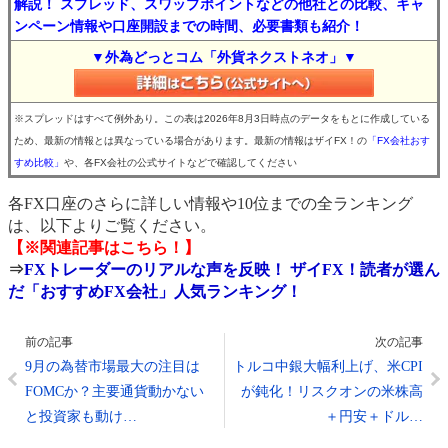
解説！ スプレッド、スワップポイントなどの他社との比較、キャ
ンペーン情報や口座開設までの時間、必要書類も紹介！
▼外為どっとコム「外貨ネクストネオ」▼
※スプレッドはすべて例外あり。この表は2026年8月3日時点のデータをもとに作成している
ため、最新の情報とは異なっている場合があります。最新の情報はザイFX！の
「FX会社おす
すめ比較」
や、各FX会社の公式サイトなどで確認してください
各FX口座のさらに詳しい情報や10位までの全ランキング
は、以下よりご覧ください。
【※関連記事はこちら！】
⇒
FXトレーダーのリアルな声を反映！ ザイFX！読者が選ん
だ「おすすめFX会社」人気ランキング！
前の記事
次の記事
9月の為替市場最大の注目は
トルコ中銀大幅利上げ、米CPI
FOMCか？主要通貨動かない
が鈍化！リスクオンの米株高
と投資家も動け…
＋円安＋ドル…