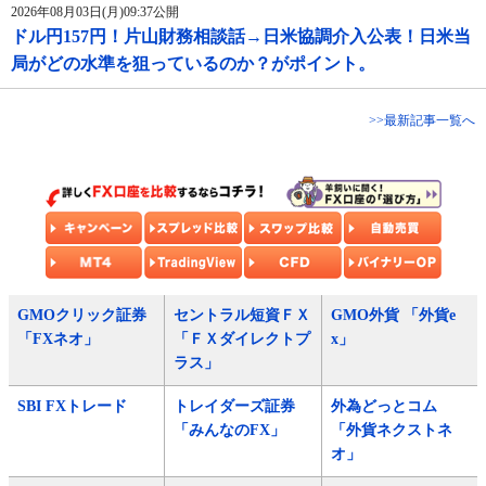
2026年08月03日(月)09:37公開
ドル円157円！片山財務相談話→日米協調介入公表！日米当
局がどの水準を狙っているのか？がポイント。
>>最新記事一覧へ
GMOクリック証券
セントラル短資ＦＸ
GMO外貨 「外貨e
「FXネオ」
「ＦＸダイレクトプ
x」
ラス」
SBI FXトレード
トレイダーズ証券
外為どっとコム
「みんなのFX」
「外貨ネクストネ
オ」