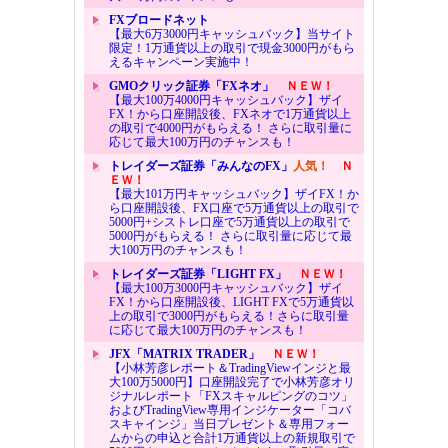
FXブロードネット
【最大6万3000円キャッシュバック】当サイト
限定！1万通貨以上の取引で現金3000円がもら
えるキャンペーン実施中！
GMOクリック証券「FXネオ」
ＮＥＷ！
【最大100万4000円キャッシュバック】ザイ
FX！から口座開設後、FXネオで1万通貨以上
の取引で4000円がもらえる！ さらに取引量に
応じて最大100万円のチャンスも！
トレイダーズ証券「みんなのFX」
人気！
Ｎ
ＥＷ！
【最大101万円キャッシュバック】ザイFX！か
ら口座開設後、FX口座で5万通貨以上の取引で
5000円+シストレ口座で5万通貨以上の取引で
5000円がもらえる！ さらに取引量に応じて最
大100万円のチャンスも！
トレイダーズ証券「LIGHT FX」
ＮＥＷ！
【最大100万3000円キャッシュバック】ザイ
FX！から口座開設後、LIGHT FXで5万通貨以
上の取引で3000円がもらえる！さらに取引量
に応じて最大100万円のチャンスも！
JFX「MATRIX TRADER」
ＮＥＷ！
【小林芳彦レポート＆TradingViewインジと最
大100万5000円】口座開設完了で小林芳彦オリ
ジナルレポート「FXスキャルピングのコツ」
およびTradingView専用インジケーター「コバ
スキャインジ」当日プレゼント＆専用フォー
ムからの申込と合計1万通貨以上の新規取引で