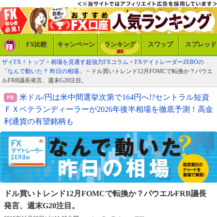
FX比較
キャンペーン
ランキング
スワップ
スプレッド
ザイFX！トップ
>
相場を見通す超強力FXコラム
>
FXデイトレーダーZEROの
「なんで動いた？ 昨日の相場」
> ドル買いトレンド12月FOMCで転換か？パウエ
ルFRB議長発言、週末G20注目。
米ドル/円は米中間選挙次第で164円へ!?セントラル短資
ＦＸベテランディーラーが2026年後半相場を徹底予測！高金
利通貨の有望銘柄も
ドル買いトレンド12月FOMCで転換か？
パウエルFRB議長
発言、週末G20注目。