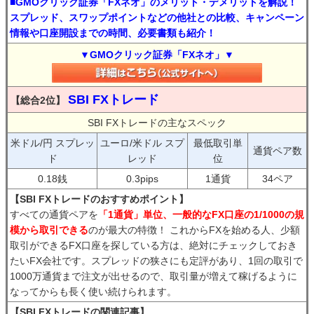
■GMOクリック証券「FXネオ」のメリット・デメリットを解説！
スプレッド、スワップポイントなどの他社との比較、キャンペーン
情報や口座開設までの時間、必要書類も紹介！
▼GMOクリック証券「FXネオ」▼
SBI FXトレード
【総合2位】
SBI FXトレードの主なスペック
米ドル/円 スプレッ
ユーロ/米ドル スプ
最低取引単
通貨ペア数
ド
レッド
位
0.18銭
0.3pips
1通貨
34ペア
【SBI FXトレードのおすすめポイント】
すべての通貨ペアを
「1通貨」単位、一般的なFX口座の1/1000の規
模から取引できる
のが最大の特徴！ これからFXを始める人、少額
取引ができるFX口座を探している方は、絶対にチェックしておき
たいFX会社です。スプレッドの狭さにも定評があり、1回の取引で
1000万通貨まで注文が出せるので、取引量が増えて稼げるように
なってからも長く使い続けられます。
【SBI FXトレードの関連記事】