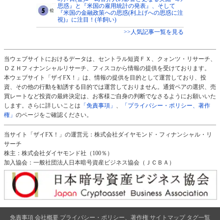
思惑』と『米国の雇用統計の発表』、そして
『米国の金融政策への思惑(利上げへの思惑に注
視)』に注目！(羊飼い)
>>人気記事一覧を見る
当ウェブサイトにおけるデータは、セントラル短資ＦＸ、クォンツ・リサーチ、
ＤＺＨフィナンシャルリサーチ、フィスコから情報の提供を受けております。
本ウェブサイト「ザイFX！」は、情報の提供を目的として運営しており、投
資、その他の行動を勧誘する目的では運営しておりません。通貨ペアの選択、売
買レートなど投資の最終決定は、お客様ご自身の判断でなさるようにお願いいた
します。さらに詳しいことは
「免責事項」
、
「プライバシー・ポリシー、著作
権」
のページをご確認ください。
当サイト「ザイFX！」の運営元：株式会社ダイヤモンド・フィナンシャル・リ
サーチ
株主：株式会社ダイヤモンド社（100％）
加入協会：一般社団法人日本暗号資産ビジネス協会（ＪＣＢＡ）
免責事項
会社概要
プライバシー・ポリシー、著作権
サイトマップ
タグ一覧