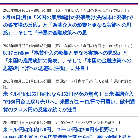
2026年08月10日(月)06:49公開 [FX・羊飼いの「今日の為替はこれで動く！」]
8月10日(月)■『米国の雇用統計の発表明け(先週末に発表)で
の各市場の反応』と『為替介入の影響と更なる実施への思
惑』、そして『米国の金融政策への思…
2026年08月07日(金)06:45公開 [FX・羊飼いの「今日の為替はこれで動く！」]
8月7日(金)■『為替介入の影響と更なる実施への思惑』と
『米国の雇用統計の発表』、そして『米国の金融政策への
思惑(利上げへの思惑に注視)』に注目！
2026年08月03日(月)14:57公開 [西原宏一・叶内文子の「FX＆株 今週の作戦会
議」]
米ドル/円は155円割れなら152円が次の焦点！ 日米協調介入
で160円台は戻り売りへ。米国がユーロ/円で円買い、欧州通
貨のクロス円の反落が続くか注目
2026年07月30日(木)16:17公開 [西原宏一の「ヘッジファンドの思惑」]
米ドル/円は年内170円、ユーロ/円は200円を視野に！
FOMC据え置きでも円安構造は変わらず、悪い金利上昇と