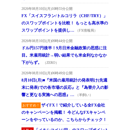
2026年08月10日(月)10時55分公開
FX「スイスフラン/トルコリラ（CHF/TRY）」
のスワップポイントを比較！ もっとも高水準の
スワップポイントを提供し…
（FX情報局）
2026年08月10日(月)09時44分公開
ドル円157円後半！9月日米金融政策の思惑に注
目。米雇用統計→弱い結果でも米金利なかなか
下がらず。
（ZERO）
2026年08月10日(月)06時49分公開
8月10日(月)■『米国の雇用統計の発表明け(先週
末に発表)での各市場の反応』と『為替介入の影
響と更なる実施への思惑』…
（羊飼い）
ザイFX！で紹介している全FX会社
おすすめ！
のキャンペーンを掲載！ 今どんなFXキャンペ
ーンをやっているのか、こちらからチェック！