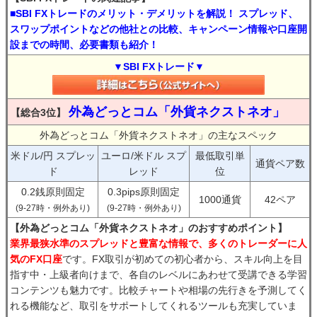
■SBI FXトレードのメリット・デメリットを解説！ スプレッド、
スワップポイントなどの他社との比較、キャンペーン情報や口座開
設までの時間、必要書類も紹介！
▼SBI FXトレード▼
外為どっとコム「外貨ネクストネオ」
【総合3位】
外為どっとコム「外貨ネクストネオ」の主なスペック
米ドル/円 スプレッ
ユーロ/米ドル スプ
最低取引単
通貨ペア数
ド
レッド
位
0.2銭原則固定
0.3pips原則固定
1000通貨
42ペア
(9-27時・例外あり)
(9-27時・例外あり)
【外為どっとコム「外貨ネクストネオ」のおすすめポイント】
業界最狭水準のスプレッドと豊富な情報で、多くのトレーダーに人
気のFX口座
です。FX取引が初めての初心者から、スキル向上を目
指す中・上級者向けまで、各自のレベルにあわせて受講できる学習
コンテンツも魅力です。比較チャートや相場の先行きを予測してく
れる機能など、取引をサポートしてくれるツールも充実していま