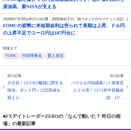
原油高、新NISAが支える
2026年07月30日(木)15:24公開 [持田有紀子の「戦うオンナのマーケット日記」]
FOMCの姿勢に米短期金利は売られて長期は上昇、ドル円
の上昇不足でユーロ円は187円台に
関連タグ
FOMC
FRB理事会
要人発言
前の記事
次の記事
大注目！12/11EU離脱に関する
パウエルFRB議長ハト派発言
採決。ポンド円→22日高値を
にドル安！12/11米中首脳会
超えら…
談、12/…
■FXデイトレーダーZEROの「なんで動いた？ 昨日の相
場」の最新記事