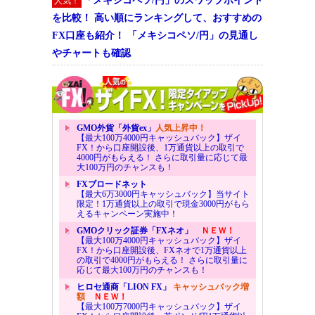
「メキシコペソ/円」のスワップポイント
人気！
を比較！ 高い順にランキングして、おすすめの
FX口座も紹介！ 「メキシコペソ/円」の見通し
やチャートも確認
GMO外貨「外貨ex」
人気上昇中！
【最大100万4000円キャッシュバック】ザイ
FX！から口座開設後、1万通貨以上の取引で
4000円がもらえる！ さらに取引量に応じて最
大100万円のチャンスも！
FXブロードネット
【最大6万3000円キャッシュバック】当サイト
限定！1万通貨以上の取引で現金3000円がもら
えるキャンペーン実施中！
GMOクリック証券「FXネオ」
ＮＥＷ！
【最大100万4000円キャッシュバック】ザイ
FX！から口座開設後、FXネオで1万通貨以上
の取引で4000円がもらえる！ さらに取引量に
応じて最大100万円のチャンスも！
ヒロセ通商「LION FX」
キャッシュバック増
額
ＮＥＷ！
【最大100万7000円キャッシュバック】ザイ