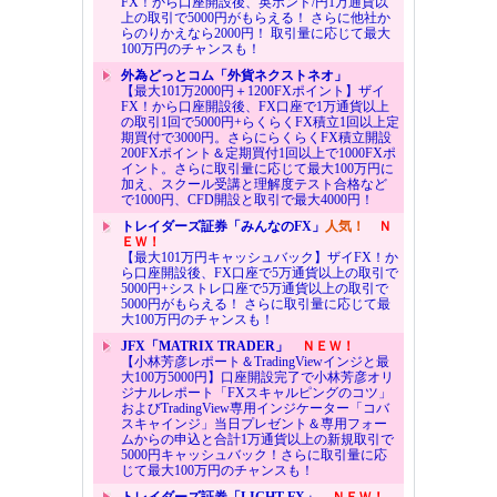
FX！から口座開設後、英ポンド/円1万通貨以
上の取引で5000円がもらえる！ さらに他社か
らのりかえなら2000円！ 取引量に応じて最大
100万円のチャンスも！
外為どっとコム「外貨ネクストネオ」
【最大101万2000円＋1200FXポイント】ザイ
FX！から口座開設後、FX口座で1万通貨以上
の取引1回で5000円+らくらくFX積立1回以上定
期買付で3000円。さらにらくらくFX積立開設
200FXポイント＆定期買付1回以上で1000FXポ
イント。さらに取引量に応じて最大100万円に
加え、スクール受講と理解度テスト合格など
で1000円、CFD開設と取引で最大4000円！
トレイダーズ証券「みんなのFX」
人気！
Ｎ
ＥＷ！
【最大101万円キャッシュバック】ザイFX！か
ら口座開設後、FX口座で5万通貨以上の取引で
5000円+シストレ口座で5万通貨以上の取引で
5000円がもらえる！ さらに取引量に応じて最
大100万円のチャンスも！
JFX「MATRIX TRADER」
ＮＥＷ！
【小林芳彦レポート＆TradingViewインジと最
大100万5000円】口座開設完了で小林芳彦オリ
ジナルレポート「FXスキャルピングのコツ」
およびTradingView専用インジケーター「コバ
スキャインジ」当日プレゼント＆専用フォー
ムからの申込と合計1万通貨以上の新規取引で
5000円キャッシュバック！さらに取引量に応
じて最大100万円のチャンスも！
トレイダーズ証券「LIGHT FX」
ＮＥＷ！