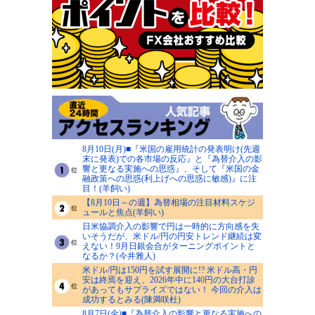
8月10日(月)■『米国の雇用統計の発表明け(先週
末に発表)での各市場の反応』と『為替介入の影
響と更なる実施への思惑』、そして『米国の金
融政策への思惑(利上げへの思惑に敏感)』に注
目！(羊飼い)
【8月10日～の週】為替相場の注目材料スケジ
ュールと焦点(羊飼い)
日米協調介入の影響で円は一時的に方向感を失
いそうだが、米ドル/円の円安トレンド継続は変
えない！9月日銀会合がターニングポイントと
なるか？(今井雅人)
米ドル/円は150円を試す展開に!? 米ドル高・円
安は終焉を迎え、2026年中に140円の大台打診
があってもサプライズではない！ 今回の介入は
成功するとみる(陳満咲杜)
8月7日(金)■『為替介入の影響と更なる実施への