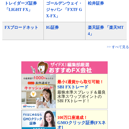
トレイダーズ証券
ゴールデンウェイ・
松井証券
「LIGHT FX」
ジャパン 「FXTF G
X-FX」
FXブロードネット
IG証券
楽天証券 「楽天MT
4」
>> すべて見る
最小1通貨から取引可能！
SBI FXトレード
最狭水準スプレッド＆最良
水準スワップポイントの
SBI FXトレード！
100万口座達成！
GMOクリック証券[FXネ
オ]