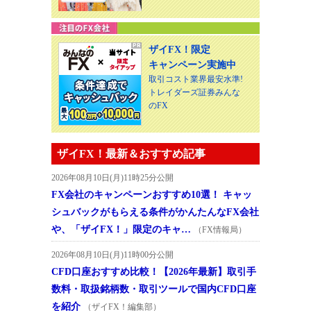
ザイFX！限定
キャンペーン実施中
取引コスト業界最安水準!
トレイダーズ証券みんな
のFX
ザイFX！最新＆おすすめ記事
2026年08月10日(月)11時25分公開
FX会社のキャンペーンおすすめ10選！ キャッ
シュバックがもらえる条件がかんたんなFX会社
や、「ザイFX！」限定のキャ…
（FX情報局）
2026年08月10日(月)11時00分公開
CFD口座おすすめ比較！【2026年最新】取引手
数料・取扱銘柄数・取引ツールで国内CFD口座
を紹介
（ザイFX！編集部）