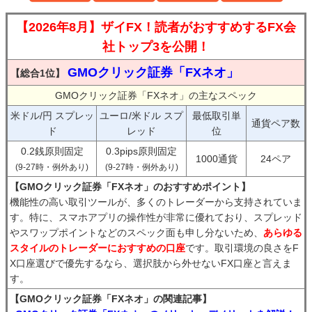
【2026年8月】ザイFX！読者がおすすめするFX会
社トップ3を公開！
GMOクリック証券「FXネオ」
【総合1位】
GMOクリック証券「FXネオ」の主なスペック
米ドル/円 スプレッ
ユーロ/米ドル スプ
最低取引単
通貨ペア数
ド
レッド
位
0.2銭原則固定
0.3pips原則固定
1000通貨
24ペア
(9-27時・例外あり)
(9-27時・例外あり)
【GMOクリック証券「FXネオ」のおすすめポイント】
機能性の高い取引ツールが、多くのトレーダーから支持されていま
す。特に、スマホアプリの操作性が非常に優れており、スプレッド
やスワップポイントなどのスペック面も申し分ないため、
あらゆる
スタイルのトレーダーにおすすめの口座
です。取引環境の良さをF
X口座選びで優先するなら、選択肢から外せないFX口座と言えま
す。
【GMOクリック証券「FXネオ」の関連記事】