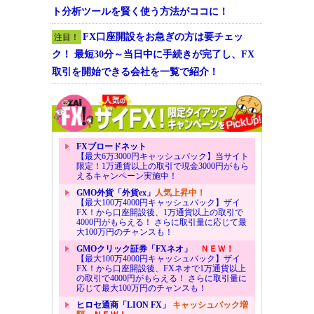
ト分析ツールを賢く使う方法がココに！
FX口座開設をお急ぎの方は要チェッ
注目！
ク！ 最短30分～当日中に手続きが完了し、FX
取引を開始できる会社を一覧で紹介！
FXブロードネット
【最大6万3000円キャッシュバック】当サイト
限定！1万通貨以上の取引で現金3000円がもら
えるキャンペーン実施中！
GMO外貨「外貨ex」
人気上昇中！
【最大100万4000円キャッシュバック】ザイ
FX！から口座開設後、1万通貨以上の取引で
4000円がもらえる！ さらに取引量に応じて最
大100万円のチャンスも！
GMOクリック証券「FXネオ」
ＮＥＷ！
【最大100万4000円キャッシュバック】ザイ
FX！から口座開設後、FXネオで1万通貨以上
の取引で4000円がもらえる！ さらに取引量に
応じて最大100万円のチャンスも！
ヒロセ通商「LION FX」
キャッシュバック増