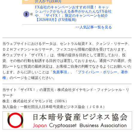
介入か？(ZERO)
FX会社のキャンペーンおすすめ10選！ キャッ
シュバックがもらえる条件がかんたんなFX会社
や、「ザイFX！」限定のキャンペーンを紹介
【2026年8月】(FX情報局)
>>人気記事一覧を見る
当ウェブサイトにおけるデータは、セントラル短資ＦＸ、クォンツ・リサーチ、
ＤＺＨフィナンシャルリサーチ、フィスコから情報の提供を受けております。
本ウェブサイト「ザイFX！」は、情報の提供を目的として運営しており、投
資、その他の行動を勧誘する目的では運営しておりません。通貨ペアの選択、売
買レートなど投資の最終決定は、お客様ご自身の判断でなさるようにお願いいた
します。さらに詳しいことは
「免責事項」
、
「プライバシー・ポリシー、著作
権」
のページをご確認ください。
当サイト「ザイFX！」の運営元：株式会社ダイヤモンド・フィナンシャル・リ
サーチ
株主：株式会社ダイヤモンド社（100％）
加入協会：一般社団法人日本暗号資産ビジネス協会（ＪＣＢＡ）