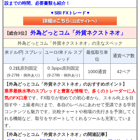
設までの時間、必要書類も紹介！
▼SBI FXトレード▼
外為どっとコム「外貨ネクストネオ」
【総合3位】
外為どっとコム「外貨ネクストネオ」の主なスペック
米ドル/円 スプレッ
ユーロ/米ドル スプ
最低取引単
通貨ペア数
ド
レッド
位
0.2銭原則固定
0.3pips原則固定
1000通貨
42ペア
(9-27時・例外あり)
(9-27時・例外あり)
【外為どっとコム「外貨ネクストネオ」のおすすめポイント】
業界最狭水準のスプレッドと豊富な情報で、多くのトレーダーに人
気のFX口座
です。FX取引が初めての初心者から、スキル向上を目
指す中・上級者向けまで、各自のレベルにあわせて受講できる学習
コンテンツも魅力です。比較チャートや相場の先行きを予測してく
れる機能など、取引をサポートしてくれるツールも充実していま
す。
【外為どっとコム「外貨ネクストネオ」の関連記事】