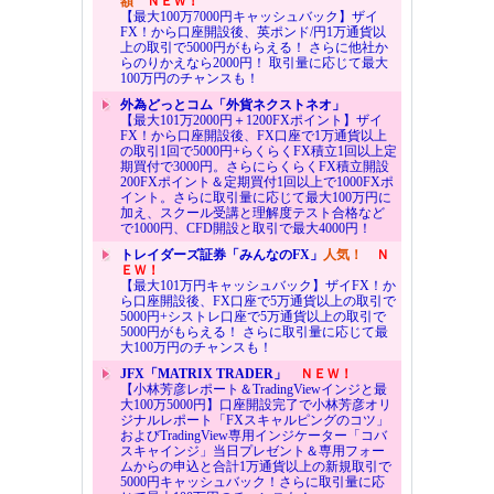
額
ＮＥＷ！
【最大100万7000円キャッシュバック】ザイ
FX！から口座開設後、英ポンド/円1万通貨以
上の取引で5000円がもらえる！ さらに他社か
らのりかえなら2000円！ 取引量に応じて最大
100万円のチャンスも！
外為どっとコム「外貨ネクストネオ」
【最大101万2000円＋1200FXポイント】ザイ
FX！から口座開設後、FX口座で1万通貨以上
の取引1回で5000円+らくらくFX積立1回以上定
期買付で3000円。さらにらくらくFX積立開設
200FXポイント＆定期買付1回以上で1000FXポ
イント。さらに取引量に応じて最大100万円に
加え、スクール受講と理解度テスト合格など
で1000円、CFD開設と取引で最大4000円！
トレイダーズ証券「みんなのFX」
人気！
Ｎ
ＥＷ！
【最大101万円キャッシュバック】ザイFX！か
ら口座開設後、FX口座で5万通貨以上の取引で
5000円+シストレ口座で5万通貨以上の取引で
5000円がもらえる！ さらに取引量に応じて最
大100万円のチャンスも！
JFX「MATRIX TRADER」
ＮＥＷ！
【小林芳彦レポート＆TradingViewインジと最
大100万5000円】口座開設完了で小林芳彦オリ
ジナルレポート「FXスキャルピングのコツ」
およびTradingView専用インジケーター「コバ
スキャインジ」当日プレゼント＆専用フォー
ムからの申込と合計1万通貨以上の新規取引で
5000円キャッシュバック！さらに取引量に応