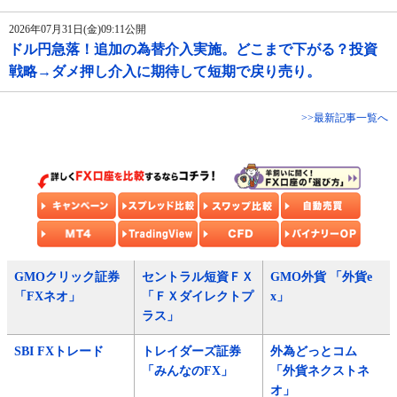
2026年07月31日(金)09:11公開
ドル円急落！追加の為替介入実施。どこまで下がる？投資
戦略→ダメ押し介入に期待して短期で戻り売り。
>>最新記事一覧へ
GMOクリック証券
セントラル短資ＦＸ
GMO外貨 「外貨e
「FXネオ」
「ＦＸダイレクトプ
x」
ラス」
SBI FXトレード
トレイダーズ証券
外為どっとコム
「みんなのFX」
「外貨ネクストネ
オ」