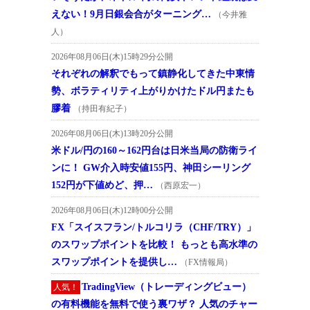
えない！9月日銀会合がターニング…
（今井雅
人）
2026年08月06日(木)15時29分公開
それぞれの解釈でもって鎮静化してきた中東情
勢、ボラティリティ上がりかけたドル円またも
膠着
（持田有紀子）
2026年08月06日(木)13時20分公開
米ドル/円の160～162円台は日米当局の防衛ライ
ンに！ GW介入時安値155円、神田シーリング
152円が下値めど、押…
（西原宏一）
2026年08月06日(木)12時00分公開
FX「スイスフラン/トルコリラ（CHF/TRY）」
のスワップポイントを比較！ もっとも高水準の
スワップポイントを提供し…
（FX情報局）
TradingView（トレーディングビュー）
人気！
の有料機能を無料で使う裏ワザ？ 人気のチャー