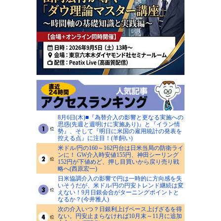
8月6日(木)■『為替介入の影響と更なる実施への
思惑(先週と週明けに実施あり)』と『イラン情
勢』、そして『明日に米国の雇用統計の発表を
控える点』に注目！(羊飼い)
米ドル/円の160～162円台は日米当局の防衛ライ
ンに！ GW介入時安値155円、神田シーリング
152円が下値めど、押し目買いから戻り売り戦
略へ(西原宏一)
日米協調介入の影響で円は一時的に方向感を失
いそうだが、米ドル/円の円安トレンド継続は変
えない！9月日銀会合がターニングポイントと
なるか？(今井雅人)
次の介入いつ？日銀利上げペース上げざるを得
ない。円安止まらなければ10月末～11月に追加