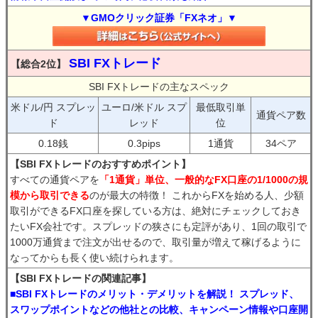
▼GMOクリック証券「FXネオ」▼
SBI FXトレード
【総合2位】
SBI FXトレードの主なスペック
米ドル/円 スプレッ
ユーロ/米ドル スプ
最低取引単
通貨ペア数
ド
レッド
位
0.18銭
0.3pips
1通貨
34ペア
【SBI FXトレードのおすすめポイント】
すべての通貨ペアを
「1通貨」単位、一般的なFX口座の1/1000の規
模から取引できる
のが最大の特徴！ これからFXを始める人、少額
取引ができるFX口座を探している方は、絶対にチェックしておき
たいFX会社です。スプレッドの狭さにも定評があり、1回の取引で
1000万通貨まで注文が出せるので、取引量が増えて稼げるように
なってからも長く使い続けられます。
【SBI FXトレードの関連記事】
■SBI FXトレードのメリット・デメリットを解説！ スプレッド、
スワップポイントなどの他社との比較、キャンペーン情報や口座開