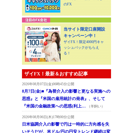
のFX
当サイト限定口座開設
キャンペーン中！
ザイFX！限定4000円キャ
ッシュバックがもらえ
る！
ザイFX！最新＆おすすめ記事
2026年08月07日(金)06時45分公開
8月7日(金)■『為替介入の影響と更なる実施への
思惑』と『米国の雇用統計の発表』、そして
『米国の金融政策への思惑(利上…
（羊飼い）
2026年08月06日(木)17時00分公開
日米協調介入の影響で円は一時的に方向感を失
いそうだが、米ドル/円の円安トレンド継続は変