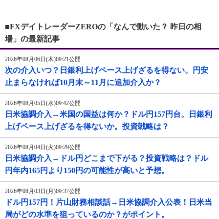
■FXデイトレーダーZEROの「なんで動いた？ 昨日の相
場」の最新記事
2026年08月06日(木)09:21公開
次の介入いつ？日銀利上げペース上げざるを得ない。円安
止まらなければ10月末～11月に追加介入か？
2026年08月05日(水)09:42公開
日米協調介入→米国の国益は何か？ドル円157円台。日銀利
上げペース上げざるを得ないか。投資戦略は？
2026年08月04日(火)09:29公開
日米協調介入→ドル円どこまで下がる？投資戦略は？ドル
円年内165円より150円の可能性が高いと予想。
2026年08月03日(月)09:37公開
ドル円157円！片山財務相談話→日米協調介入公表！日米当
局がどの水準を狙っているのか？がポイント。