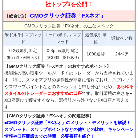
社トップ3を公開！
GMOクリック証券「FXネオ」
【総合1位】
GMOクリック証券「FXネオ」の主なスペック
米ドル/円 スプレッ
ユーロ/米ドル スプ
最低取引単
通貨ペア数
ド
レッド
位
0.2銭原則固定
0.3pips原則固定
1000通貨
24ペア
(9-27時・例外あり)
(9-27時・例外あり)
【GMOクリック証券「FXネオ」のおすすめポイント】
機能性の高い取引ツールが、多くのトレーダーから支持されていま
す。特に、スマホアプリの操作性が非常に優れており、スプレッド
やスワップポイントなどのスペック面も申し分ないため、
あらゆる
スタイルのトレーダーにおすすめの口座
です。取引環境の良さをF
X口座選びで優先するなら、選択肢から外せないFX口座と言えま
す。
【GMOクリック証券「FXネオ」の関連記事】
■GMOクリック証券「FXネオ」のメリット・デメリットを解説！
スプレッド、スワップポイントなどの他社との比較、キャンペーン
情報や口座開設までの時間、必要書類も紹介！