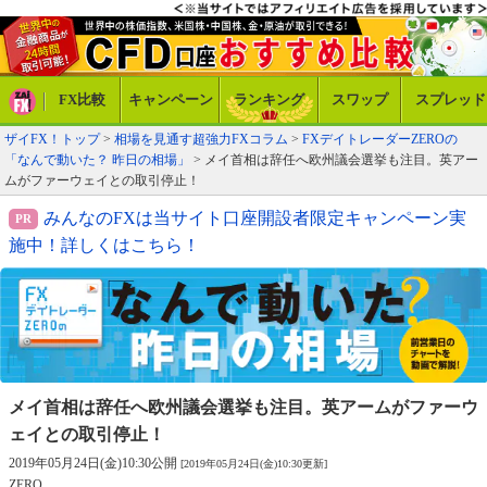
FX比較
キャンペーン
ランキング
スワップ
スプレッド
ザイFX！トップ
>
相場を見通す超強力FXコラム
>
FXデイトレーダーZEROの
「なんで動いた？ 昨日の相場」
> メイ首相は辞任へ欧州議会選挙も注目。英アー
ムがファーウェイとの取引停止！
みんなのFXは当サイト口座開設者限定キャンペーン実
施中！詳しくはこちら！
メイ首相は辞任へ欧州議会選挙も注目。
英アームがファーウ
ェイとの取引停止！
2019年05月24日(金)10:30公開
[2019年05月24日(金)10:30更新]
ZERO