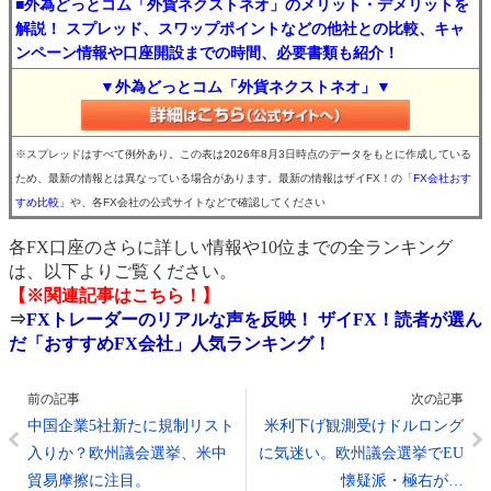
■外為どっとコム「外貨ネクストネオ」のメリット・デメリットを
解説！ スプレッド、スワップポイントなどの他社との比較、キャ
ンペーン情報や口座開設までの時間、必要書類も紹介！
▼外為どっとコム「外貨ネクストネオ」▼
※スプレッドはすべて例外あり。この表は2026年8月3日時点のデータをもとに作成している
ため、最新の情報とは異なっている場合があります。最新の情報はザイFX！の
「FX会社おす
すめ比較」
や、各FX会社の公式サイトなどで確認してください
各FX口座のさらに詳しい情報や10位までの全ランキング
は、以下よりご覧ください。
【※関連記事はこちら！】
⇒
FXトレーダーのリアルな声を反映！ ザイFX！読者が選ん
だ「おすすめFX会社」人気ランキング！
前の記事
次の記事
中国企業5社新たに規制リスト
米利下げ観測受けドルロング
入りか？欧州議会選挙、米中
に気迷い。欧州議会選挙でEU
貿易摩擦に注目。
懐疑派・極右が…