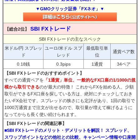
▼GMOクリック証券「FXネオ」▼
SBI FXトレード
【総合2位】
SBI FXトレードの主なスペック
米ドル/円 スプレッ
ユーロ/米ドル スプ
最低取引単
通貨ペア数
ド
レッド
位
0.18銭
0.3pips
1通貨
34ペア
【SBI FXトレードのおすすめポイント】
すべての通貨ペアを
「1通貨」単位、一般的なFX口座の1/1000の規
模から取引できる
のが最大の特徴！ これからFXを始める人、少額
取引ができるFX口座を探している方は、絶対にチェックしておき
たいFX会社です。スプレッドの狭さにも定評があり、1回の取引で
1000万通貨まで注文が出せるので、取引量が増えて稼げるように
なってからも長く使い続けられます。
【SBI FXトレードの関連記事】
■SBI FXトレードのメリット・デメリットを解説！ スプレッド、
スワップポイントなどの他社との比較、キャンペーン情報や口座開