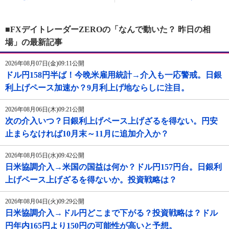
■FXデイトレーダーZEROの「なんで動いた？ 昨日の相
場」の最新記事
2026年08月07日(金)09:11公開
ドル円158円半ば！今晩米雇用統計→介入も一応警戒。日銀
利上げペース加速か？9月利上げ地ならしに注目。
2026年08月06日(木)09:21公開
次の介入いつ？日銀利上げペース上げざるを得ない。円安
止まらなければ10月末～11月に追加介入か？
2026年08月05日(水)09:42公開
日米協調介入→米国の国益は何か？ドル円157円台。日銀利
上げペース上げざるを得ないか。投資戦略は？
2026年08月04日(火)09:29公開
日米協調介入→ドル円どこまで下がる？投資戦略は？ドル
円年内165円より150円の可能性が高いと予想。