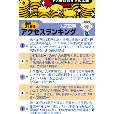
米ドル/円は150円を試す展開に!? 米ドル高・円
安は終焉を迎え、2026年中に140円の大台打診
があってもサプライズではない！ 今回の介入は
成功するとみる(陳満咲杜)
8月7日(金)■『為替介入の影響と更なる実施への
思惑』と『米国の雇用統計の発表』、そして
『米国の金融政策への思惑(利上げへの思惑に注
視)』に注目！(羊飼い)
日米協調介入の影響で円は一時的に方向感を失
いそうだが、米ドル/円の円安トレンド継続は変
えない！9月日銀会合がターニングポイントと
なるか？(今井雅人)
米ドル/円の160～162円台は日米当局の防衛ライ
ンに！ GW介入時安値155円、神田シーリング
152円が下値めど、押し目買いから戻り売り戦
略へ(西原宏一)
米ドル/円は155円が最大の分岐点！ 7月足の包
み線を8月足が下抜け、155円割れなら月足ダウ
理論が下向き転換！ 下値目処は高市総裁誕生時
の147円の窓(田向宏行)