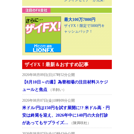
最大100万7000円
ザイFX！限定で5000円キ
ャッシュバック！
ザイFX！最新＆おすすめ記事
2026年08月09日(日)17時52分公開
【8月10日～の週】為替相場の注目材料スケジ
ュールと焦点
（羊飼い）
2026年08月07日(金)18時09分公開
米ドル/円は150円を試す展開に!? 米ドル高・円
安は終焉を迎え、2026年中に140円の大台打診
があってもサプライズ…
（陳満咲杜）
2026年08月07日(金)15時43分公開