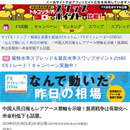
FX比較
キャンペーン
ランキング
スワップ
スプレッド
ザイFX！トップ
>
相場を見通す超強力FXコラム
>
FXデイトレーダーZEROの
「なんで動いた？ 昨日の相場」
> 中国人民日報もレアアース禁輸を示唆！貿易戦
争は長期化へ米金利低下も話題。
最狭水準スプレッド＆最良水準スワップポイントのSBI
FXトレード！キャンペーン実施中！
中国人民日報もレアアース禁輸を示唆！
貿易戦争は長期化へ
米金利低下も話題。
2019年05月30日(木)10:40公開
[2019年05月30日(木)10:40更新]
ZERO