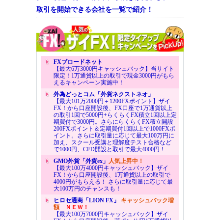
取引を開始できる会社を一覧で紹介！
FXブロードネット
【最大6万3000円キャッシュバック】当サイト
限定！1万通貨以上の取引で現金3000円がもら
えるキャンペーン実施中！
外為どっとコム「外貨ネクストネオ」
【最大101万2000円＋1200FXポイント】ザイ
FX！から口座開設後、FX口座で1万通貨以上
の取引1回で5000円+らくらくFX積立1回以上定
期買付で3000円。さらにらくらくFX積立開設
200FXポイント＆定期買付1回以上で1000FXポ
イント。さらに取引量に応じて最大100万円に
加え、スクール受講と理解度テスト合格など
で1000円、CFD開設と取引で最大4000円！
GMO外貨「外貨ex」
人気上昇中！
【最大100万4000円キャッシュバック】ザイ
FX！から口座開設後、1万通貨以上の取引で
4000円がもらえる！ さらに取引量に応じて最
大100万円のチャンスも！
ヒロセ通商「LION FX」
キャッシュバック増
額
ＮＥＷ！
【最大100万7000円キャッシュバック】ザイ