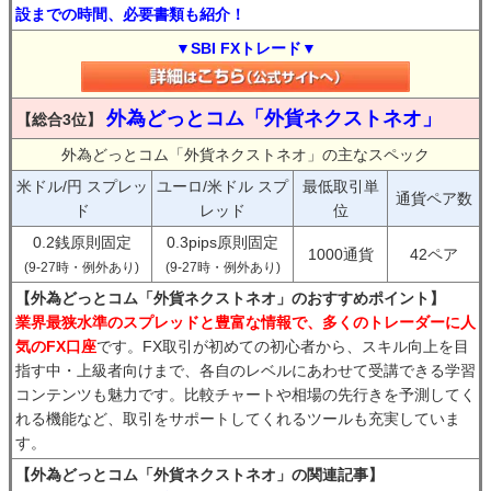
設までの時間、必要書類も紹介！
▼SBI FXトレード▼
外為どっとコム「外貨ネクストネオ」
【総合3位】
外為どっとコム「外貨ネクストネオ」の主なスペック
米ドル/円 スプレッ
ユーロ/米ドル スプ
最低取引単
通貨ペア数
ド
レッド
位
0.2銭原則固定
0.3pips原則固定
1000通貨
42ペア
(9-27時・例外あり)
(9-27時・例外あり)
【外為どっとコム「外貨ネクストネオ」のおすすめポイント】
業界最狭水準のスプレッドと豊富な情報で、多くのトレーダーに人
気のFX口座
です。FX取引が初めての初心者から、スキル向上を目
指す中・上級者向けまで、各自のレベルにあわせて受講できる学習
コンテンツも魅力です。比較チャートや相場の先行きを予測してく
れる機能など、取引をサポートしてくれるツールも充実していま
す。
【外為どっとコム「外貨ネクストネオ」の関連記事】