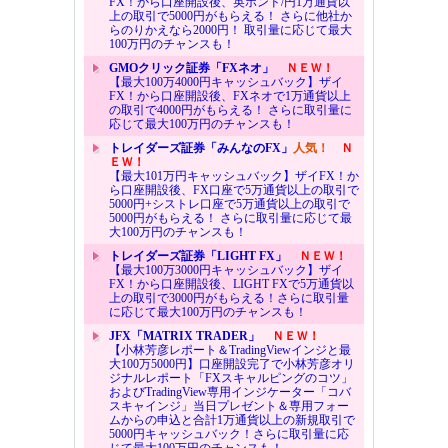
FX！から口座開設後、英ポンド/円1万通貨以
上の取引で5000円がもらえる！ さらに他社か
らのりかえなら2000円！ 取引量に応じて最大
100万円のチャンスも！
GMOクリック証券「FXネオ」
ＮＥＷ！
【最大100万4000円キャッシュバック】ザイ
FX！から口座開設後、FXネオで1万通貨以上
の取引で4000円がもらえる！ さらに取引量に
応じて最大100万円のチャンスも！
トレイダーズ証券「みんなのFX」
人気！
Ｎ
ＥＷ！
【最大101万円キャッシュバック】ザイFX！か
ら口座開設後、FX口座で5万通貨以上の取引で
5000円+シストレ口座で5万通貨以上の取引で
5000円がもらえる！ さらに取引量に応じて最
大100万円のチャンスも！
トレイダーズ証券「LIGHT FX」
ＮＥＷ！
【最大100万3000円キャッシュバック】ザイ
FX！から口座開設後、LIGHT FXで5万通貨以
上の取引で3000円がもらえる！さらに取引量
に応じて最大100万円のチャンスも！
JFX「MATRIX TRADER」
ＮＥＷ！
【小林芳彦レポート＆TradingViewインジと最
大100万5000円】口座開設完了で小林芳彦オリ
ジナルレポート「FXスキャルピングのコツ」
およびTradingView専用インジケーター「コバ
スキャインジ」当日プレゼント＆専用フォー
ムからの申込と合計1万通貨以上の新規取引で
5000円キャッシュバック！さらに取引量に応
じて最大100万円のチャンスも！