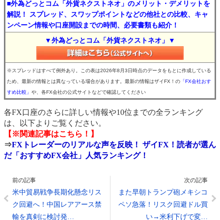
■外為どっとコム「外貨ネクストネオ」のメリット・デメリットを
解説！ スプレッド、スワップポイントなどの他社との比較、キャ
ンペーン情報や口座開設までの時間、必要書類も紹介！
▼外為どっとコム「外貨ネクストネオ」▼
※スプレッドはすべて例外あり。この表は2026年8月3日時点のデータをもとに作成している
ため、最新の情報とは異なっている場合があります。最新の情報はザイFX！の
「FX会社おす
すめ比較」
や、各FX会社の公式サイトなどで確認してください
各FX口座のさらに詳しい情報や10位までの全ランキング
は、以下よりご覧ください。
【※関連記事はこちら！】
⇒
FXトレーダーのリアルな声を反映！ ザイFX！読者が選ん
だ「おすすめFX会社」人気ランキング！
前の記事
次の記事
米中貿易戦争長期化懸念リス
また早朝トランプ砲メキシコ
ク回避へ！中国レアアース禁
ペソ急落！リスク回避ドル買
輸を真剣に検討発…
い→米利下げで変…