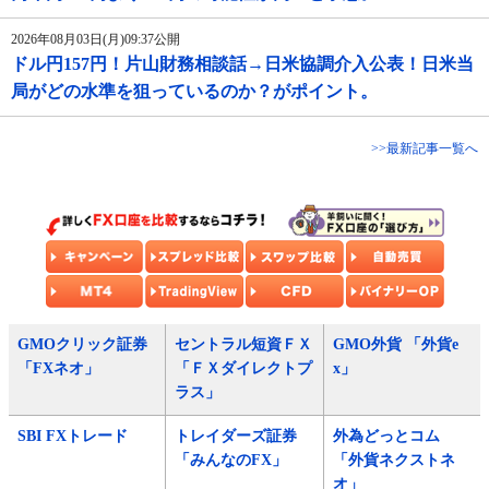
2026年08月03日(月)09:37公開
ドル円157円！片山財務相談話→日米協調介入公表！日米当
局がどの水準を狙っているのか？がポイント。
>>最新記事一覧へ
GMOクリック証券
セントラル短資ＦＸ
GMO外貨 「外貨e
「FXネオ」
「ＦＸダイレクトプ
x」
ラス」
SBI FXトレード
トレイダーズ証券
外為どっとコム
「みんなのFX」
「外貨ネクストネ
オ」