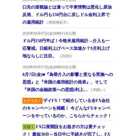
口先の楽観論とは違って中東情勢は悪化し原油
反発、ドル円も158円台に戻しドル金利上昇で
の雇用統計
（持田有紀子）
2026年08月07日(金)09時11分公開
ドル円158円半ば！今晩米雇用統計→介入も一
応警戒。日銀利上げペース加速か？9月利上げ
地ならしに注目。
（ZERO）
2026年08月07日(金)06時45分公開
8月7日(金)■『為替介入の影響と更なる実施への
思惑』と『米国の雇用統計の発表』、そして
『米国の金融政策への思惑(利上…
（羊飼い）
ザイFX！で紹介している全FX会社
おすすめ！
のキャンペーンを掲載！ 今どんなFXキャンペ
ーンをやっているのか、こちらからチェック！
FX口座開設をお急ぎの方は要チェッ
注目！
ク！ 最短30分～当日中に手続きが完了し、FX