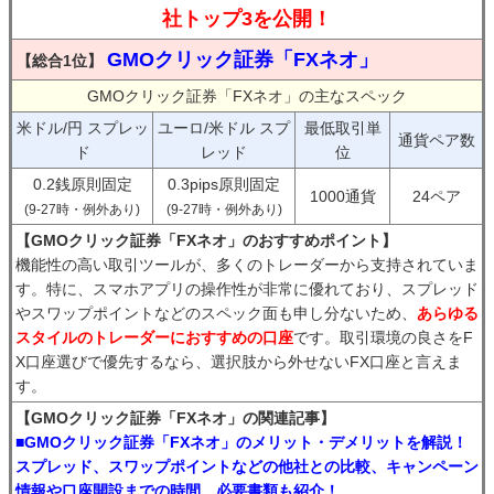
社トップ3を公開！
GMOクリック証券「FXネオ」
【総合1位】
GMOクリック証券「FXネオ」の主なスペック
米ドル/円 スプレッ
ユーロ/米ドル スプ
最低取引単
通貨ペア数
ド
レッド
位
0.2銭原則固定
0.3pips原則固定
1000通貨
24ペア
(9-27時・例外あり)
(9-27時・例外あり)
【GMOクリック証券「FXネオ」のおすすめポイント】
機能性の高い取引ツールが、多くのトレーダーから支持されていま
す。特に、スマホアプリの操作性が非常に優れており、スプレッド
やスワップポイントなどのスペック面も申し分ないため、
あらゆる
スタイルのトレーダーにおすすめの口座
です。取引環境の良さをF
X口座選びで優先するなら、選択肢から外せないFX口座と言えま
す。
【GMOクリック証券「FXネオ」の関連記事】
■GMOクリック証券「FXネオ」のメリット・デメリットを解説！
スプレッド、スワップポイントなどの他社との比較、キャンペーン
情報や口座開設までの時間、必要書類も紹介！