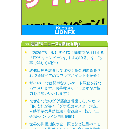
【2026年8月版】ザイFX！編集部が注目する
「FXのキャンペーンおすすめ10選」を、記
事で詳しく紹介！
約40口座を調査して比較！高金利通貨を含
む12通貨ペアのスワップポイントを紹介！
ザイFX！では簡単なアンケート調査を行な
っております。お手数おかけしますがご協
力をお願いいたします！
なぜあなたのダウ理論は機能しないのか？
田向宏行が導く「ダウ理論マスター講座」
～時間軸の基礎知識と実践編～ 【9/5（土）
会場+オンライン同時開催】
世界の株価指数や金、原油など注目のコモ