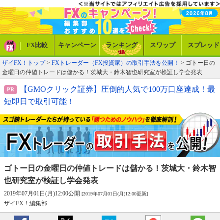
FX比較
キャンペーン
ランキング
スワップ
スプレッド
ザイFX！トップ
>
FXトレーダー（FX投資家）の取引手法を公開！
> ゴトー日の
金曜日の仲値トレードは儲かる！茨城大・鈴木智也研究室が検証し学会発表
【GMOクリック証券】圧倒的人気で100万口座達成！最
短即日で取引可能！
ゴトー日の金曜日の仲値トレードは儲かる！
茨城大・鈴木智
也研究室が検証し学会発表
2019年07月01日(月)12:00公開
[2019年07月01日(月)12:00更新]
ザイFX！編集部