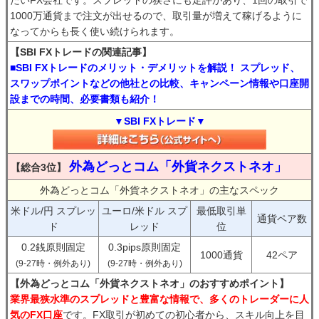
1000万通貨まで注文が出せるので、取引量が増えて稼げるように
なってからも長く使い続けられます。
【SBI FXトレードの関連記事】
■SBI FXトレードのメリット・デメリットを解説！ スプレッド、
スワップポイントなどの他社との比較、キャンペーン情報や口座開
設までの時間、必要書類も紹介！
▼SBI FXトレード▼
外為どっとコム「外貨ネクストネオ」
【総合3位】
外為どっとコム「外貨ネクストネオ」の主なスペック
米ドル/円 スプレッ
ユーロ/米ドル スプ
最低取引単
通貨ペア数
ド
レッド
位
0.2銭原則固定
0.3pips原則固定
1000通貨
42ペア
(9-27時・例外あり)
(9-27時・例外あり)
【外為どっとコム「外貨ネクストネオ」のおすすめポイント】
業界最狭水準のスプレッドと豊富な情報で、多くのトレーダーに人
気のFX口座
です。FX取引が初めての初心者から、スキル向上を目