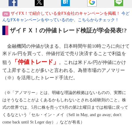
ザイFX！で紹介している全FX会社のキャンペーンを掲載！
今ど
んなFXキャンペーンをやっているのか、こちらからチェック！
ザイＦＸ！の仲値トレード検証が学会発表!?
金融機関の仲値が決まる、日本時間午前10時ごろに向けて
米ドル/円を買って、仲値付近で売り決済することで利益を
「仲値トレード」
狙う
。これは米ドル/円が仲値にかけ
て上昇することが多いと言われる、為替市場のアノマリー
（※）を活用したトレード手法だ。
（※「アノマリー」とは、明確な理論的根拠はないものの、実際に
はそうなることがよくあるかもしれないとされる経験則のこと。株
式の世界では、5月に株を売って9月の第2土曜日までは相場に戻って
くるなという「セル・イン・メイ（Sell in May, and go away; don't
come back until St Leger day）」などが有名）