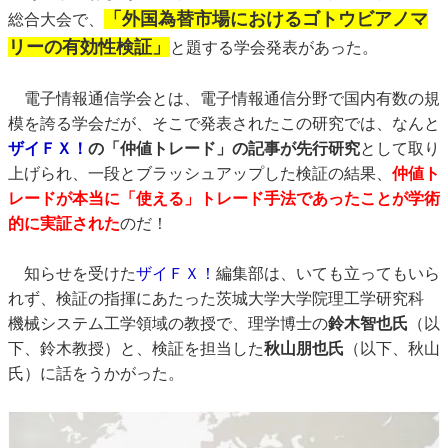
「外国為替市場におけるゴトウビアノマ
総合大会で、
リーの有効性検証」
と題する学会発表があった。
電子情報通信学会とは、電子情報通信分野で国内有数の規
模を誇る学会だが、そこで発表されたこの研究では、なんと
ザイＦＸ！
の「仲値トレード」の記事が先行研究
として取り
上げられ、一段とブラッシュアップした検証の結果、
仲値ト
レードが本当に「使える」トレード手法であったことが学術
的に実証された
のだ！
知らせを受けた
ザイＦＸ！
編集部は、いても立ってもいら
れず、検証の指揮にあたった茨城大学大学院理工学研究科
機械システム工学領域の教授で、理学博士の
鈴木智也氏
（以
下、鈴木教授）と、検証を担当した
秋山朋也氏
（以下、秋山
氏）に話をうかがった。