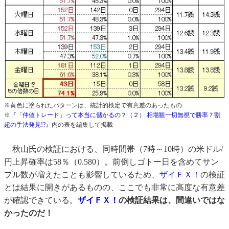
※黄色に塗られたパターンは、統計的検定で有意差のあったもの
※
『「仲値トレード」って本当に儲かるの？（２） 相場観一切無視で勝率７割
超の手法発見!?』
内の表を編集して掲載
秋山氏の検証における、同時間帯（7時～10時）の米ドル/
円上昇確率は58％（0.580）。前倒しゴトー日を含めてサン
プル数が増えたことも影響しているため、
ザイＦＸ！
の検証
とは結果に開きがあるものの、ここでも非常に高度な有意差
が確認できている。
ザイＦＸ！
の検証結果は、間違いではな
かったのだ！