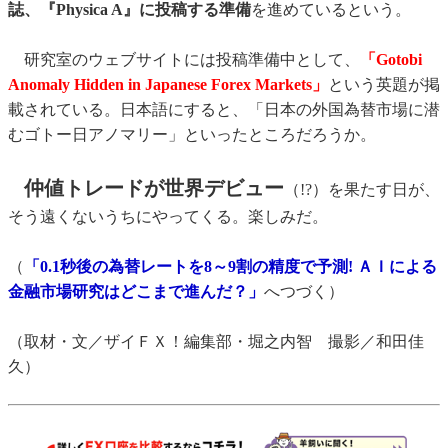
誌、『Physica A』に投稿する準備
を進めているという。
研究室のウェブサイトには投稿準備中として、
「Gotobi
Anomaly Hidden in Japanese Forex Markets」
という英題が掲
載されている。日本語にすると、「日本の外国為替市場に潜
むゴトー日アノマリー」といったところだろうか。
仲値トレードが世界デビュー
（!?）を果たす日が、
そう遠くないうちにやってくる。楽しみだ。
（
「0.1秒後の為替レートを8～9割の精度で予測! ＡＩによる
金融市場研究はどこまで進んだ？」
へつづく）
（取材・文／ザイＦＸ！編集部・堀之内智 撮影／和田佳
久）