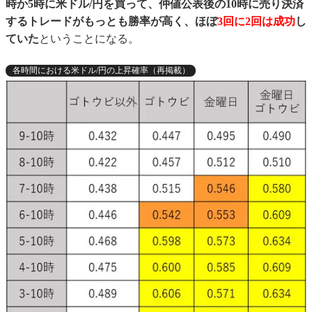
時か5時に米ドル/円を買って、仲値公表後の10時に売り決済
するトレードがもっとも勝率が高く、ほぼ
3回に2回は成功
し
ていた
ということになる。
各時間における米ドル/円の上昇確率（再掲載）