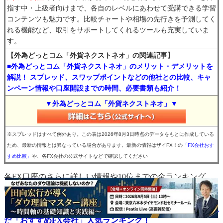
指す中・上級者向けまで、各自のレベルにあわせて受講できる学習
コンテンツも魅力です。比較チャートや相場の先行きを予測してく
れる機能など、取引をサポートしてくれるツールも充実していま
す。
【外為どっとコム「外貨ネクストネオ」の関連記事】
■外為どっとコム「外貨ネクストネオ」のメリット・デメリットを
解説！ スプレッド、スワップポイントなどの他社との比較、キャ
ンペーン情報や口座開設までの時間、必要書類も紹介！
▼外為どっとコム「外貨ネクストネオ」▼
※スプレッドはすべて例外あり。この表は2026年8月3日時点のデータをもとに作成している
ため、最新の情報とは異なっている場合があります。最新の情報はザイFX！の
「FX会社おす
すめ比較」
や、各FX会社の公式サイトなどで確認してください
各FX口座のさらに詳しい情報や10位までの全ランキング
は、以下よりご覧ください。
【※関連記事はこちら！】
⇒
FXトレーダーのリアルな声を反映！ ザイFX！読者が選ん
だ「おすすめFX会社」人気ランキング！