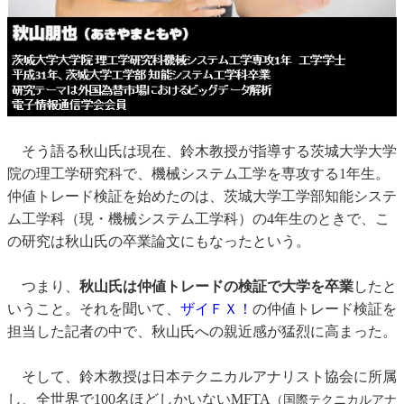
そう語る秋山氏は現在、鈴木教授が指導する茨城大学大学
院の理工学研究科で、機械システム工学を専攻する1年生。
仲値トレード検証を始めたのは、茨城大学工学部知能システ
ム工学科（現・機械システム工学科）の4年生のときで、こ
の研究は秋山氏の卒業論文にもなったという。
つまり、
秋山氏は仲値トレードの検証で大学を卒業
したと
いうこと。それを聞いて、
ザイＦＸ！
の仲値トレード検証を
担当した記者の中で、秋山氏への親近感が猛烈に高まった。
そして、鈴木教授は日本テクニカルアナリスト協会に所属
し、全世界で100名ほどしかいないMFTA
（国際テクニカルアナ