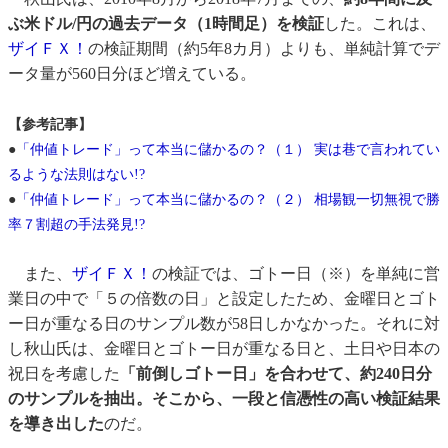
ぶ米ドル/円の過去データ（1時間足）を検証
した。これは、
ザイＦＸ！
の検証期間（約5年8カ月）よりも、単純計算でデ
ータ量が560日分ほど増えている。
【参考記事】
●
「仲値トレード」って本当に儲かるの？（１） 実は巷で言われてい
るような法則はない!?
●
「仲値トレード」って本当に儲かるの？（２） 相場観一切無視で勝
率７割超の手法発見!?
また、
ザイＦＸ！
の検証では、ゴトー日（※）を単純に営
業日の中で「５の倍数の日」と設定したため、金曜日とゴト
ー日が重なる日のサンプル数が58日しかなかった。それに対
し秋山氏は、金曜日とゴトー日が重なる日と、土日や日本の
祝日を考慮した
「前倒しゴトー日」を合わせて、約240日分
のサンプルを抽出。そこから、一段と信憑性の高い検証結果
を導き出した
のだ。