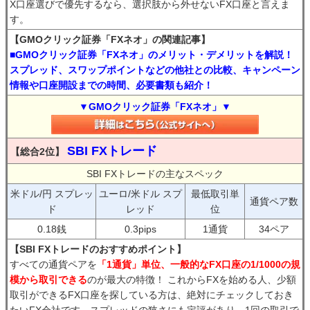
X口座選びで優先するなら、選択肢から外せないFX口座と言えま
す。
【GMOクリック証券「FXネオ」の関連記事】
■GMOクリック証券「FXネオ」のメリット・デメリットを解説！
スプレッド、スワップポイントなどの他社との比較、キャンペーン
情報や口座開設までの時間、必要書類も紹介！
▼GMOクリック証券「FXネオ」▼
SBI FXトレード
【総合2位】
SBI FXトレードの主なスペック
米ドル/円 スプレッ
ユーロ/米ドル スプ
最低取引単
通貨ペア数
ド
レッド
位
0.18銭
0.3pips
1通貨
34ペア
【SBI FXトレードのおすすめポイント】
すべての通貨ペアを
「1通貨」単位、一般的なFX口座の1/1000の規
模から取引できる
のが最大の特徴！ これからFXを始める人、少額
取引ができるFX口座を探している方は、絶対にチェックしておき
たいFX会社です。スプレッドの狭さにも定評があり、1回の取引で