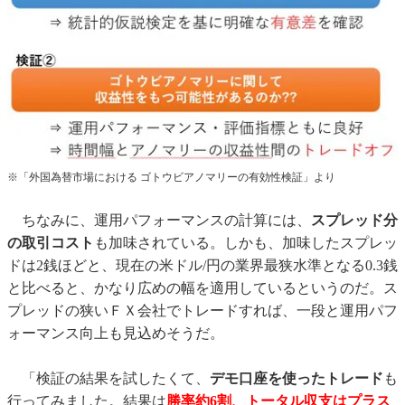
※「外国為替市場における ゴトウビアノマリーの有効性検証」より
ちなみに、運用パフォーマンスの計算には、
スプレッド分
の取引コスト
も加味されている。しかも、加味したスプレッ
ドは2銭ほどと、現在の米ドル/円の業界最狭水準となる0.3銭
と比べると、かなり広めの幅を適用しているというのだ。ス
プレッドの狭いＦＸ会社でトレードすれば、一段と運用パフ
ォーマンス向上も見込めそうだ。
「検証の結果を試したくて、
デモ口座を使ったトレード
も
行ってみました。結果は
勝率約6割、トータル収支はプラス