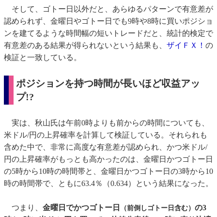
そして、ゴトー日以外だと、あらゆるパターンで有意差が
認められず、金曜日やゴトー日でも9時や8時に買いポジショ
ンを建てるような時間幅の短いトレードだと、統計的検定で
有意差のある結果が得られないという結果も、
ザイＦＸ！
の
検証と一致している。
ポジションを持つ時間が長いほど収益アッ
プ!?
実は、秋山氏は午前0時よりも前からの時間についても、
米ドル/円の上昇確率を計算して検証している。それられも
含めた中で、非常に高度な有意差が認められ、かつ米ドル/
円の上昇確率がもっとも高かったのは、金曜日かつゴトー日
の5時から10時の時間帯と、金曜日かつゴトー日の3時から10
時の時間帯で、ともに63.4％（0.634）という結果になった。
つまり、
金曜日でかつゴトー日
の3
（前倒しゴトー日含む）