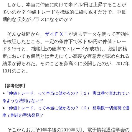
しかし、本当に仲値に向けて米ドル/円は上昇することが
多いのか？ 仲値トレードを機械的に繰り返すだけで、中長
期的な収支がプラスになるのか？
そんな疑問から、
ザイＦＸ！
が過去データを使って有効性
を検証したところ、一定の条件下で米ドル/円の仲値トレー
ドを行うと、7割以上の確率でトレードが成功し、統計的検
定においても偶然とは考えにくい高度な有意差が認められる
結果が得られた。そのことを鼻高々に公開したのが、2017年
10月のこと。
【参考記事】
●
「仲値トレード」って本当に儲かるの？（１） 実は巷で言われてい
るような法則はない!?
●
「仲値トレード」って本当に儲かるの？（２） 相場観一切無視で勝
率７割超の手法発見!?
そこからおよそ1年半後の2019年3月、電子情報通信学会の