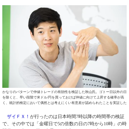
かなりのパターンで仲値トレードの有効性を検証した秋山氏。ゴトー日以外の日
を除くと、早い段階で米ドル/円を買っておけば仲値に向けて上昇する確率が高
く、統計的検定において偶然とは考えにくい有意差が認められたことを実証した
ザイＦＸ！
が行ったのは日本時間7時以降の時間帯の検証
で、その中では「金曜日で5の倍数の日の7時から10時」の時