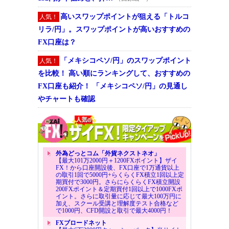
高いスワップポイントが狙える「トルコ
人気！
リラ/円」。スワップポイントが高いおすすめの
FX口座は？
「メキシコペソ/円」のスワップポイント
人気！
を比較！ 高い順にランキングして、おすすめの
FX口座も紹介！ 「メキシコペソ/円」の見通し
やチャートも確認
外為どっとコム「外貨ネクストネオ」
【最大101万2000円＋1200FXポイント】ザイ
FX！から口座開設後、FX口座で1万通貨以上
の取引1回で5000円+らくらくFX積立1回以上定
期買付で3000円。さらにらくらくFX積立開設
200FXポイント＆定期買付1回以上で1000FXポ
イント。さらに取引量に応じて最大100万円に
加え、スクール受講と理解度テスト合格など
で1000円、CFD開設と取引で最大4000円！
FXブロードネット