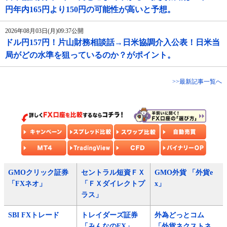
円年内165円より150円の可能性が高いと予想。
2026年08月03日(月)09:37公開
ドル円157円！片山財務相談話→日米協調介入公表！日米当
局がどの水準を狙っているのか？がポイント。
>>最新記事一覧へ
GMOクリック証券
セントラル短資ＦＸ
GMO外貨 「外貨e
「FXネオ」
「ＦＸダイレクトプ
x」
ラス」
SBI FXトレード
トレイダーズ証券
外為どっとコム
「みんなのFX」
「外貨ネクストネ