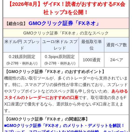
【2026年8月】ザイFX！読者がおすすめするFX会
社トップ3を公開！
GMOクリック証券「FXネオ」
【総合1位】
GMOクリック証券「FXネオ」の主なスペック
米ドル/円 スプレッ
ユーロ/米ドル スプ
最低取引単
通貨ペア数
ド
レッド
位
0.2銭原則固定
0.3pips原則固定
1000通貨
24ペア
(9-27時・例外あり)
(9-27時・例外あり)
【GMOクリック証券「FXネオ」のおすすめポイント】
機能性の高い取引ツールが、多くのトレーダーから支持されていま
す。特に、スマホアプリの操作性が非常に優れており、スプレッド
やスワップポイントなどのスペック面も申し分ないため、
あらゆる
スタイルのトレーダーにおすすめの口座
です。取引環境の良さをF
X口座選びで優先するなら、選択肢から外せないFX口座と言えま
す。
【GMOクリック証券「FXネオ」の関連記事】
■GMOクリック証券「FXネオ」のメリット・デメリットを解説！