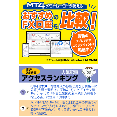
8月6日(木)■『為替介入の影響と更なる実施への
思惑(先週と週明けに実施あり)』と『イラン情
勢』、そして『明日に米国の雇用統計の発表を
控える点』に注目！(羊飼い)
米ドル/円の160～162円台は日米当局の防衛ライ
ンに！ GW介入時安値155円、神田シーリング
152円が下値めど、押し目買いから戻り売り戦
略へ(西原宏一)