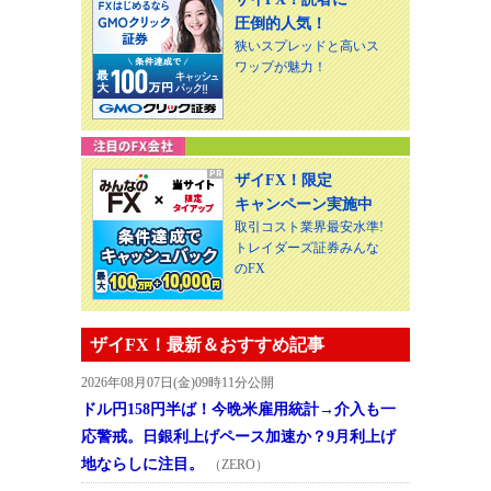
圧倒的人気！
狭いスプレッドと高いス
ワップが魅力！
ザイFX！限定
キャンペーン実施中
取引コスト業界最安水準!
トレイダーズ証券みんな
のFX
ザイFX！最新＆おすすめ記事
2026年08月07日(金)09時11分公開
ドル円158円半ば！今晩米雇用統計→介入も一
応警戒。日銀利上げペース加速か？9月利上げ
地ならしに注目。
（ZERO）