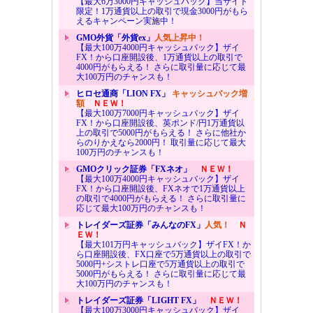
【最大6万3000円キャッシュバック】当サイト
限定！1万通貨以上の取引で現金3000円がもら
えるキャンペーン実施中！
GMO外貨「外貨ex」
人気上昇中！
【最大100万4000円キャッシュバック】ザイ
FX！から口座開設後、1万通貨以上の取引で
4000円がもらえる！ さらに取引量に応じて最
大100万円のチャンスも！
ヒロセ通商「LION FX」
キャッシュバック増
額
ＮＥＷ！
【最大100万7000円キャッシュバック】ザイ
FX！から口座開設後、英ポンド/円1万通貨以
上の取引で5000円がもらえる！ さらに他社か
らのりかえなら2000円！ 取引量に応じて最大
100万円のチャンスも！
GMOクリック証券「FXネオ」
ＮＥＷ！
【最大100万4000円キャッシュバック】ザイ
FX！から口座開設後、FXネオで1万通貨以上
の取引で4000円がもらえる！ さらに取引量に
応じて最大100万円のチャンスも！
トレイダーズ証券「みんなのFX」
人気！
Ｎ
ＥＷ！
【最大101万円キャッシュバック】ザイFX！か
ら口座開設後、FX口座で5万通貨以上の取引で
5000円+シストレ口座で5万通貨以上の取引で
5000円がもらえる！ さらに取引量に応じて最
大100万円のチャンスも！
トレイダーズ証券「LIGHT FX」
ＮＥＷ！
【最大100万3000円キャッシュバック】ザイ