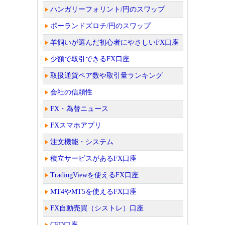
ハンガリーフォリント/円のスワップ
ポーランドズロチ/円のスワップ
羊飼いが選んだ初心者にやさしいFX口座
少額で取引できるFX口座
取扱通貨ペア数や取引量ランキング
会社の信頼性
FX・為替ニュース
FXスマホアプリ
注文機能・システム
積立サービスがあるFX口座
TradingViewを使えるFX口座
MT4やMT5を使えるFX口座
FX自動売買（シストレ）口座
CFD口座