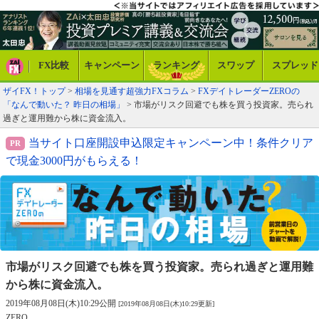
FX比較
キャンペーン
ランキング
スワップ
スプレッド
ザイFX！トップ
>
相場を見通す超強力FXコラム
>
FXデイトレーダーZEROの
「なんで動いた？ 昨日の相場」
> 市場がリスク回避でも株を買う投資家。売られ
過ぎと運用難から株に資金流入。
当サイト口座開設申込限定キャンペーン中！条件クリア
で現金3000円がもらえる！
市場がリスク回避でも株を買う投資家。
売られ過ぎと運用難
から株に資金流入。
2019年08月08日(木)10:29公開
[2019年08月08日(木)10:29更新]
ZERO