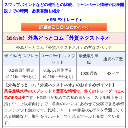
スワップポイントなどの他社との比較、キャンペーン情報や口座開
設までの時間、必要書類も紹介！
▼SBI FXトレード▼
外為どっとコム「外貨ネクストネオ」
【総合3位】
外為どっとコム「外貨ネクストネオ」の主なスペック
米ドル/円 スプレッ
ユーロ/米ドル スプ
最低取引単
通貨ペア数
ド
レッド
位
0.2銭原則固定
0.3pips原則固定
1000通貨
42ペア
(9-27時・例外あり)
(9-27時・例外あり)
【外為どっとコム「外貨ネクストネオ」のおすすめポイント】
業界最狭水準のスプレッドと豊富な情報で、多くのトレーダーに人
気のFX口座
です。FX取引が初めての初心者から、スキル向上を目
指す中・上級者向けまで、各自のレベルにあわせて受講できる学習
コンテンツも魅力です。比較チャートや相場の先行きを予測してく
れる機能など、取引をサポートしてくれるツールも充実していま
す。