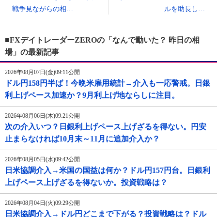
戦争見ながらの相…
ルを助長し…
■FXデイトレーダーZEROの「なんで動いた？ 昨日の相
場」の最新記事
2026年08月07日(金)09:11公開
ドル円158円半ば！今晩米雇用統計→介入も一応警戒。日銀
利上げペース加速か？9月利上げ地ならしに注目。
2026年08月06日(木)09:21公開
次の介入いつ？日銀利上げペース上げざるを得ない。円安
止まらなければ10月末～11月に追加介入か？
2026年08月05日(水)09:42公開
日米協調介入→米国の国益は何か？ドル円157円台。日銀利
上げペース上げざるを得ないか。投資戦略は？
2026年08月04日(火)09:29公開
日米協調介入→ドル円どこまで下がる？投資戦略は？ドル