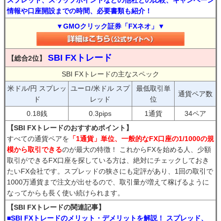
スプレッド、スワップポイントなどの他社との比較、キャンペーン
情報や口座開設までの時間、必要書類も紹介！
▼GMOクリック証券「FXネオ」▼
SBI FXトレード
【総合2位】
SBI FXトレードの主なスペック
米ドル/円 スプレッ
ユーロ/米ドル スプ
最低取引単
通貨ペア数
ド
レッド
位
0.18銭
0.3pips
1通貨
34ペア
【SBI FXトレードのおすすめポイント】
すべての通貨ペアを
「1通貨」単位、一般的なFX口座の1/1000の規
模から取引できる
のが最大の特徴！ これからFXを始める人、少額
取引ができるFX口座を探している方は、絶対にチェックしておき
たいFX会社です。スプレッドの狭さにも定評があり、1回の取引で
1000万通貨まで注文が出せるので、取引量が増えて稼げるように
なってからも長く使い続けられます。
【SBI FXトレードの関連記事】
■SBI FXトレードのメリット・デメリットを解説！ スプレッド、