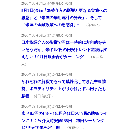
2026年08月07日(金)06時45分公開
8月7日(金)■『為替介入の影響と更なる実施への
思惑』と『米国の雇用統計の発表』、そして
『米国の金融政策への思惑(利上…
（羊飼い）
2026年08月06日(木)17時00分公開
日米協調介入の影響で円は一時的に方向感を失
いそうだが、米ドル/円の円安トレンド継続は変
えない！9月日銀会合がターニング…
（今井雅
人）
2026年08月06日(木)15時29分公開
それぞれの解釈でもって鎮静化してきた中東情
勢、ボラティリティ上がりかけたドル円またも
膠着
（持田有紀子）
2026年08月06日(木)13時20分公開
米ドル/円の160～162円台は日米当局の防衛ライ
ンに！ GW介入時安値155円、神田シーリング
152円が下値めど、押…
（西原宏一）