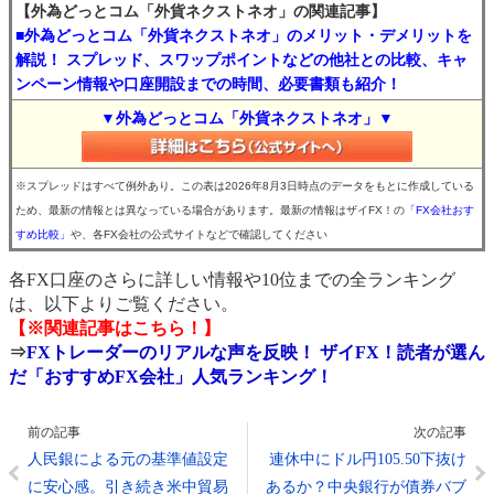
【外為どっとコム「外貨ネクストネオ」の関連記事】
■外為どっとコム「外貨ネクストネオ」のメリット・デメリットを
解説！ スプレッド、スワップポイントなどの他社との比較、キャ
ンペーン情報や口座開設までの時間、必要書類も紹介！
▼外為どっとコム「外貨ネクストネオ」▼
※スプレッドはすべて例外あり。この表は2026年8月3日時点のデータをもとに作成している
ため、最新の情報とは異なっている場合があります。最新の情報はザイFX！の
「FX会社おす
すめ比較」
や、各FX会社の公式サイトなどで確認してください
各FX口座のさらに詳しい情報や10位までの全ランキング
は、以下よりご覧ください。
【※関連記事はこちら！】
⇒
FXトレーダーのリアルな声を反映！ ザイFX！読者が選ん
だ「おすすめFX会社」人気ランキング！
前の記事
次の記事
人民銀による元の基準値設定
連休中にドル円105.50下抜け
に安心感。引き続き米中貿易
あるか？中央銀行が債券バブ