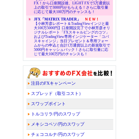
FX！から口座開設後、LIGHT FXで5万通貨以
上の取引で3000円がもらえる！さらに取引量
に応じて最大100万円のチャンスも！
JFX「MATRIX TRADER」
ＮＥＷ！
【小林芳彦レポート＆TradingViewインジと最
大100万5000円】口座開設完了で小林芳彦オリ
ジナルレポート「FXスキャルピングのコツ」
およびTradingView専用インジケーター「コバ
スキャインジ」当日プレゼント＆専用フォー
ムからの申込と合計1万通貨以上の新規取引で
5000円キャッシュバック！さらに取引量に応
じて最大100万円のチャンスも！
注目のFXキャンペーン
スプレッド（取引コスト）
スワップポイント
トルコリラ/円のスワップ
メキシコペソ/円のスワップ
チェココルナ/円のスワップ