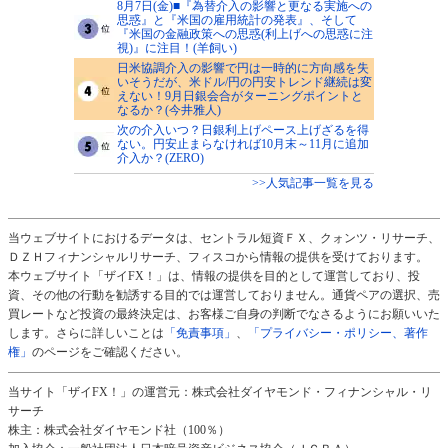
8月7日(金)■『為替介入の影響と更なる実施への
思惑』と『米国の雇用統計の発表』、そして
『米国の金融政策への思惑(利上げへの思惑に注
視)』に注目！(羊飼い)
日米協調介入の影響で円は一時的に方向感を失
いそうだが、米ドル/円の円安トレンド継続は変
えない！9月日銀会合がターニングポイントと
なるか？(今井雅人)
次の介入いつ？日銀利上げペース上げざるを得
ない。円安止まらなければ10月末～11月に追加
介入か？(ZERO)
>>人気記事一覧を見る
当ウェブサイトにおけるデータは、セントラル短資ＦＸ、クォンツ・リサーチ、
ＤＺＨフィナンシャルリサーチ、フィスコから情報の提供を受けております。
本ウェブサイト「ザイFX！」は、情報の提供を目的として運営しており、投
資、その他の行動を勧誘する目的では運営しておりません。通貨ペアの選択、売
買レートなど投資の最終決定は、お客様ご自身の判断でなさるようにお願いいた
します。さらに詳しいことは
「免責事項」
、
「プライバシー・ポリシー、著作
権」
のページをご確認ください。
当サイト「ザイFX！」の運営元：株式会社ダイヤモンド・フィナンシャル・リ
サーチ
株主：株式会社ダイヤモンド社（100％）