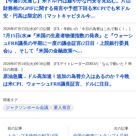
【今週の見通し】米ドル/円は緩やかな円安を見込む。片山
財務相のGPIFに関する発言や予想下回る米CPIでも米ドル
安・円高は限定的（マットキャピタル今…
2026年07月15日(水)07:15公開 [FX・羊飼いの「今日の為替はこれで動く！」]
7月15日(水)■『米国の生産者物価指数の発表』と『ウォーシ
ュFRB議長の半期に一度の議会証言(2日目・上院銀行委員
会)』、そして『米国の金融政策へ…
2026年07月14日(火)09:56公開 [FXデイトレーダーZEROの「なんで動いた？ 昨
日の相場」]
原油急騰→ドル高加速！追加の為替介入はあるのか？今晩
は米CPI、ウォーシュFRB議長証言、ドルに注目。
関連タグ
ジャクソンホール会議
要人発言
前の記事
次の記事
トランプ大統領の利下げ圧
中国の報復にトランプも応戦