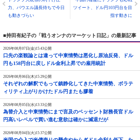
力、パウエル議長待ちで今日
ツイート、ドル円103円台を目
も動きづらい
指す動きに
■持田有紀子の「戦うオンナのマーケット日記」の最新記事
2026年08月07日(金)15:43公開
口先の楽観論とは違って中東情勢は悪化し原油反発、ドル
円も158円台に戻しドル金利上昇での雇用統計
2026年08月06日(木)15:29公開
それぞれの解釈でもって鎮静化してきた中東情勢、ボラテ
ィリティ上がりかけたドル円またも膠着
2026年08月05日(水)13:33公開
為替介入と中東情勢にまで言及のベッセント財務長官ドル
円高いレベルで買い進む意欲は確かに減退だが
2026年08月04日(火)15:37公開
米国の介入で米債売りの懸念やわらぎドル金利も低下、た