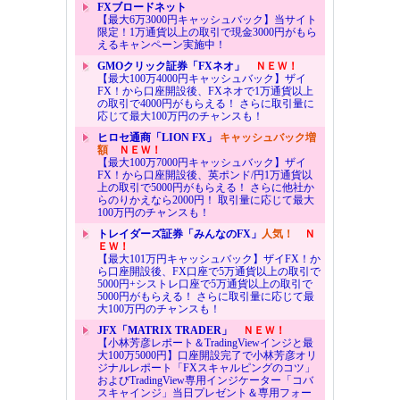
FXブロードネット
【最大6万3000円キャッシュバック】当サイト
限定！1万通貨以上の取引で現金3000円がもら
えるキャンペーン実施中！
GMOクリック証券「FXネオ」
ＮＥＷ！
【最大100万4000円キャッシュバック】ザイ
FX！から口座開設後、FXネオで1万通貨以上
の取引で4000円がもらえる！ さらに取引量に
応じて最大100万円のチャンスも！
ヒロセ通商「LION FX」
キャッシュバック増
額
ＮＥＷ！
【最大100万7000円キャッシュバック】ザイ
FX！から口座開設後、英ポンド/円1万通貨以
上の取引で5000円がもらえる！ さらに他社か
らのりかえなら2000円！ 取引量に応じて最大
100万円のチャンスも！
トレイダーズ証券「みんなのFX」
人気！
Ｎ
ＥＷ！
【最大101万円キャッシュバック】ザイFX！か
ら口座開設後、FX口座で5万通貨以上の取引で
5000円+シストレ口座で5万通貨以上の取引で
5000円がもらえる！ さらに取引量に応じて最
大100万円のチャンスも！
JFX「MATRIX TRADER」
ＮＥＷ！
【小林芳彦レポート＆TradingViewインジと最
大100万5000円】口座開設完了で小林芳彦オリ
ジナルレポート「FXスキャルピングのコツ」
およびTradingView専用インジケーター「コバ
スキャインジ」当日プレゼント＆専用フォー