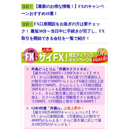
【最新のお得な情報！】FXのキャンペ
注目！
ーンおすすめ10選！
FX口座開設をお急ぎの方は要チェッ
注目！
ク！ 最短30分～当日中に手続きが完了し、FX
取引を開始できる会社を一覧で紹介！
外為どっとコム「外貨ネクストネオ」
【最大101万2000円＋1200FXポイント】ザイ
FX！から口座開設後、FX口座で1万通貨以上
の取引1回で5000円+らくらくFX積立1回以上定
期買付で3000円。さらにらくらくFX積立開設
200FXポイント＆定期買付1回以上で1000FXポ
イント。さらに取引量に応じて最大100万円に
加え、スクール受講と理解度テスト合格など
で1000円、CFD開設と取引で最大4000円！
GMO外貨「外貨ex」
人気上昇中！
【最大100万4000円キャッシュバック】ザイ
FX！から口座開設後、1万通貨以上の取引で
4000円がもらえる！ さらに取引量に応じて最
大100万円のチャンスも！