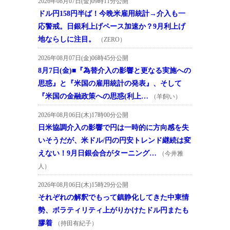
2026年08月07日(金)09時11分公開
ドル円158円半ば！今晩米雇用統計→介入も一
応警戒。日銀利上げペース加速か？9月利上げ
地ならしに注目。
（ZERO）
2026年08月07日(金)06時45分公開
8月7日(金)■『為替介入の影響と更なる実施への
思惑』と『米国の雇用統計の発表』、そして
『米国の金融政策への思惑(利上…
（羊飼い）
2026年08月06日(木)17時00分公開
日米協調介入の影響で円は一時的に方向感を失
いそうだが、米ドル/円の円安トレンド継続は変
えない！9月日銀会合がターニング…
（今井雅
人）
2026年08月06日(木)15時29分公開
それぞれの解釈でもって鎮静化してきた中東情
勢、ボラティリティ上がりかけたドル円またも
膠着
（持田有紀子）