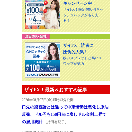
キャンペーン中！
ザイFX！限定4000円キャ
ッシュバックがもらえ
る！
ザイFX！読者に
圧倒的人気！
狭いスプレッドと高いス
ワップが魅力！
ザイFX！最新＆おすすめ記事
2026年08月07日(金)15時43分公開
口先の楽観論とは違って中東情勢は悪化し原油
反発、ドル円も158円台に戻しドル金利上昇で
の雇用統計
（持田有紀子）