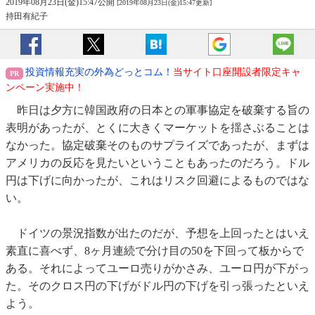
2019年08月23日(金)15:47公開
[2019年08月23日(金)15:47更新]
持田有紀子
投資情報充実の外為どっとコム！
当サイト口座開設者限定キャ
ンペーン実施中！
昨日は夕方に韓国政府の日本との軍事協定を破棄する旨の
表明があったが、とくに大きくマーケットを揺さぶることは
なかった。協定破棄そのものサプライズであったが、まずは
アメリカの反応を見たいということもあったのだろう。ドル
円は下げに向かったが、これはリスク回避によるものではな
い。
ドイツの景況指数が出たのだが、予想を上回ったとはいえ
素直に喜べず、8ヶ月連続で分け目の50を下回って板からで
ある。それによってユーロ売りがかさみ、ユーロ円が下がっ
た。そのクロス円の下げがドル円の下げを引っ張ったといえ
よう。