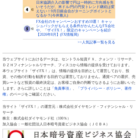
日米協調介入の影響で円は一時的に方向感を失
いそうだが、米ドル/円の円安トレンド継続は変
えない！9月日銀会合がターニングポイントと
なるか？(今井雅人)
FX会社のキャンペーンおすすめ10選！ キャッ
シュバックがもらえる条件がかんたんなFX会社
や、「ザイFX！」限定のキャンペーンを紹介
【2026年8月】(FX情報局)
>>人気記事一覧を見る
当ウェブサイトにおけるデータは、セントラル短資ＦＸ、クォンツ・リサーチ、
ＤＺＨフィナンシャルリサーチ、フィスコから情報の提供を受けております。
本ウェブサイト「ザイFX！」は、情報の提供を目的として運営しており、投
資、その他の行動を勧誘する目的では運営しておりません。通貨ペアの選択、売
買レートなど投資の最終決定は、お客様ご自身の判断でなさるようにお願いいた
します。さらに詳しいことは
「免責事項」
、
「プライバシー・ポリシー、著作
権」
のページをご確認ください。
当サイト「ザイFX！」の運営元：株式会社ダイヤモンド・フィナンシャル・リ
サーチ
株主：株式会社ダイヤモンド社（100％）
加入協会：一般社団法人日本暗号資産ビジネス協会（ＪＣＢＡ）