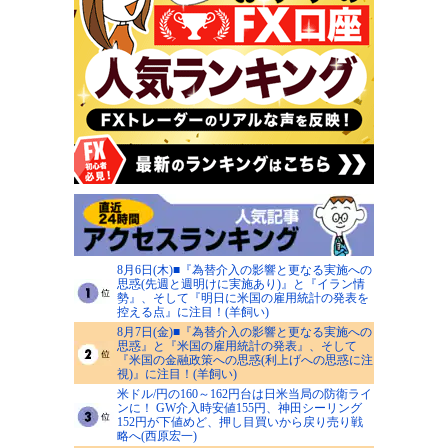
8月6日(木)■『為替介入の影響と更なる実施への
思惑(先週と週明けに実施あり)』と『イラン情
勢』、そして『明日に米国の雇用統計の発表を
控える点』に注目！(羊飼い)
8月7日(金)■『為替介入の影響と更なる実施への
思惑』と『米国の雇用統計の発表』、そして
『米国の金融政策への思惑(利上げへの思惑に注
視)』に注目！(羊飼い)
米ドル/円の160～162円台は日米当局の防衛ライ
ンに！ GW介入時安値155円、神田シーリング
152円が下値めど、押し目買いから戻り売り戦
略へ(西原宏一)