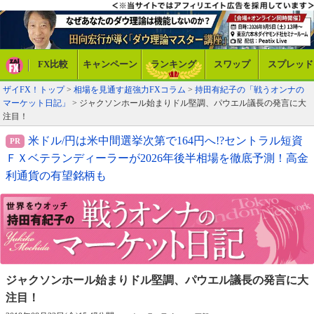
FX比較
キャンペーン
ランキング
スワップ
スプレッド
ザイFX！トップ
>
相場を見通す超強力FXコラム
>
持田有紀子の「戦うオンナの
マーケット日記」
> ジャクソンホール始まりドル堅調、パウエル議長の発言に大
注目！
米ドル/円は米中間選挙次第で164円へ!?セントラル短資
ＦＸベテランディーラーが2026年後半相場を徹底予測！高金
利通貨の有望銘柄も
ジャクソンホール始まりドル堅調、
パウエル議長の発言に大
注目！