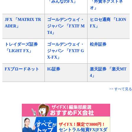
「みんなのFX」
「外貨ネクストネ
オ」
JFX 「MATRIX TR
ゴールデンウェイ・
ヒロセ通商 「LION
ADER」
ジャパン 「FXTF M
FX」
T4」
トレイダーズ証券
ゴールデンウェイ・
松井証券
「LIGHT FX」
ジャパン 「FXTF G
X-FX」
FXブロードネット
IG証券
楽天証券 「楽天MT
4」
>> すべて見る
ザイFX！限定で3000円！
セントラル短資FX[FXダ