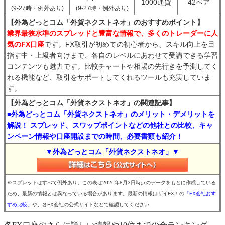
1000通貨
42ペア
(9-27時・例外あり)
(9-27時・例外あり)
【外為どっとコム「外貨ネクストネオ」のおすすめポイント】
業界最狭水準のスプレッドと豊富な情報で、多くのトレーダーに人
気のFX口座
です。FX取引が初めての初心者から、スキル向上を目
指す中・上級者向けまで、各自のレベルにあわせて受講できる学習
コンテンツも魅力です。比較チャートや相場の先行きを予測してく
れる機能など、取引をサポートしてくれるツールも充実していま
す。
【外為どっとコム「外貨ネクストネオ」の関連記事】
■外為どっとコム「外貨ネクストネオ」のメリット・デメリットを
解説！ スプレッド、スワップポイントなどの他社との比較、キャ
ンペーン情報や口座開設までの時間、必要書類も紹介！
▼外為どっとコム「外貨ネクストネオ」▼
※スプレッドはすべて例外あり。この表は2026年8月3日時点のデータをもとに作成している
ため、最新の情報とは異なっている場合があります。最新の情報はザイFX！の
「FX会社おす
すめ比較」
や、各FX会社の公式サイトなどで確認してください