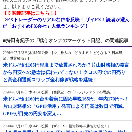
各FX口座のさらに詳しい情報や10位までの全ランキング
は、以下よりご覧ください。
【※関連記事はこちら！】
⇒
FXトレーダーのリアルな声を反映！ ザイFX！読者が選ん
だ「おすすめFX会社」人気ランキング！
■持田有紀子の「戦うオンナのマーケット日記」の関連記事
2026年07月23日(木)15:51公開 [今井雅人の「どうする？ どうなる？ 日本経
済、世界経済」]
米ドル/円は165円程度まで放置されるか？片山財務相の発言
から円安への懸念は伝わってこない！クロス円での円売り
と高金利通貨スワップ金利稼ぎ戦略を継続！
2026年07月16日(木)15:48公開 [西原宏一の「ヘッジファンドの思惑」]
米ドル/円は160円台を着実に固め早晩165円、年内170円へ！
片山財務相の「GPIF活用」発言による円高は数日で消滅。
GPIFが目先の円安を変え…
2026年07月15日(水)14:19公開 [ザイFX！投資戦略＆勝ち方研究！]