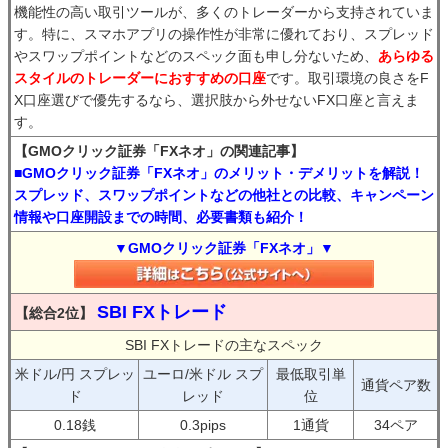
機能性の高い取引ツールが、多くのトレーダーから支持されていま
す。特に、スマホアプリの操作性が非常に優れており、スプレッド
やスワップポイントなどのスペック面も申し分ないため、
あらゆる
スタイルのトレーダーにおすすめの口座
です。取引環境の良さをF
X口座選びで優先するなら、選択肢から外せないFX口座と言えま
す。
【GMOクリック証券「FXネオ」の関連記事】
■GMOクリック証券「FXネオ」のメリット・デメリットを解説！
スプレッド、スワップポイントなどの他社との比較、キャンペーン
情報や口座開設までの時間、必要書類も紹介！
▼GMOクリック証券「FXネオ」▼
SBI FXトレード
【総合2位】
SBI FXトレードの主なスペック
米ドル/円 スプレッ
ユーロ/米ドル スプ
最低取引単
通貨ペア数
ド
レッド
位
0.18銭
0.3pips
1通貨
34ペア