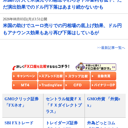
だ演出効果でのドル円下落はあまり続かないかも
2026年08月03日(月)13:51公開
米国の助けでユーロ売りでの円相場の底上げ効果、ドル円
もアナウンス効果もあり再び下落はしているが
>>最新記事一覧へ
GMOクリック証券
セントラル短資ＦＸ
GMO外貨 「外貨e
「FXネオ」
「ＦＸダイレクトプ
x」
ラス」
SBI FXトレード
トレイダーズ証券
外為どっとコム