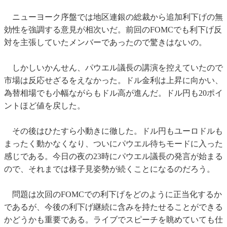
ニューヨーク序盤では地区連銀の総裁から追加利下げの無
効性を強調する意見が相次いだ。前回のFOMCでも利下げ反
対を主張していたメンバーであったので驚きはないの。
しかしいかんせん、パウエル議長の講演を控えていたので
市場は反応せざるをえなかった。ドル金利は上昇に向かい、
為替相場でも小幅ながらもドル高が進んだ。ドル円も20ポイ
ントほど値を戻した。
その後はひたすら小動きに徹した。ドル円もユーロドルも
まったく動かなくなり、ついにパウエル待ちモードに入った
感じである。今日の夜の23時にパウエル議長の発言が始まる
ので、それまでは様子見姿勢が続くことになるのだろう。
問題は次回のFOMCでの利下げをどのように正当化するか
であるが、今後の利下げ継続に含みを持たせることができる
かどうかも重要である。ライブでスピーチを眺めていても仕