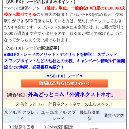
【SBI FXトレードのおすすめポイント】
すべての通貨ペアを
「1通貨」単位、一般的なFX口座の1/1000の規
模から取引できる
のが最大の特徴！ これからFXを始める人、少額
取引ができるFX口座を探している方は、絶対にチェックしておき
たいFX会社です。スプレッドの狭さにも定評があり、1回の取引で
1000万通貨まで注文が出せるので、取引量が増えて稼げるように
なってからも長く使い続けられます。
【SBI FXトレードの関連記事】
■SBI FXトレードのメリット・デメリットを解説！ スプレッド、
スワップポイントなどの他社との比較、キャンペーン情報や口座開
設までの時間、必要書類も紹介！
▼SBI FXトレード▼
外為どっとコム「外貨ネクストネオ」
【総合3位】
外為どっとコム「外貨ネクストネオ」の主なスペック
米ドル/円 スプレッ
ユーロ/米ドル スプ
最低取引単
通貨ペア数
ド
レッド
位
0.2銭原則固定
0.3pips原則固定