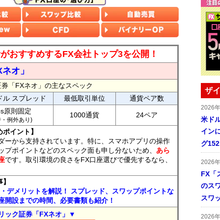
読者がおすすめするFX会社トップ3を公開！
Xネオ」
証券「FXネオ」の主なスペック
ザイ
ドル スプレッド
最低取引単位
通貨ペア数
2026
ips原則固定
1000通貨
24ペア
米ドル
7時・例外あり)
インに
めポイント】
ダーから支持されています。特に、スマホアプリの操作
グ15
ップポイントなどのスペック面も申し分ないため、
あら
座
です。取引環境の良さをFX口座選びで優先するなら、
2026
FX「
事】
のス
ト・デメリットを解説！ スプレッド、スワップポイントな
スワ
座開設までの時間、必要書類も紹介！
リック証券「FXネオ」▼
2026