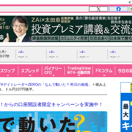
日（木）
--/--
--/--
--/--
--/--
分28秒
--.--
--
--.--
--
--.--
--
--.--
--
FXデイトレーダーZEROの「なんで動いた？ 昨日の相場」
> 積み上
台、ドル円107円後半。
ザイFX！からの口座開設者限定キャンペーンを実施中！