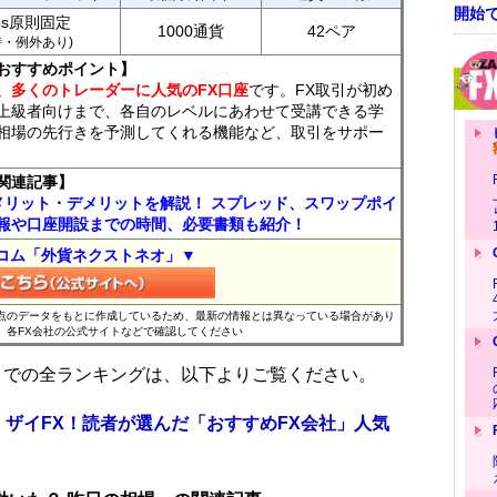
開始
ips原則固定
1000通貨
42ペア
7時・例外あり)
おすすめポイント】
、多くのトレーダーに人気のFX口座
です。FX取引が初め
上級者向けまで、各自のレベルにあわせて受講できる学
相場の先行きを予測してくれる機能など、取引をサポー
関連記事】
メリット・デメリットを解説！ スプレッド、スワップポイ
報や口座開設までの時間、必要書類も紹介！
コム「外貨ネクストネオ」▼
時点のデータをもとに作成しているため、最新の情報とは異なっている場合があり
、各FX会社の公式サイトなどで確認してください
位までの全ランキングは、以下よりご覧ください。
 ザイFX！読者が選んだ「おすすめFX会社」人気