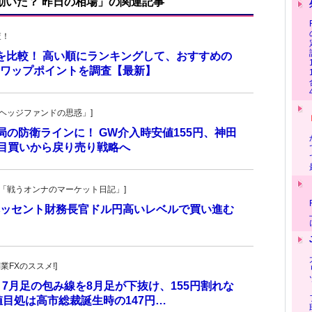
で動いた？ 昨日の相場」の関連記事
査！
トを比較！ 高い順にランキングして、おすすめの
のスワップポイントを調査【最新】
一の「ヘッジファンドの思惑」]
当局の防衛ラインに！ GW介入時安値155円、神田
し目買いから戻り売り戦略へ
紀子の「戦うオンナのマーケット日記」]
ッセント財務長官ドル円高いレベルで買い進む
副業FXのススメ!]
 7月足の包み線を8月足が下抜け、155円割れな
目処は高市総裁誕生時の147円…