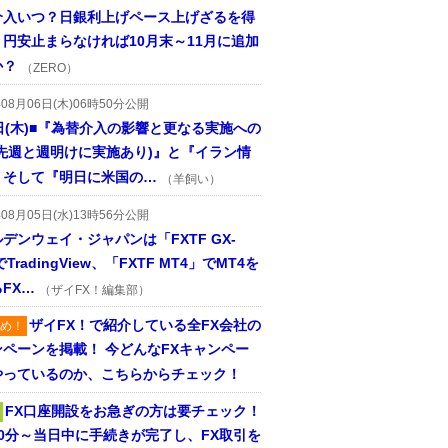
介入いつ？日銀利上げペース上げざるを得
円安止まらなければ10月末～11月に追加
か？
（ZERO）
年08月06日(木)06時50分公開
日(木)■『為替介入の影響と更なる実施への
(先週と週明けに実施あり)』と『イラン情
、そして『明日に米国の…
（羊飼い）
年08月05日(水)13時56分公開
デンウェイ・ジャパンは「FXTF GX-
TradingView、「FXTF MT4」でMT4を
FX…
（ザイFX！編集部）
ザイFX！で紹介している全FX会社の
め！
ンペーンを掲載！ 今どんなFXキャンペー
やっているのか、こちらからチェック！
FX口座開設をお急ぎの方は要チェック！
30分～当日中に手続きが完了し、FX取引を