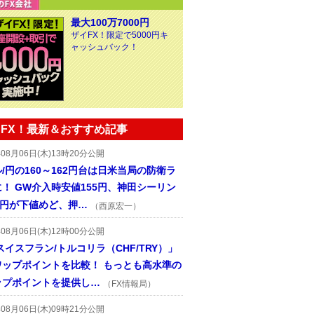
最大100万7000円
ザイFX！限定で5000円キ
ャッシュバック！
FX！最新＆おすすめ記事
年08月06日(木)13時20分公開
/円の160～162円台は日米当局の防衛ラ
！ GW介入時安値155円、神田シーリン
2円が下値めど、押…
（西原宏一）
年08月06日(木)12時00分公開
スイスフラン/トルコリラ（CHF/TRY）」
ワップポイントを比較！ もっとも高水準の
ップポイントを提供し…
（FX情報局）
年08月06日(木)09時21分公開