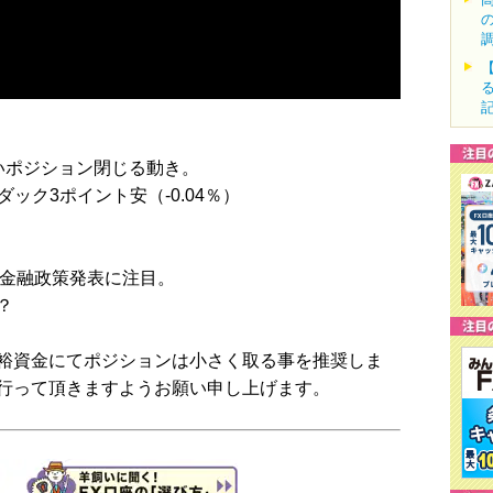
いポジション閉じる動き。
ダック3ポイント安（-0.04％）
銀金融政策発表に注目。
？
裕資金にてポジションは小さく取る事を推奨しま
行って頂きますようお願い申し上げます。