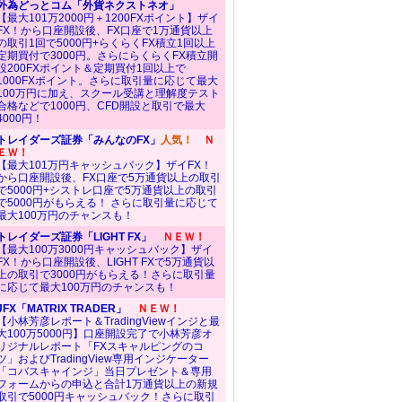
外為どっとコム「外貨ネクストネオ」
【最大101万2000円＋1200FXポイント】ザイ
FX！から口座開設後、FX口座で1万通貨以上
の取引1回で5000円+らくらくFX積立1回以上
定期買付で3000円。さらにらくらくFX積立開
設200FXポイント＆定期買付1回以上で
1000FXポイント。さらに取引量に応じて最大
100万円に加え、スクール受講と理解度テスト
合格などで1000円、CFD開設と取引で最大
4000円！
トレイダーズ証券「みんなのFX」
人気！
Ｎ
ＥＷ！
【最大101万円キャッシュバック】ザイFX！
から口座開設後、FX口座で5万通貨以上の取引
で5000円+シストレ口座で5万通貨以上の取引
で5000円がもらえる！ さらに取引量に応じて
最大100万円のチャンスも！
トレイダーズ証券「LIGHT FX」
ＮＥＷ！
【最大100万3000円キャッシュバック】ザイ
FX！から口座開設後、LIGHT FXで5万通貨以
上の取引で3000円がもらえる！さらに取引量
に応じて最大100万円のチャンスも！
JFX「MATRIX TRADER」
ＮＥＷ！
【小林芳彦レポート＆TradingViewインジと最
大100万5000円】口座開設完了で小林芳彦オ
リジナルレポート「FXスキャルピングのコ
ツ」およびTradingView専用インジケーター
「コバスキャインジ」当日プレゼント＆専用
フォームからの申込と合計1万通貨以上の新規
取引で5000円キャッシュバック！さらに取引