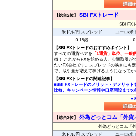
SBI FXトレード
【総合2位】
SBI 
米ドル/円 スプレッド
ユーロ/米
0.18銭
0
【SBI FXトレードのおすすめポイント】
すべての通貨ペアを
「1通貨」単位、一般的
徴！ これからFXを始める人、少額取引が
たいFX会社です。スプレッドの狭さにも定
で、取引量が増えて稼げるようになってか
【SBI FXトレードの関連記事】
■SBI FXトレードのメリット・デメリッ
比較、キャンペーン情報や口座開設までの
▼
外為どっとコム「外貨
【総合3位】
外為どっとコム「
米ドル/円 スプレッド
ユーロ/米