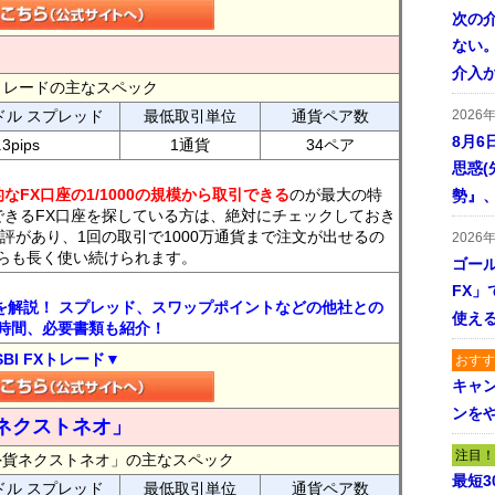
次の
ない。
介入
FXトレードの主なスペック
ドル スプレッド
最低取引単位
通貨ペア数
2026
8月6
.3pips
1通貨
34ペア
思惑
なFX口座の1/1000の規模から取引できる
のが最大の特
勢』
できるFX口座を探している方は、絶対にチェックしておき
評があり、1回の取引で1000万通貨まで注文が出せるの
2026
らも長く使い続けられます。
ゴール
FX」で
トを解説！ スプレッド、スワップポイントなどの他社との
使える
時間、必要書類も紹介！
SBI FXトレード▼
おすす
キャ
ンを
ネクストネオ」
注目！
外貨ネクストネオ」の主なスペック
最短
ドル スプレッド
最低取引単位
通貨ペア数