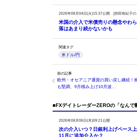
2026年08月04日(火)15:37公開 [持田有
米国の介入で米債売りの懸念やわら
落はあまり続かないかも
関連タグ
米ドル/円
前の記事
欧州・オセアニア通貨の買い戻し継続！
も堅調、9月積み上げ10月波…
■FXデイトレーダーZEROの「なん
2026年08月06日(木)09:21公開
次の介入いつ？日銀利上げペース上
11月に追加介入か？