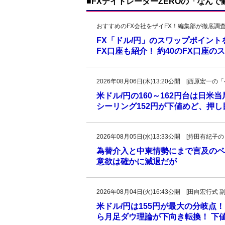
■FXデイトレーダーZEROの「なん
おすすめのFX会社をザイFX！編集部が徹底調
FX「ドル/円」のスワップポイン
FX口座も紹介！ 約40のFX口座
2026年08月06日(木)13:20公開 [西原宏
米ドル/円の160～162円台は日米
シーリング152円が下値めど、押
2026年08月05日(水)13:33公開 [持田有
為替介入と中東情勢にまで言及のベ
意欲は確かに減退だが
2026年08月04日(火)16:43公開 [田向宏行式 
米ドル/円は155円が最大の分岐点！
ら月足ダウ理論が下向き転換！ 下値