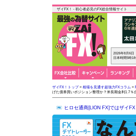
ザイFX！ - 初心者必見のFX総合情報サイト
2026年8月6
日本時間5時18
ザイFX！トップ
>
相場を見通す超強力FXコラム
>
げた債券買いポジション整理か？米長期金利1.7％
ヒロセ通商[LION FX]では