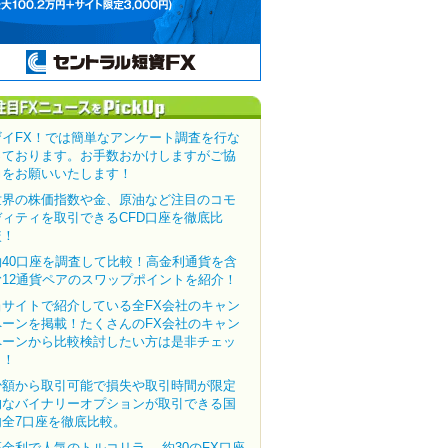
ザイFX！では簡単なアンケート調査を行な
っております。お手数おかけしますがご協
力をお願いいたします！
世界の株価指数や金、原油など注目のコモ
ディティを取引できるCFD口座を徹底比
較！
約40口座を調査して比較！高金利通貨を含
む12通貨ペアのスワップポイントを紹介！
当サイトで紹介している全FX会社のキャン
ペーンを掲載！たくさんのFX会社のキャン
ペーンから比較検討したい方は是非チェッ
ク！
少額から取引可能で損失や取引時間が限定
的なバイナリーオプションが取引できる国
内全7口座を徹底比較。
高金利で人気のトルコリラ。 約30のFX口座