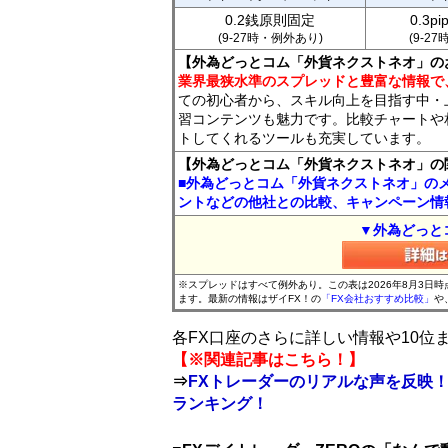
0.2銭原則固定
0.3p
(9-27時・例外あり)
(9-2
【外為どっとコム「外貨ネクストネオ」の
業界最狭水準のスプレッドと豊富な情報で
ての初心者から、スキル向上を目指す中・
習コンテンツも魅力です。比較チャートや
トしてくれるツールも充実しています。
【外為どっとコム「外貨ネクストネオ」の
■外為どっとコム「外貨ネクストネオ」の
ントなどの他社との比較、キャンペーン情
▼外為どっと
※スプレッドはすべて例外あり。この表は2026年8月3日
ます。最新の情報はザイFX！の
「FX会社おすすめ比較」
や
各FX口座のさらに詳しい情報や10
【※関連記事はこちら！】
⇒
FXトレーダーのリアルな声を反映！
ランキング！