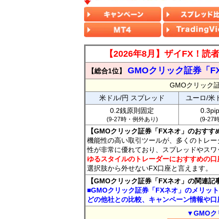
【2026年8月】ザイFX！
GMOクリック証券「F
【総合1位】
GMOクリック
米ドル/円 スプレッド
ユーロ/米
0.2銭原則固定
0.3p
(9-27時・例外あり)
(9-2
【GMOクリック証券「FXネオ」のおすす
機能性の高い取引ツールが、多くのトレー
性が非常に優れており、スプレッドやスワ
ゆるスタイルのトレーダーにおすすめの口
選択肢から外せないFX口座と言えます。
【GMOクリック証券「FXネオ」の関連記
■GMOクリック証券「FXネオ」のメリッ
どの他社との比較、キャンペーン情報や口
▼GMOク