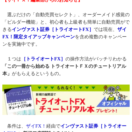
選ぶだけの「自動売買セレクト」、オーダーメイド感覚の
「ビルダー機能」と、初心者も上級者も簡単に自動売買がで
きる
インヴァスト証券［トライオートFX］
では現在、
ザイ
FX！限定タイアップキャンペーン
を含め複数のキャンペー
ンを実施中です。
１つは
［トライオートFX］
の操作方法がバッチリわかる
「この一冊から始める トライオートＦＸのチュートリアル
本」
がもらえるというもの。
条件は、
ザイFX！
経由で
インヴァスト証券［トライオー