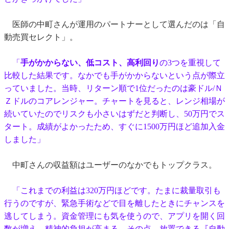
医師の中町さんが運用のパートナーとして選んだのは「自
動売買セレクト」。
「
手がかからない、低コスト、高利回り
の3つを重視して
比較した結果です。なかでも手がかからないという点が際立
っていました。当時、リターン順で1位だったのは豪ドル/Ｎ
Ｚドルのコアレンジャー。チャートを見ると、レンジ相場が
続いていたのでリスクも小さいはずだと判断し、50万円でス
タート。成績がよかったため、すぐに1500万円ほど追加入金
しました」
中町さんの収益額はユーザーのなかでもトップクラス。
「これまでの利益は320万円ほどです。たまに裁量取引も
行うのですが、緊急手術などで目を離したときにチャンスを
逃してしまう。資金管理にも気を使うので、アプリを開く回
数が増え、精神的負担が高まる。その点、放置できる『自動