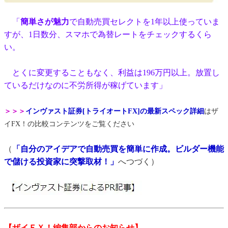
「
簡単さが魅力
で自動売買セレクトを1年以上使っていま
すが、1日数分、スマホで為替レートをチェックするくら
い。
とくに変更することもなく、利益は196万円以上。放置し
ているだけなのに不労所得が稼げています」
＞＞＞
インヴァスト証券[トライオートFX]の最新スペック詳細
はザ
イFX！の比較コンテンツをご覧ください
（
「自分のアイデアで自動売買を簡単に作成。ビルダー機能
で儲ける投資家に突撃取材！」
へつづく）
【ザイＦＸ！編集部からのお知らせ】