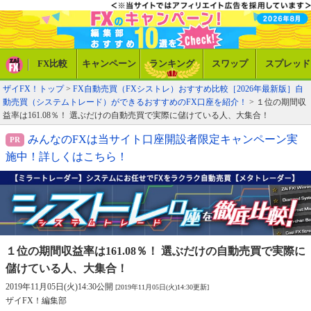
FX比較
キャンペーン
ランキング
スワップ
スプレッド
ザイFX！トップ
>
FX自動売買（FXシストレ）おすすめ比較［2026年最新版］自
動売買（システムトレード）ができるおすすめのFX口座を紹介！
> １位の期間収
益率は161.08％！ 選ぶだけの自動売買で実際に儲けている人、大集合！
みんなのFXは当サイト口座開設者限定キャンペーン実
施中！詳しくはこちら！
１位の期間収益率は161.08％！ 選ぶだけの
自動売買で実際に
儲けている人、大集合！
2019年11月05日(火)14:30公開
[2019年11月05日(火)14:30更新]
ザイFX！編集部