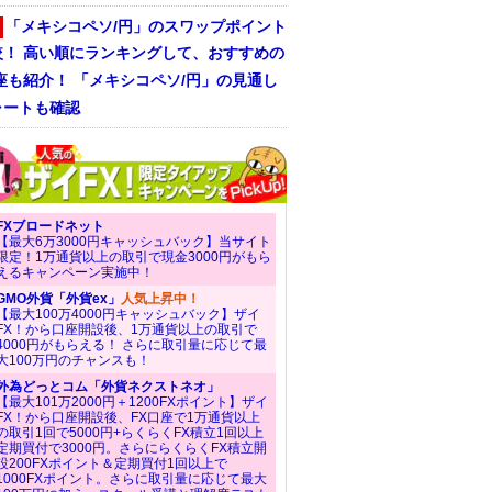
「メキシコペソ/円」のスワップポイント
較！ 高い順にランキングして、おすすめの
座も紹介！ 「メキシコペソ/円」の見通し
ャートも確認
FXブロードネット
【最大6万3000円キャッシュバック】当サイト
限定！1万通貨以上の取引で現金3000円がもら
えるキャンペーン実施中！
GMO外貨「外貨ex」
人気上昇中！
【最大100万4000円キャッシュバック】ザイ
FX！から口座開設後、1万通貨以上の取引で
4000円がもらえる！ さらに取引量に応じて最
大100万円のチャンスも！
外為どっとコム「外貨ネクストネオ」
【最大101万2000円＋1200FXポイント】ザイ
FX！から口座開設後、FX口座で1万通貨以上
の取引1回で5000円+らくらくFX積立1回以上
定期買付で3000円。さらにらくらくFX積立開
設200FXポイント＆定期買付1回以上で
1000FXポイント。さらに取引量に応じて最大