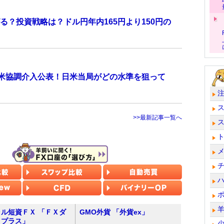
？投資戦略は？ドル円年内165円より150円の
日米協調介入公表！日米当局がどの水準を狙って
>>最新記事一覧へ
ル短資ＦＸ 「ＦＸダ
GMO外貨 「外貨ex」
トプラス」