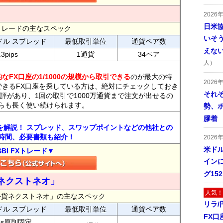
2026
日米
FXトレードの主なスペック
いそ
ドル スプレッド
最低取引単位
通貨ペア数
えな
.3pips
1通貨
34ペア
人）
なFX口座の1/1000の規模から取引できる
のが最大の特
2026
できるFX口座を探している方は、絶対にチェックしておき
それ
評があり、1回の取引で1000万通貨まで注文が出せるの
らも長く使い続けられます。
勢、
膠着
トを解説！ スプレッド、スワップポイントなどの他社との
時間、必要書類も紹介！
2026
米ドル
SBI FXトレード▼
インに
グ15
ネクストネオ」
人気！
外貨ネクストネオ」の主なスペック
リラ
ドル スプレッド
最低取引単位
通貨ペア数
FX口
ips原則固定