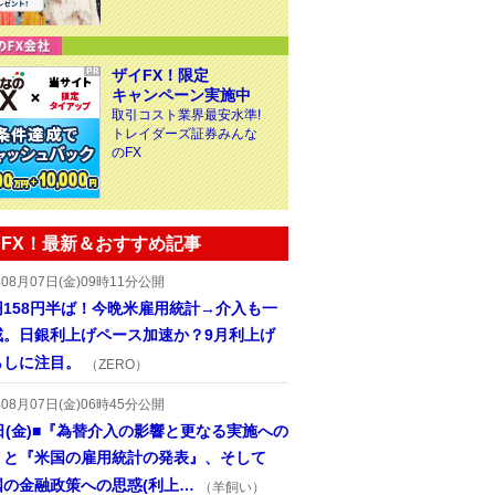
ザイFX！限定
キャンペーン実施中
取引コスト業界最安水準!
トレイダーズ証券みんな
のFX
FX！最新＆おすすめ記事
年08月07日(金)09時11分公開
円158円半ば！今晩米雇用統計→介入も一
戒。日銀利上げペース加速か？9月利上げ
らしに注目。
（ZERO）
年08月07日(金)06時45分公開
日(金)■『為替介入の影響と更なる実施への
』と『米国の雇用統計の発表』、そして
国の金融政策への思惑(利上…
（羊飼い）