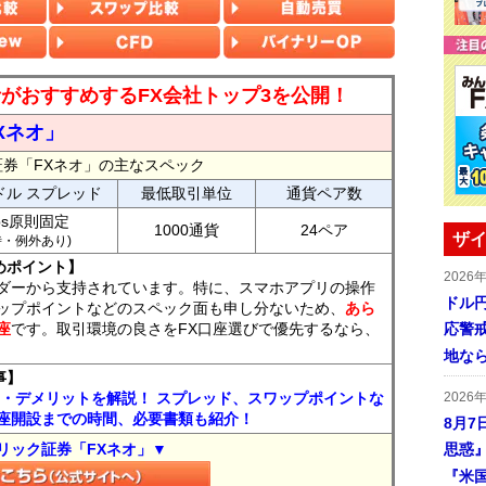
読者がおすすめするFX会社トップ3を公開！
Xネオ」
証券「FXネオ」の主なスペック
ドル スプレッド
最低取引単位
通貨ペア数
ips原則固定
1000通貨
24ペア
ザイ
7時・例外あり)
めポイント】
2026
ダーから支持されています。特に、スマホアプリの操作
ドル
ップポイントなどのスペック面も申し分ないため、
あら
座
です。取引環境の良さをFX口座選びで優先するなら、
応警
地な
事】
ト・デメリットを解説！ スプレッド、スワップポイントな
2026
座開設までの時間、必要書類も紹介！
8月7
リック証券「FXネオ」▼
思惑
『米