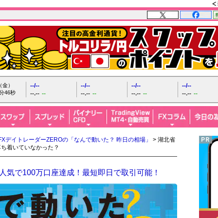
日（金）
--/--
--/--
--/--
--/--
分47秒
--.--
--
--.--
--
--.--
--
--.--
--
FXデイトレーダーZEROの「なんで動いた？ 昨日の相場」
> 湖北省
落ち着いていなかった？
人気で100万口座達成！最短即日で取引可能！