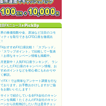
世界の株価指数や金、原油など注目のコモ
ディティを取引できるCFD口座を徹底比
較！
MT4おすすめFX口座比較！「スプレッド」
や「スワップポイント」で比較して一覧表
に！お得なキャンペーン情報も掲載中。
毎月更新中！人気FX口座ランキング。 ラン
クインしたFX口座のキャンペーン情報、お
すすめポイントなどを初心者にもわかりや
すく解説。
ザイFX！では簡単なアンケート調査を行な
っております。お手数おかけしますがご協
力をお願いいたします！
当サイトで紹介している全FX会社のキャン
ペーンを掲載！たくさんのFX会社のキャン
ペーンから比較検討したい方は是非チェッ