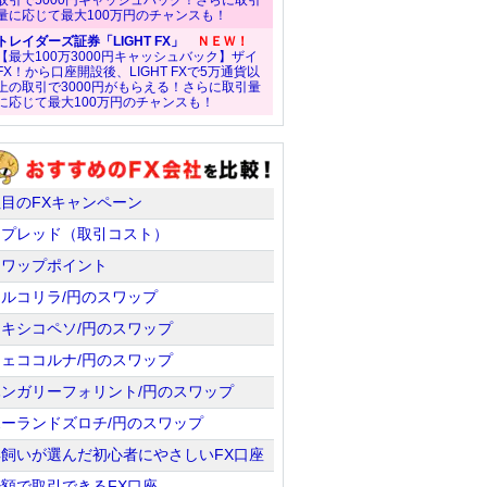
取引で5000円キャッシュバック！さらに取引
量に応じて最大100万円のチャンスも！
トレイダーズ証券「LIGHT FX」
ＮＥＷ！
【最大100万3000円キャッシュバック】ザイ
FX！から口座開設後、LIGHT FXで5万通貨以
上の取引で3000円がもらえる！さらに取引量
に応じて最大100万円のチャンスも！
注目のFXキャンペーン
スプレッド（取引コスト）
スワップポイント
トルコリラ/円のスワップ
メキシコペソ/円のスワップ
チェココルナ/円のスワップ
ハンガリーフォリント/円のスワップ
ポーランドズロチ/円のスワップ
羊飼いが選んだ初心者にやさしいFX口座
少額で取引できるFX口座