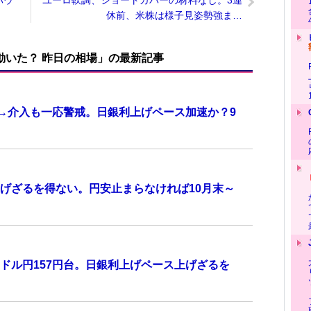
パウ
ユーロ軟調、ショートカバーの材料なし。3連
休前、米株は様子見姿勢強ま…
で動いた？ 昨日の相場」の最新記事
計→介入も一応警戒。日銀利上げペース加速か？9
げざるを得ない。円安止まらなければ10月末～
ドル円157円台。日銀利上げペース上げざるを