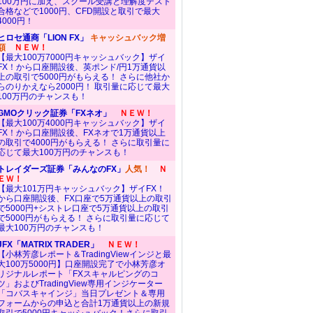
100万円に加え、スクール受講と理解度テスト
合格などで1000円、CFD開設と取引で最大
4000円！
ヒロセ通商「LION FX」
キャッシュバック増
額
ＮＥＷ！
【最大100万7000円キャッシュバック】ザイ
FX！から口座開設後、英ポンド/円1万通貨以
上の取引で5000円がもらえる！ さらに他社か
らのりかえなら2000円！ 取引量に応じて最大
100万円のチャンスも！
GMOクリック証券「FXネオ」
ＮＥＷ！
【最大100万4000円キャッシュバック】ザイ
FX！から口座開設後、FXネオで1万通貨以上
の取引で4000円がもらえる！ さらに取引量に
応じて最大100万円のチャンスも！
トレイダーズ証券「みんなのFX」
人気！
Ｎ
ＥＷ！
【最大101万円キャッシュバック】ザイFX！
から口座開設後、FX口座で5万通貨以上の取引
で5000円+シストレ口座で5万通貨以上の取引
で5000円がもらえる！ さらに取引量に応じて
最大100万円のチャンスも！
JFX「MATRIX TRADER」
ＮＥＷ！
【小林芳彦レポート＆TradingViewインジと最
大100万5000円】口座開設完了で小林芳彦オ
リジナルレポート「FXスキャルピングのコ
ツ」およびTradingView専用インジケーター
「コバスキャインジ」当日プレゼント＆専用
フォームからの申込と合計1万通貨以上の新規