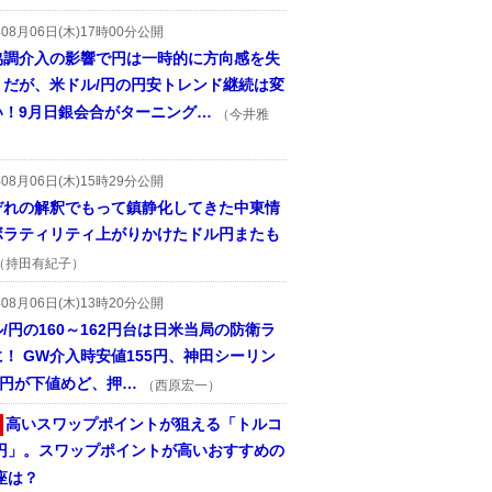
年08月06日(木)17時00分公開
協調介入の影響で円は一時的に方向感を失
うだが、米ドル/円の円安トレンド継続は変
い！9月日銀会合がターニング…
（今井雅
年08月06日(木)15時29分公開
ぞれの解釈でもって鎮静化してきた中東情
ボラティリティ上がりかけたドル円またも
（持田有紀子）
年08月06日(木)13時20分公開
/円の160～162円台は日米当局の防衛ラ
！ GW介入時安値155円、神田シーリン
2円が下値めど、押…
（西原宏一）
高いスワップポイントが狙える「トルコ
/円」。スワップポイントが高いおすすめの
座は？