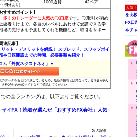
1000通貨
42ペア
7時・例外あり)
人気！
おすすめポイント】
を比
、多くのトレーダーに人気のFX口座
です。FX取引が初め
FX口
上級者向けまで、各自のレベルにあわせて受講できる学
相場の先行きを予測してくれる機能など、取引をサポー
やチ
関連記事】
メリット・デメリットを解説！ スプレッド、スワップポイ
報や口座開設までの時間、必要書類も紹介！
コム「外貨ネクストネオ」▼
時点のデータをもとに作成しているため、最新の情報とは異なっている場合があり
、各FX会社の公式サイトなどで確認してください
位までの全ランキングは、以下よりご覧ください。
 ザイFX！読者が選んだ「おすすめFX会社」人気
次の記事