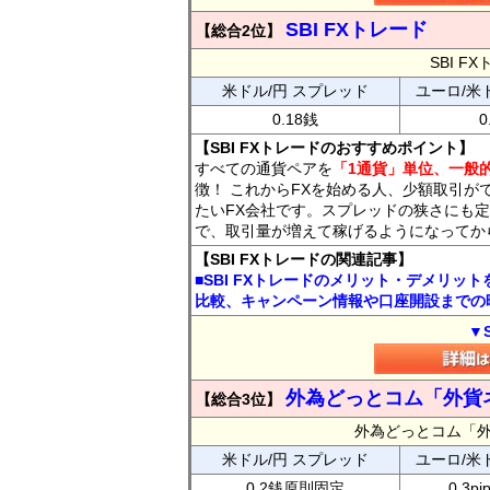
SBI FXトレード
【総合2位】
SBI 
米ドル/円 スプレッド
ユーロ/米
0.18銭
0
【SBI FXトレードのおすすめポイント】
すべての通貨ペアを
「1通貨」単位、一般的
徴！ これからFXを始める人、少額取引が
たいFX会社です。スプレッドの狭さにも定
で、取引量が増えて稼げるようになってか
【SBI FXトレードの関連記事】
■SBI FXトレードのメリット・デメリッ
比較、キャンペーン情報や口座開設までの
▼
外為どっとコム「外貨
【総合3位】
外為どっとコム「
米ドル/円 スプレッド
ユーロ/米
0.2銭原則固定
0.3p