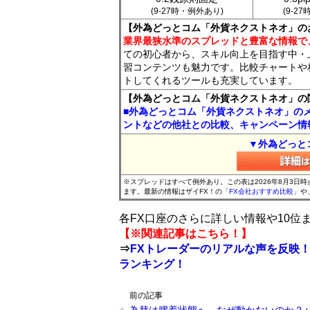
(9-27時・例外あり)
(9-2
【外為どっとコム「外貨ネクストネオ」の
業界最狭水準のスプレッドと豊富な情報で
ての初心者から、スキル向上を目指す中・
習コンテンツも魅力です。比較チャートや
トしてくれるツールも充実しています。
【外為どっとコム「外貨ネクストネオ」の
■外為どっとコム「外貨ネクストネオ」の
ントなどの他社との比較、キャンペーン情
▼外為どっと
※スプレッドはすべて例外あり。この表は2026年8月3日
ます。最新の情報はザイFX！の
「FX会社おすすめ比較」
や
各FX口座のさらに詳しい情報や10
【※関連記事はこちら！】
⇒
FXトレーダーのリアルな声を反映！
ランキング！
前の記事