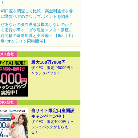
ク！
約40口座を調査して比較！高金利通貨を含
む12通貨ペアのスワップポイントを紹介！
なぜあなたのダウ理論は機能しないのか？
田向宏行が導く「ダウ理論マスター講座」
～時間軸の基礎知識と実践編～ 【9/5（土）
会場+オンライン同時開催】
最大100万7000円
ザイFX！限定で5000円キ
ャッシュバック！
当サイト限定口座開設
キャンペーン中！
ザイFX！限定4000円キャ
ッシュバックがもらえ
る！