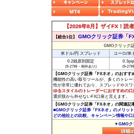
【2026年8月】ザイFX！
GMOクリック証券「F
【総合1位】
GMOクリック
米ドル/円 スプレッド
ユーロ/米
0.2銭原則固定
0.3p
(9-27時・例外あり)
(9-2
【GMOクリック証券「FXネオ」のおすす
機能性の高い取引ツールが、多くのトレー
性が非常に優れており、スプレッドやスワ
ゆるスタイルのトレーダーにおすすめの口
選択肢から外せないFX口座と言えます。
【GMOクリック証券「FXネオ」の関連記
■GMOクリック証券「FXネオ」のメリッ
どの他社との比較、キャンペーン情報や口
▼GMOク