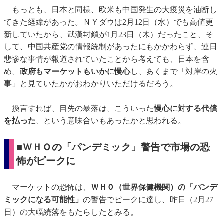
もっとも、日本と同様、欧米も中国発生の大疫災を油断し
てきた経緯があった。ＮＹダウは2月12日（水）でも高値更
新していたから、武漢封鎖が1月23日（木）だったこと、そ
して、中国共産党の情報統制があったにもかかわらず、連日
悲惨な事情が報道されていたことから考えても、日本を含
め、
政府もマーケットもいかに慢心
し、あくまで「対岸の火
事」と見ていたかがおわかりいただけるだろう。
換言すれば、目先の暴落は、こういった
慢心に対する代償
を払った
、という意味合いもあったかと思われる。
■ＷＨＯの「パンデミック」警告で市場の恐
怖がピークに
マーケットの恐怖は、
ＷＨＯ（世界保健機関）の「パンデ
ミックになる可能性」
の警告でピークに達し、昨日（2月27
日）の大幅続落をもたらしたとみる。