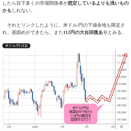
したら目下多くの市場関係者が
想定しているよりも浅いもの
かも
しれない。
それとリンクしたように、米ドル/円の下値余地も限定さ
れ、底固めができたら、また
112円の大台回復あり
とみる。
米ドル/円 日足