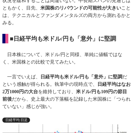
状況を緩和することは間違いない。中長期スパンの見通しは
ともかく、目先、
米国株のリバウンドの可能性が大きい
こと
は、テクニカルとファンダメンタルズの両方から測れるかと
みる。
■日経平均も米ドル/円も「意外」に堅調
日本株について、米ドル/円と同様、単純に値幅ではな
く、米国株との比較で見てみたい。
一言でいえば、
日経平均も米ドル/円も「意外」に堅調
だ
という感触が得られる。執筆中の現時点で、
日経平均はなお
2万1000円の大台
を維持しており、
米ドル/円も109円の節目
前後
だから、史上最大の下落幅を記録した米国株に「つられ
ていない」感じが強い。
日経平均 日足