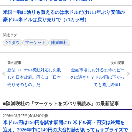
米国一強に陰りも買えるのは米ドルだけ!?11年ぶり安値の
豪ドル/米ドルは戻り売りで（バカラ村）
関連タグ
NYダウ
マーケット
陳満咲杜
前の記事
次の記事
新型コロナの初動対応に失敗
金融市場における恐怖のピー
した日本政府。円安は「日本
クは過ぎた？ドル/円は下がっ
売りそのもの」だ…
ても週足終値1…
■陳満咲杜の「マーケットをズバリ裏読み」の最新記事
2026年08月07日(金)18:09公開
米ドル/円は150円を試す展開に!? 米ドル高・円安は終焉を
迎え、2026年中に140円の大台打診があってもサプライズで