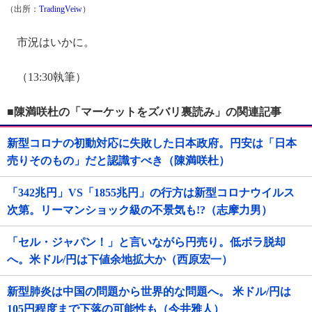
（出所：
TradingVeiw
）
市況はいかに。
（13:30執筆）
■陳満咲杜の「マーケットをズバリ裏読み」の関連記事
新型コロナの初動対応に失敗した日本政府。円安は「日本
売りそのもの」だと認識すべき（陳満咲杜）
「342兆円」VS「1855兆円」の行方は新型コロナウイルス
次第。リーマンショック級の不景気も!?（志摩力男）
「セル・ジャパン！」と言いながら円売り。低ボラ脱却
へ。米ドル/円は下値余地拡大か（西原宏一）
新型肺炎は中国の問題から世界的な問題へ。 米ドル/円は
105円程度まで下落の可能性も（今井雅人）