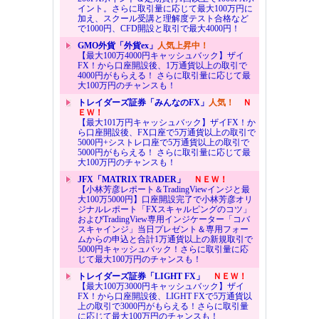
イント。さらに取引量に応じて最大100万円に
加え、スクール受講と理解度テスト合格など
で1000円、CFD開設と取引で最大4000円！
GMO外貨「外貨ex」
人気上昇中！
【最大100万4000円キャッシュバック】ザイ
FX！から口座開設後、1万通貨以上の取引で
4000円がもらえる！ さらに取引量に応じて最
大100万円のチャンスも！
トレイダーズ証券「みんなのFX」
人気！
Ｎ
ＥＷ！
【最大101万円キャッシュバック】ザイFX！か
ら口座開設後、FX口座で5万通貨以上の取引で
5000円+シストレ口座で5万通貨以上の取引で
5000円がもらえる！ さらに取引量に応じて最
大100万円のチャンスも！
JFX「MATRIX TRADER」
ＮＥＷ！
【小林芳彦レポート＆TradingViewインジと最
大100万5000円】口座開設完了で小林芳彦オリ
ジナルレポート「FXスキャルピングのコツ」
およびTradingView専用インジケーター「コバ
スキャインジ」当日プレゼント＆専用フォー
ムからの申込と合計1万通貨以上の新規取引で
5000円キャッシュバック！さらに取引量に応
じて最大100万円のチャンスも！
トレイダーズ証券「LIGHT FX」
ＮＥＷ！
【最大100万3000円キャッシュバック】ザイ
FX！から口座開設後、LIGHT FXで5万通貨以
上の取引で3000円がもらえる！さらに取引量
に応じて最大100万円のチャンスも！