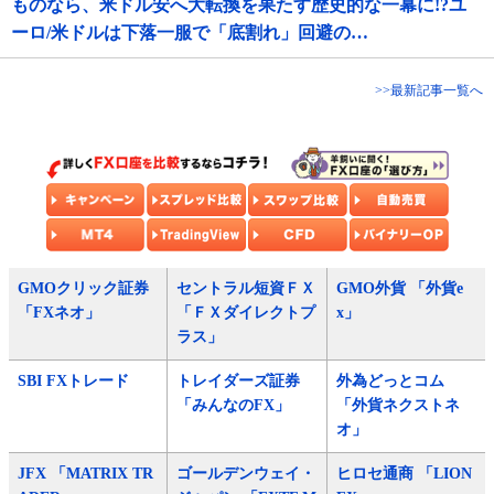
ものなら、米ドル安へ大転換を果たす歴史的な一幕に!?ユ
ーロ/米ドルは下落一服で「底割れ」回避の…
>>最新記事一覧へ
GMOクリック証券
セントラル短資ＦＸ
GMO外貨 「外貨e
「FXネオ」
「ＦＸダイレクトプ
x」
ラス」
SBI FXトレード
トレイダーズ証券
外為どっとコム
「みんなのFX」
「外貨ネクストネ
オ」
JFX 「MATRIX TR
ゴールデンウェイ・
ヒロセ通商 「LION