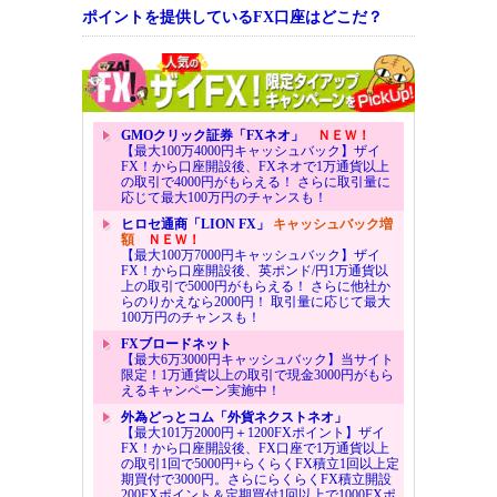
ポイントを提供しているFX口座はどこだ？
GMOクリック証券「FXネオ」
ＮＥＷ！
【最大100万4000円キャッシュバック】ザイ
FX！から口座開設後、FXネオで1万通貨以上
の取引で4000円がもらえる！ さらに取引量に
応じて最大100万円のチャンスも！
ヒロセ通商「LION FX」
キャッシュバック増
額
ＮＥＷ！
【最大100万7000円キャッシュバック】ザイ
FX！から口座開設後、英ポンド/円1万通貨以
上の取引で5000円がもらえる！ さらに他社か
らのりかえなら2000円！ 取引量に応じて最大
100万円のチャンスも！
FXブロードネット
【最大6万3000円キャッシュバック】当サイト
限定！1万通貨以上の取引で現金3000円がもら
えるキャンペーン実施中！
外為どっとコム「外貨ネクストネオ」
【最大101万2000円＋1200FXポイント】ザイ
FX！から口座開設後、FX口座で1万通貨以上
の取引1回で5000円+らくらくFX積立1回以上定
期買付で3000円。さらにらくらくFX積立開設
200FXポイント＆定期買付1回以上で1000FXポ