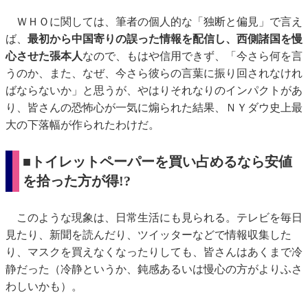
ＷＨＯに関しては、筆者の個人的な「独断と偏見」で言え
ば、
最初から中国寄りの誤った情報を配信し、西側諸国を慢
心させた張本人
なので、もはや信用できず、「今さら何を言
うのか、また、なぜ、今さら彼らの言葉に振り回されなけれ
ばならないか」と思うが、やはりそれなりのインパクトがあ
り、皆さんの恐怖心が一気に煽られた結果、ＮＹダウ史上最
大の下落幅が作られたわけだ。
■トイレットペーパーを買い占めるなら安値
を拾った方が得!?
このような現象は、日常生活にも見られる。テレビを毎日
見たり、新聞を読んだり、ツイッターなどで情報収集した
り、マスクを買えなくなったりしても、皆さんはあくまで冷
静だった（冷静というか、鈍感あるいは慢心の方がよりふさ
わしいかも）。