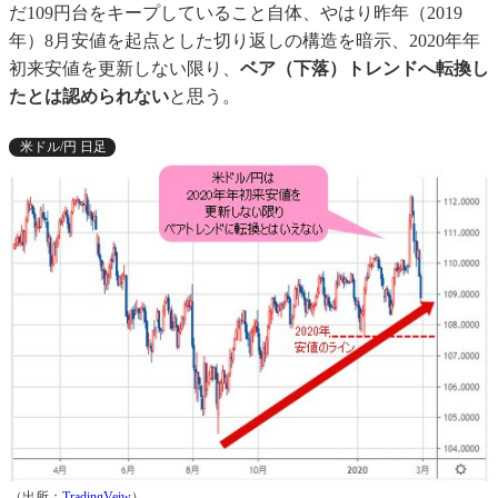
だ109円台をキープしていること自体、やはり昨年（2019
年）8月安値を起点とした切り返しの構造を暗示、2020年年
初来安値を更新しない限り、
ベア（下落）トレンドへ転換し
たとは認められない
と思う。
米ドル/円 日足
（出所：
TradingVeiw
）