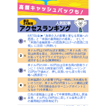
8月7日(金)■『為替介入の影響と更なる実施への
思惑』と『米国の雇用統計の発表』、そして
『米国の金融政策への思惑(利上げへの思惑に注
視)』に注目！(羊飼い)
米ドル/円は150円を試す展開に!? 米ドル高・円
安は終焉を迎え、2026年中に140円の大台打診
があってもサプライズではない！ 今回の介入は
成功するとみる(陳満咲杜)
米ドル/円の160～162円台は日米当局の防衛ライ
ンに！ GW介入時安値155円、神田シーリング
152円が下値めど、押し目買いから戻り売り戦
略へ(西原宏一)
日米協調介入の影響で円は一時的に方向感を失
いそうだが、米ドル/円の円安トレンド継続は変
えない！9月日銀会合がターニングポイントと
なるか？(今井雅人)
口先の楽観論とは違って中東情勢は悪化し原油
反発、ドル円も158円台に戻しドル金利上昇で
の雇用統計(持田有紀子)