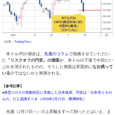
（出所：
TradingVeiw
）
米ドル/円の場合は、
先週のコラム
で指摘させていただい
た
「リスクオフの円安」の側面
が、米ドルの下落で今回だい
ぶかき消されたものの、そうした側面は実質的に
なお残って
いる
のではないかと推測される。
【参考記事】
●
新型コロナの初動対応に失敗した日本政府。円安は「日本売りその
もの」だと認識すべき（2020年2月21日、陳満咲杜）
先週（2月17日～）の上昇幅をすべて削ったとはいえ、ま