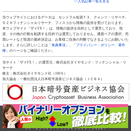
>>人気記事一覧を見る
当ウェブサイトにおけるデータは、セントラル短資ＦＸ、クォンツ・リサーチ、
ＤＺＨフィナンシャルリサーチ、フィスコから情報の提供を受けております。
本ウェブサイト「ザイFX！」は、情報の提供を目的として運営しており、投
資、その他の行動を勧誘する目的では運営しておりません。通貨ペアの選択、売
買レートなど投資の最終決定は、お客様ご自身の判断でなさるようにお願いいた
します。さらに詳しいことは
「免責事項」
、
「プライバシー・ポリシー、著作
権」
のページをご確認ください。
当サイト「ザイFX！」の運営元：株式会社ダイヤモンド・フィナンシャル・リ
サーチ
株主：株式会社ダイヤモンド社（100％）
加入協会：一般社団法人日本暗号資産ビジネス協会（ＪＣＢＡ）
免責事項
会社概要
プライバシー・ポリシー、著作権
サイトマップ
タグ一覧
広告のご案内
ダイヤモンド社のサイト
ダイヤモンド・オンライン
|
週刊ダイヤモンド
|
ザイ・オンライン
|
クリプトインサイト
|
ザイFX！