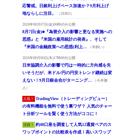
応警戒。日銀利上げペース加速か？9月利上げ
地ならしに注目。
（ZERO）
2026年08月07日(金)06時45分公開
8月7日(金)■『為替介入の影響と更なる実施への
思惑』と『米国の雇用統計の発表』、そして
『米国の金融政策への思惑(利上…
（羊飼い）
2026年08月06日(木)17時00分公開
日米協調介入の影響で円は一時的に方向感を失
いそうだが、米ドル/円の円安トレンド継続は変
えない！9月日銀会合がターニング…
（今井雅
人）
TradingView（トレーディングビュー）
人気！
の有料機能を無料で使う裏ワザ？ 人気のチャー
ト分析ツールを賢く使う方法がココに！
約40口座を調査して人気12通貨ペアのス
注目！
ワップポイントの比較表を作成！高いスワップ