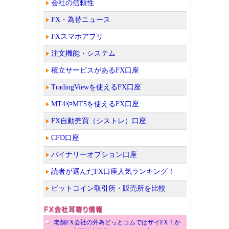
会社の信頼性
FX・為替ニュース
FXスマホアプリ
注文機能・システム
積立サービスがあるFX口座
TradingViewを使えるFX口座
MT4やMT5を使えるFX口座
FX自動売買（シストレ）口座
CFD口座
バイナリーオプション口座
読者が選んだFX口座人気ランキング！
ビットコイン取引所・販売所を比較
老舗FX会社の外為どっとコムではザイFX！か