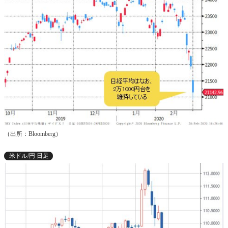
（出所：Bloomberg）
米ドル/円 日足