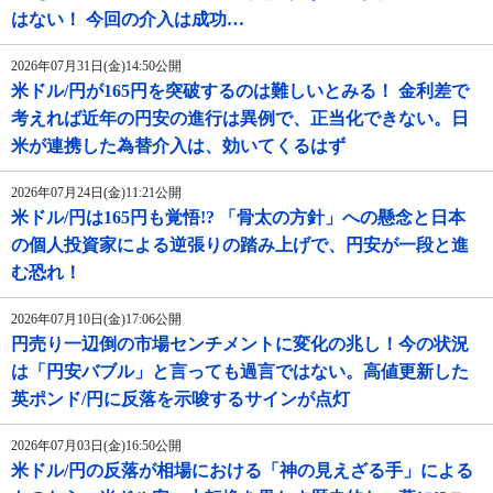
はない！ 今回の介入は成功…
2026年07月31日(金)14:50公開
米ドル/円が165円を突破するのは難しいとみる！ 金利差で
考えれば近年の円安の進行は異例で、正当化できない。日
米が連携した為替介入は、効いてくるはず
2026年07月24日(金)11:21公開
米ドル/円は165円も覚悟!? 「骨太の方針」への懸念と日本
の個人投資家による逆張りの踏み上げで、円安が一段と進
む恐れ！
2026年07月10日(金)17:06公開
円売り一辺倒の市場センチメントに変化の兆し！今の状況
は「円安バブル」と言っても過言ではない。高値更新した
英ポンド/円に反落を示唆するサインが点灯
2026年07月03日(金)16:50公開
米ドル/円の反落が相場における「神の見えざる手」による