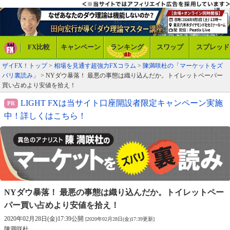
FX比較
キャンペーン
ランキング
スワップ
スプレッド
ザイFX！トップ
>
相場を見通す超強力FXコラム
>
陳満咲杜の「マーケットをズ
バリ裏読み」
> NYダウ暴落！ 最悪の事態は織り込んだか。トイレットペーパー
買い占めより安値を拾え！
LIGHT FXは当サイト口座開設者限定キャンペーン実施
中！詳しくはこちら！
NYダウ暴落！ 最悪の事態は織り込んだか。
トイレットペー
パー買い占めより安値を拾え！
2020年02月28日(金)17:39公開
[2020年02月28日(金)17:39更新]
陳満咲杜