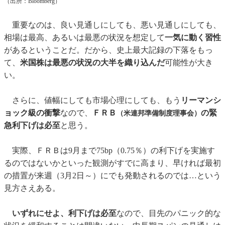
（出所：Bloomberg）
重要なのは、良い見通しにしても、悪い見通しにしても、
相場は最高、あるいは最悪の状況を想定して
一気に動く習性
があるということだ。だから、史上最大記録の下落をもっ
て、
米国株は最悪の状況の大半を織り込んだ
可能性が大き
い。
さらに、値幅にしても市場心理にしても、もう
リーマンシ
ョック級の衝撃
なので、
ＦＲＢ
の緊
（米連邦準備制度理事会）
急利下げは必至
と思う。
実際、ＦＲＢは9月まで75bp（0.75％）の利下げを実施す
るのではないかといった観測がすでに高まり、早ければ最初
の措置が来週（3月2日～）にでも発動されるのでは…という
見方さえある。
いずれにせよ、利下げは必至
なので、目先のパニック的な