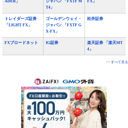
ADER」
ジャパン 「FXTF M
FX」
T4」
トレイダーズ証券
ゴールデンウェイ・
松井証券
「LIGHT FX」
ジャパン 「FXTF G
X-FX」
FXブロードネット
IG証券
楽天証券 「楽天MT
4」
>> すべて見る