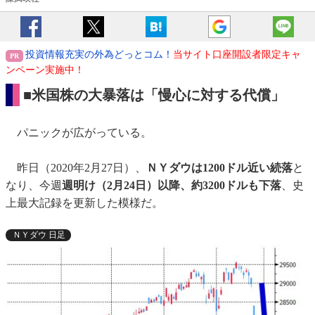
投資情報充実の外為どっとコム！
当サイト口座開設者限定キャ
ンペーン実施中！
■米国株の大暴落は「慢心に対する代償」
パニックが広がっている。
昨日（2020年2月27日）、
ＮＹダウは1200ドル近い続落
と
なり、今週
週明け（2月24日）以降、約3200ドルも下落
、史
上最大記録を更新した模様だ。
ＮＹダウ 日足