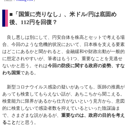
■「国策に売りなし」、米ドル/円は底固め
後、112円を回復？
良し悪しは別にして、円安自体を株高とセットで考える場
合、今回のような危機的状況において、日本株を支える要素
はどこにあるかと聞かれると、金融緩和や財政出動が一般的
に想定されやすいが、筆者はもう1つ、重要なことを見逃せ
ないかと思う。それは
今回の防疫に関する政府の姿勢、すな
わち国策
である。
新型コロナウイルス感染の疑いがあっても、医師の推薦が
あっても検査してもらえない話が、あちこちから聞こえる。
検査能力に限界があるから仕方がないという見方から、意図
的に検査しないで感染者数を抑えているといった陰謀論ま
で、さまざまな説があるが、
重要なのは、政府の目的を考え
ること
だと思う。