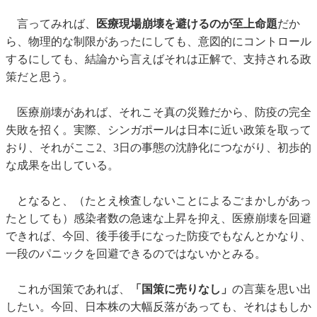
言ってみれば、
医療現場崩壊を避けるのが至上命題
だか
ら、物理的な制限があったにしても、意図的にコントロール
するにしても、結論から言えばそれは正解で、支持される政
策だと思う。
医療崩壊があれば、それこそ真の災難だから、防疫の完全
失敗を招く。実際、シンガポールは日本に近い政策を取って
おり、それがここ2、3日の事態の沈静化につながり、初歩的
な成果を出している。
となると、（たとえ検査しないことによるごまかしがあっ
たとしても）感染者数の急速な上昇を抑え、医療崩壊を回避
できれば、今回、後手後手になった防疫でもなんとかなり、
一段のパニックを回避できるのではないかとみる。
これが国策であれば、
「国策に売りなし」
の言葉を思い出
したい。今回、日本株の大幅反落があっても、それはもしか