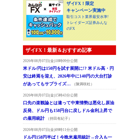
ザイFX！限定
キャンペーン実施中
取引コスト業界最安水準!
トレイダーズ証券みんな
のFX
ザイFX！最新＆おすすめ記事
2026年08月07日(金)18時09分公開
米ドル/円は150円を試す展開に!? 米ドル高・円
安は終焉を迎え、2026年中に140円の大台打診
があってもサプライズ…
（陳満咲杜）
2026年08月07日(金)15時43分公開
口先の楽観論とは違って中東情勢は悪化し原油
反発、ドル円も158円台に戻しドル金利上昇で
の雇用統計
（持田有紀子）
2026年08月07日(金)09時11分公開
ドル円158円半ば！今晩米雇用統計→介入も一