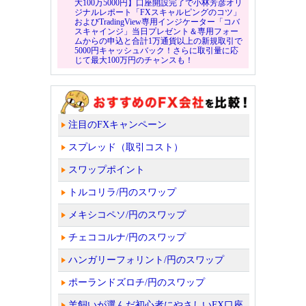
大100万5000円】口座開設完了で小林芳彦オリ
ジナルレポート「FXスキャルピングのコツ」
およびTradingView専用インジケーター「コバ
スキャインジ」当日プレゼント＆専用フォー
ムからの申込と合計1万通貨以上の新規取引で
5000円キャッシュバック！さらに取引量に応
じて最大100万円のチャンスも！
注目のFXキャンペーン
スプレッド（取引コスト）
スワップポイント
トルコリラ/円のスワップ
メキシコペソ/円のスワップ
チェココルナ/円のスワップ
ハンガリーフォリント/円のスワップ
ポーランドズロチ/円のスワップ
羊飼いが選んだ初心者にやさしいFX口座