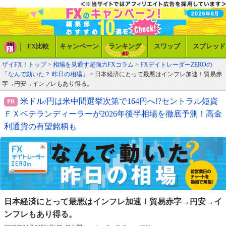
FX比較
キャンペーン
ランキング
スワップ
スプレッド
ザイFX！トップ
>
相場を見通す超強力FXコラム
>
FXデイトレーダーZEROの
「なんで動いた？ 昨日の相場」
> 日本経済にとって最悪はインフレ加速！貿易赤
字→円安→インフレもあり得る。
米ドル/円は米中間選挙次第で164円へ!?セントラル短資
ＦＸベテランディーラーが2026年後半相場を徹底予測！高金
利通貨の有望銘柄も
日本経済にとって最悪はインフレ加速！
貿易赤字→円安→イ
ンフレもあり得る。