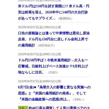
2026年08月07日(金)18時09分公開
米ドル/円は150円を試す展開に!? 米ドル高・円
安は終焉を迎え、2026年中に140円の大台打診
があってもサプライズ…
（陳満咲杜）
2026年08月07日(金)15時43分公開
口先の楽観論とは違って中東情勢は悪化し原油
反発、ドル円も158円台に戻しドル金利上昇で
の雇用統計
（持田有紀子）
2026年08月07日(金)09時11分公開
ドル円158円半ば！今晩米雇用統計→介入も一
応警戒。日銀利上げペース加速か？9月利上げ
地ならしに注目。
（ZERO）
2026年08月07日(金)06時45分公開
8月7日(金)■『為替介入の影響と更なる実施への
思惑』と『米国の雇用統計の発表』、そして
『米国の金融政策への思惑(利上…
（羊飼い）
約40口座を調査して人気12通貨ペアのス
注目！