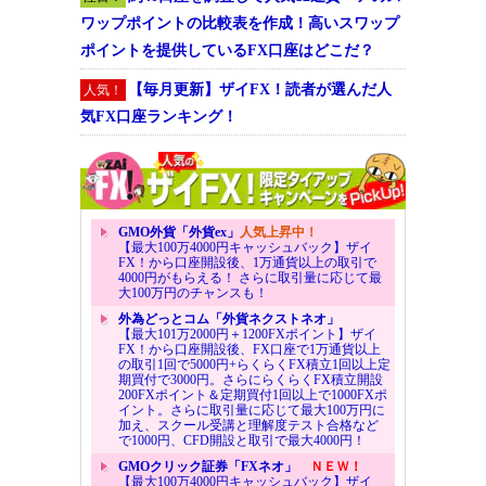
ワップポイントの比較表を作成！高いスワップ
ポイントを提供しているFX口座はどこだ？
【毎月更新】ザイFX！読者が選んだ人
人気！
気FX口座ランキング！
GMO外貨「外貨ex」
人気上昇中！
【最大100万4000円キャッシュバック】ザイ
FX！から口座開設後、1万通貨以上の取引で
4000円がもらえる！ さらに取引量に応じて最
大100万円のチャンスも！
外為どっとコム「外貨ネクストネオ」
【最大101万2000円＋1200FXポイント】ザイ
FX！から口座開設後、FX口座で1万通貨以上
の取引1回で5000円+らくらくFX積立1回以上定
期買付で3000円。さらにらくらくFX積立開設
200FXポイント＆定期買付1回以上で1000FXポ
イント。さらに取引量に応じて最大100万円に
加え、スクール受講と理解度テスト合格など
で1000円、CFD開設と取引で最大4000円！
GMOクリック証券「FXネオ」
ＮＥＷ！
【最大100万4000円キャッシュバック】ザイ