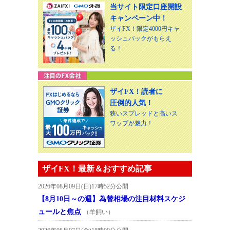
当サイト限定口座開設
キャンペーン中！
ザイFX！限定4000円キャ
ッシュバックがもらえ
る！
ザイFX！読者に
圧倒的人気！
狭いスプレッドと高いス
ワップが魅力！
ザイFX！最新＆おすすめ記事
2026年08月09日(日)17時52分公開
【8月10日～の週】為替相場の注目材料スケジ
ュールと焦点
（羊飼い）