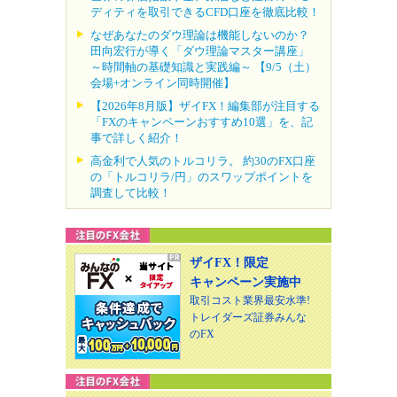
ディティを取引できるCFD口座を徹底比較！
なぜあなたのダウ理論は機能しないのか？
田向宏行が導く「ダウ理論マスター講座」
～時間軸の基礎知識と実践編～ 【9/5（土）
会場+オンライン同時開催】
【2026年8月版】ザイFX！編集部が注目する
「FXのキャンペーンおすすめ10選」を、記
事で詳しく紹介！
高金利で人気のトルコリラ。 約30のFX口座
の「トルコリラ/円」のスワップポイントを
調査して比較！
ザイFX！限定
キャンペーン実施中
取引コスト業界最安水準!
トレイダーズ証券みんな
のFX