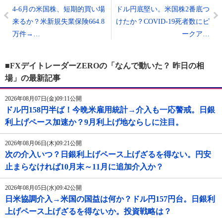
4-6月の米国株、短期的買い場
ドル円底堅い。米国株2番底つ
来るか？米新規失業保険664.8
けたか？COVID-19死者数にピ
万件→…
ークア…
■FXデイトレーダーZEROの「なんで動いた？ 昨日の相
場」の最新記事
2026年08月07日(金)09:11公開
ドル円158円半ば！今晩米雇用統計→介入も一応警戒。日銀
利上げペース加速か？9月利上げ地ならしに注目。
2026年08月06日(木)09:21公開
次の介入いつ？日銀利上げペース上げざるを得ない。円安
止まらなければ10月末～11月に追加介入か？
2026年08月05日(水)09:42公開
日米協調介入→米国の国益は何か？ドル円157円台。日銀利
上げペース上げざるを得ないか。投資戦略は？