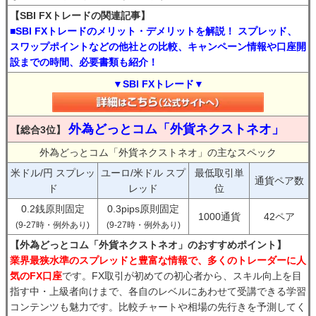
【SBI FXトレードの関連記事】
■SBI FXトレードのメリット・デメリットを解説！ スプレッド、
スワップポイントなどの他社との比較、キャンペーン情報や口座開
設までの時間、必要書類も紹介！
▼SBI FXトレード▼
外為どっとコム「外貨ネクストネオ」
【総合3位】
外為どっとコム「外貨ネクストネオ」の主なスペック
米ドル/円 スプレッ
ユーロ/米ドル スプ
最低取引単
通貨ペア数
ド
レッド
位
0.2銭原則固定
0.3pips原則固定
1000通貨
42ペア
(9-27時・例外あり)
(9-27時・例外あり)
【外為どっとコム「外貨ネクストネオ」のおすすめポイント】
業界最狭水準のスプレッドと豊富な情報で、多くのトレーダーに人
気のFX口座
です。FX取引が初めての初心者から、スキル向上を目
指す中・上級者向けまで、各自のレベルにあわせて受講できる学習
コンテンツも魅力です。比較チャートや相場の先行きを予測してく