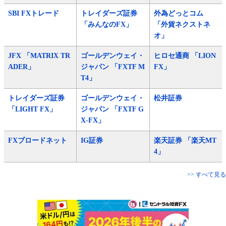
SBI FXトレード
トレイダーズ証券
外為どっとコム
「みんなのFX」
「外貨ネクストネ
オ」
JFX 「MATRIX TR
ゴールデンウェイ・
ヒロセ通商 「LION
ADER」
ジャパン 「FXTF M
FX」
T4」
トレイダーズ証券
ゴールデンウェイ・
松井証券
「LIGHT FX」
ジャパン 「FXTF G
X-FX」
FXブロードネット
IG証券
楽天証券 「楽天MT
4」
>> すべて見る