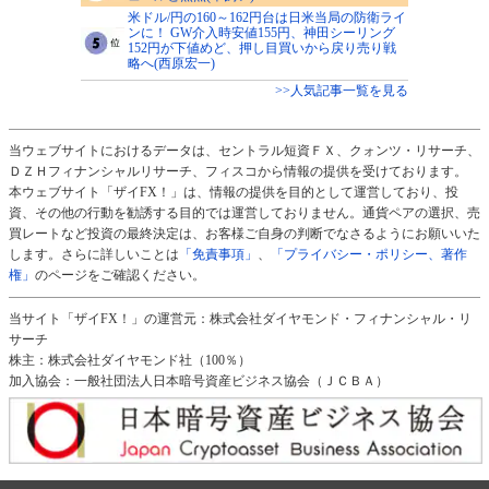
米ドル/円の160～162円台は日米当局の防衛ライ
ンに！ GW介入時安値155円、神田シーリング
152円が下値めど、押し目買いから戻り売り戦
略へ(西原宏一)
>>人気記事一覧を見る
当ウェブサイトにおけるデータは、セントラル短資ＦＸ、クォンツ・リサーチ、
ＤＺＨフィナンシャルリサーチ、フィスコから情報の提供を受けております。
本ウェブサイト「ザイFX！」は、情報の提供を目的として運営しており、投
資、その他の行動を勧誘する目的では運営しておりません。通貨ペアの選択、売
買レートなど投資の最終決定は、お客様ご自身の判断でなさるようにお願いいた
します。さらに詳しいことは
「免責事項」
、
「プライバシー・ポリシー、著作
権」
のページをご確認ください。
当サイト「ザイFX！」の運営元：株式会社ダイヤモンド・フィナンシャル・リ
サーチ
株主：株式会社ダイヤモンド社（100％）
加入協会：一般社団法人日本暗号資産ビジネス協会（ＪＣＢＡ）