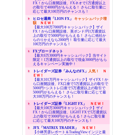
FX！から口座開設後、FXネオで1万通貨以上
の取引で4000円がもらえる！ さらに取引量に
応じて最大100万円のチャンスも！
ヒロセ通商「LION FX」
キャッシュバック増
額
ＮＥＷ！
【最大100万7000円キャッシュバック】ザイ
FX！から口座開設後、英ポンド/円1万通貨以
上の取引で5000円がもらえる！ さらに他社か
らのりかえなら2000円！ 取引量に応じて最大
100万円のチャンスも！
FXブロードネット
【最大6万3000円キャッシュバック】当サイト
限定！1万通貨以上の取引で現金3000円がもら
えるキャンペーン実施中！
トレイダーズ証券「みんなのFX」
人気！
Ｎ
ＥＷ！
【最大101万円キャッシュバック】ザイFX！か
ら口座開設後、FX口座で5万通貨以上の取引で
5000円+シストレ口座で5万通貨以上の取引で
5000円がもらえる！ さらに取引量に応じて最
大100万円のチャンスも！
トレイダーズ証券「LIGHT FX」
ＮＥＷ！
【最大100万3000円キャッシュバック】ザイ
FX！から口座開設後、LIGHT FXで5万通貨以
上の取引で3000円がもらえる！さらに取引量
に応じて最大100万円のチャンスも！
JFX「MATRIX TRADER」
ＮＥＷ！
【小林芳彦レポート＆TradingViewインジと最