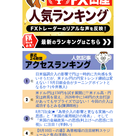
日米協調介入の影響で円は一時的に方向感を失
いそうだが、米ドル/円の円安トレンド継続は変
えない！9月日銀会合がターニングポイントと
なるか？(今井雅人)
米ドル/円は150円を試す展開に!? 米ドル高・円
安は終焉を迎え、2026年中に140円の大台打診
があってもサプライズではない！ 今回の介入は
成功するとみる(陳満咲杜)
8月7日(金)■『為替介入の影響と更なる実施への
思惑』と『米国の雇用統計の発表』、そして
『米国の金融政策への思惑(利上げへの思惑に注
視)』に注目！(羊飼い)
【8月10日～の週】為替相場の注目材料スケジ
ュールと焦点(羊飼い)