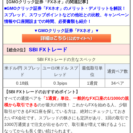
【GMOクリック証券「FXネオ」の関連記事】
■GMOクリック証券「FXネオ」のメリット・デメリットを解説！
スプレッド、スワップポイントなどの他社との比較、キャンペーン
情報や口座開設までの時間、必要書類も紹介！
▼GMOクリック証券「FXネオ」▼
SBI FXトレード
【総合2位】
SBI FXトレードの主なスペック
米ドル/円 スプレッ
ユーロ/米ドル スプ
最低取引単
通貨ペア数
ド
レッド
位
0.18銭
0.3pips
1通貨
34ペア
【SBI FXトレードのおすすめポイント】
すべての通貨ペアを
「1通貨」単位、一般的なFX口座の1/1000の規
模から取引できる
のが最大の特徴！ これからFXを始める人、少額
取引ができるFX口座を探している方は、絶対にチェックしておき
たいFX会社です。スプレッドの狭さにも定評があり、1回の取引で
1000万通貨まで注文が出せるので、取引量が増えて稼げるように
なってからも長く使い続けられます。