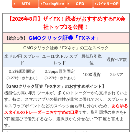
【2026年8月】ザイFX！読者がおすすめするFX会
社トップ3を公開！
GMOクリック証券「FXネオ」
【総合1位】
GMOクリック証券「FXネオ」の主なスペック
米ドル/円 スプレッ
ユーロ/米ドル スプ
最低取引単
通貨ペア数
ド
レッド
位
0.2銭原則固定
0.3pips原則固定
1000通貨
24ペア
(9-27時・例外あり)
(9-27時・例外あり)
【GMOクリック証券「FXネオ」のおすすめポイント】
機能性の高い取引ツールが、多くのトレーダーから支持されていま
す。特に、スマホアプリの操作性が非常に優れており、スプレッド
やスワップポイントなどのスペック面も申し分ないため、
あらゆる
スタイルのトレーダーにおすすめの口座
です。取引環境の良さをF
X口座選びで優先するなら、選択肢から外せないFX口座と言えま
す。