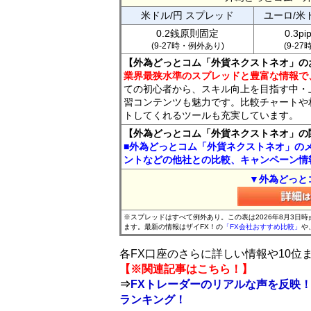
米ドル/円 スプレッド
ユーロ/米
0.2銭原則固定
0.3p
(9-27時・例外あり)
(9-2
【外為どっとコム「外貨ネクストネオ」の
業界最狭水準のスプレッドと豊富な情報で
ての初心者から、スキル向上を目指す中・
習コンテンツも魅力です。比較チャートや
トしてくれるツールも充実しています。
【外為どっとコム「外貨ネクストネオ」の
■外為どっとコム「外貨ネクストネオ」の
ントなどの他社との比較、キャンペーン情
▼外為どっと
※スプレッドはすべて例外あり。この表は2026年8月3日
ます。最新の情報はザイFX！の
「FX会社おすすめ比較」
や
各FX口座のさらに詳しい情報や10
【※関連記事はこちら！】
⇒
FXトレーダーのリアルな声を反映！
ランキング！