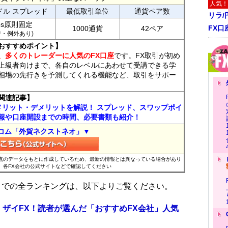
人気！
ドル スプレッド
最低取引単位
通貨ペア数
リラ
ips原則固定
FX口
1000通貨
42ペア
7時・例外あり)
おすすめポイント】
、多くのトレーダーに人気のFX口座
です。FX取引が初め
上級者向けまで、各自のレベルにあわせて受講できる学
相場の先行きを予測してくれる機能など、取引をサポー
関連記事】
メリット・デメリットを解説！ スプレッド、スワップポイ
報や口座開設までの時間、必要書類も紹介！
コム「外貨ネクストネオ」▼
時点のデータをもとに作成しているため、最新の情報とは異なっている場合があり
、各FX会社の公式サイトなどで確認してください
位までの全ランキングは、以下よりご覧ください。
 ザイFX！読者が選んだ「おすすめFX会社」人気