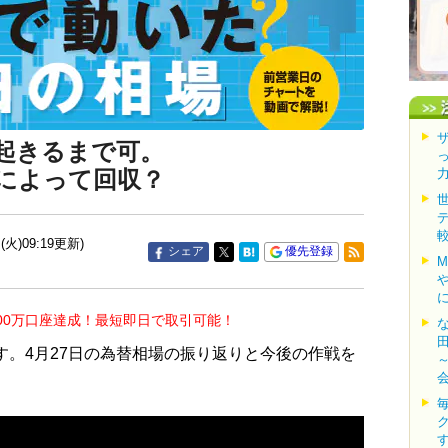
起きるまで可。
によって回収？
(火)09:19更新)
シェア
優先登録
00万口座達成！最短即日で取引可能！
す。4月27日の為替相場の振り返りと今後の作戦を