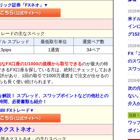
リック証券「FXネオ」▼
2026
米ドル
インに
FXトレードの主なスペック
グ15
ドル スプレッド
最低取引単位
通貨ペア数
2026
.3pips
1通貨
34ペア
FX「
のス
なFX口座の1/1000の規模から取引できる
のが最大の特
スワ
できるFX口座を探している方は、絶対にチェックしておき
評があり、1回の取引で1000万通貨まで注文が出せるの
2026
らも長く使い続けられます。
次の
トを解説！ スプレッド、スワップポイントなどの他社との
ない。
時間、必要書類も紹介！
介入
SBI FXトレード▼
注目！
ワッ
ネクストネオ」
ポイ
外貨ネクストネオ」の主なスペック