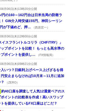
（持田有紀子）
年08月06日(木)13時20分公開
/円の160～162円台は日米当局の防衛ラ
！ GW介入時安値155円、神田シーリン
2円が下値めど、押…
（西原宏一）
年08月06日(木)12時00分公開
スイスフラン/トルコリラ（CHF/TRY）」
ワップポイントを比較！ もっとも高水準の
ップポイントを提供し…
（FX情報局）
年08月06日(木)09時21分公開
介入いつ？日銀利上げペース上げざるを得
円安止まらなければ10月末～11月に追加
か？
（ZERO）
約40口座を調査して人気12通貨ペアのス
プポイントの比較表を作成！高いスワップ
ントを提供しているFX口座はどこだ？