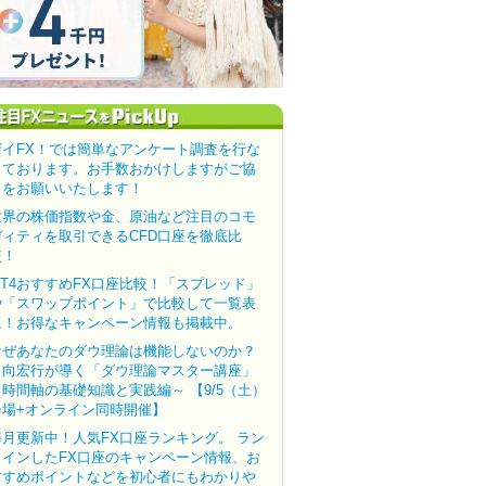
ザイFX！では簡単なアンケート調査を行な
っております。お手数おかけしますがご協
力をお願いいたします！
世界の株価指数や金、原油など注目のコモ
ディティを取引できるCFD口座を徹底比
較！
MT4おすすめFX口座比較！「スプレッド」
や「スワップポイント」で比較して一覧表
に！お得なキャンペーン情報も掲載中。
なぜあなたのダウ理論は機能しないのか？
田向宏行が導く「ダウ理論マスター講座」
～時間軸の基礎知識と実践編～ 【9/5（土）
会場+オンライン同時開催】
毎月更新中！人気FX口座ランキング。 ラン
クインしたFX口座のキャンペーン情報、お
すすめポイントなどを初心者にもわかりや