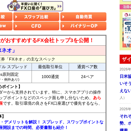
読者がおすすめするFX会社トップ3を公開！
Xネオ」
証券「FXネオ」の主なスペック
ザイ
ドル スプレッド
最低取引単位
通貨ペア数
2026
ips原則固定
日米
1000通貨
24ペア
7時・例外あり)
いそ
めポイント】
えな
ダーから支持されています。特に、スマホアプリの操作
ップポイントなどのスペック面も申し分ないため、
あら
人）
座
です。取引環境の良さをFX口座選びで優先するなら、
2026
それ
事】
ト・デメリットを解説！ スプレッド、スワップポイントな
勢、
座開設までの時間、必要書類も紹介！
膠着