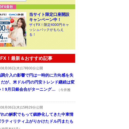
当サイト限定口座開設
キャンペーン中！
ザイFX！限定4000円キャ
ッシュバックがもらえ
る！
FX！最新＆おすすめ記事
年08月06日(木)17時00分公開
協調介入の影響で円は一時的に方向感を失
うだが、米ドル/円の円安トレンド継続は変
い！9月日銀会合がターニング…
（今井雅
年08月06日(木)15時29分公開
ぞれの解釈でもって鎮静化してきた中東情
ボラティリティ上がりかけたドル円またも