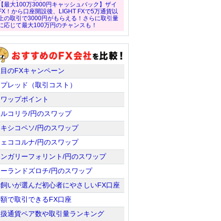
【最大100万3000円キャッシュバック】ザイ
FX！から口座開設後、LIGHT FXで5万通貨以
上の取引で3000円がもらえる！さらに取引量
に応じて最大100万円のチャンスも！
注目のFXキャンペーン
スプレッド（取引コスト）
スワップポイント
トルコリラ/円のスワップ
メキシコペソ/円のスワップ
チェココルナ/円のスワップ
ハンガリーフォリント/円のスワップ
ポーランドズロチ/円のスワップ
羊飼いが選んだ初心者にやさしいFX口座
少額で取引できるFX口座
取扱通貨ペア数や取引量ランキング