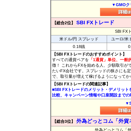
▼GMOク
SBI FXトレード
【総合2位】
SBI 
米ドル/円 スプレッド
ユーロ/米
0.18銭
0
【SBI FXトレードのおすすめポイント】
すべての通貨ペアを
「1通貨」単位、一般的
徴！ これからFXを始める人、少額取引が
たいFX会社です。スプレッドの狭さにも定
で、取引量が増えて稼げるようになってか
【SBI FXトレードの関連記事】
■SBI FXトレードのメリット・デメリッ
比較、キャンペーン情報や口座開設までの
▼
外為どっとコム「外貨
【総合3位】
外為どっとコム「