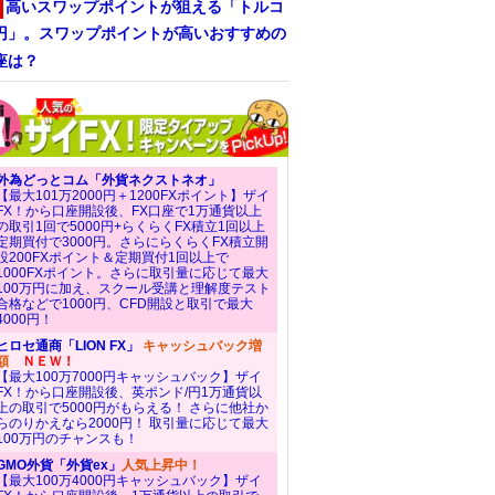
高いスワップポイントが狙える「トルコ
/円」。スワップポイントが高いおすすめの
座は？
外為どっとコム「外貨ネクストネオ」
【最大101万2000円＋1200FXポイント】ザイ
FX！から口座開設後、FX口座で1万通貨以上
の取引1回で5000円+らくらくFX積立1回以上
定期買付で3000円。さらにらくらくFX積立開
設200FXポイント＆定期買付1回以上で
1000FXポイント。さらに取引量に応じて最大
100万円に加え、スクール受講と理解度テスト
合格などで1000円、CFD開設と取引で最大
4000円！
ヒロセ通商「LION FX」
キャッシュバック増
額
ＮＥＷ！
【最大100万7000円キャッシュバック】ザイ
FX！から口座開設後、英ポンド/円1万通貨以
上の取引で5000円がもらえる！ さらに他社か
らのりかえなら2000円！ 取引量に応じて最大
100万円のチャンスも！
GMO外貨「外貨ex」
人気上昇中！
【最大100万4000円キャッシュバック】ザイ