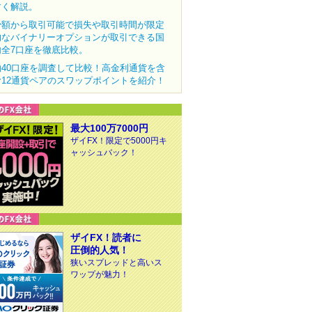
すく解説。
少額から取引可能で損失や取引時間が限定
的なバイナリーオプションが取引できる国
内全7口座を徹底比較。
約40口座を調査して比較！高金利通貨を含
む12通貨ペアのスワップポイントを紹介！
最大100万7000円
ザイFX！限定で5000円キ
ャッシュバック！
ザイFX！読者に
圧倒的人気！
狭いスプレッドと高いス
ワップが魅力！