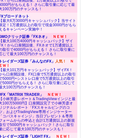
FX！から口座開設後、1万通貨以上の取引で
4000円がもらえる！ さらに取引量に応じて最
大100万円のチャンスも！
FXブロードネット
【最大6万3000円キャッシュバック】当サイト
限定！1万通貨以上の取引で現金3000円がもら
えるキャンペーン実施中！
GMOクリック証券「FXネオ」
ＮＥＷ！
【最大100万4000円キャッシュバック】ザイ
FX！から口座開設後、FXネオで1万通貨以上
の取引で4000円がもらえる！ さらに取引量に
応じて最大100万円のチャンスも！
トレイダーズ証券「みんなのFX」
人気！
Ｎ
ＥＷ！
【最大101万円キャッシュバック】ザイFX！
から口座開設後、FX口座で5万通貨以上の取引
で5000円+シストレ口座で5万通貨以上の取引
で5000円がもらえる！ さらに取引量に応じて
最大100万円のチャンスも！
JFX「MATRIX TRADER」
ＮＥＷ！
【小林芳彦レポート＆TradingViewインジと最
大100万5000円】口座開設完了で小林芳彦オ
リジナルレポート「FXスキャルピングのコ
ツ」およびTradingView専用インジケーター
「コバスキャインジ」当日プレゼント＆専用
フォームからの申込と合計1万通貨以上の新規
取引で5000円キャッシュバック！さらに取引
量に応じて最大100万円のチャンスも！
トレイダーズ証券「LIGHT FX」
ＮＥＷ！