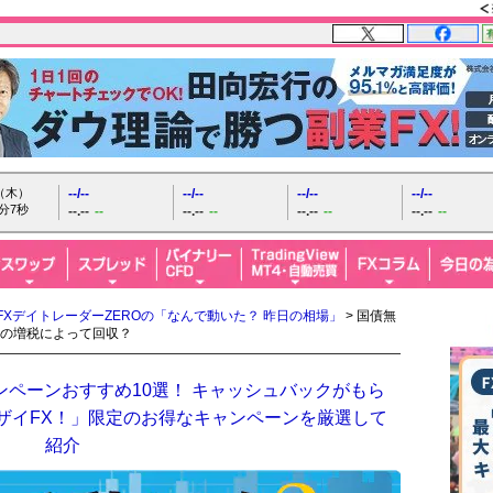
日（木）
--/--
--/--
--/--
--/--
分8秒
--.--
--
--.--
--
--.--
--
--.--
--
FXデイトレーダーZEROの「なんで動いた？ 昨日の相場」
> 国債無
の増税によって回収？
ンペーンおすすめ10選！ キャッシュバックがもら
「ザイFX！」限定のお得なキャンペーンを厳選して
紹介