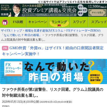
FX比較
キャンペーン
ランキング
スワップ
スプレッド
ザイFX！トップ
>
相場を見通す超強力FXコラム
>
FXデイトレーダーZEROの
「なんで動いた？ 昨日の相場」
> ファウチ所長が第2波警告、リスク回避。グラ
ム上院議員の対中制裁法案も重し。
GMO外貨「外貨ex」はザイFX！経由の口座開設者限定
キャンペーン実施中！
ファウチ所長が第2波警告、リスク回避。
グラム上院議員の
対中制裁法案も重し。
2020年05月13日(水)10:09公開
[2020年05月13日(水)10:09更新]
ZERO