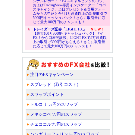
ジナルレポート「FXスキャルピングのコツ」
およびTradingView専用インジケーター「コバ
スキャインジ」当日プレゼント＆専用フォー
ムからの申込と合計1万通貨以上の新規取引で
5000円キャッシュバック！さらに取引量に応
じて最大100万円のチャンスも！
トレイダーズ証券「LIGHT FX」
ＮＥＷ！
【最大100万3000円キャッシュバック】ザイ
FX！から口座開設後、LIGHT FXで5万通貨以
上の取引で3000円がもらえる！さらに取引量
に応じて最大100万円のチャンスも！
注目のFXキャンペーン
スプレッド（取引コスト）
スワップポイント
トルコリラ/円のスワップ
メキシコペソ/円のスワップ
チェココルナ/円のスワップ
ハンガリーフォリント/円のスワップ