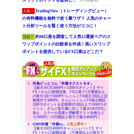
スワップポイントを提供し…
（FX情報局）
TradingView（トレーディングビュー）
人気！
の有料機能を無料で使う裏ワザ？ 人気のチャー
ト分析ツールを賢く使う方法がココに！
約40口座を調査して人気12通貨ペアのス
注目！
ワップポイントの比較表を作成！高いスワップ
ポイントを提供しているFX口座はどこだ？
外為どっとコム「外貨ネクストネオ」
【最大101万2000円＋1200FXポイント】ザイ
FX！から口座開設後、FX口座で1万通貨以上
の取引1回で5000円+らくらくFX積立1回以上定
期買付で3000円。さらにらくらくFX積立開設
200FXポイント＆定期買付1回以上で1000FXポ
イント。さらに取引量に応じて最大100万円に
加え、スクール受講と理解度テスト合格など
で1000円、CFD開設と取引で最大4000円！
GMO外貨「外貨ex」
人気上昇中！
【最大100万4000円キャッシュバック】ザイ
FX！から口座開設後、1万通貨以上の取引で