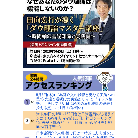
8月6日(木)■『為替介入の影響と更なる実施への
思惑(先週と週明けに実施あり)』と『イラン情
勢』、そして『明日に米国の雇用統計の発表を
控える点』に注目！(羊飼い)
米ドル/円の160～162円台は日米当局の防衛ライ
ンに！ GW介入時安値155円、神田シーリング
152円が下値めど、押し目買いから戻り売り戦
略へ(西原宏一)
日米協調介入の影響で円は一時的に方向感を失
いそうだが、米ドル/円の円安トレンド継続は変