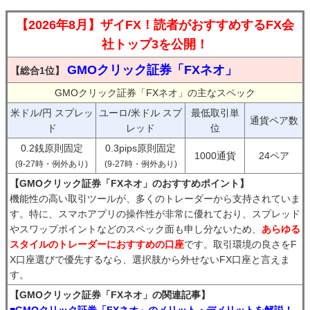
【2026年8月】ザイFX！読者がおすすめするFX会
社トップ3を公開！
GMOクリック証券「FXネオ」
【総合1位】
GMOクリック証券「FXネオ」の主なスペック
米ドル/円 スプレッ
ユーロ/米ドル スプ
最低取引単
通貨ペア数
ド
レッド
位
0.2銭原則固定
0.3pips原則固定
1000通貨
24ペア
(9-27時・例外あり)
(9-27時・例外あり)
【GMOクリック証券「FXネオ」のおすすめポイント】
機能性の高い取引ツールが、多くのトレーダーから支持されていま
す。特に、スマホアプリの操作性が非常に優れており、スプレッド
やスワップポイントなどのスペック面も申し分ないため、
あらゆる
スタイルのトレーダーにおすすめの口座
です。取引環境の良さをF
X口座選びで優先するなら、選択肢から外せないFX口座と言えま
す。
【GMOクリック証券「FXネオ」の関連記事】