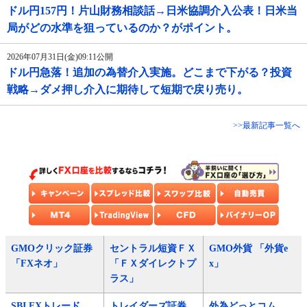
ドル円157円！片山財務相談話→日米協調介入公表！日米当
局がどの水準を狙っているのか？がポイント。
2026年07月31日(金)09:11公開
ドル円急落！追加の為替介入実施。どこまで下がる？投資
戦略→ダメ押し介入に期待して短期で戻り売り。
>>最新記事一覧へ
GMOクリック証券
セントラル短資ＦＸ
GMO外貨 「外貨e
「FXネオ」
「ＦＸダイレクトプ
x」
ラス」
SBI FXトレード
トレイダーズ証券
外為どっとコム