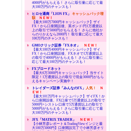
4000円がもらえる！ さらに取引量に応じて最
大100万円のチャンスも！
ヒロセ通商「LION FX」
キャッシュバック増
額
ＮＥＷ！
【最大100万7000円キャッシュバック】ザイ
FX！から口座開設後、英ポンド/円1万通貨以
上の取引で5000円がもらえる！ さらに他社か
らのりかえなら2000円！ 取引量に応じて最大
100万円のチャンスも！
GMOクリック証券「FXネオ」
ＮＥＷ！
【最大100万4000円キャッシュバック】ザイ
FX！から口座開設後、FXネオで1万通貨以上
の取引で4000円がもらえる！ さらに取引量に
応じて最大100万円のチャンスも！
FXブロードネット
【最大6万3000円キャッシュバック】当サイト
限定！1万通貨以上の取引で現金3000円がもら
えるキャンペーン実施中！
トレイダーズ証券「みんなのFX」
人気！
Ｎ
ＥＷ！
【最大101万円キャッシュバック】ザイFX！か
ら口座開設後、FX口座で5万通貨以上の取引で
5000円+シストレ口座で5万通貨以上の取引で
5000円がもらえる！ さらに取引量に応じて最
大100万円のチャンスも！
JFX「MATRIX TRADER」
ＮＥＷ！
【小林芳彦レポート＆TradingViewインジと最
大100万5000円】口座開設完了で小林芳彦オリ