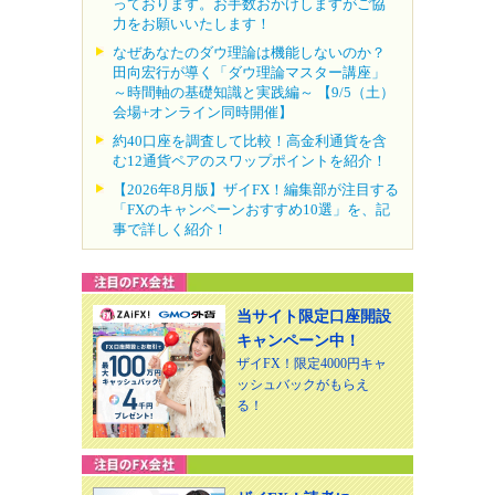
っております。お手数おかけしますがご協
力をお願いいたします！
なぜあなたのダウ理論は機能しないのか？
田向宏行が導く「ダウ理論マスター講座」
～時間軸の基礎知識と実践編～ 【9/5（土）
会場+オンライン同時開催】
約40口座を調査して比較！高金利通貨を含
む12通貨ペアのスワップポイントを紹介！
【2026年8月版】ザイFX！編集部が注目する
「FXのキャンペーンおすすめ10選」を、記
事で詳しく紹介！
当サイト限定口座開設
キャンペーン中！
ザイFX！限定4000円キャ
ッシュバックがもらえ
る！