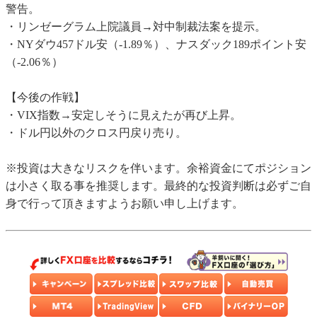
警告。
・リンゼーグラム上院議員→対中制裁法案を提示。
・NYダウ457ドル安（-1.89％）、ナスダック189ポイント安
（-2.06％）
【今後の作戦】
・VIX指数→安定しそうに見えたが再び上昇。
・ドル円以外のクロス円戻り売り。
※投資は大きなリスクを伴います。余裕資金にてポジション
は小さく取る事を推奨します。最終的な投資判断は必ずご自
身で行って頂きますようお願い申し上げます。