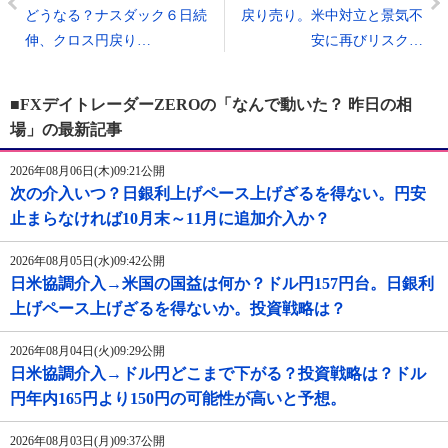
どうなる？ナスダック６日続
戻り売り。米中対立と景気不
伸、クロス円戻り…
安に再びリスク…
■FXデイトレーダーZEROの「なんで動いた？ 昨日の相
場」の最新記事
2026年08月06日(木)09:21公開
次の介入いつ？日銀利上げペース上げざるを得ない。円安
止まらなければ10月末～11月に追加介入か？
2026年08月05日(水)09:42公開
日米協調介入→米国の国益は何か？ドル円157円台。日銀利
上げペース上げざるを得ないか。投資戦略は？
2026年08月04日(火)09:29公開
日米協調介入→ドル円どこまで下がる？投資戦略は？ドル
円年内165円より150円の可能性が高いと予想。
2026年08月03日(月)09:37公開