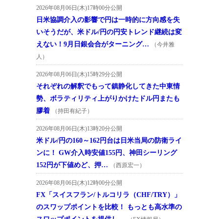
2026年08月06日(木)17時00分公開
日米協調介入の影響で円は一時的に方向感を失
いそうだが、米ドル/円の円安トレンド継続は変
えない！9月日銀会合がターニング…
（今井雅
人）
2026年08月06日(木)15時29分公開
それぞれの解釈でもって鎮静化してきた中東情
勢、ボラティリティ上がりかけたドル円またも
膠着
（持田有紀子）
2026年08月06日(木)13時20分公開
米ドル/円の160～162円台は日米当局の防衛ライ
ンに！ GW介入時安値155円、神田シーリング
152円が下値めど、押…
（西原宏一）
2026年08月06日(木)12時00分公開
FX「スイスフラン/トルコリラ（CHF/TRY）」
のスワップポイントを比較！ もっとも高水準の