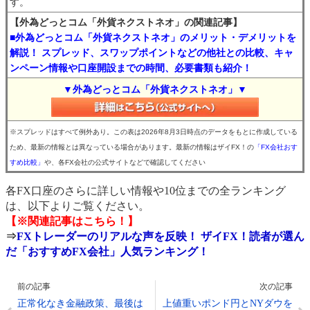
す。
【外為どっとコム「外貨ネクストネオ」の関連記事】
■外為どっとコム「外貨ネクストネオ」のメリット・デメリットを
解説！ スプレッド、スワップポイントなどの他社との比較、キャ
ンペーン情報や口座開設までの時間、必要書類も紹介！
▼外為どっとコム「外貨ネクストネオ」▼
※スプレッドはすべて例外あり。この表は2026年8月3日時点のデータをもとに作成している
ため、最新の情報とは異なっている場合があります。最新の情報はザイFX！の
「FX会社おす
すめ比較」
や、各FX会社の公式サイトなどで確認してください
各FX口座のさらに詳しい情報や10位までの全ランキング
は、以下よりご覧ください。
【※関連記事はこちら！】
⇒
FXトレーダーのリアルな声を反映！ ザイFX！読者が選ん
だ「おすすめFX会社」人気ランキング！
前の記事
次の記事
正常化なき金融政策、最後は
上値重いポンド円とNYダウを