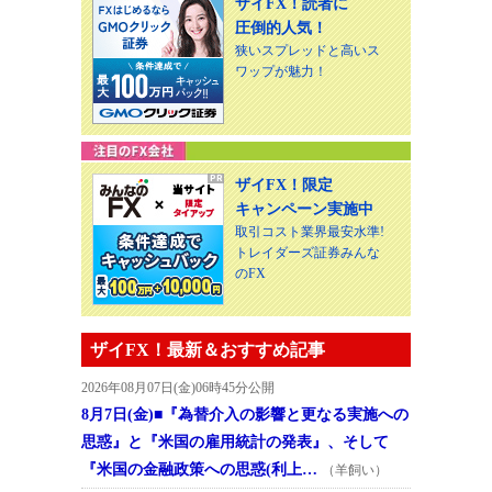
ザイFX！読者に
圧倒的人気！
狭いスプレッドと高いス
ワップが魅力！
ザイFX！限定
キャンペーン実施中
取引コスト業界最安水準!
トレイダーズ証券みんな
のFX
ザイFX！最新＆おすすめ記事
2026年08月07日(金)06時45分公開
8月7日(金)■『為替介入の影響と更なる実施への
思惑』と『米国の雇用統計の発表』、そして
『米国の金融政策への思惑(利上…
（羊飼い）