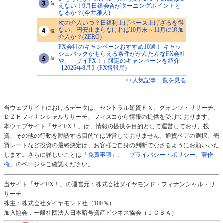
えない！9月日銀会合がターニングポイントと
なるか？(今井雅人)
次の介入いつ？日銀利上げペース上げざるを得
ない。円安止まらなければ10月末～11月に追加
介入か？(ZERO)
FX会社のキャンペーンおすすめ10選！ キャッ
シュバックがもらえる条件がかんたんなFX会社
や、「ザイFX！」限定のキャンペーンを紹介
【2026年8月】(FX情報局)
>>人気記事一覧を見る
当ウェブサイトにおけるデータは、セントラル短資ＦＸ、クォンツ・リサーチ、
ＤＺＨフィナンシャルリサーチ、フィスコから情報の提供を受けております。
本ウェブサイト「ザイFX！」は、情報の提供を目的として運営しており、投
資、その他の行動を勧誘する目的では運営しておりません。通貨ペアの選択、売
買レートなど投資の最終決定は、お客様ご自身の判断でなさるようにお願いいた
します。さらに詳しいことは
「免責事項」
、
「プライバシー・ポリシー、著作
権」
のページをご確認ください。
当サイト「ザイFX！」の運営元：株式会社ダイヤモンド・フィナンシャル・リ
サーチ
株主：株式会社ダイヤモンド社（100％）
加入協会：一般社団法人日本暗号資産ビジネス協会（ＪＣＢＡ）