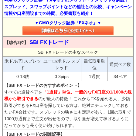
■GMOクリック証券「FXネオ」のメリット・デメリットを解説！
スプレッド、スワップポイントなどの他社との比較、キャンペーン
情報や口座開設までの時間、必要書類も紹介！
▼GMOクリック証券「FXネオ」▼
SBI FXトレード
【総合2位】
SBI FXトレードの主なスペック
米ドル/円 スプレッ
ユーロ/米ドル スプ
最低取引単
通貨ペア数
ド
レッド
位
0.18銭
0.3pips
1通貨
34ペア
【SBI FXトレードのおすすめポイント】
すべての通貨ペアを
「1通貨」単位、一般的なFX口座の1/1000の規
模から取引できる
のが最大の特徴！ これからFXを始める人、少額
取引ができるFX口座を探している方は、絶対にチェックしておき
たいFX会社です。スプレッドの狭さにも定評があり、1回の取引で
1000万通貨まで注文が出せるので、取引量が増えて稼げるように
なってからも長く使い続けられます。
【SBI FXトレードの関連記事】