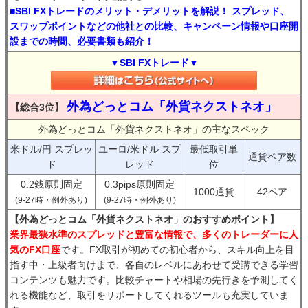
■SBI FXトレードのメリット・デメリットを解説！ スプレッド、
スワップポイントなどの他社との比較、キャンペーン情報や口座開
設までの時間、必要書類も紹介！
▼SBI FXトレード▼
外為どっとコム「外貨ネクストネオ」
【総合3位】
外為どっとコム「外貨ネクストネオ」の主なスペック
米ドル/円 スプレッ
ユーロ/米ドル スプ
最低取引単
通貨ペア数
ド
レッド
位
0.2銭原則固定
0.3pips原則固定
1000通貨
42ペア
(9-27時・例外あり)
(9-27時・例外あり)
【外為どっとコム「外貨ネクストネオ」のおすすめポイント】
業界最狭水準のスプレッドと豊富な情報で、多くのトレーダーに人
気のFX口座
です。FX取引が初めての初心者から、スキル向上を目
指す中・上級者向けまで、各自のレベルにあわせて受講できる学習
コンテンツも魅力です。比較チャートや相場の先行きを予測してく
れる機能など、取引をサポートしてくれるツールも充実していま