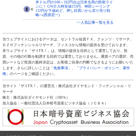
米ドル/円の160～162円台は日米当局の防衛ライ
ンに！ GW介入時安値155円、神田シーリング
152円が下値めど、押し目買いから戻り売り戦
略へ(西原宏一)
>>人気記事一覧を見る
当ウェブサイトにおけるデータは、セントラル短資ＦＸ、クォンツ・リサーチ、
ＤＺＨフィナンシャルリサーチ、フィスコから情報の提供を受けております。
本ウェブサイト「ザイFX！」は、情報の提供を目的として運営しており、投
資、その他の行動を勧誘する目的では運営しておりません。通貨ペアの選択、売
買レートなど投資の最終決定は、お客様ご自身の判断でなさるようにお願いいた
します。さらに詳しいことは
「免責事項」
、
「プライバシー・ポリシー、著作
権」
のページをご確認ください。
当サイト「ザイFX！」の運営元：株式会社ダイヤモンド・フィナンシャル・リ
サーチ
株主：株式会社ダイヤモンド社（100％）
加入協会：一般社団法人日本暗号資産ビジネス協会（ＪＣＢＡ）