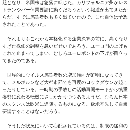
題となり、米国株は急落に転じた。カリフォルニア州がレス
トランやバー休業要請に動くだろうという報道が出てきたか
らだ。すでに感染者数も多く出ていたので、これ自体は予想
されたことであった。
それよりもこれから本格化する企業決算の前に、高くなり
すぎた株価の調整を急いだせいであろう。ユーロ円の上げも
これで止まってしまい、むしろユーロポンドの下げが目立っ
てきたのである。
世界的にウイルス感染者数の増加傾向が鮮明になってき
て、メルボルンなど大都市部でも再度のロックダウンが起こ
ったりしている。一時期の手放しの活動再開モードから慎重
姿勢に変わる転機にさしかかりつつあるようだ。むろん日本
のスタンスは欧米に追随するものになる。欧米率先して自粛
要請することはないだろう。
そうした状況において心配されているのは、制限の緩和の