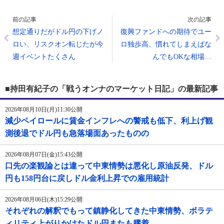
前の記事
次の記事
想定通りだがドル円の下げノ
復興ファンドへの期待でユー
ロい、リスクオン転じたが今
ロ独歩高、慣れてしまえばな
週イベントたくさん
んでもOKな相場…
■持田有紀子の「戦うオンナのマーケット日記」の最新記事
2026年08月10日(月)11:30公開
減少ペイロールに賃金インフレへの警戒も低下、利上げ観
測後退でドル円も急落場面あったものの
2026年08月07日(金)15:43公開
口先の楽観論とは違って中東情勢は悪化し原油反発、ドル
円も158円台に戻しドル金利上昇での雇用統計
2026年08月06日(木)15:29公開
それぞれの解釈でもって鎮静化してきた中東情勢、ボラテ
ィリティ上がりかけたドル円またも膠着