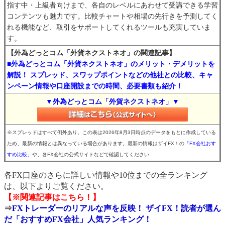
指す中・上級者向けまで、各自のレベルにあわせて受講できる学習
コンテンツも魅力です。比較チャートや相場の先行きを予測してく
れる機能など、取引をサポートしてくれるツールも充実していま
す。
【外為どっとコム「外貨ネクストネオ」の関連記事】
■外為どっとコム「外貨ネクストネオ」のメリット・デメリットを
解説！ スプレッド、スワップポイントなどの他社との比較、キャ
ンペーン情報や口座開設までの時間、必要書類も紹介！
▼外為どっとコム「外貨ネクストネオ」▼
※スプレッドはすべて例外あり。この表は2026年8月3日時点のデータをもとに作成している
ため、最新の情報とは異なっている場合があります。最新の情報はザイFX！の
「FX会社おす
すめ比較」
や、各FX会社の公式サイトなどで確認してください
各FX口座のさらに詳しい情報や10位までの全ランキング
は、以下よりご覧ください。
【※関連記事はこちら！】
⇒
FXトレーダーのリアルな声を反映！ ザイFX！読者が選ん
だ「おすすめFX会社」人気ランキング！