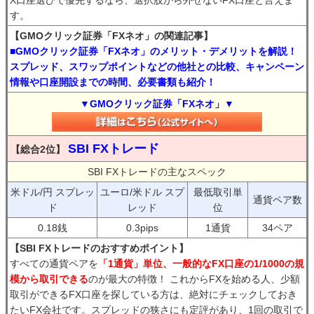
X口座選びで優先するなら、選択肢から外せないFX口座と言えま
す。
【GMOクリック証券「FXネオ」の関連記事】
■GMOクリック証券「FXネオ」のメリット・デメリットを解説！
スプレッド、スワップポイントなどの他社との比較、キャンペーン
情報や口座開設までの時間、必要書類も紹介！
▼GMOクリック証券「FXネオ」▼
SBI FXトレード
【総合2位】
SBI FXトレードの主なスペック
米ドル/円 スプレッ
ユーロ/米ドル スプ
最低取引単
通貨ペア数
ド
レッド
位
0.18銭
0.3pips
1通貨
34ペア
【SBI FXトレードのおすすめポイント】
すべての通貨ペアを
「1通貨」単位、一般的なFX口座の1/1000の規
模から取引できる
のが最大の特徴！ これからFXを始める人、少額
取引ができるFX口座を探している方は、絶対にチェックしておき
たいFX会社です。スプレッドの狭さにも定評があり、1回の取引で