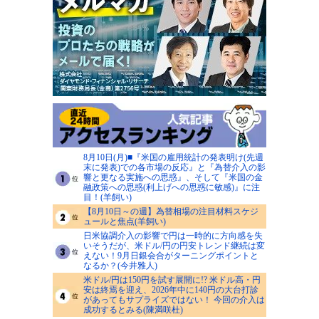
8月10日(月)■『米国の雇用統計の発表明け(先週
末に発表)での各市場の反応』と『為替介入の影
響と更なる実施への思惑』、そして『米国の金
融政策への思惑(利上げへの思惑に敏感)』に注
目！(羊飼い)
【8月10日～の週】為替相場の注目材料スケジ
ュールと焦点(羊飼い)
日米協調介入の影響で円は一時的に方向感を失
いそうだが、米ドル/円の円安トレンド継続は変
えない！9月日銀会合がターニングポイントと
なるか？(今井雅人)
米ドル/円は150円を試す展開に!? 米ドル高・円
安は終焉を迎え、2026年中に140円の大台打診
があってもサプライズではない！ 今回の介入は
成功するとみる(陳満咲杜)