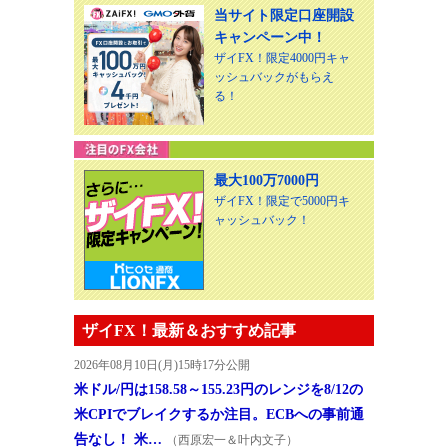
当サイト限定口座開設
キャンペーン中！
ザイFX！限定4000円キャ
ッシュバックがもらえ
る！
最大100万7000円
ザイFX！限定で5000円キ
ャッシュバック！
ザイFX！最新＆おすすめ記事
2026年08月10日(月)15時17分公開
米ドル/円は158.58～155.23円のレンジを8/12の
米CPIでブレイクするか注目。ECBへの事前通
告なし！ 米…
（西原宏一＆叶内文子）