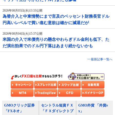
2026年08月05日(水)13:33公開
為替介入と中東情勢にまで言及のベッセント財務長官ドル
円高いレベルで買い進む意欲は確かに減退だが
2026年08月04日(火)15:37公開
米国の介入で米債売りの懸念やわらぎドル金利も低下、た
だ演出効果でのドル円下落はあまり続かないかも
>>最新記事一覧へ
GMOクリック証券
セントラル短資ＦＸ
GMO外貨 「外貨e
「FXネオ」
「ＦＸダイレクトプ
x」