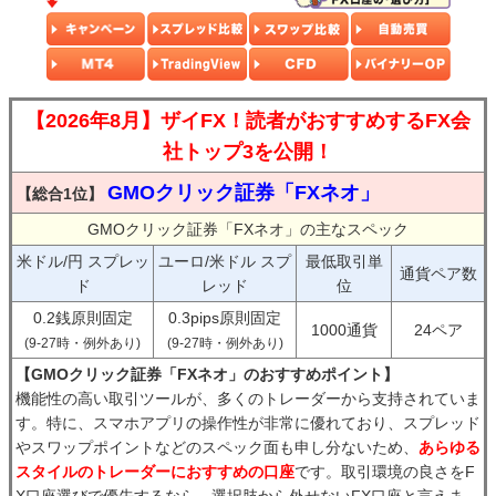
【2026年8月】ザイFX！読者がおすすめするFX会
社トップ3を公開！
GMOクリック証券「FXネオ」
【総合1位】
GMOクリック証券「FXネオ」の主なスペック
米ドル/円 スプレッ
ユーロ/米ドル スプ
最低取引単
通貨ペア数
ド
レッド
位
0.2銭原則固定
0.3pips原則固定
1000通貨
24ペア
(9-27時・例外あり)
(9-27時・例外あり)
【GMOクリック証券「FXネオ」のおすすめポイント】
機能性の高い取引ツールが、多くのトレーダーから支持されていま
す。特に、スマホアプリの操作性が非常に優れており、スプレッド
やスワップポイントなどのスペック面も申し分ないため、
あらゆる
スタイルのトレーダーにおすすめの口座
です。取引環境の良さをF