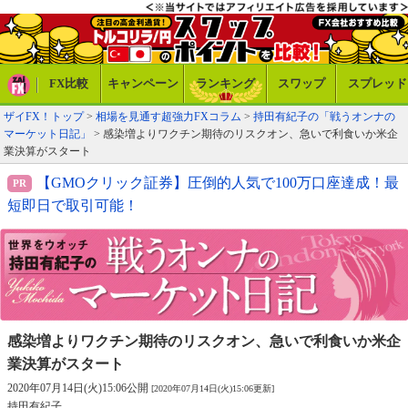
FX比較
キャンペーン
ランキング
スワップ
スプレッド
ザイFX！トップ
>
相場を見通す超強力FXコラム
>
持田有紀子の「戦うオンナの
マーケット日記」
> 感染増よりワクチン期待のリスクオン、急いで利食いか米企
業決算がスタート
【GMOクリック証券】圧倒的人気で100万口座達成！最
短即日で取引可能！
感染増よりワクチン期待のリスクオン、
急いで利食いか米企
業決算がスタート
2020年07月14日(火)15:06公開
[2020年07月14日(火)15:06更新]
持田有紀子