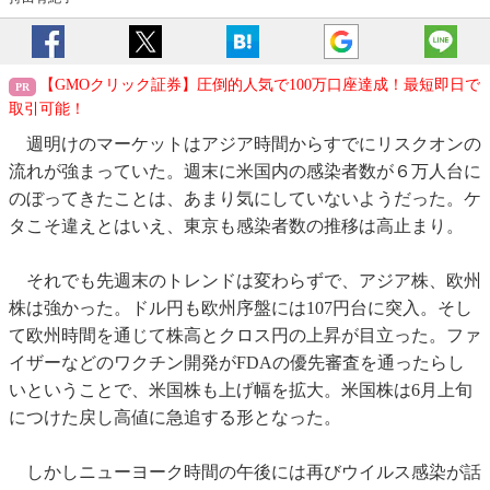
【GMOクリック証券】圧倒的人気で100万口座達成！最短即日で
取引可能！
週明けのマーケットはアジア時間からすでにリスクオンの
流れが強まっていた。週末に米国内の感染者数が６万人台に
のぼってきたことは、あまり気にしていないようだった。ケ
タこそ違えとはいえ、東京も感染者数の推移は高止まり。
それでも先週末のトレンドは変わらずで、アジア株、欧州
株は強かった。ドル円も欧州序盤には107円台に突入。そし
て欧州時間を通じて株高とクロス円の上昇が目立った。ファ
イザーなどのワクチン開発がFDAの優先審査を通ったらし
いということで、米国株も上げ幅を拡大。米国株は6月上旬
につけた戻し高値に急追する形となった。
しかしニューヨーク時間の午後には再びウイルス感染が話