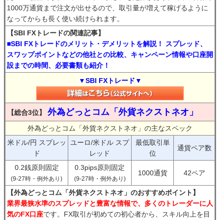
1000万通貨まで注文が出せるので、取引量が増えて稼げるように
なってからも長く使い続けられます。
【SBI FXトレードの関連記事】
■SBI FXトレードのメリット・デメリットを解説！ スプレッド、
スワップポイントなどの他社との比較、キャンペーン情報や口座開
設までの時間、必要書類も紹介！
▼SBI FXトレード▼
外為どっとコム「外貨ネクストネオ」
【総合3位】
外為どっとコム「外貨ネクストネオ」の主なスペック
米ドル/円 スプレッ
ユーロ/米ドル スプ
最低取引単
通貨ペア数
ド
レッド
位
0.2銭原則固定
0.3pips原則固定
1000通貨
42ペア
(9-27時・例外あり)
(9-27時・例外あり)
【外為どっとコム「外貨ネクストネオ」のおすすめポイント】
業界最狭水準のスプレッドと豊富な情報で、多くのトレーダーに人
気のFX口座
です。FX取引が初めての初心者から、スキル向上を目