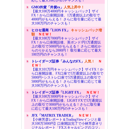
応じて最大100万円のチャンスも！
GMO外貨「外貨ex」
人気上昇中！
【最大100万4000円キャッシュバック】ザイ
FX！から口座開設後、1万通貨以上の取引で
4000円がもらえる！ さらに取引量に応じて最
大100万円のチャンスも！
ヒロセ通商「LION FX」
キャッシュバック増
額
ＮＥＷ！
【最大100万7000円キャッシュバック】ザイ
FX！から口座開設後、英ポンド/円1万通貨以
上の取引で5000円がもらえる！ さらに他社か
らのりかえなら2000円！ 取引量に応じて最大
100万円のチャンスも！
トレイダーズ証券「みんなのFX」
人気！
Ｎ
ＥＷ！
【最大101万円キャッシュバック】ザイFX！か
ら口座開設後、FX口座で5万通貨以上の取引で
5000円+シストレ口座で5万通貨以上の取引で
5000円がもらえる！ さらに取引量に応じて最
大100万円のチャンスも！
トレイダーズ証券「LIGHT FX」
ＮＥＷ！
【最大100万3000円キャッシュバック】ザイ
FX！から口座開設後、LIGHT FXで5万通貨以
上の取引で3000円がもらえる！さらに取引量
に応じて最大100万円のチャンスも！
JFX「MATRIX TRADER」
ＮＥＷ！
【小林芳彦レポート＆TradingViewインジと最
大100万5000円】口座開設完了で小林芳彦オリ
ジナルレポート「FXスキャルピングのコツ」