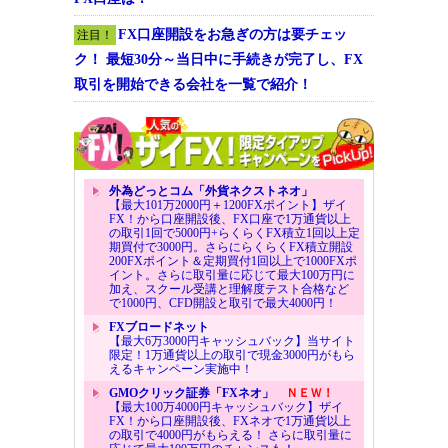
FX口座開設をお急ぎの方は要チェッ
注目！
ク！ 最短30分～当日中に手続きが完了し、FX
取引を開始できる会社を一覧で紹介！
外為どっとコム「外貨ネクストネオ」
【最大101万2000円＋1200FXポイント】ザイ
FX！から口座開設後、FX口座で1万通貨以上
の取引1回で5000円+らくらくFX積立1回以上定
期買付で3000円。さらにらくらくFX積立開設
200FXポイント＆定期買付1回以上で1000FXポ
イント。さらに取引量に応じて最大100万円に
加え、スクール受講と理解度テスト合格など
で1000円、CFD開設と取引で最大4000円！
FXブロードネット
【最大6万3000円キャッシュバック】当サイト
限定！1万通貨以上の取引で現金3000円がもら
えるキャンペーン実施中！
GMOクリック証券「FXネオ」
ＮＥＷ！
【最大100万4000円キャッシュバック】ザイ
FX！から口座開設後、FXネオで1万通貨以上
の取引で4000円がもらえる！ さらに取引量に