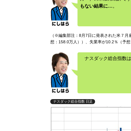
もない結果に…
。
（※編集部注：8月7日に発表された米７月雇
想：158.0万人））、失業率が10.2％（予想
ナスダック総合指数は
ナスダック総合指数 日足