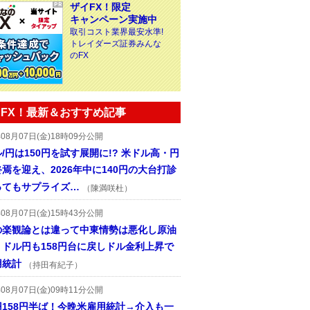
ザイFX！限定
キャンペーン実施中
取引コスト業界最安水準!
トレイダーズ証券みんな
のFX
FX！最新＆おすすめ記事
年08月07日(金)18時09分公開
/円は150円を試す展開に!? 米ドル高・円
焉を迎え、2026年中に140円の大台打診
ってもサプライズ…
（陳満咲杜）
年08月07日(金)15時43分公開
の楽観論とは違って中東情勢は悪化し原油
、ドル円も158円台に戻しドル金利上昇で
用統計
（持田有紀子）
年08月07日(金)09時11分公開
円158円半ば！今晩米雇用統計→介入も一