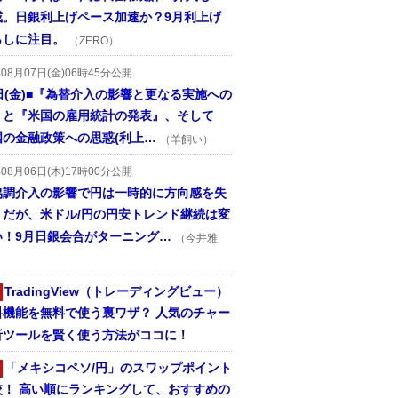
戒。日銀利上げペース加速か？9月利上げ
らしに注目。
（ZERO）
年08月07日(金)06時45分公開
日(金)■『為替介入の影響と更なる実施への
』と『米国の雇用統計の発表』、そして
国の金融政策への思惑(利上…
（羊飼い）
年08月06日(木)17時00分公開
協調介入の影響で円は一時的に方向感を失
うだが、米ドル/円の円安トレンド継続は変
い！9月日銀会合がターニング…
（今井雅
TradingView（トレーディングビュー）
料機能を無料で使う裏ワザ？ 人気のチャー
析ツールを賢く使う方法がココに！
「メキシコペソ/円」のスワップポイント
較！ 高い順にランキングして、おすすめの