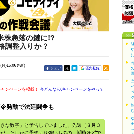
株急落の鍵に!?
格調整入りか？
(月)16:06更新)
シェア
優先登録
キャンペーンを掲載！
今どんなFXキャンペーンをやって
領令発動で法廷闘争も
大きな数字」と予告していました、先週（８月３
すが、たしかに予想より強いものの、
期待ほどで