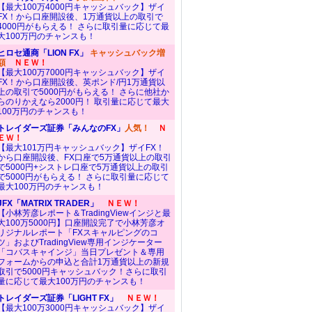
【最大100万4000円キャッシュバック】ザイ
FX！から口座開設後、1万通貨以上の取引で
4000円がもらえる！ さらに取引量に応じて最
大100万円のチャンスも！
ヒロセ通商「LION FX」
キャッシュバック増
額
ＮＥＷ！
【最大100万7000円キャッシュバック】ザイ
FX！から口座開設後、英ポンド/円1万通貨以
上の取引で5000円がもらえる！ さらに他社か
らのりかえなら2000円！ 取引量に応じて最大
100万円のチャンスも！
トレイダーズ証券「みんなのFX」
人気！
Ｎ
ＥＷ！
【最大101万円キャッシュバック】ザイFX！
から口座開設後、FX口座で5万通貨以上の取引
で5000円+シストレ口座で5万通貨以上の取引
で5000円がもらえる！ さらに取引量に応じて
最大100万円のチャンスも！
JFX「MATRIX TRADER」
ＮＥＷ！
【小林芳彦レポート＆TradingViewインジと最
大100万5000円】口座開設完了で小林芳彦オ
リジナルレポート「FXスキャルピングのコ
ツ」およびTradingView専用インジケーター
「コバスキャインジ」当日プレゼント＆専用
フォームからの申込と合計1万通貨以上の新規
取引で5000円キャッシュバック！さらに取引
量に応じて最大100万円のチャンスも！
トレイダーズ証券「LIGHT FX」
ＮＥＷ！
【最大100万3000円キャッシュバック】ザイ