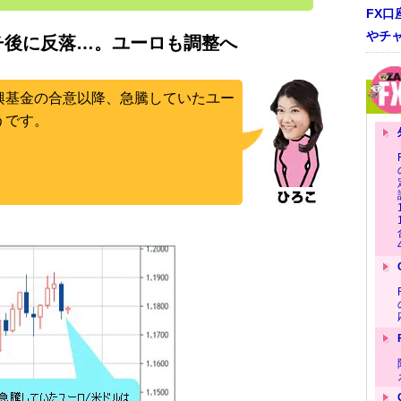
FX口
やチ
ッチ後に反落…。ユーロも調整へ
興基金の合意以降、急騰していたユー
うです。