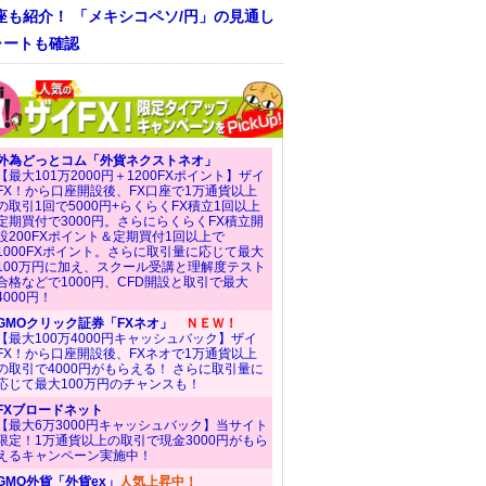
座も紹介！ 「メキシコペソ/円」の見通し
ャートも確認
外為どっとコム「外貨ネクストネオ」
【最大101万2000円＋1200FXポイント】ザイ
FX！から口座開設後、FX口座で1万通貨以上
の取引1回で5000円+らくらくFX積立1回以上
定期買付で3000円。さらにらくらくFX積立開
設200FXポイント＆定期買付1回以上で
1000FXポイント。さらに取引量に応じて最大
100万円に加え、スクール受講と理解度テスト
合格などで1000円、CFD開設と取引で最大
4000円！
GMOクリック証券「FXネオ」
ＮＥＷ！
【最大100万4000円キャッシュバック】ザイ
FX！から口座開設後、FXネオで1万通貨以上
の取引で4000円がもらえる！ さらに取引量に
応じて最大100万円のチャンスも！
FXブロードネット
【最大6万3000円キャッシュバック】当サイト
限定！1万通貨以上の取引で現金3000円がもら
えるキャンペーン実施中！
GMO外貨「外貨ex」
人気上昇中！