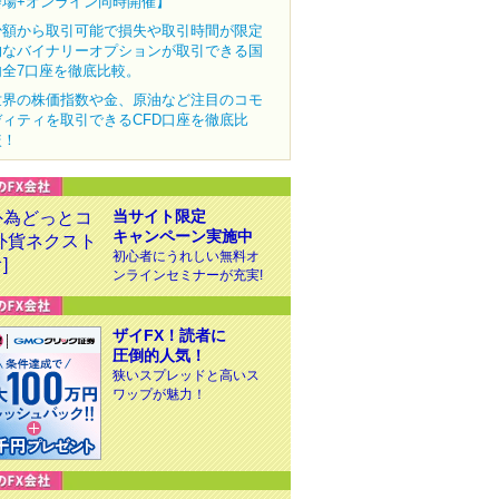
会場+オンライン同時開催】
少額から取引可能で損失や取引時間が限定
的なバイナリーオプションが取引できる国
内全7口座を徹底比較。
世界の株価指数や金、原油など注目のコモ
ディティを取引できるCFD口座を徹底比
較！
当サイト限定
キャンペーン実施中
初心者にうれしい無料オ
ンラインセミナーが充実!
ザイFX！読者に
圧倒的人気！
狭いスプレッドと高いス
ワップが魅力！