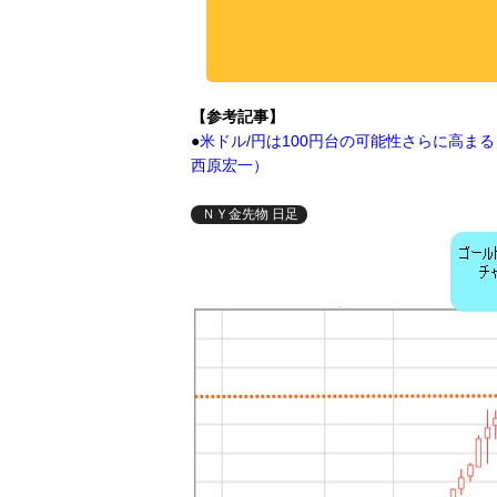
【参考記事】
●
米ドル/円は100円台の可能性さらに高ま
西原宏一）
ＮＹ金先物 日足