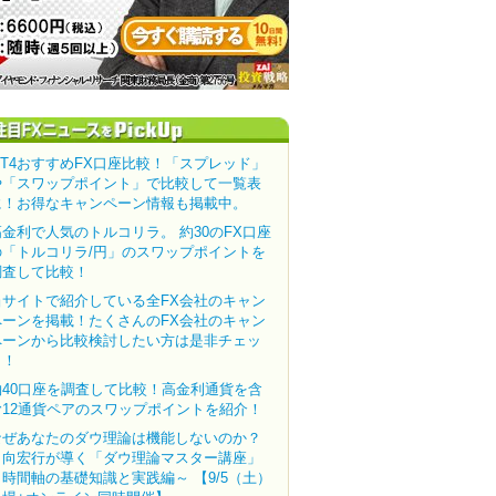
MT4おすすめFX口座比較！「スプレッド」
や「スワップポイント」で比較して一覧表
に！お得なキャンペーン情報も掲載中。
高金利で人気のトルコリラ。 約30のFX口座
の「トルコリラ/円」のスワップポイントを
調査して比較！
当サイトで紹介している全FX会社のキャン
ペーンを掲載！たくさんのFX会社のキャン
ペーンから比較検討したい方は是非チェッ
ク！
約40口座を調査して比較！高金利通貨を含
む12通貨ペアのスワップポイントを紹介！
なぜあなたのダウ理論は機能しないのか？
田向宏行が導く「ダウ理論マスター講座」
～時間軸の基礎知識と実践編～ 【9/5（土）