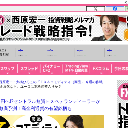
日（土）
--/--
--/--
--/--
--/--
分12秒
--.--
--
--.--
--
--.--
--
--.--
--
西原宏一・大橋ひろこの「ＦＸ＆コモディティ（商品） 今週の作戦
?金反落なら、ユーロは本格調整入りか？
4円へ!?セントラル短資ＦＸベテランディーラーが
を徹底予測！高金利通貨の有望銘柄も