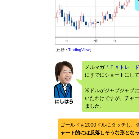
（出所：
TradingView
）
メルマガ
「ＦＸトレード戦
にすでにショートにし
米ドルがジャブジャブ
いたわけですが、
チャ
ました
。
ゴールドも2000ドルにタッチし
ャート的には反落しそうな形とな