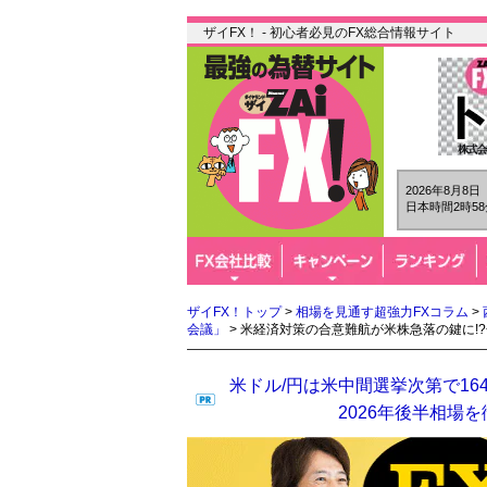
ザイFX！ - 初心者必見のFX総合情報サイト
2026年8月8
日本時間2時58
ザイFX！トップ
>
相場を見通す超強力FXコラム
>
会議」
> 米経済対策の合意難航が米株急落の鍵に!
米ドル/円は米中間選挙次第で16
2026年後半相場