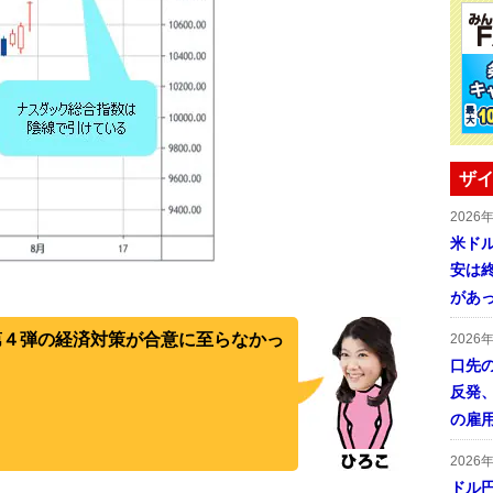
ザイ
2026
米ドル
安は終
があ
第４弾の経済対策が合意に至らなかっ
2026
口先
反発
の雇
2026
ドル