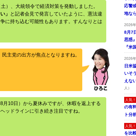
応警
（土）、大統領令で経済対策を発動しました。
地な
ない」
と記者会見で発言していたように、憲法違
闘争に持ち込む可能性もあります。すんなりとは
2026
8月7
思惑
『米
、民主党の出方が焦点となりますね。
2026
日米
いそ
えな
人）
人気！
8月10日）から夏休みですが、休暇を返上する
の有
。ヘッドラインに引き続き注目ですね。
ト分
人気！
を比