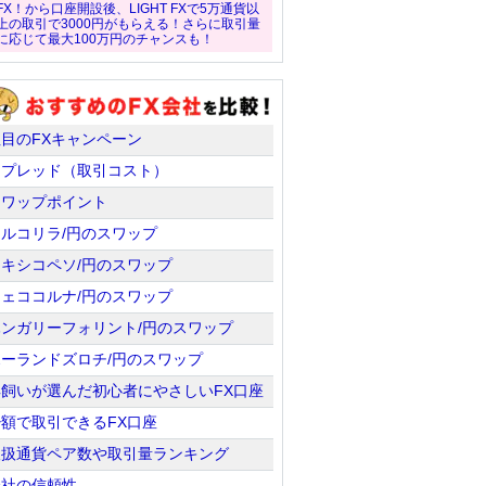
FX！から口座開設後、LIGHT FXで5万通貨以
上の取引で3000円がもらえる！さらに取引量
に応じて最大100万円のチャンスも！
注目のFXキャンペーン
スプレッド（取引コスト）
スワップポイント
トルコリラ/円のスワップ
メキシコペソ/円のスワップ
チェココルナ/円のスワップ
ハンガリーフォリント/円のスワップ
ポーランドズロチ/円のスワップ
羊飼いが選んだ初心者にやさしいFX口座
少額で取引できるFX口座
取扱通貨ペア数や取引量ランキング
会社の信頼性