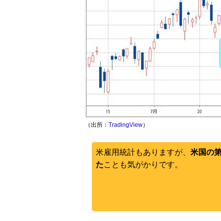
（出所：
TradingView
）
米雇用統計もありますが、
米国の
た
ことも気がかりです。