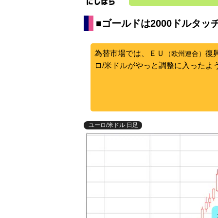
■ゴールドは2000ドルタ
為替市場では、ＥＵ
復
（欧州連合）
ロ/米ドルがやっと調整に入ったよ
ユーロ/米ドル 日足