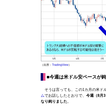
（出所：
TradingView
）
■今週は米ドル安ペースが
そうは言っても、この1カ月の米ド
ム
でお話ししたとおりで、
今週（8月
なり鈍りました
。