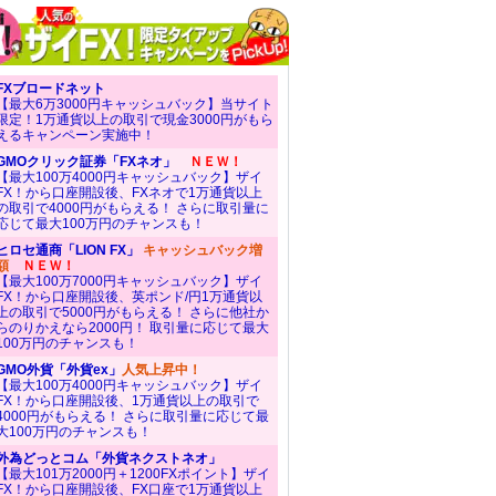
FXブロードネット
【最大6万3000円キャッシュバック】当サイト
限定！1万通貨以上の取引で現金3000円がもら
えるキャンペーン実施中！
GMOクリック証券「FXネオ」
ＮＥＷ！
【最大100万4000円キャッシュバック】ザイ
FX！から口座開設後、FXネオで1万通貨以上
の取引で4000円がもらえる！ さらに取引量に
応じて最大100万円のチャンスも！
ヒロセ通商「LION FX」
キャッシュバック増
額
ＮＥＷ！
【最大100万7000円キャッシュバック】ザイ
FX！から口座開設後、英ポンド/円1万通貨以
上の取引で5000円がもらえる！ さらに他社か
らのりかえなら2000円！ 取引量に応じて最大
100万円のチャンスも！
GMO外貨「外貨ex」
人気上昇中！
【最大100万4000円キャッシュバック】ザイ
FX！から口座開設後、1万通貨以上の取引で
4000円がもらえる！ さらに取引量に応じて最
大100万円のチャンスも！
外為どっとコム「外貨ネクストネオ」
【最大101万2000円＋1200FXポイント】ザイ
FX！から口座開設後、FX口座で1万通貨以上