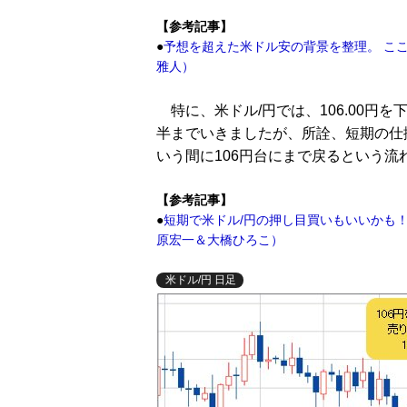
【参考記事】
●
予想を超えた米ドル安の背景を整理。 こ
雅人）
特に、米ドル/円では、106.00円
半までいきましたが、所詮、短期の仕
いう間に106円台にまで戻るという流
【参考記事】
●
短期で米ドル/円の押し目買いもいいかも！
原宏一＆大橋ひろこ）
米ドル/円 日足