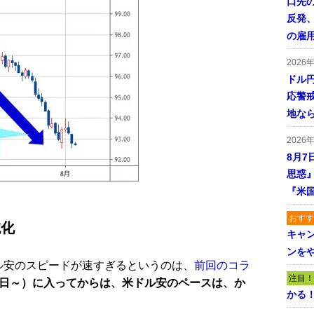
口先
反発
の雇
2026
ドル
応警
地な
2026
8月7
思惑
『米
おすす
鈍化
キャ
ンを
ル安のスピードが速すぎるというのは、
前回のコラ
注目！
3日～）に入ってからは、米ドル安のペースは、か
かる