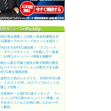
約40口座を調査して比較！高金利通貨を含
む12通貨ペアのスワップポイントを紹介！
MT4おすすめFX口座比較！「スプレッド」
や「スワップポイント」で比較して一覧表
に！お得なキャンペーン情報も掲載中。
少額から取引可能で損失や取引時間が限定
的なバイナリーオプションが取引できる国
内全7口座を徹底比較。
高金利で人気のトルコリラ。 約30のFX口座
の「トルコリラ/円」のスワップポイントを
調査して比較！
毎月更新中！人気FX口座ランキング。 ラン
クインしたFX口座のキャンペーン情報、お
すすめポイントなどを初心者にもわかりや
すく解説。