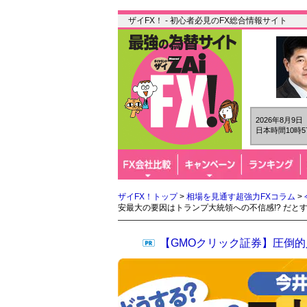
ザイFX！ - 初心者必見のFX総合情報サイト
2026年8月9
日本時間10時5
ザイFX！トップ
>
相場を見通す超強力FXコラム
>
安最大の要因はトランプ大統領への不信感!? だと
【GMOクリック証券】圧倒的