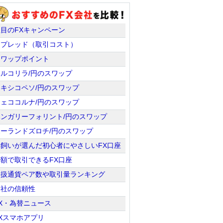
注目のFXキャンペーン
スプレッド（取引コスト）
スワップポイント
トルコリラ/円のスワップ
メキシコペソ/円のスワップ
チェココルナ/円のスワップ
ハンガリーフォリント/円のスワップ
ポーランドズロチ/円のスワップ
羊飼いが選んだ初心者にやさしいFX口座
少額で取引できるFX口座
取扱通貨ペア数や取引量ランキング
会社の信頼性
X・為替ニュース
Xスマホアプリ