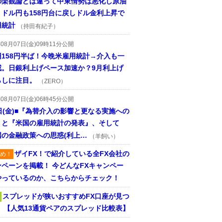
の楽観論とは違って中東情勢は悪化し原油
、ドル円も158円台に戻しドル金利上昇で
用統計
（持田有紀子）
年08月07日(金)09時11分公開
円158円半ば！今晩米雇用統計→介入も一
戒。日銀利上げペース加速か？9月利上げ
らしに注目。
（ZERO）
年08月07日(金)06時45分公開
日(金)■『為替介入の影響と更なる実施への
』と『米国の雇用統計の発表』、そして
国の金融政策への思惑(利上…
（羊飼い）
ザイFX！で紹介している全FX会社の
め！
ンペーンを掲載！ 今どんなFXキャンペー
やっているのか、こちらからチェック！
スプレッドが狭いおすすめFX口座が見つ
！ 【人気13通貨ペアのスプレッド比較表】