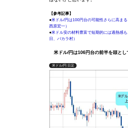
【参考記事】
●
米ドル/円は100円台の可能性さらに高ま
西原宏一）
●
米ドル安の材料豊富で短期的には過熱感も
日、バカラ村）
米ドル/円は106円台の前半を頭と
米ドル/円 日足