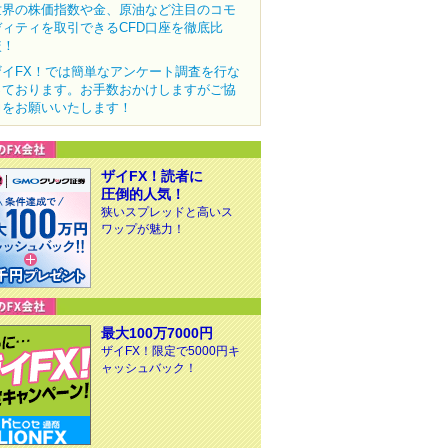
世界の株価指数や金、原油など注目のコモ
ディティを取引できるCFD口座を徹底比
較！
ザイFX！では簡単なアンケート調査を行な
っております。お手数おかけしますがご協
力をお願いいたします！
ザイFX！読者に
圧倒的人気！
狭いスプレッドと高いス
ワップが魅力！
最大100万7000円
ザイFX！限定で5000円キ
ャッシュバック！