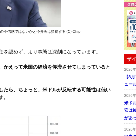
信感ではないかと今井氏は指摘する (C) Chip
任を認めず、より事態は深刻になっています。
ザイ
、かえって米国の経済を停滞させてしまっている
と
2026
【8
ュー
したら、ちょっと、米ドルが反転する可能性は低い
2026
す。
米ドル
安は終
があ
2026