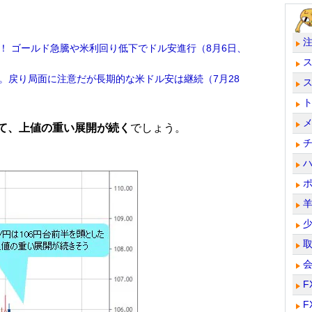
る！ ゴールド急騰や米利回り低下でドル安進行（8月6日、
。戻り局面に注意だが長期的な米ドル安は継続（7月28
して、上値の重い展開が続く
でしょう。
F
F