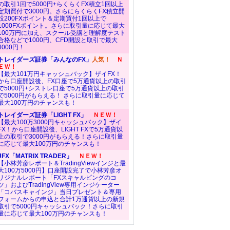
の取引1回で5000円+らくらくFX積立1回以上
定期買付で3000円。さらにらくらくFX積立開
設200FXポイント＆定期買付1回以上で
1000FXポイント。さらに取引量に応じて最大
100万円に加え、スクール受講と理解度テスト
合格などで1000円、CFD開設と取引で最大
4000円！
トレイダーズ証券「みんなのFX」
人気！
Ｎ
ＥＷ！
【最大101万円キャッシュバック】ザイFX！
から口座開設後、FX口座で5万通貨以上の取引
で5000円+シストレ口座で5万通貨以上の取引
で5000円がもらえる！ さらに取引量に応じて
最大100万円のチャンスも！
トレイダーズ証券「LIGHT FX」
ＮＥＷ！
【最大100万3000円キャッシュバック】ザイ
FX！から口座開設後、LIGHT FXで5万通貨以
上の取引で3000円がもらえる！さらに取引量
に応じて最大100万円のチャンスも！
JFX「MATRIX TRADER」
ＮＥＷ！
【小林芳彦レポート＆TradingViewインジと最
大100万5000円】口座開設完了で小林芳彦オ
リジナルレポート「FXスキャルピングのコ
ツ」およびTradingView専用インジケーター
「コバスキャインジ」当日プレゼント＆専用
フォームからの申込と合計1万通貨以上の新規
取引で5000円キャッシュバック！さらに取引
量に応じて最大100万円のチャンスも！