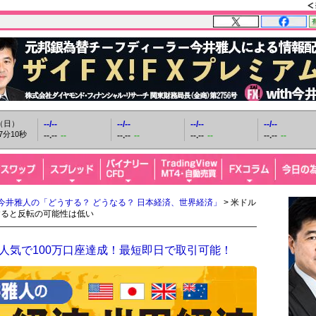
日（日）
--/--
--/--
--/--
--/--
7分11秒
--.--
--
--.--
--
--.--
--
--.--
--
今井雅人の「どうする？ どうなる？ 日本経済、世界経済」
> 米ドル
すると反転の可能性は低い
人気で100万口座達成！最短即日で取引可能！