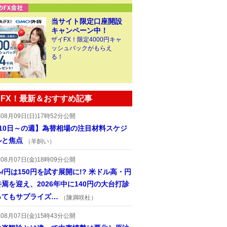
当サイト限定口座開設
キャンペーン中！
ザイFX！限定4000円キャ
ッシュバックがもらえ
る！
FX！最新＆おすすめ記事
年08月09日(日)17時52分公開
月10日～の週】為替相場の注目材料スケジ
ルと焦点
（羊飼い）
年08月07日(金)18時09分公開
/円は150円を試す展開に!? 米ドル高・円
焉を迎え、2026年中に140円の大台打診
ってもサプライズ…
（陳満咲杜）
年08月07日(金)15時43分公開