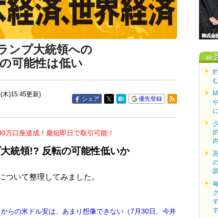
ランプ大統領への
転の可能性は低い
(木)15:45更新)
シェア
優先登録
00万口座達成！最短即日で取引可能！
大統領!? 反転の可能性低いか
について整理してみました。
こからの米ドル安は、あまり想像できない（7月30日、今井