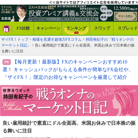
FX比較
キャンペーン
ランキング
スワップ
スプレッド
ザイFX！トップ
>
相場を見通す超強力FXコラム
>
持田有紀子の「戦うオンナの
マーケット日記」
> 良い雇用統計で素直にドル全面高、米国お休みで日本株の振
る舞いに注目
【毎月更新！最新版】FXのキャンペーンおすすめ10
選！ キャッシュバックがもらえる条件が簡単なFX会社や、
「ザイFX！」限定のお得なキャンペーンを厳選して紹介
良い雇用統計で素直にドル全面高、
米国お休みで日本株の振
る舞いに注目