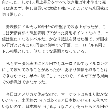
向かった。しかし8月上昇分をすべて吹き飛ばす水準まで売
りは進まず、押し目買いの意欲も強かったことから米国株は
切り返した。
発表後にドル円も106円台の中盤まで吹き上がったが、こ
こは安倍首相の辞意表明で下がった発射ポイントなので、上
値は重たくなるレベルだ。かなり抵抗を見せた後で、米国株
の下げとともに106円台の前半まで下落。ユーロドルも同じ
ドル相場として、似たような展開となっている。
私もデータ公表後にドル円でもユーロドルでもドルロング
にして攻めてみることがあったが、あまり値幅を取ることは
できなかった。早めに寝てしまったので、ドルが下がる局面
での参戦はできなかった。
今日はアメリカが休みなので、マーケットはあまり動かな
いだろう。米国株の下げに比べると日本株がぜんぜん落ちて
いないので、日本株が下げるようなことがあったらドル円や