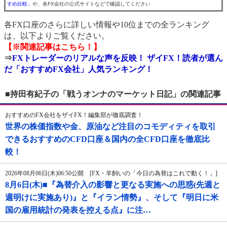
すめ比較」
や、各FX会社の公式サイトなどで確認してください
各FX口座のさらに詳しい情報や10位までの全ランキング
は、以下よりご覧ください。
【※関連記事はこちら！】
⇒
FXトレーダーのリアルな声を反映！ ザイFX！読者が選ん
だ「おすすめFX会社」人気ランキング！
■持田有紀子の「戦うオンナのマーケット日記」の関連記事
おすすめのFX会社をザイFX！編集部が徹底調査！
世界の株価指数や金、原油など注目のコモディティを取引
できるおすすめのCFD口座＆国内の全CFD口座を徹底比
較！
2026年08月06日(木)06:50公開 [FX・羊飼いの「今日の為替はこれで動く！」]
8月6日(木)■『為替介入の影響と更なる実施への思惑(先週と
週明けに実施あり)』と『イラン情勢』、そして『明日に米
国の雇用統計の発表を控える点』に注…