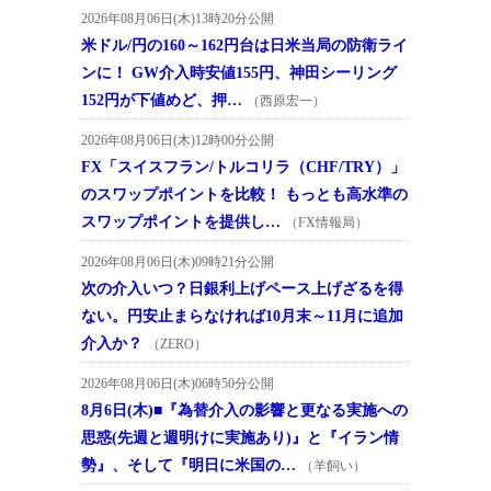
2026年08月06日(木)13時20分公開
米ドル/円の160～162円台は日米当局の防衛ライ
ンに！ GW介入時安値155円、神田シーリング
152円が下値めど、押…
（西原宏一）
2026年08月06日(木)12時00分公開
FX「スイスフラン/トルコリラ（CHF/TRY）」
のスワップポイントを比較！ もっとも高水準の
スワップポイントを提供し…
（FX情報局）
2026年08月06日(木)09時21分公開
次の介入いつ？日銀利上げペース上げざるを得
ない。円安止まらなければ10月末～11月に追加
介入か？
（ZERO）
2026年08月06日(木)06時50分公開
8月6日(木)■『為替介入の影響と更なる実施への
思惑(先週と週明けに実施あり)』と『イラン情
勢』、そして『明日に米国の…
（羊飼い）