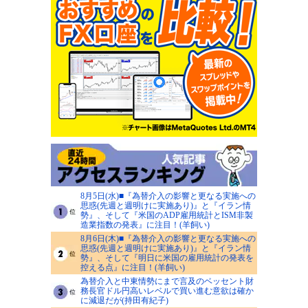
8月5日(水)■『為替介入の影響と更なる実施への
思惑(先週と週明けに実施あり)』と『イラン情
勢』、そして『米国のADP雇用統計とISM非製
造業指数の発表』に注目！(羊飼い)
8月6日(木)■『為替介入の影響と更なる実施への
思惑(先週と週明けに実施あり)』と『イラン情
勢』、そして『明日に米国の雇用統計の発表を
控える点』に注目！(羊飼い)
為替介入と中東情勢にまで言及のベッセント財
務長官ドル円高いレベルで買い進む意欲は確か
に減退だが(持田有紀子)