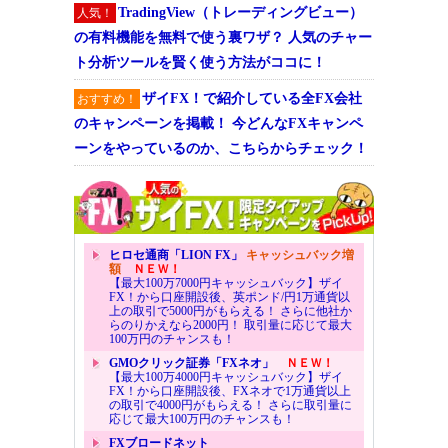
TradingView（トレーディングビュー）
人気！
の有料機能を無料で使う裏ワザ？ 人気のチャー
ト分析ツールを賢く使う方法がココに！
ザイFX！で紹介している全FX会社
おすすめ！
のキャンペーンを掲載！ 今どんなFXキャンペ
ーンをやっているのか、こちらからチェック！
ヒロセ通商「LION FX」
キャッシュバック増
額
ＮＥＷ！
【最大100万7000円キャッシュバック】ザイ
FX！から口座開設後、英ポンド/円1万通貨以
上の取引で5000円がもらえる！ さらに他社か
らのりかえなら2000円！ 取引量に応じて最大
100万円のチャンスも！
GMOクリック証券「FXネオ」
ＮＥＷ！
【最大100万4000円キャッシュバック】ザイ
FX！から口座開設後、FXネオで1万通貨以上
の取引で4000円がもらえる！ さらに取引量に
応じて最大100万円のチャンスも！
FXブロードネット