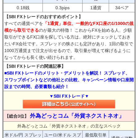
0.18銭
0.3pips
1通貨
34ペア
【SBI FXトレードのおすすめポイント】
すべての通貨ペアを
「1通貨」単位、一般的なFX口座の1/1000の規
模から取引できる
のが最大の特徴！ これからFXを始める人、少額
取引ができるFX口座を探している方は、絶対にチェックしておき
たいFX会社です。スプレッドの狭さにも定評があり、1回の取引で
1000万通貨まで注文が出せるので、取引量が増えて稼げるように
なってからも長く使い続けられます。
【SBI FXトレードの関連記事】
■SBI FXトレードのメリット・デメリットを解説！ スプレッド、
スワップポイントなどの他社との比較、キャンペーン情報や口座開
設までの時間、必要書類も紹介！
▼SBI FXトレード▼
外為どっとコム「外貨ネクストネオ」
【総合3位】
外為どっとコム「外貨ネクストネオ」の主なスペック
米ドル/円 スプレッ
ユーロ/米ドル スプ
最低取引単