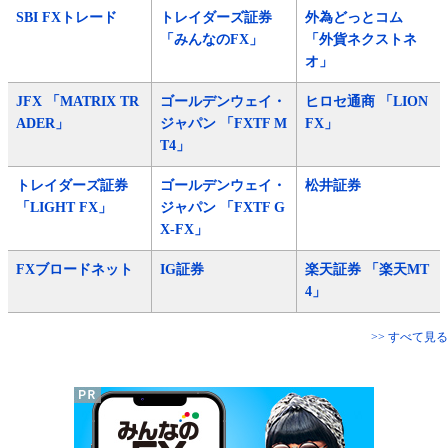
SBI FXトレード
トレイダーズ証券
外為どっとコム
「みんなのFX」
「外貨ネクストネ
オ」
JFX 「MATRIX TR
ゴールデンウェイ・
ヒロセ通商 「LION
ADER」
ジャパン 「FXTF M
FX」
T4」
トレイダーズ証券
ゴールデンウェイ・
松井証券
「LIGHT FX」
ジャパン 「FXTF G
X-FX」
FXブロードネット
IG証券
楽天証券 「楽天MT
4」
>> すべて見る