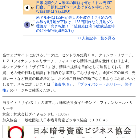
日米協調介入→米国の国益は何か？ドル円157
円台。日銀利上げペース上げざるを得ないか。
投資戦略は？(ZERO)
米ドル/円は155円が最大の分岐点！ 7月足の包
み線を8月足が下抜け、155円割れなら月足ダウ
理論が下向き転換！ 下値目処は高市総裁誕生時
の147円の窓(田向宏行)
>>人気記事一覧を見る
当ウェブサイトにおけるデータは、セントラル短資ＦＸ、クォンツ・リサーチ、
ＤＺＨフィナンシャルリサーチ、フィスコから情報の提供を受けております。
本ウェブサイト「ザイFX！」は、情報の提供を目的として運営しており、投
資、その他の行動を勧誘する目的では運営しておりません。通貨ペアの選択、売
買レートなど投資の最終決定は、お客様ご自身の判断でなさるようにお願いいた
します。さらに詳しいことは
「免責事項」
、
「プライバシー・ポリシー、著作
権」
のページをご確認ください。
当サイト「ザイFX！」の運営元：株式会社ダイヤモンド・フィナンシャル・リ
サーチ
株主：株式会社ダイヤモンド社（100％）
加入協会：一般社団法人日本暗号資産ビジネス協会（ＪＣＢＡ）