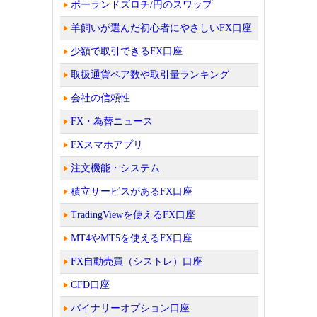
ポーランドズロチ/円のスワップ
羊飼いが選んだ初心者にやさしいFX口座
少額で取引できるFX口座
取扱通貨ペア数や取引量ランキング
会社の信頼性
FX・為替ニュース
FXスマホアプリ
注文機能・システム
積立サービスがあるFX口座
TradingViewを使えるFX口座
MT4やMT5を使えるFX口座
FX自動売買（シストレ）口座
CFD口座
バイナリーオプション口座