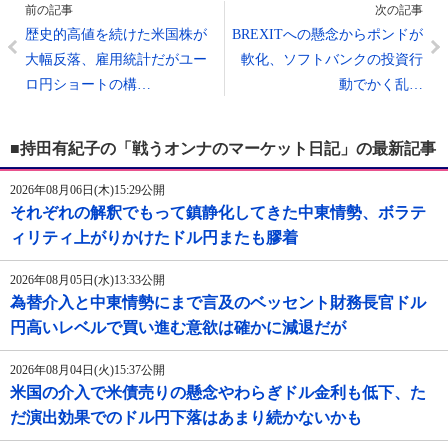
前の記事
次の記事
歴史的高値を続けた米国株が
BREXITへの懸念からポンドが
大幅反落、雇用統計だがユー
軟化、ソフトバンクの投資行
ロ円ショートの構…
動でかく乱…
■持田有紀子の「戦うオンナのマーケット日記」の最新記事
2026年08月06日(木)15:29公開
それぞれの解釈でもって鎮静化してきた中東情勢、ボラテ
ィリティ上がりかけたドル円またも膠着
2026年08月05日(水)13:33公開
為替介入と中東情勢にまで言及のベッセント財務長官ドル
円高いレベルで買い進む意欲は確かに減退だが
2026年08月04日(火)15:37公開
米国の介入で米債売りの懸念やわらぎドル金利も低下、た
だ演出効果でのドル円下落はあまり続かないかも