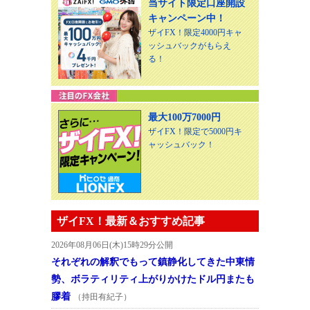
当サイト限定口座開設
キャンペーン中！
ザイFX！限定4000円キャ
ッシュバックがもらえ
る！
最大100万7000円
ザイFX！限定で5000円キ
ャッシュバック！
ザイFX！最新＆おすすめ記事
2026年08月06日(木)15時29分公開
それぞれの解釈でもって鎮静化してきた中東情
勢、ボラティリティ上がりかけたドル円またも
膠着
（持田有紀子）