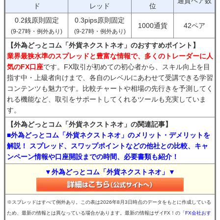
通貨ペア数
ド
レッド
位
0.2銭原則固定
0.3pips原則固定
1000通貨
42ペア
(9-27時・例外あり)
(9-27時・例外あり)
【外為どっとコム「外貨ネクストネオ」のおすすめポイント】
業界最狭水準のスプレッドと豊富な情報で、多くのトレーダーに人
気のFX口座
です。FX取引が初めての初心者から、スキル向上を目
指す中・上級者向けまで、各自のレベルにあわせて受講できる学習
コンテンツも魅力です。比較チャートや相場の先行きを予測してく
れる機能など、取引をサポートしてくれるツールも充実していま
す。
【外為どっとコム「外貨ネクストネオ」の関連記事】
■外為どっとコム「外貨ネクストネオ」のメリット・デメリットを
解説！ スプレッド、スワップポイントなどの他社との比較、キャ
ンペーン情報や口座開設までの時間、必要書類も紹介！
▼外為どっとコム「外貨ネクストネオ」▼
※スプレッドはすべて例外あり。この表は2026年8月3日時点のデータをもとに作成している
ため、最新の情報とは異なっている場合があります。最新の情報はザイFX！の
「FX会社おす