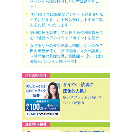
ペーンから比較検討したい方は是非チェッ
ク！
ザイFX！では簡単なアンケート調査を行な
っております。お手数おかけしますがご協
力をお願いいたします！
約40口座を調査して比較！高金利通貨を含
む12通貨ペアのスワップポイントを紹介！
なぜあなたのダウ理論は機能しないのか？
田向宏行が導く「ダウ理論マスター講座」
～時間軸の基礎知識と実践編～ 【9/5（土）
会場+オンライン同時開催】
ザイFX！読者に
圧倒的人気！
狭いスプレッドと高いス
ワップが魅力！