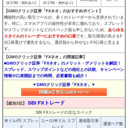
(9-27時・例外あり)
(9-27時・例外あり)
【GMOクリック証券「FXネオ」のおすすめポイント】
機能性の高い取引ツールが、多くのトレーダーから支持されていま
す。特に、スマホアプリの操作性が非常に優れており、スプレッド
やスワップポイントなどのスペック面も申し分ないため、
あらゆる
スタイルのトレーダーにおすすめの口座
です。取引環境の良さをF
X口座選びで優先するなら、選択肢から外せないFX口座と言えま
す。
【GMOクリック証券「FXネオ」の関連記事】
■GMOクリック証券「FXネオ」のメリット・デメリットを解説！
スプレッド、スワップポイントなどの他社との比較、キャンペーン
情報や口座開設までの時間、必要書類も紹介！
▼GMOクリック証券「FXネオ」▼
SBI FXトレード
【総合2位】
SBI FXトレードの主なスペック
米ドル/円 スプレッ
ユーロ/米ドル スプ
最低取引単
通貨ペア数
ド
レッド
位