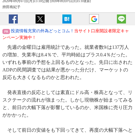
2020年09月07日(月)15:10公開
[2020年09月07日(月)15:10更新]
持田有紀子
投資情報充実の外為どっとコム！
当サイト口座開設者限定キャ
ンペーン実施中！
先週の金曜日は雇用統計であった。就業者数9/は137万人
の増加、失業率は8.4％で、平均時給はプラス0.4％だった。
いずれも事前の予想を上回るものとなった。先日に出された
ADPの民間調査では結果が悪かった分だけ、マーケットの
反応も大きくなるものかと思われた。
発表直後の反応としては素直にドル高・株高となって、リ
スクテークの流れが強まった。しかし現物株が始まってみる
と、前日の大幅下落が影響しているのか、米国株に売り圧力
がかかった。
そして前日の安値をも下回ってきて、再度の大幅下落へと