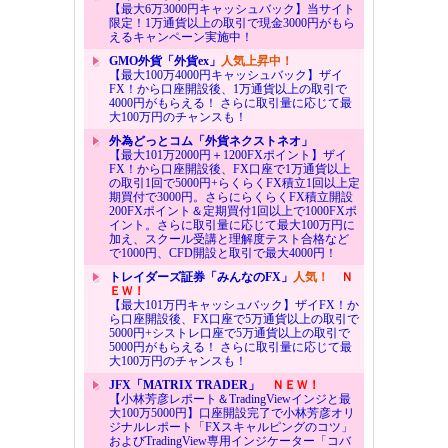
【最大6万3000円キャッシュバック】当サイト
限定！1万通貨以上の取引で現金3000円がもら
えるキャンペーン実施中！
GMO外貨「外貨ex」
人気上昇中！
【最大100万4000円キャッシュバック】ザイ
FX！から口座開設後、1万通貨以上の取引で
4000円がもらえる！ さらに取引量に応じて最
大100万円のチャンスも！
外為どっとコム「外貨ネクストネオ」
【最大101万2000円＋1200FXポイント】ザイ
FX！から口座開設後、FX口座で1万通貨以上
の取引1回で5000円+らくらくFX積立1回以上定
期買付で3000円。さらにらくらくFX積立開設
200FXポイント＆定期買付1回以上で1000FXポ
イント。さらに取引量に応じて最大100万円に
加え、スクール受講と理解度テスト合格など
で1000円、CFD開設と取引で最大4000円！
トレイダーズ証券「みんなのFX」
人気！
Ｎ
ＥＷ！
【最大101万円キャッシュバック】ザイFX！か
ら口座開設後、FX口座で5万通貨以上の取引で
5000円+シストレ口座で5万通貨以上の取引で
5000円がもらえる！ さらに取引量に応じて最
大100万円のチャンスも！
JFX「MATRIX TRADER」
ＮＥＷ！
【小林芳彦レポート＆TradingViewインジと最
大100万5000円】口座開設完了で小林芳彦オリ
ジナルレポート「FXスキャルピングのコツ」
およびTradingView専用インジケーター「コバ