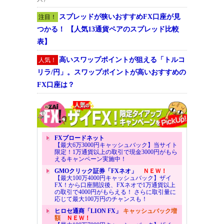
スプレッドが狭いおすすめFX口座が見
注目！
つかる！ 【人気13通貨ペアのスプレッド比較
表】
高いスワップポイントが狙える「トルコ
人気！
リラ/円」。スワップポイントが高いおすすめの
FX口座は？
FXブロードネット
【最大6万3000円キャッシュバック】当サイト
限定！1万通貨以上の取引で現金3000円がもら
えるキャンペーン実施中！
GMOクリック証券「FXネオ」
ＮＥＷ！
【最大100万4000円キャッシュバック】ザイ
FX！から口座開設後、FXネオで1万通貨以上
の取引で4000円がもらえる！ さらに取引量に
応じて最大100万円のチャンスも！
ヒロセ通商「LION FX」
キャッシュバック増
額
ＮＥＷ！