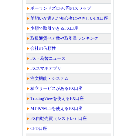
ポーランドズロチ/円のスワップ
羊飼いが選んだ初心者にやさしいFX口座
少額で取引できるFX口座
取扱通貨ペア数や取引量ランキング
会社の信頼性
FX・為替ニュース
FXスマホアプリ
注文機能・システム
積立サービスがあるFX口座
TradingViewを使えるFX口座
MT4やMT5を使えるFX口座
FX自動売買（シストレ）口座
CFD口座