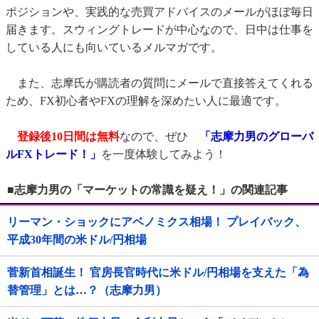
ポジションや、実践的な売買アドバイスのメールがほぼ毎日
届きます。スウィングトレードが中心なので、日中は仕事を
している人にも向いているメルマガです。
また、志摩氏が購読者の質問にメールで直接答えてくれる
ため、FX初心者やFXの理解を深めたい人に最適です。
登録後10日間は無料
なので、ぜひ
「志摩力男のグローバ
ルFXトレード！」
を一度体験してみよう！
■志摩力男の「マーケットの常識を疑え！」の関連記事
リーマン・ショックにアベノミクス相場！ プレイバック、
平成30年間の米ドル/円相場
菅新首相誕生！ 官房長官時代に米ドル/円相場を支えた「為
替管理」とは…？（志摩力男）