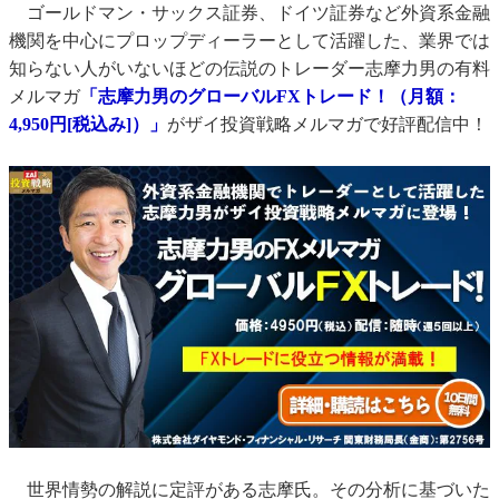
ゴールドマン・サックス証券、ドイツ証券など外資系金融
機関を中心にプロップディーラーとして活躍した、業界では
知らない人がいないほどの伝説のトレーダー志摩力男の有料
メルマガ
「志摩力男のグローバルFXトレード！（月額：
4,950円[税込み]）」
がザイ投資戦略メルマガで好評配信中！
世界情勢の解説に定評がある志摩氏。その分析に基づいた