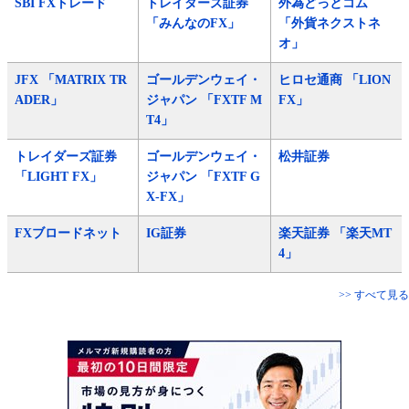
SBI FXトレード
トレイダーズ証券
外為どっとコム
「みんなのFX」
「外貨ネクストネ
オ」
JFX 「MATRIX TR
ゴールデンウェイ・
ヒロセ通商 「LION
ADER」
ジャパン 「FXTF M
FX」
T4」
トレイダーズ証券
ゴールデンウェイ・
松井証券
「LIGHT FX」
ジャパン 「FXTF G
X-FX」
FXブロードネット
IG証券
楽天証券 「楽天MT
4」
>> すべて見る