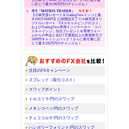
に応じて最大100万円のチャンスも！
JFX「MATRIX TRADER」
ＮＥＷ！
【小林芳彦レポート＆TradingViewインジと最
大100万5000円】口座開設完了で小林芳彦オリ
ジナルレポート「FXスキャルピングのコツ」
およびTradingView専用インジケーター「コバ
スキャインジ」当日プレゼント＆専用フォー
ムからの申込と合計1万通貨以上の新規取引で
5000円キャッシュバック！さらに取引量に応
じて最大100万円のチャンスも！
注目のFXキャンペーン
スプレッド（取引コスト）
スワップポイント
トルコリラ/円のスワップ
メキシコペソ/円のスワップ
チェココルナ/円のスワップ
ハンガリーフォリント/円のスワップ