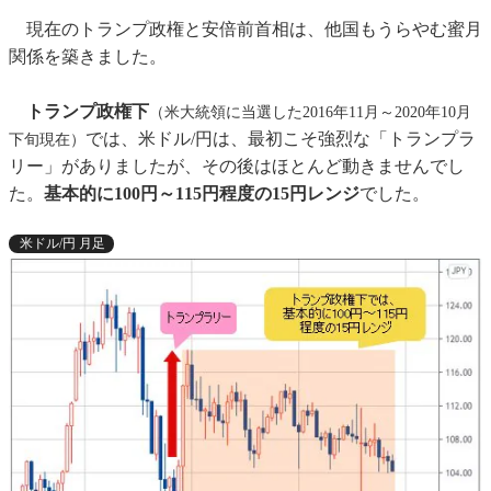
現在のトランプ政権と安倍前首相は、他国もうらやむ蜜月
関係を築きました。
トランプ政権下
（米大統領に当選した2016年11月～2020年10月
では、米ドル/円は、最初こそ強烈な「トランプラ
下旬現在）
リー」がありましたが、その後はほとんど動きませんでし
た。
基本的に100円～115円程度の15円レンジ
でした。
米ドル/円 月足