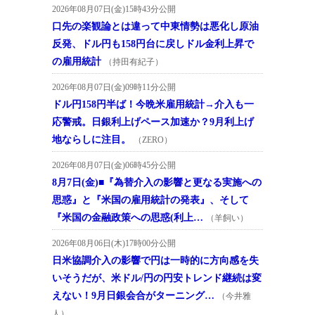
2026年08月07日(金)15時43分公開
口先の楽観論とは違って中東情勢は悪化し原油
反発、ドル円も158円台に戻しドル金利上昇で
の雇用統計
（持田有紀子）
2026年08月07日(金)09時11分公開
ドル円158円半ば！今晩米雇用統計→介入も一
応警戒。日銀利上げペース加速か？9月利上げ
地ならしに注目。
（ZERO）
2026年08月07日(金)06時45分公開
8月7日(金)■『為替介入の影響と更なる実施への
思惑』と『米国の雇用統計の発表』、そして
『米国の金融政策への思惑(利上…
（羊飼い）
2026年08月06日(木)17時00分公開
日米協調介入の影響で円は一時的に方向感を失
いそうだが、米ドル/円の円安トレンド継続は変
えない！9月日銀会合がターニング…
（今井雅
人）