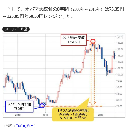
そして、
オバマ大統領の8年間
は75.35円
（2009年～2016年）
～125.85円と50.50円レンジ
でした。
米ドル/円 月足
（出所：
TradingView
）