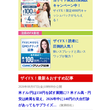
当サイト限定口座開設
キャンペーン中！
ザイFX！限定4000円キャ
ッシュバックがもらえ
る！
ザイFX！読者に
圧倒的人気！
狭いスプレッドと高いス
ワップが魅力！
ザイFX！最新＆おすすめ記事
2026年08月07日(金)18時09分公開
米ドル/円は150円を試す展開に!? 米ドル高・円
安は終焉を迎え、2026年中に140円の大台打診
があってもサプライズ…
（陳満咲杜）