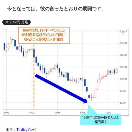
今となっては、彼の言ったとおりの展開
です。
米ドル/円 月足
（出所：
TradingView
）