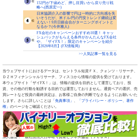
152円が下値めど、押し目買いから戻り売り戦
略へ(西原宏一)
日米協調介入の影響で円は一時的に方向感を失
いそうだが、米ドル/円の円安トレンド継続は変
えない！9月日銀会合がターニングポイントと
なるか？(今井雅人)
FX会社のキャンペーンおすすめ10選！ キャッ
シュバックがもらえる条件がかんたんなFX会社
や、「ザイFX！」限定のキャンペーンを紹介
【2026年8月】(FX情報局)
>>人気記事一覧を見る
当ウェブサイトにおけるデータは、セントラル短資ＦＸ、クォンツ・リサーチ、
ＤＺＨフィナンシャルリサーチ、フィスコから情報の提供を受けております。
本ウェブサイト「ザイFX！」は、情報の提供を目的として運営しており、投
資、その他の行動を勧誘する目的では運営しておりません。通貨ペアの選択、売
買レートなど投資の最終決定は、お客様ご自身の判断でなさるようにお願いいた
します。さらに詳しいことは
「免責事項」
、
「プライバシー・ポリシー、著作
権」
のページをご確認ください。
当サイト「ザイFX！」の運営元：株式会社ダイヤモンド・フィナンシャル・リ
サーチ
株主：株式会社ダイヤモンド社（100％）
加入協会：一般社団法人日本暗号資産ビジネス協会（ＪＣＢＡ）