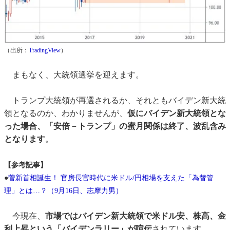
（出所：
TradingView
）
まもなく、大統領選挙を迎えます。
トランプ大統領が再選されるか、それともバイデン新大統
領となるのか、わかりませんが、
仮にバイデン新大統領とな
った場合、「安倍－トランプ」の蜜月関係は終了、波乱含み
となります
。
【参考記事】
●
菅新首相誕生！ 官房長官時代に米ドル/円相場を支えた「為替管
理」とは…？（9月16日、志摩力男）
今現在、
市場ではバイデン新大統領で米ドル安、株高、金
利上昇という「バイデンラリー」が喧伝
されています。