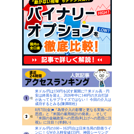
米ドル/円は150円を試す展開に!? 米ドル高・円
安は終焉を迎え、2026年中に140円の大台打診
があってもサプライズではない！ 今回の介入は
成功するとみる(陳満咲杜)
8月7日(金)■『為替介入の影響と更なる実施への
思惑』と『米国の雇用統計の発表』、そして
『米国の金融政策への思惑(利上げへの思惑に注
視)』に注目！(羊飼い)
米ドル/円の160～162円台は日米当局の防衛ライ
ンに！ GW介入時安値155円、神田シーリング