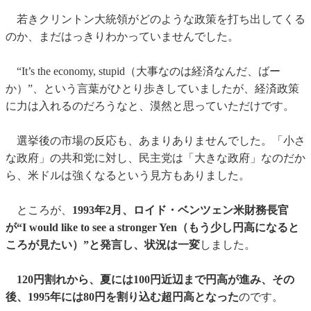
若きクリントン大統領がどのような政策を打ち出してくる
のか、まだはっきりわかっていませんでした。
“It’s the economy, stupid（大事なのは経済なんだ、ばー
か）”、という言葉がひとり歩きしていましたが、経済政策
に力は入れるのだろうなと、漠然と思っていただけです。
選挙後の市場の反応も、あまりありませんでした。「小さ
な政府」の共和党に対し、民主党は「大きな政府」なのだか
ら、米ドルは強くなるという見方もありました。
ところが、
1993年2月、ロイド・ベンツェン米財務長官
が“I would like to see a stronger Yen（もう少し円高になると
ころが見たい）”と発言し、状況は一変
しました。
120円割れから、夏には100円近辺まで円高が進み、その
後、1995年には80円を割り込む超円高となった
のです。