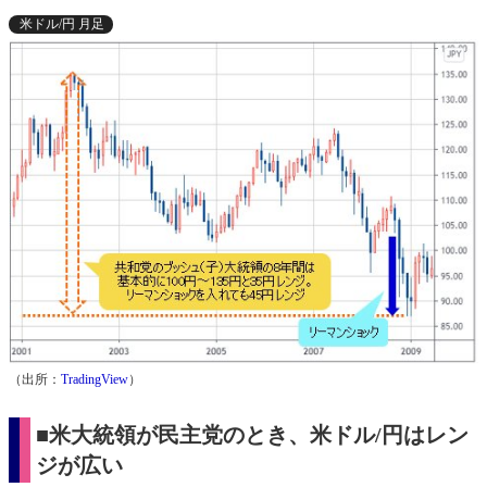
米ドル/円 月足
（出所：
TradingView
）
■米大統領が民主党のとき、米ドル/円はレン
ジが広い