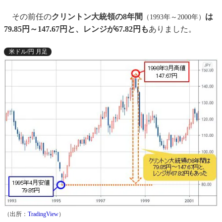
その前任の
クリントン大統領の8年間
は
（1993年～2000年）
79.85円～147.67円と、レンジが67.82円も
ありました。
米ドル/円 月足
（出所：
TradingView
）