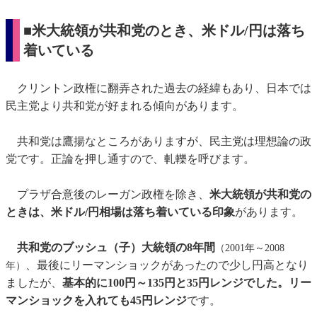
■米大統領が共和党のとき、米ドル/円は落ち
着いている
クリントン政権に翻弄された過去の経緯もあり、日本では
民主党より共和党が好まれる傾向があります。
共和党は鷹揚なところがありますが、民主党は理想論の政
党です。正論を押し通すので、軋轢を呼びます。
プラザ合意後のレーガン政権を除き、
米大統領が共和党の
ときは、米ドル/円相場は落ち着いている印象
があります。
共和党のブッシュ（子）大統領の8年間
（2001年～2008
、最後にリーマンショックがあったので少し円高となり
年）
ましたが、
基本的に100円～135円と35円レンジでした。リー
マンショックを入れても45円レンジ
です。