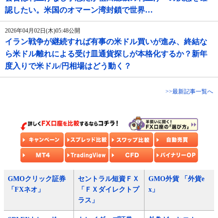
認したい。米国のオマーン湾封鎖で世界…
2026年04月02日(木)05:48公開
イラン戦争が継続すれば有事の米ドル買いが進み、終結な
ら米ドル離れによる受け皿通貨探しが本格化するか？新年
度入りで米ドル/円相場はどう動く？
>>最新記事一覧へ
GMOクリック証券
セントラル短資ＦＸ
GMO外貨 「外貨e
「FXネオ」
「ＦＸダイレクトプ
x」
ラス」