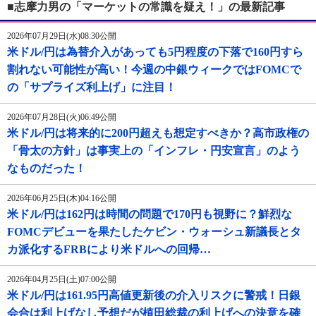
■志摩力男の「マーケットの常識を疑え！」の最新記事
2026年07月29日(水)08:30公開
米ドル/円は為替介入があっても5円程度の下落で160円すら
割れない可能性が高い！今週の中銀ウィークではFOMCで
の「サプライズ利上げ」に注目！
2026年07月28日(火)06:49公開
米ドル/円は将来的に200円超えも想定すべきか？高市政権の
「骨太の方針」は事実上の「インフレ・円安宣言」のよう
なものだった！
2026年06月25日(木)04:16公開
米ドル/円は162円は時間の問題で170円も視野に？鮮烈な
FOMCデビューを果たしたケビン・ウォーシュ新議長とタ
カ派化するFRBにより米ドルへの回帰…
2026年04月25日(土)07:00公開
米ドル/円は161.95円高値更新後の介入リスクに警戒！日銀
会合は利上げなし予想だが植田総裁の利上げへの決意を確