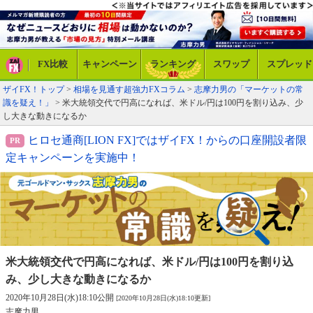
FX比較
キャンペーン
ランキング
スワップ
スプレッド
ザイFX！トップ
>
相場を見通す超強力FXコラム
>
志摩力男の「マーケットの常
識を疑え！」
> 米大統領交代で円高になれば、米ドル/円は100円を割り込み、少
し大きな動きになるか
ヒロセ通商[LION FX]ではザイFX！からの口座開設者限
定キャンペーンを実施中！
米大統領交代で円高になれば、米ドル/円は
100円を割り込
み、少し大きな動きになるか
2020年10月28日(水)18:10公開
[2020年10月28日(水)18:10更新]
志摩力男