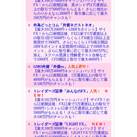
【最大100万7000円キャッシュバック】ザイ
FX！から口座開設後、英ポンド/円1万通貨以
上の取引で5000円がもらえる！ さらに他社か
らのりかえなら2000円！ 取引量に応じて最大
100万円のチャンスも！
外為どっとコム「外貨ネクストネオ」
【最大101万2000円＋1200FXポイント】ザイ
FX！から口座開設後、FX口座で1万通貨以上
の取引1回で5000円+らくらくFX積立1回以上定
期買付で3000円。さらにらくらくFX積立開設
200FXポイント＆定期買付1回以上で1000FXポ
イント。さらに取引量に応じて最大100万円に
加え、スクール受講と理解度テスト合格など
で1000円、CFD開設と取引で最大4000円！
GMO外貨「外貨ex」
人気上昇中！
【最大100万4000円キャッシュバック】ザイ
FX！から口座開設後、1万通貨以上の取引で
4000円がもらえる！ さらに取引量に応じて最
大100万円のチャンスも！
トレイダーズ証券「みんなのFX」
人気！
Ｎ
ＥＷ！
【最大101万円キャッシュバック】ザイFX！か
ら口座開設後、FX口座で5万通貨以上の取引で
5000円+シストレ口座で5万通貨以上の取引で
5000円がもらえる！ さらに取引量に応じて最
大100万円のチャンスも！
トレイダーズ証券「LIGHT FX」
ＮＥＷ！
【最大100万3000円キャッシュバック】ザイ
FX！から口座開設後、LIGHT FXで5万通貨以
上の取引で3000円がもらえる！さらに取引量