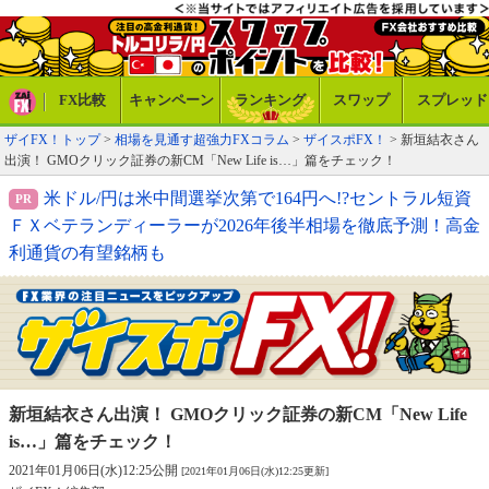
FX比較
キャンペーン
ランキング
スワップ
スプレッド
ザイFX！トップ
>
相場を見通す超強力FXコラム
>
ザイスポFX！
> 新垣結衣さん
出演！ GMOクリック証券の新CM「New Life is…」篇をチェック！
米ドル/円は米中間選挙次第で164円へ!?セントラル短資
ＦＸベテランディーラーが2026年後半相場を徹底予測！高金
利通貨の有望銘柄も
新垣結衣さん出演！ GMOクリック証券の
新CM「New Life
is…」篇をチェック！
2021年01月06日(水)12:25公開
[2021年01月06日(水)12:25更新]