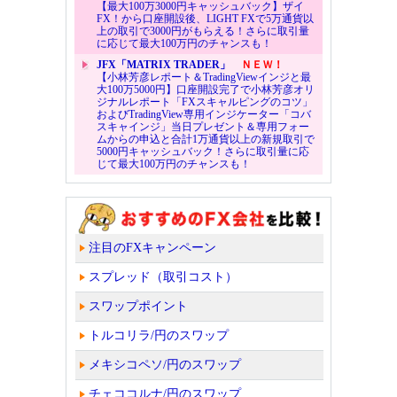
【最大100万3000円キャッシュバック】ザイ
FX！から口座開設後、LIGHT FXで5万通貨以
上の取引で3000円がもらえる！さらに取引量
に応じて最大100万円のチャンスも！
JFX「MATRIX TRADER」
ＮＥＷ！
【小林芳彦レポート＆TradingViewインジと最
大100万5000円】口座開設完了で小林芳彦オリ
ジナルレポート「FXスキャルピングのコツ」
およびTradingView専用インジケーター「コバ
スキャインジ」当日プレゼント＆専用フォー
ムからの申込と合計1万通貨以上の新規取引で
5000円キャッシュバック！さらに取引量に応
じて最大100万円のチャンスも！
注目のFXキャンペーン
スプレッド（取引コスト）
スワップポイント
トルコリラ/円のスワップ
メキシコペソ/円のスワップ
チェココルナ/円のスワップ