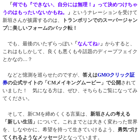
「
何でも『できない、自分には無理！』って決めつけちゃ
うのはもったいないかもね。
」
というナレーションを受けて
新垣さんが披露するのは、
トランポリンでのスーパージャン
プ
に
美しいフォームのバック転！
でも、最後のいたずらっぽい
「
なんてね♪
」
からすると、
これはもしかして、良くも悪くも今話題のディープフェイク
とかなの…？
などと憶測を巡らせたのですが、
答えは
GMOクリック証
券
の公式サイトの「CMメイキングムービー」で公開
されて
いました！ 気になる方は、ぜひ、そちらもご覧になってみ
てください。
そして、新CMを締めくくる言葉は、
新垣さんの考える
「新しい生活」
について。これまでとは大きく変わった世界
を、しなやかに、希望を持って生きていけるよう、
勇気づけ
てくれるようなメッセージ
となっています。