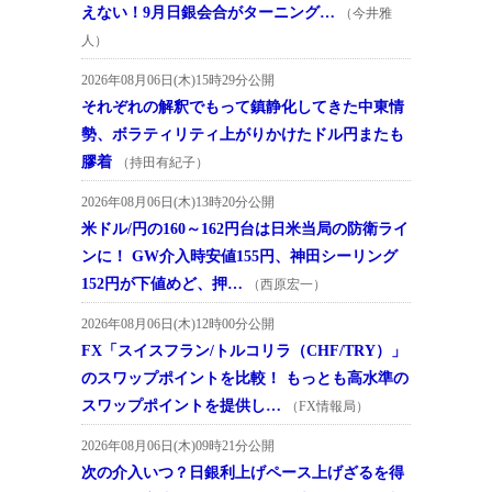
えない！9月日銀会合がターニング…
（今井雅
人）
2026年08月06日(木)15時29分公開
それぞれの解釈でもって鎮静化してきた中東情
勢、ボラティリティ上がりかけたドル円またも
膠着
（持田有紀子）
2026年08月06日(木)13時20分公開
米ドル/円の160～162円台は日米当局の防衛ライ
ンに！ GW介入時安値155円、神田シーリング
152円が下値めど、押…
（西原宏一）
2026年08月06日(木)12時00分公開
FX「スイスフラン/トルコリラ（CHF/TRY）」
のスワップポイントを比較！ もっとも高水準の
スワップポイントを提供し…
（FX情報局）
2026年08月06日(木)09時21分公開
次の介入いつ？日銀利上げペース上げざるを得