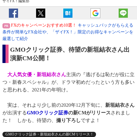
ザイFX！編集部
FXのキャンペーンおすすめ10選！
キャッシュバックがもらえる
条件が簡単なFX会社や、「ザイFX！」限定のお得なキャンペーンを
厳選して紹介
GMOクリック証券、待望の新垣結衣さん出
演新CM公開！
大人気女優・新垣結衣さん
主演の『逃げるは恥だが役に立
つ・新春スペシャル』が、ドラマ初めだったという方も多い
と思われる、2021年の年明け。
実は、それより少し前の2020年12月下旬に、
新垣結衣さん
が出演する
GMOクリック証券
の新CMがリリース
されまし
た！ しかも、待望の、
撮り下ろし
ですよ！
GMOクリック証券・新垣結衣さんの新CMリリース！