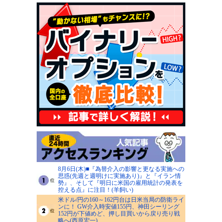
8月6日(木)■『為替介入の影響と更なる実施への
思惑(先週と週明けに実施あり)』と『イラン情
勢』、そして『明日に米国の雇用統計の発表を
控える点』に注目！(羊飼い)
米ドル/円の160～162円台は日米当局の防衛ライ
ンに！ GW介入時安値155円、神田シーリング
152円が下値めど、押し目買いから戻り売り戦
略へ(西原宏一)