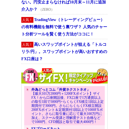
ない。円安止まらなければ10月末～11月に追加
介入か？
（ZERO）
TradingView（トレーディングビュー）
人気！
の有料機能を無料で使う裏ワザ？ 人気のチャー
ト分析ツールを賢く使う方法がココに！
高いスワップポイントが狙える「トルコ
人気！
リラ/円」。スワップポイントが高いおすすめの
FX口座は？
外為どっとコム「外貨ネクストネオ」
【最大101万2000円＋1200FXポイント】ザイ
FX！から口座開設後、FX口座で1万通貨以上
の取引1回で5000円+らくらくFX積立1回以上定
期買付で3000円。さらにらくらくFX積立開設
200FXポイント＆定期買付1回以上で1000FXポ
イント。さらに取引量に応じて最大100万円に
加え、スクール受講と理解度テスト合格など
で1000円、CFD開設と取引で最大4000円！
FXブロードネット