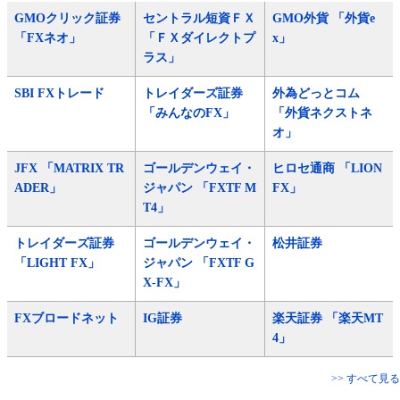
GMOクリック証券
セントラル短資ＦＸ
GMO外貨 「外貨e
「FXネオ」
「ＦＸダイレクトプ
x」
ラス」
SBI FXトレード
トレイダーズ証券
外為どっとコム
「みんなのFX」
「外貨ネクストネ
オ」
JFX 「MATRIX TR
ゴールデンウェイ・
ヒロセ通商 「LION
ADER」
ジャパン 「FXTF M
FX」
T4」
トレイダーズ証券
ゴールデンウェイ・
松井証券
「LIGHT FX」
ジャパン 「FXTF G
X-FX」
FXブロードネット
IG証券
楽天証券 「楽天MT
4」
>> すべて見る