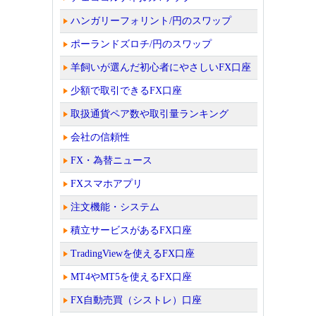
ハンガリーフォリント/円のスワップ
ポーランドズロチ/円のスワップ
羊飼いが選んだ初心者にやさしいFX口座
少額で取引できるFX口座
取扱通貨ペア数や取引量ランキング
会社の信頼性
FX・為替ニュース
FXスマホアプリ
注文機能・システム
積立サービスがあるFX口座
TradingViewを使えるFX口座
MT4やMT5を使えるFX口座
FX自動売買（シストレ）口座