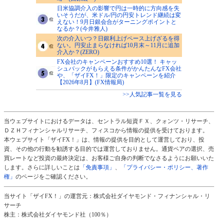
日米協調介入の影響で円は一時的に方向感を失
いそうだが、米ドル/円の円安トレンド継続は変
えない！9月日銀会合がターニングポイントと
なるか？(今井雅人)
次の介入いつ？日銀利上げペース上げざるを得
ない。円安止まらなければ10月末～11月に追加
介入か？(ZERO)
FX会社のキャンペーンおすすめ10選！ キャッ
シュバックがもらえる条件がかんたんなFX会社
や、「ザイFX！」限定のキャンペーンを紹介
【2026年8月】(FX情報局)
>>人気記事一覧を見る
当ウェブサイトにおけるデータは、セントラル短資ＦＸ、クォンツ・リサーチ、
ＤＺＨフィナンシャルリサーチ、フィスコから情報の提供を受けております。
本ウェブサイト「ザイFX！」は、情報の提供を目的として運営しており、投
資、その他の行動を勧誘する目的では運営しておりません。通貨ペアの選択、売
買レートなど投資の最終決定は、お客様ご自身の判断でなさるようにお願いいた
します。さらに詳しいことは
「免責事項」
、
「プライバシー・ポリシー、著作
権」
のページをご確認ください。
当サイト「ザイFX！」の運営元：株式会社ダイヤモンド・フィナンシャル・リ
サーチ
株主：株式会社ダイヤモンド社（100％）