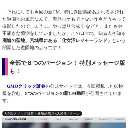
それにしても今回の新CM、特に異国情緒あふれるさびれ
た遊園地の風景なんて、海外ロケもできない昨今どうやって
撮影したのでしょう…。やっぱり合成？ などと、またもや
不届きな憶測をしていましたが、このロケ地、知る人ぞ知る
廃墟の聖地、宮城県にある「化女沼レジャーランド」
という
閉園した遊園地のようです！
全部で８つのバージョン！ 特別メッセージ版
も！
GMOクリック証券
の公式サイトでは、今回掲載した60秒
版を含む、
8つのバージョンの新CM動画
が公開されていま
す。
GMOクリック証券・新垣結衣さんCM 8パターン