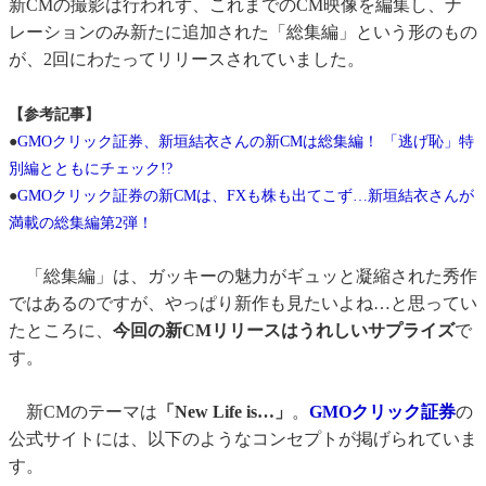
新CMの撮影は行われず、これまでのCM映像を編集し、ナ
レーションのみ新たに追加された「総集編」という形のもの
が、2回にわたってリリースされていました。
【参考記事】
●
GMOクリック証券、新垣結衣さんの新CMは総集編！ 「逃げ恥」特
別編とともにチェック!?
●
GMOクリック証券の新CMは、FXも株も出てこず…新垣結衣さんが
満載の総集編第2弾！
「総集編」は、ガッキーの魅力がギュッと凝縮された秀作
ではあるのですが、やっぱり新作も見たいよね…と思ってい
たところに、
今回の新CMリリースはうれしいサプライズ
で
す。
新CMのテーマは
「New Life is…」
。
GMOクリック証券
の
公式サイトには、以下のようなコンセプトが掲げられていま
す。