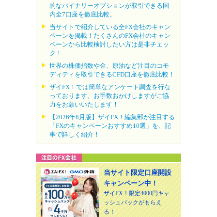
的なバイナリーオプションが取引できる国
内全7口座を徹底比較。
当サイトで紹介している全FX会社のキャン
ペーンを掲載！たくさんのFX会社のキャン
ペーンから比較検討したい方は是非チェッ
ク！
世界の株価指数や金、原油など注目のコモ
ディティを取引できるCFD口座を徹底比較！
ザイFX！では簡単なアンケート調査を行な
っております。お手数おかけしますがご協
力をお願いいたします！
【2026年8月版】ザイFX！編集部が注目する
「FXのキャンペーンおすすめ10選」を、記
事で詳しく紹介！
当サイト限定口座開設
キャンペーン中！
ザイFX！限定4000円キャ
ッシュバックがもらえ
る！