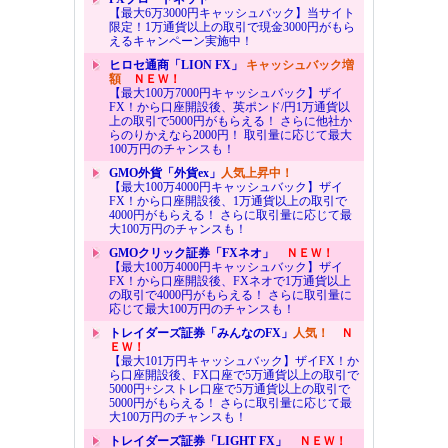
【最大6万3000円キャッシュバック】当サイト
限定！1万通貨以上の取引で現金3000円がもら
えるキャンペーン実施中！
ヒロセ通商「LION FX」
キャッシュバック増
額
ＮＥＷ！
【最大100万7000円キャッシュバック】ザイ
FX！から口座開設後、英ポンド/円1万通貨以
上の取引で5000円がもらえる！ さらに他社か
らのりかえなら2000円！ 取引量に応じて最大
100万円のチャンスも！
GMO外貨「外貨ex」
人気上昇中！
【最大100万4000円キャッシュバック】ザイ
FX！から口座開設後、1万通貨以上の取引で
4000円がもらえる！ さらに取引量に応じて最
大100万円のチャンスも！
GMOクリック証券「FXネオ」
ＮＥＷ！
【最大100万4000円キャッシュバック】ザイ
FX！から口座開設後、FXネオで1万通貨以上
の取引で4000円がもらえる！ さらに取引量に
応じて最大100万円のチャンスも！
トレイダーズ証券「みんなのFX」
人気！
Ｎ
ＥＷ！
【最大101万円キャッシュバック】ザイFX！か
ら口座開設後、FX口座で5万通貨以上の取引で
5000円+シストレ口座で5万通貨以上の取引で
5000円がもらえる！ さらに取引量に応じて最
大100万円のチャンスも！
トレイダーズ証券「LIGHT FX」
ＮＥＷ！