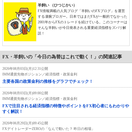
羊飼い （ひつじかい）
FX情報満載の人気ブログ「羊飼いのFXブログ」を運営
する凄腕ブロガー。日本ではまだFXが一般的でなかった
2001年からFXのトレードを続けている。このコーナーは
そんな羊飼いが今日発表される重要経済指標をズバリ解
説！
FX・羊飼いの「今日の為替はこれで動く！」の関連記事
2026年08月03日(月)12:31公開
IMM通貨先物ポジション／経済指標・政策金利
主要各国の政策金利の推移をグラフでチェック！
2026年08月03日(月)09:00公開
IMM通貨先物ポジション／経済指標・政策金利
FXで注目される経済指標の特徴やポイントをFX初心者にもわかりや
すく解説！
2026年06月29日(月)09:45公開
FXデイトレーダーZEROの「なんで動いた？ 昨日の相場」