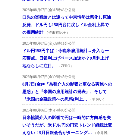
2026年08月07日(金)15時43分公開
口先の楽観論とは違って中東情勢は悪化し原油
反発、ドル円も158円台に戻しドル金利上昇で
の雇用統計
（持田有紀子）
2026年08月07日(金)09時11分公開
ドル円158円半ば！今晩米雇用統計→介入も一
応警戒。日銀利上げペース加速か？9月利上げ
地ならしに注目。
（ZERO）
2026年08月07日(金)06時45分公開
8月7日(金)■『為替介入の影響と更なる実施への
思惑』と『米国の雇用統計の発表』、そして
『米国の金融政策への思惑(利上…
（羊飼い）
2026年08月06日(木)17時00分公開
日米協調介入の影響で円は一時的に方向感を失
いそうだが、米ドル/円の円安トレンド継続は変
えない！9月日銀会合がターニング…
（今井雅