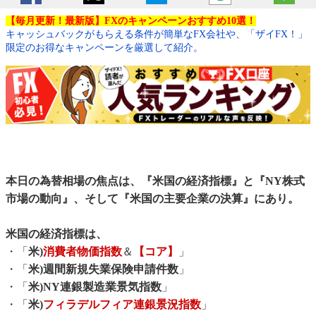
【毎月更新！最新版】FXのキャンペーンおすすめ10選！
キャッシュバックがもらえる条件が簡単なFX会社や、「ザイFX！」
限定のお得なキャンペーンを厳選して紹介。
本日の為替相場の焦点は、『米国の経済指標』と『NY株式
市場の動向』、そして『米国の主要企業の決算』にあり。
米国の経済指標は、
・「
米)
消費者物価指数
＆
【コア】
」
・「
米)週間新規失業保険申請件数
」
・「
米)NY連銀製造業景気指数
」
・「
米)
フィラデルフィア連銀景況指数
」