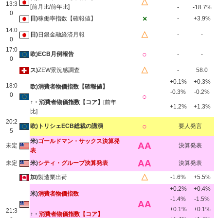
△
13:3
[前月比/前年比]
-
-18.7%
0
×
日)
稼働率指数【確報値】
-
+3.9%
14:0
△
日)
日銀金融経済月報
-
-
0
17:0
○
欧)ECB月例報告
-
-
0
△
ス)
ZEW景況感調査
-
58.0
+0.1%
+0.3%
18:0
欧)消費者物価指数【確報値】
-0.3%
-0.2%
0
○
↑・消費者物価指数【コア】
[前年
+1.2%
+1.3%
比]
20:2
○
欧)トリシェECB総裁の講演
要人発言
5
米)
ゴールドマン・サックス決算発
AA
未定
決算発表
表
AA
未定
米)
シティ・グループ決算発表
決算発表
△
加)
製造業出荷
-1.6%
+5.5%
+0.2%
+0.4%
米)
消費者物価指数
-1.4%
-1.5%
AA
+0.1%
+0.1%
21:3
↑・
消費者物価指数【コア】