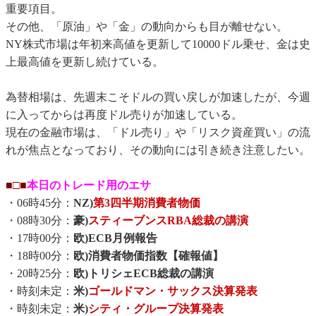
重要項目。
その他、「原油」や「金」の動向からも目が離せない。
NY株式市場は年初来高値を更新して10000ドル乗せ、金は史
上最高値を更新し続けている。
為替相場は、先週末こそドルの買い戻しが加速したが、今週
に入ってからは再度ドル売りが加速している。
現在の金融市場は、「ドル売り」や「リスク資産買い」の流
れが焦点となっており、その動向には引き続き注意したい。
■□■
本日のトレード用のエサ
・06時45分：
NZ)
第3四半期消費者物価
・08時30分：
豪)
スティーブンスRBA総裁の講演
・17時00分：
欧)ECB月例報告
・18時00分：
欧)消費者物価指数【確報値】
・20時25分：
欧)トリシェECB総裁の講演
・時刻未定：
米)
ゴールドマン・サックス決算発表
・時刻未定：
米)
シティ・グループ決算発表