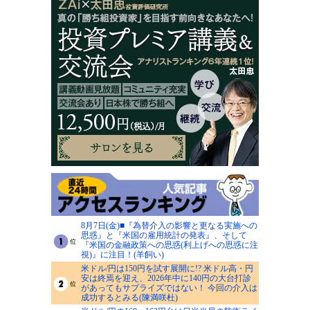
8月7日(金)■『為替介入の影響と更なる実施への
思惑』と『米国の雇用統計の発表』、そして
『米国の金融政策への思惑(利上げへの思惑に注
視)』に注目！(羊飼い)
米ドル/円は150円を試す展開に!? 米ドル高・円
安は終焉を迎え、2026年中に140円の大台打診
があってもサプライズではない！ 今回の介入は
成功するとみる(陳満咲杜)