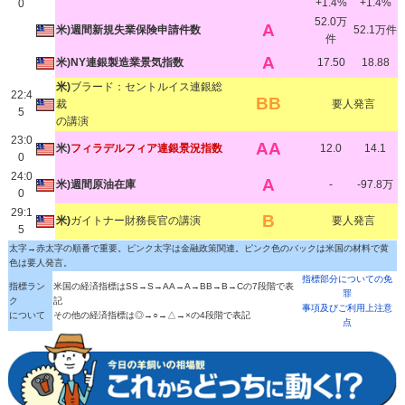
+1.4%
+1.4%
0
52.0万
A
米)週間新規失業保険申請件数
52.1万件
件
A
米)NY連銀製造業景気指数
17.50
18.88
米)
ブラード：セントルイス連銀総
22:4
BB
裁
要人発言
5
の講演
23:0
AA
米)
フィラデルフィア連銀景況指数
12.0
14.1
0
24:0
A
米)週間原油在庫
-
-97.8万
0
29:1
B
米)
ガイトナー財務長官の講演
要人発言
5
太字→赤太字の順番で重要。ピンク太字は金融政策関連。ピンク色のバックは米国の材料で黄
色は要人発言。
指標部分についての免
指標ラン
米国の経済指標はSS→S→AA→A→BB→B→Cの7段階で表
罪
ク
記
事項及びご利用上注意
について
その他の経済指標は◎→○→△→×の4段階で表記
点