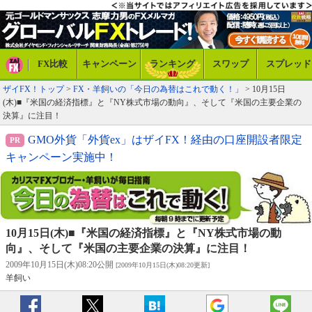
FX比較
キャンペーン
ランキング
スワップ
スプレッド
ザイFX！トップ
>
FX・羊飼いの「今日の為替はこれで動く！」
> 10月15日
(木)■『米国の経済指標』と『NY株式市場の動向』、そして『米国の主要企業の
決算』に注目！
GMO外貨「外貨ex」はザイFX！経由の口座開設者限定
キャンペーン実施中！
10月15日(木)■『米国の経済指標』と『NY株式市場の動
向』、そして『米国の主要企業の決算』に注目！
2009年10月15日(木)08:20公開
[2009年10月15日(木)08:20更新]
羊飼い