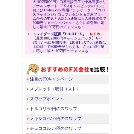
大100万5000円】口座開設完了で小林芳彦オリ
ジナルレポート「FXスキャルピングのコツ」
およびTradingView専用インジケーター「コバ
スキャインジ」当日プレゼント＆専用フォー
ムからの申込と合計1万通貨以上の新規取引で
5000円キャッシュバック！さらに取引量に応
じて最大100万円のチャンスも！
トレイダーズ証券「LIGHT FX」
ＮＥＷ！
【最大100万3000円キャッシュバック】ザイ
FX！から口座開設後、LIGHT FXで5万通貨以
上の取引で3000円がもらえる！さらに取引量
に応じて最大100万円のチャンスも！
注目のFXキャンペーン
スプレッド（取引コスト）
スワップポイント
トルコリラ/円のスワップ
メキシコペソ/円のスワップ
チェココルナ/円のスワップ