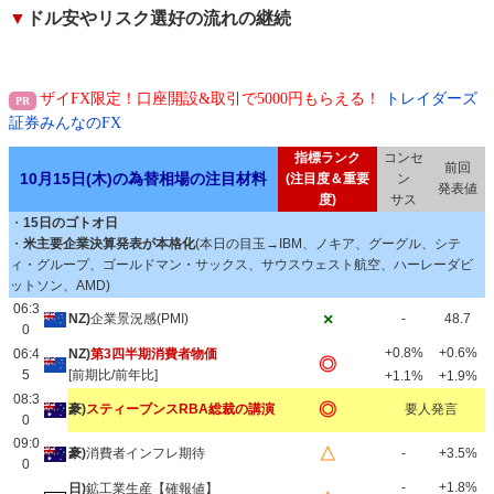
▼
ドル安やリスク選好の流れの継続
ザイFX限定！口座開設&取引で5000円もらえる！
トレイダーズ
証券みんなのFX
指標ランク
コンセ
前回
10月15日(木)の為替相場の注目材料
(注目度＆重要
ン
発表値
度)
サス
・
15日のゴトオ日
・
米主要企業決算発表が本格化
(本日の目玉→IBM、ノキア、グーグル、シテ
ィ・グループ、ゴールドマン・サックス、サウスウェスト航空、ハーレーダビ
ットソン、AMD)
06:3
×
NZ)
企業景況感(PMI)
-
48.7
0
+0.8%
+0.6%
06:4
NZ)
第3四半期消費者物価
◎
5
[前期比/前年比]
+1.1%
+1.9%
08:3
◎
豪)
スティーブンスRBA総裁の講演
要人発言
0
09:0
△
豪)
消費者インフレ期待
-
+3.5%
0
-
+1.8%
日)
鉱工業生産【確報値】