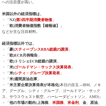
への注目度が高い。
米国以外の経済指標は、
・「
NZ)
第3四半期消費者物価
」
・「
欧)消費者物価指数【確報値】
」
などが主な注目材料。
経済指標以外では、
・「
豪)
スティーブンスRBA総裁の講演
」
・「
欧)ECB月例報告
」
・「
欧)トリシェECB総裁の講演
」
・「
米)
ゴールドマン・サックス決算発表
」
・「
米)
シティ・グループ決算発表
」
・「
米)週間原油在庫
」
・「
米主要企業決算発表が本格化
(本日の目玉→IBM、ノキ
ア、グーグル、シティ・グループ、ゴールドマン・サック
ス、サウスウェスト航空、ハーレーダビットソン、AMD)」
・「
他の市場の動向
(
上海株
、
米国株
、
米金利
、
金
、
原油
、