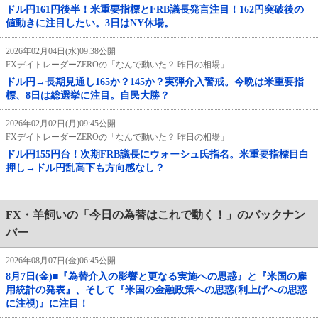
ドル円161円後半！米重要指標とFRB議長発言注目！162円突破後の
値動きに注目したい。3日はNY休場。
2026年02月04日(水)09:38公開
FXデイトレーダーZEROの「なんで動いた？ 昨日の相場」
ドル円→長期見通し165か？145か？実弾介入警戒。今晩は米重要指
標、8日は総選挙に注目。自民大勝？
2026年02月02日(月)09:45公開
FXデイトレーダーZEROの「なんで動いた？ 昨日の相場」
ドル円155円台！次期FRB議長にウォーシュ氏指名。米重要指標目白
押し→ドル円乱高下も方向感なし？
FX・羊飼いの「今日の為替はこれで動く！」のバックナン
バー
2026年08月07日(金)06:45公開
8月7日(金)■『為替介入の影響と更なる実施への思惑』と『米国の雇
用統計の発表』、そして『米国の金融政策への思惑(利上げへの思惑
に注視)』に注目！