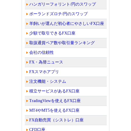
ハンガリーフォリント/円のスワップ
ポーランドズロチ/円のスワップ
羊飼いが選んだ初心者にやさしいFX口座
少額で取引できるFX口座
取扱通貨ペア数や取引量ランキング
会社の信頼性
FX・為替ニュース
FXスマホアプリ
注文機能・システム
積立サービスがあるFX口座
TradingViewを使えるFX口座
MT4やMT5を使えるFX口座
FX自動売買（シストレ）口座
CFD口座