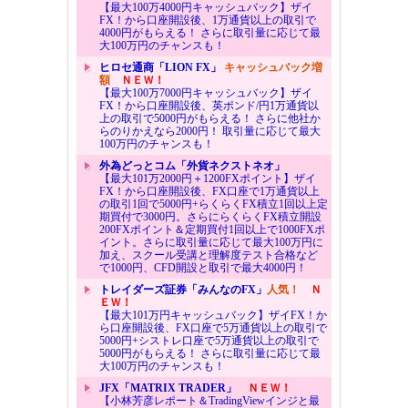
【最大100万4000円キャッシュバック】ザイ
FX！から口座開設後、1万通貨以上の取引で
4000円がもらえる！ さらに取引量に応じて最
大100万円のチャンスも！
ヒロセ通商「LION FX」
キャッシュバック増
額
ＮＥＷ！
【最大100万7000円キャッシュバック】ザイ
FX！から口座開設後、英ポンド/円1万通貨以
上の取引で5000円がもらえる！ さらに他社か
らのりかえなら2000円！ 取引量に応じて最大
100万円のチャンスも！
外為どっとコム「外貨ネクストネオ」
【最大101万2000円＋1200FXポイント】ザイ
FX！から口座開設後、FX口座で1万通貨以上
の取引1回で5000円+らくらくFX積立1回以上定
期買付で3000円。さらにらくらくFX積立開設
200FXポイント＆定期買付1回以上で1000FXポ
イント。さらに取引量に応じて最大100万円に
加え、スクール受講と理解度テスト合格など
で1000円、CFD開設と取引で最大4000円！
トレイダーズ証券「みんなのFX」
人気！
Ｎ
ＥＷ！
【最大101万円キャッシュバック】ザイFX！か
ら口座開設後、FX口座で5万通貨以上の取引で
5000円+シストレ口座で5万通貨以上の取引で
5000円がもらえる！ さらに取引量に応じて最
大100万円のチャンスも！
JFX「MATRIX TRADER」
ＮＥＷ！
【小林芳彦レポート＆TradingViewインジと最