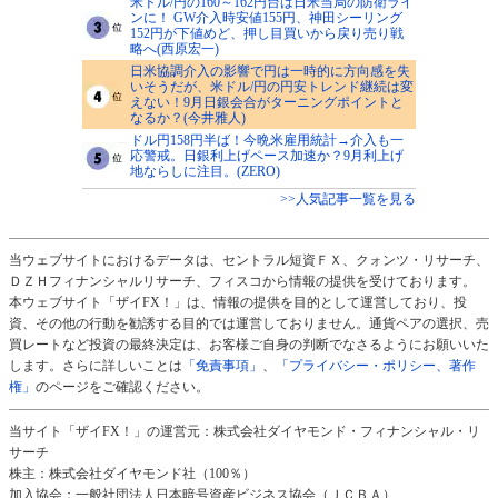
米ドル/円の160～162円台は日米当局の防衛ライ
ンに！ GW介入時安値155円、神田シーリング
152円が下値めど、押し目買いから戻り売り戦
略へ(西原宏一)
日米協調介入の影響で円は一時的に方向感を失
いそうだが、米ドル/円の円安トレンド継続は変
えない！9月日銀会合がターニングポイントと
なるか？(今井雅人)
ドル円158円半ば！今晩米雇用統計→介入も一
応警戒。日銀利上げペース加速か？9月利上げ
地ならしに注目。(ZERO)
>>人気記事一覧を見る
当ウェブサイトにおけるデータは、セントラル短資ＦＸ、クォンツ・リサーチ、
ＤＺＨフィナンシャルリサーチ、フィスコから情報の提供を受けております。
本ウェブサイト「ザイFX！」は、情報の提供を目的として運営しており、投
資、その他の行動を勧誘する目的では運営しておりません。通貨ペアの選択、売
買レートなど投資の最終決定は、お客様ご自身の判断でなさるようにお願いいた
します。さらに詳しいことは
「免責事項」
、
「プライバシー・ポリシー、著作
権」
のページをご確認ください。
当サイト「ザイFX！」の運営元：株式会社ダイヤモンド・フィナンシャル・リ
サーチ
株主：株式会社ダイヤモンド社（100％）
加入協会：一般社団法人日本暗号資産ビジネス協会（ＪＣＢＡ）