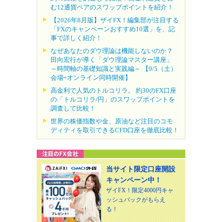
む12通貨ペアのスワップポイントを紹介！
【2026年8月版】ザイFX！編集部が注目する
「FXのキャンペーンおすすめ10選」を、記
事で詳しく紹介！
なぜあなたのダウ理論は機能しないのか？
田向宏行が導く「ダウ理論マスター講座」
～時間軸の基礎知識と実践編～ 【9/5（土）
会場+オンライン同時開催】
高金利で人気のトルコリラ。 約30のFX口座
の「トルコリラ/円」のスワップポイントを
調査して比較！
世界の株価指数や金、原油など注目のコモ
ディティを取引できるCFD口座を徹底比較！
当サイト限定口座開設
キャンペーン中！
ザイFX！限定4000円キャ
ッシュバックがもらえ
る！