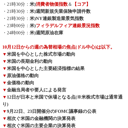
・21時30分：
米)
消費者物価指数
＆
【コア】
・21時30分：
米)週間新規失業保険申請件数
・21時30分：
米)NY連銀製造業景気指数
・23時00分：
米)
フィラデルフィア連銀景況指数
・24時00分：
米)週間原油在庫
10月12日からの週の為替相場の焦点(ドル中心)は以下。
▼
米国を中心とした株式市場の動向
▼
米国の長期金利の動向
▼
米国を中心とした主要経済指標の結果
▼
原油価格の動向
▼
金価格の動向
▼
金融当局者や要人による発言
▼
12日が日本と米国で休場となる点(※米株式市場は通常通
り)
▼
9月22日、23日開催分のFOMC議事録の公表
▼
相次ぐ米国の金融機関の決算発表
▼
相次ぐ米国の主要企業の決算発表