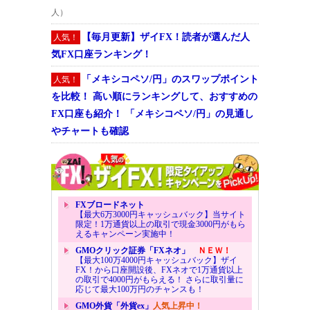
人）
【毎月更新】ザイFX！読者が選んだ人
人気！
気FX口座ランキング！
「メキシコペソ/円」のスワップポイント
人気！
を比較！ 高い順にランキングして、おすすめの
FX口座も紹介！ 「メキシコペソ/円」の見通し
やチャートも確認
FXブロードネット
【最大6万3000円キャッシュバック】当サイト
限定！1万通貨以上の取引で現金3000円がもら
えるキャンペーン実施中！
GMOクリック証券「FXネオ」
ＮＥＷ！
【最大100万4000円キャッシュバック】ザイ
FX！から口座開設後、FXネオで1万通貨以上
の取引で4000円がもらえる！ さらに取引量に
応じて最大100万円のチャンスも！
GMO外貨「外貨ex」
人気上昇中！