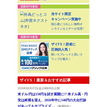
当サイト限定
キャンペーン実施中
初心者にうれしい無料オ
ンラインセミナーが充実!
ザイFX！読者に
圧倒的人気！
狭いスプレッドと高いス
ワップが魅力！
ザイFX！最新＆おすすめ記事
2026年08月07日(金)18時09分公開
米ドル/円は150円を試す展開に!? 米ドル高・円
安は終焉を迎え、2026年中に140円の大台打診
があってもサプライズ…
（陳満咲杜）