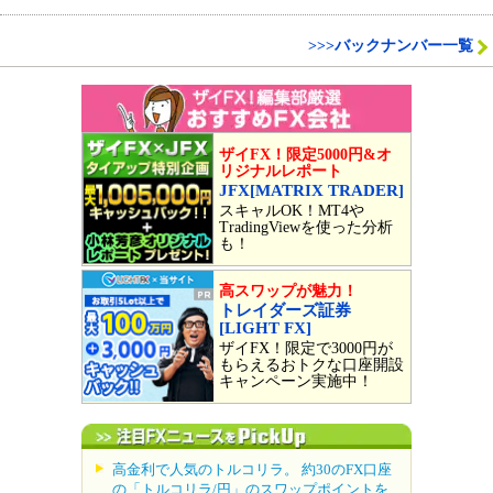
>>>バックナンバー一覧
ザイFX！限定5000円&オ
リジナルレポート
JFX[MATRIX TRADER]
スキャルOK！MT4や
TradingViewを使った分析
も！
高スワップが魅力！
トレイダーズ証券
[LIGHT FX]
ザイFX！限定で3000円が
もらえるおトクな口座開設
キャンペーン実施中！
高金利で人気のトルコリラ。 約30のFX口座
の「トルコリラ/円」のスワップポイントを