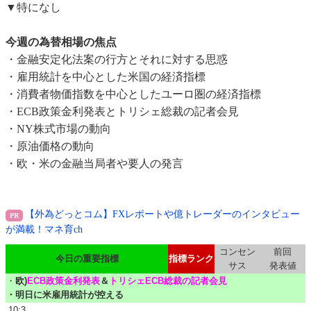
▼特になし
今週の為替相場の焦点
・金融安定化法案の行方とそれに対する思惑
・雇用統計を中心とした米国の経済指標
・消費者物価指数を中心としたユーロ圏の経済指標
・ECB政策金利発表とトリシェ総裁の記者会見
・NY株式市場の動向
・原油価格の動向
・欧・米の金融当局者や要人の発言
【外為どっとコム】FXレポートや億トレーダーのインタビュー
が満載！マネ育ch
コンセン
前回
今日の重要指標
指標ランク
サス
発表値
・
欧)
ECB政策金利発表
＆
トリシェECB総裁の記者会見
・明日に米雇用統計が控える
10:3