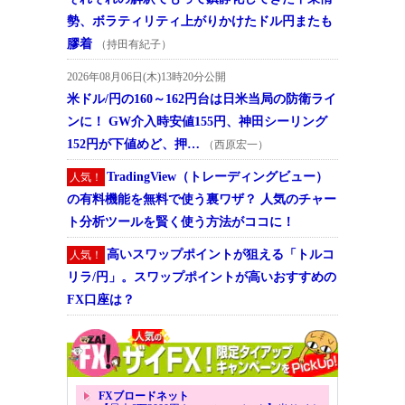
勢、ボラティリティ上がりかけたドル円またも
膠着
（持田有紀子）
2026年08月06日(木)13時20分公開
米ドル/円の160～162円台は日米当局の防衛ライ
ンに！ GW介入時安値155円、神田シーリング
152円が下値めど、押…
（西原宏一）
TradingView（トレーディングビュー）
人気！
の有料機能を無料で使う裏ワザ？ 人気のチャー
ト分析ツールを賢く使う方法がココに！
高いスワップポイントが狙える「トルコ
人気！
リラ/円」。スワップポイントが高いおすすめの
FX口座は？
FXブロードネット