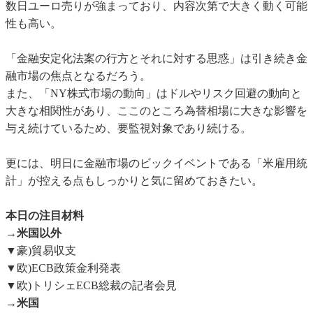
数日ユーロ売りが強まっており、内容次第で大きく動く可能
性も高い。
「金融安定化法案の行方とそれに対する思惑」は引き続き金
融市場の焦点となるだろう。
また、「NY株式市場の動向」はドルやリスク回避の動向と
大きな相関性があり、ここのところ為替相場に大きな影響を
与え続けているため、要監視対象であり続ける。
更には、明日に金融市場のビックイベントである「米雇用統
計」が控える点もしっかりと気に留めておきたい。
本日の注目材料
→米国以外
▼豪)貿易収支
▼欧)ECB政策金利発表
▼欧)トリシェECB総裁の記者会見
→米国