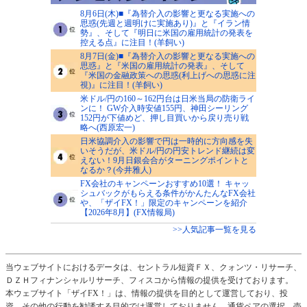
8月6日(木)■『為替介入の影響と更なる実施への
思惑(先週と週明けに実施あり)』と『イラン情
勢』、そして『明日に米国の雇用統計の発表を
控える点』に注目！(羊飼い)
8月7日(金)■『為替介入の影響と更なる実施への
思惑』と『米国の雇用統計の発表』、そして
『米国の金融政策への思惑(利上げへの思惑に注
視)』に注目！(羊飼い)
米ドル/円の160～162円台は日米当局の防衛ライ
ンに！ GW介入時安値155円、神田シーリング
152円が下値めど、押し目買いから戻り売り戦
略へ(西原宏一)
日米協調介入の影響で円は一時的に方向感を失
いそうだが、米ドル/円の円安トレンド継続は変
えない！9月日銀会合がターニングポイントと
なるか？(今井雅人)
FX会社のキャンペーンおすすめ10選！ キャッ
シュバックがもらえる条件がかんたんなFX会社
や、「ザイFX！」限定のキャンペーンを紹介
【2026年8月】(FX情報局)
>>人気記事一覧を見る
当ウェブサイトにおけるデータは、セントラル短資ＦＸ、クォンツ・リサーチ、
ＤＺＨフィナンシャルリサーチ、フィスコから情報の提供を受けております。
本ウェブサイト「ザイFX！」は、情報の提供を目的として運営しており、投
資、その他の行動を勧誘する目的では運営しておりません。通貨ペアの選択、売