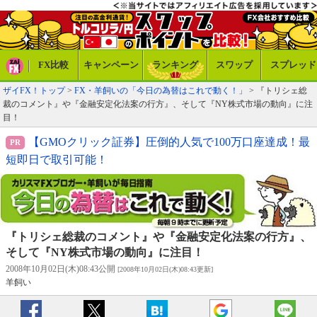
FX比較
キャンペーン
ランキング
スワップ
スプレッド
ザイFX！トップ
>
FX・羊飼いの「今日の為替はこれで動く！」
> 『トリシェ総
裁のコメント』や『金融安定化法案の行方』、そして『NY株式市場の動向』に注
目！
【GMOクリック証券】圧倒的人気で100万口座達成！最
短即日で取引可能！
『トリシェ総裁のコメント』や『金融安定化法案の行方』、
そして『NY株式市場の動向』に注目！
2008年10月02日(木)08:43公開
[2008年10月02日(木)08:43更新]
羊飼い