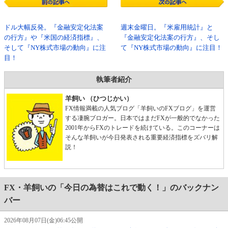
ドル大幅反発。『金融安定化法案
週末金曜日。『米雇用統計』と
の行方』や『米国の経済指標』、
『金融安定化法案の行方』、そし
そして『NY株式市場の動向』に注
て『NY株式市場の動向』に注目！
目！
執筆者紹介
羊飼い （ひつじかい）
FX情報満載の人気ブログ「羊飼いのFXブログ」を運営
する凄腕ブロガー。日本ではまだFXが一般的でなかった
2001年からFXのトレードを続けている。このコーナーは
そんな羊飼いが今日発表される重要経済指標をズバリ解
説！
FX・羊飼いの「今日の為替はこれで動く！」のバックナン
バー
2026年08月07日(金)06:45公開