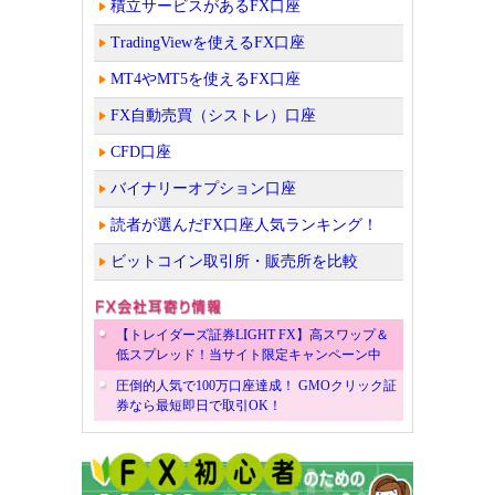
積立サービスがあるFX口座
TradingViewを使えるFX口座
MT4やMT5を使えるFX口座
FX自動売買（シストレ）口座
CFD口座
バイナリーオプション口座
読者が選んだFX口座人気ランキング！
ビットコイン取引所・販売所を比較
【トレイダーズ証券LIGHT FX】高スワップ＆
低スプレッド！当サイト限定キャンペーン中
圧倒的人気で100万口座達成！ GMOクリック証
券なら最短即日で取引OK！