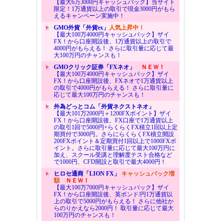
【最大6万3000円キャッシュバック】当サイト
限定！1万通貨以上の取引で現金3000円がもら
えるキャンペーン実施中！
GMO外貨「外貨ex」
人気上昇中！
【最大100万4000円キャッシュバック】ザイ
FX！から口座開設後、1万通貨以上の取引で
4000円がもらえる！ さらに取引量に応じて最
大100万円のチャンスも！
GMOクリック証券「FXネオ」
ＮＥＷ！
【最大100万4000円キャッシュバック】ザイ
FX！から口座開設後、FXネオで1万通貨以上
の取引で4000円がもらえる！ さらに取引量に
応じて最大100万円のチャンスも！
外為どっとコム「外貨ネクストネオ」
【最大101万2000円＋1200FXポイント】ザイ
FX！から口座開設後、FX口座で1万通貨以上
の取引1回で5000円+らくらくFX積立1回以上定
期買付で3000円。さらにらくらくFX積立開設
200FXポイント＆定期買付1回以上で1000FXポ
イント。さらに取引量に応じて最大100万円に
加え、スクール受講と理解度テスト合格など
で1000円、CFD開設と取引で最大4000円！
ヒロセ通商「LION FX」
キャッシュバック増
額
ＮＥＷ！
【最大100万7000円キャッシュバック】ザイ
FX！から口座開設後、英ポンド/円1万通貨以
上の取引で5000円がもらえる！ さらに他社か
らのりかえなら2000円！ 取引量に応じて最大
100万円のチャンスも！