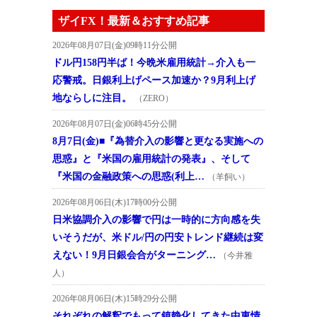
ザイFX！最新＆おすすめ記事
2026年08月07日(金)09時11分公開
ドル円158円半ば！今晩米雇用統計→介入も一
応警戒。日銀利上げペース加速か？9月利上げ
地ならしに注目。
（ZERO）
2026年08月07日(金)06時45分公開
8月7日(金)■『為替介入の影響と更なる実施への
思惑』と『米国の雇用統計の発表』、そして
『米国の金融政策への思惑(利上…
（羊飼い）
2026年08月06日(木)17時00分公開
日米協調介入の影響で円は一時的に方向感を失
いそうだが、米ドル/円の円安トレンド継続は変
えない！9月日銀会合がターニング…
（今井雅
人）
2026年08月06日(木)15時29分公開
それぞれの解釈でもって鎮静化してきた中東情