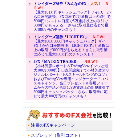
トレイダーズ証券「みんなのFX」
人気！
Ｎ
ＥＷ！
【最大101万円キャッシュバック】ザイFX！か
ら口座開設後、FX口座で5万通貨以上の取引で
5000円+シストレ口座で5万通貨以上の取引で
5000円がもらえる！ さらに取引量に応じて最
大100万円のチャンスも！
トレイダーズ証券「LIGHT FX」
ＮＥＷ！
【最大100万3000円キャッシュバック】ザイ
FX！から口座開設後、LIGHT FXで5万通貨以
上の取引で3000円がもらえる！さらに取引量
に応じて最大100万円のチャンスも！
JFX「MATRIX TRADER」
ＮＥＷ！
【小林芳彦レポート＆TradingViewインジと最
大100万5000円】口座開設完了で小林芳彦オリ
ジナルレポート「FXスキャルピングのコツ」
およびTradingView専用インジケーター「コバ
スキャインジ」当日プレゼント＆専用フォー
ムからの申込と合計1万通貨以上の新規取引で
5000円キャッシュバック！さらに取引量に応
じて最大100万円のチャンスも！
注目のFXキャンペーン
スプレッド（取引コスト）