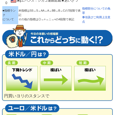
米)
エバンズ：シカゴ連銀総裁★あいさつ
0
指標部分についての免
■指標ラン
米指標はSS→S→AA→A→BB→B→Cの7段階で表
罪
ク
記
事項及びご利用上注意
について
その他の指標は◎→○→△→×の4段階で表記
点
円買いヨリのスタンスで