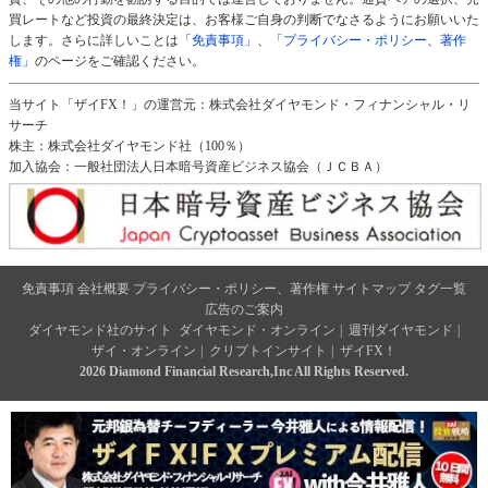
買レートなど投資の最終決定は、お客様ご自身の判断でなさるようにお願いいた
します。さらに詳しいことは
「免責事項」
、
「プライバシー・ポリシー、著作
権」
のページをご確認ください。
当サイト「ザイFX！」の運営元：株式会社ダイヤモンド・フィナンシャル・リ
サーチ
株主：株式会社ダイヤモンド社（100％）
加入協会：一般社団法人日本暗号資産ビジネス協会（ＪＣＢＡ）
免責事項
会社概要
プライバシー・ポリシー、著作権
サイトマップ
タグ一覧
広告のご案内
ダイヤモンド社のサイト
ダイヤモンド・オンライン
|
週刊ダイヤモンド
|
ザイ・オンライン
|
クリプトインサイト
|
ザイFX！
2026 Diamond Financial Research,Inc All Rights Reserved.