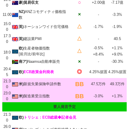
○
豪)貿易収支
+2.00億
-7.17億
0
NZ)
ANZコモディティ価格指
×
11:00
-
-3.3%
数
15:0
△
英)
ネーションワイド住宅価格
-1.7%
-1.9%
0
17:3
△
英)
建設業PMI
-
40.5
0
-0.5%
+1.1%
欧)
生産者物価指数
△
18:0
[前月比/前年比]
+8.4%
+9.0%
0
×
南ア)
Naamsa自動車販売
-
-30.3%
20:4
◎
欧)
ECB政策金利発表
4.25%据置
4.25%据置
5
21:3
BB
米)
新規失業保険申請件数
47.5万件
49.3万件
0
23:0
BB
米)
製造業受注指数
-3.0%
+1.3%
0
要人発言予定
21:3
欧)
トリシェ：ECB総裁◆記者会見
0
26:0