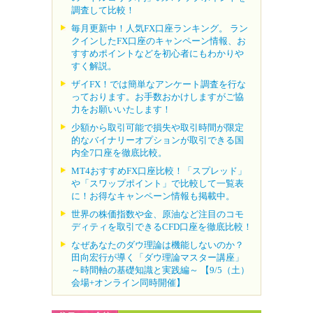
調査して比較！
毎月更新中！人気FX口座ランキング。 ラン
クインしたFX口座のキャンペーン情報、お
すすめポイントなどを初心者にもわかりや
すく解説。
ザイFX！では簡単なアンケート調査を行な
っております。お手数おかけしますがご協
力をお願いいたします！
少額から取引可能で損失や取引時間が限定
的なバイナリーオプションが取引できる国
内全7口座を徹底比較。
MT4おすすめFX口座比較！「スプレッド」
や「スワップポイント」で比較して一覧表
に！お得なキャンペーン情報も掲載中。
世界の株価指数や金、原油など注目のコモ
ディティを取引できるCFD口座を徹底比較！
なぜあなたのダウ理論は機能しないのか？
田向宏行が導く「ダウ理論マスター講座」
～時間軸の基礎知識と実践編～ 【9/5（土）
会場+オンライン同時開催】