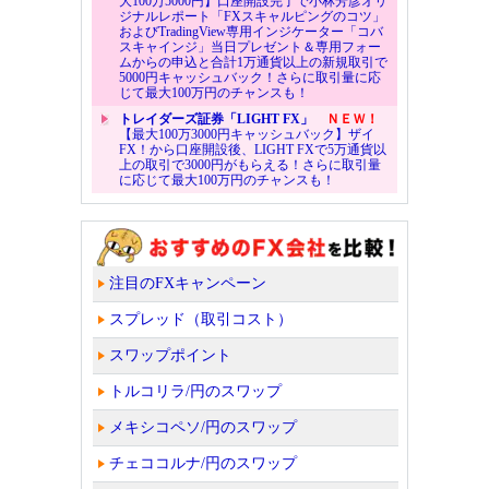
大100万5000円】口座開設完了で小林芳彦オリ
ジナルレポート「FXスキャルピングのコツ」
およびTradingView専用インジケーター「コバ
スキャインジ」当日プレゼント＆専用フォー
ムからの申込と合計1万通貨以上の新規取引で
5000円キャッシュバック！さらに取引量に応
じて最大100万円のチャンスも！
トレイダーズ証券「LIGHT FX」
ＮＥＷ！
【最大100万3000円キャッシュバック】ザイ
FX！から口座開設後、LIGHT FXで5万通貨以
上の取引で3000円がもらえる！さらに取引量
に応じて最大100万円のチャンスも！
注目のFXキャンペーン
スプレッド（取引コスト）
スワップポイント
トルコリラ/円のスワップ
メキシコペソ/円のスワップ
チェココルナ/円のスワップ