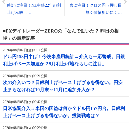
統計に注目！NZ中銀22年の利
言に注目！クロス円→押し目
上げ示唆→…
無く値幅狙いにく…
■FXデイトレーダーZEROの「なんで動いた？ 昨日の相
場」の最新記事
2026年08月07日(金)09:11公開
ドル円158円半ば！今晩米雇用統計→介入も一応警戒。日銀
利上げペース加速か？9月利上げ地ならしに注目。
2026年08月06日(木)09:21公開
次の介入いつ？日銀利上げペース上げざるを得ない。円安
止まらなければ10月末～11月に追加介入か？
2026年08月05日(水)09:42公開
日米協調介入→米国の国益は何か？ドル円157円台。日銀利
上げペース上げざるを得ないか。投資戦略は？
2026年08月04日(火)09:29公開