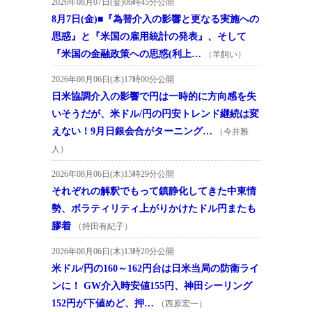
2026年08月07日(金)06時45分公開
8月7日(金)■『為替介入の影響と更なる実施への
思惑』と『米国の雇用統計の発表』、そして
『米国の金融政策への思惑(利上…
（羊飼い）
2026年08月06日(木)17時00分公開
日米協調介入の影響で円は一時的に方向感を失
いそうだが、米ドル/円の円安トレンド継続は変
えない！9月日銀会合がターニング…
（今井雅
人）
2026年08月06日(木)15時29分公開
それぞれの解釈でもって鎮静化してきた中東情
勢、ボラティリティ上がりかけたドル円またも
膠着
（持田有紀子）
2026年08月06日(木)13時20分公開
米ドル/円の160～162円台は日米当局の防衛ライ
ンに！ GW介入時安値155円、神田シーリング
152円が下値めど、押…
（西原宏一）