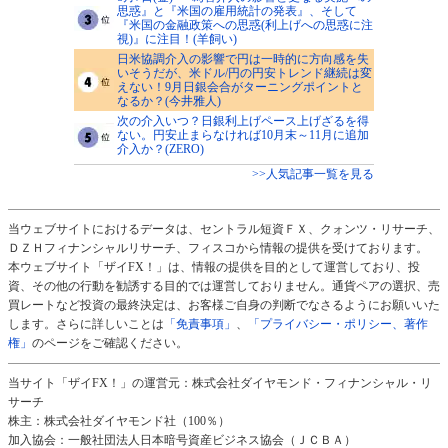
思惑』と『米国の雇用統計の発表』、そして
『米国の金融政策への思惑(利上げへの思惑に注
視)』に注目！(羊飼い)
日米協調介入の影響で円は一時的に方向感を失
いそうだが、米ドル/円の円安トレンド継続は変
えない！9月日銀会合がターニングポイントと
なるか？(今井雅人)
次の介入いつ？日銀利上げペース上げざるを得
ない。円安止まらなければ10月末～11月に追加
介入か？(ZERO)
>>人気記事一覧を見る
当ウェブサイトにおけるデータは、セントラル短資ＦＸ、クォンツ・リサーチ、
ＤＺＨフィナンシャルリサーチ、フィスコから情報の提供を受けております。
本ウェブサイト「ザイFX！」は、情報の提供を目的として運営しており、投
資、その他の行動を勧誘する目的では運営しておりません。通貨ペアの選択、売
買レートなど投資の最終決定は、お客様ご自身の判断でなさるようにお願いいた
します。さらに詳しいことは
「免責事項」
、
「プライバシー・ポリシー、著作
権」
のページをご確認ください。
当サイト「ザイFX！」の運営元：株式会社ダイヤモンド・フィナンシャル・リ
サーチ
株主：株式会社ダイヤモンド社（100％）
加入協会：一般社団法人日本暗号資産ビジネス協会（ＪＣＢＡ）