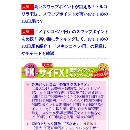
高いスワップポイントが狙える「トルコ
人気！
リラ/円」。スワップポイントが高いおすすめの
FX口座は？
「メキシコペソ/円」のスワップポイント
人気！
を比較！ 高い順にランキングして、おすすめの
FX口座も紹介！ 「メキシコペソ/円」の見通し
やチャートも確認
外為どっとコム「外貨ネクストネオ」
【最大101万2000円＋1200FXポイント】ザイ
FX！から口座開設後、FX口座で1万通貨以上
の取引1回で5000円+らくらくFX積立1回以上定
期買付で3000円。さらにらくらくFX積立開設
200FXポイント＆定期買付1回以上で1000FXポ
イント。さらに取引量に応じて最大100万円に
加え、スクール受講と理解度テスト合格など
で1000円、CFD開設と取引で最大4000円！
GMOクリック証券「FXネオ」
ＮＥＷ！
【最大100万4000円キャッシュバック】ザイ