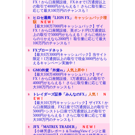
FX！から口座開設後、FXネオで1万通貨以上
の取引で4000円がもらえる！ さらに取引量に
応じて最大100万円のチャンスも！
ヒロセ通商「LION FX」
キャッシュバック増
額
ＮＥＷ！
【最大100万7000円キャッシュバック】ザイ
FX！から口座開設後、英ポンド/円1万通貨以
上の取引で5000円がもらえる！ さらに他社か
らのりかえなら2000円！ 取引量に応じて最大
100万円のチャンスも！
FXブロードネット
【最大6万3000円キャッシュバック】当サイト
限定！1万通貨以上の取引で現金3000円がもら
えるキャンペーン実施中！
GMO外貨「外貨ex」
人気上昇中！
【最大100万4000円キャッシュバック】ザイ
FX！から口座開設後、1万通貨以上の取引で
4000円がもらえる！ さらに取引量に応じて最
大100万円のチャンスも！
トレイダーズ証券「みんなのFX」
人気！
Ｎ
ＥＷ！
【最大101万円キャッシュバック】ザイFX！か
ら口座開設後、FX口座で5万通貨以上の取引で
5000円+シストレ口座で5万通貨以上の取引で
5000円がもらえる！ さらに取引量に応じて最
大100万円のチャンスも！
JFX「MATRIX TRADER」
ＮＥＷ！
【小林芳彦レポート＆TradingViewインジと最