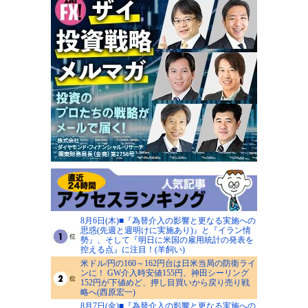
8月6日(木)■『為替介入の影響と更なる実施への
思惑(先週と週明けに実施あり)』と『イラン情
勢』、そして『明日に米国の雇用統計の発表を
控える点』に注目！(羊飼い)
米ドル/円の160～162円台は日米当局の防衛ライ
ンに！ GW介入時安値155円、神田シーリング
152円が下値めど、押し目買いから戻り売り戦
略へ(西原宏一)
8月7日(金)■『為替介入の影響と更なる実施への