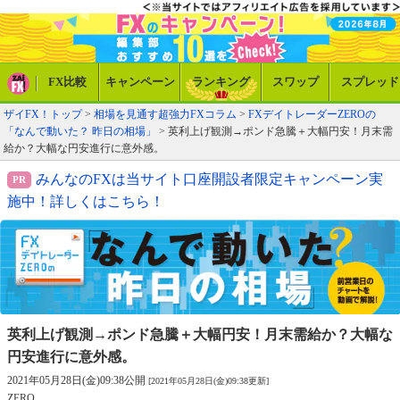
FX比較
キャンペーン
ランキング
スワップ
スプレッド
ザイFX！トップ
>
相場を見通す超強力FXコラム
>
FXデイトレーダーZEROの
「なんで動いた？ 昨日の相場」
> 英利上げ観測→ポンド急騰＋大幅円安！月末需
給か？大幅な円安進行に意外感。
みんなのFXは当サイト口座開設者限定キャンペーン実
施中！詳しくはこちら！
英利上げ観測→ポンド急騰＋大幅円安！
月末需給か？大幅な
円安進行に意外感。
2021年05月28日(金)09:38公開
[2021年05月28日(金)09:38更新]
ZERO