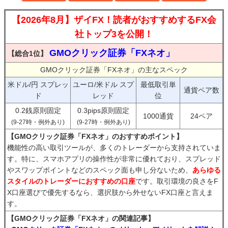
【2026年8月】ザイFX！読者がおすすめするFX会
社トップ3を公開！
GMOクリック証券「FXネオ」
【総合1位】
GMOクリック証券「FXネオ」の主なスペック
米ドル/円 スプレッ
ユーロ/米ドル スプ
最低取引単
通貨ペア数
ド
レッド
位
0.2銭原則固定
0.3pips原則固定
1000通貨
24ペア
(9-27時・例外あり)
(9-27時・例外あり)
【GMOクリック証券「FXネオ」のおすすめポイント】
機能性の高い取引ツールが、多くのトレーダーから支持されていま
す。特に、スマホアプリの操作性が非常に優れており、スプレッド
やスワップポイントなどのスペック面も申し分ないため、
あらゆる
スタイルのトレーダーにおすすめの口座
です。取引環境の良さをF
X口座選びで優先するなら、選択肢から外せないFX口座と言えま
す。
【GMOクリック証券「FXネオ」の関連記事】