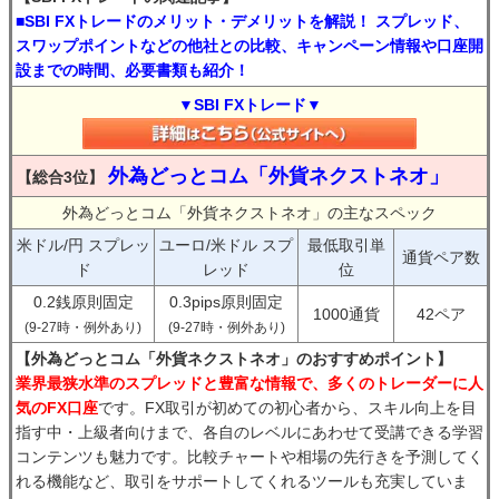
■SBI FXトレードのメリット・デメリットを解説！ スプレッド、
スワップポイントなどの他社との比較、キャンペーン情報や口座開
設までの時間、必要書類も紹介！
▼SBI FXトレード▼
外為どっとコム「外貨ネクストネオ」
【総合3位】
外為どっとコム「外貨ネクストネオ」の主なスペック
米ドル/円 スプレッ
ユーロ/米ドル スプ
最低取引単
通貨ペア数
ド
レッド
位
0.2銭原則固定
0.3pips原則固定
1000通貨
42ペア
(9-27時・例外あり)
(9-27時・例外あり)
【外為どっとコム「外貨ネクストネオ」のおすすめポイント】
業界最狭水準のスプレッドと豊富な情報で、多くのトレーダーに人
気のFX口座
です。FX取引が初めての初心者から、スキル向上を目
指す中・上級者向けまで、各自のレベルにあわせて受講できる学習
コンテンツも魅力です。比較チャートや相場の先行きを予測してく
れる機能など、取引をサポートしてくれるツールも充実していま