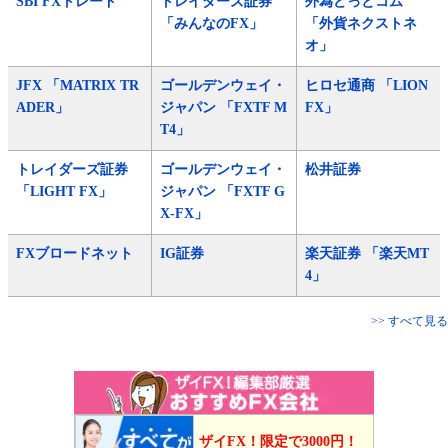
SBI FXトレード
トレイダーズ証券
外為どっとコム
「みんなのFX」
「外貨ネクストネ
オ」
JFX 「MATRIX TR
ゴールデンウェイ・
ヒロセ通商 「LION
ADER」
ジャパン 「FXTF M
FX」
T4」
トレイダーズ証券
ゴールデンウェイ・
松井証券
「LIGHT FX」
ジャパン 「FXTF G
X-FX」
FXブロードネット
IG証券
楽天証券 「楽天MT
4」
>> すべて見る
ザイFX！限定で3000円！