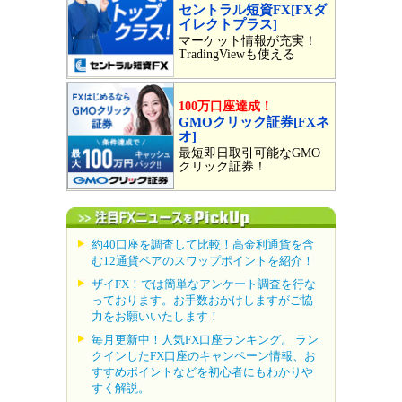
セントラル短資FX[FXダ
イレクトプラス]
マーケット情報が充実！
TradingViewも使える
100万口座達成！
GMOクリック証券[FXネ
オ]
最短即日取引可能なGMO
クリック証券！
約40口座を調査して比較！高金利通貨を含
む12通貨ペアのスワップポイントを紹介！
ザイFX！では簡単なアンケート調査を行な
っております。お手数おかけしますがご協
力をお願いいたします！
毎月更新中！人気FX口座ランキング。 ラン
クインしたFX口座のキャンペーン情報、お
すすめポイントなどを初心者にもわかりや
すく解説。