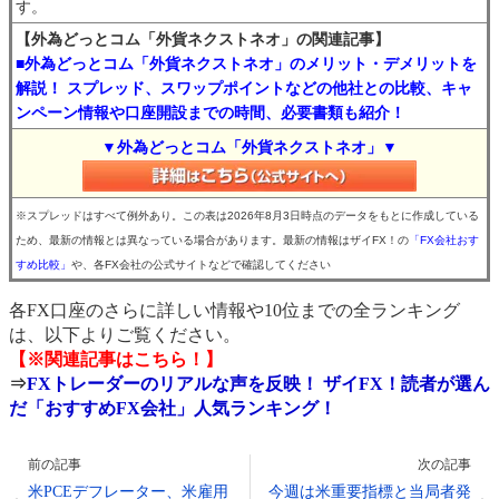
す。
【外為どっとコム「外貨ネクストネオ」の関連記事】
■外為どっとコム「外貨ネクストネオ」のメリット・デメリットを
解説！ スプレッド、スワップポイントなどの他社との比較、キャ
ンペーン情報や口座開設までの時間、必要書類も紹介！
▼外為どっとコム「外貨ネクストネオ」▼
※スプレッドはすべて例外あり。この表は2026年8月3日時点のデータをもとに作成している
ため、最新の情報とは異なっている場合があります。最新の情報はザイFX！の
「FX会社おす
すめ比較」
や、各FX会社の公式サイトなどで確認してください
各FX口座のさらに詳しい情報や10位までの全ランキング
は、以下よりご覧ください。
【※関連記事はこちら！】
⇒
FXトレーダーのリアルな声を反映！ ザイFX！読者が選ん
だ「おすすめFX会社」人気ランキング！
前の記事
次の記事
米PCEデフレーター、米雇用
今週は米重要指標と当局者発