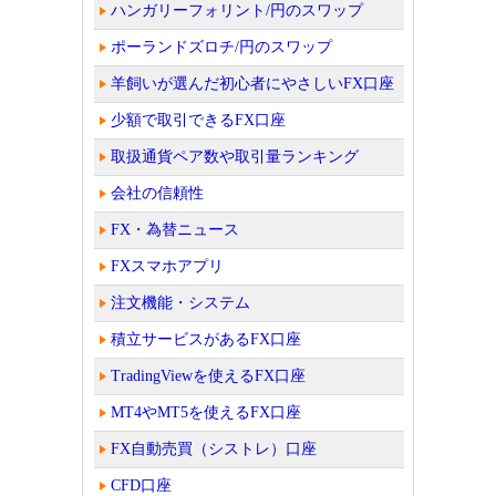
ハンガリーフォリント/円のスワップ
ポーランドズロチ/円のスワップ
羊飼いが選んだ初心者にやさしいFX口座
少額で取引できるFX口座
取扱通貨ペア数や取引量ランキング
会社の信頼性
FX・為替ニュース
FXスマホアプリ
注文機能・システム
積立サービスがあるFX口座
TradingViewを使えるFX口座
MT4やMT5を使えるFX口座
FX自動売買（シストレ）口座
CFD口座