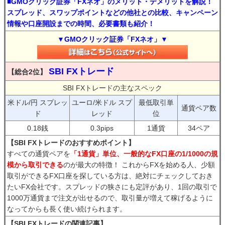
■GMOクリック証券「FXネオ」のメリット・デメリットを解説！
スプレッド、スワップポイントなどの他社との比較、キャンペーン
情報や口座開設までの時間、必要書類も紹介！
▼GMOクリック証券「FXネオ」▼
SBI FXトレード
【総合2位】
SBI FXトレードの主なスペック
米ドル/円 スプレッ
ユーロ/米ドル スプ
最低取引単
通貨ペア数
ド
レッド
位
0.18銭
0.3pips
1通貨
34ペア
【SBI FXトレードのおすすめポイント】
すべての通貨ペアを
「1通貨」単位、一般的なFX口座の1/1000の規
模から取引できる
のが最大の特徴！ これからFXを始める人、少額
取引ができるFX口座を探している方は、絶対にチェックしておき
たいFX会社です。スプレッドの狭さにも定評があり、1回の取引で
1000万通貨まで注文が出せるので、取引量が増えて稼げるように
なってからも長く使い続けられます。
【SBI FXトレードの関連記事】