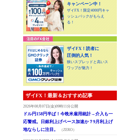
キャンペーン中！
ザイFX！限定4000円キャ
ッシュバックがもらえ
る！
ザイFX！読者に
圧倒的人気！
狭いスプレッドと高いス
ワップが魅力！
ザイFX！最新＆おすすめ記事
2026年08月07日(金)09時11分公開
ドル円158円半ば！今晩米雇用統計→介入も一
応警戒。日銀利上げペース加速か？9月利上げ
地ならしに注目。
（ZERO）