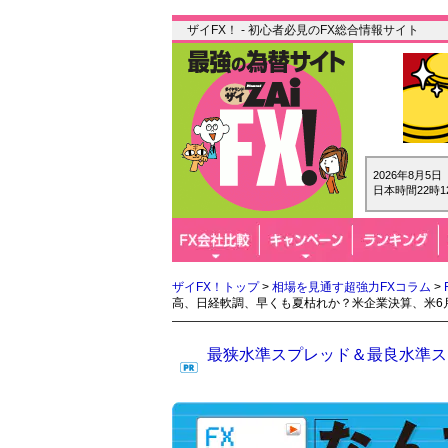
ザイFX！ - 初心者必見のFX総合情報サイト
2026年8月5
日本時間22時1
ザイFX！トップ
>
相場を見通す超強力FXコラム
>
高、日経軟調、早くも夏枯れか？米企業決算、米6
最狭水準スプレッド＆最良水準スワ