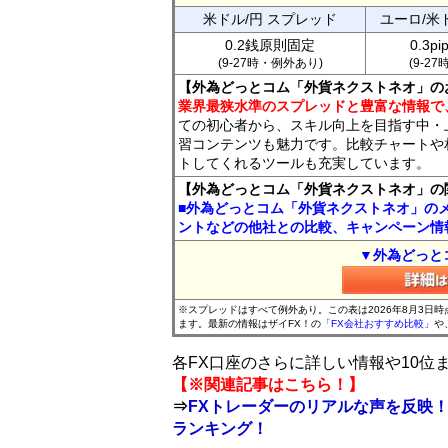
米ドル/円 スプレッド
ユーロ/米
0.2銭原則固定
0.3p
(9-27時・例外あり)
(9-2
【外為どっとコム「外貨ネクストネオ」の
業界最狭水準のスプレッドと豊富な情報で
ての初心者から、スキル向上を目指す中・
習コンテンツも魅力です。比較チャートや
トしてくれるツールも充実しています。
【外為どっとコム「外貨ネクストネオ」の
■外為どっとコム「外貨ネクストネオ」の
ントなどの他社との比較、キャンペーン情
▼外為どっと
※スプレッドはすべて例外あり。この表は2026年8月3日
ます。最新の情報はザイFX！の
「FX会社おすすめ比較」
や
各FX口座のさらに詳しい情報や10
【※関連記事はこちら！】
⇒
FXトレーダーのリアルな声を反映！
ランキング！