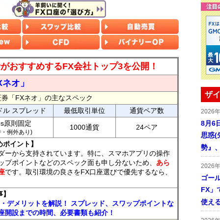
読者がおすすめするFX会社トップ3を公開！
Xネオ」
ザイ
証券「FXネオ」の主なスペック
ドル スプレッド
最低取引単位
通貨ペア数
2026
ips原則固定
8月6
1000通貨
24ペア
7時・例外あり)
思惑
めポイント】
勢』
ダーから支持されています。特に、スマホアプリの操作
ップポイントなどのスペック面も申し分ないため、
あら
2026
座
です。取引環境の良さをFX口座選びで優先するなら、
ゴール
FX」で
事】
使える
ト・デメリットを解説！ スプレッド、スワップポイントな
座開設までの時間、必要書類も紹介！