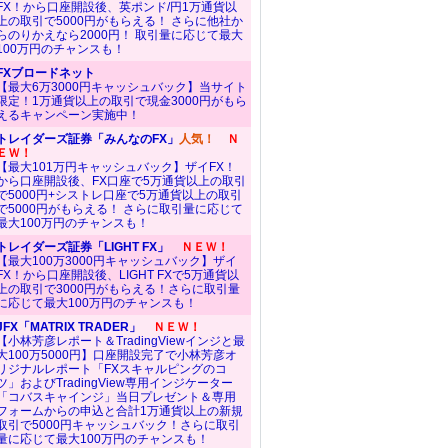
FX！から口座開設後、英ポンド/円1万通貨以
上の取引で5000円がもらえる！ さらに他社か
らのりかえなら2000円！ 取引量に応じて最大
100万円のチャンスも！
FXブロードネット
【最大6万3000円キャッシュバック】当サイト
限定！1万通貨以上の取引で現金3000円がもら
えるキャンペーン実施中！
トレイダーズ証券「みんなのFX」
人気！
Ｎ
ＥＷ！
【最大101万円キャッシュバック】ザイFX！
から口座開設後、FX口座で5万通貨以上の取引
で5000円+シストレ口座で5万通貨以上の取引
で5000円がもらえる！ さらに取引量に応じて
最大100万円のチャンスも！
トレイダーズ証券「LIGHT FX」
ＮＥＷ！
【最大100万3000円キャッシュバック】ザイ
FX！から口座開設後、LIGHT FXで5万通貨以
上の取引で3000円がもらえる！さらに取引量
に応じて最大100万円のチャンスも！
JFX「MATRIX TRADER」
ＮＥＷ！
【小林芳彦レポート＆TradingViewインジと最
大100万5000円】口座開設完了で小林芳彦オ
リジナルレポート「FXスキャルピングのコ
ツ」およびTradingView専用インジケーター
「コバスキャインジ」当日プレゼント＆専用
フォームからの申込と合計1万通貨以上の新規
取引で5000円キャッシュバック！さらに取引
量に応じて最大100万円のチャンスも！