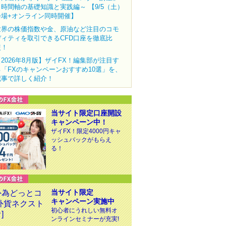
～時間軸の基礎知識と実践編～ 【9/5（土）
会場+オンライン同時開催】
世界の株価指数や金、原油など注目のコモ
ディティを取引できるCFD口座を徹底比
較！
【2026年8月版】ザイFX！編集部が注目す
る「FXのキャンペーンおすすめ10選」を、
記事で詳しく紹介！
当サイト限定口座開設
キャンペーン中！
ザイFX！限定4000円キャ
ッシュバックがもらえ
る！
当サイト限定
キャンペーン実施中
初心者にうれしい無料オ
ンラインセミナーが充実!