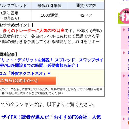
ドル スプレッド
最低取引単位
通貨ペア数
ips原則固定
1000通貨
42ペア
7時・例外あり)
おすすめポイント】
、多くのトレーダーに人気のFX口座
です。FX取引が初め
上級者向けまで、各自のレベルにあわせて受講できる学
相場の先行きを予測してくれる機能など、取引をサポー
関連記事】
メリット・デメリットを解説！ スプレッド、スワップポイ
報や口座開設までの時間、必要書類も紹介！
コム「外貨ネクストネオ」▼
時点のデータをもとに作成しているため、最新の情報とは異なっている場合があり
、各FX会社の公式サイトなどで確認してください
位までの全ランキングは、以下よりご覧ください。
 ザイFX！読者が選んだ「おすすめFX会社」人気