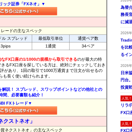
2026
リック証券「FXネオ」▼
為替
務長
に減
FXトレードの主なスペック
2026
ドル スプレッド
最低取引単位
通貨ペア数
Tra
.3pips
1通貨
34ペア
を比
るイ
なFX口座の1/1000の規模から取引できる
のが最大の特
できるFX口座を探している方は、絶対にチェックしておき
2026
評があり、1回の取引で1000万通貨まで注文が出せるの
日米
らも長く使い続けられます。
円台
投資
トを解説！ スプレッド、スワップポイントなどの他社との
時間、必要書類も紹介！
人気！
SBI FXトレード▼
リラ
FX口
ネクストネオ」
人気！
外貨ネクストネオ」の主なスペック
FX口