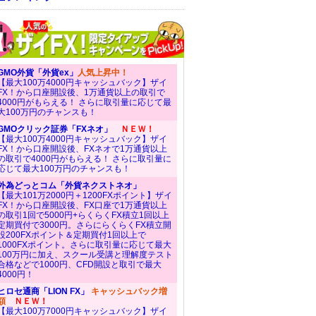
GMO外貨「外貨ex」
人気上昇中！
【最大100万4000円キャッシュバック】ザイ
FX！から口座開設後、1万通貨以上の取引で
4000円がもらえる！ さらに取引量に応じて最
大100万円のチャンスも！
GMOクリック証券「FXネオ」
ＮＥＷ！
【最大100万4000円キャッシュバック】ザイ
FX！から口座開設後、FXネオで1万通貨以上
の取引で4000円がもらえる！ さらに取引量に
応じて最大100万円のチャンスも！
外為どっとコム「外貨ネクストネオ」
【最大101万2000円＋1200FXポイント】ザイ
FX！から口座開設後、FX口座で1万通貨以上
の取引1回で5000円+らくらくFX積立1回以上
定期買付で3000円。さらにらくらくFX積立開
設200FXポイント＆定期買付1回以上で
1000FXポイント。さらに取引量に応じて最大
100万円に加え、スクール受講と理解度テスト
合格などで1000円、CFD開設と取引で最大
4000円！
ヒロセ通商「LION FX」
キャッシュバック増
額
ＮＥＷ！
【最大100万7000円キャッシュバック】ザイ