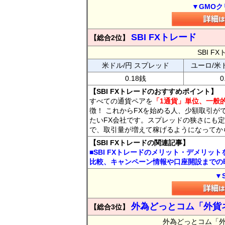
▼GMOク
SBI FXトレード
【総合2位】
SBI 
米ドル/円 スプレッド
ユーロ/米
0.18銭
0
【SBI FXトレードのおすすめポイント】
すべての通貨ペアを
「1通貨」単位、一般的
徴！ これからFXを始める人、少額取引が
たいFX会社です。スプレッドの狭さにも定
で、取引量が増えて稼げるようになってか
【SBI FXトレードの関連記事】
■SBI FXトレードのメリット・デメリッ
比較、キャンペーン情報や口座開設までの
▼
外為どっとコム「外貨
【総合3位】
外為どっとコム「