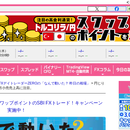
日（水）
--/--
--/--
--/--
--/--
2分9秒
--.--
--
--.--
--
--.--
--
--.--
--
FXデイトレーダーZEROの「なんで動いた？ 昨日の相場」
> 円じり
月小売売上高に注目。
ップポイントのSBI FXトレード！キャンペーン
実施中！