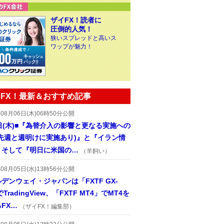
ザイFX！読者に
圧倒的人気！
狭いスプレッドと高いス
ワップが魅力！
FX！最新＆おすすめ記事
年08月06日(木)06時50分公開
日(木)■『為替介入の影響と更なる実施への
(先週と週明けに実施あり)』と『イラン情
、そして『明日に米国の…
（羊飼い）
年08月05日(水)13時56分公開
デンウェイ・ジャパンは「FXTF GX-
TradingView、「FXTF MT4」でMT4を
FX…
（ザイFX！編集部）