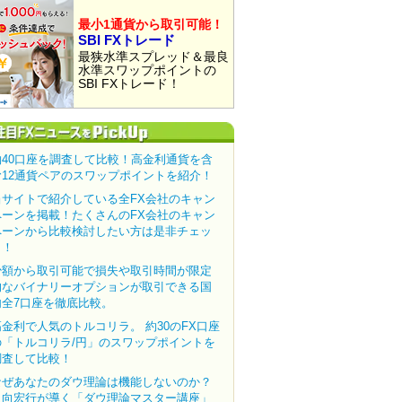
最小1通貨から取引可能！
SBI FXトレード
最狭水準スプレッド＆最良
水準スワップポイントの
SBI FXトレード！
約40口座を調査して比較！高金利通貨を含
む12通貨ペアのスワップポイントを紹介！
当サイトで紹介している全FX会社のキャン
ペーンを掲載！たくさんのFX会社のキャン
ペーンから比較検討したい方は是非チェッ
ク！
少額から取引可能で損失や取引時間が限定
的なバイナリーオプションが取引できる国
内全7口座を徹底比較。
高金利で人気のトルコリラ。 約30のFX口座
の「トルコリラ/円」のスワップポイントを
調査して比較！
なぜあなたのダウ理論は機能しないのか？
田向宏行が導く「ダウ理論マスター講座」