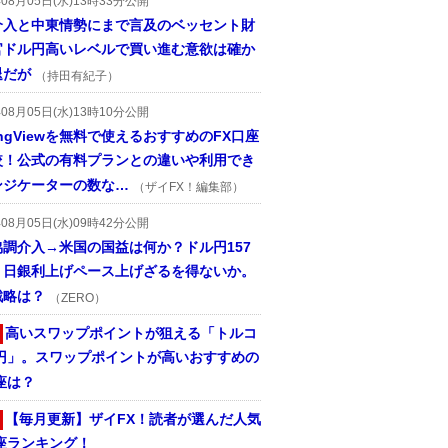
年08月05日(水)13時33分公開
介入と中東情勢にまで言及のベッセント財
官ドル円高いレベルで買い進む意欲は確か
退だが
（持田有紀子）
年08月05日(水)13時10分公開
dingViewを無料で使えるおすすめのFX口座
較！公式の有料プランとの違いや利用でき
ンジケーターの数な…
（ザイFX！編集部）
年08月05日(水)09時42分公開
協調介入→米国の国益は何か？ドル円157
。日銀利上げペース上げざるを得ないか。
戦略は？
（ZERO）
高いスワップポイントが狙える「トルコ
/円」。スワップポイントが高いおすすめの
座は？
【毎月更新】ザイFX！読者が選んだ人気
座ランキング！