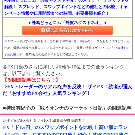
■外為どっとコム「外貨ネクストネオ」のメリット・デメリットを
解説！ スプレッド、スワップポイントなどの他社との比較、キャ
ンペーン情報や口座開設までの時間、必要書類も紹介！
▼外為どっとコム「外貨ネクストネオ」▼
※スプレッドはすべて例外あり。この表は2026年8月3日時点のデータをもとに作成している
ため、最新の情報とは異なっている場合があります。最新の情報はザイFX！の
「FX会社おす
すめ比較」
や、各FX会社の公式サイトなどで確認してください
各FX口座のさらに詳しい情報や10位までの全ランキング
は、以下よりご覧ください。
【※関連記事はこちら！】
⇒
FXトレーダーのリアルな声を反映！ ザイFX！読者が選ん
だ「おすすめFX会社」人気ランキング！
■持田有紀子の「戦うオンナのマーケット日記」の関連記事
おすすめのFX会社をザイFX！編集部が徹底調査！
FX「ドル/円」のスワップポイントを比較！ 高い順にラン
キングして、おすすめのFX口座も紹介！ 約40のFX口座の