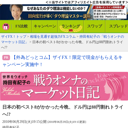
FX比較
キャンペーン
ランキング
スワップ
スプレッド
ザイFX！トップ
>
相場を見通す超強力FXコラム
>
持田有紀子の「戦うオンナの
マーケット日記」
> 日本の初ベスト8がかかった今晩、ドル円は88円割れトライ
へ!?
【外為どっとコム】ザイFX！限定で現金がもらえるキ
ャンペーン実施中！
日本の初ベスト8がかかった今晩、
ドル円は88円割れトライ
へ!?
2010年06月29日(火)19:15公開
[2010年06月29日(火)19:15更新]
持田有紀子