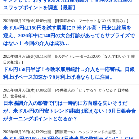
スワップポイントを調査【最新】
2026年08月07日(金)18:09公開 [陳満咲杜の「マーケットをズバリ裏読み」]
米ドル/円は150円を試す展開に!? 米ドル高・円安は終焉を
迎え、2026年中に140円の大台打診があってもサプライズで
はない！ 今回の介入は成功…
2026年08月07日(金)09:11公開 [FXデイトレーダーZEROの「なんで動いた？ 昨
日の相場」]
ドル円158円半ば！今晩米雇用統計→介入も一応警戒。日銀
利上げペース加速か？9月利上げ地ならしに注目。
2026年08月06日(木)17:00公開 [今井雅人の「どうする？ どうなる？ 日本経
済、世界経済」]
日米協調介入の影響で円は一時的に方向感を失いそうだ
が、米ドル/円の円安トレンド継続は変えない！9月日銀会合
がターニングポイントとなるか？
2026年08月06日(木)13:20公開 [西原宏一の「ヘッジファンドの思惑」]
米ドル/円の160～162円台は日米当局の防衛ラインに！ GW