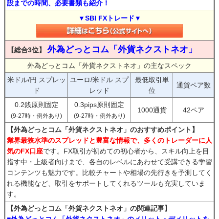
設までの時間、必要書類も紹介！
▼SBI FXトレード▼
外為どっとコム「外貨ネクストネオ」
【総合3位】
外為どっとコム「外貨ネクストネオ」の主なスペック
米ドル/円 スプレッ
ユーロ/米ドル スプ
最低取引単
通貨ペア数
ド
レッド
位
0.2銭原則固定
0.3pips原則固定
1000通貨
42ペア
(9-27時・例外あり)
(9-27時・例外あり)
【外為どっとコム「外貨ネクストネオ」のおすすめポイント】
業界最狭水準のスプレッドと豊富な情報で、多くのトレーダーに人
気のFX口座
です。FX取引が初めての初心者から、スキル向上を目
指す中・上級者向けまで、各自のレベルにあわせて受講できる学習
コンテンツも魅力です。比較チャートや相場の先行きを予測してく
れる機能など、取引をサポートしてくれるツールも充実していま
す。
【外為どっとコム「外貨ネクストネオ」の関連記事】