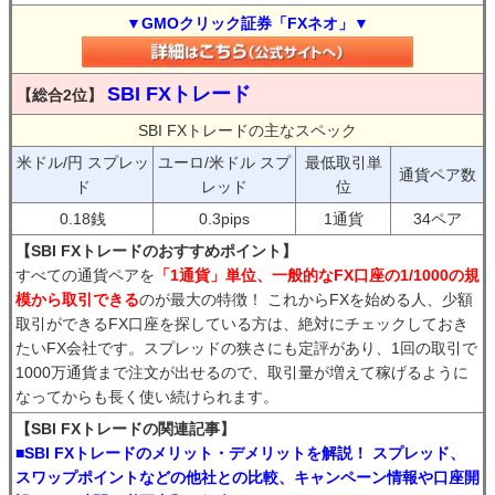
▼GMOクリック証券「FXネオ」▼
SBI FXトレード
【総合2位】
SBI FXトレードの主なスペック
米ドル/円 スプレッ
ユーロ/米ドル スプ
最低取引単
通貨ペア数
ド
レッド
位
0.18銭
0.3pips
1通貨
34ペア
【SBI FXトレードのおすすめポイント】
すべての通貨ペアを
「1通貨」単位、一般的なFX口座の1/1000の規
模から取引できる
のが最大の特徴！ これからFXを始める人、少額
取引ができるFX口座を探している方は、絶対にチェックしておき
たいFX会社です。スプレッドの狭さにも定評があり、1回の取引で
1000万通貨まで注文が出せるので、取引量が増えて稼げるように
なってからも長く使い続けられます。
【SBI FXトレードの関連記事】
■SBI FXトレードのメリット・デメリットを解説！ スプレッド、
スワップポイントなどの他社との比較、キャンペーン情報や口座開