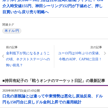
介入時安値155円、神田シーリング152円が下値めど、押し
目買いから戻り売り戦略へ
関連タグ
米ドル/円
前の記事
次の記事
金利低下が気になるきょうこ
ユーロ円は10年ぶりの安値、
の頃、ネクストステージへの
今晩のADP、CAPMに注目！
怖い前兆？
■持田有紀子の「戦うオンナのマーケット日記」の最新記事
2026年08月07日(金)15:43公開
口先の楽観論とは違って中東情勢は悪化し原油反発、ドル
円も158円台に戻しドル金利上昇での雇用統計