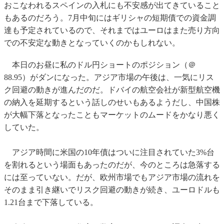
おこなわれるスペインの入札にも不安感が出てきていること
もあるのだろう。7月中旬にはギリシャの短期債での資金調
達も予定されているので、それまではユーロはまた売り方向
での不安定な動きとなっていくのかもしれない。
本日のお昼に私のドル円ショートのポジション（＠
88.95）がダンになった。アジア市場の午後は、一気にリス
ク回避の動きが進んだのだ。ドバイの航空会社が新型航空機
の納入を延期するという話しのせいもあるようだし、中国株
が大幅下落となったこともマーケットのムードをかなり悪く
していた。
アジア時間に米国の10年債はついに注目されていた3%台
を割れるという場面もあったのだが、今のところは急落する
には至っていない。だが、欧州市場でもアジア市場の流れを
そのまま引き継いでリスク回避の動きが続き、ユーロドルも
1.21台まで下落している。