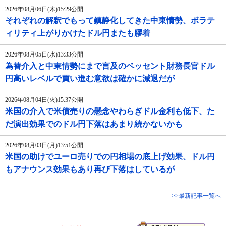
2026年08月06日(木)15:29公開
それぞれの解釈でもって鎮静化してきた中東情勢、ボラテ
ィリティ上がりかけたドル円またも膠着
2026年08月05日(水)13:33公開
為替介入と中東情勢にまで言及のベッセント財務長官ドル
円高いレベルで買い進む意欲は確かに減退だが
2026年08月04日(火)15:37公開
米国の介入で米債売りの懸念やわらぎドル金利も低下、た
だ演出効果でのドル円下落はあまり続かないかも
2026年08月03日(月)13:51公開
米国の助けでユーロ売りでの円相場の底上げ効果、ドル円
もアナウンス効果もあり再び下落はしているが
>>最新記事一覧へ