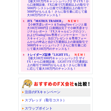
【最大101万円キャッシュバック】ザイFX！か
ら口座開設後、FX口座で5万通貨以上の取引で
5000円+シストレ口座で5万通貨以上の取引で
5000円がもらえる！ さらに取引量に応じて最
大100万円のチャンスも！
JFX「MATRIX TRADER」
ＮＥＷ！
【小林芳彦レポート＆TradingViewインジと最
大100万5000円】口座開設完了で小林芳彦オリ
ジナルレポート「FXスキャルピングのコツ」
およびTradingView専用インジケーター「コバ
スキャインジ」当日プレゼント＆専用フォー
ムからの申込と合計1万通貨以上の新規取引で
5000円キャッシュバック！さらに取引量に応
じて最大100万円のチャンスも！
トレイダーズ証券「LIGHT FX」
ＮＥＷ！
【最大100万3000円キャッシュバック】ザイ
FX！から口座開設後、LIGHT FXで5万通貨以
上の取引で3000円がもらえる！さらに取引量
に応じて最大100万円のチャンスも！
注目のFXキャンペーン
スプレッド（取引コスト）
スワップポイント