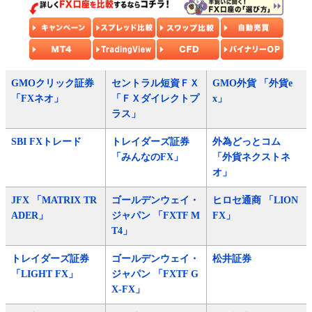
GMOクリック証券
セントラル短資ＦＸ
GMO外貨 「外貨e
「FXネオ」
「ＦＸダイレクトプ
x」
ラス」
SBI FXトレード
トレイダーズ証券
外為どっとコム
「みんなのFX」
「外貨ネクストネ
オ」
JFX 「MATRIX TR
ゴールデンウェイ・
ヒロセ通商 「LION
ADER」
ジャパン 「FXTF M
FX」
T4」
トレイダーズ証券
ゴールデンウェイ・
松井証券
「LIGHT FX」
ジャパン 「FXTF G
X-FX」