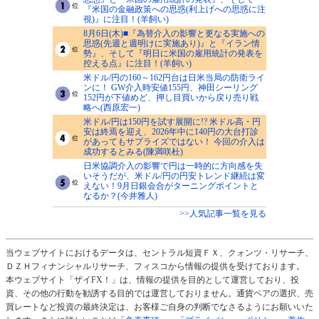
『米国の金融政策への思惑(利上げへの思惑に注
視)』に注目！(羊飼い)
8月6日(木)■『為替介入の影響と更なる実施への
思惑(先週と週明けに実施あり)』と『イラン情
勢』、そして『明日に米国の雇用統計の発表を
控える点』に注目！(羊飼い)
米ドル/円の160～162円台は日米当局の防衛ライ
ンに！ GW介入時安値155円、神田シーリング
152円が下値めど、押し目買いから戻り売り戦
略へ(西原宏一)
米ドル/円は150円を試す展開に!? 米ドル高・円
安は終焉を迎え、2026年中に140円の大台打診
があってもサプライズではない！ 今回の介入は
成功するとみる(陳満咲杜)
日米協調介入の影響で円は一時的に方向感を失
いそうだが、米ドル/円の円安トレンド継続は変
えない！9月日銀会合がターニングポイントと
なるか？(今井雅人)
>>人気記事一覧を見る
当ウェブサイトにおけるデータは、セントラル短資ＦＸ、クォンツ・リサーチ、
ＤＺＨフィナンシャルリサーチ、フィスコから情報の提供を受けております。
本ウェブサイト「ザイFX！」は、情報の提供を目的として運営しており、投
資、その他の行動を勧誘する目的では運営しておりません。通貨ペアの選択、売
買レートなど投資の最終決定は、お客様ご自身の判断でなさるようにお願いいた