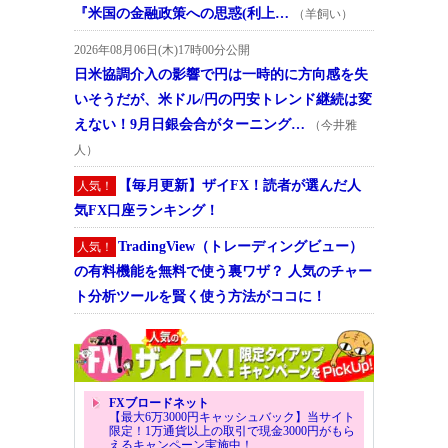
『米国の金融政策への思惑(利上…
（羊飼い）
2026年08月06日(木)17時00分公開
日米協調介入の影響で円は一時的に方向感を失
いそうだが、米ドル/円の円安トレンド継続は変
えない！9月日銀会合がターニング…
（今井雅
人）
【毎月更新】ザイFX！読者が選んだ人
人気！
気FX口座ランキング！
TradingView（トレーディングビュー）
人気！
の有料機能を無料で使う裏ワザ？ 人気のチャー
ト分析ツールを賢く使う方法がココに！
FXブロードネット
【最大6万3000円キャッシュバック】当サイト
限定！1万通貨以上の取引で現金3000円がもら
えるキャンペーン実施中！