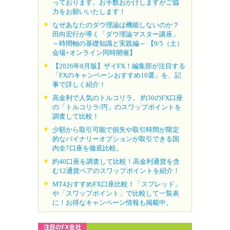
っております。お手数おかけしますがご協
力をお願いいたします！
なぜあなたのダウ理論は機能しないのか？
田向宏行が導く「ダウ理論マスター講座」
～時間軸の基礎知識と実践編～ 【9/5（土）
会場+オンライン同時開催】
【2026年8月版】ザイFX！編集部が注目する
「FXのキャンペーンおすすめ10選」を、記
事で詳しく紹介！
高金利で人気のトルコリラ。 約30のFX口座
の「トルコリラ/円」のスワップポイントを
調査して比較！
少額から取引可能で損失や取引時間が限定
的なバイナリーオプションが取引できる国
内全7口座を徹底比較。
約40口座を調査して比較！高金利通貨を含
む12通貨ペアのスワップポイントを紹介！
MT4おすすめFX口座比較！「スプレッド」
や「スワップポイント」で比較して一覧表
に！お得なキャンペーン情報も掲載中。