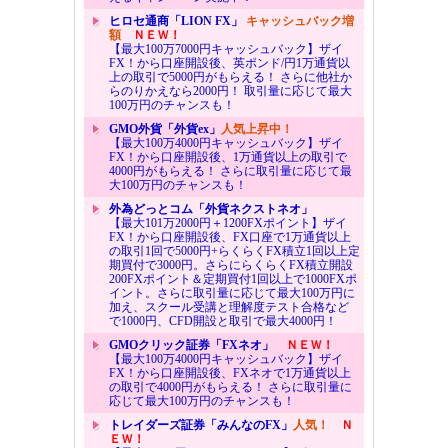
ヒロセ通商「LION FX」
キャッシュバック増
額
ＮＥＷ！
【最大100万7000円キャッシュバック】ザイ
FX！から口座開設後、英ポンド/円1万通貨以
上の取引で5000円がもらえる！ さらに他社か
らのりかえなら2000円！ 取引量に応じて最大
100万円のチャンスも！
GMO外貨「外貨ex」
人気上昇中！
【最大100万4000円キャッシュバック】ザイ
FX！から口座開設後、1万通貨以上の取引で
4000円がもらえる！ さらに取引量に応じて最
大100万円のチャンスも！
外為どっとコム「外貨ネクストネオ」
【最大101万2000円＋1200FXポイント】ザイ
FX！から口座開設後、FX口座で1万通貨以上
の取引1回で5000円+らくらくFX積立1回以上定
期買付で3000円。さらにらくらくFX積立開設
200FXポイント＆定期買付1回以上で1000FXポ
イント。さらに取引量に応じて最大100万円に
加え、スクール受講と理解度テスト合格など
で1000円、CFD開設と取引で最大4000円！
GMOクリック証券「FXネオ」
ＮＥＷ！
【最大100万4000円キャッシュバック】ザイ
FX！から口座開設後、FXネオで1万通貨以上
の取引で4000円がもらえる！ さらに取引量に
応じて最大100万円のチャンスも！
トレイダーズ証券「みんなのFX」
人気！
Ｎ
ＥＷ！