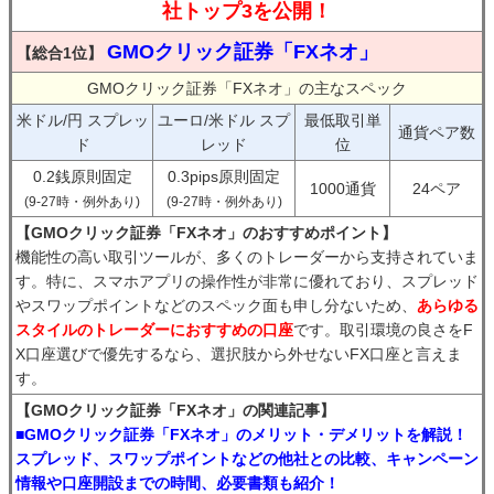
社トップ3を公開！
GMOクリック証券「FXネオ」
【総合1位】
GMOクリック証券「FXネオ」の主なスペック
米ドル/円 スプレッ
ユーロ/米ドル スプ
最低取引単
通貨ペア数
ド
レッド
位
0.2銭原則固定
0.3pips原則固定
1000通貨
24ペア
(9-27時・例外あり)
(9-27時・例外あり)
【GMOクリック証券「FXネオ」のおすすめポイント】
機能性の高い取引ツールが、多くのトレーダーから支持されていま
す。特に、スマホアプリの操作性が非常に優れており、スプレッド
やスワップポイントなどのスペック面も申し分ないため、
あらゆる
スタイルのトレーダーにおすすめの口座
です。取引環境の良さをF
X口座選びで優先するなら、選択肢から外せないFX口座と言えま
す。
【GMOクリック証券「FXネオ」の関連記事】
■GMOクリック証券「FXネオ」のメリット・デメリットを解説！
スプレッド、スワップポイントなどの他社との比較、キャンペーン
情報や口座開設までの時間、必要書類も紹介！