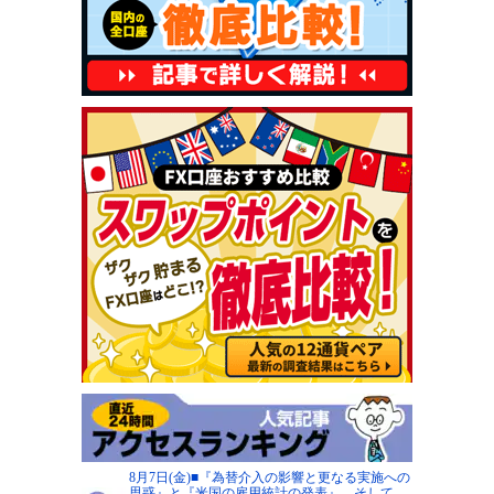
8月7日(金)■『為替介入の影響と更なる実施への
思惑』と『米国の雇用統計の発表』、そして