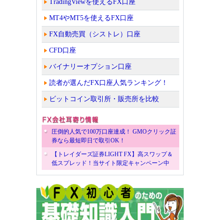
TradingViewを使えるFX口座
MT4やMT5を使えるFX口座
FX自動売買（シストレ）口座
CFD口座
バイナリーオプション口座
読者が選んだFX口座人気ランキング！
ビットコイン取引所・販売所を比較
圧倒的人気で100万口座達成！ GMOクリック証
券なら最短即日で取引OK！
【トレイダーズ証券LIGHT FX】高スワップ＆
低スプレッド！当サイト限定キャンペーン中