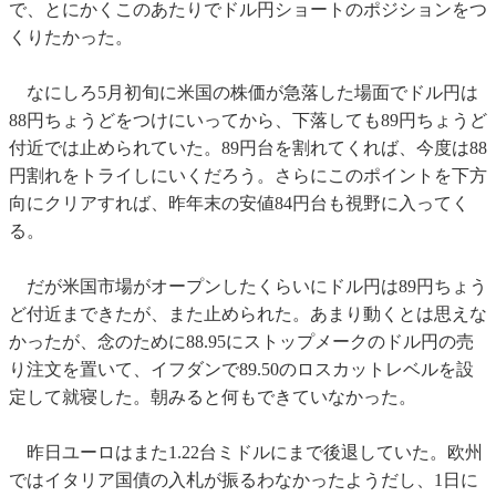
で、とにかくこのあたりでドル円ショートのポジションをつ
くりたかった。
なにしろ5月初旬に米国の株価が急落した場面でドル円は
88円ちょうどをつけにいってから、下落しても89円ちょうど
付近では止められていた。89円台を割れてくれば、今度は88
円割れをトライしにいくだろう。さらにこのポイントを下方
向にクリアすれば、昨年末の安値84円台も視野に入ってく
る。
だが米国市場がオープンしたくらいにドル円は89円ちょう
ど付近まできたが、また止められた。あまり動くとは思えな
かったが、念のために88.95にストップメークのドル円の売
り注文を置いて、イフダンで89.50のロスカットレベルを設
定して就寝した。朝みると何もできていなかった。
昨日ユーロはまた1.22台ミドルにまで後退していた。欧州
ではイタリア国債の入札が振るわなかったようだし、1日に