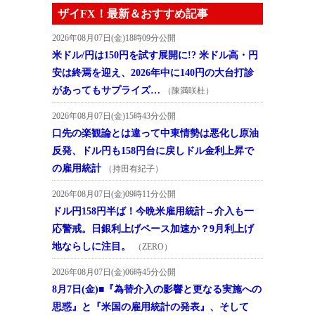
ザイFX！最新＆おすすめ記事
2026年08月07日(金)18時09分公開
米ドル/円は150円を試す展開に!? 米ドル高・円
安は終焉を迎え、2026年中に140円の大台打診
があってもサプライズ…
（陳満咲杜）
2026年08月07日(金)15時43分公開
口先の楽観論とは違って中東情勢は悪化し原油
反発、ドル円も158円台に戻しドル金利上昇で
の雇用統計
（持田有紀子）
2026年08月07日(金)09時11分公開
ドル円158円半ば！今晩米雇用統計→介入も一
応警戒。日銀利上げペース加速か？9月利上げ
地ならしに注目。
（ZERO）
2026年08月07日(金)06時45分公開
8月7日(金)■『為替介入の影響と更なる実施への
思惑』と『米国の雇用統計の発表』、そして