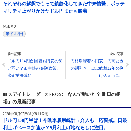
それぞれの解釈でもって鎮静化してきた中東情勢、ボラテ
ィリティ上がりかけたドル円またも膠着
関連タグ
米ドル/円
前の記事
次の記事
ドル円114円台回復も円安の勢
円相場膠着へ円安・円高要因
い弱い？加中銀の金融政策、
の綱引き！ECB総裁22年の利
米企業決算に…
上げ否定もユ…
■FXデイトレーダーZEROの「なんで動いた？ 昨日の相
場」の最新記事
2026年08月07日(金)09:11公開
ドル円158円半ば！今晩米雇用統計→介入も一応警戒。日銀
利上げペース加速か？9月利上げ地ならしに注目。