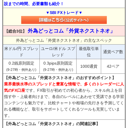
設までの時間、必要書類も紹介！
▼SBI FXトレード▼
外為どっとコム「外貨ネクストネオ」
【総合3位】
外為どっとコム「外貨ネクストネオ」の主なスペック
米ドル/円 スプレッ
ユーロ/米ドル スプ
最低取引単
通貨ペア数
ド
レッド
位
0.2銭原則固定
0.3pips原則固定
1000通貨
42ペア
(9-27時・例外あり)
(9-27時・例外あり)
【外為どっとコム「外貨ネクストネオ」のおすすめポイント】
業界最狭水準のスプレッドと豊富な情報で、多くのトレーダーに人
気のFX口座
です。FX取引が初めての初心者から、スキル向上を目
指す中・上級者向けまで、各自のレベルにあわせて受講できる学習
コンテンツも魅力です。比較チャートや相場の先行きを予測してく
れる機能など、取引をサポートしてくれるツールも充実していま
す。
【外為どっとコム「外貨ネクストネオ」の関連記事】