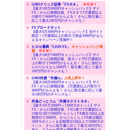
GMOクリック証券「FXネオ」
ＮＥＷ！
【最大100万4000円キャッシュバック】ザイ
FX！から口座開設後、FXネオで1万通貨以上
の取引で4000円がもらえる！ さらに取引量に
応じて最大100万円のチャンスも！
FXブロードネット
【最大6万3000円キャッシュバック】当サイト
限定！1万通貨以上の取引で現金3000円がもら
えるキャンペーン実施中！
ヒロセ通商「LION FX」
キャッシュバック増
額
ＮＥＷ！
【最大100万7000円キャッシュバック】ザイ
FX！から口座開設後、英ポンド/円1万通貨以
上の取引で5000円がもらえる！ さらに他社か
らのりかえなら2000円！ 取引量に応じて最大
100万円のチャンスも！
GMO外貨「外貨ex」
人気上昇中！
【最大100万4000円キャッシュバック】ザイ
FX！から口座開設後、1万通貨以上の取引で
4000円がもらえる！ さらに取引量に応じて最
大100万円のチャンスも！
外為どっとコム「外貨ネクストネオ」
【最大101万2000円＋1200FXポイント】ザイ
FX！から口座開設後、FX口座で1万通貨以上
の取引1回で5000円+らくらくFX積立1回以上定
期買付で3000円。さらにらくらくFX積立開設
200FXポイント＆定期買付1回以上で1000FXポ
イント。さらに取引量に応じて最大100万円に
加え、スクール受講と理解度テスト合格など