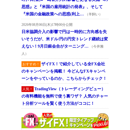
思惑』と『米国の雇用統計の発表』、そして
『米国の金融政策への思惑(利上…
（羊飼い）
2026年08月06日(木)17時00分公開
日米協調介入の影響で円は一時的に方向感を失
いそうだが、米ドル/円の円安トレンド継続は変
えない！9月日銀会合がターニング…
（今井雅
人）
ザイFX！で紹介している全FX会社
おすすめ！
のキャンペーンを掲載！ 今どんなFXキャンペ
ーンをやっているのか、こちらからチェック！
TradingView（トレーディングビュー）
人気！
の有料機能を無料で使う裏ワザ？ 人気のチャー
ト分析ツールを賢く使う方法がココに！