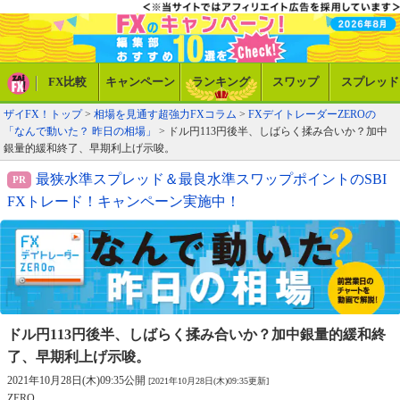
FX比較
キャンペーン
ランキング
スワップ
スプレッド
ザイFX！トップ
>
相場を見通す超強力FXコラム
>
FXデイトレーダーZEROの
「なんで動いた？ 昨日の相場」
> ドル円113円後半、しばらく揉み合いか？加中
銀量的緩和終了、早期利上げ示唆。
最狭水準スプレッド＆最良水準スワップポイントのSBI
FXトレード！キャンペーン実施中！
ドル円113円後半、しばらく揉み合いか？
加中銀量的緩和終
了、早期利上げ示唆。
2021年10月28日(木)09:35公開
[2021年10月28日(木)09:35更新]
ZERO