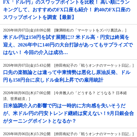
FX「ドル/円」のスワップポイントを比較！ 高い順にラン
キングして、おすすめのFX口座も紹介！ 約40のFX口座の
スワップポイントを調査【最新】
2026年08月07日(金)18:09公開 [陳満咲杜の「マーケットをズバリ裏読み」]
米ドル/円は150円を試す展開に!? 米ドル高・円安は終焉を
迎え、2026年中に140円の大台打診があってもサプライズで
はない！ 今回の介入は成功…
2026年08月07日(金)15:43公開 [持田有紀子の「戦うオンナのマーケット日記」]
口先の楽観論とは違って中東情勢は悪化し原油反発、ドル
円も158円台に戻しドル金利上昇での雇用統計
2026年08月06日(木)17:00公開 [今井雅人の「どうする？ どうなる？ 日本経
済、世界経済」]
日米協調介入の影響で円は一時的に方向感を失いそうだ
が、米ドル/円の円安トレンド継続は変えない！9月日銀会合
がターニングポイントとなるか？
2026年08月06日(木)15:29公開 [持田有紀子の「戦うオンナのマーケット日記」]