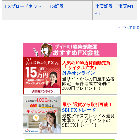
FXブロードネット
IG証券
楽天証券 「楽天MT
4」
>> すべて見る
人気の1000通貨自動売買
『iサイクル注文』
外為オンライン
当サイトからの口座申込者
限定！条件達成で特別に
3000円プレゼント！
最小1通貨から取引可能！
SBI FXトレード
最狭水準スプレッド＆最良
水準スワップポイントの
SBI FXトレード！