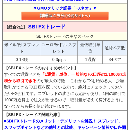
▼GMOクリック証券「FXネオ」▼
SBI FXトレード
【総合2位】
SBI FXトレードの主なスペック
米ドル/円 スプレッ
ユーロ/米ドル スプ
最低取引単
通貨ペア数
ド
レッド
位
0.18銭
0.3pips
1通貨
34ペア
【SBI FXトレードのおすすめポイント】
すべての通貨ペアを
「1通貨」単位、一般的なFX口座の1/1000の規
模から取引できる
のが最大の特徴！ これからFXを始める人、少額
取引ができるFX口座を探している方は、絶対にチェックしておき
たいFX会社です。スプレッドの狭さにも定評があり、1回の取引で
1000万通貨まで注文が出せるので、取引量が増えて稼げるように
なってからも長く使い続けられます。
【SBI FXトレードの関連記事】
■SBI FXトレードのメリット・デメリットを解説！ スプレッド、
スワップポイントなどの他社との比較、キャンペーン情報や口座開