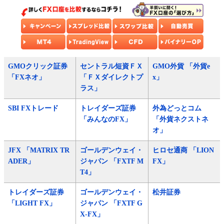
GMOクリック証券
セントラル短資ＦＸ
GMO外貨 「外貨e
「FXネオ」
「ＦＸダイレクトプ
x」
ラス」
SBI FXトレード
トレイダーズ証券
外為どっとコム
「みんなのFX」
「外貨ネクストネ
オ」
JFX 「MATRIX TR
ゴールデンウェイ・
ヒロセ通商 「LION
ADER」
ジャパン 「FXTF M
FX」
T4」
トレイダーズ証券
ゴールデンウェイ・
松井証券
「LIGHT FX」
ジャパン 「FXTF G
X-FX」