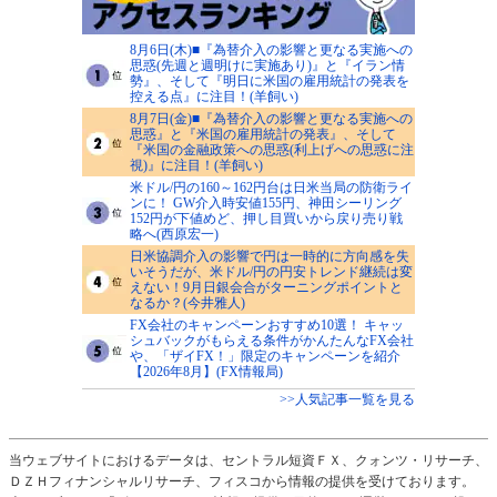
8月6日(木)■『為替介入の影響と更なる実施への
思惑(先週と週明けに実施あり)』と『イラン情
勢』、そして『明日に米国の雇用統計の発表を
控える点』に注目！(羊飼い)
8月7日(金)■『為替介入の影響と更なる実施への
思惑』と『米国の雇用統計の発表』、そして
『米国の金融政策への思惑(利上げへの思惑に注
視)』に注目！(羊飼い)
米ドル/円の160～162円台は日米当局の防衛ライ
ンに！ GW介入時安値155円、神田シーリング
152円が下値めど、押し目買いから戻り売り戦
略へ(西原宏一)
日米協調介入の影響で円は一時的に方向感を失
いそうだが、米ドル/円の円安トレンド継続は変
えない！9月日銀会合がターニングポイントと
なるか？(今井雅人)
FX会社のキャンペーンおすすめ10選！ キャッ
シュバックがもらえる条件がかんたんなFX会社
や、「ザイFX！」限定のキャンペーンを紹介
【2026年8月】(FX情報局)
>>人気記事一覧を見る
当ウェブサイトにおけるデータは、セントラル短資ＦＸ、クォンツ・リサーチ、
ＤＺＨフィナンシャルリサーチ、フィスコから情報の提供を受けております。