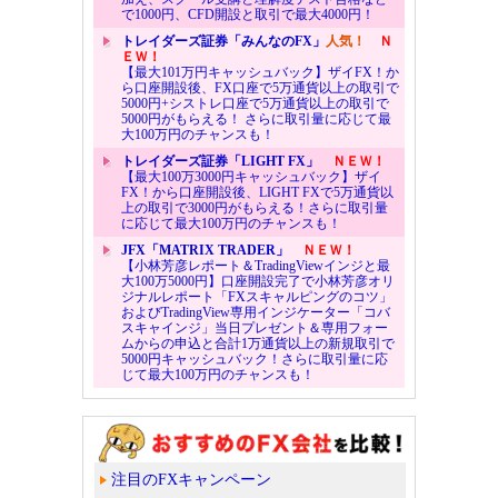
で1000円、CFD開設と取引で最大4000円！
トレイダーズ証券「みんなのFX」
人気！
Ｎ
ＥＷ！
【最大101万円キャッシュバック】ザイFX！か
ら口座開設後、FX口座で5万通貨以上の取引で
5000円+シストレ口座で5万通貨以上の取引で
5000円がもらえる！ さらに取引量に応じて最
大100万円のチャンスも！
トレイダーズ証券「LIGHT FX」
ＮＥＷ！
【最大100万3000円キャッシュバック】ザイ
FX！から口座開設後、LIGHT FXで5万通貨以
上の取引で3000円がもらえる！さらに取引量
に応じて最大100万円のチャンスも！
JFX「MATRIX TRADER」
ＮＥＷ！
【小林芳彦レポート＆TradingViewインジと最
大100万5000円】口座開設完了で小林芳彦オリ
ジナルレポート「FXスキャルピングのコツ」
およびTradingView専用インジケーター「コバ
スキャインジ」当日プレゼント＆専用フォー
ムからの申込と合計1万通貨以上の新規取引で
5000円キャッシュバック！さらに取引量に応
じて最大100万円のチャンスも！
注目のFXキャンペーン