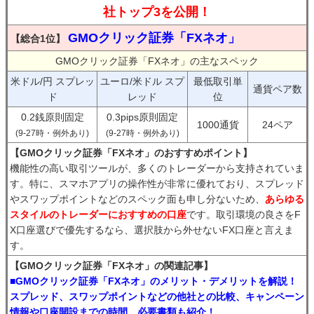
社トップ3を公開！
GMOクリック証券「FXネオ」
【総合1位】
GMOクリック証券「FXネオ」の主なスペック
米ドル/円 スプレッ
ユーロ/米ドル スプ
最低取引単
通貨ペア数
ド
レッド
位
0.2銭原則固定
0.3pips原則固定
1000通貨
24ペア
(9-27時・例外あり)
(9-27時・例外あり)
【GMOクリック証券「FXネオ」のおすすめポイント】
機能性の高い取引ツールが、多くのトレーダーから支持されていま
す。特に、スマホアプリの操作性が非常に優れており、スプレッド
やスワップポイントなどのスペック面も申し分ないため、
あらゆる
スタイルのトレーダーにおすすめの口座
です。取引環境の良さをF
X口座選びで優先するなら、選択肢から外せないFX口座と言えま
す。
【GMOクリック証券「FXネオ」の関連記事】
■GMOクリック証券「FXネオ」のメリット・デメリットを解説！
スプレッド、スワップポイントなどの他社との比較、キャンペーン
情報や口座開設までの時間、必要書類も紹介！