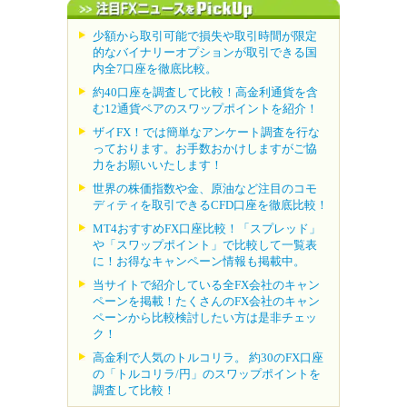
少額から取引可能で損失や取引時間が限定
的なバイナリーオプションが取引できる国
内全7口座を徹底比較。
約40口座を調査して比較！高金利通貨を含
む12通貨ペアのスワップポイントを紹介！
ザイFX！では簡単なアンケート調査を行な
っております。お手数おかけしますがご協
力をお願いいたします！
世界の株価指数や金、原油など注目のコモ
ディティを取引できるCFD口座を徹底比較！
MT4おすすめFX口座比較！「スプレッド」
や「スワップポイント」で比較して一覧表
に！お得なキャンペーン情報も掲載中。
当サイトで紹介している全FX会社のキャン
ペーンを掲載！たくさんのFX会社のキャン
ペーンから比較検討したい方は是非チェッ
ク！
高金利で人気のトルコリラ。 約30のFX口座
の「トルコリラ/円」のスワップポイントを
調査して比較！