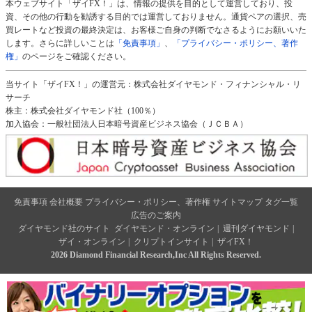
本ウェブサイト「ザイFX！」は、情報の提供を目的として運営しており、投
資、その他の行動を勧誘する目的では運営しておりません。通貨ペアの選択、売
買レートなど投資の最終決定は、お客様ご自身の判断でなさるようにお願いいた
します。さらに詳しいことは
「免責事項」
、
「プライバシー・ポリシー、著作
権」
のページをご確認ください。
当サイト「ザイFX！」の運営元：株式会社ダイヤモンド・フィナンシャル・リ
サーチ
株主：株式会社ダイヤモンド社（100％）
加入協会：一般社団法人日本暗号資産ビジネス協会（ＪＣＢＡ）
免責事項
会社概要
プライバシー・ポリシー、著作権
サイトマップ
タグ一覧
広告のご案内
ダイヤモンド社のサイト
ダイヤモンド・オンライン
|
週刊ダイヤモンド
|
ザイ・オンライン
|
クリプトインサイト
|
ザイFX！
2026 Diamond Financial Research,Inc All Rights Reserved.