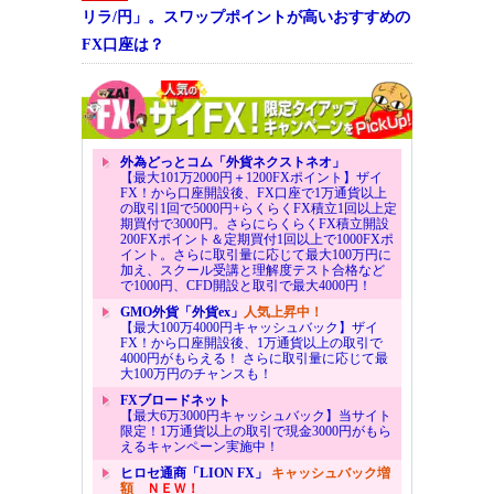
リラ/円」。スワップポイントが高いおすすめの
FX口座は？
外為どっとコム「外貨ネクストネオ」
【最大101万2000円＋1200FXポイント】ザイ
FX！から口座開設後、FX口座で1万通貨以上
の取引1回で5000円+らくらくFX積立1回以上定
期買付で3000円。さらにらくらくFX積立開設
200FXポイント＆定期買付1回以上で1000FXポ
イント。さらに取引量に応じて最大100万円に
加え、スクール受講と理解度テスト合格など
で1000円、CFD開設と取引で最大4000円！
GMO外貨「外貨ex」
人気上昇中！
【最大100万4000円キャッシュバック】ザイ
FX！から口座開設後、1万通貨以上の取引で
4000円がもらえる！ さらに取引量に応じて最
大100万円のチャンスも！
FXブロードネット
【最大6万3000円キャッシュバック】当サイト
限定！1万通貨以上の取引で現金3000円がもら
えるキャンペーン実施中！
ヒロセ通商「LION FX」
キャッシュバック増
額
ＮＥＷ！