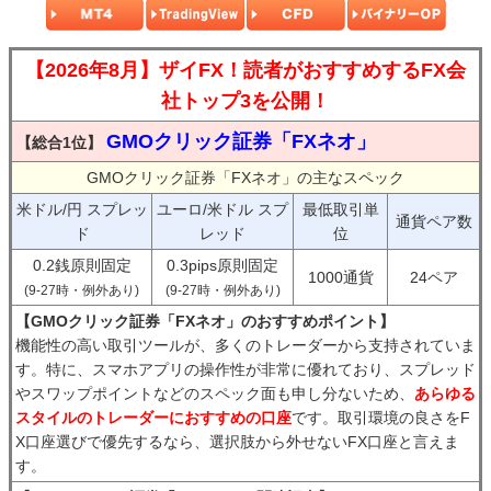
【2026年8月】ザイFX！読者がおすすめするFX会
社トップ3を公開！
GMOクリック証券「FXネオ」
【総合1位】
GMOクリック証券「FXネオ」の主なスペック
米ドル/円 スプレッ
ユーロ/米ドル スプ
最低取引単
通貨ペア数
ド
レッド
位
0.2銭原則固定
0.3pips原則固定
1000通貨
24ペア
(9-27時・例外あり)
(9-27時・例外あり)
【GMOクリック証券「FXネオ」のおすすめポイント】
機能性の高い取引ツールが、多くのトレーダーから支持されていま
す。特に、スマホアプリの操作性が非常に優れており、スプレッド
やスワップポイントなどのスペック面も申し分ないため、
あらゆる
スタイルのトレーダーにおすすめの口座
です。取引環境の良さをF
X口座選びで優先するなら、選択肢から外せないFX口座と言えま
す。