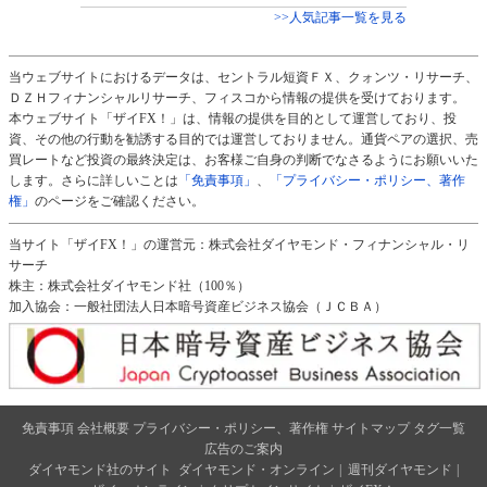
>>人気記事一覧を見る
当ウェブサイトにおけるデータは、セントラル短資ＦＸ、クォンツ・リサーチ、
ＤＺＨフィナンシャルリサーチ、フィスコから情報の提供を受けております。
本ウェブサイト「ザイFX！」は、情報の提供を目的として運営しており、投
資、その他の行動を勧誘する目的では運営しておりません。通貨ペアの選択、売
買レートなど投資の最終決定は、お客様ご自身の判断でなさるようにお願いいた
します。さらに詳しいことは
「免責事項」
、
「プライバシー・ポリシー、著作
権」
のページをご確認ください。
当サイト「ザイFX！」の運営元：株式会社ダイヤモンド・フィナンシャル・リ
サーチ
株主：株式会社ダイヤモンド社（100％）
加入協会：一般社団法人日本暗号資産ビジネス協会（ＪＣＢＡ）
免責事項
会社概要
プライバシー・ポリシー、著作権
サイトマップ
タグ一覧
広告のご案内
ダイヤモンド社のサイト
ダイヤモンド・オンライン
|
週刊ダイヤモンド
|