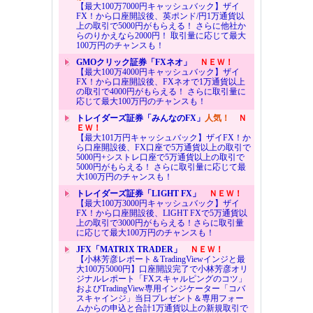
【最大100万7000円キャッシュバック】ザイ
FX！から口座開設後、英ポンド/円1万通貨以
上の取引で5000円がもらえる！ さらに他社か
らのりかえなら2000円！ 取引量に応じて最大
100万円のチャンスも！
GMOクリック証券「FXネオ」
ＮＥＷ！
【最大100万4000円キャッシュバック】ザイ
FX！から口座開設後、FXネオで1万通貨以上
の取引で4000円がもらえる！ さらに取引量に
応じて最大100万円のチャンスも！
トレイダーズ証券「みんなのFX」
人気！
Ｎ
ＥＷ！
【最大101万円キャッシュバック】ザイFX！か
ら口座開設後、FX口座で5万通貨以上の取引で
5000円+シストレ口座で5万通貨以上の取引で
5000円がもらえる！ さらに取引量に応じて最
大100万円のチャンスも！
トレイダーズ証券「LIGHT FX」
ＮＥＷ！
【最大100万3000円キャッシュバック】ザイ
FX！から口座開設後、LIGHT FXで5万通貨以
上の取引で3000円がもらえる！さらに取引量
に応じて最大100万円のチャンスも！
JFX「MATRIX TRADER」
ＮＥＷ！
【小林芳彦レポート＆TradingViewインジと最
大100万5000円】口座開設完了で小林芳彦オリ
ジナルレポート「FXスキャルピングのコツ」
およびTradingView専用インジケーター「コバ
スキャインジ」当日プレゼント＆専用フォー
ムからの申込と合計1万通貨以上の新規取引で