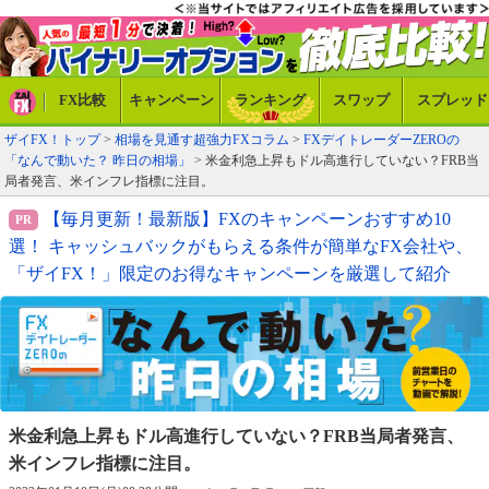
FX比較
キャンペーン
ランキング
スワップ
スプレッド
ザイFX！トップ
>
相場を見通す超強力FXコラム
>
FXデイトレーダーZEROの
「なんで動いた？ 昨日の相場」
> 米金利急上昇もドル高進行していない？FRB当
局者発言、米インフレ指標に注目。
【毎月更新！最新版】FXのキャンペーンおすすめ10
選！ キャッシュバックがもらえる条件が簡単なFX会社や、
「ザイFX！」限定のお得なキャンペーンを厳選して紹介
米金利急上昇もドル高進行していない？
FRB当局者発言、
米インフレ指標に注目。