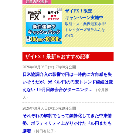
ザイFX！限定
キャンペーン実施中
取引コスト業界最安水準!
トレイダーズ証券みんな
のFX
ザイFX！最新＆おすすめ記事
2026年08月06日(木)17時00分公開
日米協調介入の影響で円は一時的に方向感を失
いそうだが、米ドル/円の円安トレンド継続は変
えない！9月日銀会合がターニング…
（今井雅
人）
2026年08月06日(木)15時29分公開
それぞれの解釈でもって鎮静化してきた中東情
勢、ボラティリティ上がりかけたドル円またも
膠着
（持田有紀子）