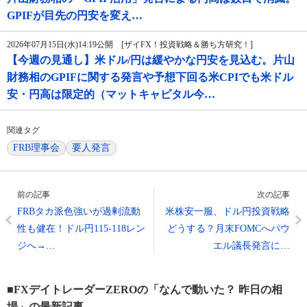
GPIFが目先の円安を変え…
2026年07月15日(水)14:19公開 [ザイFX！投資戦略＆勝ち方研究！]
【今週の見通し】米ドル/円は緩やかな円安を見込む。片山
財務相のGPIFに関する発言や予想下回る米CPIでも米ドル
安・円高は限定的（マットキャピタル今…
関連タグ
FRB理事会
要人発言
前の記事
次の記事
FRBタカ派色強いが過剰流動
米株安一服、ドル円投資戦略
性も健在！ドル円115-118レン
どうする？月末FOMCへパウ
ジへ→…
エル議長発言に…
■FXデイトレーダーZEROの「なんで動いた？ 昨日の相
場」の最新記事