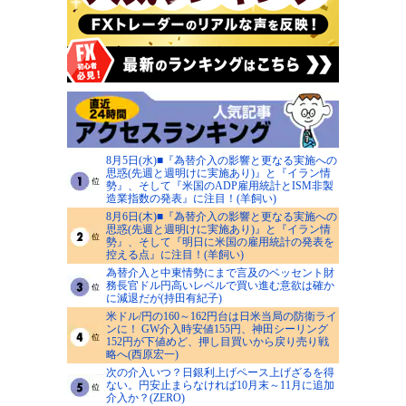
8月5日(水)■『為替介入の影響と更なる実施への
思惑(先週と週明けに実施あり)』と『イラン情
勢』、そして『米国のADP雇用統計とISM非製
造業指数の発表』に注目！(羊飼い)
8月6日(木)■『為替介入の影響と更なる実施への
思惑(先週と週明けに実施あり)』と『イラン情
勢』、そして『明日に米国の雇用統計の発表を
控える点』に注目！(羊飼い)
為替介入と中東情勢にまで言及のベッセント財
務長官ドル円高いレベルで買い進む意欲は確か
に減退だが(持田有紀子)
米ドル/円の160～162円台は日米当局の防衛ライ
ンに！ GW介入時安値155円、神田シーリング
152円が下値めど、押し目買いから戻り売り戦
略へ(西原宏一)
次の介入いつ？日銀利上げペース上げざるを得
ない。円安止まらなければ10月末～11月に追加
介入か？(ZERO)