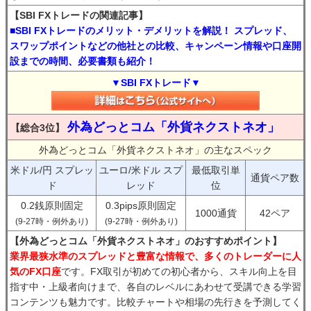
【SBI FXトレードの関連記事】
■SBI FXトレードのメリット・デメリットを解説！ スプレッド、
スワップポイントなどの他社との比較、キャンペーン情報や口座開
設までの時間、必要書類も紹介！
▼SBI FXトレード▼
外為どっとコム「外貨ネクストネオ」
【総合3位】
外為どっとコム「外貨ネクストネオ」の主なスペック
米ドル/円 スプレッ
ユーロ/米ドル スプ
最低取引単
通貨ペア数
ド
レッド
位
0.2銭原則固定
0.3pips原則固定
1000通貨
42ペア
(9-27時・例外あり)
(9-27時・例外あり)
【外為どっとコム「外貨ネクストネオ」のおすすめポイント】
業界最狭水準のスプレッドと豊富な情報で、多くのトレーダーに人
気のFX口座
です。FX取引が初めての初心者から、スキル向上を目
指す中・上級者向けまで、各自のレベルにあわせて受講できる学習
コンテンツも魅力です。比較チャートや相場の先行きを予測してく