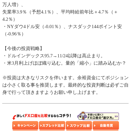
万人増）、
失業率3.9％（予想4.1％）、平均時給前年比＋4.7％（＋
4.2％）
・NYダウ4ドル安（-0.01％）、ナスダック144ポイント安
（-0.96％）
【今後の投資戦略】
・ドルインデックス95.7→11/24以降は高止まり。
・米3月利上げほぼ織り込む。量的「縮小」に踏み込むか？
※投資は大きなリスクを伴います。余裕資金にてポジション
は小さく取る事を推奨します。最終的な投資判断は必ずご自
身で行って頂きますようお願い申し上げます。