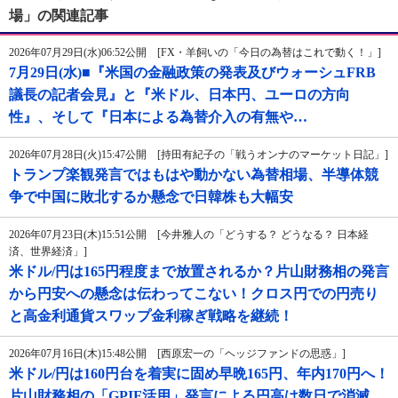
場」の関連記事
2026年07月29日(水)06:52公開 [FX・羊飼いの「今日の為替はこれで動く！」]
7月29日(水)■『米国の金融政策の発表及びウォーシュFRB
議長の記者会見』と『米ドル、日本円、ユーロの方向
性』、そして『日本による為替介入の有無や…
2026年07月28日(火)15:47公開 [持田有紀子の「戦うオンナのマーケット日記」]
トランプ楽観発言ではもはや動かない為替相場、半導体競
争で中国に敗北するか懸念で日韓株も大幅安
2026年07月23日(木)15:51公開 [今井雅人の「どうする？ どうなる？ 日本経
済、世界経済」]
米ドル/円は165円程度まで放置されるか？片山財務相の発言
から円安への懸念は伝わってこない！クロス円での円売り
と高金利通貨スワップ金利稼ぎ戦略を継続！
2026年07月16日(木)15:48公開 [西原宏一の「ヘッジファンドの思惑」]
米ドル/円は160円台を着実に固め早晩165円、年内170円へ！
片山財務相の「GPIF活用」発言による円高は数日で消滅。