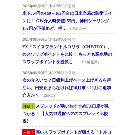
2026年08月06日(木)13時20分公開
米ドル/円の160～162円台は日米当局の防衛ライ
ンに！ GW介入時安値155円、神田シーリング
152円が下値めど、押…
（西原宏一）
2026年08月06日(木)12時00分公開
FX「スイスフラン/トルコリラ（CHF/TRY）」
のスワップポイントを比較！ もっとも高水準の
スワップポイントを提供し…
（FX情報局）
2026年08月06日(木)09時21分公開
次の介入いつ？日銀利上げペース上げざるを得
ない。円安止まらなければ10月末～11月に追加
介入か？
（ZERO）
スプレッドが狭いおすすめFX口座が見
注目！
つかる！ 【人気13通貨ペアのスプレッド比較
表】
高いスワップポイントが狙える「トルコ
人気！