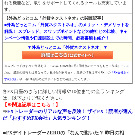
れる機能など、取引をサポートしてくれるツールも充実していま
す。
【外為どっとコム「外貨ネクストネオ」の関連記事】
■外為どっとコム「外貨ネクストネオ」のメリット・デメリットを
解説！ スプレッド、スワップポイントなどの他社との比較、キャ
ンペーン情報や口座開設までの時間、必要書類も紹介！
▼外為どっとコム「外貨ネクストネオ」▼
※スプレッドはすべて例外あり。この表は2026年8月3日時点のデータをもとに作成している
ため、最新の情報とは異なっている場合があります。最新の情報はザイFX！の
「FX会社おす
すめ比較」
や、各FX会社の公式サイトなどで確認してください
各FX口座のさらに詳しい情報や10位までの全ランキング
は、以下よりご覧ください。
【※関連記事はこちら！】
⇒
FXトレーダーのリアルな声を反映！ ザイFX！読者が選ん
だ「おすすめFX会社」人気ランキング！
■FXデイトレーダーZEROの「なんで動いた？ 昨日の相