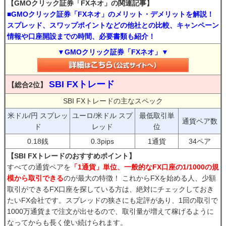
【GMOクリック証券「FXネオ」の関連記事】
■GMOクリック証券「FXネオ」のメリット・デメリットを解説！
スプレッド、スワップポイントなどの他社との比較、キャンペーン
情報や口座開設までの時間、必要書類も紹介！
▼GMOクリック証券「FXネオ」▼
SBI FXトレード
【総合2位】
SBI FXトレードの主なスペック
米ドル/円 スプレッ
ユーロ/米ドル スプ
最低取引単
通貨ペア数
ド
レッド
位
0.18銭
0.3pips
1通貨
34ペア
【SBI FXトレードのおすすめポイント】
すべての通貨ペアを
「1通貨」単位、一般的なFX口座の1/1000の規
模から取引できる
のが最大の特徴！ これからFXを始める人、少額
取引ができるFX口座を探している方は、絶対にチェックしておき
たいFX会社です。スプレッドの狭さにも定評があり、1回の取引で
1000万通貨まで注文が出せるので、取引量が増えて稼げるように
なってからも長く使い続けられます。