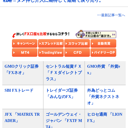
戦略→ダメ押し介入に期待して短期で戻り売り。
>>最新記事一覧へ
GMOクリック証券
セントラル短資ＦＸ
GMO外貨 「外貨e
「FXネオ」
「ＦＸダイレクトプ
x」
ラス」
SBI FXトレード
トレイダーズ証券
外為どっとコム
「みんなのFX」
「外貨ネクストネ
オ」
JFX 「MATRIX TR
ゴールデンウェイ・
ヒロセ通商 「LION
ADER」
ジャパン 「FXTF M
FX」
T4」