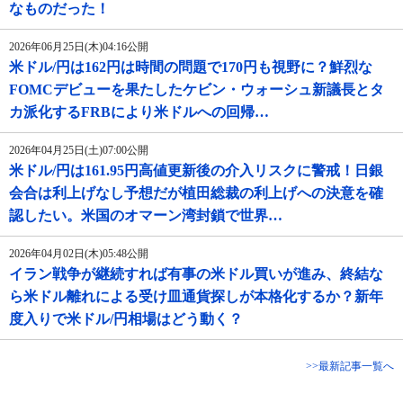
なものだった！
2026年06月25日(木)04:16公開
米ドル/円は162円は時間の問題で170円も視野に？鮮烈な
FOMCデビューを果たしたケビン・ウォーシュ新議長とタ
カ派化するFRBにより米ドルへの回帰…
2026年04月25日(土)07:00公開
米ドル/円は161.95円高値更新後の介入リスクに警戒！日銀
会合は利上げなし予想だが植田総裁の利上げへの決意を確
認したい。米国のオマーン湾封鎖で世界…
2026年04月02日(木)05:48公開
イラン戦争が継続すれば有事の米ドル買いが進み、終結な
ら米ドル離れによる受け皿通貨探しが本格化するか？新年
度入りで米ドル/円相場はどう動く？
>>最新記事一覧へ