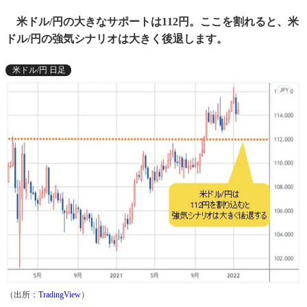
米ドル/円の大きなサポートは112円。ここを割れると、米
ドル/円の強気シナリオは大きく後退します。
米ドル/円 日足
（出所：
TradingView
）