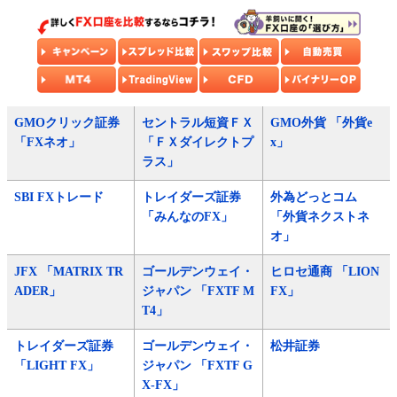
GMOクリック証券
セントラル短資ＦＸ
GMO外貨 「外貨e
「FXネオ」
「ＦＸダイレクトプ
x」
ラス」
SBI FXトレード
トレイダーズ証券
外為どっとコム
「みんなのFX」
「外貨ネクストネ
オ」
JFX 「MATRIX TR
ゴールデンウェイ・
ヒロセ通商 「LION
ADER」
ジャパン 「FXTF M
FX」
T4」
トレイダーズ証券
ゴールデンウェイ・
松井証券
「LIGHT FX」
ジャパン 「FXTF G
X-FX」