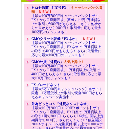
ヒロセ通商「LION FX」
キャッシュバック増
額
ＮＥＷ！
【最大100万7000円キャッシュバック】ザイ
FX！から口座開設後、英ポンド/円1万通貨以
上の取引で5000円がもらえる！ さらに他社か
らのりかえなら2000円！ 取引量に応じて最大
100万円のチャンスも！
GMOクリック証券「FXネオ」
ＮＥＷ！
【最大100万4000円キャッシュバック】ザイ
FX！から口座開設後、FXネオで1万通貨以上
の取引で4000円がもらえる！ さらに取引量に
応じて最大100万円のチャンスも！
GMO外貨「外貨ex」
人気上昇中！
【最大100万4000円キャッシュバック】ザイ
FX！から口座開設後、1万通貨以上の取引で
4000円がもらえる！ さらに取引量に応じて最
大100万円のチャンスも！
FXブロードネット
【最大6万3000円キャッシュバック】当サイト
限定！1万通貨以上の取引で現金3000円がもら
えるキャンペーン実施中！
外為どっとコム「外貨ネクストネオ」
【最大101万2000円＋1200FXポイント】ザイ
FX！から口座開設後、FX口座で1万通貨以上
の取引1回で5000円+らくらくFX積立1回以上定
期買付で3000円。さらにらくらくFX積立開設
200FXポイント＆定期買付1回以上で1000FXポ
イント。さらに取引量に応じて最大100万円に