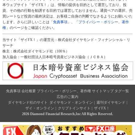
本ウェブサイト「ザイFX！」は、情報の提供を目的として運営しており、投
資、その他の行動を勧誘する目的では運営しておりません。通貨ペアの選択、売
買レートなど投資の最終決定は、お客様ご自身の判断でなさるようにお願いいた
します。さらに詳しいことは
「免責事項」
、
「プライバシー・ポリシー、著作
権」
のページをご確認ください。
当サイト「ザイFX！」の運営元：株式会社ダイヤモンド・フィナンシャル・リ
サーチ
株主：株式会社ダイヤモンド社（100％）
加入協会：一般社団法人日本暗号資産ビジネス協会（ＪＣＢＡ）
免責事項
会社概要
プライバシー・ポリシー、著作権
サイトマップ
タグ一覧
広告のご案内
ダイヤモンド社のサイト
ダイヤモンド・オンライン
|
週刊ダイヤモンド
|
ザイ・オンライン
|
クリプトインサイト
|
ザイFX！
2026 Diamond Financial Research,Inc All Rights Reserved.