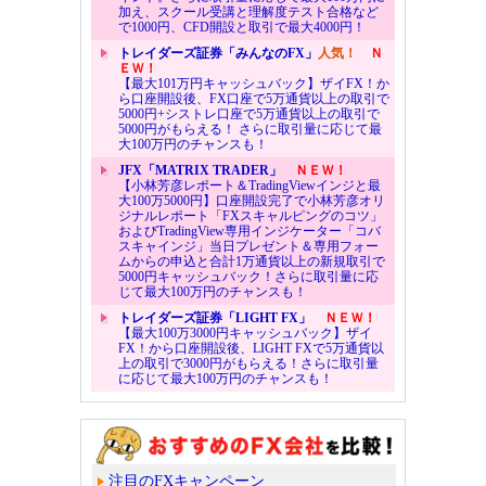
加え、スクール受講と理解度テスト合格など
で1000円、CFD開設と取引で最大4000円！
トレイダーズ証券「みんなのFX」
人気！
Ｎ
ＥＷ！
【最大101万円キャッシュバック】ザイFX！か
ら口座開設後、FX口座で5万通貨以上の取引で
5000円+シストレ口座で5万通貨以上の取引で
5000円がもらえる！ さらに取引量に応じて最
大100万円のチャンスも！
JFX「MATRIX TRADER」
ＮＥＷ！
【小林芳彦レポート＆TradingViewインジと最
大100万5000円】口座開設完了で小林芳彦オリ
ジナルレポート「FXスキャルピングのコツ」
およびTradingView専用インジケーター「コバ
スキャインジ」当日プレゼント＆専用フォー
ムからの申込と合計1万通貨以上の新規取引で
5000円キャッシュバック！さらに取引量に応
じて最大100万円のチャンスも！
トレイダーズ証券「LIGHT FX」
ＮＥＷ！
【最大100万3000円キャッシュバック】ザイ
FX！から口座開設後、LIGHT FXで5万通貨以
上の取引で3000円がもらえる！さらに取引量
に応じて最大100万円のチャンスも！
注目のFXキャンペーン