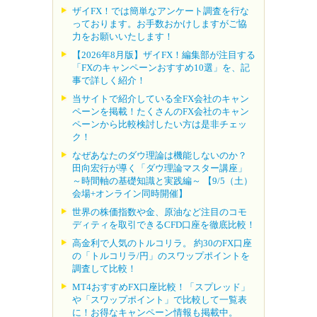
ザイFX！では簡単なアンケート調査を行な
っております。お手数おかけしますがご協
力をお願いいたします！
【2026年8月版】ザイFX！編集部が注目する
「FXのキャンペーンおすすめ10選」を、記
事で詳しく紹介！
当サイトで紹介している全FX会社のキャン
ペーンを掲載！たくさんのFX会社のキャン
ペーンから比較検討したい方は是非チェッ
ク！
なぜあなたのダウ理論は機能しないのか？
田向宏行が導く「ダウ理論マスター講座」
～時間軸の基礎知識と実践編～ 【9/5（土）
会場+オンライン同時開催】
世界の株価指数や金、原油など注目のコモ
ディティを取引できるCFD口座を徹底比較！
高金利で人気のトルコリラ。 約30のFX口座
の「トルコリラ/円」のスワップポイントを
調査して比較！
MT4おすすめFX口座比較！「スプレッド」
や「スワップポイント」で比較して一覧表
に！お得なキャンペーン情報も掲載中。