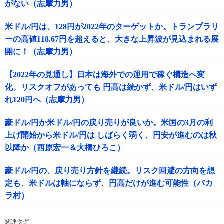
がない（志摩力男）
米ドル/円は、128円が2022年のターゲットか。トランプラリ
ーの高値118.67円を超えると、大きな上昇波が見込まれる展
開に！（志摩力男）
【2022年の見通し】日本は海外での運用で稼ぐ構造へ変
化。リスクオフがあっても 円高は続かず、米ドル/円はいず
れ120円へ（志摩力男）
豪ドル/円か米ドル/円の戻り売りが良いか。米国の3月の利
上げ開始から米ドル/円は しばらく弱く、円安が進むのは秋
以降か（西原宏一＆大橋ひろこ）
豪ドル/円の、戻り売り方針を継続。リスク回避の方向を想
定も、米ドルは軸にならず、円高だけが進む可能性（バカ
ラ村）
関連タグ