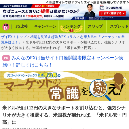
FX比較
キャンペーン
ランキング
スワップ
スプレッド
ザイFX！トップ
>
相場を見通す超強力FXコラム
>
志摩力男の「マーケットの常
識を疑え！」
> 米ドル/円は112円の大きなサポートを割り込むと、強気シナリオ
が大きく後退する。米国株が崩れれば、「米ドル安・円高」に
みんなのFXは当サイト口座開設者限定キャンペーン実
施中！詳しくはこちら！
米ドル/円は112円の大きなサポートを割り
込むと、強気シナ
リオが大きく後退する。
米国株が崩れれば、「米ドル安・円
高」に