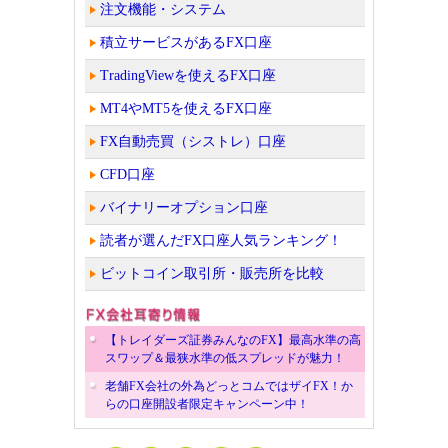
注文機能・システム
積立サービスがあるFX口座
TradingViewを使えるFX口座
MT4やMT5を使えるFX口座
FX自動売買（シストレ）口座
CFD口座
バイナリーオプション口座
読者が選んだFX口座人気ランキング！
ビットコイン取引所・販売所を比較
【トレイダーズ証券みんなのFX】最高水準の高
スワップ＆最狭水準の低スプレッドが魅力！
老舗FX会社の外為どっとコムではザイFX！か
らの口座開設者限定キャンペーン中！