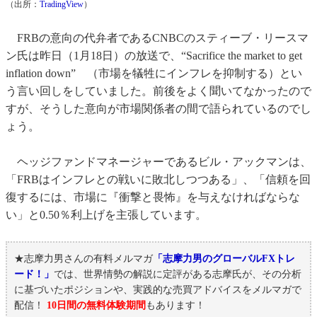
（出所：
TradingView
）
FRBの意向の代弁者であるCNBCのスティーブ・リースマ
ン氏は昨日（1月18日）の放送で、“Sacrifice the market to get
inflation down” （市場を犠牲にインフレを抑制する）とい
う言い回しをしていました。前後をよく聞いてなかったので
すが、そうした意向が市場関係者の間で語られているのでし
ょう。
ヘッジファンドマネージャーであるビル・アックマンは、
「FRBはインフレとの戦いに敗北しつつある」、「信頼を回
復するには、市場に『衝撃と畏怖』を与えなければならな
い」と0.50％利上げを主張しています。
★志摩力男さんの有料メルマガ
「志摩力男のグローバルFXトレ
ード！」
では、世界情勢の解説に定評がある志摩氏が、その分析
に基づいたポジションや、実践的な売買アドバイスをメルマガで
配信！
10日間の無料体験期間
もあります！