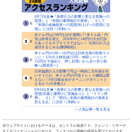
8月7日(金)■『為替介入の影響と更なる実施への
思惑』と『米国の雇用統計の発表』、そして
『米国の金融政策への思惑(利上げへの思惑に注
視)』に注目！(羊飼い)
米ドル/円は150円を試す展開に!? 米ドル高・円
安は終焉を迎え、2026年中に140円の大台打診
があってもサプライズではない！ 今回の介入は
成功するとみる(陳満咲杜)
米ドル/円の160～162円台は日米当局の防衛ライ
ンに！ GW介入時安値155円、神田シーリング
152円が下値めど、押し目買いから戻り売り戦
略へ(西原宏一)
日米協調介入の影響で円は一時的に方向感を失
いそうだが、米ドル/円の円安トレンド継続は変
えない！9月日銀会合がターニングポイントと
なるか？(今井雅人)
8月6日(木)■『為替介入の影響と更なる実施への
思惑(先週と週明けに実施あり)』と『イラン情
勢』、そして『明日に米国の雇用統計の発表を
控える点』に注目！(羊飼い)
>>人気記事一覧を見る
当ウェブサイトにおけるデータは、セントラル短資ＦＸ、クォンツ・リサーチ、
ＤＺＨフィナンシャルリサーチ、フィスコから情報の提供を受けております。