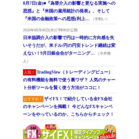
8月7日(金)■『為替介入の影響と更なる実施への
思惑』と『米国の雇用統計の発表』、そして
『米国の金融政策への思惑(利上…
（羊飼い）
2026年08月06日(木)17時00分公開
日米協調介入の影響で円は一時的に方向感を失
いそうだが、米ドル/円の円安トレンド継続は変
えない！9月日銀会合がターニング…
（今井雅
人）
TradingView（トレーディングビュー）
人気！
の有料機能を無料で使う裏ワザ？ 人気のチャー
ト分析ツールを賢く使う方法がココに！
ザイFX！で紹介している全FX会社
おすすめ！
のキャンペーンを掲載！ 今どんなFXキャンペ
ーンをやっているのか、こちらからチェック！