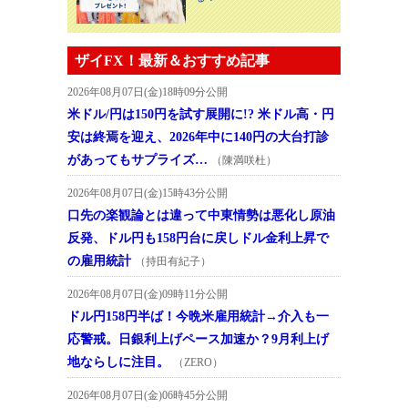
ザイFX！最新＆おすすめ記事
2026年08月07日(金)18時09分公開
米ドル/円は150円を試す展開に!? 米ドル高・円
安は終焉を迎え、2026年中に140円の大台打診
があってもサプライズ…
（陳満咲杜）
2026年08月07日(金)15時43分公開
口先の楽観論とは違って中東情勢は悪化し原油
反発、ドル円も158円台に戻しドル金利上昇で
の雇用統計
（持田有紀子）
2026年08月07日(金)09時11分公開
ドル円158円半ば！今晩米雇用統計→介入も一
応警戒。日銀利上げペース加速か？9月利上げ
地ならしに注目。
（ZERO）
2026年08月07日(金)06時45分公開