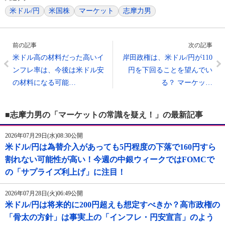
米ドル/円
米国株
マーケット
志摩力男
前の記事
次の記事
米ドル高の材料だった高いイ
岸田政権は、米ドル/円が110
ンフレ率は、今後は米ドル安
円を下回ることを望んでい
の材料になる可能…
る？ マーケッ…
■志摩力男の「マーケットの常識を疑え！」の最新記事
2026年07月29日(水)08:30公開
米ドル/円は為替介入があっても5円程度の下落で160円すら
割れない可能性が高い！今週の中銀ウィークではFOMCで
の「サプライズ利上げ」に注目！
2026年07月28日(火)06:49公開
米ドル/円は将来的に200円超えも想定すべきか？高市政権の
「骨太の方針」は事実上の「インフレ・円安宣言」のよう