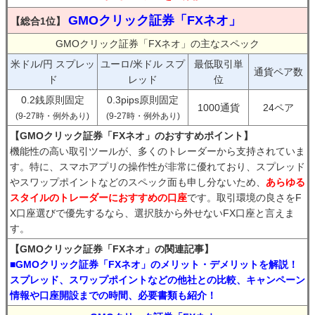
GMOクリック証券「FXネオ」
【総合1位】
GMOクリック証券「FXネオ」の主なスペック
米ドル/円 スプレッ
ユーロ/米ドル スプ
最低取引単
通貨ペア数
ド
レッド
位
0.2銭原則固定
0.3pips原則固定
1000通貨
24ペア
(9-27時・例外あり)
(9-27時・例外あり)
【GMOクリック証券「FXネオ」のおすすめポイント】
機能性の高い取引ツールが、多くのトレーダーから支持されていま
す。特に、スマホアプリの操作性が非常に優れており、スプレッド
やスワップポイントなどのスペック面も申し分ないため、
あらゆる
スタイルのトレーダーにおすすめの口座
です。取引環境の良さをF
X口座選びで優先するなら、選択肢から外せないFX口座と言えま
す。
【GMOクリック証券「FXネオ」の関連記事】
■GMOクリック証券「FXネオ」のメリット・デメリットを解説！
スプレッド、スワップポイントなどの他社との比較、キャンペーン
情報や口座開設までの時間、必要書類も紹介！