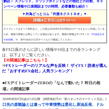
解説！ スプレッド、スワップポイントなどの他社との比較、キャ
ンペーン情報や口座開設までの時間、必要書類も紹介！
▼外為どっとコム「外貨ネクストネオ」▼
※スプレッドはすべて例外あり。この表は2026年8月3日時点のデータをもとに作成している
ため、最新の情報とは異なっている場合があります。最新の情報はザイFX！の
「FX会社おす
すめ比較」
や、各FX会社の公式サイトなどで確認してください
各FX口座のさらに詳しい情報や10位までの全ランキング
は、以下よりご覧ください。
【※関連記事はこちら！】
⇒
FXトレーダーのリアルな声を反映！ ザイFX！読者が選ん
だ「おすすめFX会社」人気ランキング！
■FXデイトレーダーZEROの「なんで動いた？ 昨日の相
場」の関連記事
2026年08月07日(金)15:43公開 [持田有紀子の「戦うオンナのマーケット日記」]
口先の楽観論とは違って中東情勢は悪化し原油反発、ドル