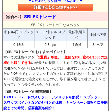
▼GMOクリック証券「FXネオ」▼
SBI FXトレード
【総合2位】
SBI FXトレードの主なスペック
米ドル/円 スプレッ
ユーロ/米ドル スプ
最低取引単
通貨ペア数
ド
レッド
位
0.18銭
0.3pips
1通貨
34ペア
【SBI FXトレードのおすすめポイント】
すべての通貨ペアを
「1通貨」単位、一般的なFX口座の1/1000の規
模から取引できる
のが最大の特徴！ これからFXを始める人、少額
取引ができるFX口座を探している方は、絶対にチェックしておき
たいFX会社です。スプレッドの狭さにも定評があり、1回の取引で
1000万通貨まで注文が出せるので、取引量が増えて稼げるように
なってからも長く使い続けられます。
【SBI FXトレードの関連記事】
■SBI FXトレードのメリット・デメリットを解説！ スプレッド、
スワップポイントなどの他社との比較、キャンペーン情報や口座開
設までの時間、必要書類も紹介！