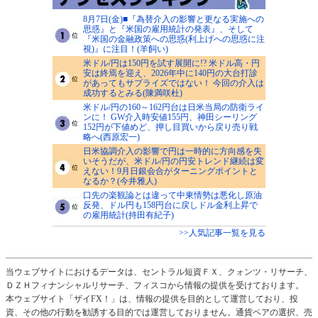
8月7日(金)■『為替介入の影響と更なる実施への
思惑』と『米国の雇用統計の発表』、そして
『米国の金融政策への思惑(利上げへの思惑に注
視)』に注目！(羊飼い)
米ドル/円は150円を試す展開に!? 米ドル高・円
安は終焉を迎え、2026年中に140円の大台打診
があってもサプライズではない！ 今回の介入は
成功するとみる(陳満咲杜)
米ドル/円の160～162円台は日米当局の防衛ライ
ンに！ GW介入時安値155円、神田シーリング
152円が下値めど、押し目買いから戻り売り戦
略へ(西原宏一)
日米協調介入の影響で円は一時的に方向感を失
いそうだが、米ドル/円の円安トレンド継続は変
えない！9月日銀会合がターニングポイントと
なるか？(今井雅人)
口先の楽観論とは違って中東情勢は悪化し原油
反発、ドル円も158円台に戻しドル金利上昇で
の雇用統計(持田有紀子)
>>人気記事一覧を見る
当ウェブサイトにおけるデータは、セントラル短資ＦＸ、クォンツ・リサーチ、
ＤＺＨフィナンシャルリサーチ、フィスコから情報の提供を受けております。
本ウェブサイト「ザイFX！」は、情報の提供を目的として運営しており、投
資、その他の行動を勧誘する目的では運営しておりません。通貨ペアの選択、売