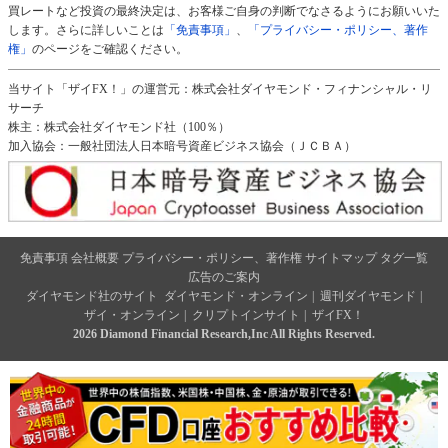
買レートなど投資の最終決定は、お客様ご自身の判断でなさるようにお願いいた
します。さらに詳しいことは
「免責事項」
、
「プライバシー・ポリシー、著作
権」
のページをご確認ください。
当サイト「ザイFX！」の運営元：株式会社ダイヤモンド・フィナンシャル・リ
サーチ
株主：株式会社ダイヤモンド社（100％）
加入協会：一般社団法人日本暗号資産ビジネス協会（ＪＣＢＡ）
免責事項
会社概要
プライバシー・ポリシー、著作権
サイトマップ
タグ一覧
広告のご案内
ダイヤモンド社のサイト
ダイヤモンド・オンライン
|
週刊ダイヤモンド
|
ザイ・オンライン
|
クリプトインサイト
|
ザイFX！
2026 Diamond Financial Research,Inc All Rights Reserved.