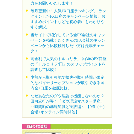
力をお願いいたします！
毎月更新中！人気FX口座ランキング。 ラン
クインしたFX口座のキャンペーン情報、お
すすめポイントなどを初心者にもわかりや
すく解説。
当サイトで紹介している全FX会社のキャン
ペーンを掲載！たくさんのFX会社のキャン
ペーンから比較検討したい方は是非チェッ
ク！
高金利で人気のトルコリラ。 約30のFX口座
の「トルコリラ/円」のスワップポイントを
調査して比較！
少額から取引可能で損失や取引時間が限定
的なバイナリーオプションが取引できる国
内全7口座を徹底比較。
なぜあなたのダウ理論は機能しないのか？
田向宏行が導く「ダウ理論マスター講座」
～時間軸の基礎知識と実践編～ 【9/5（土）
会場+オンライン同時開催】