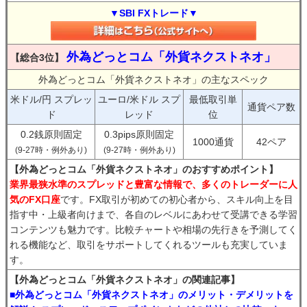
▼SBI FXトレード▼
外為どっとコム「外貨ネクストネオ」
【総合3位】
外為どっとコム「外貨ネクストネオ」の主なスペック
米ドル/円 スプレッ
ユーロ/米ドル スプ
最低取引単
通貨ペア数
ド
レッド
位
0.2銭原則固定
0.3pips原則固定
1000通貨
42ペア
(9-27時・例外あり)
(9-27時・例外あり)
【外為どっとコム「外貨ネクストネオ」のおすすめポイント】
業界最狭水準のスプレッドと豊富な情報で、多くのトレーダーに人
気のFX口座
です。FX取引が初めての初心者から、スキル向上を目
指す中・上級者向けまで、各自のレベルにあわせて受講できる学習
コンテンツも魅力です。比較チャートや相場の先行きを予測してく
れる機能など、取引をサポートしてくれるツールも充実していま
す。
【外為どっとコム「外貨ネクストネオ」の関連記事】
■外為どっとコム「外貨ネクストネオ」のメリット・デメリットを