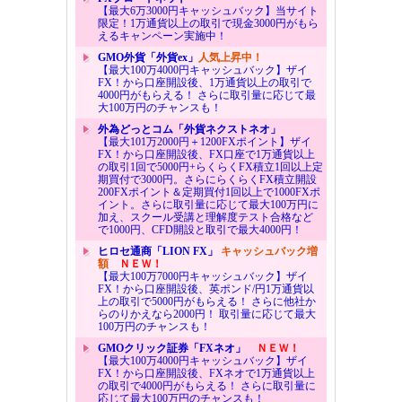
【最大6万3000円キャッシュバック】当サイト
限定！1万通貨以上の取引で現金3000円がもら
えるキャンペーン実施中！
GMO外貨「外貨ex」
人気上昇中！
【最大100万4000円キャッシュバック】ザイ
FX！から口座開設後、1万通貨以上の取引で
4000円がもらえる！ さらに取引量に応じて最
大100万円のチャンスも！
外為どっとコム「外貨ネクストネオ」
【最大101万2000円＋1200FXポイント】ザイ
FX！から口座開設後、FX口座で1万通貨以上
の取引1回で5000円+らくらくFX積立1回以上定
期買付で3000円。さらにらくらくFX積立開設
200FXポイント＆定期買付1回以上で1000FXポ
イント。さらに取引量に応じて最大100万円に
加え、スクール受講と理解度テスト合格など
で1000円、CFD開設と取引で最大4000円！
ヒロセ通商「LION FX」
キャッシュバック増
額
ＮＥＷ！
【最大100万7000円キャッシュバック】ザイ
FX！から口座開設後、英ポンド/円1万通貨以
上の取引で5000円がもらえる！ さらに他社か
らのりかえなら2000円！ 取引量に応じて最大
100万円のチャンスも！
GMOクリック証券「FXネオ」
ＮＥＷ！
【最大100万4000円キャッシュバック】ザイ
FX！から口座開設後、FXネオで1万通貨以上
の取引で4000円がもらえる！ さらに取引量に
応じて最大100万円のチャンスも！