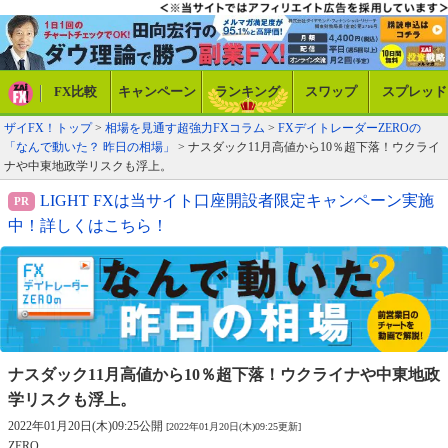
FX比較
キャンペーン
ランキング
スワップ
スプレッド
ザイFX！トップ
>
相場を見通す超強力FXコラム
>
FXデイトレーダーZEROの
「なんで動いた？ 昨日の相場」
> ナスダック11月高値から10％超下落！ウクライ
ナや中東地政学リスクも浮上。
LIGHT FXは当サイト口座開設者限定キャンペーン実施
中！詳しくはこちら！
ナスダック11月高値から10％超下落！
ウクライナや中東地政
学リスクも浮上。
2022年01月20日(木)09:25公開
[2022年01月20日(木)09:25更新]
ZERO