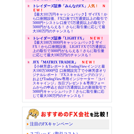
トレイダーズ証券「みんなのFX」
人気！
Ｎ
ＥＷ！
【最大101万円キャッシュバック】ザイFX！か
ら口座開設後、FX口座で5万通貨以上の取引で
5000円+シストレ口座で5万通貨以上の取引で
5000円がもらえる！ さらに取引量に応じて最
大100万円のチャンスも！
トレイダーズ証券「LIGHT FX」
ＮＥＷ！
【最大100万3000円キャッシュバック】ザイ
FX！から口座開設後、LIGHT FXで5万通貨以
上の取引で3000円がもらえる！さらに取引量
に応じて最大100万円のチャンスも！
JFX「MATRIX TRADER」
ＮＥＷ！
【小林芳彦レポート＆TradingViewインジと最
大100万5000円】口座開設完了で小林芳彦オリ
ジナルレポート「FXスキャルピングのコツ」
およびTradingView専用インジケーター「コバ
スキャインジ」当日プレゼント＆専用フォー
ムからの申込と合計1万通貨以上の新規取引で
5000円キャッシュバック！さらに取引量に応
じて最大100万円のチャンスも！
注目のFXキャンペーン
スプレッド（取引コスト）