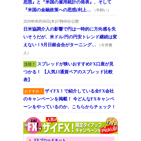
思惑』と『米国の雇用統計の発表』、そして
『米国の金融政策への思惑(利上…
（羊飼い）
2026年08月06日(木)17時00分公開
日米協調介入の影響で円は一時的に方向感を失
いそうだが、米ドル/円の円安トレンド継続は変
えない！9月日銀会合がターニング…
（今井雅
人）
スプレッドが狭いおすすめFX口座が見
注目！
つかる！ 【人気13通貨ペアのスプレッド比較
表】
ザイFX！で紹介している全FX会社
おすすめ！
のキャンペーンを掲載！ 今どんなFXキャンペ
ーンをやっているのか、こちらからチェック！
FXブロードネット