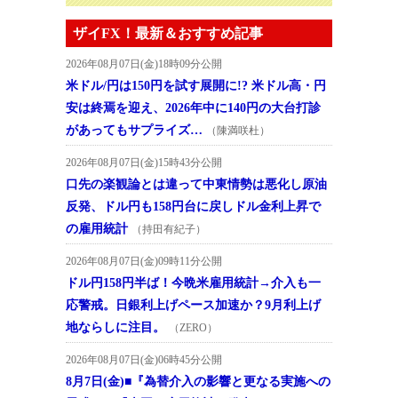
ザイFX！最新＆おすすめ記事
2026年08月07日(金)18時09分公開
米ドル/円は150円を試す展開に!? 米ドル高・円
安は終焉を迎え、2026年中に140円の大台打診
があってもサプライズ…
（陳満咲杜）
2026年08月07日(金)15時43分公開
口先の楽観論とは違って中東情勢は悪化し原油
反発、ドル円も158円台に戻しドル金利上昇で
の雇用統計
（持田有紀子）
2026年08月07日(金)09時11分公開
ドル円158円半ば！今晩米雇用統計→介入も一
応警戒。日銀利上げペース加速か？9月利上げ
地ならしに注目。
（ZERO）
2026年08月07日(金)06時45分公開
8月7日(金)■『為替介入の影響と更なる実施への