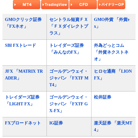
GMOクリック証券
セントラル短資ＦＸ
GMO外貨 「外貨e
「FXネオ」
「ＦＸダイレクトプ
x」
ラス」
SBI FXトレード
トレイダーズ証券
外為どっとコム
「みんなのFX」
「外貨ネクストネ
オ」
JFX 「MATRIX TR
ゴールデンウェイ・
ヒロセ通商 「LION
ADER」
ジャパン 「FXTF M
FX」
T4」
トレイダーズ証券
ゴールデンウェイ・
松井証券
「LIGHT FX」
ジャパン 「FXTF G
X-FX」
FXブロードネット
IG証券
楽天証券 「楽天MT
4」