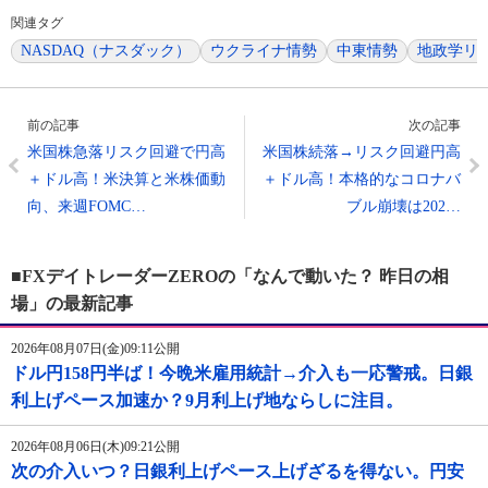
関連タグ
NASDAQ（ナスダック）
ウクライナ情勢
中東情勢
地政学リ
前の記事
次の記事
米国株急落リスク回避で円高
米国株続落→リスク回避円高
＋ドル高！米決算と米株価動
＋ドル高！本格的なコロナバ
向、来週FOMC…
ブル崩壊は202…
■FXデイトレーダーZEROの「なんで動いた？ 昨日の相
場」の最新記事
2026年08月07日(金)09:11公開
ドル円158円半ば！今晩米雇用統計→介入も一応警戒。日銀
利上げペース加速か？9月利上げ地ならしに注目。
2026年08月06日(木)09:21公開
次の介入いつ？日銀利上げペース上げざるを得ない。円安