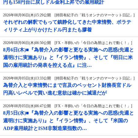
円も158円台に戻しドル金利上昇での雇用統計
2026年08月06日(木)15:29公開 [持田有紀子の「戦うオンナのマーケット日記」]
それぞれの解釈でもって鎮静化してきた中東情勢、ボラテ
ィリティ上がりかけたドル円またも膠着
2026年08月06日(木)06:50公開 [FX・羊飼いの「今日の為替はこれで動く！」]
8月6日(木)■『為替介入の影響と更なる実施への思惑(先週と
週明けに実施あり)』と『イラン情勢』、そして『明日に米
国の雇用統計の発表を控える点』に注…
2026年08月05日(水)13:33公開 [持田有紀子の「戦うオンナのマーケット日記」]
為替介入と中東情勢にまで言及のベッセント財務長官ドル
円高いレベルで買い進む意欲は確かに減退だが
2026年08月05日(水)06:47公開 [FX・羊飼いの「今日の為替はこれで動く！」]
8月5日(水)■『為替介入の影響と更なる実施への思惑(先週と
週明けに実施あり)』と『イラン情勢』、そして『米国の
ADP雇用統計とISM非製造業指数の…