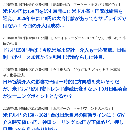
2026年08月07日(金)18:09公開 [陳満咲杜の「マーケットをズバリ裏読み」]
米ドル/円は150円を試す展開に!? 米ドル高・円安は終焉を
迎え、2026年中に140円の大台打診があってもサプライズで
はない！ 今回の介入は成功…
2026年08月07日(金)09:11公開 [FXデイトレーダーZEROの「なんで動いた？ 昨
日の相場」]
ドル円158円半ば！今晩米雇用統計→介入も一応警戒。日銀
利上げペース加速か？9月利上げ地ならしに注目。
2026年08月06日(木)17:00公開 [今井雅人の「どうする？ どうなる？ 日本経
済、世界経済」]
日米協調介入の影響で円は一時的に方向感を失いそうだ
が、米ドル/円の円安トレンド継続は変えない！9月日銀会合
がターニングポイントとなるか？
2026年08月06日(木)13:20公開 [西原宏一の「ヘッジファンドの思惑」]
米ドル/円の160～162円台は日米当局の防衛ラインに！ GW
介入時安値155円、神田シーリング152円が下値めど、押し
目買いから戻り売り戦略へ