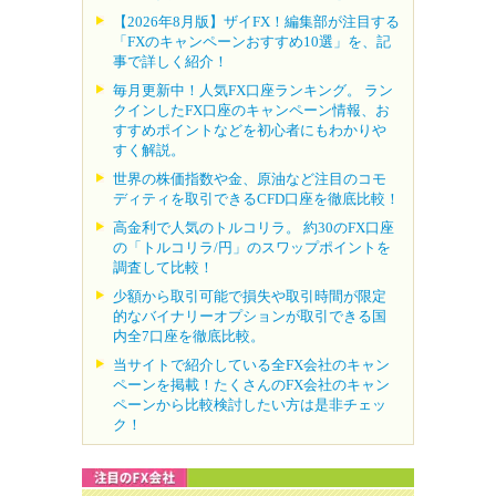
【2026年8月版】ザイFX！編集部が注目する
「FXのキャンペーンおすすめ10選」を、記
事で詳しく紹介！
毎月更新中！人気FX口座ランキング。 ラン
クインしたFX口座のキャンペーン情報、お
すすめポイントなどを初心者にもわかりや
すく解説。
世界の株価指数や金、原油など注目のコモ
ディティを取引できるCFD口座を徹底比較！
高金利で人気のトルコリラ。 約30のFX口座
の「トルコリラ/円」のスワップポイントを
調査して比較！
少額から取引可能で損失や取引時間が限定
的なバイナリーオプションが取引できる国
内全7口座を徹底比較。
当サイトで紹介している全FX会社のキャン
ペーンを掲載！たくさんのFX会社のキャン
ペーンから比較検討したい方は是非チェッ
ク！