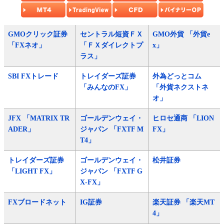
GMOクリック証券
セントラル短資ＦＸ
GMO外貨 「外貨e
「FXネオ」
「ＦＸダイレクトプ
x」
ラス」
SBI FXトレード
トレイダーズ証券
外為どっとコム
「みんなのFX」
「外貨ネクストネ
オ」
JFX 「MATRIX TR
ゴールデンウェイ・
ヒロセ通商 「LION
ADER」
ジャパン 「FXTF M
FX」
T4」
トレイダーズ証券
ゴールデンウェイ・
松井証券
「LIGHT FX」
ジャパン 「FXTF G
X-FX」
FXブロードネット
IG証券
楽天証券 「楽天MT
4」