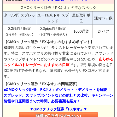
GMOクリック証券「FXネオ」の主なスペック
米ドル/円 スプレッ
ユーロ/米ドル スプ
最低取引単
通貨ペア数
ド
レッド
位
0.2銭原則固定
0.3pips原則固定
1000通貨
24ペア
(9-27時・例外あり)
(9-27時・例外あり)
【GMOクリック証券「FXネオ」のおすすめポイント】
機能性の高い取引ツールが、多くのトレーダーから支持されていま
す。特に、スマホアプリの操作性が非常に優れており、スプレッド
やスワップポイントなどのスペック面も申し分ないため、
あらゆる
スタイルのトレーダーにおすすめの口座
です。取引環境の良さをF
X口座選びで優先するなら、選択肢から外せないFX口座と言えま
す。
【GMOクリック証券「FXネオ」の関連記事】
■GMOクリック証券「FXネオ」のメリット・デメリットを解説！
スプレッド、スワップポイントなどの他社との比較、キャンペーン
情報や口座開設までの時間、必要書類も紹介！
▼GMOクリック証券「FXネオ」▼