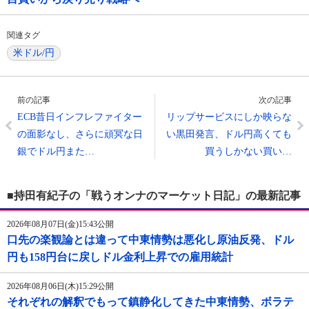
関連タグ
米ドル/円
前の記事
次の記事
ECB昔日インフレファイター
リップサービスにしか映らな
の面影なし、さらに頑冥な日
い黒田発言、ドル円高くても
銀でドル円また…
買うしかない買い…
■持田有紀子の「戦うオンナのマーケット日記」の最新記事
2026年08月07日(金)15:43公開
口先の楽観論とは違って中東情勢は悪化し原油反発、ドル
円も158円台に戻しドル金利上昇での雇用統計
2026年08月06日(木)15:29公開
それぞれの解釈でもって鎮静化してきた中東情勢、ボラテ