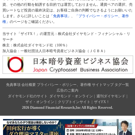
資、その他の行動を勧誘する目的では運営しておりません。通貨ペアの選択、売
買レートなど投資の最終決定は、お客様ご自身の判断でなさるようにお願いいた
します。さらに詳しいことは
「免責事項」
、
「プライバシー・ポリシー、著作
権」
のページをご確認ください。
当サイト「ザイFX！」の運営元：株式会社ダイヤモンド・フィナンシャル・リ
サーチ
株主：株式会社ダイヤモンド社（100％）
加入協会：一般社団法人日本暗号資産ビジネス協会（ＪＣＢＡ）
免責事項
会社概要
プライバシー・ポリシー、著作権
サイトマップ
タグ一覧
広告のご案内
ダイヤモンド社のサイト
ダイヤモンド・オンライン
|
週刊ダイヤモンド
|
ザイ・オンライン
|
クリプトインサイト
|
ザイFX！
2026 Diamond Financial Research,Inc All Rights Reserved.