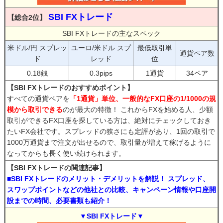
SBI FXトレード
【総合2位】
SBI FXトレードの主なスペック
米ドル/円 スプレッ
ユーロ/米ドル スプ
最低取引単
通貨ペア数
ド
レッド
位
0.18銭
0.3pips
1通貨
34ペア
【SBI FXトレードのおすすめポイント】
すべての通貨ペアを
「1通貨」単位、一般的なFX口座の1/1000の規
模から取引できる
のが最大の特徴！ これからFXを始める人、少額
取引ができるFX口座を探している方は、絶対にチェックしておき
たいFX会社です。スプレッドの狭さにも定評があり、1回の取引で
1000万通貨まで注文が出せるので、取引量が増えて稼げるように
なってからも長く使い続けられます。
【SBI FXトレードの関連記事】
■SBI FXトレードのメリット・デメリットを解説！ スプレッド、
スワップポイントなどの他社との比較、キャンペーン情報や口座開
設までの時間、必要書類も紹介！
▼SBI FXトレード▼