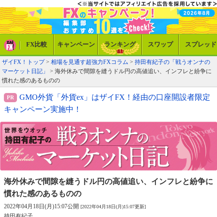
FX比較
キャンペーン
ランキング
スワップ
スプレッド
ザイFX！トップ
>
相場を見通す超強力FXコラム
>
持田有紀子の「戦うオンナの
マーケット日記」
> 海外休みで間隙を縫うドル円の高値追い、インフレと紛争に
慣れた感のあるものの
GMO外貨「外貨ex」はザイFX！経由の口座開設者限定
キャンペーン実施中！
海外休みで間隙を縫うドル円の高値追い、
インフレと紛争に
慣れた感のあるものの
2022年04月18日(月)15:07公開
[2022年04月18日(月)15:07更新]
持田有紀子