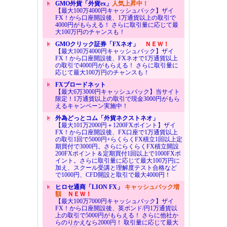
GMO外貨「外貨ex」
人気上昇中！
【最大100万4000円キャッシュバック】ザイ
FX！から口座開設後、1万通貨以上の取引で
4000円がもらえる！ さらに取引量に応じて最
大100万円のチャンスも！
GMOクリック証券「FXネオ」
ＮＥＷ！
【最大100万4000円キャッシュバック】ザイ
FX！から口座開設後、FXネオで1万通貨以上
の取引で4000円がもらえる！ さらに取引量に
応じて最大100万円のチャンスも！
FXブロードネット
【最大6万3000円キャッシュバック】当サイト
限定！1万通貨以上の取引で現金3000円がもら
えるキャンペーン実施中！
外為どっとコム「外貨ネクストネオ」
【最大101万2000円＋1200FXポイント】ザイ
FX！から口座開設後、FX口座で1万通貨以上
の取引1回で5000円+らくらくFX積立1回以上定
期買付で3000円。さらにらくらくFX積立開設
200FXポイント＆定期買付1回以上で1000FXポ
イント。さらに取引量に応じて最大100万円に
加え、スクール受講と理解度テスト合格など
で1000円、CFD開設と取引で最大4000円！
ヒロセ通商「LION FX」
キャッシュバック増
額
ＮＥＷ！
【最大100万7000円キャッシュバック】ザイ
FX！から口座開設後、英ポンド/円1万通貨以
上の取引で5000円がもらえる！ さらに他社か
らのりかえなら2000円！ 取引量に応じて最大