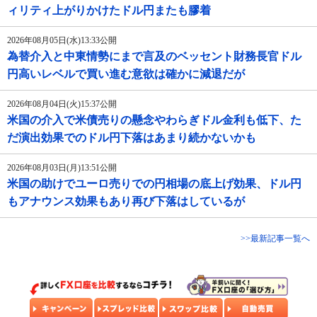
ィリティ上がりかけたドル円またも膠着
2026年08月05日(水)13:33公開
為替介入と中東情勢にまで言及のベッセント財務長官ドル
円高いレベルで買い進む意欲は確かに減退だが
2026年08月04日(火)15:37公開
米国の介入で米債売りの懸念やわらぎドル金利も低下、た
だ演出効果でのドル円下落はあまり続かないかも
2026年08月03日(月)13:51公開
米国の助けでユーロ売りでの円相場の底上げ効果、ドル円
もアナウンス効果もあり再び下落はしているが
>>最新記事一覧へ