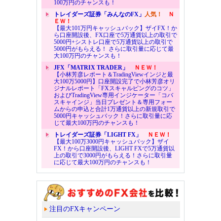
100万円のチャンスも！
トレイダーズ証券「みんなのFX」
人気！
Ｎ
ＥＷ！
【最大101万円キャッシュバック】ザイFX！か
ら口座開設後、FX口座で5万通貨以上の取引で
5000円+シストレ口座で5万通貨以上の取引で
5000円がもらえる！ さらに取引量に応じて最
大100万円のチャンスも！
JFX「MATRIX TRADER」
ＮＥＷ！
【小林芳彦レポート＆TradingViewインジと最
大100万5000円】口座開設完了で小林芳彦オリ
ジナルレポート「FXスキャルピングのコツ」
およびTradingView専用インジケーター「コバ
スキャインジ」当日プレゼント＆専用フォー
ムからの申込と合計1万通貨以上の新規取引で
5000円キャッシュバック！さらに取引量に応
じて最大100万円のチャンスも！
トレイダーズ証券「LIGHT FX」
ＮＥＷ！
【最大100万3000円キャッシュバック】ザイ
FX！から口座開設後、LIGHT FXで5万通貨以
上の取引で3000円がもらえる！さらに取引量
に応じて最大100万円のチャンスも！
注目のFXキャンペーン