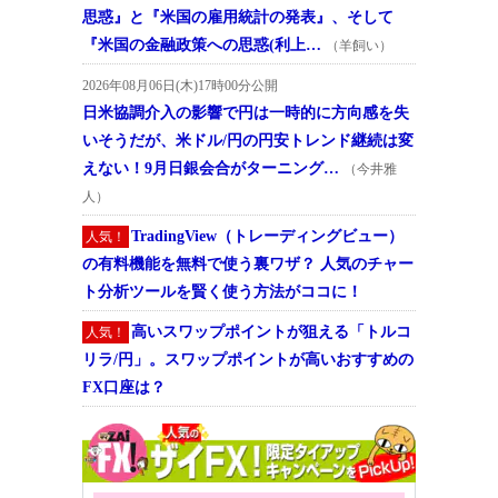
思惑』と『米国の雇用統計の発表』、そして
『米国の金融政策への思惑(利上…
（羊飼い）
2026年08月06日(木)17時00分公開
日米協調介入の影響で円は一時的に方向感を失
いそうだが、米ドル/円の円安トレンド継続は変
えない！9月日銀会合がターニング…
（今井雅
人）
TradingView（トレーディングビュー）
人気！
の有料機能を無料で使う裏ワザ？ 人気のチャー
ト分析ツールを賢く使う方法がココに！
高いスワップポイントが狙える「トルコ
人気！
リラ/円」。スワップポイントが高いおすすめの
FX口座は？