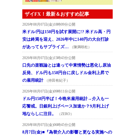
ザイFX！最新＆おすすめ記事
2026年08月07日(金)18時09分公開
米ドル/円は150円を試す展開に!? 米ドル高・円
安は終焉を迎え、2026年中に140円の大台打診
があってもサプライズ…
（陳満咲杜）
2026年08月07日(金)15時43分公開
口先の楽観論とは違って中東情勢は悪化し原油
反発、ドル円も158円台に戻しドル金利上昇で
の雇用統計
（持田有紀子）
2026年08月07日(金)09時11分公開
ドル円158円半ば！今晩米雇用統計→介入も一
応警戒。日銀利上げペース加速か？9月利上げ
地ならしに注目。
（ZERO）
2026年08月07日(金)06時45分公開
8月7日(金)■『為替介入の影響と更なる実施への