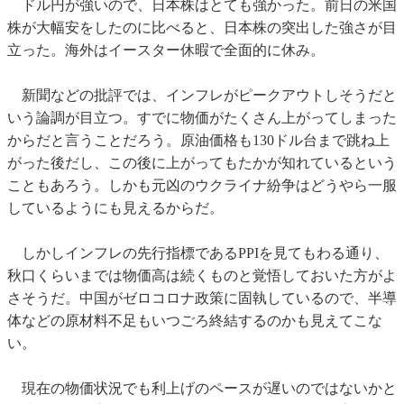
ドル円が強いので、日本株はとても強かった。前日の米国
株が大幅安をしたのに比べると、日本株の突出した強さが目
立った。海外はイースター休暇で全面的に休み。
新聞などの批評では、インフレがピークアウトしそうだと
いう論調が目立つ。すでに物価がたくさん上がってしまった
からだと言うことだろう。原油価格も130ドル台まで跳ね上
がった後だし、この後に上がってもたかが知れているという
こともあろう。しかも元凶のウクライナ紛争はどうやら一服
しているようにも見えるからだ。
しかしインフレの先行指標であるPPIを見てもわる通り、
秋口くらいまでは物価高は続くものと覚悟しておいた方がよ
さそうだ。中国がゼロコロナ政策に固執しているので、半導
体などの原材料不足もいつごろ終結するのかも見えてこな
い。
現在の物価状況でも利上げのペースが遅いのではないかと