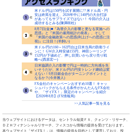
米ドル/円は150円を試す展開に!? 米ドル高・円
安は終焉を迎え、2026年中に140円の大台打診
があってもサプライズではない！ 今回の介入は
成功するとみる(陳満咲杜)
8月7日(金)■『為替介入の影響と更なる実施への
思惑』と『米国の雇用統計の発表』、そして
『米国の金融政策への思惑(利上げへの思惑に注
視)』に注目！(羊飼い)
米ドル/円の160～162円台は日米当局の防衛ライ
ンに！ GW介入時安値155円、神田シーリング
152円が下値めど、押し目買いから戻り売り戦
略へ(西原宏一)
日米協調介入の影響で円は一時的に方向感を失
いそうだが、米ドル/円の円安トレンド継続は変
えない！9月日銀会合がターニングポイントと
なるか？(今井雅人)
FX会社のキャンペーンおすすめ10選！ キャッ
シュバックがもらえる条件がかんたんなFX会社
や、「ザイFX！」限定のキャンペーンを紹介
【2026年8月】(FX情報局)
>>人気記事一覧を見る
当ウェブサイトにおけるデータは、セントラル短資ＦＸ、クォンツ・リサーチ、
ＤＺＨフィナンシャルリサーチ、フィスコから情報の提供を受けております。
本ウェブサイト「ザイFX！」は、情報の提供を目的として運営しており、投