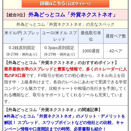
外為どっとコム「外貨ネクストネオ」
【総合3位】
外為どっとコム「外貨ネクストネオ」の主なスペック
米ドル/円 スプレッ
ユーロ/米ドル スプ
最低取引単
通貨ペア数
ド
レッド
位
0.2銭原則固定
0.3pips原則固定
1000通貨
42ペア
(9-27時・例外あり)
(9-27時・例外あり)
【外為どっとコム「外貨ネクストネオ」のおすすめポイント】
業界最狭水準のスプレッドと豊富な情報で、多くのトレーダーに人
気のFX口座
です。FX取引が初めての初心者から、スキル向上を目
指す中・上級者向けまで、各自のレベルにあわせて受講できる学習
コンテンツも魅力です。比較チャートや相場の先行きを予測してく
れる機能など、取引をサポートしてくれるツールも充実していま
す。
【外為どっとコム「外貨ネクストネオ」の関連記事】
■外為どっとコム「外貨ネクストネオ」のメリット・デメリットを
解説！ スプレッド、スワップポイントなどの他社との比較、キャ
ンペーン情報や口座開設までの時間、必要書類も紹介！