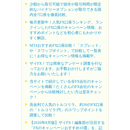
少額から取引可能で損失や取引時間が限定
的なバイナリーオプションが取引できる国
内全7口座を徹底比較。
毎月更新中！人気FX口座ランキング。 ラン
クインしたFX口座のキャンペーン情報、お
すすめポイントなどを初心者にもわかりや
すく解説。
MT4おすすめFX口座比較！「スプレッド」
や「スワップポイント」で比較して一覧表
に！お得なキャンペーン情報も掲載中。
ザイFX！では簡単なアンケート調査を行な
っております。お手数おかけしますがご協
力をお願いいたします！
当サイトで紹介している全FX会社のキャン
ペーンを掲載！たくさんのFX会社のキャン
ペーンから比較検討したい方は是非チェッ
ク！
高金利で人気のトルコリラ。 約30のFX口座
の「トルコリラ/円」のスワップポイントを
調査して比較！
【2026年8月版】ザイFX！編集部が注目する
「FXのキャンペーンおすすめ10選」を、記