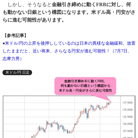
しかし、そうなると
金融引き締めに動くFRBに対し、何
も動かない日銀という構図になります。米ドル高・円安がさ
らに進む可能性があります。
【参考記事】
●
米ドル/円の上昇を後押ししているのは日本の異様な金融緩和。放置
したままだと、近い将来、さらなる円安が進む可能性！（7月7日、
志摩力男）
米ドル/円 日足