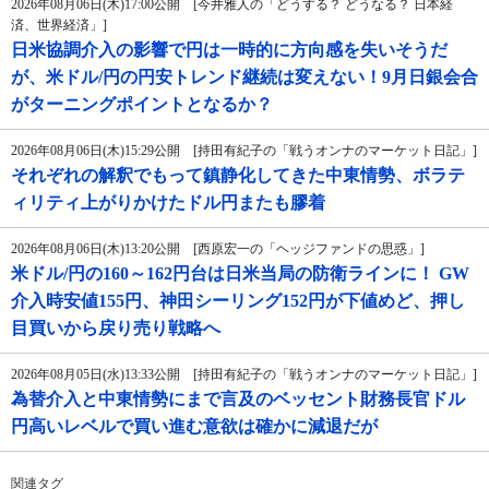
2026年08月06日(木)17:00公開 [今井雅人の「どうする？ どうなる？ 日本経
済、世界経済」]
日米協調介入の影響で円は一時的に方向感を失いそうだ
が、米ドル/円の円安トレンド継続は変えない！9月日銀会合
がターニングポイントとなるか？
2026年08月06日(木)15:29公開 [持田有紀子の「戦うオンナのマーケット日記」]
それぞれの解釈でもって鎮静化してきた中東情勢、ボラテ
ィリティ上がりかけたドル円またも膠着
2026年08月06日(木)13:20公開 [西原宏一の「ヘッジファンドの思惑」]
米ドル/円の160～162円台は日米当局の防衛ラインに！ GW
介入時安値155円、神田シーリング152円が下値めど、押し
目買いから戻り売り戦略へ
2026年08月05日(水)13:33公開 [持田有紀子の「戦うオンナのマーケット日記」]
為替介入と中東情勢にまで言及のベッセント財務長官ドル
円高いレベルで買い進む意欲は確かに減退だが
関連タグ