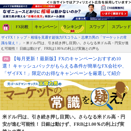
FX比較
キャンペーン
ランキング
スワップ
スプレッド
ザイFX！トップ
>
相場を見通す超強力FXコラム
>
志摩力男の「マーケットの常
識を疑え！」
> 米ドル/円は、引き続き押し目買い。さらなる米ドル高・円安が進
む可能性！ 日銀は動けず、FRBは1.00％の利上げ実施との声も
【毎月更新！最新版】FXのキャンペーンおすすめ10
選！ キャッシュバックがもらえる条件が簡単なFX会社や、
「ザイFX！」限定のお得なキャンペーンを厳選して紹介
米ドル/円は、引き続き押し目買い。さら
なる米ドル高・円
安が進む可能性！ 日銀は
動けず、FRBは1.00％の利上げ実