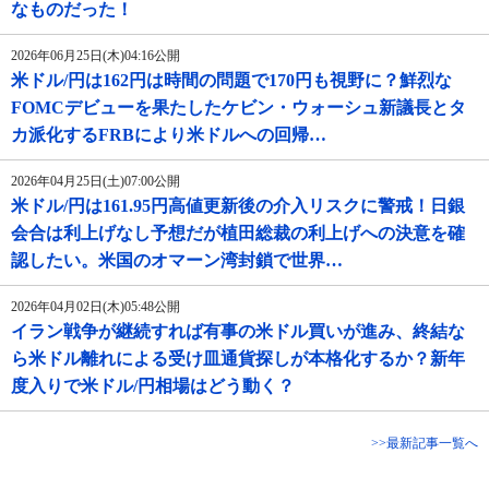
なものだった！
2026年06月25日(木)04:16公開
米ドル/円は162円は時間の問題で170円も視野に？鮮烈な
FOMCデビューを果たしたケビン・ウォーシュ新議長とタ
カ派化するFRBにより米ドルへの回帰…
2026年04月25日(土)07:00公開
米ドル/円は161.95円高値更新後の介入リスクに警戒！日銀
会合は利上げなし予想だが植田総裁の利上げへの決意を確
認したい。米国のオマーン湾封鎖で世界…
2026年04月02日(木)05:48公開
イラン戦争が継続すれば有事の米ドル買いが進み、終結な
ら米ドル離れによる受け皿通貨探しが本格化するか？新年
度入りで米ドル/円相場はどう動く？
>>最新記事一覧へ