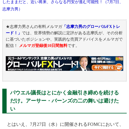
したままだと、近い将来、さらなる円安が進む可能性！（7月7日、
志摩力男）
★志摩力男さんの有料メルマガ
「志摩力男のグローバルFXトレ
ード！」
では、世界情勢の解説に定評がある志摩氏が、その分析
に基づいたポジションや、実践的な売買アドバイスをメルマガで
配信！
メルマガ登録後10日間無料
です。
パウエル議長はとにかく金融引き締めを続ける
だけ。アーサー・バーンズの二の舞いは避けた
い
とはいえ、7月27日（水）に開催されるFOMCにおいて、