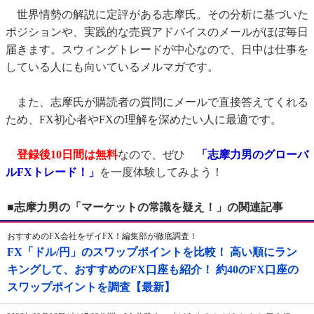
世界情勢の解説に定評がある志摩氏。その分析に基づいた
ポジションや、実践的な売買アドバイスのメールがほぼ毎日
届きます。スウィングトレードが中心なので、日中は仕事を
している人にも向いているメルマガです。
また、志摩氏が購読者の質問にメールで直接答えてくれる
ため、FX初心者やFXの理解を深めたい人に最適です。
登録後10日間は無料
なので、ぜひ
「志摩力男のグローバ
ルFXトレード！」
を一度体験してみよう！
■志摩力男の「マーケットの常識を疑え！」の関連記事
おすすめのFX会社をザイFX！編集部が徹底調査！
FX「ドル/円」のスワップポイントを比較！ 高い順にラン
キングして、おすすめのFX口座も紹介！ 約40のFX口座の
スワップポイントを調査【最新】