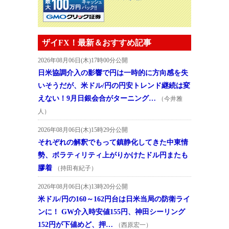
ザイFX！最新＆おすすめ記事
2026年08月06日(木)17時00分公開
日米協調介入の影響で円は一時的に方向感を失
いそうだが、米ドル/円の円安トレンド継続は変
えない！9月日銀会合がターニング…
（今井雅
人）
2026年08月06日(木)15時29分公開
それぞれの解釈でもって鎮静化してきた中東情
勢、ボラティリティ上がりかけたドル円またも
膠着
（持田有紀子）
2026年08月06日(木)13時20分公開
米ドル/円の160～162円台は日米当局の防衛ライ
ンに！ GW介入時安値155円、神田シーリング
152円が下値めど、押…
（西原宏一）