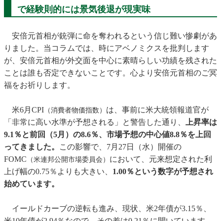
で経験則的には景気後退が現実味
安倍元首相が銃弾に命を奪われるという信じ難い惨劇があ
りました。当コラムでは、時にアベノミクスを批判します
が、安倍元首相が外交面を中心に素晴らしい功績を残された
ことは誰も否定できないことです。心より安倍元首相のご冥
福をお祈りします。
米6月CPI
は、事前に米大統領報道官が
（消費者物価指数）
「非常に高い水準が予想される」と警告した通り、
上昇率は
9.1％と前回（5月）の8.6％、市場予想の中心値8.8％を上回
ってきました。
この影響で、7月27日（水）開催の
FOMC
において、元来想定された利
（米連邦公開市場委員会）
上げ幅の0.75％よりも大きい、
1.00％という数字が予想され
始めています。
イールドカーブの逆転も進み、現状、米2年債が3.15％、
米10年債が2.94％なので、その差は0.21％に開いています。