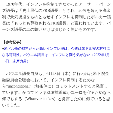
1970年代、インフレを抑制できなかったアーサー・バーン
ズ議長は「史上最低のFRB議長」とされ、20％を超える高金
利で景気後退をものともせずインフレを抑制したボルカー議
長は「もっとも尊敬されるFRB議長」と言われています。バ
ーンズ議長の二の舞いだけは演じたく無いものです。
【参考記事】
●
米ドル高の材料だった高いインフレ率は、今後は米ドル安の材料に
なる可能性。パウエル議長は、インフレと闘う気がない（2022年1月
13日、志摩力男）
パウエル議長自身も、6月23日（木）に行われた米下院金
融委員会公聴会において、インフレ抑制するためな
ら”unconditional”（無条件に）コミットメントすると発言し
ています。かつてドラギECB前総裁がユーロを守るためなら
何でもする（Whatever it takes）と発言したのに似ていると思
いました。