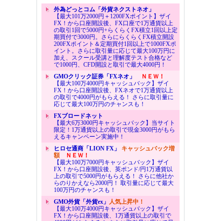
外為どっとコム「外貨ネクストネオ」
【最大101万2000円＋1200FXポイント】ザイ
FX！から口座開設後、FX口座で1万通貨以上
の取引1回で5000円+らくらくFX積立1回以上定
期買付で3000円。さらにらくらくFX積立開設
200FXポイント＆定期買付1回以上で1000FXポ
イント。さらに取引量に応じて最大100万円に
加え、スクール受講と理解度テスト合格など
で1000円、CFD開設と取引で最大4000円！
GMOクリック証券「FXネオ」
ＮＥＷ！
【最大100万4000円キャッシュバック】ザイ
FX！から口座開設後、FXネオで1万通貨以上
の取引で4000円がもらえる！ さらに取引量に
応じて最大100万円のチャンスも！
FXブロードネット
【最大6万3000円キャッシュバック】当サイト
限定！1万通貨以上の取引で現金3000円がもら
えるキャンペーン実施中！
ヒロセ通商「LION FX」
キャッシュバック増
額
ＮＥＷ！
【最大100万7000円キャッシュバック】ザイ
FX！から口座開設後、英ポンド/円1万通貨以
上の取引で5000円がもらえる！ さらに他社か
らのりかえなら2000円！ 取引量に応じて最大
100万円のチャンスも！
GMO外貨「外貨ex」
人気上昇中！
【最大100万4000円キャッシュバック】ザイ
FX！から口座開設後、1万通貨以上の取引で