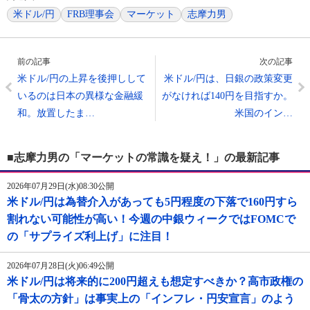
米ドル/円
FRB理事会
マーケット
志摩力男
前の記事
次の記事
米ドル/円の上昇を後押しして
米ドル/円は、日銀の政策変更
いるのは日本の異様な金融緩
がなければ140円を目指すか。
和。放置したま…
米国のイン…
■志摩力男の「マーケットの常識を疑え！」の最新記事
2026年07月29日(水)08:30公開
米ドル/円は為替介入があっても5円程度の下落で160円すら
割れない可能性が高い！今週の中銀ウィークではFOMCで
の「サプライズ利上げ」に注目！
2026年07月28日(火)06:49公開
米ドル/円は将来的に200円超えも想定すべきか？高市政権の
「骨太の方針」は事実上の「インフレ・円安宣言」のよう