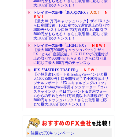
4000円がもらえる！ さらに取引量に応じて最
大100万円のチャンスも！
トレイダーズ証券「みんなのFX」
人気！
Ｎ
ＥＷ！
【最大101万円キャッシュバック】ザイFX！か
ら口座開設後、FX口座で5万通貨以上の取引で
5000円+シストレ口座で5万通貨以上の取引で
5000円がもらえる！ さらに取引量に応じて最
大100万円のチャンスも！
トレイダーズ証券「LIGHT FX」
ＮＥＷ！
【最大100万3000円キャッシュバック】ザイ
FX！から口座開設後、LIGHT FXで5万通貨以
上の取引で3000円がもらえる！さらに取引量
に応じて最大100万円のチャンスも！
JFX「MATRIX TRADER」
ＮＥＷ！
【小林芳彦レポート＆TradingViewインジと最
大100万5000円】口座開設完了で小林芳彦オリ
ジナルレポート「FXスキャルピングのコツ」
およびTradingView専用インジケーター「コバ
スキャインジ」当日プレゼント＆専用フォー
ムからの申込と合計1万通貨以上の新規取引で
5000円キャッシュバック！さらに取引量に応
じて最大100万円のチャンスも！
注目のFXキャンペーン