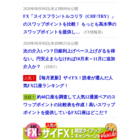
2026年08月06日(木)12時00分公開
FX「スイスフラン/トルコリラ（CHF/TRY）」
のスワップポイントを比較！ もっとも高水準の
スワップポイントを提供し…
（FX情報局）
2026年08月06日(木)09時21分公開
次の介入いつ？日銀利上げペース上げざるを得
ない。円安止まらなければ10月末～11月に追加
介入か？
（ZERO）
【毎月更新】ザイFX！読者が選んだ人
人気！
気FX口座ランキング！
約40口座を調査して人気12通貨ペアのス
注目！
ワップポイントの比較表を作成！高いスワップ
ポイントを提供しているFX口座はどこだ？