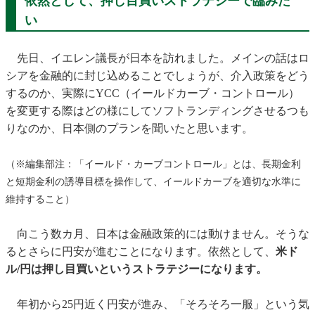
依然として、押し目買いストラテジーで臨みた
い
先日、イエレン議長が日本を訪れました。メインの話はロ
シアを金融的に封じ込めることでしょうが、介入政策をどう
するのか、実際にYCC（イールドカーブ・コントロール）
を変更する際はどの様にしてソフトランディングさせるつも
りなのか、日本側のプランを聞いたと思います。
（※編集部注：「イールド・カーブコントロール」とは、長期金利
と短期金利の誘導目標を操作して、イールドカーブを適切な水準に
維持すること）
向こう数カ月、日本は金融政策的には動けません。そうな
るとさらに円安が進むことになります。依然として、
米ド
ル/円は押し目買いというストラテジーになります。
年初から25円近く円安が進み、「そろそろ一服」という気