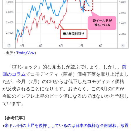
（出所：
TradingView
）
「CPIショック」的な見出しが並ぶでしょう。しかし、
前
回のコラム
でコモディティ（商品）価格下落を取り上げまし
たが、今月（7月）のCPIからは低下したコモディティ価格
が反映されることになります。おそらく、この6月のCPIが
今回のインフレ上昇のピーク値になるのではないかと予想し
ています。
【参考記事】
●
米ドル/円の上昇を後押ししているのは日本の異様な金融緩和。放置