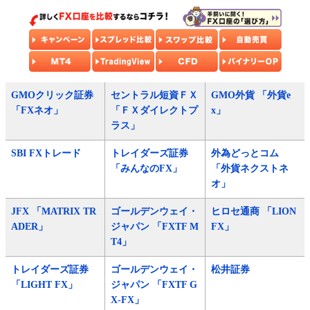
GMOクリック証券
セントラル短資ＦＸ
GMO外貨 「外貨e
「FXネオ」
「ＦＸダイレクトプ
x」
ラス」
SBI FXトレード
トレイダーズ証券
外為どっとコム
「みんなのFX」
「外貨ネクストネ
オ」
JFX 「MATRIX TR
ゴールデンウェイ・
ヒロセ通商 「LION
ADER」
ジャパン 「FXTF M
FX」
T4」
トレイダーズ証券
ゴールデンウェイ・
松井証券
「LIGHT FX」
ジャパン 「FXTF G
X-FX」