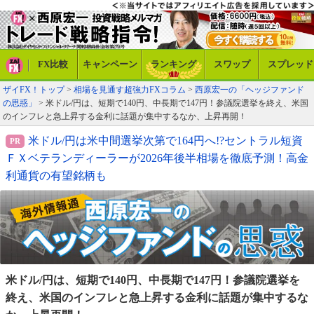
FX比較
キャンペーン
ランキング
スワップ
スプレッド
ザイFX！トップ
>
相場を見通す超強力FXコラム
>
西原宏一の「ヘッジファンド
の思惑」
> 米ドル/円は、短期で140円、中長期で147円！参議院選挙を終え、米国
のインフレと急上昇する金利に話題が集中するなか、上昇再開！
米ドル/円は米中間選挙次第で164円へ!?セントラル短資
ＦＸベテランディーラーが2026年後半相場を徹底予測！高金
利通貨の有望銘柄も
米ドル/円は、短期で140円、中長期で147円！
参議院選挙を
終え、米国のインフレと急上昇
する金利に話題が集中するな