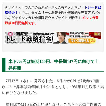
★ザイＦＸ！で人気の西原宏一さんの有料メルマガ
「トレード戦
略指令！」
では、
タイムリーな為替予想や実践的な売買アドバイ
スなどをメルマガや会員限定ウェブサイトで配信！
メルマガ登
録後10日間無料です。
米ドル/円は短期140円、中長期147円に向けて上
昇再開
7月13日（水）に発表された、6月の米CPI
（消費者物価指
の上昇率は前年同月比9.1％となり、1981年11月以来の高
数）
い伸びとなりました。
前月比では1.3％の上昇率となり、こちらも2005年以来の