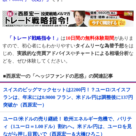
「トレード戦略指令！」
は
10日間の無料体験期間
がありま
すので、初心者にもわかりやすい
タイムリーな為替予想
をは
じめ、
実践的な売買アドバイス
や
チャートによる相場分析
な
どを、ぜひ体験してください。
■西原宏一の「ヘッジファンドの思惑」の関連記事
スイスのビッグマックセットは2200円！？ユーロ/スイスフ
ランは、年末には0.9000 フラン、米ドル/円は調整後に137円
突破か（西原宏一）
ユーロ/米ドルの売り継続！ 欧州エネルギー危機で、パリテ
ィ（1ユーロ＝1.00ドル）割れへ。米ドル/円は、ユーロを見
ながら押し目買いで（西原宏一＆大橋ひろこ）