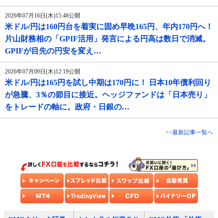
2026年07月16日(木)15:48公開
米ドル/円は160円台を着実に固め早晩165円、年内170円へ！
片山財務相の「GPIF活用」発言による円高は数日で消滅。
GPIFが目先の円安を変え…
2026年07月09日(木)12:19公開
米ドル/円は165円を試し中期は170円に！ 日本10年債利回り
が急騰、3％の節目に接近。ヘッジファンドは「日本売り」
をトレードの軸に。政府・日銀の…
>>最新記事一覧へ