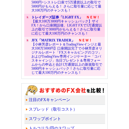
5000円+シストレ口座で5万通貨以上の取引で
5000円がもらえる！ さらに取引量に応じて最
大100万円のチャンスも！
トレイダーズ証券「LIGHT FX」
ＮＥＷ！
【最大100万3000円キャッシュバック】ザイ
FX！から口座開設後、LIGHT FXで5万通貨以
上の取引で3000円がもらえる！さらに取引量
に応じて最大100万円のチャンスも！
JFX「MATRIX TRADER」
ＮＥＷ！
【小林芳彦レポート＆TradingViewインジと最
大100万5000円】口座開設完了で小林芳彦オリ
ジナルレポート「FXスキャルピングのコツ」
およびTradingView専用インジケーター「コバ
スキャインジ」当日プレゼント＆専用フォー
ムからの申込と合計1万通貨以上の新規取引で
5000円キャッシュバック！さらに取引量に応
じて最大100万円のチャンスも！
注目のFXキャンペーン
スプレッド（取引コスト）
スワップポイント
トルコリラ/円のスワップ