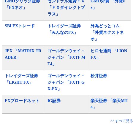
GMOクリック証券
セントラル短資ＦＸ
GMO外貨 「外貨e
「FXネオ」
「ＦＸダイレクトプ
x」
ラス」
SBI FXトレード
トレイダーズ証券
外為どっとコム
「みんなのFX」
「外貨ネクストネ
オ」
JFX 「MATRIX TR
ゴールデンウェイ・
ヒロセ通商 「LION
ADER」
ジャパン 「FXTF M
FX」
T4」
トレイダーズ証券
ゴールデンウェイ・
松井証券
「LIGHT FX」
ジャパン 「FXTF G
X-FX」
FXブロードネット
IG証券
楽天証券 「楽天MT
4」
>> すべて見る