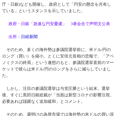
庁・日銀)なども開催し、政府として「円安の懸念を共有し
ている」というスタンスを示していました。
政府・日銀「急速な円安憂慮」 3者会合で声明文公表
出所：
日経新聞
そのため、多くの海外勢は参議院選挙前に、米ドル/円の
ロング（買い）を縮小。とくに安倍元首相の悲報で、「アベ
ノミクスの終焉」という連想のもと、参議院選挙直前のマー
ケットで彼らは米ドル/円のロングをさらに減らしていまし
た。
しかし、注目の参議院選挙は与党圧勝という結末。選挙
後、すぐに黒田日銀総裁が「当面は新型コロナの影響注視、
必要あれば躊躇なく追加緩和」とコメント。
そのため、週明けの為替市場では海外勢の米ドルの買い戻