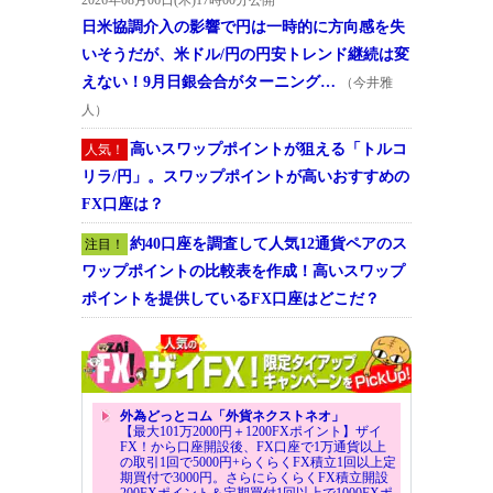
2026年08月06日(木)17時00分公開
日米協調介入の影響で円は一時的に方向感を失
いそうだが、米ドル/円の円安トレンド継続は変
えない！9月日銀会合がターニング…
（今井雅
人）
高いスワップポイントが狙える「トルコ
人気！
リラ/円」。スワップポイントが高いおすすめの
FX口座は？
約40口座を調査して人気12通貨ペアのス
注目！
ワップポイントの比較表を作成！高いスワップ
ポイントを提供しているFX口座はどこだ？
外為どっとコム「外貨ネクストネオ」
【最大101万2000円＋1200FXポイント】ザイ
FX！から口座開設後、FX口座で1万通貨以上
の取引1回で5000円+らくらくFX積立1回以上定
期買付で3000円。さらにらくらくFX積立開設