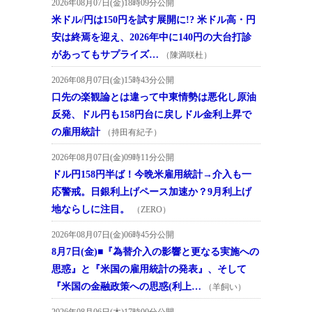
2026年08月07日(金)18時09分公開
米ドル/円は150円を試す展開に!? 米ドル高・円
安は終焉を迎え、2026年中に140円の大台打診
があってもサプライズ…
（陳満咲杜）
2026年08月07日(金)15時43分公開
口先の楽観論とは違って中東情勢は悪化し原油
反発、ドル円も158円台に戻しドル金利上昇で
の雇用統計
（持田有紀子）
2026年08月07日(金)09時11分公開
ドル円158円半ば！今晩米雇用統計→介入も一
応警戒。日銀利上げペース加速か？9月利上げ
地ならしに注目。
（ZERO）
2026年08月07日(金)06時45分公開
8月7日(金)■『為替介入の影響と更なる実施への
思惑』と『米国の雇用統計の発表』、そして
『米国の金融政策への思惑(利上…
（羊飼い）