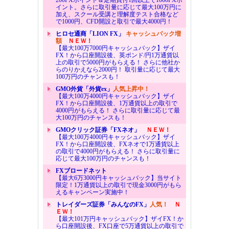
200FXポイント＆定期買付1回以上で1000FXポ
イント。さらに取引量に応じて最大100万円に
加え、スクール受講と理解度テスト合格など
で1000円、CFD開設と取引で最大4000円！
ヒロセ通商「LION FX」
キャッシュバック増
額
ＮＥＷ！
【最大100万7000円キャッシュバック】ザイ
FX！から口座開設後、英ポンド/円1万通貨以
上の取引で5000円がもらえる！ さらに他社か
らのりかえなら2000円！ 取引量に応じて最大
100万円のチャンスも！
GMO外貨「外貨ex」
人気上昇中！
【最大100万4000円キャッシュバック】ザイ
FX！から口座開設後、1万通貨以上の取引で
4000円がもらえる！ さらに取引量に応じて最
大100万円のチャンスも！
GMOクリック証券「FXネオ」
ＮＥＷ！
【最大100万4000円キャッシュバック】ザイ
FX！から口座開設後、FXネオで1万通貨以上
の取引で4000円がもらえる！ さらに取引量に
応じて最大100万円のチャンスも！
FXブロードネット
【最大6万3000円キャッシュバック】当サイト
限定！1万通貨以上の取引で現金3000円がもら
えるキャンペーン実施中！
トレイダーズ証券「みんなのFX」
人気！
Ｎ
ＥＷ！
【最大101万円キャッシュバック】ザイFX！か
ら口座開設後、FX口座で5万通貨以上の取引で