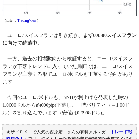
（出所：
TradingView
）
ユーロ/スイスフランは引き続き、
まず0.9500スイスフラン
に向けて続落中。
一方、過去の相場動向から検証すると、ユーロ/スイスフ
ランが下落トレンドに入っていた局面では、ユーロ/スイス
フランが主導する形でユーロ/米ドルも下落する傾向があり
ます。
今回のユーロ/米ドルも、SNBが利上げを発表した時の
1.0600ドルから約600pips下落し、一時パリティ（＝1.00ド
ル）を割り込んでいます（安値は0.9998ドル)。
★ザイＦＸ！で人気の西原宏一さんの有料メルマガ
「トレード戦
略指令！」
では、
タイムリーな為替予想や実践的な売買アドバイ