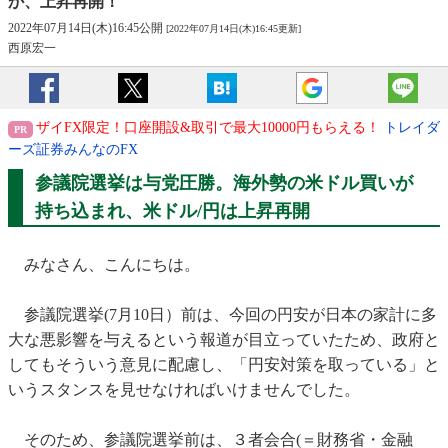
か、上昇再開！
2022年07月14日(木)16:45公開
[2022年07月14日(木)16:45更新]
西原宏一
ザイFX限定！口座開設&取引で最大10000円もらえる！
トレイダ
ーズ証券みんなのFX
参議院選挙は与党圧勝。海外勢の米ドル買いが
持ち込まれ、米ドル/円は上昇再開
みなさん、こんにちは。
参議院選挙(7月10日）前は、今回の円安が日本の家計に多
大な悪影響を与えるという報道が目立っていたため、政府と
してもそういう意見に配慮し、「円安対策を取っている」と
いうスタンスを見せなければいけませんでした。
そのため、参議院選挙前は、３者会合(＝財務省・金融