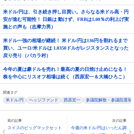
米ドル/円は、引き続き押し目買い。さらなる米ドル高・円
安が進む可能性！ 日銀は 動けず、FRBは1.00％の利上げ実
施との声も（志摩力男）
米ドル一強の相場が継続！ 米ドル/円は136円を割れるまで
買い、ユーロ/米ドルは 1.0350ドルがレジスタンスとなった
戻り売り（バカラ村）
今年の夏は豪ドルを売れ！最高の夏の日焼け止めになる！
株を中心にリスオフ相場は続く（西原宏一＆大橋ひろこ）
関連タグ
米ドル/円
ヘッジファンド
西原宏一
参議院解散・参議院選挙
前の記事
次の記事
スイスのビッグマックセット
今週の米ドル/円はいったん調