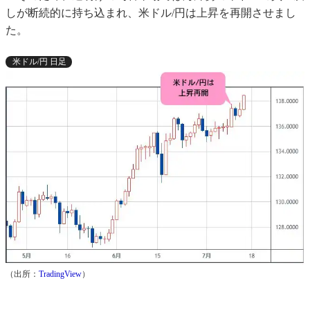
しが断続的に持ち込まれ、米ドル/円は上昇を再開させまし
た。
米ドル/円 日足
（出所：
TradingView
）