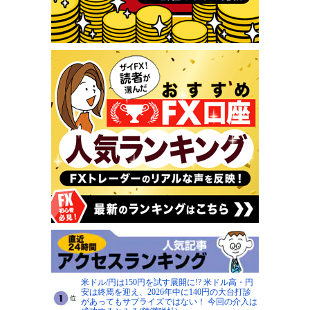
米ドル/円は150円を試す展開に!? 米ドル高・円
安は終焉を迎え、2026年中に140円の大台打診
があってもサプライズではない！ 今回の介入は