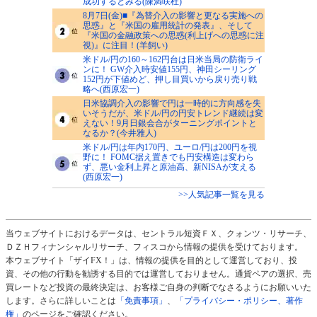
成功するとみる(陳満咲杜)
8月7日(金)■『為替介入の影響と更なる実施への
思惑』と『米国の雇用統計の発表』、そして
『米国の金融政策への思惑(利上げへの思惑に注
視)』に注目！(羊飼い)
米ドル/円の160～162円台は日米当局の防衛ライ
ンに！ GW介入時安値155円、神田シーリング
152円が下値めど、押し目買いから戻り売り戦
略へ(西原宏一)
日米協調介入の影響で円は一時的に方向感を失
いそうだが、米ドル/円の円安トレンド継続は変
えない！9月日銀会合がターニングポイントと
なるか？(今井雅人)
米ドル/円は年内170円、ユーロ/円は200円を視
野に！ FOMC据え置きでも円安構造は変わら
ず、悪い金利上昇と原油高、新NISAが支える
(西原宏一)
>>人気記事一覧を見る
当ウェブサイトにおけるデータは、セントラル短資ＦＸ、クォンツ・リサーチ、
ＤＺＨフィナンシャルリサーチ、フィスコから情報の提供を受けております。
本ウェブサイト「ザイFX！」は、情報の提供を目的として運営しており、投
資、その他の行動を勧誘する目的では運営しておりません。通貨ペアの選択、売
買レートなど投資の最終決定は、お客様ご自身の判断でなさるようにお願いいた
します。さらに詳しいことは
「免責事項」
、
「プライバシー・ポリシー、著作
権」
のページをご確認ください。