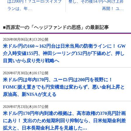
は2200円！？ユーロ/スイスフ
整し、その後147円へ向け上昇
ランは、年…
再開！ ユ…
■西原宏一の「ヘッジファンドの思惑」の最新記事
2026年08月06日(木)13:20公開
米ドル/円の160～162円台は日米当局の防衛ラインに！ GW
介入時安値155円、神田シーリング152円が下値めど、押し
目買いから戻り売り戦略へ
2026年07月30日(木)16:17公開
米ドル/円は年内170円、ユーロ/円は200円を視野に！
FOMC据え置きでも円安構造は変わらず、悪い金利上昇と
原油高、新NISAが支える
2026年07月23日(木)16:57公開
米ドル/円170円年内到達の根拠は、高市政権の370兆円計画
にあり！ 支出のため短期利回り抑制なら、日米短期金利差
拡大と、日本長期金利上昇を見越した…