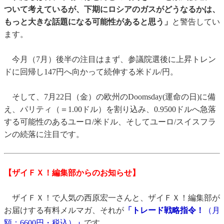
ついて考えているが、下期にロシアのガスがどうなるかは、
もっと大きな話題になる可能性があると思う」
と警告してい
ます。
今月（7月）後半の注目はまず、参議院選後に上昇トレン
ドに回帰し147円へ向かって続伸する米ドル/円。
そして、7月22日（金）の欧州のDoomsday(運命の日)に備
え、パリティ（＝1.00ドル）を割り込み、0.9500ドルへ急落
する可能性のあるユーロ/米ドル、そしてユーロ/スイスフラ
ンの続落に注目です。
【ザイＦＸ！編集部からのお知らせ】
ザイＦＸ！で人気の西原宏一さんと、ザイＦＸ！編集部が
お届けする有料メルマガ、それが
「トレード戦略指令！
（月
額：6600円・税込）
」
です。