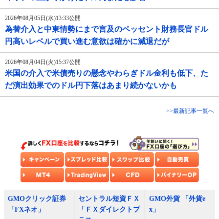
2026年08月05日(水)13:33公開
為替介入と中東情勢にまで言及のベッセント財務長官ドル
円高いレベルで買い進む意欲は確かに減退だが
2026年08月04日(火)15:37公開
米国の介入で米債売りの懸念やわらぎドル金利も低下、た
だ演出効果でのドル円下落はあまり続かないかも
>>最新記事一覧へ
GMOクリック証券
セントラル短資ＦＸ
GMO外貨 「外貨e
「FXネオ」
「ＦＸダイレクトプ
x」