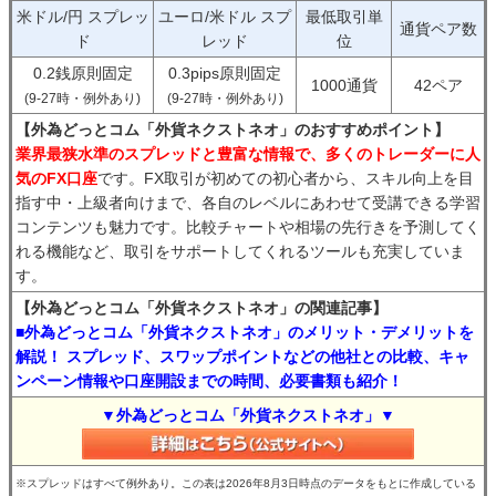
米ドル/円 スプレッ
ユーロ/米ドル スプ
最低取引単
通貨ペア数
ド
レッド
位
0.2銭原則固定
0.3pips原則固定
1000通貨
42ペア
(9-27時・例外あり)
(9-27時・例外あり)
【外為どっとコム「外貨ネクストネオ」のおすすめポイント】
業界最狭水準のスプレッドと豊富な情報で、多くのトレーダーに人
気のFX口座
です。FX取引が初めての初心者から、スキル向上を目
指す中・上級者向けまで、各自のレベルにあわせて受講できる学習
コンテンツも魅力です。比較チャートや相場の先行きを予測してく
れる機能など、取引をサポートしてくれるツールも充実していま
す。
【外為どっとコム「外貨ネクストネオ」の関連記事】
■外為どっとコム「外貨ネクストネオ」のメリット・デメリットを
解説！ スプレッド、スワップポイントなどの他社との比較、キャ
ンペーン情報や口座開設までの時間、必要書類も紹介！
▼外為どっとコム「外貨ネクストネオ」▼
※スプレッドはすべて例外あり。この表は2026年8月3日時点のデータをもとに作成している