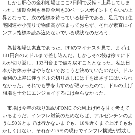
しかし肝心の金利相場はここ2日間で反転・上昇してしま
った。短期金利も長期金利も30ベーシスポイントくらいの上
昇となって、次の指標を待っている様子である。足元では住
宅関連や小売りで物価高が収まっておらず、それが素直にイ
ンフレ指標を読み込めないでいる現状なのだろう。
為替相場は素直であった。PPIのマイナスを見て、まずは
131円台のミドルまで差し込んだ。しかしその後は徐々にド
ルが切り返し。133円台まで値を戻すこととなった。私は日
本がお休み中はやらないでおこうと決めていたのだが、ドル
金利の上昇に伴うドルの切り返しには手を出さずにはいられ
なかった。それでも手を出すのが遅かったので、ドルの上げ
相場を十分にエンジョイするには至らなかった。
市場は今年の残り3回のFOMCでの利上げ幅を甘く考えて
いるようだ。インフレ対策のためならば、アルゼンチンのよ
うに50％とまでは行かないまでも、10％近くまで上げてもお
かしくはない。それが2.25％の現行でインフレ撲滅が成功し