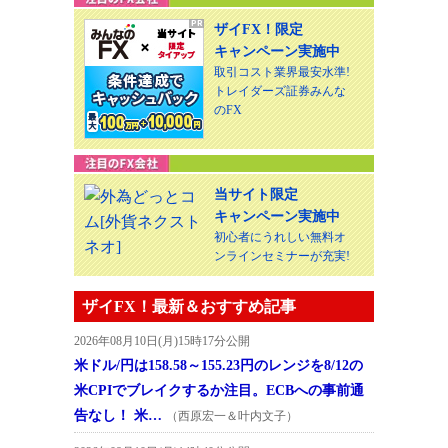
ザイFX！限定
キャンペーン実施中
取引コスト業界最安水準!
トレイダーズ証券みんな
のFX
当サイト限定
キャンペーン実施中
初心者にうれしい無料オ
ンラインセミナーが充実!
ザイFX！最新＆おすすめ記事
2026年08月10日(月)15時17分公開
米ドル/円は158.58～155.23円のレンジを8/12の
米CPIでブレイクするか注目。ECBへの事前通
告なし！ 米…
（西原宏一＆叶内文子）