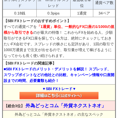
通貨ペア数
ド
レッド
位
0.18銭
0.3pips
1通貨
34ペア
【SBI FXトレードのおすすめポイント】
すべての通貨ペアを
「1通貨」単位、一般的なFX口座の1/1000の規
模から取引できる
のが最大の特徴！ これからFXを始める人、少額
取引ができるFX口座を探している方は、絶対にチェックしておき
たいFX会社です。スプレッドの狭さにも定評があり、1回の取引で
1000万通貨まで注文が出せるので、取引量が増えて稼げるように
なってからも長く使い続けられます。
【SBI FXトレードの関連記事】
■SBI FXトレードのメリット・デメリットを解説！ スプレッド、
スワップポイントなどの他社との比較、キャンペーン情報や口座開
設までの時間、必要書類も紹介！
▼SBI FXトレード▼
外為どっとコム「外貨ネクストネオ」
【総合3位】
外為どっとコム「外貨ネクストネオ」の主なスペック