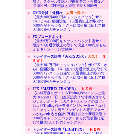
加え、スクール受講と理解度テスト合格など
で1000円、CFD開設と取引で最大4000円！
GMO外貨「外貨ex」
人気上昇中！
【最大100万4000円キャッシュバック】ザイ
FX！から口座開設後、1万通貨以上の取引で
4000円がもらえる！ さらに取引量に応じて最
大100万円のチャンスも！
FXブロードネット
【最大6万3000円キャッシュバック】当サイト
限定！1万通貨以上の取引で現金3000円がもら
えるキャンペーン実施中！
トレイダーズ証券「みんなのFX」
人気！
Ｎ
ＥＷ！
【最大101万円キャッシュバック】ザイFX！か
ら口座開設後、FX口座で5万通貨以上の取引で
5000円+シストレ口座で5万通貨以上の取引で
5000円がもらえる！ さらに取引量に応じて最
大100万円のチャンスも！
JFX「MATRIX TRADER」
ＮＥＷ！
【小林芳彦レポート＆TradingViewインジと最
大100万5000円】口座開設完了で小林芳彦オリ
ジナルレポート「FXスキャルピングのコツ」
およびTradingView専用インジケーター「コバ
スキャインジ」当日プレゼント＆専用フォー
ムからの申込と合計1万通貨以上の新規取引で
5000円キャッシュバック！さらに取引量に応
じて最大100万円のチャンスも！
トレイダーズ証券「LIGHT FX」
ＮＥＷ！
【最大100万3000円キャッシュバック】ザイ