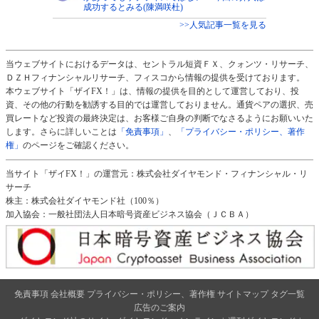
成功するとみる(陳満咲杜)
>>人気記事一覧を見る
当ウェブサイトにおけるデータは、セントラル短資ＦＸ、クォンツ・リサーチ、
ＤＺＨフィナンシャルリサーチ、フィスコから情報の提供を受けております。
本ウェブサイト「ザイFX！」は、情報の提供を目的として運営しており、投
資、その他の行動を勧誘する目的では運営しておりません。通貨ペアの選択、売
買レートなど投資の最終決定は、お客様ご自身の判断でなさるようにお願いいた
します。さらに詳しいことは
「免責事項」
、
「プライバシー・ポリシー、著作
権」
のページをご確認ください。
当サイト「ザイFX！」の運営元：株式会社ダイヤモンド・フィナンシャル・リ
サーチ
株主：株式会社ダイヤモンド社（100％）
加入協会：一般社団法人日本暗号資産ビジネス協会（ＪＣＢＡ）
免責事項
会社概要
プライバシー・ポリシー、著作権
サイトマップ
タグ一覧
広告のご案内