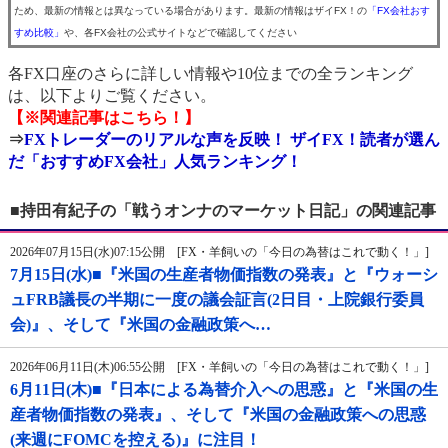
ため、最新の情報とは異なっている場合があります。最新の情報はザイFX！の
「FX会社おす
すめ比較」
や、各FX会社の公式サイトなどで確認してください
各FX口座のさらに詳しい情報や10位までの全ランキング
は、以下よりご覧ください。
【※関連記事はこちら！】
⇒
FXトレーダーのリアルな声を反映！ ザイFX！読者が選ん
だ「おすすめFX会社」人気ランキング！
■持田有紀子の「戦うオンナのマーケット日記」の関連記事
2026年07月15日(水)07:15公開 [FX・羊飼いの「今日の為替はこれで動く！」]
7月15日(水)■『米国の生産者物価指数の発表』と『ウォーシ
ュFRB議長の半期に一度の議会証言(2日目・上院銀行委員
会)』、そして『米国の金融政策へ…
2026年06月11日(木)06:55公開 [FX・羊飼いの「今日の為替はこれで動く！」]
6月11日(木)■『日本による為替介入への思惑』と『米国の生
産者物価指数の発表』、そして『米国の金融政策への思惑
(来週にFOMCを控える)』に注目！