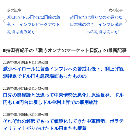
前の記事
次の記事
米CPIでドル円では2円級の急
超円安だけ頼りなのが露わな
落へ、インフレピークアウト
日本株の強さ、インフレ減速
期待は勇み足か
への期待は高いが…
■持田有紀子の「戦うオンナのマーケット日記」の最新記事
2026年08月10日(月)11:30公開
減少ペイロールに賃金インフレへの警戒も低下、利上げ観
測後退でドル円も急落場面あったものの
2026年08月07日(金)15:43公開
口先の楽観論とは違って中東情勢は悪化し原油反発、ドル
円も158円台に戻しドル金利上昇での雇用統計
2026年08月06日(木)15:29公開
それぞれの解釈でもって鎮静化してきた中東情勢、ボラテ
ィリティ上がりかけたドル円またも膠着