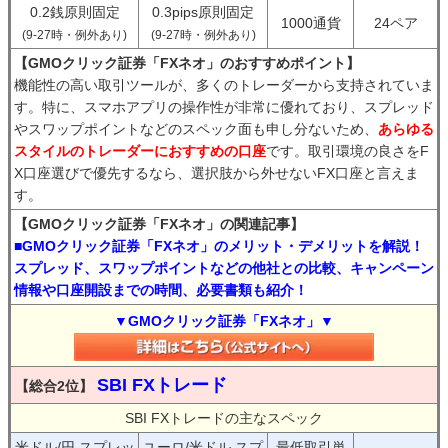
0.2銭原則固定
0.3pips原則固定
1000通貨
24ペア
(9-27時・例外あり)
(9-27時・例外あり)
【GMOクリック証券「FXネオ」のおすすめポイント】
機能性の高い取引ツールが、多くのトレーダーから支持されていま
す。特に、スマホアプリの操作性が非常に優れており、スプレッド
やスワップポイントなどのスペック面も申し分ないため、
あらゆる
スタイルのトレーダーにおすすめの口座
です。取引環境の良さをF
X口座選びで優先するなら、選択肢から外せないFX口座と言えま
す。
【GMOクリック証券「FXネオ」の関連記事】
■GMOクリック証券「FXネオ」のメリット・デメリットを解説！
スプレッド、スワップポイントなどの他社との比較、キャンペーン
情報や口座開設までの時間、必要書類も紹介！
▼GMOクリック証券「FXネオ」▼
SBI FXトレード
【総合2位】
SBI FXトレードの主なスペック
米ドル/円 スプレッ
ユーロ/米ドル スプ
最低取引単