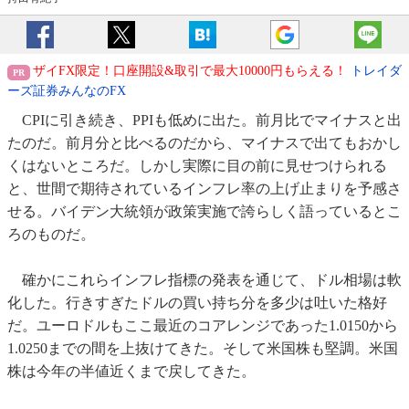
ザイFX限定！口座開設&取引で最大10000円もらえる！
トレイダ
ーズ証券みんなのFX
CPIに引き続き、PPIも低めに出た。前月比でマイナスと出
たのだ。前月分と比べるのだから、マイナスで出てもおかし
くはないところだ。しかし実際に目の前に見せつけられる
と、世間で期待されているインフレ率の上げ止まりを予感さ
せる。バイデン大統領が政策実施で誇らしく語っているとこ
ろのものだ。
確かにこれらインフレ指標の発表を通じて、ドル相場は軟
化した。行きすぎたドルの買い持ち分を多少は吐いた格好
だ。ユーロドルもここ最近のコアレンジであった1.0150から
1.0250までの間を上抜けてきた。そして米国株も堅調。米国
株は今年の半値近くまで戻してきた。