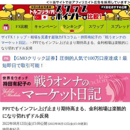
FX比較
キャンペーン
ランキング
スワップ
スプレッド
ザイFX！トップ
>
相場を見通す超強力FXコラム
>
持田有紀子の「戦うオンナの
マーケット日記」
> PPIでもインフレ上げ止まり期待高まる、金利相場は楽観的に
なり切れずドル反発
【GMOクリック証券】圧倒的人気で100万口座達成！最
短即日で取引可能！
PPIでもインフレ上げ止まり期待高まる、
金利相場は楽観的
になり切れずドル反発
2022年08月12日(金)15:09公開
[2022年08月12日(金)15:09更新]
持田有紀子