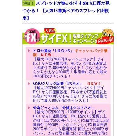
スプレッドが狭いおすすめFX口座が見
注目！
つかる！ 【人気13通貨ペアのスプレッド比較
表】
ヒロセ通商「LION FX」
キャッシュバック増
額
ＮＥＷ！
【最大100万7000円キャッシュバック】ザイ
FX！から口座開設後、英ポンド/円1万通貨以
上の取引で5000円がもらえる！ さらに他社か
らのりかえなら2000円！ 取引量に応じて最大
100万円のチャンスも！
GMOクリック証券「FXネオ」
ＮＥＷ！
【最大100万4000円キャッシュバック】ザイ
FX！から口座開設後、FXネオで1万通貨以上
の取引で4000円がもらえる！ さらに取引量に
応じて最大100万円のチャンスも！
外為どっとコム「外貨ネクストネオ」
【最大101万2000円＋1200FXポイント】ザイ
FX！から口座開設後、FX口座で1万通貨以上
の取引1回で5000円+らくらくFX積立1回以上定
期買付で3000円。さらにらくらくFX積立開設
200FXポイント＆定期買付1回以上で1000FXポ
イント。さらに取引量に応じて最大100万円に