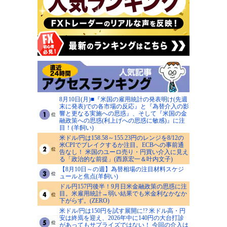
8月10日(月)■『米国の雇用統計の発表明け(先週
末に発表)での各市場の反応』と『為替介入の影
響と更なる実施への思惑』、そして『米国の金
融政策への思惑(利上げへの思惑に敏感)』に注
目！(羊飼い)
米ドル/円は158.58～155.23円のレンジを8/12の
米CPIでブレイクするか注目。ECBへの事前通
告なし！ 米国のユーロ売り・円買い介入に見え
る「政治的な前提」(西原宏一＆叶内文子)
【8月10日～の週】為替相場の注目材料スケジ
ュールと焦点(羊飼い)
ドル円157円後半！9月日米金融政策の思惑に注
目。米雇用統計→弱い結果でも米金利なかなか
下がらず。(ZERO)
米ドル/円は150円を試す展開に!? 米ドル高・円
安は終焉を迎え、2026年中に140円の大台打診
があってもサプライズではない！ 今回の介入は