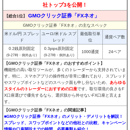
社トップ3を公開！
GMOクリック証券「FXネオ」
【総合1位】
GMOクリック証券「FXネオ」の主なスペック
米ドル/円 スプレッ
ユーロ/米ドル スプ
最低取引単
通貨ペア数
ド
レッド
位
0.2銭原則固定
0.3pips原則固定
1000通貨
24ペア
(9-27時・例外あり)
(9-27時・例外あり)
【GMOクリック証券「FXネオ」のおすすめポイント】
機能性の高い取引ツールが、多くのトレーダーから支持されていま
す。特に、スマホアプリの操作性が非常に優れており、スプレッド
やスワップポイントなどのスペック面も申し分ないため、
あらゆる
スタイルのトレーダーにおすすめの口座
です。取引環境の良さをF
X口座選びで優先するなら、選択肢から外せないFX口座と言えま
す。
【GMOクリック証券「FXネオ」の関連記事】
■GMOクリック証券「FXネオ」のメリット・デメリットを解説！
スプレッド、スワップポイントなどの他社との比較、キャンペーン
情報や口座開設までの時間、必要書類も紹介！