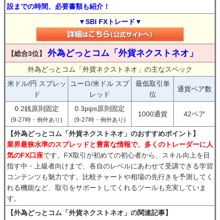
設までの時間、必要書類も紹介！
▼SBI FXトレード▼
外為どっとコム「外貨ネクストネオ」
【総合3位】
外為どっとコム「外貨ネクストネオ」の主なスペック
米ドル/円 スプレッ
ユーロ/米ドル スプ
最低取引単
通貨ペア数
ド
レッド
位
0.2銭原則固定
0.3pips原則固定
1000通貨
42ペア
(9-27時・例外あり)
(9-27時・例外あり)
【外為どっとコム「外貨ネクストネオ」のおすすめポイント】
業界最狭水準のスプレッドと豊富な情報で、多くのトレーダーに人
気のFX口座
です。FX取引が初めての初心者から、スキル向上を目
指す中・上級者向けまで、各自のレベルにあわせて受講できる学習
コンテンツも魅力です。比較チャートや相場の先行きを予測してく
れる機能など、取引をサポートしてくれるツールも充実していま
す。
【外為どっとコム「外貨ネクストネオ」の関連記事】