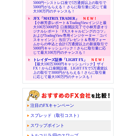
5000円+シストレ口座で5万通貨以上の取引で
5000円がもらえる！ さらに取引量に応じて最
大100万円のチャンスも！
JFX「MATRIX TRADER」
ＮＥＷ！
【小林芳彦レポート＆TradingViewインジと最
大100万5000円】口座開設完了で小林芳彦オリ
ジナルレポート「FXスキャルピングのコツ」
およびTradingView専用インジケーター「コバ
スキャインジ」当日プレゼント＆専用フォー
ムからの申込と合計1万通貨以上の新規取引で
5000円キャッシュバック！さらに取引量に応
じて最大100万円のチャンスも！
トレイダーズ証券「LIGHT FX」
ＮＥＷ！
【最大100万3000円キャッシュバック】ザイ
FX！から口座開設後、LIGHT FXで5万通貨以
上の取引で3000円がもらえる！さらに取引量
に応じて最大100万円のチャンスも！
注目のFXキャンペーン
スプレッド（取引コスト）
スワップポイント
トルコリラ/円のスワップ