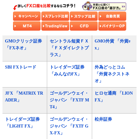
GMOクリック証券
セントラル短資ＦＸ
GMO外貨 「外貨e
「FXネオ」
「ＦＸダイレクトプ
x」
ラス」
SBI FXトレード
トレイダーズ証券
外為どっとコム
「みんなのFX」
「外貨ネクストネ
オ」
JFX 「MATRIX TR
ゴールデンウェイ・
ヒロセ通商 「LION
ADER」
ジャパン 「FXTF M
FX」
T4」
トレイダーズ証券
ゴールデンウェイ・
松井証券
「LIGHT FX」
ジャパン 「FXTF G
X-FX」