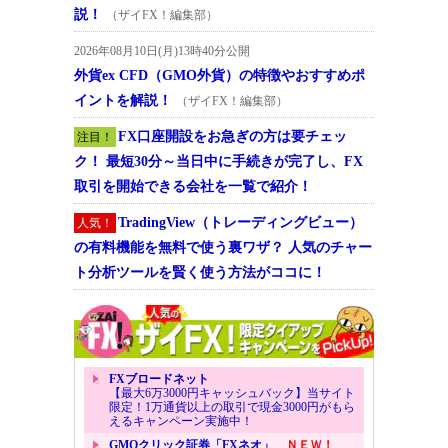
説！
（ザイFX！編集部）
2026年08月10日(月)13時40分公開
外貨ex CFD（GMO外貨）の特徴やおすすめポ
イントを解説！
（ザイFX！編集部）
FX口座開設をお急ぎの方は要チェッ
注目！
ク！ 最短30分～当日中に手続きが完了し、FX
取引を開始できる会社を一覧で紹介！
TradingView（トレーディングビュー）
人気！
の有料機能を無料で使う裏ワザ？ 人気のチャー
ト分析ツールを賢く使う方法がココに！
FXブロードネット
【最大6万3000円キャッシュバック】当サイト
限定！1万通貨以上の取引で現金3000円がもら
えるキャンペーン実施中！
GMOクリック証券「FXネオ」
ＮＥＷ！