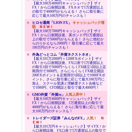
【最大100万4000円キャッシュバック】ザイ
FX！から口座開設後、FXネオで1万通貨以上
の取引で4000円がもらえる！ さらに取引量に
応じて最大100万円のチャンスも！
ヒロセ通商「LION FX」
キャッシュバック増
額
ＮＥＷ！
【最大100万7000円キャッシュバック】ザイ
FX！から口座開設後、英ポンド/円1万通貨以
上の取引で5000円がもらえる！ さらに他社か
らのりかえなら2000円！ 取引量に応じて最大
100万円のチャンスも！
外為どっとコム「外貨ネクストネオ」
【最大101万2000円＋1200FXポイント】ザイ
FX！から口座開設後、FX口座で1万通貨以上
の取引1回で5000円+らくらくFX積立1回以上定
期買付で3000円。さらにらくらくFX積立開設
200FXポイント＆定期買付1回以上で1000FXポ
イント。さらに取引量に応じて最大100万円に
加え、スクール受講と理解度テスト合格など
で1000円、CFD開設と取引で最大4000円！
GMO外貨「外貨ex」
人気上昇中！
【最大100万4000円キャッシュバック】ザイ
FX！から口座開設後、1万通貨以上の取引で
4000円がもらえる！ さらに取引量に応じて最
大100万円のチャンスも！
トレイダーズ証券「みんなのFX」
人気！
Ｎ
ＥＷ！
【最大101万円キャッシュバック】ザイFX！か
ら口座開設後、FX口座で5万通貨以上の取引で