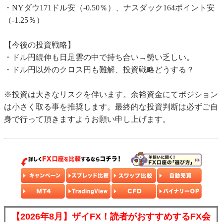
・NYダウ171ドル安（-0.50％）、ナスダック164ポイント安
（-1.25％）
【今後の投資戦略】
・ドル円続伸も日足雲の中で持ち合い→勢い乏しい。
・ドル円以外のクロス円も難解、投資戦略どうする？
※投資は大きなリスクを伴います。余裕資金にてポジション
は小さく取る事を推奨します。最終的な投資判断は必ずご自
身で行って頂きますようお願い申し上げます。
【2026年8月】ザイFX！読者がおすすめするFX会