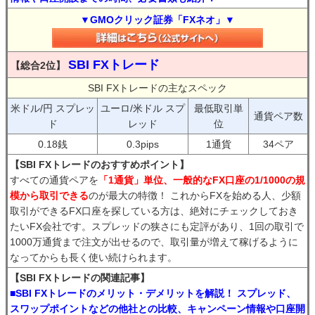
▼GMOクリック証券「FXネオ」▼
SBI FXトレード
【総合2位】
SBI FXトレードの主なスペック
米ドル/円 スプレッ
ユーロ/米ドル スプ
最低取引単
通貨ペア数
ド
レッド
位
0.18銭
0.3pips
1通貨
34ペア
【SBI FXトレードのおすすめポイント】
すべての通貨ペアを
「1通貨」単位、一般的なFX口座の1/1000の規
模から取引できる
のが最大の特徴！ これからFXを始める人、少額
取引ができるFX口座を探している方は、絶対にチェックしておき
たいFX会社です。スプレッドの狭さにも定評があり、1回の取引で
1000万通貨まで注文が出せるので、取引量が増えて稼げるように
なってからも長く使い続けられます。
【SBI FXトレードの関連記事】
■SBI FXトレードのメリット・デメリットを解説！ スプレッド、
スワップポイントなどの他社との比較、キャンペーン情報や口座開