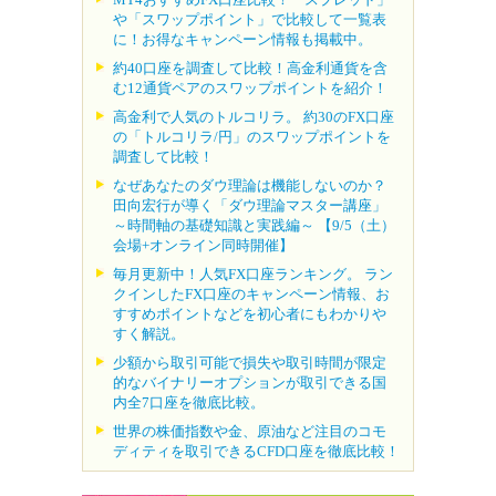
や「スワップポイント」で比較して一覧表
に！お得なキャンペーン情報も掲載中。
約40口座を調査して比較！高金利通貨を含
む12通貨ペアのスワップポイントを紹介！
高金利で人気のトルコリラ。 約30のFX口座
の「トルコリラ/円」のスワップポイントを
調査して比較！
なぜあなたのダウ理論は機能しないのか？
田向宏行が導く「ダウ理論マスター講座」
～時間軸の基礎知識と実践編～ 【9/5（土）
会場+オンライン同時開催】
毎月更新中！人気FX口座ランキング。 ラン
クインしたFX口座のキャンペーン情報、お
すすめポイントなどを初心者にもわかりや
すく解説。
少額から取引可能で損失や取引時間が限定
的なバイナリーオプションが取引できる国
内全7口座を徹底比較。
世界の株価指数や金、原油など注目のコモ
ディティを取引できるCFD口座を徹底比較！