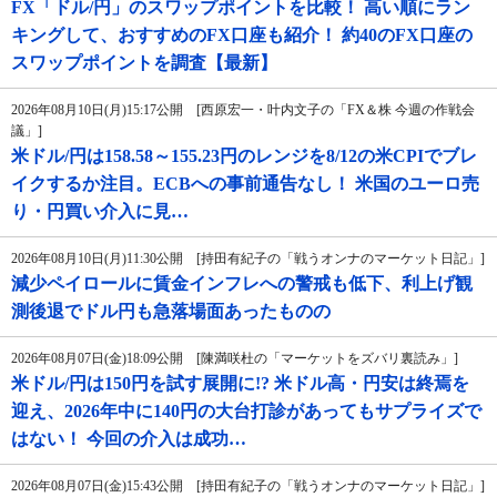
FX「ドル/円」のスワップポイントを比較！ 高い順にラン
キングして、おすすめのFX口座も紹介！ 約40のFX口座の
スワップポイントを調査【最新】
2026年08月10日(月)15:17公開 [西原宏一・叶内文子の「FX＆株 今週の作戦会
議」]
米ドル/円は158.58～155.23円のレンジを8/12の米CPIでブレ
イクするか注目。ECBへの事前通告なし！ 米国のユーロ売
り・円買い介入に見…
2026年08月10日(月)11:30公開 [持田有紀子の「戦うオンナのマーケット日記」]
減少ペイロールに賃金インフレへの警戒も低下、利上げ観
測後退でドル円も急落場面あったものの
2026年08月07日(金)18:09公開 [陳満咲杜の「マーケットをズバリ裏読み」]
米ドル/円は150円を試す展開に!? 米ドル高・円安は終焉を
迎え、2026年中に140円の大台打診があってもサプライズで
はない！ 今回の介入は成功…
2026年08月07日(金)15:43公開 [持田有紀子の「戦うオンナのマーケット日記」]