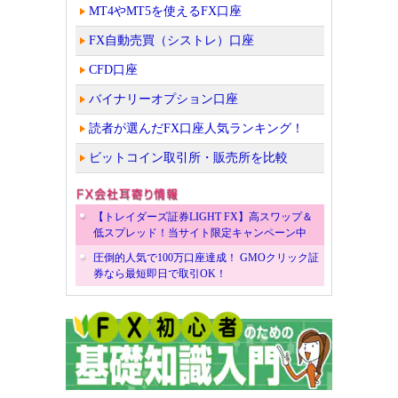
MT4やMT5を使えるFX口座
FX自動売買（シストレ）口座
CFD口座
バイナリーオプション口座
読者が選んだFX口座人気ランキング！
ビットコイン取引所・販売所を比較
【トレイダーズ証券LIGHT FX】高スワップ＆
低スプレッド！当サイト限定キャンペーン中
圧倒的人気で100万口座達成！ GMOクリック証
券なら最短即日で取引OK！