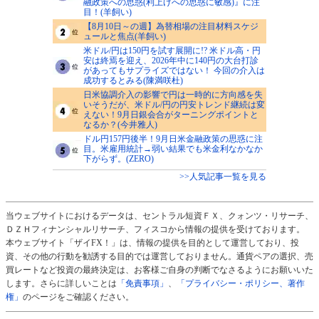
融政策への思惑(利上げへの思惑に敏感)』に注
目！(羊飼い)
【8月10日～の週】為替相場の注目材料スケジ
ュールと焦点(羊飼い)
米ドル/円は150円を試す展開に!? 米ドル高・円
安は終焉を迎え、2026年中に140円の大台打診
があってもサプライズではない！ 今回の介入は
成功するとみる(陳満咲杜)
日米協調介入の影響で円は一時的に方向感を失
いそうだが、米ドル/円の円安トレンド継続は変
えない！9月日銀会合がターニングポイントと
なるか？(今井雅人)
ドル円157円後半！9月日米金融政策の思惑に注
目。米雇用統計→弱い結果でも米金利なかなか
下がらず。(ZERO)
>>人気記事一覧を見る
当ウェブサイトにおけるデータは、セントラル短資ＦＸ、クォンツ・リサーチ、
ＤＺＨフィナンシャルリサーチ、フィスコから情報の提供を受けております。
本ウェブサイト「ザイFX！」は、情報の提供を目的として運営しており、投
資、その他の行動を勧誘する目的では運営しておりません。通貨ペアの選択、売
買レートなど投資の最終決定は、お客様ご自身の判断でなさるようにお願いいた
します。さらに詳しいことは
「免責事項」
、
「プライバシー・ポリシー、著作
権」
のページをご確認ください。