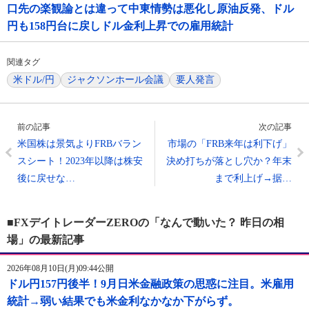
口先の楽観論とは違って中東情勢は悪化し原油反発、ドル
円も158円台に戻しドル金利上昇での雇用統計
関連タグ
米ドル/円
ジャクソンホール会議
要人発言
前の記事
次の記事
米国株は景気よりFRBバラン
市場の「FRB来年は利下げ」
スシート！2023年以降は株安
決め打ちが落とし穴か？年末
後に戻せな…
まで利上げ→据…
■FXデイトレーダーZEROの「なんで動いた？ 昨日の相
場」の最新記事
2026年08月10日(月)09:44公開
ドル円157円後半！9月日米金融政策の思惑に注目。米雇用
統計→弱い結果でも米金利なかなか下がらず。