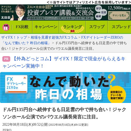
FX比較
キャンペーン
ランキング
スワップ
スプレッド
ザイFX！トップ
>
相場を見通す超強力FXコラム
>
FXデイトレーダーZEROの
「なんで動いた？ 昨日の相場」
> ドル円135円台へ続伸するも日足雲の中で持ち
合い！ジャクソンホール公演でのパウエル議長発言に注目。
【外為どっとコム】ザイFX！限定で現金がもらえるキ
ャンペーン実施中！
ドル円135円台へ続伸するも日足雲の中で持ち合い！
ジャク
ソンホール公演でのパウエル議長発言に注目。
2022年08月18日(木)09:52公開
[2022年08月18日(木)09:52更新]
ZERO