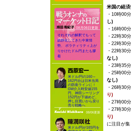
米国の経済
・10時00
し)
08月06日更新
・16時00
それぞれの解釈でもって
・22時30
鎮静化してきた中東情
・22時30
勢、 ボラティリティ上が
・22時30
りかけたドル円またも膠
着
なし)
・23時35
・25時00
米ドル/円の160～
なし)
162円台は日米当局
の防衛ラインに！
・26時30
GW介入時安値155
円、神田シーリング
り)
152円が下値めど、
押し目買いから戻り
・27時00
売り戦略へ
・27時30
08/06更新
り)
に注目が集
米ドル/円が165円を