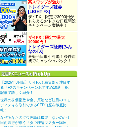
高スワップが魅力！
トレイダーズ証券
[LIGHT FX]
ザイFX！限定で3000円が
もらえるおトクな口座開設
キャンペーン実施中！
ザイFX！限定で最大
10000円！
トレイダーズ証券[みん
なのFX]
最短当日取引可能！条件達
成でキャッシュバック！
【2026年8月版】ザイFX！編集部が注目す
る「FXのキャンペーンおすすめ10選」を、
記事で詳しく紹介！
世界の株価指数や金、原油など注目のコモ
ディティを取引できるCFD口座を徹底比
較！
なぜあなたのダウ理論は機能しないのか？
田向宏行が導く「ダウ理論マスター講座」