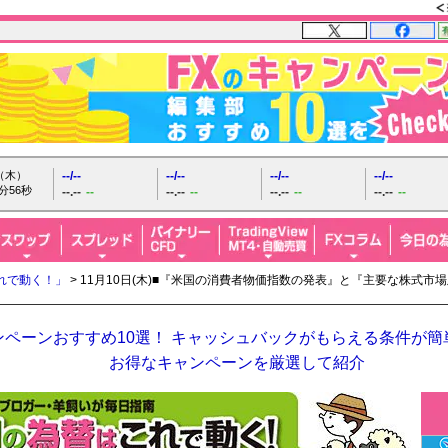
日（木）
--/--
--/--
--/--
--/--
分57秒
--.--
--
--.--
--
--.--
--
--.--
--
れで動く！」
> 11月10日(木)■『米国の消費者物価指数の発表』と『主要な株式
ペーンおすすめ10選！ キャッシュバックがもらえる条件が簡単
お得なキャンペーンを厳選して紹介