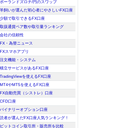
ポーランドズロチ/円のスワップ
羊飼いが選んだ初心者にやさしいFX口座
少額で取引できるFX口座
取扱通貨ペア数や取引量ランキング
会社の信頼性
FX・為替ニュース
FXスマホアプリ
注文機能・システム
積立サービスがあるFX口座
TradingViewを使えるFX口座
MT4やMT5を使えるFX口座
FX自動売買（シストレ）口座
CFD口座
バイナリーオプション口座
読者が選んだFX口座人気ランキング！
ビットコイン取引所・販売所を比較