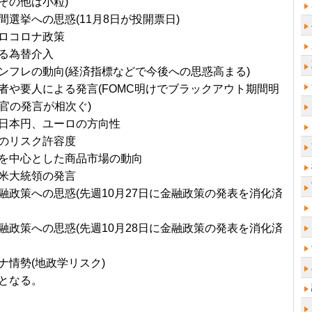
その他は小粒)
間選挙への思惑(11月8日が投開票日)
ロコロナ政策
る為替介入
ンフレの動向(経済指標などで今後への思惑高まる)
者や要人による発言(FOMC明けでブラックアウト期間明
高官の発言が相次ぐ)
日本円、ユーロの方向性
のリスク許容度
を中心とした商品市場の動向
米大統領の発言
融政策への思惑(先週10月27日に金融政策の発表を消化済
融政策への思惑(先週10月28日に金融政策の発表を消化済
ナ情勢(地政学リスク)
となる。