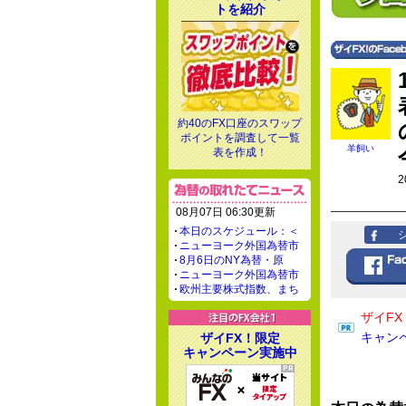
トを紹介
約40のFX口座のスワップ
ポイントを調査して一覧
羊飼い
表を作成！
2
08月07日 06:30更新
本日のスケジュール：＜
ニューヨーク外国為替市
8月6日のNY為替・原
ニューヨーク外国為替市
欧州主要株式指数、まち
ザイF
キャン
ザイFX！限定
キャンペーン実施中