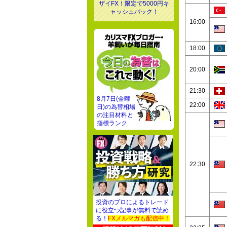
ザイFX！限定で5000円キ
ャッシュバック！
16:00
18:00
20:00
21:30
8月7日(金曜
22:00
日)の為替相場
の注目材料と
指標ランク
22:30
投資のプロによるトレード
に役立つ記事が無料で読め
る！
FXメルマガも配信中！