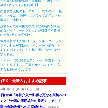
～時間軸の基礎知識と実践編～ 【9/5（土）
会場+オンライン同時開催】
高金利で人気のトルコリラ。 約30のFX口座
の「トルコリラ/円」のスワップポイントを
調査して比較！
少額から取引可能で損失や取引時間が限定
的なバイナリーオプションが取引できる国
内全7口座を徹底比較。
毎月更新中！人気FX口座ランキング。 ラン
クインしたFX口座のキャンペーン情報、お
すすめポイントなどを初心者にもわかりや
すく解説。
ザイFX！では簡単なアンケート調査を行な
っております。お手数おかけしますがご協
力をお願いいたします！
イFX！最新＆おすすめ記事
6年08月07日(金)06時45分公開
7日(金)■『為替介入の影響と更なる実施への
惑』と『米国の雇用統計の発表』、そして
国の金融政策への思惑(利上…
（羊飼い）