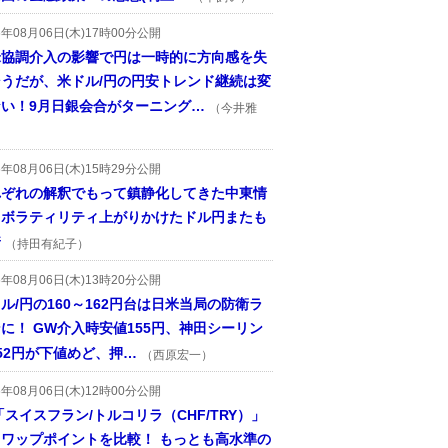
6年08月06日(木)17時00分公開
米協調介入の影響で円は一時的に方向感を失
そうだが、米ドル/円の円安トレンド継続は変
ない！9月日銀会合がターニング…
（今井雅
6年08月06日(木)15時29分公開
れぞれの解釈でもって鎮静化してきた中東情
、ボラティリティ上がりかけたドル円またも
着
（持田有紀子）
6年08月06日(木)13時20分公開
ル/円の160～162円台は日米当局の防衛ラ
に！ GW介入時安値155円、神田シーリン
52円が下値めど、押…
（西原宏一）
6年08月06日(木)12時00分公開
「スイスフラン/トルコリラ（CHF/TRY）」
スワップポイントを比較！ もっとも高水準の