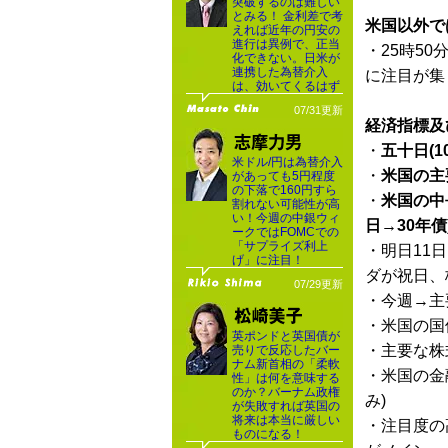
突破するのは難しい
とみる！ 金利差で考
米国以外で
えれば近年の円安の
進行は異例で、正当
・25時50
化できない。日米が
連携した為替介入
に注目が集
は、効いてくるはず
07/31更新
経済指標及
・
五十日(1
米ドル/円は為替介入
・
米国の主
があっても5円程度
の下落で160円すら
・
米国の中
割れない可能性が高
い！今週の中銀ウィ
日→30年債
ークではFOMCでの
「サプライズ利上
・明日11日
げ」に注目！
ダが祝日、
07/29更新
・今週→主
・米国の国
英ポンドと英国債が
・主要な株
売りで反応したバー
ナム新首相の「柔軟
・米国の金
性」は何を意味する
のか？バーナム政権
み)
が失敗すれば英国の
将来は本当に厳しい
・注目度の
ものになる！