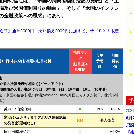
相場の焦点は、『米国の消費者物価指数の発表』と『主
場及び米国債利回りの動向』、そして『米国のインフレ
の金融政策への思惑』にあり。
通商】通常5000円＋乗り換え2000円に加えて、ザイＦＸ！限定
！
指標ラン
市場
前回
ク
月10日(木)の為替相場の注目材料
予想
発表
(注目度＆
値
値
影響度)
)
企業の決算発表が相次ぐ(ピークアウト)
期国債の入札が相次ぐ(8日→3年債、9日→10年債、10日→30年債)
金)→米国の債券市場が休場(Veterans Dayで米国とカナダが祝日、株式市場
ザ
り)
英)
RICS住宅価格
+20%
+32%
202
米)カシュカリ：ミネアポリス連銀総裁
8月
要人発言
の発言(投票権なし)
思
日)
工作機械受注
-
+4.3%
『米