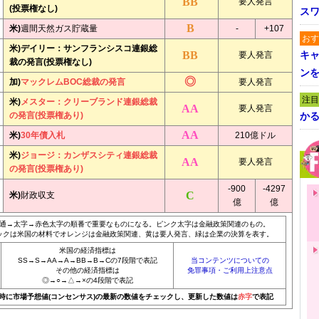
要人発言
(投票権なし)
ス
米)
週間天然ガス貯蔵量
-
+107
おす
米)デイリー：サンフランシスコ連銀総
キャ
要人発言
裁の発言(投票権なし)
ン
加)
マックレムBOC総裁の発言
要人発言
注目
米)
メスター：クリーブランド連銀総裁
要人発言
の発言(投票権あり)
かる
米)
30年債入札
210億ドル
米)
ジョージ：カンザスシティ連銀総裁
要人発言
の発言(投票権あり)
-900
-4297
米)
財政収支
億
億
通→太字→赤色太字の順番で重要なものになる。ピンク太字は金融政策関連のもの。
ックは米国の材料でオレンジは金融政策関連、黄は要人発言、緑は企業の決算を表す。
米国の経済指標は
SS→S→AA→A→BB→B→Cの7段階で表記
当コンテンツについての
その他の経済指標は
免罪事項・ご利用上注意点
◎→○→△→×の4段階で表記
20時に市場予想値(コンセンサス)の最新の数値をチェックし、更新した数値は
赤字
で表記