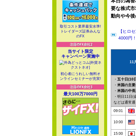
本日の為替
要な株式市
動向や今後
取引コスト業界最安水準!
【ヒロセ
トレイダーズ証券みんな
のFX
4000円
当サイト限定
キャンペーン実施中
11
初心者にうれしい無料オ
ンラインセミナーが充実!
・
五十日(10日
・
米国の主要
・
米国の中長
最大100万7000円
・明日11日(
などは通常通
09:01
10:00
15:00