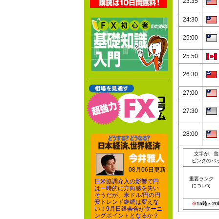
23:35
24:30
25:00
25:50
26:30
27:00
27:30
28:00
文字が、普
ピンクのバ
08月06日更新
重要ランク
日米協調介入の影響で円
について
は一時的に方向感を失い
そうだが、米ドル/円の円
安トレンド継続は変えな
※
15時～
い！9月日銀会合がターニ
ングポイントとなるか？