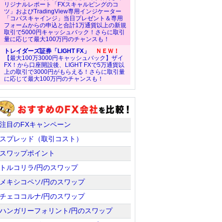
リジナルレポート「FXスキャルピングのコ
ツ」およびTradingView専用インジケーター
「コバスキャインジ」当日プレゼント＆専用
フォームからの申込と合計1万通貨以上の新規
取引で5000円キャッシュバック！さらに取引
量に応じて最大100万円のチャンスも！
トレイダーズ証券「LIGHT FX」
ＮＥＷ！
【最大100万3000円キャッシュバック】ザイ
FX！から口座開設後、LIGHT FXで5万通貨以
上の取引で3000円がもらえる！さらに取引量
に応じて最大100万円のチャンスも！
注目のFXキャンペーン
スプレッド（取引コスト）
スワップポイント
トルコリラ/円のスワップ
メキシコペソ/円のスワップ
チェココルナ/円のスワップ
ハンガリーフォリント/円のスワップ