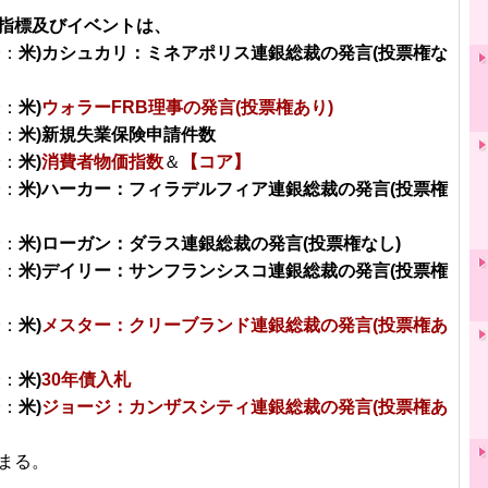
指標及びイベントは、
分：
米)カシュカリ：ミネアポリス連銀総裁の発言(投票権な
分：
米)
ウォラーFRB理事の発言(投票権あり)
分：
米)新規失業保険申請件数
分：
米)
消費者物価指数
＆
【コア】
分：
米)ハーカー：フィラデルフィア連銀総裁の発言(投票権
分：
米)ローガン：ダラス連銀総裁の発言(投票権なし)
分：
米)デイリー：サンフランシスコ連銀総裁の発言(投票権
分：
米)
メスター：クリーブランド連銀総裁の発言(投票権あ
分：
米)
30年債入札
分：
米)
ジョージ：カンザスシティ連銀総裁の発言(投票権あ
まる。