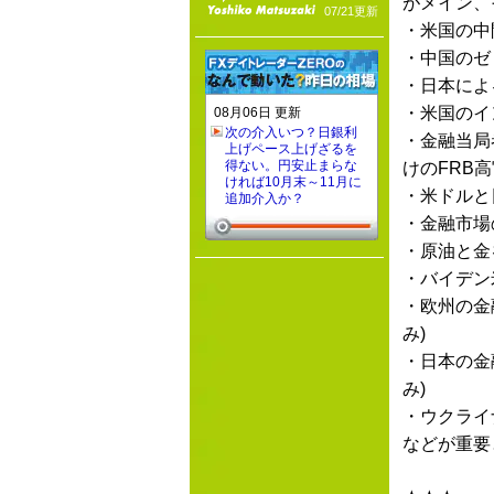
がメイン、
07/21更新
・米国の中
・中国のゼ
・日本によ
・米国のイ
08月06日 更新
次の介入いつ？日銀利
・金融当局
上げペース上げざるを
得ない。円安止まらな
けのFRB
ければ10月末～11月に
・米ドルと
追加介入か？
・金融市場
・原油と金
・バイデン
・欧州の金
み)
・日本の金
み)
・ウクライ
などが重要