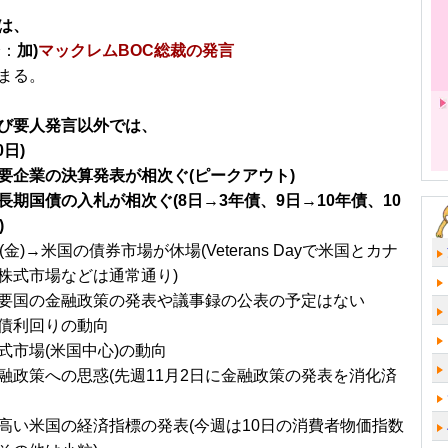
は、
分：
加)
マックレムBOC総裁の発言
まる。
び要人発言以外では、
0日)
要企業の決算発表が相次ぐ(ピークアウト)
長期国債の入札が相次ぐ(8日→3年債、9日→10年債、10
)
(金)→米国の債券市場が休場(Veterans Dayで米国とカナ
株式市場などは通常通り)
要国の金融政策の発表や議事録の公表の予定はない
債利回りの動向
式市場(米国中心)の動向
融政策への思惑(先週11月2日に金融政策の発表を消化済
高い米国の経済指標の発表(今週は10日の消費者物価指数