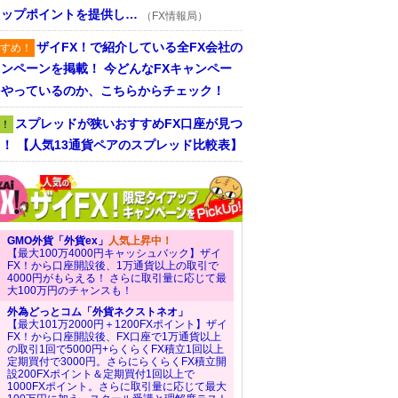
ワップポイントを提供し…
（FX情報局）
ザイFX！で紹介している全FX会社の
すめ！
ンペーンを掲載！ 今どんなFXキャンペー
をやっているのか、こちらからチェック！
スプレッドが狭いおすすめFX口座が見つ
！
！ 【人気13通貨ペアのスプレッド比較表】
GMO外貨「外貨ex」
人気上昇中！
【最大100万4000円キャッシュバック】ザイ
FX！から口座開設後、1万通貨以上の取引で
4000円がもらえる！ さらに取引量に応じて最
大100万円のチャンスも！
外為どっとコム「外貨ネクストネオ」
【最大101万2000円＋1200FXポイント】ザイ
FX！から口座開設後、FX口座で1万通貨以上
の取引1回で5000円+らくらくFX積立1回以上
定期買付で3000円。さらにらくらくFX積立開
設200FXポイント＆定期買付1回以上で
1000FXポイント。さらに取引量に応じて最大