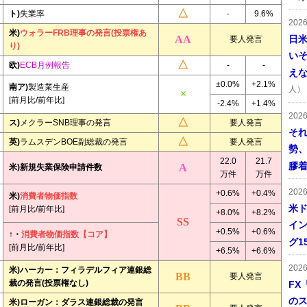
ト)
失業率
-
9.6%
202
米)
ウォラーFRB理事の発言(投票権あ
日
要人発言
り)
い
欧)
ECB月例報告
-
-
え
±0.0%
+2.1%
南ア)
製造業生産
人）
[前月比/前年比]
-2.4%
+1.4%
202
ス)
メクラーSNB理事の発言
要人発言
そ
英)
ラムスデンBOE副総裁の発言
要人発言
勢
22.0
21.7
膠
米)新規失業保険申請件数
万件
万件
202
+0.6%
+0.4%
米)
消費者物価指数
米ド
[前月比/前年比]
+8.0%
+8.2%
イン
+0.5%
+0.6%
↑・
消費者物価指数【コア】
グ1
[前月比/前年比]
+6.5%
+6.6%
202
米)ハーカー：フィラデルフィア連銀総
要人発言
裁の発言(投票権なし)
FX
の
米)ローガン：ダラス連銀総裁の発言