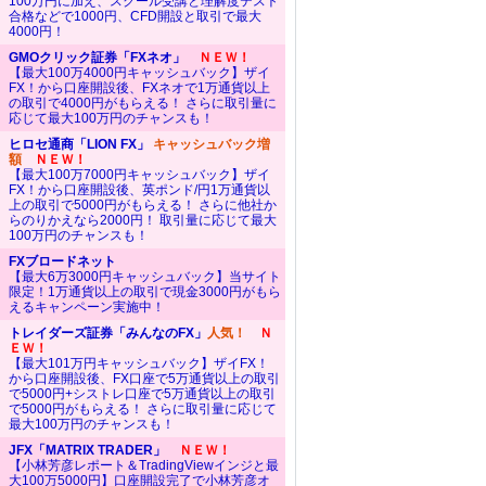
100万円に加え、スクール受講と理解度テスト
合格などで1000円、CFD開設と取引で最大
4000円！
GMOクリック証券「FXネオ」
ＮＥＷ！
【最大100万4000円キャッシュバック】ザイ
FX！から口座開設後、FXネオで1万通貨以上
の取引で4000円がもらえる！ さらに取引量に
応じて最大100万円のチャンスも！
ヒロセ通商「LION FX」
キャッシュバック増
額
ＮＥＷ！
【最大100万7000円キャッシュバック】ザイ
FX！から口座開設後、英ポンド/円1万通貨以
上の取引で5000円がもらえる！ さらに他社か
らのりかえなら2000円！ 取引量に応じて最大
100万円のチャンスも！
FXブロードネット
【最大6万3000円キャッシュバック】当サイト
限定！1万通貨以上の取引で現金3000円がもら
えるキャンペーン実施中！
トレイダーズ証券「みんなのFX」
人気！
Ｎ
ＥＷ！
【最大101万円キャッシュバック】ザイFX！
から口座開設後、FX口座で5万通貨以上の取引
で5000円+シストレ口座で5万通貨以上の取引
で5000円がもらえる！ さらに取引量に応じて
最大100万円のチャンスも！
JFX「MATRIX TRADER」
ＮＥＷ！
【小林芳彦レポート＆TradingViewインジと最
大100万5000円】口座開設完了で小林芳彦オ