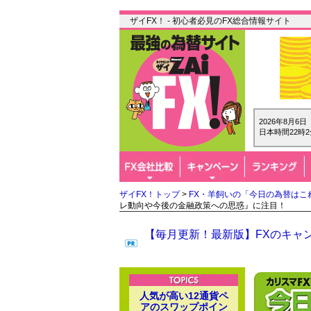
ザイFX！ - 初心者必見のFX総合情報サイト
2026年8月6
日本時間22時2
ザイFX！トップ
>
FX・羊飼いの「今日の為替はこ
レ動向や今後の金融政策への思惑』に注目！
【毎月更新！最新版】FXのキャン
人気が高い12通貨ペ
アのスワップポイン