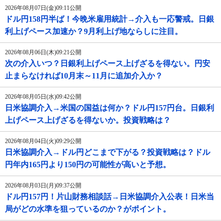
2026年08月07日(金)09:11公開
ドル円158円半ば！今晩米雇用統計→介入も一応警戒。日銀
利上げペース加速か？9月利上げ地ならしに注目。
2026年08月06日(木)09:21公開
次の介入いつ？日銀利上げペース上げざるを得ない。円安
止まらなければ10月末～11月に追加介入か？
2026年08月05日(水)09:42公開
日米協調介入→米国の国益は何か？ドル円157円台。日銀利
上げペース上げざるを得ないか。投資戦略は？
2026年08月04日(火)09:29公開
日米協調介入→ドル円どこまで下がる？投資戦略は？ドル
円年内165円より150円の可能性が高いと予想。
2026年08月03日(月)09:37公開
ドル円157円！片山財務相談話→日米協調介入公表！日米当
局がどの水準を狙っているのか？がポイント。