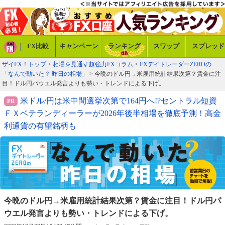
FX比較
キャンペーン
ランキング
スワップ
スプレッド
ザイFX！トップ
>
相場を見通す超強力FXコラム
>
FXデイトレーダーZEROの
「なんで動いた？ 昨日の相場」
> 今晩のドル円→米雇用統計結果次第？賃金に注
目！ドル円パウエル発言よりも勢い・トレンドによる下げ。
米ドル/円は米中間選挙次第で164円へ!?セントラル短資
ＦＸベテランディーラーが2026年後半相場を徹底予測！高金
利通貨の有望銘柄も
今晩のドル円→米雇用統計結果次第？賃金に注目！
ドル円パ
ウエル発言よりも勢い・トレンドによる下げ。