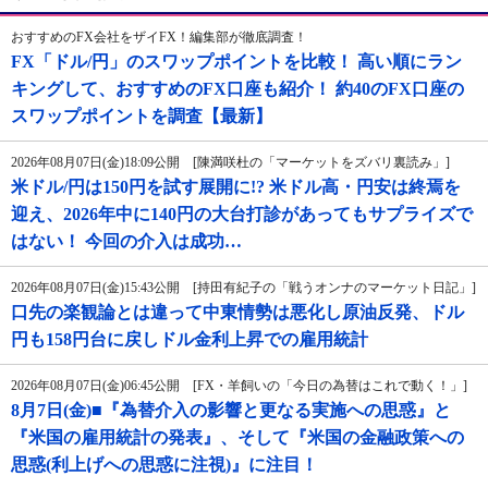
おすすめのFX会社をザイFX！編集部が徹底調査！
FX「ドル/円」のスワップポイントを比較！ 高い順にラン
キングして、おすすめのFX口座も紹介！ 約40のFX口座の
スワップポイントを調査【最新】
2026年08月07日(金)18:09公開 [陳満咲杜の「マーケットをズバリ裏読み」]
米ドル/円は150円を試す展開に!? 米ドル高・円安は終焉を
迎え、2026年中に140円の大台打診があってもサプライズで
はない！ 今回の介入は成功…
2026年08月07日(金)15:43公開 [持田有紀子の「戦うオンナのマーケット日記」]
口先の楽観論とは違って中東情勢は悪化し原油反発、ドル
円も158円台に戻しドル金利上昇での雇用統計
2026年08月07日(金)06:45公開 [FX・羊飼いの「今日の為替はこれで動く！」]
8月7日(金)■『為替介入の影響と更なる実施への思惑』と
『米国の雇用統計の発表』、そして『米国の金融政策への
思惑(利上げへの思惑に注視)』に注目！