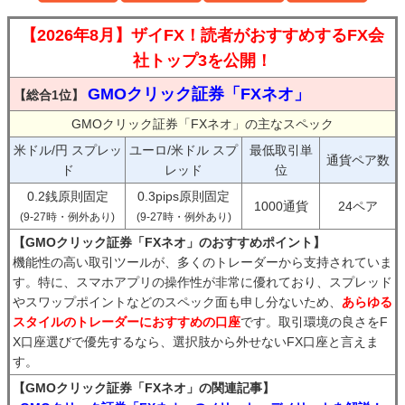
【2026年8月】ザイFX！読者がおすすめするFX会
社トップ3を公開！
GMOクリック証券「FXネオ」
【総合1位】
GMOクリック証券「FXネオ」の主なスペック
米ドル/円 スプレッ
ユーロ/米ドル スプ
最低取引単
通貨ペア数
ド
レッド
位
0.2銭原則固定
0.3pips原則固定
1000通貨
24ペア
(9-27時・例外あり)
(9-27時・例外あり)
【GMOクリック証券「FXネオ」のおすすめポイント】
機能性の高い取引ツールが、多くのトレーダーから支持されていま
す。特に、スマホアプリの操作性が非常に優れており、スプレッド
やスワップポイントなどのスペック面も申し分ないため、
あらゆる
スタイルのトレーダーにおすすめの口座
です。取引環境の良さをF
X口座選びで優先するなら、選択肢から外せないFX口座と言えま
す。
【GMOクリック証券「FXネオ」の関連記事】