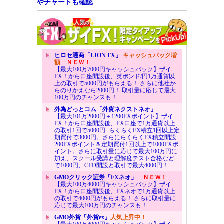
やチャートも確認
ヒロセ通商「LION FX」
キャッシュバック増
額
ＮＥＷ！
【最大100万7000円キャッシュバック】ザイ
FX！から口座開設後、英ポンド/円1万通貨以
上の取引で5000円がもらえる！ さらに他社か
らのりかえなら2000円！ 取引量に応じて最大
100万円のチャンスも！
外為どっとコム「外貨ネクストネオ」
【最大101万2000円＋1200FXポイント】ザイ
FX！から口座開設後、FX口座で1万通貨以上
の取引1回で5000円+らくらくFX積立1回以上定
期買付で3000円。さらにらくらくFX積立開設
200FXポイント＆定期買付1回以上で1000FXポ
イント。さらに取引量に応じて最大100万円に
加え、スクール受講と理解度テスト合格など
で1000円、CFD開設と取引で最大4000円！
GMOクリック証券「FXネオ」
ＮＥＷ！
【最大100万4000円キャッシュバック】ザイ
FX！から口座開設後、FXネオで1万通貨以上
の取引で4000円がもらえる！ さらに取引量に
応じて最大100万円のチャンスも！
GMO外貨「外貨ex」
人気上昇中！