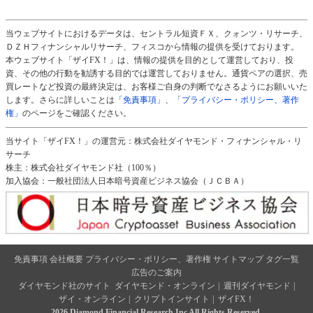
当ウェブサイトにおけるデータは、セントラル短資ＦＸ、クォンツ・リサーチ、
ＤＺＨフィナンシャルリサーチ、フィスコから情報の提供を受けております。
本ウェブサイト「ザイFX！」は、情報の提供を目的として運営しており、投
資、その他の行動を勧誘する目的では運営しておりません。通貨ペアの選択、売
買レートなど投資の最終決定は、お客様ご自身の判断でなさるようにお願いいた
します。さらに詳しいことは
「免責事項」
、
「プライバシー・ポリシー、著作
権」
のページをご確認ください。
当サイト「ザイFX！」の運営元：株式会社ダイヤモンド・フィナンシャル・リ
サーチ
株主：株式会社ダイヤモンド社（100％）
加入協会：一般社団法人日本暗号資産ビジネス協会（ＪＣＢＡ）
免責事項
会社概要
プライバシー・ポリシー、著作権
サイトマップ
タグ一覧
広告のご案内
ダイヤモンド社のサイト
ダイヤモンド・オンライン
|
週刊ダイヤモンド
|
ザイ・オンライン
|
クリプトインサイト
|
ザイFX！
2026 Diamond Financial Research,Inc All Rights Reserved.