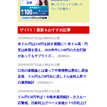
狭いスプレッドと高いス
ワップが魅力！
ザイFX！最新＆おすすめ記事
2026年08月07日(金)18時09分公開
米ドル/円は150円を試す展開に!? 米ドル高・円
安は終焉を迎え、2026年中に140円の大台打診
があってもサプライズ…
（陳満咲杜）
2026年08月07日(金)15時43分公開
口先の楽観論とは違って中東情勢は悪化し原油
反発、ドル円も158円台に戻しドル金利上昇で
の雇用統計
（持田有紀子）
2026年08月07日(金)09時11分公開
ドル円158円半ば！今晩米雇用統計→介入も一
応警戒。日銀利上げペース加速か？9月利上げ