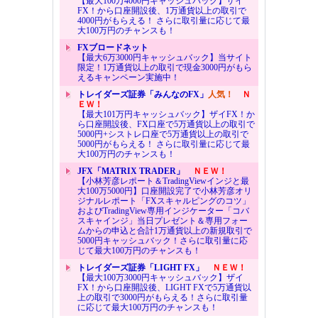
【最大100万4000円キャッシュバック】ザイ
FX！から口座開設後、1万通貨以上の取引で
4000円がもらえる！ さらに取引量に応じて最
大100万円のチャンスも！
FXブロードネット
【最大6万3000円キャッシュバック】当サイト
限定！1万通貨以上の取引で現金3000円がもら
えるキャンペーン実施中！
トレイダーズ証券「みんなのFX」
人気！
Ｎ
ＥＷ！
【最大101万円キャッシュバック】ザイFX！か
ら口座開設後、FX口座で5万通貨以上の取引で
5000円+シストレ口座で5万通貨以上の取引で
5000円がもらえる！ さらに取引量に応じて最
大100万円のチャンスも！
JFX「MATRIX TRADER」
ＮＥＷ！
【小林芳彦レポート＆TradingViewインジと最
大100万5000円】口座開設完了で小林芳彦オリ
ジナルレポート「FXスキャルピングのコツ」
およびTradingView専用インジケーター「コバ
スキャインジ」当日プレゼント＆専用フォー
ムからの申込と合計1万通貨以上の新規取引で
5000円キャッシュバック！さらに取引量に応
じて最大100万円のチャンスも！
トレイダーズ証券「LIGHT FX」
ＮＥＷ！
【最大100万3000円キャッシュバック】ザイ
FX！から口座開設後、LIGHT FXで5万通貨以
上の取引で3000円がもらえる！さらに取引量
に応じて最大100万円のチャンスも！