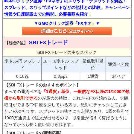
■GMOクリック証券「FXネオ」のメリット・デメリットを解説！
スプレッド、スワップポイントなどの他社との比較、キャンペーン
情報や口座開設までの時間、必要書類も紹介！
▼GMOクリック証券「FXネオ」▼
SBI FXトレード
【総合2位】
SBI FXトレードの主なスペック
米ドル/円 スプレッ
ユーロ/米ドル スプ
最低取引単
通貨ペア数
ド
レッド
位
0.18銭
0.3pips
1通貨
34ペア
【SBI FXトレードのおすすめポイント】
すべての通貨ペアを
「1通貨」単位、一般的なFX口座の1/1000の規
模から取引できる
のが最大の特徴！ これからFXを始める人、少額
取引ができるFX口座を探している方は、絶対にチェックしておき
たいFX会社です。スプレッドの狭さにも定評があり、1回の取引で
1000万通貨まで注文が出せるので、取引量が増えて稼げるように
なってからも長く使い続けられます。
【SBI FXトレードの関連記事】