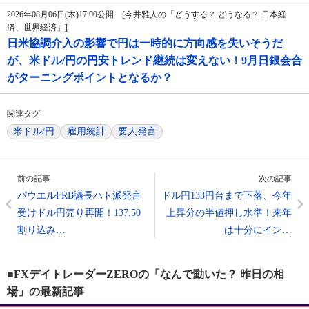
2026年08月06日(木)17:00公開 [今井雅人の「どうする？ どうなる？ 日本経
済、世界経済」]
日米協調介入の影響で円は一時的に方向感を失いそうだ
が、米ドル/円の円安トレンド継続は変えない！9月日銀会合
がターニングポイントとなるか？
関連タグ
米ドル/円
雇用統計
要人発言
前の記事
次の記事
パウエルFRB議長ハト派発言
ドル円133円台まで下落、今年
受けドル円売り再開！137.50
上昇分の半値押し水準！来年
割り込み…
は十分にイン…
■FXデイトレーダーZEROの「なんで動いた？ 昨日の相
場」の最新記事