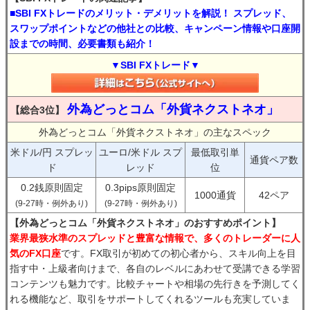
■SBI FXトレードのメリット・デメリットを解説！ スプレッド、
スワップポイントなどの他社との比較、キャンペーン情報や口座開
設までの時間、必要書類も紹介！
▼SBI FXトレード▼
外為どっとコム「外貨ネクストネオ」
【総合3位】
外為どっとコム「外貨ネクストネオ」の主なスペック
米ドル/円 スプレッ
ユーロ/米ドル スプ
最低取引単
通貨ペア数
ド
レッド
位
0.2銭原則固定
0.3pips原則固定
1000通貨
42ペア
(9-27時・例外あり)
(9-27時・例外あり)
【外為どっとコム「外貨ネクストネオ」のおすすめポイント】
業界最狭水準のスプレッドと豊富な情報で、多くのトレーダーに人
気のFX口座
です。FX取引が初めての初心者から、スキル向上を目
指す中・上級者向けまで、各自のレベルにあわせて受講できる学習
コンテンツも魅力です。比較チャートや相場の先行きを予測してく
れる機能など、取引をサポートしてくれるツールも充実していま