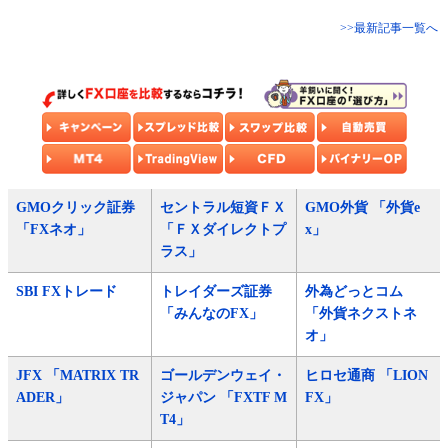
>>最新記事一覧へ
GMOクリック証券
セントラル短資ＦＸ
GMO外貨 「外貨e
「FXネオ」
「ＦＸダイレクトプ
x」
ラス」
SBI FXトレード
トレイダーズ証券
外為どっとコム
「みんなのFX」
「外貨ネクストネ
オ」
JFX 「MATRIX TR
ゴールデンウェイ・
ヒロセ通商 「LION
ADER」
ジャパン 「FXTF M
FX」
T4」