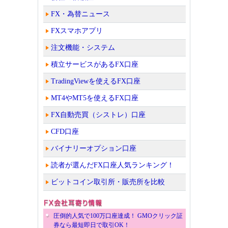
FX・為替ニュース
FXスマホアプリ
注文機能・システム
積立サービスがあるFX口座
TradingViewを使えるFX口座
MT4やMT5を使えるFX口座
FX自動売買（シストレ）口座
CFD口座
バイナリーオプション口座
読者が選んだFX口座人気ランキング！
ビットコイン取引所・販売所を比較
圧倒的人気で100万口座達成！ GMOクリック証
券なら最短即日で取引OK！