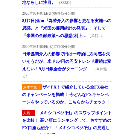
地ならしに注目。
（ZERO）
2026年08月07日(金)06時45分公開
8月7日(金)■『為替介入の影響と更なる実施への
思惑』と『米国の雇用統計の発表』、そして
『米国の金融政策への思惑(利上…
（羊飼い）
2026年08月06日(木)17時00分公開
日米協調介入の影響で円は一時的に方向感を失
いそうだが、米ドル/円の円安トレンド継続は変
えない！9月日銀会合がターニング…
（今井雅
人）
ザイFX！で紹介している全FX会社
おすすめ！
のキャンペーンを掲載！ 今どんなFXキャンペ
ーンをやっているのか、こちらからチェック！
「メキシコペソ/円」のスワップポイント
人気！
を比較！ 高い順にランキングして、おすすめの
FX口座も紹介！ 「メキシコペソ/円」の見通し