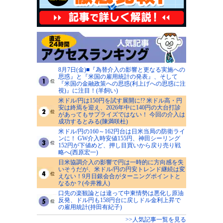
8月7日(金)■『為替介入の影響と更なる実施への
思惑』と『米国の雇用統計の発表』、そして
『米国の金融政策への思惑(利上げへの思惑に注
視)』に注目！(羊飼い)
米ドル/円は150円を試す展開に!? 米ドル高・円
安は終焉を迎え、2026年中に140円の大台打診
があってもサプライズではない！ 今回の介入は
成功するとみる(陳満咲杜)
米ドル/円の160～162円台は日米当局の防衛ライ
ンに！ GW介入時安値155円、神田シーリング
152円が下値めど、押し目買いから戻り売り戦
略へ(西原宏一)
日米協調介入の影響で円は一時的に方向感を失
いそうだが、米ドル/円の円安トレンド継続は変
えない！9月日銀会合がターニングポイントと
なるか？(今井雅人)
口先の楽観論とは違って中東情勢は悪化し原油
反発、ドル円も158円台に戻しドル金利上昇で
の雇用統計(持田有紀子)
>>人気記事一覧を見る