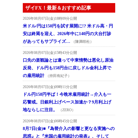
ザイFX！最新＆おすすめ記事
2026年08月07日(金)18時09分公開
米ドル/円は150円を試す展開に!? 米ドル高・円
安は終焉を迎え、2026年中に140円の大台打診
があってもサプライズ…
（陳満咲杜）
2026年08月07日(金)15時43分公開
口先の楽観論とは違って中東情勢は悪化し原油
反発、ドル円も158円台に戻しドル金利上昇で
の雇用統計
（持田有紀子）
2026年08月07日(金)09時11分公開
ドル円158円半ば！今晩米雇用統計→介入も一
応警戒。日銀利上げペース加速か？9月利上げ
地ならしに注目。
（ZERO）
2026年08月07日(金)06時45分公開
8月7日(金)■『為替介入の影響と更なる実施への
思惑』と『米国の雇用統計の発表』、そして