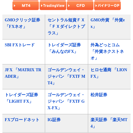
GMOクリック証券
セントラル短資ＦＸ
GMO外貨 「外貨e
「FXネオ」
「ＦＸダイレクトプ
x」
ラス」
SBI FXトレード
トレイダーズ証券
外為どっとコム
「みんなのFX」
「外貨ネクストネ
オ」
JFX 「MATRIX TR
ゴールデンウェイ・
ヒロセ通商 「LION
ADER」
ジャパン 「FXTF M
FX」
T4」
トレイダーズ証券
ゴールデンウェイ・
松井証券
「LIGHT FX」
ジャパン 「FXTF G
X-FX」
FXブロードネット
IG証券
楽天証券 「楽天MT
4」