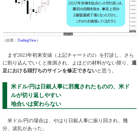
（出所：
TradingView
）
まず2023年初来安値（上記チャートの2）を打診し、さら
に割り込んでいくと推測され、よほどの材料がない限り、
週
足における頭打ちのサインを修正できない
と思う。
米ドル/円は日銀人事に邪魔されたものの、米ド
ルが切り返しやすい
地合いは変わらない
米ドル/円の場合は、やはり日銀人事に振り回され、幾
分、波乱があった。