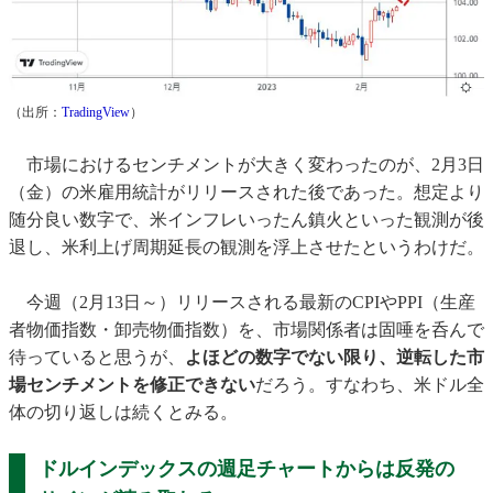
（出所：
TradingView
）
市場におけるセンチメントが大きく変わったのが、2月3日
（金）の米雇用統計がリリースされた後であった。想定より
随分良い数字で、米インフレいったん鎮火といった観測が後
退し、米利上げ周期延長の観測を浮上させたというわけだ。
今週（2月13日～）リリースされる最新のCPIやPPI（生産
者物価指数・卸売物価指数）を、市場関係者は固唾を呑んで
待っていると思うが、
よほどの数字でない限り、逆転した市
場センチメントを修正できない
だろう。すなわち、米ドル全
体の切り返しは続くとみる。
ドルインデックスの週足チャートからは反発の