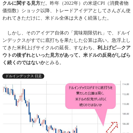
クルに関する見方
だ。昨年（2022年）の米逆CPI（消費者物
価指数）ショック以降、トレードアイデアとしてさんざん使
われてきただけに、米ドル全体は大きく続落した。
しかし、そのアイデア自体の「賞味期限切れ」で、ドルイ
ンデックスがすでに底打ちを果たした公算は高い。急浮上し
てきた米利上げサイクルの延長、すなわち、
利上げピ―クア
ウトの後ずれといった見方があって、米ドルの反発がしばら
く続くのではないか
とみる。
ドルインデックス 日足