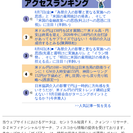
8月7日(金)■『為替介入の影響と更なる実施への
思惑』と『米国の雇用統計の発表』、そして
『米国の金融政策への思惑(利上げへの思惑に注
視)』に注目！(羊飼い)
米ドル/円は150円を試す展開に!? 米ドル高・円
安は終焉を迎え、2026年中に140円の大台打診
があってもサプライズではない！ 今回の介入は
成功するとみる(陳満咲杜)
8月6日(木)■『為替介入の影響と更なる実施への
思惑(先週と週明けに実施あり)』と『イラン情
勢』、そして『明日に米国の雇用統計の発表を
控える点』に注目！(羊飼い)
米ドル/円の160～162円台は日米当局の防衛ライ
ンに！ GW介入時安値155円、神田シーリング
152円が下値めど、押し目買いから戻り売り戦
略へ(西原宏一)
日米協調介入の影響で円は一時的に方向感を失
いそうだが、米ドル/円の円安トレンド継続は変
えない！9月日銀会合がターニングポイントと
なるか？(今井雅人)
>>人気記事一覧を見る
当ウェブサイトにおけるデータは、セントラル短資ＦＸ、クォンツ・リサーチ、
ＤＺＨフィナンシャルリサーチ、フィスコから情報の提供を受けております。