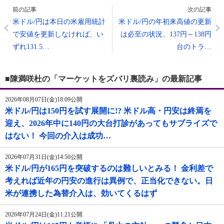
前の記事
次の記事
米ドル/円は本日の米雇用統計
米ドル/円の年初来高値の更新
で安値を更新しなければ、い
は必至の状況、137円～138円
ずれ131.5…
台のトラ…
■陳満咲杜の「マーケットをズバリ裏読み」の最新記事
2026年08月07日(金)18:09公開
米ドル/円は150円を試す展開に!? 米ドル高・円安は終焉を
迎え、2026年中に140円の大台打診があってもサプライズで
はない！ 今回の介入は成功…
2026年07月31日(金)14:50公開
米ドル/円が165円を突破するのは難しいとみる！ 金利差で
考えれば近年の円安の進行は異例で、正当化できない。日
米が連携した為替介入は、効いてくるはず
2026年07月24日(金)11:21公開