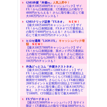
GMO外貨「外貨ex」
人気上昇中！
【最大100万4000円キャッシュバック】ザイ
FX！から口座開設後、1万通貨以上の取引で
4000円がもらえる！ さらに取引量に応じて最
大100万円のチャンスも！
GMOクリック証券「FXネオ」
ＮＥＷ！
【最大100万4000円キャッシュバック】ザイ
FX！から口座開設後、FXネオで1万通貨以上
の取引で4000円がもらえる！ さらに取引量に
応じて最大100万円のチャンスも！
ヒロセ通商「LION FX」
キャッシュバック増
額
ＮＥＷ！
【最大100万7000円キャッシュバック】ザイ
FX！から口座開設後、英ポンド/円1万通貨以
上の取引で5000円がもらえる！ さらに他社か
らのりかえなら2000円！ 取引量に応じて最大
100万円のチャンスも！
外為どっとコム「外貨ネクストネオ」
【最大101万2000円＋1200FXポイント】ザイ
FX！から口座開設後、FX口座で1万通貨以上
の取引1回で5000円+らくらくFX積立1回以上定
期買付で3000円。さらにらくらくFX積立開設
200FXポイント＆定期買付1回以上で1000FXポ
イント。さらに取引量に応じて最大100万円に
加え、スクール受講と理解度テスト合格など
で1000円、CFD開設と取引で最大4000円！
FXブロードネット
【最大6万3000円キャッシュバック】当サイト
限定！1万通貨以上の取引で現金3000円がもら