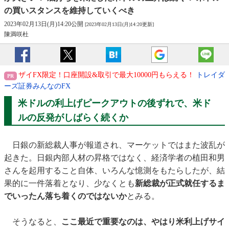
の買いスタンスを維持していくべき
2023年02月13日(月)14:20公開
[2023年02月13日(月)14:20更新]
陳満咲杜
ザイFX限定！口座開設&取引で最大10000円もらえる！
トレイダ
ーズ証券みんなのFX
米ドルの利上げピークアウトの後ずれで、米ド
ルの反発がしばらく続くか
日銀の新総裁人事が報道され、マーケットではまた波乱が
起きた。日銀内部人材の昇格ではなく、経済学者の植田和男
さんを起用すること自体、いろんな憶測をもたらしたが、結
果的に一件落着となり、少なくとも
新総裁が正式就任するま
でいったん落ち着くのではないか
とみる。
そうなると、
ここ最近で重要なのは、やはり米利上げサイ