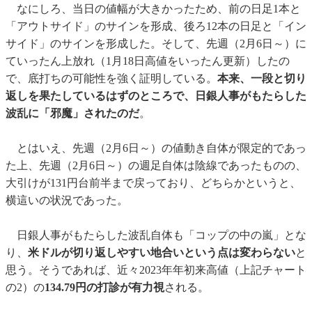
なにしろ、当日の値幅が大きかったため、前の日足1本と
「アウトサイド」のサインを形成、後ろ12本の日足と「イン
サイド」のサインを形成した。そして、先週（2月6日～）に
ていったん上放れ（1月18日高値をいったん更新）したの
で、底打ちの可能性を強く証明している。
本来、一段と切り
返しを果たしているはずのところで、日銀人事がもたらした
波乱に「邪魔」されたのだ
。
とはいえ、先週（2月6日～）の値動き自体が限定的であっ
た上、先週（2月6日～）の週足自体は陰線であったものの、
大引けが131円台前半まで戻っており、どちらかというと、
横這いの状況であった。
日銀人事がもたらした波乱自体も「コップの中の嵐」とな
り、
米ドルが切り返しやすい地合いという点は変わらない
と
思う。そうであれば、近々2023年年初来高値（上記チャート
の2）の
134.79円の打診が有力視
される。