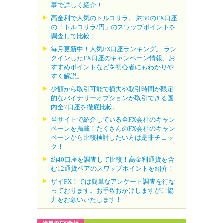
事で詳しく紹介！
高金利で人気のトルコリラ。 約30のFX口座
の「トルコリラ/円」のスワップポイントを
調査して比較！
毎月更新中！人気FX口座ランキング。 ラン
クインしたFX口座のキャンペーン情報、お
すすめポイントなどを初心者にもわかりや
すく解説。
少額から取引可能で損失や取引時間が限定
的なバイナリーオプションが取引できる国
内全7口座を徹底比較。
当サイトで紹介している全FX会社のキャン
ペーンを掲載！たくさんのFX会社のキャン
ペーンから比較検討したい方は是非チェッ
ク！
約40口座を調査して比較！高金利通貨を含
む12通貨ペアのスワップポイントを紹介！
ザイFX！では簡単なアンケート調査を行な
っております。お手数おかけしますがご協
力をお願いいたします！