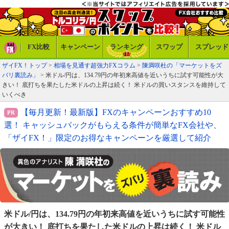
FX比較
キャンペーン
ランキング
スワップ
スプレッド
ザイFX！トップ
>
相場を見通す超強力FXコラム
>
陳満咲杜の「マーケットをズ
バリ裏読み」
> 米ドル/円は、134.79円の年初来高値を近いうちに試す可能性が大
きい！ 底打ちを果たした米ドルの上昇は続く！ 米ドルの買いスタンスを維持して
いくべき
【毎月更新！最新版】FXのキャンペーンおすすめ10
選！ キャッシュバックがもらえる条件が簡単なFX会社や、
「ザイFX！」限定のお得なキャンペーンを厳選して紹介
米ドル/円は、134.79円の年初来高値を近いうちに試す
可能性
が大きい！ 底打ちを果たした米ドルの上昇は
続く！ 米ドル