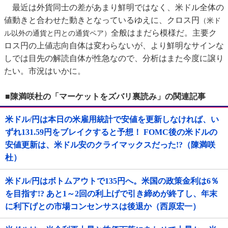
最近は外貨同士の差があまり鮮明ではなく、米ドル全体の
値動きと合わせた動きとなっているゆえに、クロス円
（米ド
全般はまだら模様だ。主要ク
ル以外の通貨と円との通貨ペア）
ロス円の上値志向自体は変わらないが、より鮮明なサインな
しでは目先の解読自体が性急なので、分析はまた今度に譲り
たい。市況はいかに。
■陳満咲杜の「マーケットをズバリ裏読み」の関連記事
米ドル/円は本日の米雇用統計で安値を更新しなければ、い
ずれ131.59円をブレイクすると予想！ FOMC後の米ドルの
安値更新は、米ドル安のクライマックスだった!?（陳満咲
杜）
米ドル/円はボトムアウトで135円へ。米国の政策金利は6％
を目指す!? あと1～2回の利上げで引き締めが終了し、年末
に利下げとの市場コンセンサスは後退か（西原宏一）