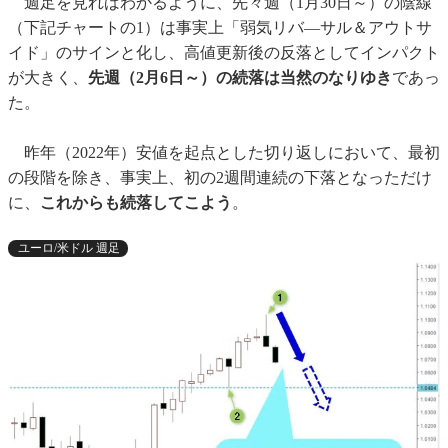
週足を見ればわかるように、先々週（1月30日～）の陰線
（下記チャートの1）は事実上「弱気リバ―サル＆アウトサ
イド」のサインと化し、高値更新後の反落としてインパクト
が大きく、
先週（2月6日～）の続落は当然のなりゆき
であっ
た。
昨年（2022年）安値を起点とした切り返しにおいて、最初
の段階を除き、事実上、初の2週間連続の下落となっただけ
に、
これからも続落してこよう
。
ユーロ/米ドル 週足