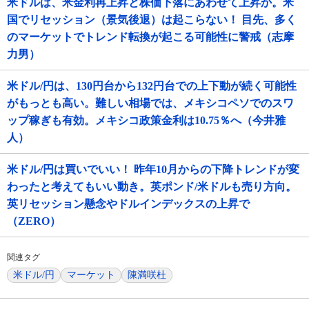
米ドルは、米金利再上昇と株価下落にあわせて上昇か。米
国でリセッション（景気後退）は起こらない！ 目先、多く
のマーケットでトレンド転換が起こる可能性に警戒（志摩
力男）
米ドル/円は、130円台から132円台での上下動が続く可能性
がもっとも高い。難しい相場では、メキシコペソでのスワ
ップ稼ぎも有効。メキシコ政策金利は10.75％へ（今井雅
人）
米ドル/円は買いでいい！ 昨年10月からの下降トレンドが変
わったと考えてもいい動き。英ポンド/米ドルも売り方向。
英リセッション懸念やドルインデックスの上昇で
（ZERO）
関連タグ
米ドル/円
マーケット
陳満咲杜