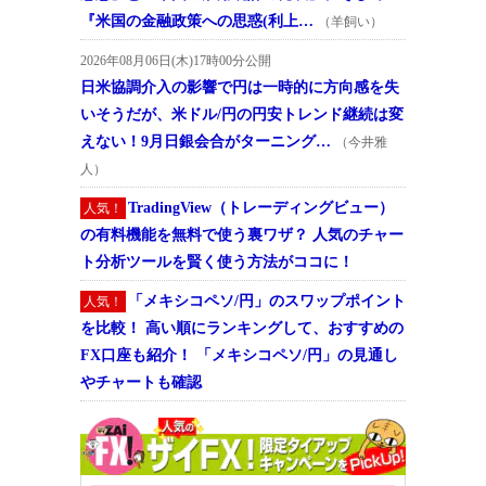
『米国の金融政策への思惑(利上…
（羊飼い）
2026年08月06日(木)17時00分公開
日米協調介入の影響で円は一時的に方向感を失
いそうだが、米ドル/円の円安トレンド継続は変
えない！9月日銀会合がターニング…
（今井雅
人）
TradingView（トレーディングビュー）
人気！
の有料機能を無料で使う裏ワザ？ 人気のチャー
ト分析ツールを賢く使う方法がココに！
「メキシコペソ/円」のスワップポイント
人気！
を比較！ 高い順にランキングして、おすすめの
FX口座も紹介！ 「メキシコペソ/円」の見通し
やチャートも確認