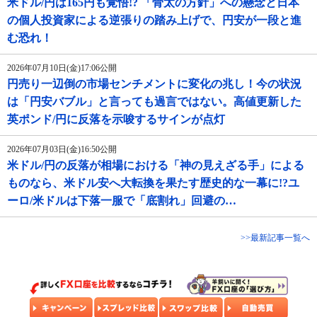
米ドル/円は165円も覚悟!? 「骨太の方針」への懸念と日本
の個人投資家による逆張りの踏み上げで、円安が一段と進
む恐れ！
2026年07月10日(金)17:06公開
円売り一辺倒の市場センチメントに変化の兆し！今の状況
は「円安バブル」と言っても過言ではない。高値更新した
英ポンド/円に反落を示唆するサインが点灯
2026年07月03日(金)16:50公開
米ドル/円の反落が相場における「神の見えざる手」による
ものなら、米ドル安へ大転換を果たす歴史的な一幕に!?ユ
ーロ/米ドルは下落一服で「底割れ」回避の…
>>最新記事一覧へ