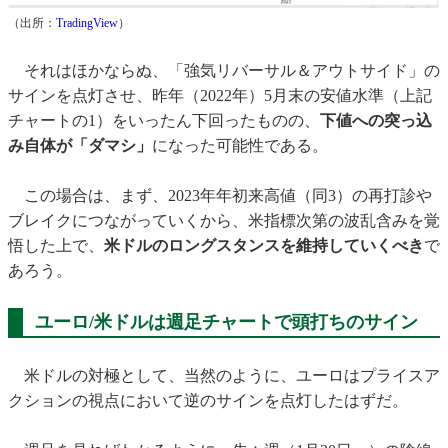
（出所：
TradingView
）
それはほかならぬ、「強気リバーサル＆アウトサイド」の
サインを点灯させ、昨年（2022年）5月末の安値水準（上記
チャートの1）をいったん下回ったものの、
下値への突っ込
み自体が「ダマシ」
になった可能性である。
この場合は、まず、2023年年初来高値（同3）の再打診や
ブレイクにつながっていくから、米指標次第の波乱含みを覚
悟した上で、
米ドルのロングスタンスを維持していくべき
で
あろう。
ユーロ/米ドルは週足チャートで頭打ちのサイン
米ドルの対極として、当然のように、ユーロはプライスア
クションの視点において逆のサインを点灯したはずだ。