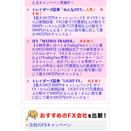
えるキャンペーン実施中！
トレイダーズ証券「みんなのFX」
人気！
Ｎ
ＥＷ！
【最大101万円キャッシュバック】ザイFX！か
ら口座開設後、FX口座で5万通貨以上の取引で
5000円+シストレ口座で5万通貨以上の取引で
5000円がもらえる！ さらに取引量に応じて最
大100万円のチャンスも！
JFX「MATRIX TRADER」
ＮＥＷ！
【小林芳彦レポート＆TradingViewインジと最
大100万5000円】口座開設完了で小林芳彦オリ
ジナルレポート「FXスキャルピングのコツ」
およびTradingView専用インジケーター「コバ
スキャインジ」当日プレゼント＆専用フォー
ムからの申込と合計1万通貨以上の新規取引で
5000円キャッシュバック！さらに取引量に応
じて最大100万円のチャンスも！
トレイダーズ証券「LIGHT FX」
ＮＥＷ！
【最大100万3000円キャッシュバック】ザイ
FX！から口座開設後、LIGHT FXで5万通貨以
上の取引で3000円がもらえる！さらに取引量
に応じて最大100万円のチャンスも！
注目のFXキャンペーン