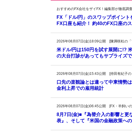
おすすめのFX会社をザイFX！編集部が徹底調
FX「ドル/円」のスワップポイン
FX口座も紹介！ 約40のFX口座
2026年08月07日(金)18:09公開 [陳満咲
米ドル/円は150円を試す展開に!?
の大台打診があってもサプライズで
2026年08月07日(金)15:43公開 [持田有
口先の楽観論とは違って中東情勢は
金利上昇での雇用統計
2026年08月07日(金)06:45公開 [FX・
8月7日(金)■『為替介入の影響と
表』、そして『米国の金融政策への