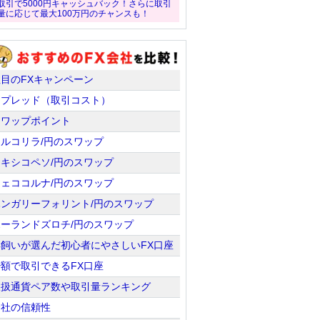
取引で5000円キャッシュバック！さらに取引
量に応じて最大100万円のチャンスも！
注目のFXキャンペーン
スプレッド（取引コスト）
スワップポイント
トルコリラ/円のスワップ
メキシコペソ/円のスワップ
チェココルナ/円のスワップ
ハンガリーフォリント/円のスワップ
ポーランドズロチ/円のスワップ
羊飼いが選んだ初心者にやさしいFX口座
少額で取引できるFX口座
取扱通貨ペア数や取引量ランキング
会社の信頼性