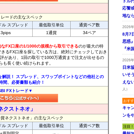
ドル
応警
地な
FXトレードの主なスペック
ドル スプレッド
最低取引単位
通貨ペア数
2026
.3pips
1通貨
34ペア
8月7
思惑
なFX口座の1/1000の規模から取引できる
のが最大の特
『米
できるFX口座を探している方は、絶対にチェックしておき
評があり、1回の取引で1000万通貨まで注文が出せるの
2026
らも長く使い続けられます。
日米
いそ
トを解説！ スプレッド、スワップポイントなどの他社との
えな
時間、必要書類も紹介！
人）
SBI FXトレード▼
おすす
キャ
ネクストネオ」
ンを
外貨ネクストネオ」の主なスペック
ドル スプレッド
最低取引単位
通貨ペア数
注目！
ips原則固定
最短