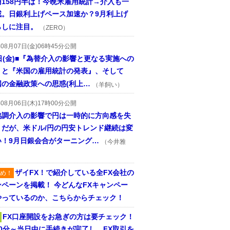
円158円半ば！今晩米雇用統計→介入も一
戒。日銀利上げペース加速か？9月利上げ
らしに注目。
（ZERO）
年08月07日(金)06時45分公開
日(金)■『為替介入の影響と更なる実施への
』と『米国の雇用統計の発表』、そして
国の金融政策への思惑(利上…
（羊飼い）
年08月06日(木)17時00分公開
協調介入の影響で円は一時的に方向感を失
うだが、米ドル/円の円安トレンド継続は変
い！9月日銀会合がターニング…
（今井雅
ザイFX！で紹介している全FX会社の
め！
ンペーンを掲載！ 今どんなFXキャンペー
やっているのか、こちらからチェック！
FX口座開設をお急ぎの方は要チェック！
30分～当日中に手続きが完了し、FX取引を