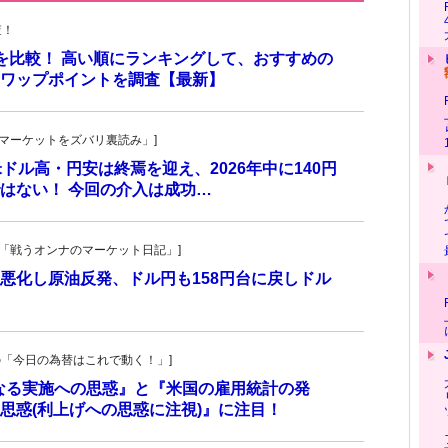
査！
トを比較！ 高い順にランキングして、おすすめの
のスワップポイントを調査【最新】
杜の「マーケットをズバリ裏読み」]
 米ドル高・円安は終焉を迎え、2026年中に140円
はない！ 今回の介入は成功…
紀子の「戦うオンナのマーケット日記」]
悪化し原油反発、ドル円も158円台に戻しドル
羊飼いの「今日の為替はこれで動く！」]
更なる実施への思惑』と『米国の雇用統計の発
思惑(利上げへの思惑に注視)』に注目！