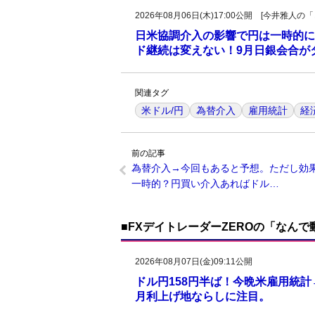
2026年08月06日(木)17:00公開 [今井雅
日米協調介入の影響で円は一時的に
ド継続は変えない！9月日銀会合が
関連タグ
米ドル/円
為替介入
雇用統計
経
前の記事
為替介入→今回もあると予想。ただし効
一時的？円買い介入あればドル…
■FXデイトレーダーZEROの「なん
2026年08月07日(金)09:11公開
ドル円158円半ば！今晩米雇用統
月利上げ地ならしに注目。