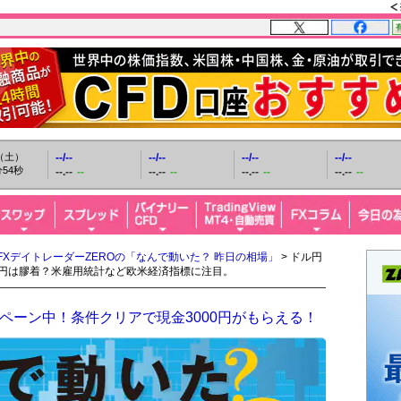
日（土）
--/--
--/--
--/--
--/--
55秒
--.--
--
--.--
--
--.--
--
--.--
--
FXデイトレーダーZEROの「なんで動いた？ 昨日の相場」
> ドル円
ル円は膠着？米雇用統計など欧米経済指標に注目。
ペーン中！条件クリアで現金3000円がもらえる！