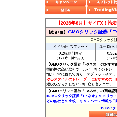
【2026年8月】ザイFX！
GMOクリック証券「F
【総合1位】
GMOクリック
米ドル/円 スプレッド
ユーロ/米
0.2銭原則固定
0.3p
(9-27時・例外あり)
(9-2
【GMOクリック証券「FXネオ」のおすす
機能性の高い取引ツールが、多くのトレー
性が非常に優れており、スプレッドやスワ
ゆるスタイルのトレーダーにおすすめの口
選択肢から外せないFX口座と言えます。
【GMOクリック証券「FXネオ」の関連記
■GMOクリック証券「FXネオ」のメリッ
どの他社との比較、キャンペーン情報や口
▼GMOク