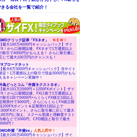
できる会社を一覧で紹介！
GMOクリック証券「FXネオ」
ＮＥＷ！
【最大100万4000円キャッシュバック】ザイ
FX！から口座開設後、FXネオで1万通貨以上
の取引で4000円がもらえる！ さらに取引量に
応じて最大100万円のチャンスも！
FXブロードネット
【最大6万3000円キャッシュバック】当サイト
限定！1万通貨以上の取引で現金3000円がもら
えるキャンペーン実施中！
外為どっとコム「外貨ネクストネオ」
【最大101万2000円＋1200FXポイント】ザイ
FX！から口座開設後、FX口座で1万通貨以上
の取引1回で5000円+らくらくFX積立1回以上
定期買付で3000円。さらにらくらくFX積立開
設200FXポイント＆定期買付1回以上で
1000FXポイント。さらに取引量に応じて最大
100万円に加え、スクール受講と理解度テスト
合格などで1000円、CFD開設と取引で最大
4000円！
GMO外貨「外貨ex」
人気上昇中！
【最大100万4000円キャッシュバック】ザイ