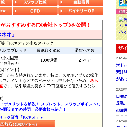
読者がおすすめするFX会社トップ3を公開！
Xネオ」
証券「FXネオ」の主なスペック
ザイ
ドル スプレッド
最低取引単位
通貨ペア数
ips原則固定
2026
1000通貨
24ペア
7時・例外あり)
米ドル
めポイント】
安は終
ダーから支持されています。特に、スマホアプリの操作
があ
ップポイントなどのスペック面も申し分ないため、
あら
座
です。取引環境の良さをFX口座選びで優先するなら、
2026
口先
事】
反発
ト・デメリットを解説！ スプレッド、スワップポイントな
座開設までの時間、必要書類も紹介！
の雇
リック証券「FXネオ」▼
2026