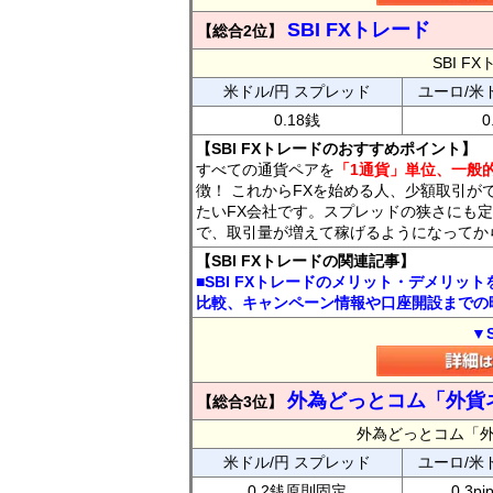
SBI FXトレード
【総合2位】
SBI 
米ドル/円 スプレッド
ユーロ/米
0.18銭
0
【SBI FXトレードのおすすめポイント】
すべての通貨ペアを
「1通貨」単位、一般的
徴！ これからFXを始める人、少額取引が
たいFX会社です。スプレッドの狭さにも定
で、取引量が増えて稼げるようになってか
【SBI FXトレードの関連記事】
■SBI FXトレードのメリット・デメリッ
比較、キャンペーン情報や口座開設までの
▼
外為どっとコム「外貨
【総合3位】
外為どっとコム「
米ドル/円 スプレッド
ユーロ/米
0.2銭原則固定
0.3p