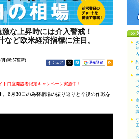
急激な上昇時には介入警戒！
計など欧米経済指標に注目。
(月)08:57更新)
シェア
優先登録
イト口座開設者限定キャンペーン実施中！
す。6月30日の為替相場の振り返りと今後の作戦を