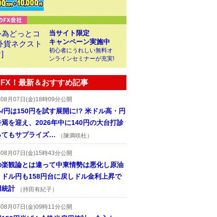
当サイト限定
キャンペーン実施中
初心者にうれしい無料オ
ンラインセミナーが充実!
FX！最新＆おすすめ記事
年08月07日(金)18時09分公開
/円は150円を試す展開に!? 米ドル高・円
焉を迎え、2026年中に140円の大台打診
ってもサプライズ…
（陳満咲杜）
年08月07日(金)15時43分公開
の楽観論とは違って中東情勢は悪化し原油
、ドル円も158円台に戻しドル金利上昇で
用統計
（持田有紀子）
年08月07日(金)09時11分公開