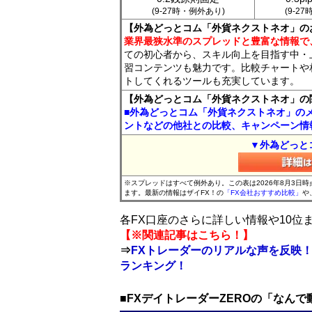
(9-27時・例外あり)
(9-2
【外為どっとコム「外貨ネクストネオ」の
業界最狭水準のスプレッドと豊富な情報で
ての初心者から、スキル向上を目指す中・
習コンテンツも魅力です。比較チャートや
トしてくれるツールも充実しています。
【外為どっとコム「外貨ネクストネオ」の
■外為どっとコム「外貨ネクストネオ」の
ントなどの他社との比較、キャンペーン情
▼外為どっと
※スプレッドはすべて例外あり。この表は2026年8月3日
ます。最新の情報はザイFX！の
「FX会社おすすめ比較」
や
各FX口座のさらに詳しい情報や10
【※関連記事はこちら！】
⇒
FXトレーダーのリアルな声を反映！
ランキング！
■FXデイトレーダーZEROの「なん