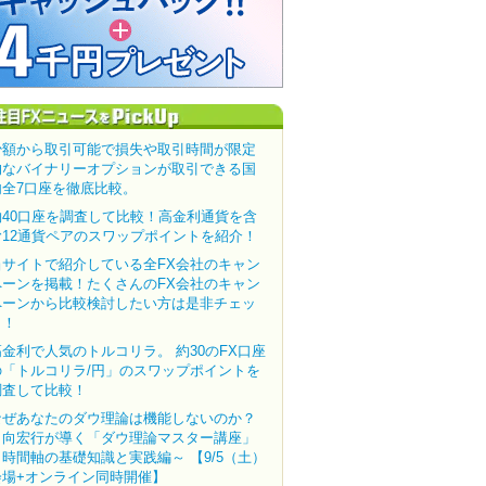
少額から取引可能で損失や取引時間が限定
的なバイナリーオプションが取引できる国
内全7口座を徹底比較。
約40口座を調査して比較！高金利通貨を含
む12通貨ペアのスワップポイントを紹介！
当サイトで紹介している全FX会社のキャン
ペーンを掲載！たくさんのFX会社のキャン
ペーンから比較検討したい方は是非チェッ
ク！
高金利で人気のトルコリラ。 約30のFX口座
の「トルコリラ/円」のスワップポイントを
調査して比較！
なぜあなたのダウ理論は機能しないのか？
田向宏行が導く「ダウ理論マスター講座」
～時間軸の基礎知識と実践編～ 【9/5（土）
会場+オンライン同時開催】