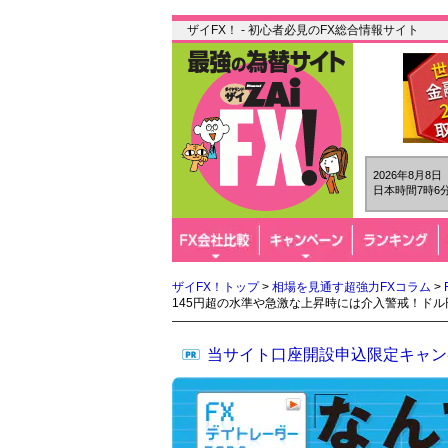
ザイFX！ - 初心者必見のFX総合情報サイト
2026年8月8
日本時間7時6分
ザイFX！トップ
>
相場を見通す超強力FXコラム
>
145円超の水準や急激な上昇時には介入警戒！ド
当サイト口座開設申込限定キャン