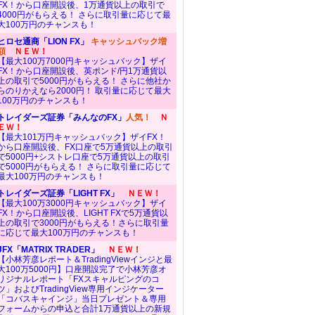
FX！から口座開設後、1万通貨以上の取引で
4000円がもらえる！ さらに取引量に応じて最
大100万円のチャンスも！
ヒロセ通商「LION FX」
キャッシュバック増
額
ＮＥＷ！
【最大100万7000円キャッシュバック】ザイ
FX！から口座開設後、英ポンド/円1万通貨以
上の取引で5000円がもらえる！ さらに他社か
らのりかえなら2000円！ 取引量に応じて最大
100万円のチャンスも！
トレイダーズ証券「みんなのFX」
人気！
Ｎ
ＥＷ！
【最大101万円キャッシュバック】ザイFX！
から口座開設後、FX口座で5万通貨以上の取引
で5000円+シストレ口座で5万通貨以上の取引
で5000円がもらえる！ さらに取引量に応じて
最大100万円のチャンスも！
トレイダーズ証券「LIGHT FX」
ＮＥＷ！
【最大100万3000円キャッシュバック】ザイ
FX！から口座開設後、LIGHT FXで5万通貨以
上の取引で3000円がもらえる！さらに取引量
に応じて最大100万円のチャンスも！
JFX「MATRIX TRADER」
ＮＥＷ！
【小林芳彦レポート＆TradingViewインジと最
大100万5000円】口座開設完了で小林芳彦オ
リジナルレポート「FXスキャルピングのコ
ツ」およびTradingView専用インジケーター
「コバスキャインジ」当日プレゼント＆専用
フォームからの申込と合計1万通貨以上の新規