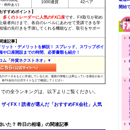
1000通貨
42ペア
7時・例外あり)
開始
おすすめポイント】
、多くのトレーダーに人気のFX口座
です。FX取引が初め
上級者向けまで、各自のレベルにあわせて受講できる学
相場の先行きを予測してくれる機能など、取引をサポー
関連記事】
メリット・デメリットを解説！ スプレッド、スワップポイ
報や口座開設までの時間、必要書類も紹介！
コム「外貨ネクストネオ」▼
時点のデータをもとに作成しているため、最新の情報とは異なっている場合があり
、各FX会社の公式サイトなどで確認してください
位までの全ランキングは、以下よりご覧ください。
 ザイFX！読者が選んだ「おすすめFX会社」人気
で動いた？ 昨日の相場」の関連記事