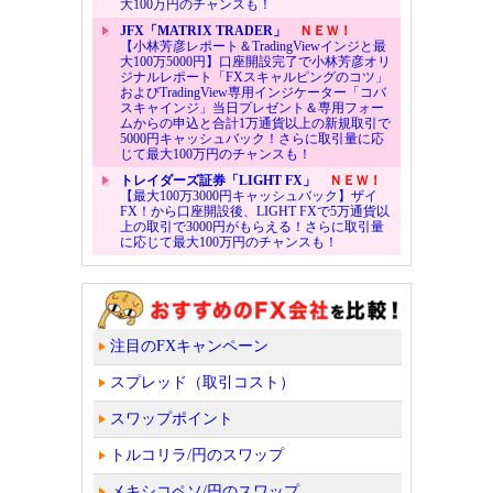
大100万円のチャンスも！
JFX「MATRIX TRADER」
ＮＥＷ！
【小林芳彦レポート＆TradingViewインジと最
大100万5000円】口座開設完了で小林芳彦オリ
ジナルレポート「FXスキャルピングのコツ」
およびTradingView専用インジケーター「コバ
スキャインジ」当日プレゼント＆専用フォー
ムからの申込と合計1万通貨以上の新規取引で
5000円キャッシュバック！さらに取引量に応
じて最大100万円のチャンスも！
トレイダーズ証券「LIGHT FX」
ＮＥＷ！
【最大100万3000円キャッシュバック】ザイ
FX！から口座開設後、LIGHT FXで5万通貨以
上の取引で3000円がもらえる！さらに取引量
に応じて最大100万円のチャンスも！
注目のFXキャンペーン
スプレッド（取引コスト）
スワップポイント
トルコリラ/円のスワップ
メキシコペソ/円のスワップ