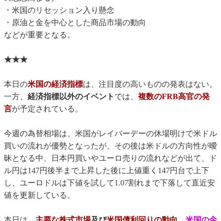
・米国のリセッション入り懸念
・原油と金を中心とした商品市場の動向
などが重要となる。
★★★
本日の
米国の経済指標
は、注目度の高いものの発表はない。
一方、
経済指標以外のイベント
では、
複数のFRB高官の発
言
が予定されている。
今週の為替相場は、米国がレイバーデーの休場明けで米ドル
買いの流れが優勢となったが、その後は米ドルの方向性が曖
昧となる中、日本円買いやユーロ売りの流れなどが出て、ド
ル円は147円後半まで上昇した後に上値重く147円台で上下
し、ユーロドルは下値を試して1.07割れまで下落して直近安
値を更新している。
本日は、
主要な株式市場
及び
米国債利回りの動向
、
米国の金