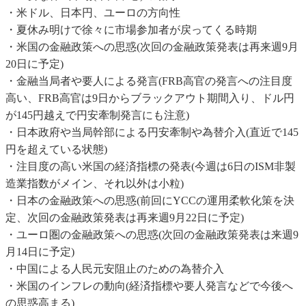
・米ドル、日本円、ユーロの方向性
・夏休み明けで徐々に市場参加者が戻ってくる時期
・米国の金融政策への思惑(次回の金融政策発表は再来週9月
20日に予定)
・金融当局者や要人による発言(FRB高官の発言への注目度
高い、FRB高官は9日からブラックアウト期間入り、ドル円
が145円越えで円安牽制発言にも注意)
・日本政府や当局幹部による円安牽制や為替介入(直近で145
円を超えている状態)
・注目度の高い米国の経済指標の発表(今週は6日のISM非製
造業指数がメイン、それ以外は小粒)
・日本の金融政策への思惑(前回にYCCの運用柔軟化策を決
定、次回の金融政策発表は再来週9月22日に予定)
・ユーロ圏の金融政策への思惑(次回の金融政策発表は来週9
月14日に予定)
・中国による人民元安阻止のための為替介入
・米国のインフレの動向(経済指標や要人発言などで今後へ
の思惑高まる)