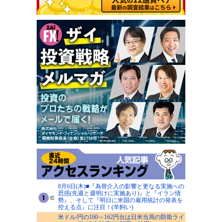
8月6日(木)■『為替介入の影響と更なる実施への
思惑(先週と週明けに実施あり)』と『イラン情
勢』、そして『明日に米国の雇用統計の発表を
控える点』に注目！(羊飼い)
米ドル/円の160～162円台は日米当局の防衛ライ