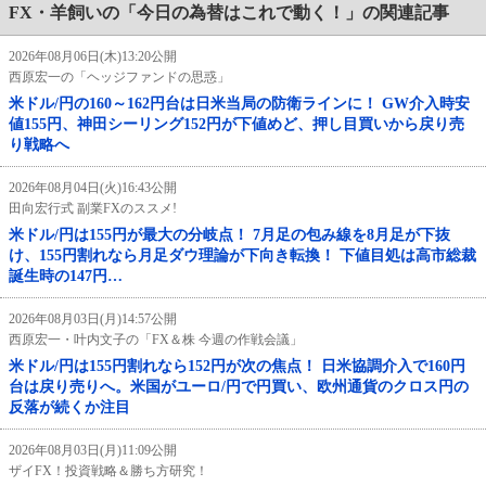
FX・羊飼いの「今日の為替はこれで動く！」の関連記事
2026年08月06日(木)13:20公開
西原宏一の「ヘッジファンドの思惑」
米ドル/円の160～162円台は日米当局の防衛ラインに！ GW介入時安
値155円、神田シーリング152円が下値めど、押し目買いから戻り売
り戦略へ
2026年08月04日(火)16:43公開
田向宏行式 副業FXのススメ!
米ドル/円は155円が最大の分岐点！ 7月足の包み線を8月足が下抜
け、155円割れなら月足ダウ理論が下向き転換！ 下値目処は高市総裁
誕生時の147円…
2026年08月03日(月)14:57公開
西原宏一・叶内文子の「FX＆株 今週の作戦会議」
米ドル/円は155円割れなら152円が次の焦点！ 日米協調介入で160円
台は戻り売りへ。米国がユーロ/円で円買い、欧州通貨のクロス円の
反落が続くか注目
2026年08月03日(月)11:09公開
ザイFX！投資戦略＆勝ち方研究！