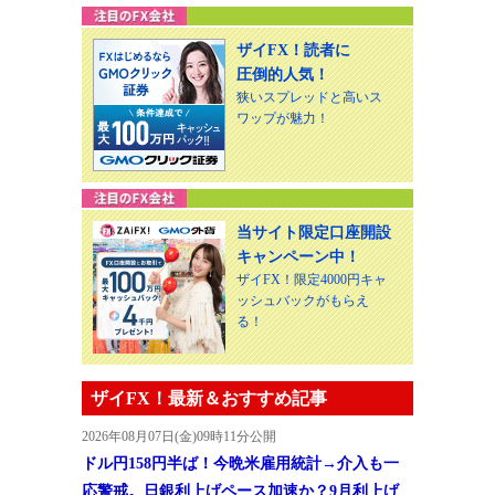
ザイFX！読者に
圧倒的人気！
狭いスプレッドと高いス
ワップが魅力！
当サイト限定口座開設
キャンペーン中！
ザイFX！限定4000円キャ
ッシュバックがもらえ
る！
ザイFX！最新＆おすすめ記事
2026年08月07日(金)09時11分公開
ドル円158円半ば！今晩米雇用統計→介入も一
応警戒。日銀利上げペース加速か？9月利上げ