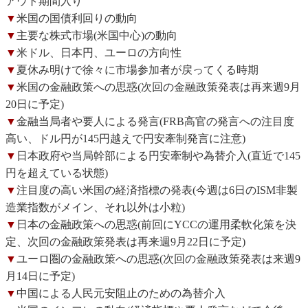
アウト期間入り
▼
米国の国債利回りの動向
▼
主要な株式市場(米国中心)の動向
▼
米ドル、日本円、ユーロの方向性
▼
夏休み明けで徐々に市場参加者が戻ってくる時期
▼
米国の金融政策への思惑(次回の金融政策発表は再来週9月
20日に予定)
▼
金融当局者や要人による発言(FRB高官の発言への注目度
高い、ドル円が145円越えで円安牽制発言に注意)
▼
日本政府や当局幹部による円安牽制や為替介入(直近で145
円を超えている状態)
▼
注目度の高い米国の経済指標の発表(今週は6日のISM非製
造業指数がメイン、それ以外は小粒)
▼
日本の金融政策への思惑(前回にYCCの運用柔軟化策を決
定、次回の金融政策発表は再来週9月22日に予定)
▼
ユーロ圏の金融政策への思惑(次回の金融政策発表は来週9
月14日に予定)
▼
中国による人民元安阻止のための為替介入