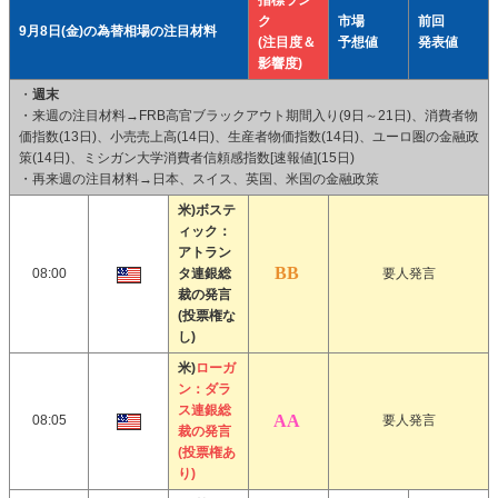
指標ラン
ク
市場
前回
9月8日(金)の為替相場の注目材料
(注目度＆
予想値
発表値
影響度)
・
週末
・来週の注目材料→FRB高官ブラックアウト期間入り(9日～21日)、消費者物
価指数(13日)、小売売上高(14日)、生産者物価指数(14日)、ユーロ圏の金融政
策(14日)、ミシガン大学消費者信頼感指数[速報値](15日)
・再来週の注目材料→日本、スイス、英国、米国の金融政策
米)ボステ
ィック：
アトラン
08:00
タ連銀総
要人発言
裁の発言
(投票権な
し)
米)
ローガ
ン：ダラ
ス連銀総
08:05
要人発言
裁の発言
(投票権あ
り)