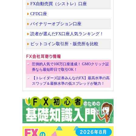
FX自動売買（シストレ）口座
CFD口座
バイナリーオプション口座
読者が選んだFX口座人気ランキング！
ビットコイン取引所・販売所を比較
圧倒的人気で100万口座達成！ GMOクリック証
券なら最短即日で取引OK！
【トレイダーズ証券みんなのFX】最高水準の高
スワップ＆最狭水準の低スプレッドが魅力！