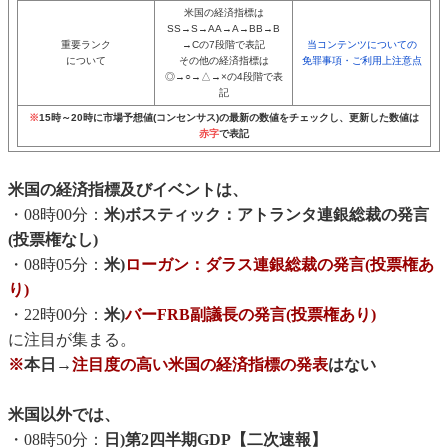
米国の経済指標は
SS→S→AA→A→BB→B
重要ランク
→Cの7段階で表記
当コンテンツについての
について
その他の経済指標は
免罪事項・ご利用上注意点
◎→○→△→×の4段階で表
記
※
15時～20時に市場予想値(コンセンサス)の最新の数値をチェックし、更新した数値は
赤字
で表記
米国の経済指標及びイベントは、
・08時00分：
米)ボスティック：アトランタ連銀総裁の発言
(投票権なし)
・08時05分：
米)
ローガン：ダラス連銀総裁の発言(投票権あ
り)
・22時00分：
米)
バーFRB副議長の発言(投票権あり)
に注目が集まる。
※
本日→
注目度の高い米国の経済指標の発表
はない
米国以外では、
・08時50分：
日)第2四半期GDP【二次速報】