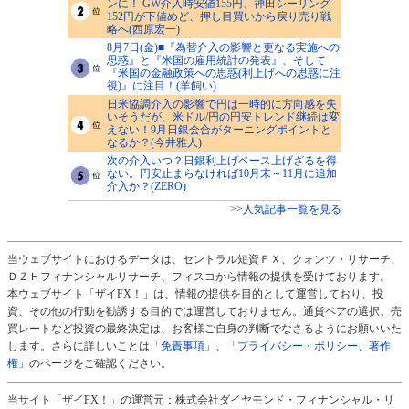
ンに！ GW介入時安値155円、神田シーリング
152円が下値めど、押し目買いから戻り売り戦
略へ(西原宏一)
8月7日(金)■『為替介入の影響と更なる実施への
思惑』と『米国の雇用統計の発表』、そして
『米国の金融政策への思惑(利上げへの思惑に注
視)』に注目！(羊飼い)
日米協調介入の影響で円は一時的に方向感を失
いそうだが、米ドル/円の円安トレンド継続は変
えない！9月日銀会合がターニングポイントと
なるか？(今井雅人)
次の介入いつ？日銀利上げペース上げざるを得
ない。円安止まらなければ10月末～11月に追加
介入か？(ZERO)
>>人気記事一覧を見る
当ウェブサイトにおけるデータは、セントラル短資ＦＸ、クォンツ・リサーチ、
ＤＺＨフィナンシャルリサーチ、フィスコから情報の提供を受けております。
本ウェブサイト「ザイFX！」は、情報の提供を目的として運営しており、投
資、その他の行動を勧誘する目的では運営しておりません。通貨ペアの選択、売
買レートなど投資の最終決定は、お客様ご自身の判断でなさるようにお願いいた
します。さらに詳しいことは
「免責事項」
、
「プライバシー・ポリシー、著作
権」
のページをご確認ください。
当サイト「ザイFX！」の運営元：株式会社ダイヤモンド・フィナンシャル・リ