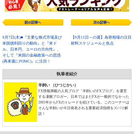
9月7日(木)■『主要な株式市場及び
【9月11日～の週】為替相場の注目
米国債利回りの動向』と『米ド
材料スケジュールと焦点
ル、日本円、ユーロの方向性』、
そして『米国の金融政策への思惑
(再来週にFOMC)』に注目！
執筆者紹介
羊飼い （ひつじかい）
FX情報満載の人気ブログ「羊飼いのFXブログ」を運営
する凄腕ブロガー。日本ではまだFXが一般的でなかった
2001年からFXのトレードを続けている。このコーナーは
そんな羊飼いが今日発表される重要経済指標をズバリ解
説！