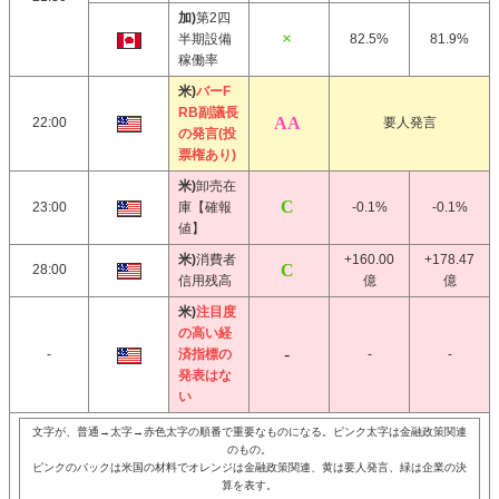
加)
第2四
半期設備
82.5%
81.9%
稼働率
米)
バーF
RB副議長
22:00
要人発言
の発言(投
票権あり)
米)
卸売在
23:00
庫【確報
-0.1%
-0.1%
値】
米)
消費者
+160.00
+178.47
28:00
信用残高
億
億
米)
注目度
の高い経
-
済指標の
-
-
発表はな
い
文字が、普通→太字→赤色太字の順番で重要なものになる。ピンク太字は金融政策関連
のもの。
ピンクのバックは米国の材料でオレンジは金融政策関連、黄は要人発言、緑は企業の決
算を表す。