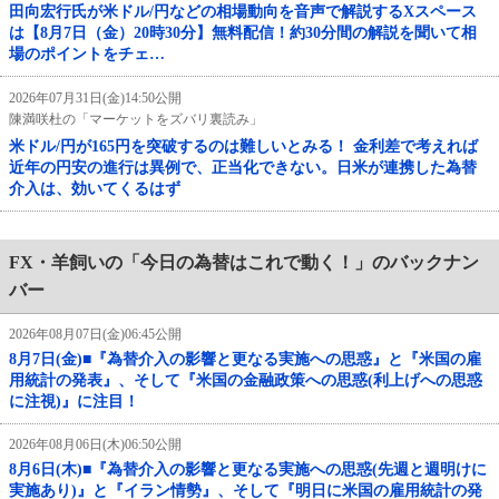
田向宏行氏が米ドル/円などの相場動向を音声で解説するXスペース
は【8月7日（金）20時30分】無料配信！約30分間の解説を聞いて相
場のポイントをチェ…
2026年07月31日(金)14:50公開
陳満咲杜の「マーケットをズバリ裏読み」
米ドル/円が165円を突破するのは難しいとみる！ 金利差で考えれば
近年の円安の進行は異例で、正当化できない。日米が連携した為替
介入は、効いてくるはず
FX・羊飼いの「今日の為替はこれで動く！」のバックナン
バー
2026年08月07日(金)06:45公開
8月7日(金)■『為替介入の影響と更なる実施への思惑』と『米国の雇
用統計の発表』、そして『米国の金融政策への思惑(利上げへの思惑
に注視)』に注目！
2026年08月06日(木)06:50公開
8月6日(木)■『為替介入の影響と更なる実施への思惑(先週と週明けに
実施あり)』と『イラン情勢』、そして『明日に米国の雇用統計の発