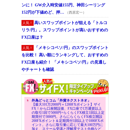
ンに！ GW介入時安値155円、神田シーリング
152円が下値めど、押…
（西原宏一）
高いスワップポイントが狙える「トルコ
人気！
リラ/円」。スワップポイントが高いおすすめの
FX口座は？
「メキシコペソ/円」のスワップポイント
人気！
を比較！ 高い順にランキングして、おすすめの
FX口座も紹介！ 「メキシコペソ/円」の見通し
やチャートも確認
外為どっとコム「外貨ネクストネオ」
【最大101万2000円＋1200FXポイント】ザイ
FX！から口座開設後、FX口座で1万通貨以上
の取引1回で5000円+らくらくFX積立1回以上定
期買付で3000円。さらにらくらくFX積立開設
200FXポイント＆定期買付1回以上で1000FXポ
イント。さらに取引量に応じて最大100万円に
加え、スクール受講と理解度テスト合格など