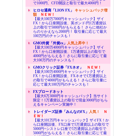
で1000円、CFD開設と取引で最大4000円！
ヒロセ通商「LION FX」
キャッシュバック増
額
ＮＥＷ！
【最大100万7000円キャッシュバック】ザイ
FX！から口座開設後、英ポンド/円1万通貨以
上の取引で5000円がもらえる！ さらに他社か
らのりかえなら2000円！ 取引量に応じて最大
100万円のチャンスも！
GMO外貨「外貨ex」
人気上昇中！
【最大100万4000円キャッシュバック】ザイ
FX！から口座開設後、1万通貨以上の取引で
4000円がもらえる！ さらに取引量に応じて最
大100万円のチャンスも！
GMOクリック証券「FXネオ」
ＮＥＷ！
【最大100万4000円キャッシュバック】ザイ
FX！から口座開設後、FXネオで1万通貨以上
の取引で4000円がもらえる！ さらに取引量に
応じて最大100万円のチャンスも！
FXブロードネット
【最大6万3000円キャッシュバック】当サイト
限定！1万通貨以上の取引で現金3000円がもら
えるキャンペーン実施中！
トレイダーズ証券「みんなのFX」
人気！
Ｎ
ＥＷ！
【最大101万円キャッシュバック】ザイFX！か
ら口座開設後、FX口座で5万通貨以上の取引で
5000円+シストレ口座で5万通貨以上の取引で
5000円がもらえる！ さらに取引量に応じて最