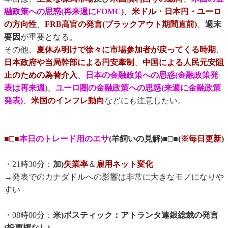
融政策への思惑(再来週にFOMC)
、
米ドル・日本円・ユーロ
の方向性
、
FRB高官の発言(ブラックアウト期間直前)
、
週末
要因
が重要となる。
その他、
夏休み明けで徐々に市場参加者が戻ってくる時期
、
日本政府や当局幹部による円安牽制
、
中国による人民元安阻
止のための為替介入
、
日本の金融政策への思惑(金融政策発
表は再来週)
、
ユーロ圏の金融政策への思惑(来週に金融政策
発表)
、
米国のインフレ動向
などにも注意したい。
■□■
本日のトレード用のエサ
(羊飼いの見解)■□■(
※毎日更新
)
・21時30分：
加)
失業率
＆
雇用ネット変化
→発表でのカナダドルへの影響は非常に大きなモノになりや
すい
・08時00分：
米)ボスティック：アトランタ連銀総裁の発言
(投票権なし)