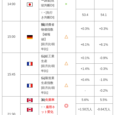
ー調査[現
14:00
状判断DI]
↑・
[先行
53.4
54.1
き判断DI]
独)
消費者
+0.3%
+0.3%
物価指数
【確報
15:00
値】
[前月比/前
+6.1%
+6.1%
年比]
仏)
鉱工業
+0.1%
-0.9%
生産
[前月比/前
+1.4%
-0.3%
年比]
15:45
仏)
製造業
+0.4%
-1.0%
生産指数
[前月比/前
-
-0.2%
年比]
加)
失業率
5.6%
5.5%
↑・
雇用ネ
+1.50万人
-0.64万人
ット変化
21:30