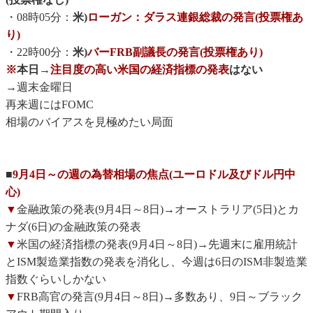
・08時05分：
米)
ローガン：ダラス連銀総裁の発言(投票権あ
り)
・22時00分：
米)
バーFRB副議長の発言(投票権あり)
※
本日→
注目度の高い米国の経済指標の発表
はない
→週末金曜日
再来週にはFOMC
相場のバイアスを見極めたい局面
■
9月4日～の週の為替相場の焦点(ユーロドル及びドル円中
心)
▼
金融政策の発表(9月4日～8日)→オーストラリア(5日)とカ
ナダ(6日)の金融政策の発表
▼
米国の経済指標の発表(9月4日～8日)→先週末に雇用統計
とISM製造業指数の発表を消化し、今週は6日のISM非製造業
指数ぐらいしかない
▼
FRB高官の発言(9月4日～8日)→多数あり、9日～ブラック