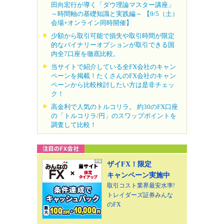
田向宏行が導く「ダウ理論マスター講座」
～時間軸の基礎知識と実践編～ 【9/5（土）
会場+オンライン同時開催】
少額から取引可能で損失や取引時間が限定
的なバイナリーオプションが取引できる国
内全7口座を徹底比較。
当サイトで紹介している全FX会社のキャン
ペーンを掲載！たくさんのFX会社のキャン
ペーンから比較検討したい方は是非チェッ
ク！
高金利で人気のトルコリラ。 約30のFX口座
の「トルコリラ/円」のスワップポイントを
調査して比較！
ザイFX！限定
キャンペーン実施中
取引コスト業界最安水準!
トレイダーズ証券みんな
のFX