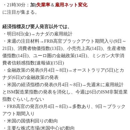
・21時30分：
加)
失業率
＆
雇用ネット変化
に注目が集まる。
経済指標及び要人発言以外では、
・明日8日(金)→カナダの雇用統計
・来週の注目材料→FRB高官ブラックアウト期間入り(9日～
21日)、消費者物価指数(13日)、小売売上高(14日)、生産者物
価指数(14日)、ユーロ圏の金融政策(14日)、ミシガン大学消
費者信頼感指数[速報値](15日)
・金融政策の発表(9月4日～8日)→オーストラリア(5日)とカ
ナダ(6日)の金融政策の発表
・米国の経済指標の発表(9月4日～8日)→先週末に雇用統計
とISM製造業指数の発表を消化し、今週は6日のISM非製造業
指数ぐらいしかない
・FRB高官の発言(9月4日～8日)→多数あり、9日～ブラック
アウト期間入り
・米国の国債利回りの動向
・主要な株式市場(米国中心)の動向