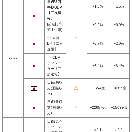
日)第2四
+1.3%
+1.5%
半期GDP
【二次速
報】
[前期比/前
+5.5%
+6.0%
期比年率]
↑・
名目G
DP【二次
+2.7%
+2.9%
速報】
08:50
↑・
GDP
デフレー
+3.4%
+3.4%
ター【二
次速報】
日)
貿易収
支(国際収
+1654億
+3287億
支)
日)
経常収
支(国際収
+22957億
+15088億
支)
日)
景気ウ
ォッチャ
54.4
54.4