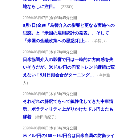
地ならしに注目。
（ZERO）
2026年08月07日(金)06時45分公開
8月7日(金)■『為替介入の影響と更なる実施への
思惑』と『米国の雇用統計の発表』、そして
『米国の金融政策への思惑(利上…
（羊飼い）
2026年08月06日(木)17時00分公開
日米協調介入の影響で円は一時的に方向感を失
いそうだが、米ドル/円の円安トレンド継続は変
えない！9月日銀会合がターニング…
（今井雅
人）
2026年08月06日(木)15時29分公開
それぞれの解釈でもって鎮静化してきた中東情
勢、ボラティリティ上がりかけたドル円またも
膠着
（持田有紀子）
2026年08月06日(木)13時20分公開
米ドル/円の160～162円台は日米当局の防衛ライ