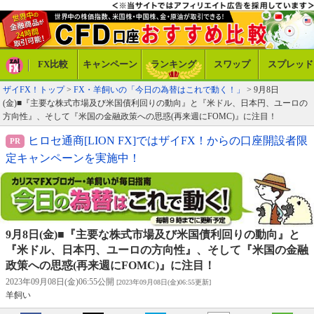
FX比較
キャンペーン
ランキング
スワップ
スプレッド
ザイFX！トップ
>
FX・羊飼いの「今日の為替はこれで動く！」
> 9月8日
(金)■『主要な株式市場及び米国債利回りの動向』と『米ドル、日本円、ユーロの
方向性』、そして『米国の金融政策への思惑(再来週にFOMC)』に注目！
ヒロセ通商[LION FX]ではザイFX！からの口座開設者限
定キャンペーンを実施中！
9月8日(金)■『主要な株式市場及び米国債利回りの動向』と
『米ドル、日本円、ユーロの方向性』、そして『米国の金融
政策への思惑(再来週にFOMC)』に注目！
2023年09月08日(金)06:55公開
[2023年09月08日(金)06:55更新]
羊飼い