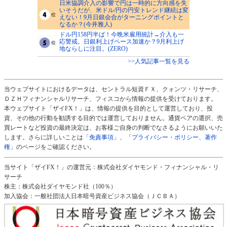
日米協調介入の影響で円は一時的に方向感を失
いそうだが、米ドル/円の円安トレンド継続は変
えない！9月日銀会合がターニングポイントと
なるか？(今井雅人)
ドル円158円半ば！今晩米雇用統計→介入も一
応警戒。日銀利上げペース加速か？9月利上げ
地ならしに注目。(ZERO)
>>人気記事一覧を見る
当ウェブサイトにおけるデータは、セントラル短資ＦＸ、クォンツ・リサーチ、
ＤＺＨフィナンシャルリサーチ、フィスコから情報の提供を受けております。
本ウェブサイト「ザイFX！」は、情報の提供を目的として運営しており、投
資、その他の行動を勧誘する目的では運営しておりません。通貨ペアの選択、売
買レートなど投資の最終決定は、お客様ご自身の判断でなさるようにお願いいた
します。さらに詳しいことは
「免責事項」
、
「プライバシー・ポリシー、著作
権」
のページをご確認ください。
当サイト「ザイFX！」の運営元：株式会社ダイヤモンド・フィナンシャル・リ
サーチ
株主：株式会社ダイヤモンド社（100％）
加入協会：一般社団法人日本暗号資産ビジネス協会（ＪＣＢＡ）