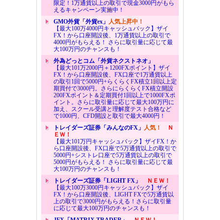
限定！1万通貨以上の取引で現金3000円がもら
えるキャンペーン実施中！
GMO外貨「外貨ex」
人気上昇中！
【最大100万4000円キャッシュバック】ザイ
FX！から口座開設後、1万通貨以上の取引で
4000円がもらえる！ さらに取引量に応じて最
大100万円のチャンスも！
外為どっとコム「外貨ネクストネオ」
【最大101万2000円＋1200FXポイント】ザイ
FX！から口座開設後、FX口座で1万通貨以上
の取引1回で5000円+らくらくFX積立1回以上定
期買付で3000円。さらにらくらくFX積立開設
200FXポイント＆定期買付1回以上で1000FXポ
イント。さらに取引量に応じて最大100万円に
加え、スクール受講と理解度テスト合格など
で1000円、CFD開設と取引で最大4000円！
トレイダーズ証券「みんなのFX」
人気！
Ｎ
ＥＷ！
【最大101万円キャッシュバック】ザイFX！か
ら口座開設後、FX口座で5万通貨以上の取引で
5000円+シストレ口座で5万通貨以上の取引で
5000円がもらえる！ さらに取引量に応じて最
大100万円のチャンスも！
トレイダーズ証券「LIGHT FX」
ＮＥＷ！
【最大100万3000円キャッシュバック】ザイ
FX！から口座開設後、LIGHT FXで5万通貨以
上の取引で3000円がもらえる！さらに取引量
に応じて最大100万円のチャンスも！
JFX「MATRIX TRADER」
ＮＥＷ！