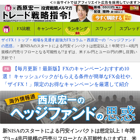
FX比較
キャンペーン
ランキング
スワップ
スプレッド
ザイFX！トップ
>
相場を見通す超強力FXコラム
>
西原宏一の「ヘッジファンド
の思惑」
> 新NISAのスタートによる円安インパクトは想定以上！年間で3～4兆円
規模の円売りフローとなる可能性も!?まずは、米ドル/円とユーロ/円の押し目買い
方針で！
【毎月更新！最新版】FXのキャンペーンおすすめ10
選！ キャッシュバックがもらえる条件が簡単なFX会社や、
「ザイFX！」限定のお得なキャンペーンを厳選して紹介
新NISAのスタートによる円安インパクトは想定以上！
年間
で3～4兆円規模の円売りフローとなる可能性も!?
まずは、米