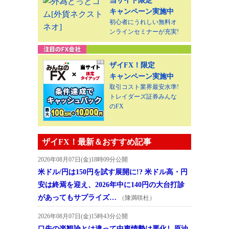
当サイト限定
キャンペーン実施中
初心者にうれしい無料オ
ンラインセミナーが充実!
ザイFX！限定
キャンペーン実施中
取引コスト業界最安水準!
トレイダーズ証券みんな
のFX
ザイFX！最新＆おすすめ記事
2026年08月07日(金)18時09分公開
米ドル/円は150円を試す展開に!? 米ドル高・円
安は終焉を迎え、2026年中に140円の大台打診
があってもサプライズ…
（陳満咲杜）
2026年08月07日(金)15時43分公開
口先の楽観論とは違って中東情勢は悪化し原油