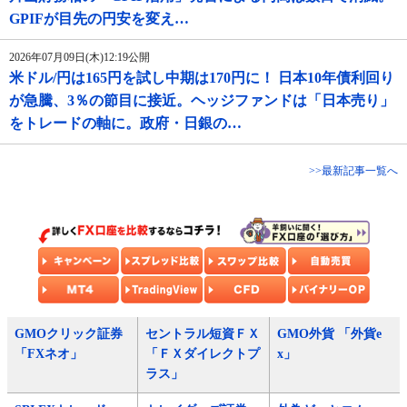
GPIFが目先の円安を変え…
2026年07月09日(木)12:19公開
米ドル/円は165円を試し中期は170円に！ 日本10年債利回り
が急騰、3％の節目に接近。ヘッジファンドは「日本売り」
をトレードの軸に。政府・日銀の…
>>最新記事一覧へ
GMOクリック証券
セントラル短資ＦＸ
GMO外貨 「外貨e
「FXネオ」
「ＦＸダイレクトプ
x」
ラス」