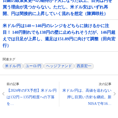
日銀の政策変更への期待が下火になった以上、目先は円を
買う理由が見つからない。ただし、米ドル安はいずれ再
開、円は間接的に上昇していく流れを想定（陳満咲杜）
米ドル/円は140～146円のレンジをどちらに抜けるかに注
目！ 140円割れでも138円の壁に止められそうだが、146円超
えでは日足が上昇し、週足は151.89円に向けて調整（田向宏
行）
関連タグ
米ドル/円
ユーロ/円
ヘッジファンド
西原宏一
前の記事
次の記事
【2024年のFX予想】米ドル/円
米ドル/円は、高値を追わない
は132円～135円程度への下落
押し目買い方針を継続。新
を…
NISAで年16…