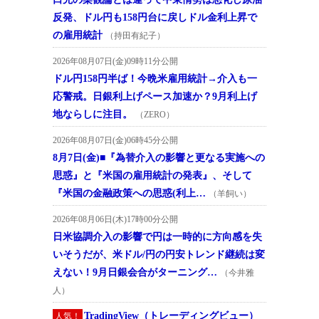
反発、ドル円も158円台に戻しドル金利上昇で
の雇用統計
（持田有紀子）
2026年08月07日(金)09時11分公開
ドル円158円半ば！今晩米雇用統計→介入も一
応警戒。日銀利上げペース加速か？9月利上げ
地ならしに注目。
（ZERO）
2026年08月07日(金)06時45分公開
8月7日(金)■『為替介入の影響と更なる実施への
思惑』と『米国の雇用統計の発表』、そして
『米国の金融政策への思惑(利上…
（羊飼い）
2026年08月06日(木)17時00分公開
日米協調介入の影響で円は一時的に方向感を失
いそうだが、米ドル/円の円安トレンド継続は変
えない！9月日銀会合がターニング…
（今井雅
人）
TradingView（トレーディングビュー）
人気！