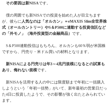
その要因は新NISA
です。
僕の周囲でも新NISAでの投資を始めた人が目立ちます
が、彼らに
人気なのは「オルカン」＝eMAXIS Slim全世界株
式（オールカントリー）やS＆P500に連動する投資信託など
の「外モノ」（海外投資型の金融商品）
です。
S＆P500連動投信はもちろん、オルカンも60％弱が米国株
ですから、円売り・米ドル買いの材料となります。
新NISAによる円売りは年3～4兆円規模になるとの試算も
あり、侮れない規模
です。
新NISAを活用する人の中には限度額まで年初に一括購入
しようという「年初一括勢」がいて、新年最初の営業日だっ
た4日に投資したようで、その影響が強く出たとみられてい
ます。