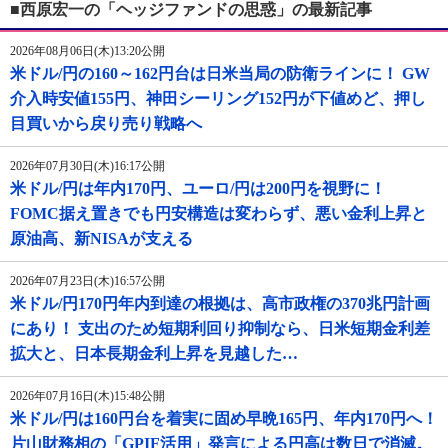
■西原宏一の「ヘッジファンドの思惑」の最新記事
2026年08月06日(木)13:20公開
米ドル/円の160～162円台は日米当局の防衛ラインに！ GW
介入時安値155円、神田シーリング152円が下値めど、押し
目買いから戻り売り戦略へ
2026年07月30日(木)16:17公開
米ドル/円は年内170円、ユーロ/円は200円を視野に！
FOMC据え置きでも円安構造は変わらず、悪い金利上昇と
原油高、新NISAが支える
2026年07月23日(木)16:57公開
米ドル/円170円年内到達の根拠は、高市政権の370兆円計画
にあり！ 支出のため短期利回り抑制なら、日米短期金利差
拡大と、日本長期金利上昇を見越した…
2026年07月16日(木)15:48公開
米ドル/円は160円台を着実に固め早晩165円、年内170円へ！
片山財務相の「GPIF活用」発言による円高は数日で消滅。