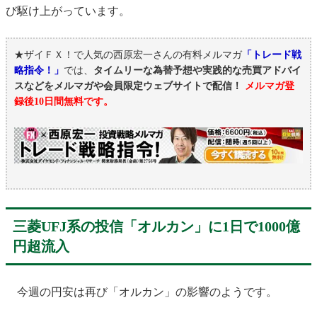
び駆け上がっています。
★ザイＦＸ！で人気の西原宏一さんの有料メルマガ
「トレード戦
略指令！」
では、
タイムリーな為替予想や実践的な売買アドバイ
スなどをメルマガや会員限定ウェブサイトで配信！
メルマガ登
録後10日間無料です。
三菱UFJ系の投信「オルカン」に1日で1000億
円超流入
今週の円安は再び「オルカン」の影響のようです。