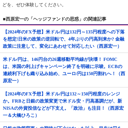
どを、ぜひ体験してください。
■西原宏一の「ヘッジファンドの思惑」の関連記事
【2024年のFX予想】米ドル/円は132円～135円程度への下落
を想定!日米の政策の逆回転で、4年ぶりの円高到来か? 金融
政策に注意して、変化にあわせて対応したい（西原宏一）
米ドル/円は、146円台の26週移動平均線が決壊！ FOMC
は、米国の利上げキャンペーン終了を明確に示唆。ECBの
連続利下げも織り込み始め、ユーロ/円は150円割れへ！（西
原宏一）
【2024年のFX予想】米ドル/円は132～150円程度のレンジ
か。FRBと日銀の政策変更で米ドル安・円高基調だが、新
NISAの外貨投信などが下支え。「政治」も注目！（西原宏
一＆大橋ひろこ）