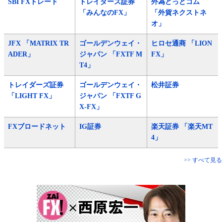
SBI FXトレード
トレイダーズ証券
外為どっとコム
「みんなのFX」
「外貨ネクストネ
オ」
JFX 「MATRIX TR
ゴールデンウェイ・
ヒロセ通商 「LION
ADER」
ジャパン 「FXTF M
FX」
T4」
トレイダーズ証券
ゴールデンウェイ・
松井証券
「LIGHT FX」
ジャパン 「FXTF G
X-FX」
FXブロードネット
IG証券
楽天証券 「楽天MT
4」
>> すべて見る