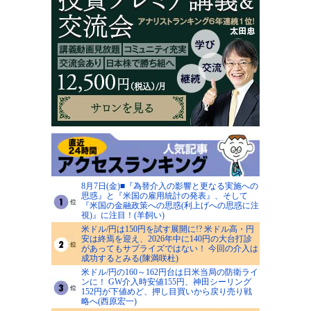
8月7日(金)■『為替介入の影響と更なる実施への
思惑』と『米国の雇用統計の発表』、そして
『米国の金融政策への思惑(利上げへの思惑に注
視)』に注目！(羊飼い)
米ドル/円は150円を試す展開に!? 米ドル高・円
安は終焉を迎え、2026年中に140円の大台打診
があってもサプライズではない！ 今回の介入は
成功するとみる(陳満咲杜)
米ドル/円の160～162円台は日米当局の防衛ライ
ンに！ GW介入時安値155円、神田シーリング
152円が下値めど、押し目買いから戻り売り戦
略へ(西原宏一)