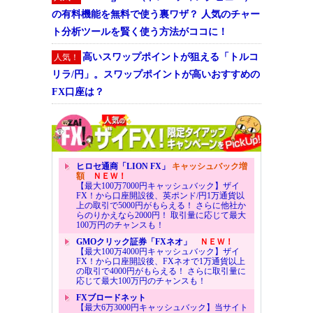
の有料機能を無料で使う裏ワザ？ 人気のチャー
ト分析ツールを賢く使う方法がココに！
高いスワップポイントが狙える「トルコ
人気！
リラ/円」。スワップポイントが高いおすすめの
FX口座は？
ヒロセ通商「LION FX」
キャッシュバック増
額
ＮＥＷ！
【最大100万7000円キャッシュバック】ザイ
FX！から口座開設後、英ポンド/円1万通貨以
上の取引で5000円がもらえる！ さらに他社か
らのりかえなら2000円！ 取引量に応じて最大
100万円のチャンスも！
GMOクリック証券「FXネオ」
ＮＥＷ！
【最大100万4000円キャッシュバック】ザイ
FX！から口座開設後、FXネオで1万通貨以上
の取引で4000円がもらえる！ さらに取引量に
応じて最大100万円のチャンスも！
FXブロードネット
【最大6万3000円キャッシュバック】当サイト