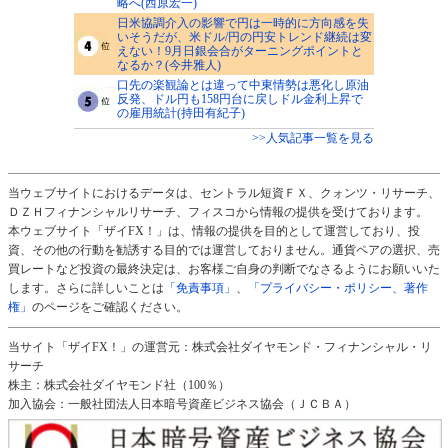
略へ(西原宏一)
日米協調介入の影響で円は一時的に方向感を失
いそうだが、米ドル/円の円安トレンド継続は変
えない！9月日銀会合がターニングポイントと
なるか？(今井雅人)
口先の楽観論とは違って中東情勢は悪化し原油
反発、ドル円も158円台に戻しドル金利上昇で
の雇用統計(持田有紀子)
>>人気記事一覧を見る
当ウェブサイトにおけるデータは、セントラル短資ＦＸ、クォンツ・リサーチ、
ＤＺＨフィナンシャルリサーチ、フィスコから情報の提供を受けております。
本ウェブサイト「ザイFX！」は、情報の提供を目的として運営しており、投
資、その他の行動を勧誘する目的では運営しておりません。通貨ペアの選択、売
買レートなど投資の最終決定は、お客様ご自身の判断でなさるようにお願いいた
します。さらに詳しいことは
「免責事項」
、
「プライバシー・ポリシー、著作
権」
のページをご確認ください。
当サイト「ザイFX！」の運営元：株式会社ダイヤモンド・フィナンシャル・リ
サーチ
株主：株式会社ダイヤモンド社（100％）
加入協会：一般社団法人日本暗号資産ビジネス協会（ＪＣＢＡ）