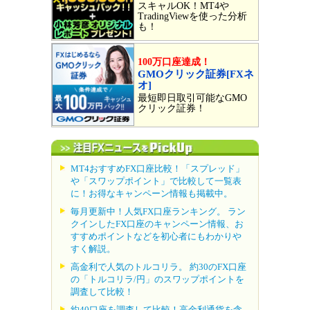
スキャルOK！MT4や
TradingViewを使った分析
も！
100万口座達成！
GMOクリック証券[FXネ
オ]
最短即日取引可能なGMO
クリック証券！
MT4おすすめFX口座比較！「スプレッド」
や「スワップポイント」で比較して一覧表
に！お得なキャンペーン情報も掲載中。
毎月更新中！人気FX口座ランキング。 ラン
クインしたFX口座のキャンペーン情報、お
すすめポイントなどを初心者にもわかりや
すく解説。
高金利で人気のトルコリラ。 約30のFX口座
の「トルコリラ/円」のスワップポイントを
調査して比較！
約40口座を調査して比較！高金利通貨を含