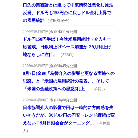
口先の楽観論とは違って中東情勢は悪化し原油
反発、ドル円も158円台に戻しドル金利上昇で
の雇用統計
（持田有紀子）
2026年08月07日(金)09時11分公開
ドル円158円半ば！今晩米雇用統計→介入も一
応警戒。日銀利上げペース加速か？9月利上げ
地ならしに注目。
（ZERO）
2026年08月07日(金)06時45分公開
8月7日(金)■『為替介入の影響と更なる実施への
思惑』と『米国の雇用統計の発表』、そして
『米国の金融政策への思惑(利上…
（羊飼い）
2026年08月06日(木)17時00分公開
日米協調介入の影響で円は一時的に方向感を失
いそうだが、米ドル/円の円安トレンド継続は変
えない！9月日銀会合がターニング…
（今井雅
人）