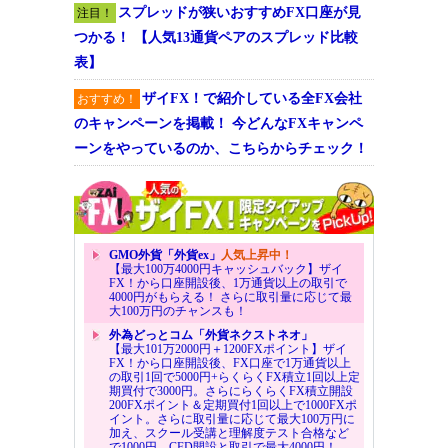
スプレッドが狭いおすすめFX口座が見
注目！
つかる！ 【人気13通貨ペアのスプレッド比較
表】
ザイFX！で紹介している全FX会社
おすすめ！
のキャンペーンを掲載！ 今どんなFXキャンペ
ーンをやっているのか、こちらからチェック！
GMO外貨「外貨ex」
人気上昇中！
【最大100万4000円キャッシュバック】ザイ
FX！から口座開設後、1万通貨以上の取引で
4000円がもらえる！ さらに取引量に応じて最
大100万円のチャンスも！
外為どっとコム「外貨ネクストネオ」
【最大101万2000円＋1200FXポイント】ザイ
FX！から口座開設後、FX口座で1万通貨以上
の取引1回で5000円+らくらくFX積立1回以上定
期買付で3000円。さらにらくらくFX積立開設
200FXポイント＆定期買付1回以上で1000FXポ
イント。さらに取引量に応じて最大100万円に
加え、スクール受講と理解度テスト合格など
で1000円、CFD開設と取引で最大4000円！