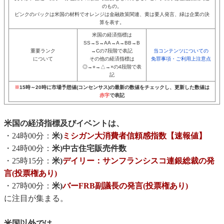
のもの。
ピンクのバックは米国の材料でオレンジは金融政策関連、黄は要人発言、緑は企業の決
算を表す。
米国の経済指標は
SS→S→AA→A→BB→B
重要ランク
→Cの7段階で表記
当コンテンツについての
について
その他の経済指標は
免罪事項・ご利用上注意点
◎→○→△→×の4段階で表
記
※
15時～20時に市場予想値(コンセンサス)の最新の数値をチェックし、更新した数値は
赤字
で表記
米国の経済指標及びイベントは、
・24時00分：
米)
ミシガン大消費者信頼感指数【速報値】
・24時00分：
米)中古住宅販売件数
・25時15分：
米)
デイリー：サンフランシスコ連銀総裁の発
言(投票権あり)
・27時00分：
米)
バーFRB副議長の発言(投票権あり)
に注目が集まる。
米国以外では、