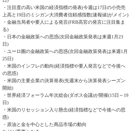
日)
・注目度の高い米国の経済指標の発表(今週は17日の小売売
上高と19日のミシガン大消費者信頼感指数[速報値]がメイン)
・金融当局者や要人による発言(FRB高官の発言に注目集ま
る)
・日本の金融政策への思惑(次回金融政策発表は来週1月23
日)
・ユーロ圏の金融政策への思惑(次回金融政策発表は来週1月
25日)
・米国のインフレの動向(経済指標や要人発言などで今後へ
の思惑)
・米国の主要企業の決算発表(先週末から決算発表シーズン
開始)
・世界経済フォーラム年次総会(ダボス会議)が開催(15日～19
日)
・米国のリセッション入り懸念(経済指標などで今後への思
惑)
・原油と金を中心とした商品市場の動向