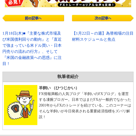
1月18日(木)■『主要な株式市場及
【1月22日～の週】為替相場の注目
び米国債利回りの動向』と『直近
材料スケジュールと焦点
で強まっている米ドル買い・日本
円売りの流れの行方』、そして
『米国の金融政策への思惑』に注
目！
執筆者紹介
羊飼い （ひつじかい）
FX情報満載の人気ブログ「羊飼いのFXブログ」を運営
する凄腕ブロガー。日本ではまだFXが一般的でなかった
2001年からFXのトレードを続けている。このコーナーは
そんな羊飼いが今日発表される重要経済指標をズバリ解
説！