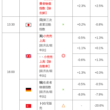
費者物価
+2.3%
+2.5%
指数【除
生鮮】
日)
第三次
13:30
産業活動
+0.2%
-0.8%
指数
英)
小売売
-0.5%
+1.3%
上高
[前月比/前
+1.1%
+0.1%
年比]
↑・
小売売
-0.6%
+1.3%
上高【除
自動車】
[前月比/前
16:00
+1.3%
+0.3%
年比]
独)
生産者
-0.5%
-0.5%
物価指数
[前月比/前
-8.0%
-7.9%
年比]
ト)
住宅販
-
-20.6%
売