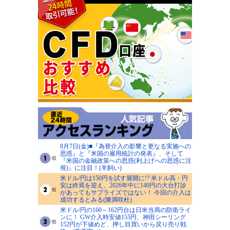
8月7日(金)■『為替介入の影響と更なる実施への
思惑』と『米国の雇用統計の発表』、そして
『米国の金融政策への思惑(利上げへの思惑に注
視)』に注目！(羊飼い)
米ドル/円は150円を試す展開に!? 米ドル高・円
安は終焉を迎え、2026年中に140円の大台打診
があってもサプライズではない！ 今回の介入は
成功するとみる(陳満咲杜)
米ドル/円の160～162円台は日米当局の防衛ライ
ンに！ GW介入時安値155円、神田シーリング
152円が下値めど、押し目買いから戻り売り戦