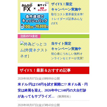
ザイFX！限定
キャンペーン実施中
取引コスト業界最安水準!
トレイダーズ証券みんな
のFX
当サイト限定
キャンペーン実施中
初心者にうれしい無料オ
ンラインセミナーが充実!
ザイFX！最新＆おすすめ記事
2026年08月07日(金)18時09分公開
米ドル/円は150円を試す展開に!? 米ドル高・円
安は終焉を迎え、2026年中に140円の大台打診
があってもサプライズ…
（陳満咲杜）
2026年08月07日(金)15時43分公開