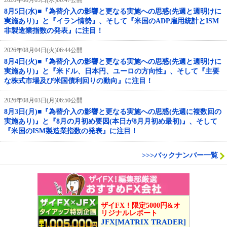
2026年08月05日(水)06:47公開
8月5日(水)■『為替介入の影響と更なる実施への思惑(先週と週明けに
実施あり)』と『イラン情勢』、そして『米国のADP雇用統計とISM
非製造業指数の発表』に注目！
2026年08月04日(火)06:44公開
8月4日(火)■『為替介入の影響と更なる実施への思惑(先週と週明けに
実施あり)』と『米ドル、日本円、ユーロの方向性』、そして『主要
な株式市場及び米国債利回りの動向』に注目！
2026年08月03日(月)06:50公開
8月3日(月)■『為替介入の影響と更なる実施への思惑(先週に複数回の
実施あり)』と『8月の月初め要因(本日が8月月初め最初)』、そして
『米国のISM製造業指数の発表』に注目！
>>>バックナンバー一覧
ザイFX！限定5000円&オ
リジナルレポート
JFX[MATRIX TRADER]