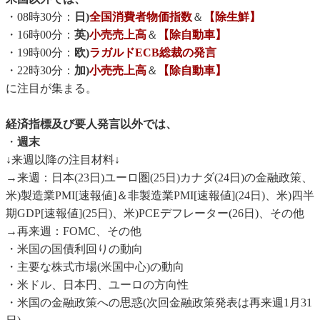
・08時30分：
日)
全国消費者物価指数
＆
【除生鮮】
・16時00分：
英)
小売売上高
＆
【除自動車】
・19時00分：
欧)
ラガルドECB総裁の発言
・22時30分：
加)
小売売上高
＆
【除自動車】
に注目が集まる。
経済指標及び要人発言以外では、
・
週末
↓来週以降の注目材料↓
→来週：日本(23日)ユーロ圏(25日)カナダ(24日)の金融政策、
米)製造業PMI[速報値]＆非製造業PMI[速報値](24日)、米)四半
期GDP[速報値](25日)、米)PCEデフレーター(26日)、その他
→再来週：FOMC、その他
・米国の国債利回りの動向
・主要な株式市場(米国中心)の動向
・米ドル、日本円、ユーロの方向性
・米国の金融政策への思惑(次回金融政策発表は再来週1月31