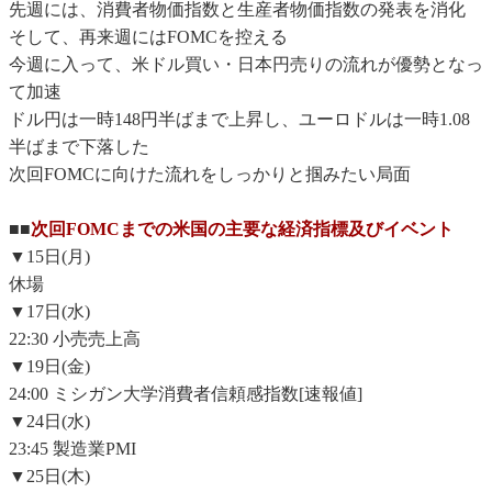
先週には、消費者物価指数と生産者物価指数の発表を消化
そして、再来週にはFOMCを控える
今週に入って、米ドル買い・日本円売りの流れが優勢となっ
て加速
ドル円は一時148円半ばまで上昇し、ユーロドルは一時1.08
半ばまで下落した
次回FOMCに向けた流れをしっかりと掴みたい局面
■■
次回FOMCまでの米国の主要な経済指標及びイベント
▼15日(月)
休場
▼17日(水)
22:30 小売売上高
▼19日(金)
24:00 ミシガン大学消費者信頼感指数[速報値]
▼24日(水)
23:45 製造業PMI
▼25日(木)