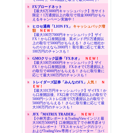
FXブロードネット
【最大6万3000円キャッシュバック】当サイト
限定！1万通貨以上の取引で現金3000円がもら
えるキャンペーン実施中！
ヒロセ通商「LION FX」
キャッシュバック増
額
ＮＥＷ！
【最大100万7000円キャッシュバック】ザイ
FX！から口座開設後、英ポンド/円1万通貨以
上の取引で5000円がもらえる！ さらに他社か
らのりかえなら2000円！ 取引量に応じて最大
100万円のチャンスも！
GMOクリック証券「FXネオ」
ＮＥＷ！
【最大100万4000円キャッシュバック】ザイ
FX！から口座開設後、FXネオで1万通貨以上
の取引で4000円がもらえる！ さらに取引量に
応じて最大100万円のチャンスも！
トレイダーズ証券「みんなのFX」
人気！
Ｎ
ＥＷ！
【最大101万円キャッシュバック】ザイFX！か
ら口座開設後、FX口座で5万通貨以上の取引で
5000円+シストレ口座で5万通貨以上の取引で
5000円がもらえる！ さらに取引量に応じて最
大100万円のチャンスも！
JFX「MATRIX TRADER」
ＮＥＷ！
【小林芳彦レポート＆TradingViewインジと最
大100万5000円】口座開設完了で小林芳彦オリ
ジナルレポート「FXスキャルピングのコツ」
およびTradingView専用インジケーター「コバ