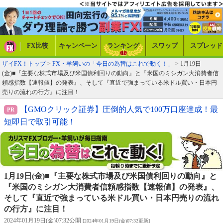
FX比較
キャンペーン
ランキング
スワップ
スプレッド
ザイFX！トップ
>
FX・羊飼いの「今日の為替はこれで動く！」
> 1月19日
(金)■『主要な株式市場及び米国債利回りの動向』と『米国のミシガン大消費者信
頼感指数【速報値】の発表』、そして『直近で強まっている米ドル買い・日本円
売りの流れの行方』に注目！
【GMOクリック証券】圧倒的人気で100万口座達成！最
短即日で取引可能！
1月19日(金)■『主要な株式市場及び米国債利回りの動向』と
『米国のミシガン大消費者信頼感指数【速報値】の発表』、
そして『直近で強まっている米ドル買い・日本円売りの流れ
の行方』に注目！
2024年01月19日(金)07:32公開
[2024年01月19日(金)07:32更新]