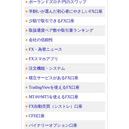
ポーランドズロチ/円のスワップ
羊飼いが選んだ初心者にやさしいFX口座
少額で取引できるFX口座
取扱通貨ペア数や取引量ランキング
会社の信頼性
FX・為替ニュース
FXスマホアプリ
注文機能・システム
積立サービスがあるFX口座
TradingViewを使えるFX口座
MT4やMT5を使えるFX口座
FX自動売買（シストレ）口座
CFD口座
バイナリーオプション口座