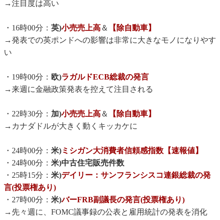
→注目度は高い
・16時00分：
英)
小売売上高
＆
【除自動車】
→発表での英ポンドへの影響は非常に大きなモノになりやす
い
・19時00分：
欧)
ラガルドECB総裁の発言
→来週に金融政策発表を控えて注目される
・22時30分：
加)
小売売上高
＆
【除自動車】
→カナダドルが大きく動くキッカケに
・24時00分：
米)
ミシガン大消費者信頼感指数【速報値】
・24時00分：
米)中古住宅販売件数
・25時15分：
米)
デイリー：サンフランシスコ連銀総裁の発
言(投票権あり)
・27時00分：
米)
バーFRB副議長の発言(投票権あり)
→先々週に、FOMC議事録の公表と雇用統計の発表を消化