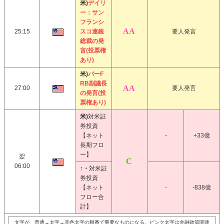
米)
デイリ
ー：サン
フランシ
25:15
スコ連銀
要人発言
総裁の発
言(投票権
あり)
米)
バーF
RB副議長
27:00
要人発言
の発言(投
票権あり)
米)
対米証
券投資
【ネット
-
+33億
長期フロ
ー】
翌
06:00
↑・
対米証
券投資
【ネット
-
-838億
フロー合
計】
文字が、普通→太字→赤色太字の順番で重要なものになる。ピンク太字は金融政策関連