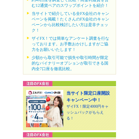
む12通貨ペアのスワップポイントを紹介！
当サイトで紹介している全FX会社のキャン
ペーンを掲載！たくさんのFX会社のキャン
ペーンから比較検討したい方は是非チェッ
ク！
ザイFX！では簡単なアンケート調査を行な
っております。お手数おかけしますがご協
力をお願いいたします！
少額から取引可能で損失や取引時間が限定
的なバイナリーオプションが取引できる国
内全7口座を徹底比較。
当サイト限定口座開設
キャンペーン中！
ザイFX！限定4000円キャ
ッシュバックがもらえ
る！