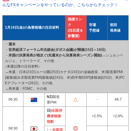
んなFXキャンペーンをやっているのか、こちらからチェック！
指標ラン
ク
市場
前回
1月19日(金)の為替相場の注目材料
(注目度＆
予想値
発表値
影響度)
・
週末
・
世界経済フォーラム年次総会(ダボス会議)が開催(15日～19日)
・
米国の決算発表が相次ぐ(先週末から決算発表シーズン開始)
→シュルンベ
ルジェ、トラベラーズ、その他
↓来週以降の注目材料↓
→来週：日本(23日)ユーロ圏(25日)カナダ(24日)の金融政策、米)製造業PMI
[速報値]＆非製造業PMI[速報値](24日)、米)四半期GDP[速報値](25日)、米)PC
Eデフレーター(26日)、その他
→再来週：FOMC、その他
NZ)
製造
06:30
-
46.7
業PMI
日)
全国消
費者物価
+2.5%
+2.8%
指数
08:30
↑・
全国消