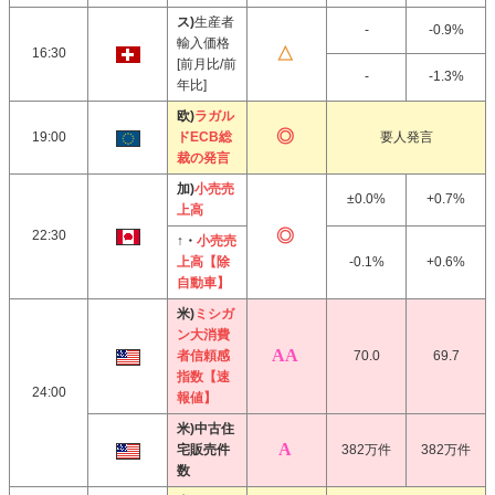
ス)
生産者
-
-0.9%
輸入価格
16:30
[前月比/前
-
-1.3%
年比]
欧)
ラガル
19:00
ドECB総
要人発言
裁の発言
加)
小売売
±0.0%
+0.7%
上高
22:30
↑・
小売売
上高【除
-0.1%
+0.6%
自動車】
米)
ミシガ
ン大消費
者信頼感
70.0
69.7
指数【速
24:00
報値】
米)中古住
宅販売件
382万件
382万件
数