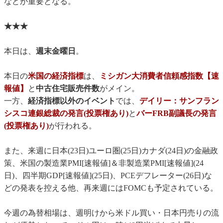
などが重要となる。
★★★
本日は、
週末金曜日
。
本日の
米国の経済指標
は、
ミシガン大消費者信頼感指数【速
報値】
と
中古住宅販売件数
がメイン。
一方、
経済指標以外のイベント
では、
デイリー：サンフラン
シスコ連銀総裁の発言(投票権あり)
と
バーFRB副議長の発言
(投票権あり)
が行われる。
また、来週に日本(23日)ユーロ圏(25日)カナダ(24日)の金融政
策、米国の製造業PMI[速報値]＆非製造業PMI[速報値](24
日)、四半期GDP[速報値](25日)、PCEデフレーター(26日)な
どの発表を控える他、再来週にはFOMCも予定されている。
今週の為替相場は、週明けから米ドル買い・日本円売りの流