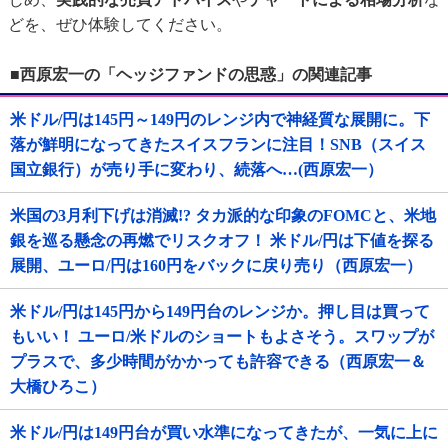
どを、ぜひ体験してください。
■西原宏一の「ヘッジファンドの思惑」の関連記事
米ドル/円は145円～149円のレンジ内で神経質な展開に。下
落が鮮明になってきたスイスフランに注目！SNB（スイス
国立銀行）が売り手に変わり、続落へ…(西原宏一）
米国の3月利下げは消滅!? タカ派的な印象のFOMCと、米地
銀を巡る懸念の再燃でリスクオフ！ 米ドル/円は下値を探る
展開、ユーロ/円は160円をバックに戻り売り（西原宏一）
米ドル/円は145円から149円台のレンジか。押し目は買って
もいい！ ユーロ/米ドルのショートもよさそう。スワップが
プラスで、多少時間がかかっても許容できる（西原宏一＆
大橋ひろこ）
米ドル/円は149円台が買い水準になってきたが、一気に上に