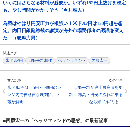
いくにはさらなる材料が必要か。いずれ152円上抜けを想定
も、少し時間がかかりそう（今井雅人）
為替はやはり円安圧力が根強い！米ドル/円は150円超を想
定。内田日銀副総裁の講演が海外市場関係者の認識を変え
た！（志摩力男）
関連タグ
米ドル/円
日経平均株価
ヘッジファンド
西原宏一
前の記事
次の記事
米ドル/円は145円～149円のレ
日経平均が史上最高値を更
ンジ内で神経質な展開に。下
新！ 株高・円安の流れに乗る
落が鮮明…
なら米ドル/円よ…
■西原宏一の「ヘッジファンドの思惑」の最新記事