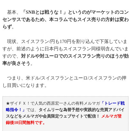
基本、
「SNBとは戦うな！」というのがマーケットのコン
センサスであるため、本コラムでもスイス売りの方針は変わ
らず
。
現状、スイスフラン/円も170円を割り込んで下落していま
すが、前述のように日本円もスイスフラン同様弱含んでいま
すので、
対ドルや対ユーロでのスイスフラン売りのほうが効
率が良さそう
。
つまり、米ドル/スイスフランとユーロ/スイスフランの押
し目買いになります。
★ザイＦＸ！で人気の西原宏一さんの有料メルマガ
「トレード戦
略指令！」
では、
タイムリーな為替予想や実践的な売買アドバイ
スなどをメルマガや会員限定ウェブサイトで配信！
メルマガ登
録後10日間無料です。